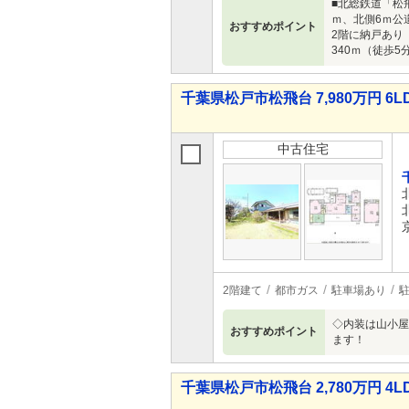
■北総鉄道「松飛
ｍ、北側6ｍ公道
おすすめポイント
2階に納戸あり
340ｍ（徒歩
千葉県松戸市松飛台 7,980万円 6L
中古住宅
2階建て
都市ガス
駐車場あり
駐
◇内装は山小屋
おすすめポイント
ます！
千葉県松戸市松飛台 2,780万円 4L