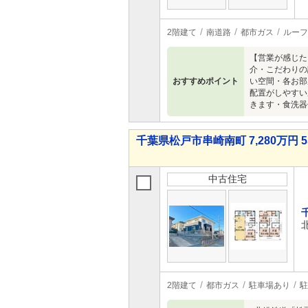
2階建て
南道路
都市ガス
ルーフ
【営業が感じた
介・こだわりの
おすすめポイント
い空間・各お部
配置がしやすい
きます・食洗器
千葉県松戸市串崎南町 7,280万円 5
中古住宅
2階建て
都市ガス
駐車場あり
駐