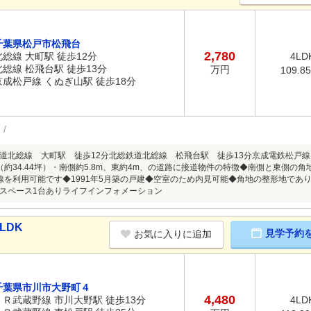
千葉県松戸市松飛台
2,780
北総線 大町駅 徒歩12分
4LD
北総線 松飛台駅 徒歩13分
万円
109.8
京成松戸線 くぬぎ山駅 徒歩18分
道北総線 大町駅 徒歩12分北総鉄道北総線 松飛台駅 徒歩13分京成電鉄松戸線
7m2（約34.44坪）・南側約5.8m、東約4m、の道路に接道物件の特徴◆南側と東側
線を利用可能です◆1991年5月築の戸建◆空室のため内見可能◆角地の整形地であ
スペース1台ありライフインフォメーション
LDK
見学予約
お気に入りに追加
千葉県市川市大野町４
4,480
ＪＲ武蔵野線 市川大野駅 徒歩13分
4LD