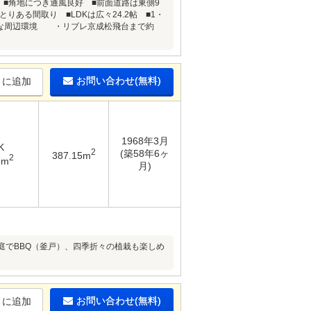
坪） ■角地につき通風良好 ■前面道路は東側9
りある間取り ■LDKは広々24.2帖 ■1・
利な周辺環境 ・リブレ京成松飛台まで約
お問い合わせ(無料)
りに追加
1968年3月
K
2
(築58年6ヶ
387.15m
2
1m
月)
庭でBBQ（釜戸）、四季折々の植栽も楽しめ
お問い合わせ(無料)
りに追加