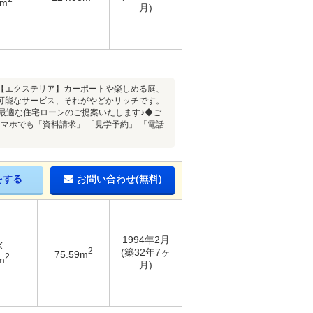
9m
月)
【エクステリア】カーポートや楽しめる庭、
可能なサービス、それがやどかリッチです。
最適な住宅ローンのご提案いたします♪◆ご
スマホでも「資料請求」 「見学予約」 「電話
をする
お問い合わせ(無料)
1994年2月
K
2
(築32年7ヶ
75.59m
2
m
月)