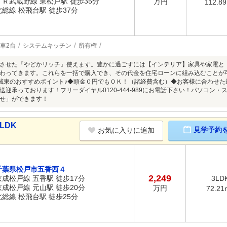
ＪＲ武蔵野線 東松戸駅 徒歩35分
万円
112.8
北総線 松飛台駅 徒歩37分
車2台
システムキッチン
所有権
させた『やどかリッチ』使えます。豊かに過ごすには【インテリア】家具や家電と
わってきます。これらを一括で購入でき、その代金を住宅ローンに組み込むことが
S城東のおすすめポイント♪◆頭金０円でもＯＫ！（諸経費含む）◆お客様に合わせた
送迎承っております！フリーダイヤル0120-444-989にお電話下さい！パソコン・
せ」ができます！
LDK
見学予約
お気に入りに追加
千葉県松戸市五香西４
2,249
京成松戸線 五香駅 徒歩17分
3LD
京成松戸線 元山駅 徒歩20分
万円
72.21
北総線 松飛台駅 徒歩25分