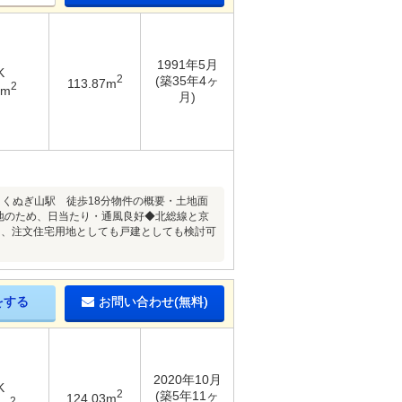
1991年5月
K
2
(築35年4ヶ
113.87m
2
5m
月)
 くぬぎ山駅 徒歩18分物件の概要・土地面
の角地のため、日当たり・通風良好◆北総線と京
り、注文住宅用地としても戸建としても検討可
をする
お問い合わせ(無料)
2020年10月
K
2
(築5年11ヶ
124.03m
2