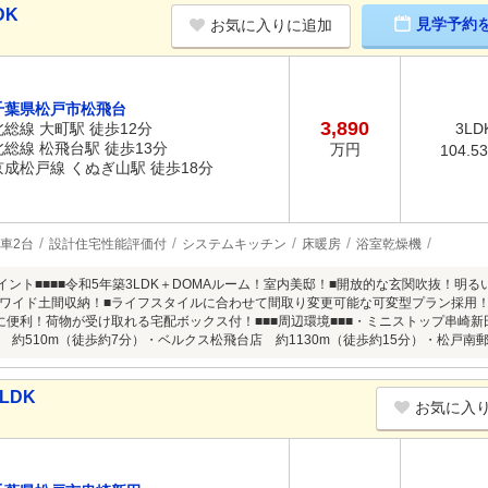
DK
見学予約
お気に入りに追加
千葉県松戸市松飛台
3,890
北総線 大町駅 徒歩12分
3LD
北総線 松飛台駅 徒歩13分
万円
104.5
京成松戸線 くぬぎ山駅 徒歩18分
車2台
設計住宅性能評価付
システムキッチン
床暖房
浴室乾燥機
ポイント■■■■令和5年築3LDK＋DOMAルーム！室内美邸！■開放的な玄関吹抜！
ワイド土間収納！■ライフスタイルに合わせて間取り変更可能な可変型プラン採用！
に便利！荷物が受け取れる宅配ボックス付！■■■周辺環境■■■・ミニストップ串崎新
 約510m（徒歩約7分）・ベルクス松飛台店 約1130m（徒歩約15分）・松戸南郵
LDK
お気に入