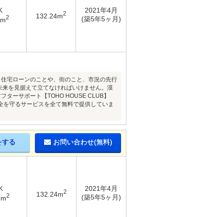
K
2021年4月
2
132.24m
2
(築5年5ヶ月)
1m
！住宅ローンのことや、街のこと、市況の先行
未来を見据えて立てなければいけません。漠
サポート【TOHO HOUSE CLUB】
全を守るサービスを全て無料で提供していま
をする
お問い合わせ(無料)
K
2021年4月
2
132.24m
2
(築5年5ヶ月)
1m