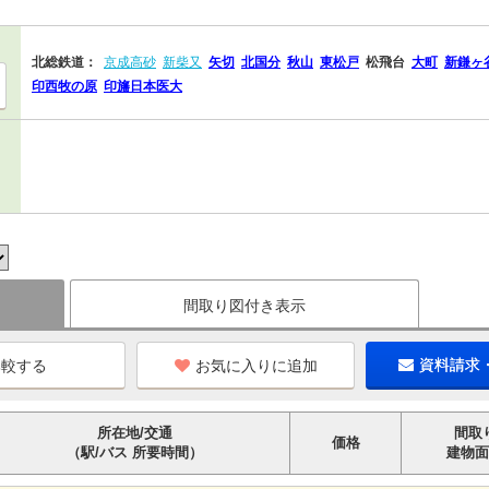
北総鉄道：
京成高砂
新柴又
矢切
北国分
秋山
東松戸
松飛台
大町
新鎌ヶ
印西牧の原
印旛日本医大
間取り図付き表示
お気に入りに追加
資料請求
所在地/交通
間取
価格
（駅/バス 所要時間）
建物面