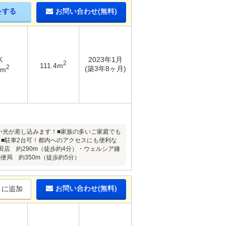
をする
お問い合わせ(無料)
K
2023年1月
2
111.4m
2
(築3年8ヶ月)
3m
明るい光が差し込みます！■家族の多いご家庭でも
■駐車2台可！都内へのアクセスにも便利な
田店 約290m（徒歩約4分）・ウェルシア鎌
便局 約350m（徒歩約5分）
お問い合わせ(無料)
りに追加