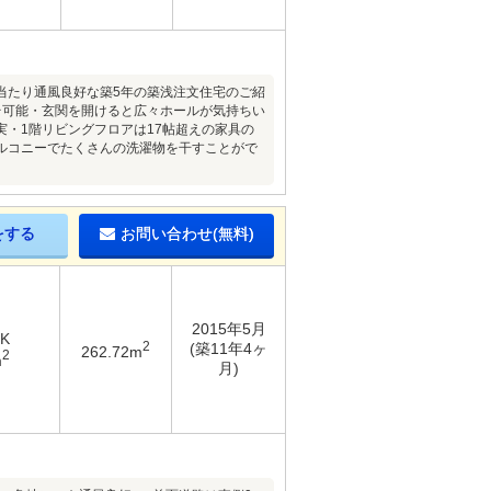
当たり通風良好な築5年の築浅注文住宅のご紹
台可能・玄関を開けると広々ホールが気持ちい
・1階リビングフロアは17帖超えの家具の
ルコニーでたくさんの洗濯物を干すことがで
をする
お問い合わせ(無料)
2015年5月
DK
2
(築11年4ヶ
262.72m
2
m
月)