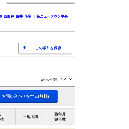
谷
西白井
白井
小室
千葉ニュータウン中央
この条件を保存
表示件数
・お問い合わせをする(無料)
り
築年月
土地面積
積
築年数