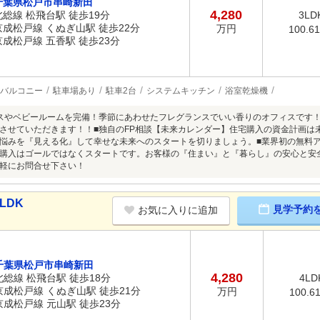
千葉県松戸市串崎新田
4,280
北総線 松飛台駅 徒歩19分
3LD
京成松戸線 くぬぎ山駅 徒歩22分
万円
100.6
京成松戸線 五香駅 徒歩23分
バルコニー
駐車場あり
駐車2台
システムキッチン
浴室乾燥機
スやベビールームを完備！季節にあわせたフレグランスでいい香りのオフィスです
させていただきます！！■独自のFP相談【未来カレンダー】住宅購入の資金計画は
悩みを『見える化』して幸せな未来へのスタートを切りましょう。■業界初の無料アフター
購入はゴールではなくスタートです。お客様の『住まい』と『暮らし』の安心と安
軽にお問合せ下さい！
LDK
見学予約
お気に入りに追加
千葉県松戸市串崎新田
4,280
北総線 松飛台駅 徒歩18分
4LD
京成松戸線 くぬぎ山駅 徒歩21分
万円
100.6
京成松戸線 元山駅 徒歩23分