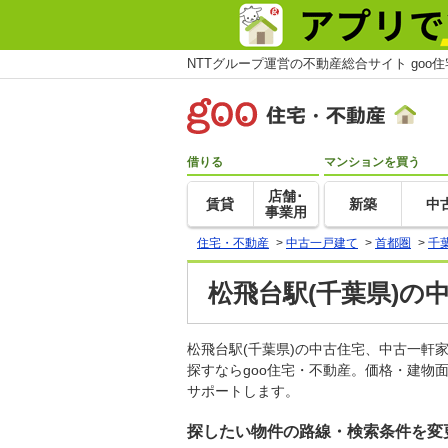
NTTグループ運営の不動産総合サイト goo
借りる
マンションを買う
店舗･
賃貸
新築
中
事業用
住宅・不動産
>
中古一戸建て
>
首都圏
>
千
松飛台駅(千葉県)の
松飛台駅(千葉県)の中古住宅、中古一
探すならgoo住宅・不動産。価格・建物
サポートします。
探したい物件の路線・検索条件を変