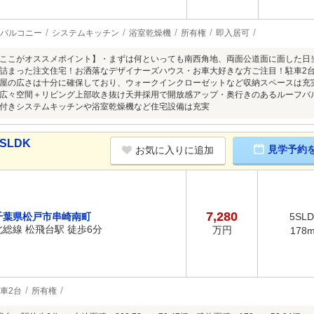
バルコニー
システムキッチン
浴室乾燥機
所有権
即入居可
ここがオススメポイント】・まずは何といっても南西角地、両面公道面に面した日
詰まった注文住宅！お洒落なデザイナーズハウス・お車大好きな方ご注目！駐車2
屋の広さは十分に確保しており、ウォークインクローゼットなど収納スペースは充実
広々空間＋リビング上部吹き抜け天井採用で開放感アップ・奥行きのあるルーフバ
付きシステムキッチンや浴室乾燥機など住宅設備は充実
SLDK
見学予約
お気に入りに追加
7,280
千葉県松戸市串崎南町
5SL
北総線 松飛台駅 徒歩6分
万円
178
車2台
所有権