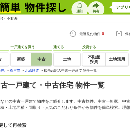
住宅・不動産
0
最近見た物件
保
一戸建てを買う
建てる
投資する
不動産
古
新築
中古
土地
土地活用
投資
葉県
>
松戸市
>
北総鉄道
>
松飛台駅の中古一戸建て 物件一覧
中古一戸建て・中古住宅 物件一覧
軒家などの中古一戸建て物件をご紹介します。中古物件、中古一軒家、中
面積・土地面積・間取り・人気のこだわり条件から物件を簡単検索。理想
更して再検索