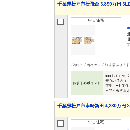
千葉県松戸市松飛台 3,890万円 3L
中古住宅
2階建て
都市ガス
駐車場あり
駐
■■■おすすめ
安心の収納力！
おすすめポイント
立地！■不在時
ヶ谷くぬぎ山店
千葉県松戸市串崎新田 4,280万円 3
中古住宅