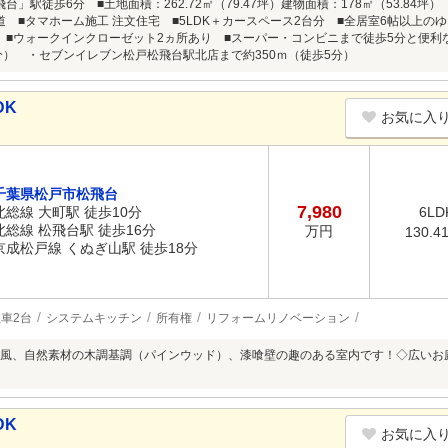
台」駅徒歩6分 ■土地面積：262.72㎡（79.47坪）建物面積：178㎡（53.84
 ■タマホーム施工 注文住宅 ■5LDK＋カースペース2台分 ■全居室6帖以上のゆと
 ■ウォークインクローゼット2ヵ所あり ■スーパー・コンビニまで徒歩5分と便
5分） ・セブンイレブン松戸松飛台駅北店まで約350ｍ（徒歩5分）
DK
お気に入
千葉県松戸市松飛台
7,980
北総線 大町駅 徒歩10分
6LD
北総線 松飛台駅 徒歩16分
万円
130.4
京成松戸線 くぬぎ山駅 徒歩18分
車2台
システムキッチン
所有権
リフォームリノベーション
風、自然素材の木調基調（パインウッド）、漆喰壁の趣のある室内です！◇広いお
DK
お気に入