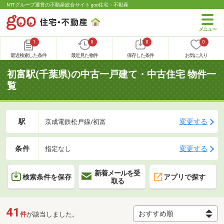
NTTグループ運営の不動産総合サイト goo住宅・不動産
1
0
0
0
最近検索した条件
最近見た物件
保存した条件
お気に入り
初富駅(千葉県)の中古一戸建て・中古住宅 物件一
覧
駅
変更する
京成電鉄松戸線/初富
条件
変更する
指定なし
新着メールを受
検索条件を保存
アプリで探す
取る
41
件
が該当しました。