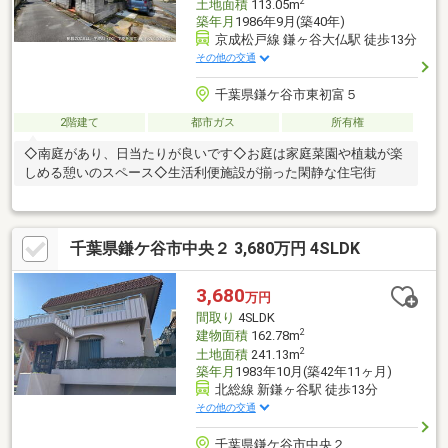
2
土地面積
113.05m
築年月
1986年9月(築40年)
京成松戸線 鎌ヶ谷大仏駅 徒歩13分
その他の交通
千葉県鎌ケ谷市東初富５
2階建て
都市ガス
所有権
◇南庭があり、日当たりが良いです◇お庭は家庭菜園や植栽が楽
しめる憩いのスペース◇生活利便施設が揃った閑静な住宅街
千葉県鎌ケ谷市中央２ 3,680万円 4SLDK
3,680
万円
間取り
4SLDK
2
建物面積
162.78m
2
土地面積
241.13m
築年月
1983年10月(築42年11ヶ月)
北総線 新鎌ヶ谷駅 徒歩13分
その他の交通
千葉県鎌ケ谷市中央２