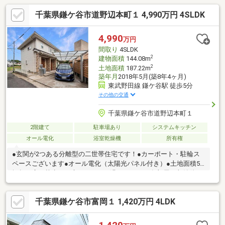
千葉県鎌ケ谷市道野辺本町１ 4,990万円 4SLDK
4,990
万円
間取り
4SLDK
2
建物面積
144.08m
2
土地面積
187.22m
築年月
2018年5月(築8年4ヶ月)
東武野田線 鎌ケ谷駅 徒歩5分
その他の交通
千葉県鎌ケ谷市道野辺本町１
2階建て
駐車場あり
システムキッチン
オール電化
浴室乾燥機
所有権
●玄関が2つある分離型の二世帯住宅です！●カーポート・駐輪ス
ペースございます●オール電化（太陽光パネル付き）●土地面積56
坪超！広い芝生のお庭でのびのび過ごせます♪●各部屋の収納他、
SICなど豊富な収納●2階には書斎スペースがあり、在宅ワークや
趣味のスペースに最適●浴室にはテレビ付き！ 北西側浴室は
千葉県鎌ケ谷市富岡１ 1,420万円 4LDK
【約3帖】のゆったりとくつろげます！●食器洗浄機付きのカウン
ターキッチン●窓・浴室換気乾燥暖房機付きの浴室●防犯ガラスを
採用・防犯カメラ付き・モニター付きインターホン付きの充実し