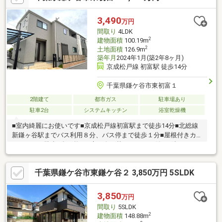
3,490
万円
間取り
4LDK
2
建物面積
100.19m
2
土地面積
126.9m
築年月
2024年1月(築2年8ヶ月)
京成松戸線 初富駅 徒歩14分
千葉県鎌ケ谷市東初富１
2階建て
都市ガス
駐車場あり
駐車2台
システムキッチン
浴室乾燥機
■室内綺麗にお使いです■京成松戸線初富駅まで徒歩14分■北総線
新鎌ヶ谷駅までバス利用８分、バス停まで徒歩１分■屋根付きカ
ーポートは駐車2台可能■お庭は人工芝・フェンス付き■防犯カメ
ラ3台■エアコン3台■おしゃれなオーダーカーテン■便利な宅配ボ
ックス
千葉県鎌ケ谷市東鎌ケ谷２ 3,850万円 5SLDK
3,850
万円
間取り
5SLDK
2
建物面積
148.88m