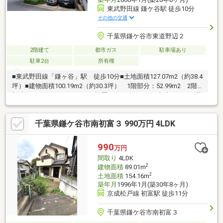
東武野田線 鎌ケ谷駅 徒歩10分
その他の交通
千葉県鎌ケ谷市東道野辺２
2階建て
都市ガス
駐車場あり
駐車2台
所有権
■東武野田線「鎌ヶ谷」駅 徒歩10分■土地面積127.07m2（約38.4
坪）■建物面積100.19m2（約30.3坪） 1階部分：52.99m2 2階
部分：47.2m2■エネファーム設置（2018年6月） 都市ガスから取
り出した’水素’と空気中の’酸素’を化学反応させて「電気」をつく
ります■豊富な収納 2023年10月屋根裏収納設置（写真をご確認
千葉県鎌ケ谷市南初富３ 990万円 4LDK
ください）■全居室二面採光であるため、日当たり・風通し◎■カ
ースペース2台分あり 屋根付きの駐車場 紫外線や風雨から車を
守ります
990
万円
間取り
4LDK
2
建物面積
89.01m
2
土地面積
154.16m
築年月
1996年1月(築30年8ヶ月)
京成松戸線 初富駅 徒歩11分
千葉県鎌ケ谷市南初富３