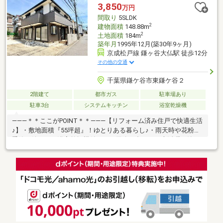
3,850
万円
間取り
5SLDK
2
建物面積
148.88m
2
土地面積
184m
築年月
1995年12月(築30年9ヶ月)
京成松戸線 鎌ヶ谷大仏駅 徒歩12分
その他の交通
千葉県鎌ケ谷市東鎌ケ谷２
2階建て
都市ガス
駐車場あり
駐車3台
システムキッチン
浴室乾燥機
―――＊＊ここがPOINT＊＊―――【リフォーム済み住戸で快適生活
♪】・敷地面積『55坪超』！ゆとりある暮らし♪・雨天時や花粉の
季節に嬉しい、浴室乾燥機付き！・用途に合わせて大活躍な納戸
あり♪・お部屋もスッキリ、WICなど収納設備充実！・2面バルコ
ニーで洗濯物もたっぷり干せますね！・カースペース4台分あり！
（車種による）・旭化成ヘーベルハウス施工！※本日ご案内可能
です！是非、この機会にお気軽にお越し下さい♪◆人気エリアの
閑静な住宅街！◆百聞は一見にしかず。家族の安心拠点になる
5LDK＋S♪◆早朝や夜間のご案内にも対応致します！◆住宅ロー
ンのご相談もお気軽に♪