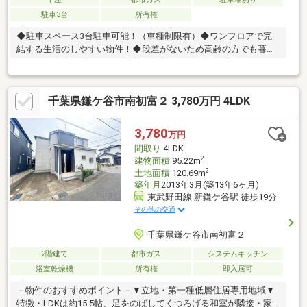
駐車3台
所有権
◆駐車スペース3台駐車可能！（車種制限有）◆ワンフロアで完
結する生活のしやすい物件！◆段差がないため高齢の方でも暮ら
しやすい物件！◆トランク収納有！収納や趣味等に利用できま
す！
千葉県鎌ケ谷市南初富２ 3,780万円 4LDK
3,780
万円
間取り
4LDK
2
建物面積
95.22m
2
土地面積
120.69m
築年月
2013年3月(築13年6ヶ月)
東武野田線 新鎌ケ谷駅 徒歩19分
その他の交通
千葉県鎌ケ谷市南初富２
2階建て
都市ガス
システムキッチン
浴室乾燥機
所有権
即入居可
－物件のおすすめポイント－▼立地・第一種低層住居専用地域▼
特徴・LDKは約15.5帖、足をのばしてくつろげる和室が隣接・家