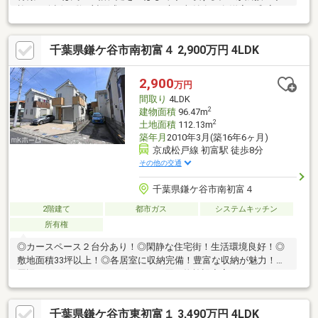
族との会話が弾む対面式キッチン、床下収納有・各洋室・和室に
収納スペースを確保・1・2階にトイレがあり、ゆとりをもって使
用可能・駐車スペース1台分有(車種制限有)・即引渡し可能(残金精
千葉県鎌ケ谷市南初富４ 2,900万円 4LDK
算後)▼設備・浴室は1616サイズ・浴室換気乾燥機能・TVモニタ
ー付インターホン▼周辺環境・鎌ケ谷市立五本松小学校 徒歩2分
(約130m)■ ご希望の住まい探しをお手伝いします
2,900
万円
━━━━━・・・物件の詳細・ご相談はお気軽にお問い合わせく
間取り
4LDK
ださい。
2
建物面積
96.47m
2
土地面積
112.13m
築年月
2010年3月(築16年6ヶ月)
京成松戸線 初富駅 徒歩8分
その他の交通
千葉県鎌ケ谷市南初富４
2階建て
都市ガス
システムキッチン
所有権
◎カースペース２台分あり！◎閑静な住宅街！生活環境良好！◎
敷地面積33坪以上！◎各居室に収納完備！豊富な収納が魅力！◎
周辺にはスーパーやコンビニなどお買い物施設充実！
千葉県鎌ケ谷市東初富１ 3,490万円 4LDK