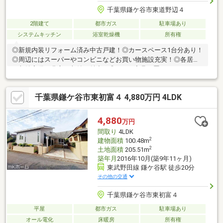
千葉県鎌ケ谷市東道野辺４
2階建て
都市ガス
駐車場あり
システムキッチン
浴室乾燥機
所有権
◎新規内装リフォーム済み中古戸建！◎カースペース1台分あり！
◎周辺にはスーパーやコンビニなどお買い物施設充実！◎各居室
に収納完備！豊富な収納が魅力！◎LDKは家具を置いてもゆとり
ある広さ！家族団らんの時間をゆったり過ごすことができます
ね！◎対面キッチンからはリビング・ダイニングが見渡せるので
千葉県鎌ケ谷市東初富４ 4,880万円 4LDK
お子様の様子を見守りながら料理ができます。◎子育てしやすい
住環境！◎和室はくつろぎの空間を御提供いたします。◎お庭が
ありお子さんも安心して遊べます！【リフォーム内容】・システ
4,880
万円
ムキッチン交換・ユニットバス交換・洗面化粧台交換・トイレ交
間取り
4LDK
換・床材、クロス交換・ハウスクリーニングなど
2
建物面積
100.48m
2
土地面積
205.51m
築年月
2016年10月(築9年11ヶ月)
東武野田線 鎌ケ谷駅 徒歩20分
その他の交通
千葉県鎌ケ谷市東初富４
平屋
都市ガス
駐車場あり
オール電化
床暖房
所有権