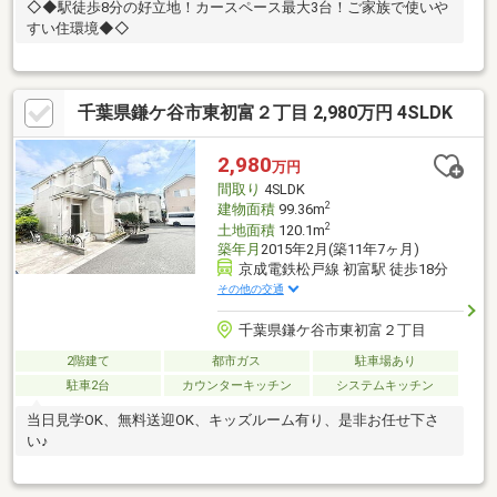
◇◆駅徒歩8分の好立地！カースペース最大3台！ご家族で使いや
すい住環境◆◇
千葉県鎌ケ谷市東初富２丁目 2,980万円 4SLDK
2,980
万円
間取り
4SLDK
2
建物面積
99.36m
2
土地面積
120.1m
築年月
2015年2月(築11年7ヶ月)
京成電鉄松戸線 初富駅 徒歩18分
その他の交通
千葉県鎌ケ谷市東初富２丁目
2階建て
都市ガス
駐車場あり
駐車2台
カウンターキッチン
システムキッチン
当日見学OK、無料送迎OK、キッズルーム有り、是非お任せ下さ
い♪