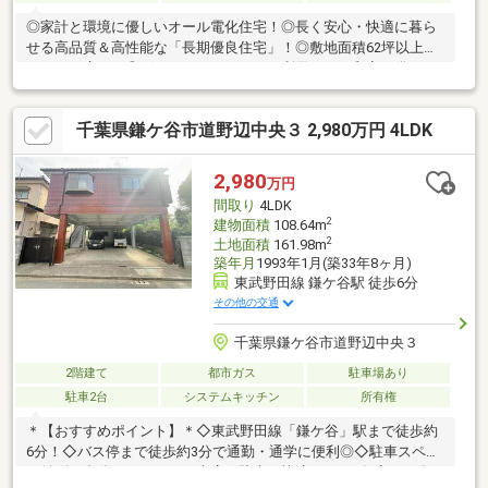
◎家計と環境に優しいオール電化住宅！◎長く安心・快適に暮ら
せる高品質＆高性能な「長期優良住宅」！◎敷地面積62坪以上の
ゆとりの広さ！◎ゲストルームとしても利用できる和室が備わっ
た4LDK！◎全館床暖房付き！寒い冬は床暖房で暖かく寛ぎの空間
を演出！◎ご家族みんながゆったりくつろげる広々リビング約
千葉県鎌ケ谷市道野辺中央３ 2,980万円 4LDK
20.7帖！◎ご家族の笑顔が見える人気の対面式キッチン！◎2沿線
3駅利用可能！通学や通勤、週末のお出かけにアクセス良好です！
2,980
万円
間取り
4LDK
2
建物面積
108.64m
2
土地面積
161.98m
築年月
1993年1月(築33年8ヶ月)
東武野田線 鎌ケ谷駅 徒歩6分
その他の交通
千葉県鎌ケ谷市道野辺中央３
2階建て
都市ガス
駐車場あり
駐車2台
システムキッチン
所有権
＊【おすすめポイント】＊◇東武野田線「鎌ケ谷」駅まで徒歩約
6分！◇バス停まで徒歩約3分で通勤・通学に便利◎◇駐車スペー
ス並列二台分！ゆとりある車庫で駐車も快適スムーズ♪◇2026年7