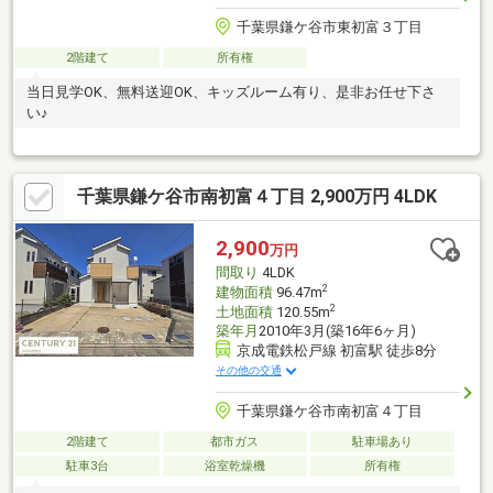
千葉県鎌ケ谷市東初富３丁目
2階建て
所有権
当日見学OK、無料送迎OK、キッズルーム有り、是非お任せ下さ
い♪
千葉県鎌ケ谷市南初富４丁目 2,900万円 4LDK
2,900
万円
間取り
4LDK
2
建物面積
96.47m
2
土地面積
120.55m
築年月
2010年3月(築16年6ヶ月)
京成電鉄松戸線 初富駅 徒歩8分
その他の交通
千葉県鎌ケ谷市南初富４丁目
2階建て
都市ガス
駐車場あり
駐車3台
浴室乾燥機
所有権