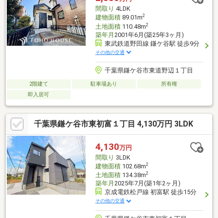
間取り
4LDK
2
建物面積
89.01m
2
土地面積
110.48m
築年月
2001年6月(築25年3ヶ月)
東武鉄道野田線 鎌ケ谷駅 徒歩9分
その他の交通
千葉県鎌ケ谷市東道野辺１丁目
2階建て
駐車場あり
所有権
即入居可
千葉県鎌ケ谷市東初富１丁目 4,130万円 3LDK
4,130
万円
間取り
3LDK
2
建物面積
102.68m
2
土地面積
134.38m
築年月
2025年7月(築1年2ヶ月)
京成電鉄松戸線 初富駅 徒歩15分
その他の交通