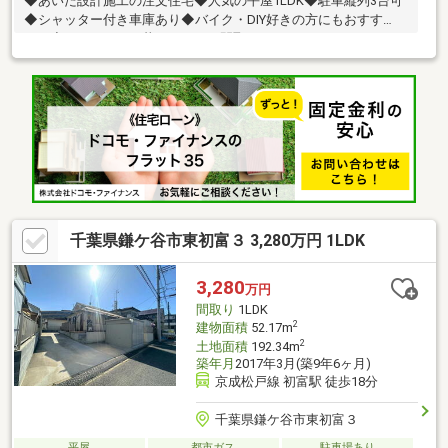
◆あいだ設計施工の注文住宅◆人気の平屋1LDK◆駐車縦列3台可
◆シャッター付き車庫あり◆バイク・DIY好きの方にもおすす
め！◆コンパクトで暮らしやすい間取りです♪
千葉県鎌ケ谷市東初富３ 3,280万円 1LDK
3,280
万円
間取り
1LDK
2
建物面積
52.17m
2
土地面積
192.34m
築年月
2017年3月(築9年6ヶ月)
京成松戸線 初富駅 徒歩18分
千葉県鎌ケ谷市東初富３
平屋
都市ガス
駐車場あり