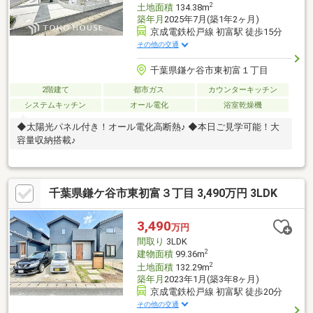
2
土地面積
134.38m
築年月
2025年7月(築1年2ヶ月)
京成電鉄松戸線 初富駅 徒歩15分
その他の交通
千葉県鎌ケ谷市東初富１丁目
2階建て
都市ガス
カウンターキッチン
システムキッチン
オール電化
浴室乾燥機
◆太陽光パネル付き！オール電化高断熱♪ ◆本日ご見学可能！大
容量収納搭載♪
千葉県鎌ケ谷市東初富３丁目 3,490万円 3LDK
3,490
万円
間取り
3LDK
2
建物面積
99.36m
2
土地面積
132.29m
築年月
2023年1月(築3年8ヶ月)
京成電鉄松戸線 初富駅 徒歩20分
その他の交通