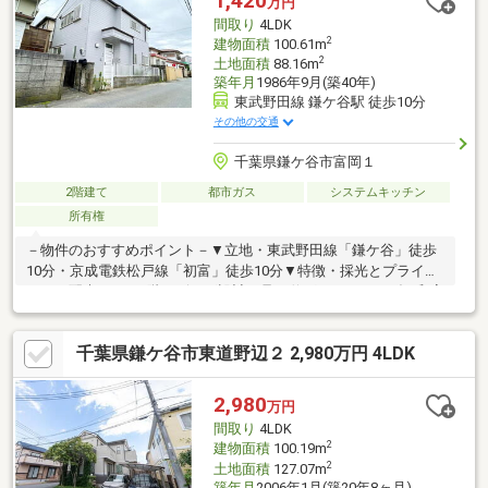
1,420
万円
たセキュリティ
間取り
4LDK
2
建物面積
100.61m
2
土地面積
88.16m
築年月
1986年9月(築40年)
東武野田線 鎌ケ谷駅 徒歩10分
その他の交通
千葉県鎌ケ谷市富岡１
2階建て
都市ガス
システムキッチン
所有権
－物件のおすすめポイント－▼立地・東武野田線「鎌ケ谷」徒歩
10分・京成電鉄松戸線「初富」徒歩10分▼特徴・採光とプライバ
シーに配慮された2階リビング設計・足を伸ばしてくつろげる和室
を2間配置・LDKは約16.0帖の広さ、隣接和室約7.5帖と一体利用も
可能・各階にトイレ・洗面台を配置、朝の支度もスムーズです・
千葉県鎌ケ谷市東道野辺２ 2,980万円 4LDK
LDKと和室約7.5帖に面する南東向きのベランダ有▼周辺環境・ベ
ルク鎌ケ谷富岡店 徒歩5分(約360m)※容積率は前面道路幅員により
160％に制限■ ご希望の住まい探しをお手伝いします
2,980
万円
━━━━━・・・物件の詳細・ご相談はお気軽にお問い合わせく
間取り
4LDK
ださい。
2
建物面積
100.19m
2
土地面積
127.07m
築年月
2006年1月(築20年8ヶ月)