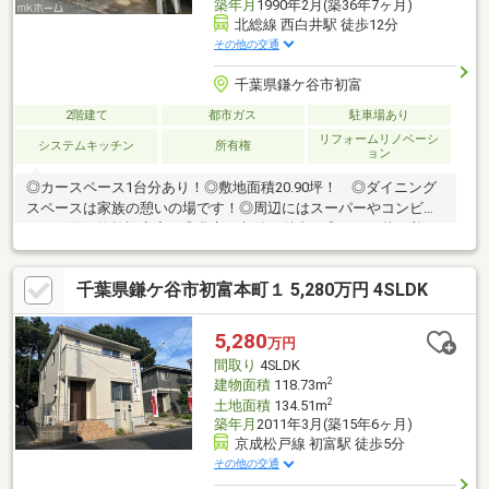
築年月
1990年2月(築36年7ヶ月)
北総線 西白井駅 徒歩12分
その他の交通
千葉県鎌ケ谷市初富
2階建て
都市ガス
駐車場あり
リフォームリノベーシ
システムキッチン
所有権
ョン
◎カースペース1台分あり！◎敷地面積20.90坪！ ◎ダイニング
スペースは家族の憩いの場です！◎周辺にはスーパーやコンビニ
などお買い物施設充実！◎豊富な収納が魅力！◎あると落ち着く
和室には押入も完備されており、客間としてだけでなく収納など
に利用できるスペースです！◎トイレは1F・2Fにございます。忙
千葉県鎌ケ谷市初富本町１ 5,280万円 4SLDK
しい朝も大活躍です！
5,280
万円
間取り
4SLDK
2
建物面積
118.73m
2
土地面積
134.51m
築年月
2011年3月(築15年6ヶ月)
京成松戸線 初富駅 徒歩5分
その他の交通