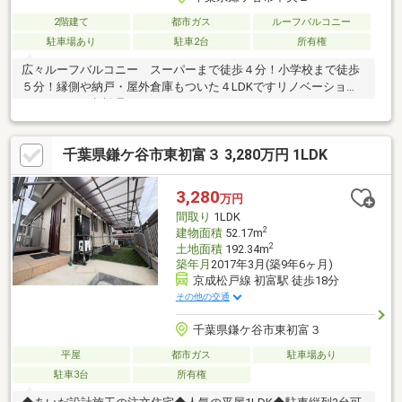
2階建て
都市ガス
ルーフバルコニー
駐車場あり
駐車2台
所有権
広々ルーフバルコニー スーパーまで徒歩４分！小学校まで徒歩
５分！縁側や納戸・屋外倉庫もついた４LDKですリノベーショ
ン・ローンの相談承ります！
千葉県鎌ケ谷市東初富３ 3,280万円 1LDK
3,280
万円
間取り
1LDK
2
建物面積
52.17m
2
土地面積
192.34m
築年月
2017年3月(築9年6ヶ月)
京成松戸線 初富駅 徒歩18分
その他の交通
千葉県鎌ケ谷市東初富３
平屋
都市ガス
駐車場あり
駐車3台
所有権