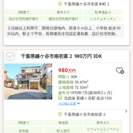
千葉県鎌ケ谷市初富本町１
2階建て
都市ガス
駐車場あり
設計住宅性能評価付
建設住宅性能評価付
システムキッチン
２沿線以上利用可、開発分譲地内、前道６ｍ以上、小学校 徒歩10
分以内、駅まで平坦、長期優良住宅認定通知書、設計住宅性能評
価書、建設住宅性能評価書（新築時）、建築確認完了検査済証、
新築時・増改築時の設計図、修繕・点検の記録、地盤調査済、即
引渡可、
千葉県鎌ケ谷市南初富２ 980万円 3DK
980
万円
間取り
3DK
2
建物面積
55.47m
2
土地面積
72.53m
築年月
1970年7月(築56年2ヶ月)
北総線 新鎌ヶ谷駅 徒歩15分
その他の交通
千葉県鎌ケ谷市南初富２
2階建て
南道路
都市ガス
リフォームリノベーシ
所有権
即入居可