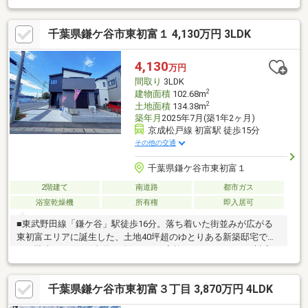
千葉県鎌ケ谷市東初富１ 4,130万円 3LDK
4,130
万円
間取り
3LDK
2
建物面積
102.68m
2
土地面積
134.38m
築年月
2025年7月(築1年2ヶ月)
京成松戸線 初富駅 徒歩15分
その他の交通
千葉県鎌ケ谷市東初富１
2階建て
南道路
都市ガス
浴室乾燥機
所有権
即入居可
■東武野田線「鎌ケ谷」駅徒歩16分。落ち着いた街並みが広がる
東初富エリアに誕生した、土地40坪超のゆとりある新築邸宅で
す。駐車スペース2台分を確保し、ご家族のカーライフにも対応し
ます。■LDKは約17帖の開放的な空間。リビングに隣接したDENは
テレワークやお子様の学習スペース、趣味部屋など多目的に活用
千葉県鎌ケ谷市東初富３丁目 3,870万円 4LDK
でき、家族それぞれの時間を大切にできる間取りです。■2階には
大型ウォークインクローゼットとファミリークローゼットを設