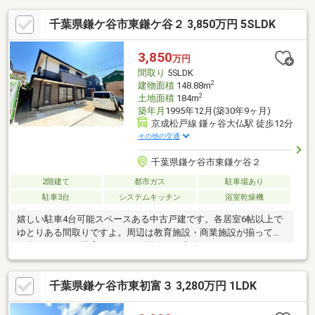
千葉県鎌ケ谷市東鎌ケ谷２ 3,850万円 5SLDK
3,850
万円
間取り
5SLDK
2
建物面積
148.88m
2
土地面積
184m
築年月
1995年12月(築30年9ヶ月)
京成松戸線 鎌ヶ谷大仏駅 徒歩12分
その他の交通
千葉県鎌ケ谷市東鎌ケ谷２
2階建て
都市ガス
駐車場あり
駐車3台
システムキッチン
浴室乾燥機
嬉しい駐車4台可能スペースある中古戸建です。各居室6帖以上で
ゆとりある間取りですよ。周辺は教育施設・商業施設が揃ってい
る暮らしやすく子育てしやすい閑静な住宅街エリアです。■物
件、住宅ローン、購入の流れなど、丁寧にわかりやすくご説明致
します。【優和住宅は地元市川市を中心に地域密着30年。市川
千葉県鎌ケ谷市東初富３ 3,280万円 1LDK
市・船橋市・松戸市の不動産のことならお任せ下さい。まずは、
お気軽にご相談下さい！】■ご案内・物件詳細情報記載パンフレ
ットのご請求はお気軽にお問い合わせ下さい♪※メールの場合：