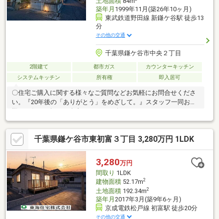
土地面積
84m
築年月
1999年11月(築26年10ヶ月)
東武鉄道野田線 新鎌ケ谷駅 徒歩13
分
その他の交通
千葉県鎌ケ谷市中央２丁目
2階建て
都市ガス
カウンターキッチン
システムキッチン
所有権
即入居可
〇住宅ご購入に関する様々なご質問などお気軽にお問合せくださ
い。『20年後の「ありがとう」をめざして。』スタッフ一同お客
様のお住まい探しを全力でサポート致します。
千葉県鎌ケ谷市東初富３丁目 3,280万円 1LDK
3,280
万円
間取り
1LDK
2
建物面積
52.17m
2
土地面積
192.34m
築年月
2017年3月(築9年6ヶ月)
京成電鉄松戸線 初富駅 徒歩20分
その他の交通