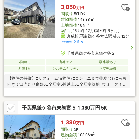
3,850
万円
間取り
5SLDK
2
建物面積
148.88m
2
土地面積
184m
築年月
1995年12月(築30年9ヶ月)
京成松戸線 鎌ヶ谷大仏駅 徒歩12分
その他の交通
千葉県鎌ケ谷市東鎌ケ谷２
2階建て
都市ガス
駐車場あり
駐車3台
システムキッチン
浴室乾燥機
【物件の特徴】□リフォーム済物件♪□コンビニまで徒歩4分♪□南東
向きで日当たり良好♪□全居室6帖以上♪□全居室収納+ウォークイン
クローゼット+3.5帖の納戸あり♪□駐車場4台分あり♪(車種によりま
す)【周辺環境】◯初富小学校：徒歩17分◯第五中学校：徒歩29
分◯やまびこ保育園：徒歩14分◯東京聖栄大学附属わたなべ幼
千葉県鎌ケ谷市東初富５ 1,380万円 5K
稚園：徒歩14分◯ヨークマート咲が丘店：徒歩13分◯セブンイ
レブン鎌ケ谷東鎌ケ谷店：徒歩4分◯くすりの福太郎東鎌ケ谷
店：徒歩6分
1,380
万円
間取り
5K
2
建物面積
108.06m