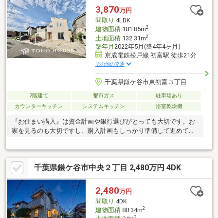
置。各居室収納に加え、衣類や季節用品をまとめて収納できるた
3,870
万円
め、住まい全体をすっきりと保てます。■長期優良住宅認定取
間取り
4LDK
得、住宅性能評価取得予定の安心仕様。
2
建物面積
101.85m
2
土地面積
132.31m
築年月
2022年5月(築4年4ヶ月)
京成電鉄松戸線 初富駅 徒歩21分
その他の交通
千葉県鎌ケ谷市東初富３丁目
2階建て
都市ガス
駐車場あり
カウンターキッチン
システムキッチン
浴室乾燥機
『お住まい購入』は資金計画や銀行選びがとっても大切です。お
家を見るのも大切ですし、購入計画もしっかり準備して進めてい
きましょう！現況空室につき本日ご内覧可能です♪お気軽にお問合
せ下さい！
千葉県鎌ケ谷市中央２丁目 2,480万円 4DK
2,480
万円
間取り
4DK
2
建物面積
80.34m
2