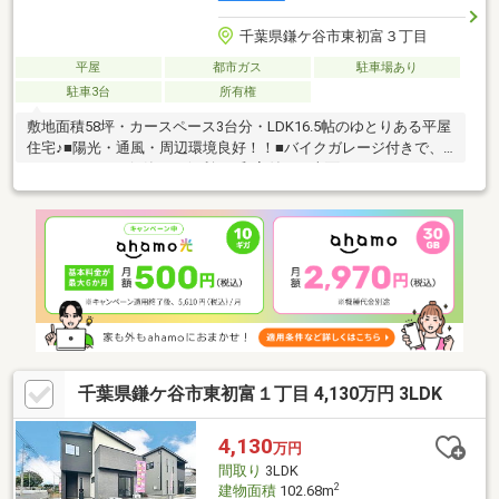
千葉県鎌ケ谷市東初富３丁目
平屋
都市ガス
駐車場あり
駐車3台
所有権
敷地面積58坪・カースペース3台分・LDK16.5帖のゆとりある平屋
住宅♪■陽光・通風・周辺環境良好！！■バイクガレージ付きで、
メンテナンスや保管にも便利！■和室付き・南面バルコニー
千葉県鎌ケ谷市東初富１丁目 4,130万円 3LDK
4,130
万円
間取り
3LDK
2
建物面積
102.68m