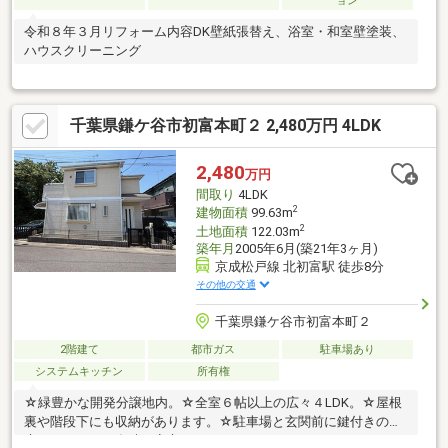
ョン
令和８年３月リフォーム内容DK壁紙張替え、浴室・和室壁塗装、
ハウスクリーニング
千葉県鎌ケ谷市初富本町２ 2,480万円 4LDK
2,480
万円
間取り
4LDK
2
建物面積
99.63m
2
土地面積
122.03m
築年月
2005年6月(築21年3ヶ月)
京成松戸線 北初富駅 徒歩8分
その他の交通
千葉県鎌ケ谷市初富本町２
2階建て
都市ガス
駐車場あり
システムキッチン
所有権
☆緑豊かな開発分譲地内。☆全室６帖以上の広々４LDK。☆屋根
裏や階段下にも収納があります。☆駐車場と玄関前に鍵付きの門
扉があるので不在時も安心。