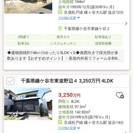
2
土地面積
184m
築年月
1995年12月(築30年9ヶ月)
京成松戸線 鎌ヶ谷大仏駅 徒歩12分
その他の交通
千葉県鎌ケ谷市東鎌ケ谷２
2階建て
都市ガス
駐車場あり
駐車3台
システムキッチン
浴室乾燥機
◆建物面積約148㎡のゆったり5LDK＋S◆南西向きで採光部が多
数あります【おすすめポイント】・新規内外装リフォーム令和8年
4月完了 - キッチン、バス、トイレ、洗面化粧台 交換 - クロス
貼替、フロアタイル貼り - 外壁、屋根 塗装 など・2階の洋室は
3室とも8帖以上で二面採光・全居室にクローゼット。さらに約3.5
千葉県鎌ケ谷市東道野辺４ 3,250万円 4LDK
帖の納戸も・京成松戸線「鎌ヶ谷大仏」駅まで徒歩12分の好立
地・木下街道、風間街道にほど近く、道沿いのさまざまなお店を
気軽に利用可※駐車可能台数は車種によります◆◇ご案内・詳細
3,250
万円
資料のご請求はお気軽にどうぞ◇◆TEL：047-362-0888
間取り
4LDK
2
建物面積
97.3m
2
土地面積
142.82m
築年月
2019年6月(築7年3ヶ月)
京成松戸線 鎌ヶ谷大仏駅 徒歩14分
その他の交通