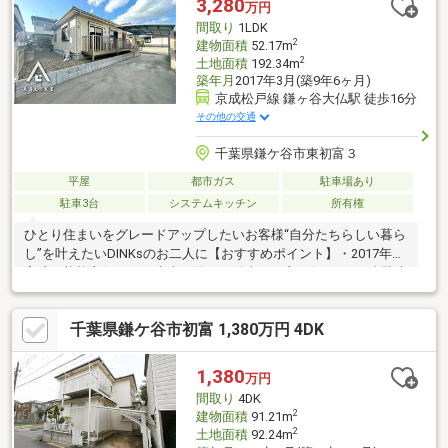
3,280
万円
【資料請求】ボタンをクリックでお問い合わせ下さい。
間取り
1LDK
2
建物面積
52.17m
2
土地面積
192.34m
築年月
2017年3月(築9年6ヶ月)
京成松戸線 鎌ヶ谷大仏駅 徒歩16分
その他の交通
千葉県鎌ケ谷市東初富３
平屋
都市ガス
駐車場あり
駐車3台
システムキッチン
所有権
ひとり住まいをグレードアップしたいお客様“自分たちらしい暮ら
し”を叶えたいDINKsのお二人に【おすすめポイント】・2017年に
完成、状態良好です・南東に面した陽当りの良い住まい・3台駐車
OK。カーポートも（※台数は車種によります）・ドッグランとし
ても利用できる広い庭・京成松戸線、東武野田線を利用可・徒歩
千葉県鎌ケ谷市初富 1,380万円 4DK
10分圏内にスーパー、コンビニ、ドラッグストア◆◇ご案内・詳
細資料のご請求はお気軽にどうぞ◇◆TEL：047-362-0888【お支
払い例】月々93817円（頭金ナシで購入OK！）（3280万円 /
1,380
万円
1.08％ / 35年）今のお家賃と比べていかがでしょうか？
間取り
4DK
2
建物面積
91.21m
2
土地面積
92.24m