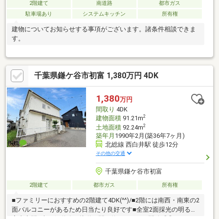
2階建て
南道路
都市ガス
駐車場あり
システムキッチン
所有権
建物についてお知らせする事項がございます。諸条件相談できま
す。
千葉県鎌ケ谷市初富 1,380万円 4DK
1,380
万円
間取り
4DK
2
建物面積
91.21m
2
土地面積
92.24m
築年月
1990年2月(築36年7ヶ月)
北総線 西白井駅 徒歩12分
その他の交通
千葉県鎌ケ谷市初富
2階建て
都市ガス
所有権
■ファミリーにおすすめの2階建て4DK(^^)/■2階には南西・南東の2
面バルコニーがあるため日当たり良好です■全室2面採光の明るい
室内空間■南西側道路に接道！間口約18.5ｍあり開放感◎■スーパ