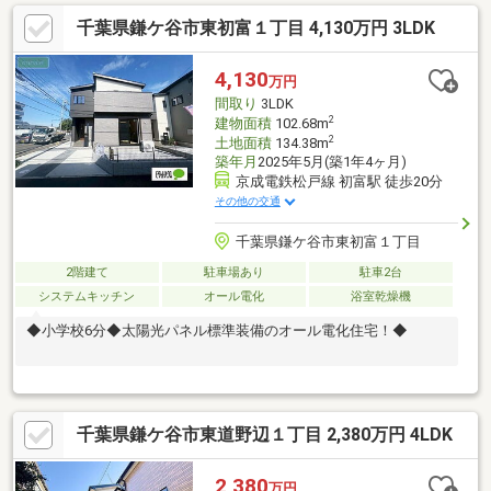
千葉県鎌ケ谷市東初富１丁目 4,130万円 3LDK
4,130
万円
間取り
3LDK
2
建物面積
102.68m
2
土地面積
134.38m
築年月
2025年5月(築1年4ヶ月)
京成電鉄松戸線 初富駅 徒歩20分
その他の交通
千葉県鎌ケ谷市東初富１丁目
2階建て
駐車場あり
駐車2台
システムキッチン
オール電化
浴室乾燥機
◆小学校6分◆太陽光パネル標準装備のオール電化住宅！◆
千葉県鎌ケ谷市東道野辺１丁目 2,380万円 4LDK
2,380
万円