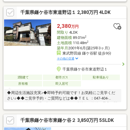
月一部リフォーム済で快適にお過ごしいただけます。（※内容確
認中）◇生活利便施設が徒歩10分圏内にあり生活しやすい住環境
千葉県鎌ケ谷市東道野辺１ 2,380万円 4LDK
◎◇幼稚園徒歩7分、小学校徒歩5分で小さなお子様のいるご家族
も安心の立地！＊【周辺環境】＊〇東武ストア鎌ケ谷店 約450m
／徒歩約6分〇ファミリーマート道野辺中央店 約300m／徒歩約4
2,380
万円
分〇くすりの福太郎鎌ケ谷店 約800m／徒歩約10分〇みちる幼稚
間取り
4LDK
園 約500m／徒歩約7分
2
建物面積
89.01m
2
土地面積
110.48m
築年月
2001年6月(築25年3ヶ月)
東武野田線 鎌ケ谷駅 徒歩9分
その他の交通
千葉県鎌ケ谷市東道野辺１
2階建て
都市ガス
駐車場あり
所有権
即入居可
◆周辺生活施設充実♪◆即時予約可能です！お気軽にご見学くだ
さい♪◆◆ご見学予約・ご質問などは◆◆ＴＥＬ ：047-404-
8960 お気軽にお問い合わせください♪●現地又は物件の最寄り駅
でのお待ち合わせが可能です！●ご自宅まで送迎もいたします！●
頭金０円で購入可能！●資料請求のみも大歓迎！！
千葉県鎌ケ谷市東鎌ケ谷２ 3,850万円 5SLDK