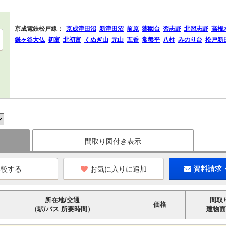
京成電鉄松戸線：
京成津田沼
新津田沼
前原
薬園台
習志野
北習志野
高根
鎌ヶ谷大仏
初富
北初富
くぬぎ山
元山
五香
常盤平
八柱
みのり台
松戸新
間取り図付き表示
お気に入りに追加
資料請求
所在地/交通
間取
価格
（駅/バス 所要時間）
建物面