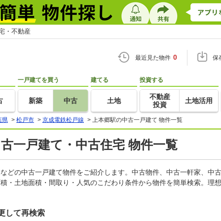
住宅・不動産
0
最近見た物件
保
一戸建てを買う
建てる
投資する
不動産
古
新築
中古
土地
土地活用
投資
葉県
>
松戸市
>
京成電鉄松戸線
>
上本郷駅の中古一戸建て 物件一覧
中古一戸建て・中古住宅 物件一覧
軒家などの中古一戸建て物件をご紹介します。中古物件、中古一軒家、中
面積・土地面積・間取り・人気のこだわり条件から物件を簡単検索。理想
更して再検索