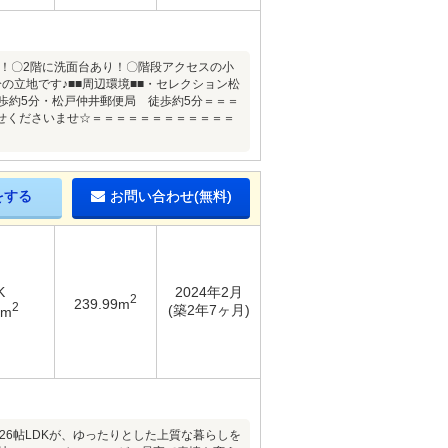
備！〇2階に洗面台あり！〇階段アクセスの小
立地です♪■■周辺環境■■・セレクション松
歩約5分・松戸仲井郵便局 徒歩約5分＝＝＝
せくださいませ☆＝＝＝＝＝＝＝＝＝＝＝＝
をする
お問い合わせ(無料)
K
2024年2月
2
239.99m
2
(築2年7ヶ月)
7m
6帖LDKが、ゆったりとした上質な暮らしを