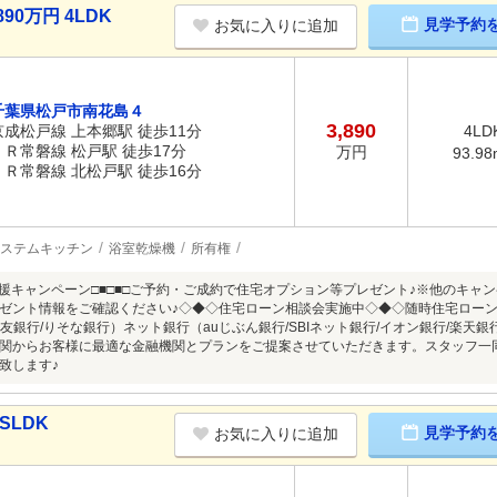
90万円 4LDK
見学予約
お気に入りに追加
千葉県松戸市南花島４
3,890
京成松戸線 上本郷駅 徒歩11分
4LD
ＪＲ常磐線 松戸駅 徒歩17分
万円
93.98
ＪＲ常磐線 北松戸駅 徒歩16分
ステムキッチン
浴室乾燥機
所有権
活応援キャンペーン□■□■□ご予約・ご成約で住宅オプション等プレゼント♪※他のキ
ゼント情報をご確認ください♪◇◆◇住宅ローン相談会実施中◇◆◇随時住宅ローン
住友銀行/りそな銀行）ネット銀行（auじぶん銀行/SBIネット銀行/イオン銀行/楽天銀行
関からお客様に最適な金融機関とプランをご提案させていただきます。スタッフ一
致します♪
SLDK
見学予約
お気に入りに追加