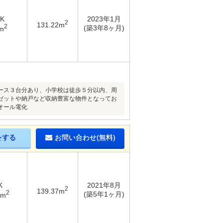
DK
2023年1月
2
131.22m
2
(築3年8ヶ月)
m
ペース３台分あり、小学校は徒歩５分以内、周
ゼットや納戸など収納豊富な物件となってお
オール電化
をする
お問い合わせ(無料)
K
2021年8月
2
139.37m
2
(築5年1ヶ月)
4m