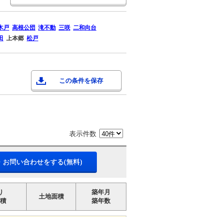
木戸
高根公団
滝不動
三咲
二和向台
田
上本郷
松戸
この条件を保存
表示件数
・お問い合わせをする(無料)
り
築年月
土地面積
積
築年数