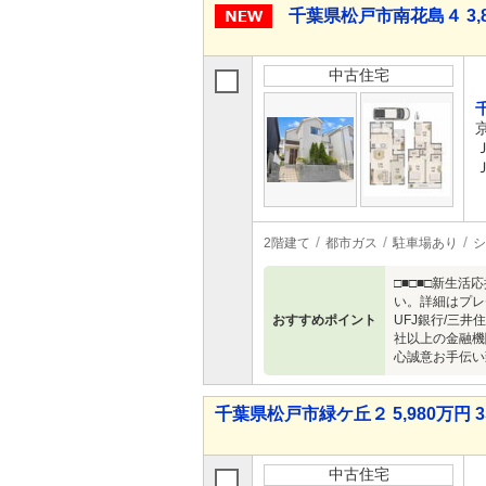
千葉県松戸市南花島４ 3,8
中古住宅
2階建て
都市ガス
駐車場あり
シ
□■□■□新生
い。詳細はプレ
おすすめポイント
UFJ銀行/三井
社以上の金融機
心誠意お手伝い
千葉県松戸市緑ケ丘２ 5,980万円 3
中古住宅