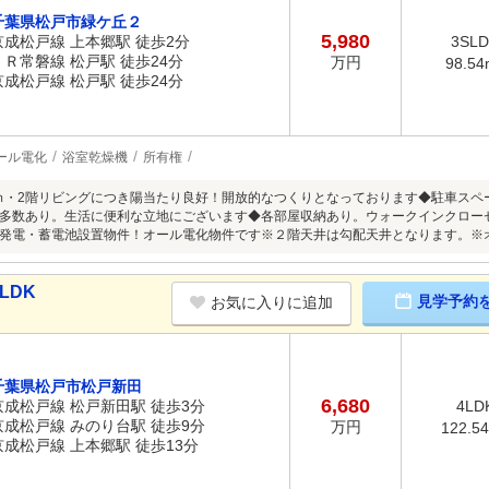
千葉県松戸市緑ケ丘２
5,980
京成松戸線 上本郷駅 徒歩2分
3SL
ＪＲ常磐線 松戸駅 徒歩24分
万円
98.54
京成松戸線 松戸駅 徒歩24分
ール電化
浴室乾燥機
所有権
4ｍ・2階リビングにつき陽当たり良好！開放的なつくりとなっております◆駐車ス
多数あり。生活に便利な立地にございます◆各部屋収納あり。ウォークインクロー
発電・蓄電池設置物件！オール電化物件です※２階天井は勾配天井となります。※
LDK
見学予約
お気に入りに追加
千葉県松戸市松戸新田
6,680
京成松戸線 松戸新田駅 徒歩3分
4LD
京成松戸線 みのり台駅 徒歩9分
万円
122.5
京成松戸線 上本郷駅 徒歩13分