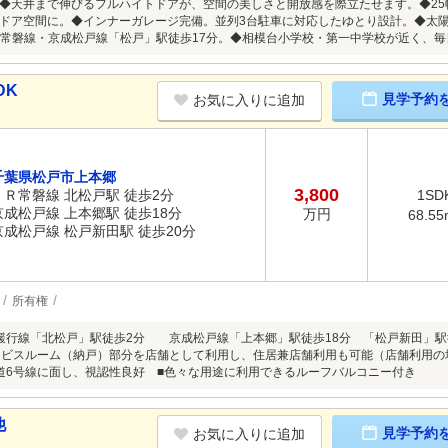
◆天井まで伸びるフルハイトドアが、空間の美しさと開放感を際立たせます。◆2
ドア空間に。◆インナーガレージ完備。並列3台駐車に対応したゆとり設計。◆太陽光
tion】◆常磐線・京成松戸線「松戸」駅徒歩17分。◆相模台小学校・第一中学校が近く、
DK
見学予約
お気に入りに追加
千葉県松戸市上本郷
3,800
ＪＲ常磐線 北松戸駅 徒歩2分
1SD
京成松戸線 上本郷駅 徒歩18分
万円
68.55
京成松戸線 松戸新田駅 徒歩20分
所有権
緩行線「北松戸」駅徒歩2分 京成松戸線「上本郷」駅徒歩18分 「松戸新田」駅徒
ービスルーム（納戸）部分を店舗として利用し、住居兼店舗利用も可能（店舗利用
道6号線に面し、視認性良好 ■色々な用途に利用できるルーフバルコニー付き
他
見学予約
お気に入りに追加