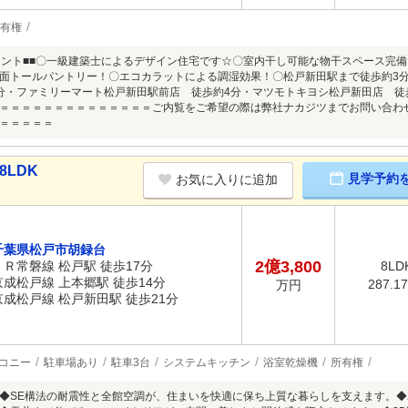
有権
イント■■〇一級建築士によるデザイン住宅です☆〇室内干し可能な物干スペース完
面トールパントリー！〇エコカラットによる調湿効果！〇松戸新田駅まで徒歩約3分の
分・ファミリーマート松戸新田駅前店 徒歩約4分・マツモトキヨシ松戸新田店 徒
＝＝＝＝＝＝＝＝＝＝＝＝＝＝ご内覧をご希望の際は弊社ナカジツまでお問い合わ
＝＝＝＝＝
8LDK
見学予約
お気に入りに追加
千葉県松戸市胡録台
2億3,800
ＪＲ常磐線 松戸駅 徒歩17分
8LD
京成松戸線 上本郷駅 徒歩14分
287.1
万円
京成松戸線 松戸新田駅 徒歩21分
コニー
駐車場あり
駐車3台
システムキッチン
浴室乾燥機
所有権
◆SE構法の耐震性と全館空調が、住まいを快適に保ち上質な暮らしを支えます。◆2