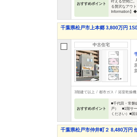
叶える空間に。
おすすめポイント
る贅沢なアウト
Informa
千葉県松戸市上本郷 3,800万円 1S
中古住宅
3階建て以上
都市ガス
浴室乾燥機
■千代田・常磐
おすすめポイント
戸） ■1階サ
ください）■国
千葉県松戸市仲井町２ 8,480万円 