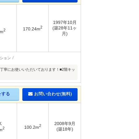
1997年10月
2
(築28年11ヶ
170.24m
2
6m
月)
ション
■室内丁寧にお使いいただいております！■2階キッ
をする
お問い合わせ(無料)
K
2008年9月
2
100.2m
2
(築18年)
m