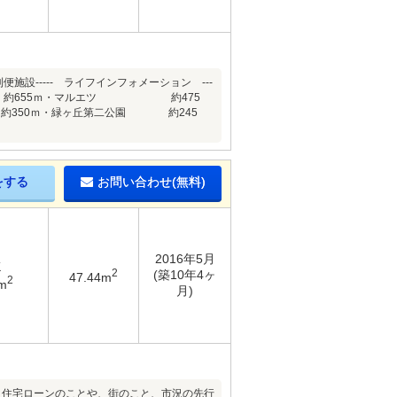
設----- ライフインフォメーション ---
 約655ｍ・マルエツ 約475
350ｍ・緑ヶ丘第二公園 約245
をする
お問い合わせ(無料)
2016年5月
K
2
(築10年4ヶ
47.44m
2
m
月)
！住宅ローンのことや、街のこと、市況の先行