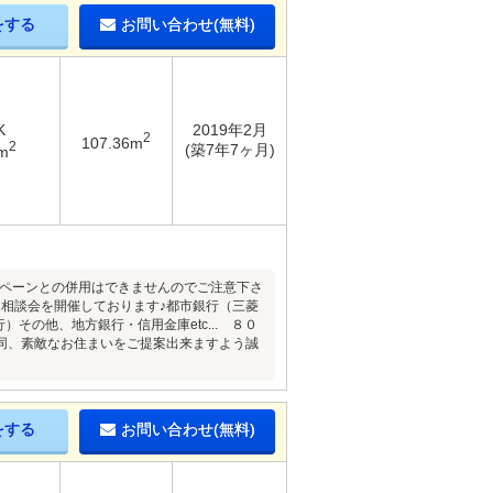
をする
お問い合わせ(無料)
K
2019年2月
2
107.36m
2
(築7年7ヶ月)
m
ャンペーンとの併用はできませんのでご注意下さ
相談会を開催しております♪都市銀行（三菱
）その他、地方銀行・信用金庫etc... ８０
同、素敵なお住まいをご提案出来ますよう誠
をする
お問い合わせ(無料)