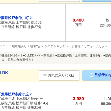
千葉県松戸市仲井町２
8,480
他
京成松戸線 上本郷駅 徒歩3分
万円
224.8
ＪＲ常磐線 松戸駅 徒歩27分
コニー
駐車場あり
駐車2台
システムキッチン
所有権
リフォームリノベー
の建物224.86㎡！■5LLDDKKK＋事務所！■京成松戸線「上本郷駅」徒歩3分！
ンロ、深型の食洗器付き！
LDK
見学予約
お気に入りに追加
千葉県松戸市緑ケ丘２
3,980
京成松戸線 上本郷駅 徒歩4分
4LD
京成松戸線 松戸新田駅 徒歩14分
万円
99.36
ＪＲ常磐線 松戸駅 徒歩21分