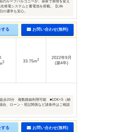
5帖のルーフバルコニーが、昼夜で表情を変え
発電システムと蓄電池を搭載。【Life
毎日の通学も安心。
をする
お問い合わせ(無料)
K
2022年9月
2
33.75m
2
(築4年)
m
歩20分 複数路線利用可能 ■1DK+S（納
の場合、ローン・登記関係など諸条件はご相談
をする
お問い合わせ(無料)