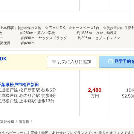
上本郷駅」徒歩4分の立地。☆広々4LDK。☆カースペース1台。☆徒歩圏内に生活利便施
丘小学校 約260ｍ・第六中学校 約1835ｍ・みやこ幼稚園
パー 約890ｍ・ヤックスドラッグ 約395ｍ・セブンイレブン 約
台郵便局 約490ｍ
DK
見学予約
お気に入りに追加
千葉県松戸市松戸新田
2,480
京成松戸線 松戸新田駅 徒歩5分
1D
京成松戸線 みのり台駅 徒歩8分
万円
52.58
京成松戸線 上本郷駅 徒歩13分
室乾燥機
所有権
スやベビールームを完備！季節にあわせたフレグランスでいい香りのオフィスです