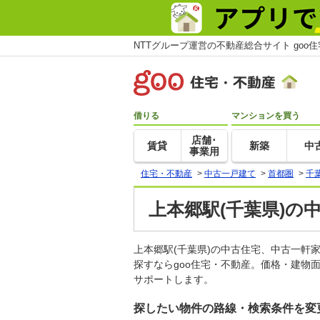
NTTグループ運営の不動産総合サイト goo
借りる
マンションを買う
店舗･
賃貸
新築
中
事業用
住宅・不動産
>
中古一戸建て
>
首都圏
>
千
上本郷駅(千葉県)の
上本郷駅(千葉県)の中古住宅、中古一
探すならgoo住宅・不動産。価格・建物
サポートします。
探したい物件の路線・検索条件を変