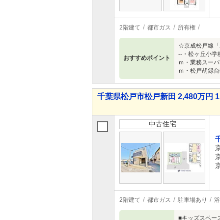
2階建て
都市ガス
所有権
☆京成松戸線「
--・松ヶ
おすすめポイント
ｍ・業務スー
ｍ・松戸胡録
千葉県松戸市松戸新田 2,480万円 1
中古住宅
2階建て
都市ガス
駐車場あり
浴
■キッズスペー