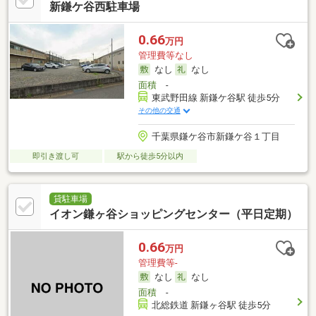
新鎌ケ谷西駐車場
0.66
万円
管理費等なし
なし
なし
面積
-
東武野田線 新鎌ケ谷駅 徒歩5分
その他の交通
千葉県鎌ケ谷市新鎌ケ谷１丁目
即引き渡し可
駅から徒歩5分以内
貸駐車場
イオン鎌ヶ谷ショッピングセンター（平日定期）
0.66
万円
管理費等-
なし
なし
面積
-
北総鉄道 新鎌ヶ谷駅 徒歩5分