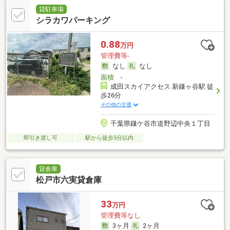
貸駐車場
シラカワパーキング
0.88
万円
管理費等-
なし
なし
面積
-
成田スカイアクセス 新鎌ヶ谷駅 徒
歩26分
その他の交通
千葉県鎌ケ谷市道野辺中央１丁目
即引き渡し可
駅から徒歩5分以内
貸倉庫
松戸市六実貸倉庫
33
万円
管理費等なし
3ヶ月
2ヶ月