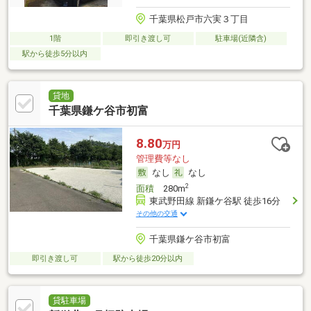
千葉県松戸市六実３丁目
1階
即引き渡し可
駐車場(近隣含)
駅から徒歩5分以内
貸地
千葉県鎌ケ谷市初富
8.80
万円
管理費等なし
なし
なし
2
面積
280m
東武野田線 新鎌ケ谷駅 徒歩16分
その他の交通
千葉県鎌ケ谷市初富
即引き渡し可
駅から徒歩20分以内
貸駐車場