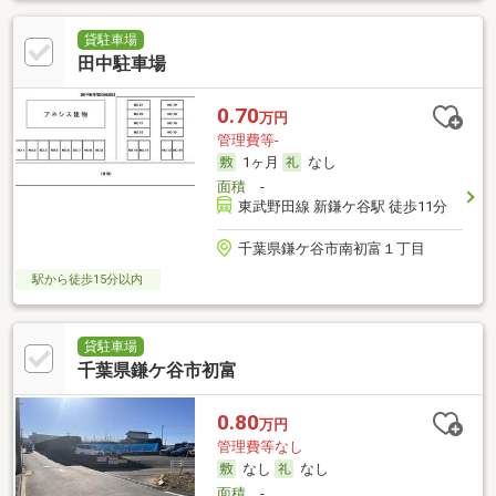
貸駐車場
田中駐車場
0.70
万円
管理費等-
1ヶ月
なし
面積
-
東武野田線 新鎌ケ谷駅 徒歩11分
千葉県鎌ケ谷市南初富１丁目
駅から徒歩15分以内
貸駐車場
千葉県鎌ケ谷市初富
0.80
万円
管理費等なし
なし
なし
面積
-