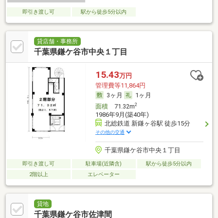
即引き渡し可
駅から徒歩5分以内
貸店舗・事務所
千葉県鎌ケ谷市中央１丁目
15.43
万円
管理費等11,864円
3ヶ月
1ヶ月
2
面積
71.32m
1986年9月(築40年)
北総鉄道 新鎌ヶ谷駅 徒歩15分
その他の交通
千葉県鎌ケ谷市中央１丁目
即引き渡し可
駐車場(近隣含)
駅から徒歩5分以内
2階以上
エレベーター
貸地
千葉県鎌ケ谷市佐津間