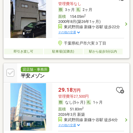
管理費等なし
3ヶ月
2ヶ月
2
面積
154.05m
2000年8月(築26年1ヶ月)
東武野田線 新鎌ケ谷駅 徒歩22分
その他の交通
千葉県松戸市六実３丁目
即引き渡し可
駐車場(近隣含)
駅から徒歩5分以内
貸店舗・事務所
平安メゾン
29.18
万円
管理費等27,500円
なし(5ヶ月)
1ヶ月
2
面積
51.83m
2026年3月 新築
東武野田線 新鎌ケ谷駅 徒歩6分
その他の交通