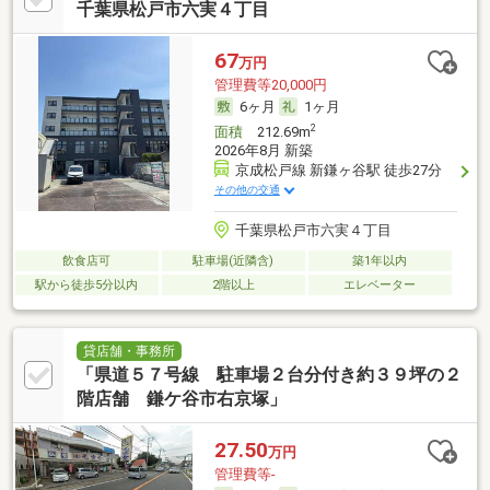
千葉県松戸市六実４丁目
67
万円
管理費等20,000円
6ヶ月
1ヶ月
2
面積
212.69m
2026年8月 新築
京成松戸線 新鎌ヶ谷駅 徒歩27分
その他の交通
千葉県松戸市六実４丁目
飲食店可
駐車場(近隣含)
築1年以内
駅から徒歩5分以内
2階以上
エレベーター
貸店舗・事務所
「県道５７号線 駐車場２台分付き約３９坪の２
階店舗 鎌ケ谷市右京塚」
27.50
万円
管理費等-