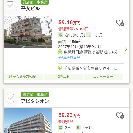
貸店舗・事務所
平安ビル
59.46
万円
管理費等25,850円
なし(5ヶ月)
1ヶ月
2
面積
156m
2007年12月(築18年9ヶ月)
東武野田線 新鎌ケ谷駅 徒歩6分
その他の交通
千葉県鎌ケ谷市新鎌ケ谷４丁目
駅から徒歩7分以内
2階以上
エレベーター
貸店舗・事務所
アビタシオン
59.23
万円
管理費等-
2ヶ月
2ヶ月