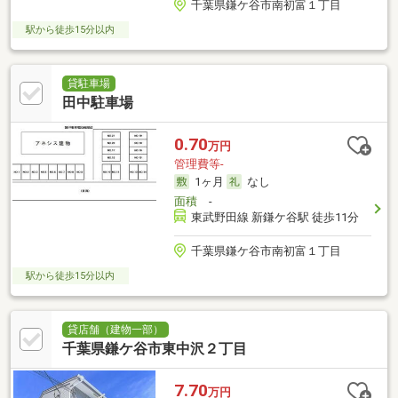
千葉県鎌ケ谷市南初富１丁目
駅から徒歩15分以内
貸駐車場
田中駐車場
0.70
万円
管理費等-
1ヶ月
なし
面積
-
東武野田線 新鎌ケ谷駅 徒歩11分
千葉県鎌ケ谷市南初富１丁目
駅から徒歩15分以内
貸店舗（建物一部）
千葉県鎌ケ谷市東中沢２丁目
7.70
万円