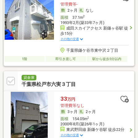
管理費等-
2ヶ月
なし
2
面積
37.1m
1993年2月(築33年7ヶ月)
成田スカイアクセス 新鎌ヶ谷駅 徒
歩15分
その他の交通
千葉県鎌ケ谷市東中沢２丁目
1階
即引き渡し可
駅から徒歩5分以内
貸倉庫
千葉県松戸市六実３丁目
33
万円
管理費等なし
3ヶ月
2ヶ月
2
面積
154.05m
2000年8月(築26年1ヶ月)
東武野田線 新鎌ケ谷駅 徒歩22分
その他の交通