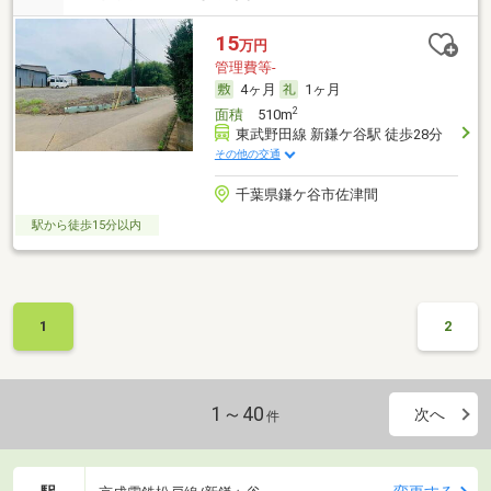
15
万円
管理費等-
4ヶ月
1ヶ月
2
面積
510m
東武野田線 新鎌ケ谷駅 徒歩28分
その他の交通
千葉県鎌ケ谷市佐津間
駅から徒歩15分以内
1
2
1～40
次へ
件