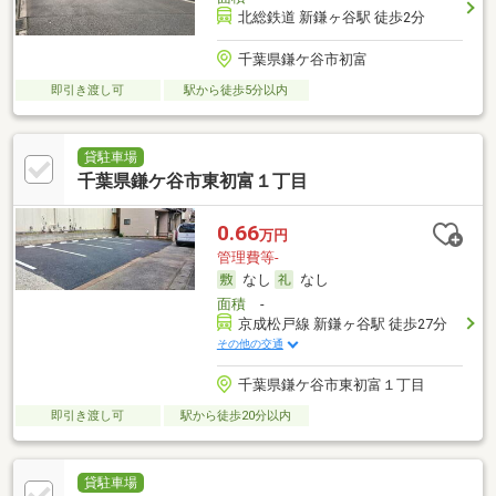
北総鉄道 新鎌ヶ谷駅 徒歩2分
千葉県鎌ケ谷市初富
即引き渡し可
駅から徒歩5分以内
貸駐車場
千葉県鎌ケ谷市東初富１丁目
0.66
万円
管理費等-
なし
なし
面積
-
京成松戸線 新鎌ヶ谷駅 徒歩27分
その他の交通
千葉県鎌ケ谷市東初富１丁目
即引き渡し可
駅から徒歩20分以内
貸駐車場