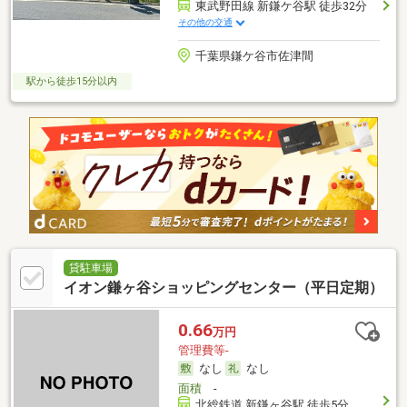
東武野田線 新鎌ケ谷駅 徒歩32分
その他の交通
千葉県鎌ケ谷市佐津間
駅から徒歩15分以内
貸駐車場
イオン鎌ヶ谷ショッピングセンター（平日定期）
0.66
万円
管理費等-
なし
なし
面積
-
北総鉄道 新鎌ヶ谷駅 徒歩5分