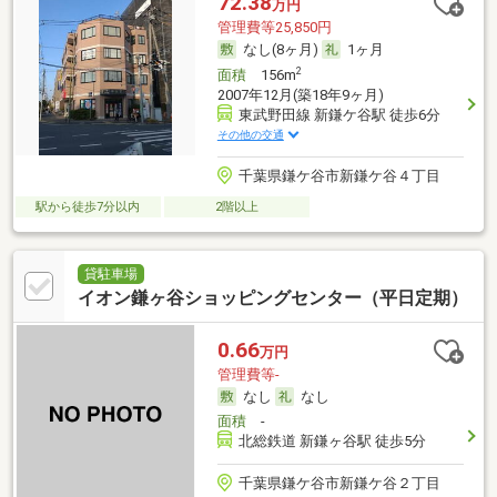
72.38
万円
管理費等25,850円
なし(8ヶ月)
1ヶ月
2
面積
156m
2007年12月(築18年9ヶ月)
東武野田線 新鎌ケ谷駅 徒歩6分
その他の交通
千葉県鎌ケ谷市新鎌ケ谷４丁目
駅から徒歩7分以内
2階以上
貸駐車場
イオン鎌ヶ谷ショッピングセンター（平日定期）
0.66
万円
管理費等-
なし
なし
面積
-
北総鉄道 新鎌ヶ谷駅 徒歩5分
千葉県鎌ケ谷市新鎌ケ谷２丁目