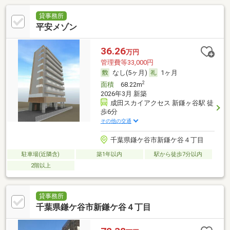
貸事務所
平安メゾン
36.26
万円
管理費等33,000円
なし(5ヶ月)
1ヶ月
2
面積
68.22m
2026年3月 新築
成田スカイアクセス 新鎌ヶ谷駅 徒
歩6分
その他の交通
千葉県鎌ケ谷市新鎌ケ谷４丁目
駐車場(近隣含)
築1年以内
駅から徒歩7分以内
2階以上
貸事務所
千葉県鎌ケ谷市新鎌ケ谷４丁目