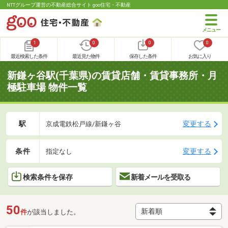
NTTグループ運営の不動産総合サイト goo住宅・不動産
1
0
0
0
最近検索した条件
最近見た物件
保存した条件
お気に入り
新鎌ヶ谷駅(千葉県)の賃貸店舗・賃貸事務所・月
極駐車場 物件一覧
駅
変更する
京成電鉄松戸線/新鎌ヶ谷
条件
変更する
指定なし
検索条件を保存
新着メールを受取る
50
件
が該当しました。