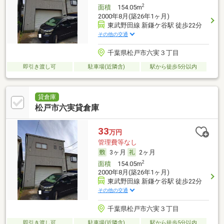
2
面積
154.05m
2000年8月(築26年1ヶ月)
東武野田線 新鎌ケ谷駅 徒歩22分
その他の交通
千葉県松戸市六実３丁目
即引き渡し可
駐車場(近隣含)
駅から徒歩5分以内
貸倉庫
松戸市六実貸倉庫
33
万円
管理費等なし
3ヶ月
2ヶ月
2
面積
154.05m
2000年8月(築26年1ヶ月)
東武野田線 新鎌ケ谷駅 徒歩22分
その他の交通
千葉県松戸市六実３丁目
即引き渡し可
駐車場(近隣含)
駅から徒歩5分以内