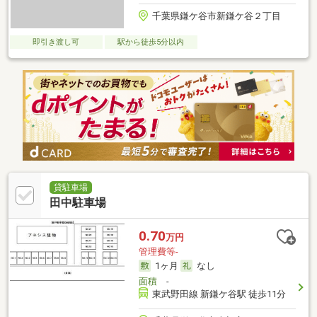
千葉県鎌ケ谷市新鎌ケ谷２丁目
即引き渡し可
駅から徒歩5分以内
貸駐車場
田中駐車場
0.70
万円
管理費等-
1ヶ月
なし
面積
-
東武野田線 新鎌ケ谷駅 徒歩11分