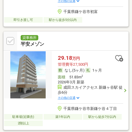
その他の交通
千葉県鎌ケ谷市初富
即引き渡し可
駅から徒歩5分以内
貸事務所
平安メゾン
29.18
万円
管理費等27,500円
なし(5ヶ月)
1ヶ月
2
面積
51.83m
2026年3月 新築
成田スカイアクセス 新鎌ヶ谷駅 徒
歩6分
その他の交通
千葉県鎌ケ谷市新鎌ケ谷４丁目
駐車場(近隣含)
築1年以内
駅から徒歩7分以内
2階以上