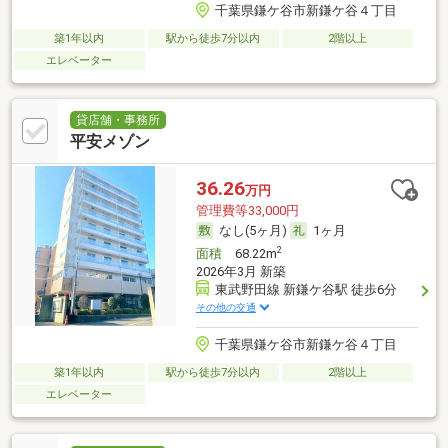
千葉県鎌ケ谷市新鎌ケ谷４丁目
築1年以内
駅から徒歩7分以内
2階以上
エレベーター
貸店舗・事務所
平安メゾン
36.26
万円
管理費等33,000円
なし(5ヶ月)
1ヶ月
2
面積
68.22m
2026年3月 新築
東武野田線 新鎌ケ谷駅 徒歩6分
その他の交通
千葉県鎌ケ谷市新鎌ケ谷４丁目
築1年以内
駅から徒歩7分以内
2階以上
エレベーター