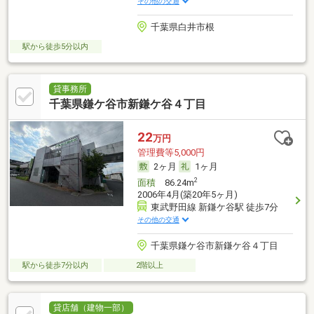
その他の交通
千葉県白井市根
駅から徒歩5分以内
貸事務所
千葉県鎌ケ谷市新鎌ケ谷４丁目
22
万円
管理費等5,000円
2ヶ月
1ヶ月
2
面積
86.24m
2006年4月(築20年5ヶ月)
東武野田線 新鎌ケ谷駅 徒歩7分
その他の交通
千葉県鎌ケ谷市新鎌ケ谷４丁目
駅から徒歩7分以内
2階以上
貸店舗（建物一部）