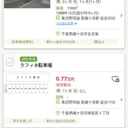
3ヶ月
1ヶ月(1ヶ月)
2
面積
130m
1988年12月(築37年9ヶ月)
東武野田線 新鎌ケ谷駅 徒歩25分
その他の交通
千葉県鎌ケ谷市右京塚
駐車場(近隣含)
駅から徒歩15分以内
2階以上
貸駐車場
ラフィネ駐車場
0.77
万円
管理費等-
1ヶ月
なし
面積
-
東武野田線 新鎌ケ谷駅 徒歩11分
千葉県鎌ケ谷市南初富１丁目
即引き渡し可
駅から徒歩15分以内