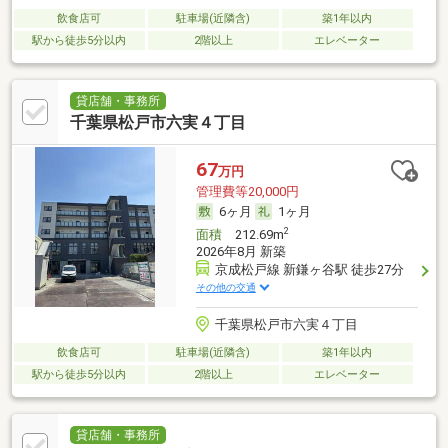
飲食店可
駐車場(近隣含)
築1年以内
駅から徒歩5分以内
2階以上
エレベーター
貸店舗・事務所
千葉県松戸市六実４丁目
67
万円
管理費等20,000円
6ヶ月
1ヶ月
2
面積
212.69m
2026年8月 新築
京成松戸線 新鎌ヶ谷駅 徒歩27分
その他の交通
千葉県松戸市六実４丁目
飲食店可
駐車場(近隣含)
築1年以内
駅から徒歩5分以内
2階以上
エレベーター
貸店舗・事務所