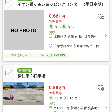
イオン鎌ヶ谷ショッピングセンター（平日定期）
0.66
万円
管理費等-
なし
なし
面積
-
北総鉄道 新鎌ヶ谷駅 徒歩5分
千葉県鎌ケ谷市新鎌ケ谷２丁目
即引き渡し可
駅から徒歩5分以内
貸駐車場
福住第２駐車場
0.88
万円
管理費等-
1ヶ月
1ヶ月
面積
-
京成松戸線 新鎌ヶ谷駅 徒歩3分