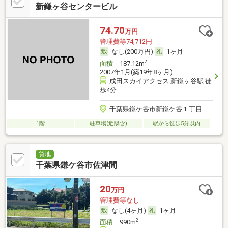
新鎌ヶ谷センタービル
74.70
万円
管理費等74,712円
なし(200万円)
1ヶ月
2
面積
187.12m
2007年1月(築19年8ヶ月)
成田スカイアクセス 新鎌ヶ谷駅 徒
歩4分
千葉県鎌ケ谷市新鎌ケ谷１丁目
1階
駐車場(近隣含)
駅から徒歩5分以内
貸地
千葉県鎌ケ谷市佐津間
20
万円
管理費等なし
なし(4ヶ月)
1ヶ月
2
面積
990m