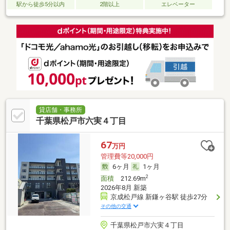
駅から徒歩5分以内
2階以上
エレベーター
貸店舗・事務所
千葉県松戸市六実４丁目
67
万円
管理費等20,000円
6ヶ月
1ヶ月
2
面積
212.69m
2026年8月 新築
京成松戸線 新鎌ヶ谷駅 徒歩27分
その他の交通
千葉県松戸市六実４丁目