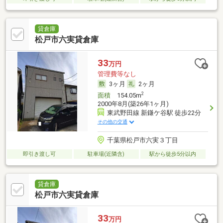
貸倉庫
松戸市六実貸倉庫
33
万円
管理費等なし
3ヶ月
2ヶ月
2
面積
154.05m
2000年8月(築26年1ヶ月)
東武野田線 新鎌ケ谷駅 徒歩22分
その他の交通
千葉県松戸市六実３丁目
即引き渡し可
駐車場(近隣含)
駅から徒歩5分以内
貸倉庫
松戸市六実貸倉庫
33
万円