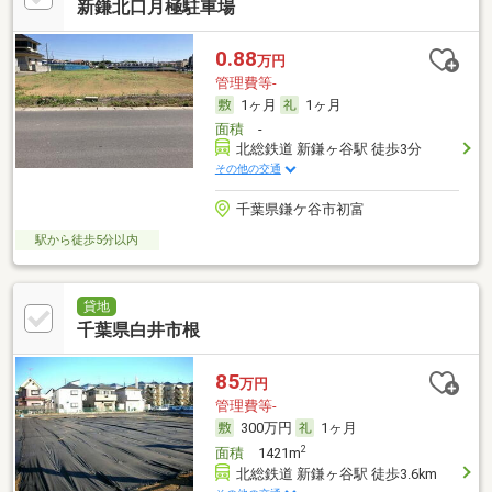
新鎌北口月極駐車場
0.88
万円
管理費等-
1ヶ月
1ヶ月
面積
-
北総鉄道 新鎌ヶ谷駅 徒歩3分
その他の交通
千葉県鎌ケ谷市初富
駅から徒歩5分以内
貸地
千葉県白井市根
85
万円
管理費等-
300万円
1ヶ月
2
面積
1421m
北総鉄道 新鎌ヶ谷駅 徒歩3.6km