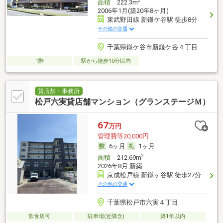
2
面積
222.3m
2006年1月(築20年8ヶ月)
東武野田線 新鎌ケ谷駅 徒歩8分
その他の交通
千葉県鎌ケ谷市新鎌ケ谷４丁目
1階
駅から徒歩10分以内
貸店舗・事務所
松戸六実貸店舗マンション（グランステージＭ）
67
万円
管理費等20,000円
6ヶ月
1ヶ月
2
面積
212.69m
2026年8月 新築
京成松戸線 新鎌ヶ谷駅 徒歩27分
その他の交通
千葉県松戸市六実４丁目
飲食店可
駐車場(近隣含)
築1年以内