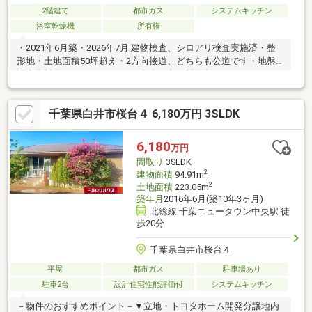
2階建て
都市ガス
システムキッチン
浴室乾燥機
所有権
・2021年6月築・2026年7月 建物検査、シロアリ検査実施済・整
形地・土地面積50坪超え・2方向接道、どちらも公道です・地盤
調査資料有り・カースペース2台分（車種制限有り）・スカイバル
コニー、家具付きです・お庭スペースございます・LDK18.2帖・
全居室5帖以上・マスターベッドルームは9帖・シューズインクロ
千葉県白井市桜台４ 6,180万円 3SLDK
ーゼット・浴室暖房換気乾燥機・食器洗い乾燥機・トイレは1階と
2階にございます・電動シャッター周辺には商業施設や大型スーパ
ーなどが充実しております。お問合せお待ちしております。
6,180
万円
間取り
3SLDK
2
建物面積
94.91m
2
土地面積
223.05m
築年月
2016年6月(築10年3ヶ月)
北総線 千葉ニュータウン中央駅 徒
歩20分
千葉県白井市桜台４
平屋
都市ガス
駐車場あり
駐車2台
設計住宅性能評価付
システムキッチン
－物件のおすすめポイント－▼立地・トヨタホーム開発分譲地内