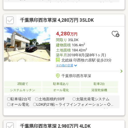
ミ フードスクエア西の原店 徒歩約11分◆ミニストップ 印西草
深店 徒歩約8分◇ヤマダデンキ テックランド千葉ニュータウン
店 徒歩約18分◆草深こじか第二保育園 徒歩約5分◇草深 こじ
千葉県印西市草深 4,280万円 3SLDK
か保育園 徒歩約5分◆印西市立西の原小学校 徒歩約13分◇印
西市立西の原中学校 徒歩約18分◆医療法人社団誠徹会 千葉北総
内科クリニック 徒歩約14分◇牧の原いとうクリニック 徒歩約
4,280
万円
14分
間取り
3SLDK
2
建物面積
106.4m
2
土地面積
184.42m
築年月
2018年8月(築8年1ヶ月)
北総線 印西牧の原駅 徒歩23分
その他の交通
千葉県印西市草深
2階建て
駐車場あり
駐車2台
システムキッチン
オール電化
浴室乾燥機
〇駐車場2台可 〇土地面積約55坪 〇太陽光発電システム
〇オール電化 〇LDK約21帖～ライフインフォメーション～◇カ
スミ フードスクエア西の原店 徒歩約11分◆ミニストップ 印西
草深店 徒歩約8分◇ヤマダデンキ テックランド千葉ニュータウ
ン店 徒歩約18分◆草深こじか第二保育園 徒歩約5分◇草深 こ
千葉県印西市草深 2,980万円 4LDK
じか保育園 徒歩約5分◆印西市立西の原小学校 徒歩約13分◇