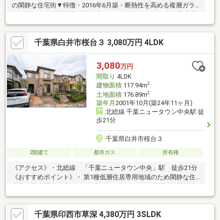
の閑静な住宅街▼特徴・2016年6月築・断熱性を高める複層ガラ
スを採用・食洗機搭載の対面式キッチン、パントリー有・主寝室
にWICを設置・土地面積約67.47坪、駐車2台可(車種による)▼設
備・浴室乾燥機・シャワー付洗面台・電動シャッター▼周辺環
千葉県白井市桜台３ 3,080万円 4LDK
境・ヤオコー千葉ニュータウン店 徒歩9分(約700m)・三本松公園
徒歩4分(約320m)・白井市立桜台小学校・桜台中学校 徒歩5分(約
330m)■ ご希望の住まい探しをお手伝いします ━━━━━・・・
3,080
万円
物件の詳細・ご相談はお気軽にお問い合わせください。
間取り
4LDK
2
建物面積
117.94m
2
土地面積
176.89m
築年月
2001年10月(築24年11ヶ月)
北総線 千葉ニュータウン中央駅 徒
歩21分
千葉県白井市桜台３
2階建て
都市ガス
所有権
《アクセス》・北総線 「千葉ニュータウン中央」駅 徒歩21分
《おすすめポイント》・ 第1種低層住居専用地域のため閑静な住
宅街・駐車場有（車種による制限がございます）・開発分譲地内
に存する快適に暮らせる良好なロケーション・人気の4LDKの間取
り・東急不動産施工・南向きのため陽当り良好・約20.7帖の
千葉県印西市草深 4,380万円 3SLDK
LDK・ロフト付きです・書斎コーナーやウォークインクローゼッ