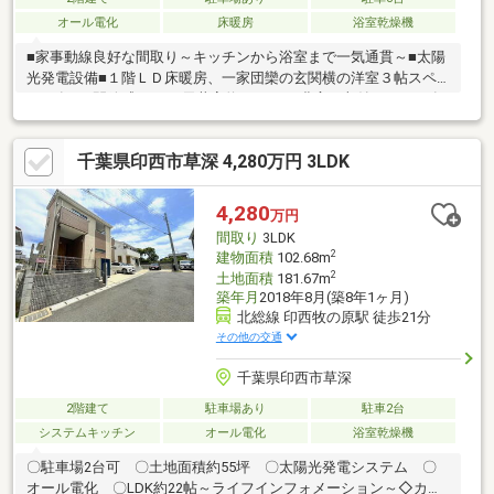
オール電化
床暖房
浴室乾燥機
■家事動線良好な間取り～キッチンから浴室まで一気通貫～■太陽
光発電設備■１階ＬＤ床暖房、一家団欒の玄関横の洋室３帖スペ
ース有り■開放感あるLD天井高約２.６ｍ、豊富な収納スペース有
り■南西向きの陽当たり良好なお庭 ■ペアガラス ■閑静な住環
境 ■オープンカウンターキッチン、食洗機付き■ワイドバルコニ
千葉県印西市草深 4,280万円 3LDK
ー、開放感有る窓から陽の光がLDに注ぎます■駐車スペース有り
（車種による・３～４台分）、前面道路幅員約６ｍ なのでゆっ
たりと駐車出来ます♪■１６２０サイズのフルートバス機能の浴室
4,280
万円
■２階洋室９帖部分は２部屋に分けた間取りに変更も可能■玄関脇
間取り
3LDK
にベビーカーもしっかり置ける大容量の土間
2
建物面積
102.68m
2
土地面積
181.67m
築年月
2018年8月(築8年1ヶ月)
北総線 印西牧の原駅 徒歩21分
その他の交通
千葉県印西市草深
2階建て
駐車場あり
駐車2台
システムキッチン
オール電化
浴室乾燥機
〇駐車場2台可 〇土地面積約55坪 〇太陽光発電システム 〇
オール電化 〇LDK約22帖～ライフインフォメーション～◇カス