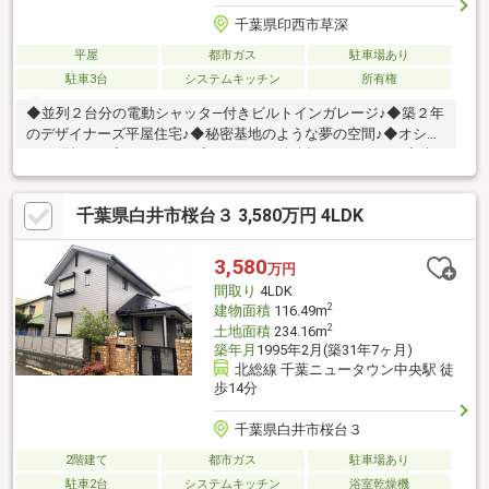
千葉県印西市草深
平屋
都市ガス
駐車場あり
駐車3台
システムキッチン
所有権
◆並列２台分の電動シャッタ―付きビルトインガレージ♪◆築２年
のデザイナーズ平屋住宅♪◆秘密基地のような夢の空間♪◆オシャ
レなⅡ型オープンキッチン♪◆アカシアの無垢フローリング♪◆防
音ドア・壁を採用した寝室♪◆ガレージ内で電動自動車充電可能
♪◆ガレージ2台+カースペース1台OK♪
千葉県白井市桜台３ 3,580万円 4LDK
3,580
万円
間取り
4LDK
2
建物面積
116.49m
2
土地面積
234.16m
築年月
1995年2月(築31年7ヶ月)
北総線 千葉ニュータウン中央駅 徒
歩14分
千葉県白井市桜台３
2階建て
都市ガス
駐車場あり
駐車2台
システムキッチン
浴室乾燥機