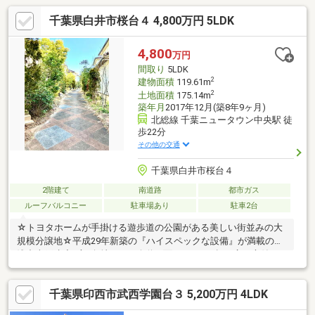
千葉県白井市桜台４ 4,800万円 5LDK
4,800
万円
間取り
5LDK
2
建物面積
119.61m
2
土地面積
175.14m
築年月
2017年12月(築8年9ヶ月)
北総線 千葉ニュータウン中央駅 徒
歩22分
その他の交通
千葉県白井市桜台４
2階建て
南道路
都市ガス
ルーフバルコニー
駐車場あり
駐車2台
☆トヨタホームが手掛ける遊歩道の公園がある美しい街並みの大
規模分譲地☆平成29年新築の『ハイスペックな設備』が満載の築
浅中古戸建◆3方6角地で６m公道に面した170㎡超の広い庭付き
住宅。一日中陽当たり良好で、爽やかな風が通り抜けます。◆ト
ヨタホーム設計・施工による「軽量鉄骨造」の建物（耐震等級3相
千葉県印西市武西学園台３ 5,200万円 4LDK
当）で、耐震性にも優れています。◆新築時に「住宅性能評価」
「長期優良住宅認定」を取得済み。トヨタホームの長期保証（最