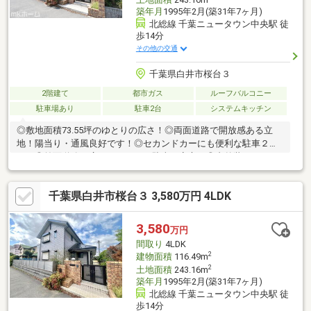
築年月
1995年2月(築31年7ヶ月)
北総線 千葉ニュータウン中央駅 徒
歩14分
その他の交通
千葉県白井市桜台３
2階建て
都市ガス
ルーフバルコニー
駐車場あり
駐車2台
システムキッチン
◎敷地面積73.55坪のゆとりの広さ！◎両面道路で開放感ある立
地！陽当り・通風良好です！◎セカンドカーにも便利な駐車２台
可！◎前面道路は広々しており、駐車も安心！◎内外装リフォー
ム済！キレイなお住まいで新生活を！◎ご家族みんながゆったり
くつろげる広々リビング！◎家事の時短に貢献！食器洗浄乾燥機
千葉県白井市桜台３ 3,580万円 4LDK
完備！◎全居室収納付！お部屋もスッキリ片付きます！【リフォ
ーム内容】・システムキッチン交換・ユニットバス交換・洗面化
粧台交換・トイレ交換・給湯機交換・フローリング、クロス交
3,580
万円
換・畳表替え、襖・障子張替え・外壁、屋根塗装・ハウスクリー
間取り
4LDK
ニングなど
2
建物面積
116.49m
2
土地面積
243.16m
築年月
1995年2月(築31年7ヶ月)
北総線 千葉ニュータウン中央駅 徒
歩14分