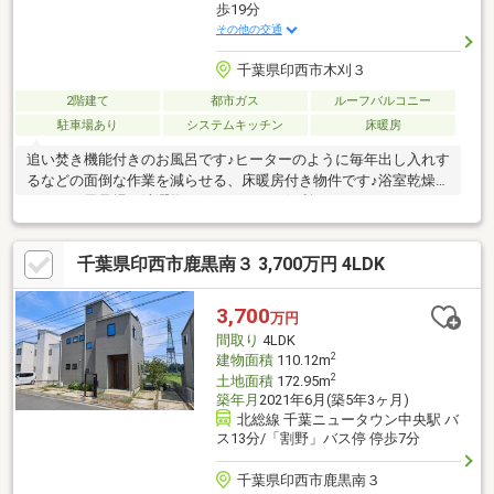
歩19分
その他の交通
千葉県印西市木刈３
2階建て
都市ガス
ルーフバルコニー
駐車場あり
システムキッチン
床暖房
追い焚き機能付きのお風呂です♪ヒーターのように毎年出し入れす
るなどの面倒な作業を減らせる、床暖房付き物件です♪浴室乾燥機
のあるお風呂場は洗濯物を干すときにも便利です♪システムキッチ
ンは必要な物が組み込まれているため、すぐ調理できます♪建物面
積175.29㎡の物件で広々してます♪解放感溢れる3LDKの物件はこ
千葉県印西市鹿黒南３ 3,700万円 4LDK
ちらです♪南西向きの物件です(*^_^*)
3,700
万円
間取り
4LDK
2
建物面積
110.12m
2
土地面積
172.95m
築年月
2021年6月(築5年3ヶ月)
北総線 千葉ニュータウン中央駅 バ
ス13分/「割野」バス停 停歩7分
千葉県印西市鹿黒南３