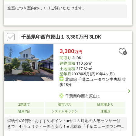
空室につき室内ゆっくりご覧いただけます。
千葉県印西市原山１ 3,380万円 3LDK
3,380
万円
間取り
3LDK
2
建物面積
110.55m
2
土地面積
217.62m
築年月
2007年5月(築19年4ヶ月)
北総線 千葉ニュータウン中央駅 徒
歩18分
千葉県印西市原山１
2階建て
都市ガス
駐車場あり
駐車2台
システムキッチン
床暖房
◎物件の特徴・おすすめポイント■セコム対応の人感センサー付
きで、セキュリティー面も安心！■ 北総線「千葉ニュータウン中
央」駅 徒歩18分！■ 近くにはコストコやカインズモール、駅の方