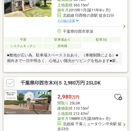
2
土地面積
365.15m
築年月
2015年1月(築11年8ヶ月)
北総線 印西牧の原駅 徒歩22分
その他の交通
千葉県印西市草深
平屋
駐車場あり
駐車3台
システムキッチン
所有権
■敷地が広い為、駐車場スペース３台あり。（車種制限による）■
南向きで一日中明るく、心地よい陽光がリビングを包みます■家
族との会話が弾む対面式キッチン■各居室に収納スペース・屋根
裏収納があり、荷物が多い方も安心■追い焚き機能が付いたユニ
ットバス
千葉県印西市木刈５ 2,980万円 2SLDK
2,980
万円
間取り
2SLDK
2
建物面積
110.15m
2
土地面積
212.47m
築年月
1988年3月(築38年6ヶ月)
北総線 千葉ニュータウン中央駅 徒
歩23分