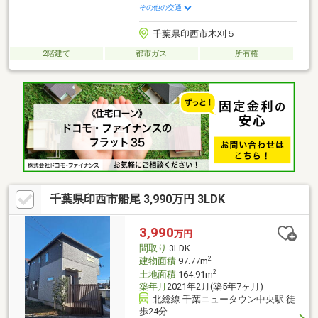
その他の交通
千葉県印西市木刈５
2階建て
都市ガス
所有権
千葉県印西市船尾 3,990万円 3LDK
3,990
万円
間取り
3LDK
2
建物面積
97.77m
2
土地面積
164.91m
築年月
2021年2月(築5年7ヶ月)
北総線 千葉ニュータウン中央駅 徒
歩24分