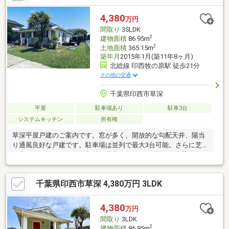
ト完備《周辺環境》セブンイレブン白井桜台店・・・約920m(徒
歩12分)ヤオコー千葉ニュータウン店・・・約1620m(徒歩21分)イ
4,380
万円
オン千葉ニュータウン店・・・約1280m(徒歩16分)
間取り
3SLDK
2
建物面積
86.95m
2
土地面積
365.15m
築年月
2015年1月(築11年8ヶ月)
北総線 印西牧の原駅 徒歩21分
その他の交通
千葉県印西市草深
平屋
駐車場あり
駐車3台
システムキッチン
所有権
草深平屋戸建のご案内です。窓が多く、開放的な勾配天井、陽当
り通風良好な戸建です。駐車場は並列で最大3台可能。さらに芝生
の庭とウッドデッキ付。収納も豊富です。Miele製の食洗器やこだ
わりのオーダーの建具やキッチンです。【朝日リビング】までお
問合せください。
千葉県印西市草深 4,380万円 3LDK
4,380
万円
間取り
3LDK
2
建物面積
86.95m