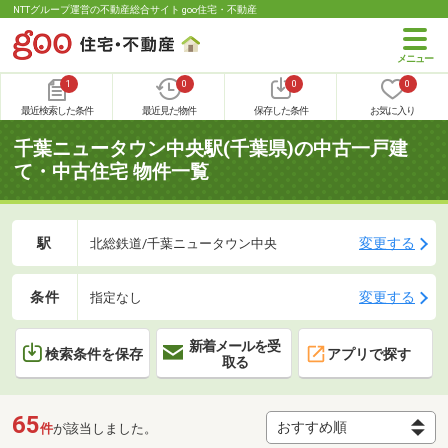
NTTグループ運営の不動産総合サイト goo住宅・不動産
1
0
0
0
最近検索した条件
最近見た物件
保存した条件
お気に入り
千葉ニュータウン中央駅(千葉県)の中古一戸建
て・中古住宅 物件一覧
駅
変更する
北総鉄道/千葉ニュータウン中央
条件
変更する
指定なし
新着メールを受
検索条件を保存
アプリで探す
取る
65
件
が該当しました。