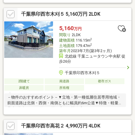
まっておけるたっぷり収納 ◆季節物の衣類もスッキリ収納できる
ウォークインクロゼット ◆料理をしながらでもご家族との会話を
千葉県印西市木刈５ 5,160万円 2LDK
楽しめる対面キッチン ◆オール電化で快適エコライフ ◆わが家
の電気は太陽でつくる！「太陽光発電」装備
5,160
万円
間取り
2LDK
2
建物面積
116.15m
2
土地面積
179.47m
築年月
2023年7月(築3年2ヶ月)
北総線 千葉ニュータウン中央駅 徒
歩26分
千葉県印西市木刈５
2階建て
南道路
都市ガス
床暖房
所有権
－物件のおすすめポイント－▼立地・第一種低層住居専用地域・
前面道路は北側・西側・南側ともに幅員約6m公道▼特徴・軽量鉄
骨造2階建・LDKは約21.8帖の広さ、開放感のあるアイランドキッ
チンを採用・2階にセカンドリビング有・各洋室・リビング・キッ
チンは床暖房付・FCLに隣接するランドリースペース有・各階に
千葉県印西市高花２ 4,990万円 4LDK
シャワールーム・洗面室・トイレ有・WIC・玄関収納・パントリ
ー等、収納豊富・駐車場1台分有(車種による)▼周辺環境・デポー