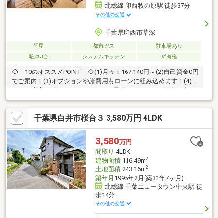
北総線 印西牧の原駅 徒歩37分
その他の交通
千葉県印西市草深
平屋
都市ガス
駐車場あり
駐車3台
システムキッチン
所有権
◇ 10のオススメPOINT ◇(1)月々：167.140円～(2)自己資金0円
でご案内！(3)オプションや諸費用もローンに組み込めます！(4)雨
の日も快適なビルトインガレージ（電動シャッター）(5)約51坪の
ゆとりある敷地に建つ築浅平屋建て(6)勾配天井が生み出す開放的
なLDK(7)ホテルライクなストレスのない導線(8)セカンドハウス・
千葉県白井市桜台３ 3,580万円 4LDK
単身世帯・DINKSにも◎(9))スタジオ・チッタ施工のデザイナーズ
平屋住宅(10)住宅ローンに不安のある方、既存借入のある方も◎
◆ご見学ご希望のお客様◆ お問合せダイヤル：090-5533-
3,580
万円
2081《担当：近藤》
間取り
4LDK
2
建物面積
116.49m
2
土地面積
243.16m
築年月
1995年2月(築31年7ヶ月)
北総線 千葉ニュータウン中央駅 徒
歩14分
その他の交通