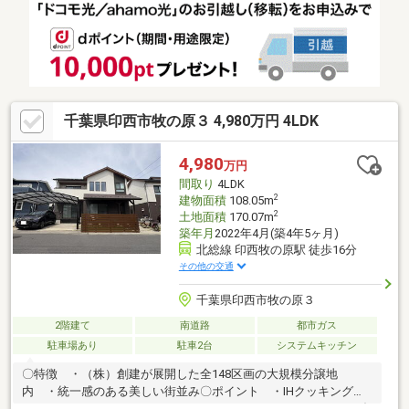
ス2台確保自己資金ゼロからの購入相談もトータルサポートしま
す！住み替え・売却のご相談もワンストップで対応可能ですお気
軽にお問い合わせください！
千葉県印西市牧の原３ 4,980万円 4LDK
4,980
万円
間取り
4LDK
2
建物面積
108.05m
2
土地面積
170.07m
築年月
2022年4月(築4年5ヶ月)
北総線 印西牧の原駅 徒歩16分
その他の交通
千葉県印西市牧の原３
2階建て
南道路
都市ガス
駐車場あり
駐車2台
システムキッチン
〇特徴 ・（株）創建が展開した全148区画の大規模分譲地
内 ・統一感のある美しい街並み〇ポイント ・IHクッキングヒ
ーター ・エコキュート ・システムキッチン（タカラスタンダ