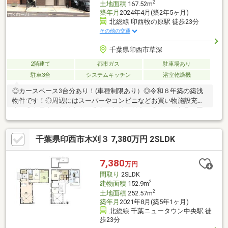
2
土地面積
167.52m
築年月
2024年4月(築2年5ヶ月)
北総線 印西牧の原駅 徒歩23分
その他の交通
千葉県印西市草深
2階建て
都市ガス
駐車場あり
駐車3台
システムキッチン
浴室乾燥機
◎カースペース3台分あり！(車種制限あり）◎令和６年築の築浅
物件です！◎周辺にはスーパーやコンビニなどお買い物施設充
実！◎各居室に収納完備！豊富な収納が魅力！◎LDKは家具を置
いてもゆとりある広さ！家族団らんの時間をゆったり過ごすこと
ができますね！◎対面キッチンからはリビング・ダイニングが見
千葉県印西市木刈３ 7,380万円 2SLDK
渡せるのでお子様の様子を見守りながら料理ができます。◎子育
てしやすい住環境！◎家事動線に配慮した間取りです！
7,380
万円
間取り
2SLDK
2
建物面積
152.9m
2
土地面積
252.57m
築年月
2021年8月(築5年1ヶ月)
北総線 千葉ニュータウン中央駅 徒
歩23分