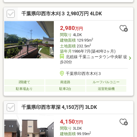
にはイオンモールなどもあり、お買い物施設が充実！■ 敷地面積
約65坪のゆとりある土地！■ 南側に大きいお庭があり、周辺から
千葉県印西市木刈３ 2,980万円 4LDK
の目線も気にならない！■ ２０１７年 フッ素2液タイプの塗料で
屋根外壁塗装工事済み！長持ち安心！■ 2階寝室は間仕切り対応可
能で将来2部屋として利用可能！ご案内はご自宅へお迎え・最寄り
2,980
万円
駅等でお待ち合わせも可能です！ご遠慮なくお申し付けください
間取り
4LDK
☆
2
建物面積
129.95m
2
土地面積
232.5m
築年月
1986年7月(築40年2ヶ月)
北総線 千葉ニュータウン中央駅 徒
歩20分
千葉県印西市木刈３
2階建て
南道路
ルーフバルコニー
駐車場あり
駐車2台
浴室乾燥機
千葉県印西市草深 4,150万円 3LDK
4,150
万円
間取り
3LDK
2
建物面積
99.59m