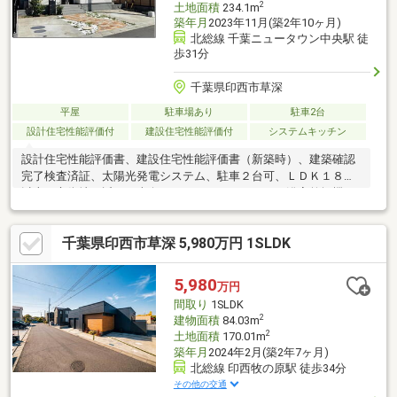
2
土地面積
234.1m
築年月
2023年11月(築2年10ヶ月)
北総線 千葉ニュータウン中央駅 徒
歩31分
千葉県印西市草深
平屋
駐車場あり
駐車2台
設計住宅性能評価付
建設住宅性能評価付
システムキッチン
設計住宅性能評価書、建設住宅性能評価書（新築時）、建築確認
完了検査済証、太陽光発電システム、駐車２台可、ＬＤＫ１８畳
以上、市街地が近い、南向き、システムキッチン、浴室乾燥機、
陽当り良好、全居室収納、閑静な住宅地、前道６ｍ以上、和室、
整形地、トイレ２ヶ所、東南向き、温水洗浄便座、浴室に窓、Ｔ
千葉県印西市草深 5,980万円 1SLDK
Ｖモニタ付インターホン、緑豊かな住宅地、通風良好、ウッドデ
ッキ、天井高２．５ｍ以上、ＩＨクッキングヒーター、平坦地、
開発分譲地内、オール電化、浄水器
5,980
万円
間取り
1SLDK
2
建物面積
84.03m
2
土地面積
170.01m
築年月
2024年2月(築2年7ヶ月)
北総線 印西牧の原駅 徒歩34分
その他の交通