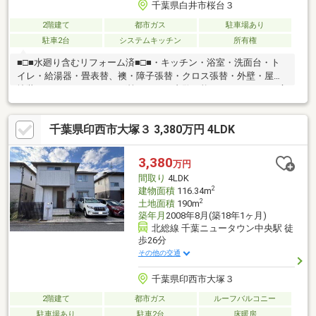
千葉県白井市桜台３
2階建て
都市ガス
駐車場あり
駐車2台
システムキッチン
所有権
■□■水廻り含むリフォーム済■□■・キッチン・浴室・洗面台・ト
イレ・給湯器・畳表替、襖・障子張替・クロス張替・外壁・屋根
塗装・ハウスクリーニング等▼▽▼ご内覧可能♪▼▽▼ローンが心
配な方もお気軽にご相談くださいませ。●〇●ハウジングプラスの
サービス●〇●・宅地建物取引士・賃貸不動産経営管理士・空き家
千葉県印西市大塚３ 3,380万円 4LDK
相談士在籍で購入も売却も安心・より好条件の融資先をご提案・
広告掲載前の未公開物件も必ずチェック・契約前に浸水履歴や越
境物の有無、ライフライン等の物件調査・比較検討できる候補物
3,380
万円
件をご提案・はじめて見る言葉が多いお見積り、わかりやすくご
間取り
4LDK
説明
2
建物面積
116.34m
2
土地面積
190m
築年月
2008年8月(築18年1ヶ月)
北総線 千葉ニュータウン中央駅 徒
歩26分
その他の交通
千葉県印西市大塚３
2階建て
都市ガス
ルーフバルコニー
駐車場あり
駐車2台
床暖房