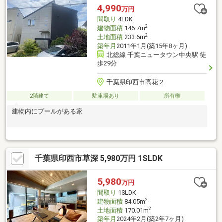
木刈 徒歩7分(約560m)■ ご希望の住まい探しをお手伝いします
4,990
万円
━━━━━・・・物件の詳細・ご相談はお気軽にお問い合わせく
間取り
4LDK
ださい。
2
建物面積
146.7m
2
土地面積
233.6m
築年月
2011年1月(築15年8ヶ月)
北総線 千葉ニュータウン中央駅 徒
歩29分
千葉県印西市高花２
2階建て
駐車場あり
所有権
建物内にプールがある家
千葉県印西市草深 5,980万円 1SLDK
5,980
万円
間取り
1SLDK
2
建物面積
84.05m
2
土地面積
170.01m
築年月
2024年2月(築2年7ヶ月)