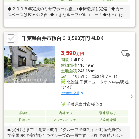
◆２００８年完成のミサワホーム施工♪◆床暖房も完備！◆カー
スペースは広々の２台♪◆大きなルーフバルコニー！◆休日には
ウッドデッキでBBQ♪◆住宅ローン無料診断！お電話でのご相談も
可能です！◆ファイナンシャルプランナーも無料でご紹介致しま
す♪◆現在お持ちの不動産を無料で査定させて頂きます！◆不動
千葉県白井市桜台３ 3,590万円 4LDK
産に関するご不安が有れば是非解消させて下さい♪「皆様からのお
問い合わせお待ち申しております＼(^o^)／」
3,590
万円
間取り
4LDK
2
建物面積
116.49m
2
土地面積
243.16m
築年月
1995年2月(築31年7ヶ月)
北総線 千葉ニュータウン中央駅 徒
歩14分
その他の交通
千葉県白井市桜台３
2階建て
都市ガス
駐車場あり
駐車2台
システムキッチン
浴室乾燥機
■おかげさまで『創業50周年／グループ全30社』不動産売買仲介
で全国9位の実績をもつグループの一員です。50年の蓄積された