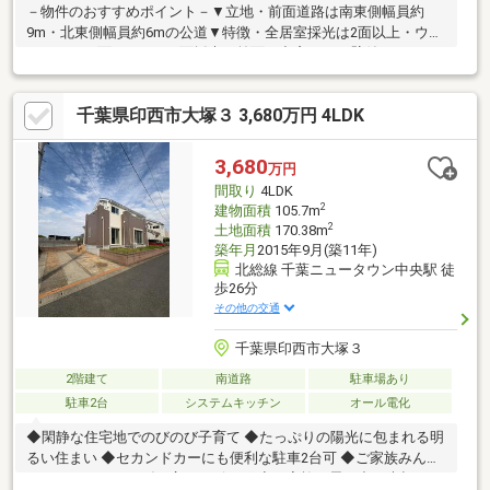
－物件のおすすめポイント－▼立地・前面道路は南東側幅員約
9m・北東側幅員約6mの公道▼特徴・全居室採光は2面以上・ウッ
ドデッキに面するLDは3面採光・前面に出窓のある壁付キッチ
ン、勝手口付・各洋室・和室は6帖以上の広さ・2部屋から出入り
可能な南西向きバルコニー・駐車スペース2台分有(車種による)▼
千葉県印西市大塚３ 3,680万円 4LDK
設備・浄水器・TV付浴室・各階にトイレ有▼周辺環境・カスミ原
山店 徒歩9分(約700m)・ミニストップ千葉ニュータウン原山店 徒
歩2分(約150m)■ ご希望の住まい探しをお手伝いします
3,680
万円
━━━━━・・・物件の詳細・ご相談はお気軽にお問い合わせく
間取り
4LDK
ださい。
2
建物面積
105.7m
2
土地面積
170.38m
築年月
2015年9月(築11年)
北総線 千葉ニュータウン中央駅 徒
歩26分
その他の交通
千葉県印西市大塚３
2階建て
南道路
駐車場あり
駐車2台
システムキッチン
オール電化
◆閑静な住宅地でのびのび子育て ◆たっぷりの陽光に包まれる明
るい住まい ◆セカンドカーにも便利な駐車2台可 ◆ご家族みんな
がゆったりくつろげる広々リビング ◆ご家族の思い出も大切にし