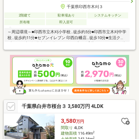
千葉県印西市木刈３
2階建て
駐車場あり
システムキッチン
所有権
即入居可
～周辺環境～■印西市立木刈小学校…徒歩約5分■印西市立木刈中学
校…徒歩約11分■セブンイレブン 印西白幡店…徒歩10分■生活クラ
ブ デポー木刈…徒歩約10分■アクロスプラザ千葉ニュータウン…徒
歩約21分○○現地見学・ご来店（事前にご予約ください）○○営業時
間／9：30～18：30営業時間中はお電話のお問い合わせがスムー
ズです！定休日／火曜日・水曜日所要時間のめやす■現地物件見
学（60分～）■物件探しのご相談（30分～）■資金計画のご相談
（45分～）■不動産売買のポイントと注意点のご説明（60分～）■
その他のご相談（30分～）
千葉県白井市桜台３ 3,580万円 4LDK
3,580
万円
間取り
4LDK
2
建物面積
116.49m
2
土地面積
243.16m