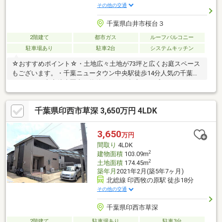
その他の交通
千葉県白井市桜台３
2階建て
都市ガス
ルーフバルコニー
駐車場あり
駐車2台
システムキッチン
☆おすすめポイント☆・土地広々土地が73坪と広くお庭スペース
もございます。・千葉ニュータウン中央駅徒歩14分人気の千葉ニ
ュータウン中央徒歩圏内の物件です！・都市ガスプロパンガスと
比べて費用を抑えることができます。・内外装リフォーム済みキ
ッチン新規交換浴室新規交換洗面化粧台新規交換トイレ新規交換
千葉県印西市草深 3,650万円 4LDK
畳表替え襖新規交換障子新規交換給湯器新規交換クロス貼替CF張
替外壁塗装屋根塗装ハウスクリーニング
3,650
万円
間取り
4LDK
2
建物面積
103.09m
2
土地面積
174.45m
築年月
2021年2月(築5年7ヶ月)
北総線 印西牧の原駅 徒歩18分
その他の交通
千葉県印西市草深
2階建て
駐車場あり
駐車3台