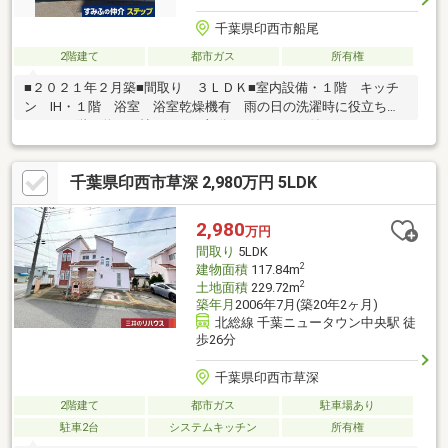
千葉県印西市船尾
2階建て
都市ガス
所有権
■２０２１年２月築■間取り ３ＬＤＫ■室内設備・１階 キッチ
ン IH・１階 浴室 浴室乾燥機有 雨の日の洗濯時に役立ちま
す。・１階 約18.7帖のＬＤＫ部分 ・モニター付インターホ
ン ・玄関、土間収納有・全居室 複層ガラスになっておりま
す。
千葉県印西市草深 2,980万円 5LDK
2,980
万円
間取り
5LDK
2
建物面積
117.84m
2
土地面積
229.72m
築年月
2006年7月(築20年2ヶ月)
北総線 千葉ニュータウン中央駅 徒
歩26分
千葉県印西市草深
2階建て
都市ガス
駐車場あり
駐車2台
システムキッチン
所有権