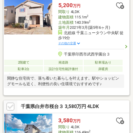
長60年・残存期間）も継承可能です。（点検・引継ぎ費用等あ
5,200
万円
り）◆電動シャッター・床暖房・食洗機・セコムのセキュリティ
間取り
4LDK
ーなど、便利で快適な設備が充実。
2
建物面積
115.1m
2
土地面積
140.39m
築年月
2021年3月(築5年6ヶ月)
北総線 千葉ニュータウン中央駅 徒
歩19分
その他の交通
千葉県印西市武西学園台３
2階建て
南道路
駐車場あり
駐車2台
設計住宅性能評価付
床暖房
閑静な住宅街で、落ち着いた暮らしを叶えます。駅やショッピン
グモールも近く、利便性の良い住環境でおすすめです♪
千葉県白井市桜台３ 3,580万円 4LDK
3,580
万円
間取り
4LDK
2
建物面積
116.49m