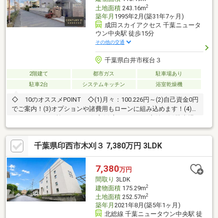
2
土地面積
243.16m
築年月
1995年2月(築31年7ヶ月)
成田スカイアクセス 千葉ニュータ
ウン中央駅 徒歩15分
その他の交通
千葉県白井市桜台３
2階建て
都市ガス
駐車場あり
駐車2台
システムキッチン
浴室乾燥機
◇ 10のオススメPOINT ◇(1)月々：100.226円～(2)自己資金0円
でご案内！(3)オプションや諸費用もローンに組み込めます！(4)エ
ス・バイ・エル施工の4LDK住宅(5)広々としたお庭付き(6)駐車場
は２台縦列(7)２階にも洗面あり(8)全窓にシャッター雨戸付き(9)
生活環境充実の千葉NTエリア(10)住宅ローンに不安のある方、既
千葉県印西市木刈３ 7,380万円 3LDK
存借入のある方も◎■□■□■□■□■□■□■□■□■□■□■□■□■ ◆ご見学
ご希望のお客様◆ 担当まで直接ご連絡ください！ お問合せダイヤ
ル：090-5533-2081《担当：近藤》
7,380
万円
間取り
3LDK
2
建物面積
175.29m
2
土地面積
252.57m
築年月
2021年8月(築5年1ヶ月)
北総線 千葉ニュータウン中央駅 徒