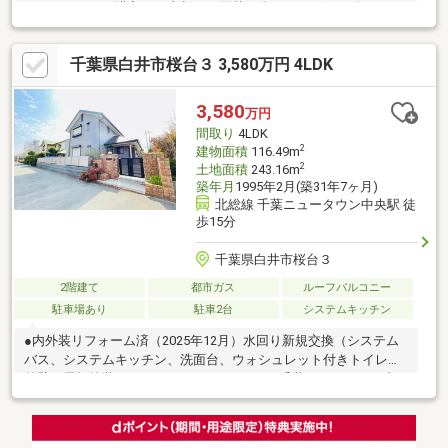
ノウハウで、ご購入・ご売却・お買替え全てをサポート致しま
す。■選ばれ続けて「お客様の声」2000件以上突破！多くの信頼
と感謝の言葉を頂く、実績と信頼の東宝ハウス船橋にお任せくだ
千葉県白井市桜台３ 3,580万円 4LDK
さい。■独自のFP相談【未来カレンダー】資金計画の漠然とした
不安を『見える化』して幸せな未来へのスタートを切りましょ
う。■業界初の無料アフターサポート【TOHO HOUSE CLUB】ご
3,580
万円
購入後もお客様の『住まい』と『暮らし』の安心・安全を無料で
間取り
4LDK
守ります。お気軽にお問合せ下さい！
2
建物面積
116.49m
2
土地面積
243.16m
築年月
1995年2月(築31年7ヶ月)
北総線 千葉ニュータウン中央駅 徒
歩15分
千葉県白井市桜台３
2階建て
都市ガス
ルーフバルコニー
駐車場あり
駐車2台
システムキッチン
●内外装リフォーム済（2025年12月）水回り新規交換（システム
バス、システムキッチン、洗面台、ウォシュレット付きトイレ）
外壁、屋根塗装、ハウスクリーニングなど●千葉ニュータウン中
央駅より徒歩14分通勤や通学にも便利な立地です♪●大型ショッピ
ングセンター多数あり普段の買い物や、休日の家族とのお出かけ
にも楽しみが増えます♪●敷地70坪超の圧倒的ゆとり●カースペー