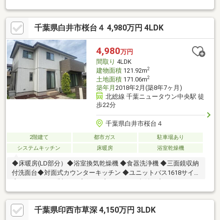
ード） ・食洗機 ・浴室換気乾燥機能付き ・LDK18帖の広
さ ・LDK上部に吹き抜け ・1階：和室4.5帖有り ・2階：3部
千葉県白井市桜台４ 4,980万円 4LDK
屋（8帖・5.2帖・5.2帖） ・トイレ2か所 ・バルコニー（水栓
有り） ・庭（散水栓有り） ・宅配ボックス完備 ・カーポー
ト2台分確保 ・太陽光パネル搭載〇耐震等級3取得〇地盤品質証
4,980
万円
明書 ・運用開始 2022年5月24日 ・証明期間 20年間
間取り
4LDK
2
建物面積
121.92m
2
土地面積
171.06m
築年月
2018年2月(築8年7ヶ月)
北総線 千葉ニュータウン中央駅 徒
歩22分
千葉県白井市桜台４
2階建て
都市ガス
駐車場あり
システムキッチン
床暖房
浴室乾燥機
◆床暖房(LD部分）◆浴室換気乾燥機 ◆食器洗浄機 ◆三面鏡収納
付洗面台◆対面式カウンターキッチン ◆ユニットバス1618サイズ
◆パナソニック製カップボード◆エアコン3台付 ◆パントリー
◆ウォークインクロゼット◆玄関クロゼット◆複層ガラス◆電動
シャッター(1階部分)◆玄関電子キー◆セコムセキュリティー（任
千葉県印西市草深 4,150万円 3LDK
意加入)