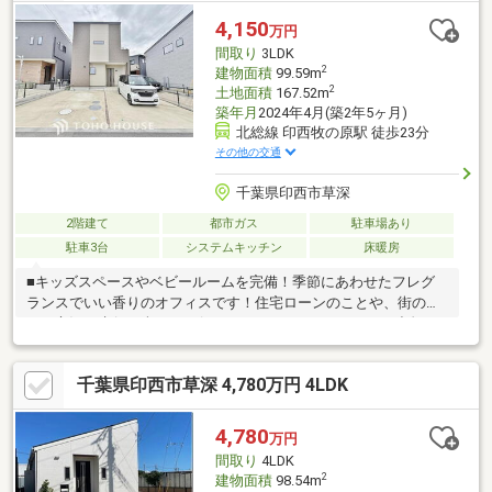
4,150
万円
間取り
3LDK
2
建物面積
99.59m
2
土地面積
167.52m
築年月
2024年4月(築2年5ヶ月)
北総線 印西牧の原駅 徒歩23分
その他の交通
千葉県印西市草深
2階建て
都市ガス
駐車場あり
駐車3台
システムキッチン
床暖房
■キッズスペースやベビールームを完備！季節にあわせたフレグ
ランスでいい香りのオフィスです！住宅ローンのことや、街のこ
と、市況の先行き含めてお伝えさせていただきます！！■独自の
FP相談【未来カレンダー】住宅購入の資金計画は未来を見据えて
立てなければいけません。漠然とした不安や悩みを『見える化』
千葉県印西市草深 4,780万円 4LDK
して幸せな未来へのスタートを切りましょう。■業界初の無料ア
フターサポート【TOHO HOUSE CLUB】『住まい』のご購入はゴ
ールではなくスタートです。お客様の『住まい』と『暮らし』の
4,780
万円
安心と安全を守るサービスを全て無料で提供しています。詳細は
間取り
4LDK
お気軽にお問合せ下さい！
2
建物面積
98.54m