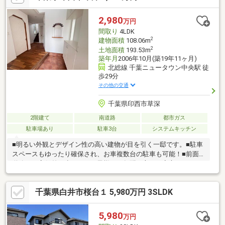
印西市立西の原中学校 徒歩約18分◆医療法人社団誠徹会 千葉北
総内科クリニック 徒歩約14分◇牧の原いとうクリニック 徒歩
2,980
万円
約14分
間取り
4LDK
2
建物面積
108.06m
2
土地面積
193.53m
築年月
2006年10月(築19年11ヶ月)
北総線 千葉ニュータウン中央駅 徒
歩29分
その他の交通
千葉県印西市草深
2階建て
南道路
都市ガス
駐車場あり
駐車3台
システムキッチン
■明るい外観とデザイン性の高い建物が目を引く一邸です。■駐車
スペースもゆったり確保され、お車複数台の駐車も可能！■前面
道路との高低差が少なく、お子様やご年配の方にも安心です。■
陽当たり・開放感ともに良好！■アーチ窓や装飾デザインを取り
入れた外観が特徴的な邸宅です。■住む人のこだわりを感じる一
千葉県白井市桜台１ 5,980万円 3SLDK
邸をぜひご覧ください。■内装リフォーム・ハウスクリーニング
完了しました！お気軽にお問い合わせください。
5,980
万円