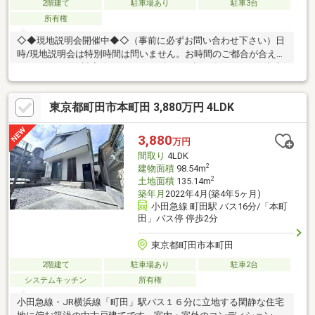
2階建て
駐車場あり
駐車3台
所有権
◇◆現地説明会開催中◆◇（事前に必ずお問い合わせ下さい）日
時/現地説明会は特別時間は問いません。お時間のご都合が合え
ば、いつでもご対応致します。お気軽にお申し付け下さい。◇貴
重なお時間の中で、ご希望の情報をご案内します◇ お客様のご都
合に合わせて、 短時間のご案内も可♪じっくりと沢山の物件情報
東京都町田市本町田 3,880万円 4LDK
のご案内も可♪ ご都合に合わせたご紹介をします♪ ～おおよその所
要時間や内容は、下記をご参考ください～〇ご希望条件のご相談
（30分～） 〇資金計画のご相談（30分～）〇現地／物件見学（60
3,880
万円
分～） 〇周辺環境のご紹介（60分～） ご来場の際は、事前にご予
間取り
4LDK
約をお願いします♪
2
建物面積
98.54m
2
土地面積
135.14m
築年月
2022年4月(築4年5ヶ月)
小田急線 町田駅 バス16分/「本町
田」バス停 停歩2分
東京都町田市本町田
2階建て
駐車場あり
駐車2台
システムキッチン
所有権
小田急線・JR横浜線「町田」駅バス１６分に立地する閑静な住宅