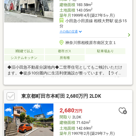
約をお願いします♪
2
建物面積
183.58m
2
土地面積
143.05m
築年月
1999年4月(築27年5ヶ月)
小田急小田原線 相模大野駅 徒歩15
分
その他の交通
神奈川県相模原市南区文京１
3階建て以上
都市ガス
駐車場あり
システムキッチン
所有権
◆旧小田急不動産分譲地内◆二世帯住宅としてもご検討いただけ
ます。◆徒歩10分圏内に生活利便施設が整っています。【ライフ
インフォメーション】・若松小学校…約400ｍ（徒歩5分）・大野
南中学校…約100ｍ（徒歩2分）・ののはな文京保育園…約170ｍ
（徒歩3分）・相模大野中央公園…約510ｍ（徒歩7分）・セブンイ
東京都町田市本町田 2,680万円 2LDK
レブン小田急文京1丁目店…約260ｍ（徒歩4分）・ライフ相模原若
松店…約650ｍ（徒歩9分）・スギ薬局相模原若松店…約450ｍ（徒
歩6分）
2,680
万円
間取り
2LDK
2
建物面積
71.62m
2
土地面積
142.69m
築年月
1997年2月(築29年7ヶ月)