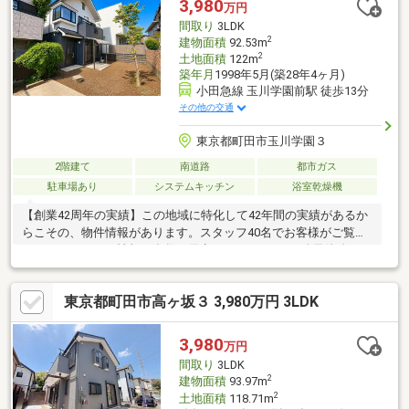
3,980
万円
待ちしております☆☆
間取り
3LDK
2
建物面積
92.53m
2
土地面積
122m
築年月
1998年5月(築28年4ヶ月)
小田急線 玉川学園前駅 徒歩13分
その他の交通
東京都町田市玉川学園３
2階建て
南道路
都市ガス
駐車場あり
システムキッチン
浴室乾燥機
【創業42周年の実績】この地域に特化して42年間の実績があるか
らこその、物件情報があります。スタッフ40名でお客様がご覧に
なったことのない情報を多数ご用意しております。※自己資金を
使いたくない※現在、他のローンを組んでいるけど大丈夫かな等
お気軽に下記までご連絡ください。☆フリーダイヤル：0120-12-
東京都町田市高ヶ坂３ 3,980万円 3LDK
7417お住まい探しは朝日土地建物(株)営業7課にお任せください！
インターネット、チラシなどに掲載できない物件も多数ございま
す！
3,980
万円
間取り
3LDK
2
建物面積
93.97m
2
土地面積
118.71m