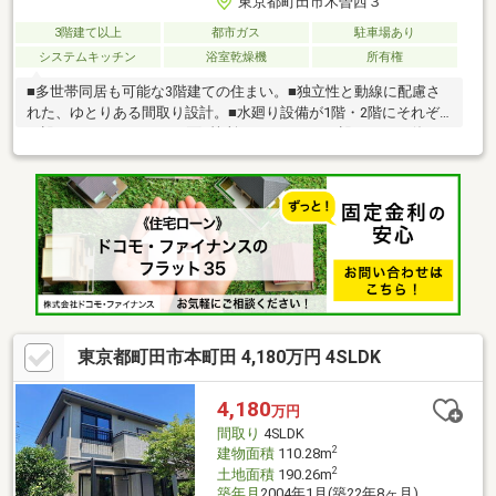
東京都町田市木曽西３
3階建て以上
都市ガス
駐車場あり
システムキッチン
浴室乾燥機
所有権
■多世帯同居も可能な3階建ての住まい。■独立性と動線に配慮さ
れた、ゆとりある間取り設計。■水廻り設備が1階・2階にそれぞ
れ設けられています。■2面3箇所にバルコニーが設けられ、使い
分けにも便利です。■各LDKに和室が隣接し、一体利用が可能で
す。■かさばるアイテムも収納できる物入付き/1階■キッチン・洗
面室から出入り可能な家事室あり！/2階■洋室3部屋が配され、ご
家族の個室としても◎/3階■道路を挟んだ向かいに公園があり、開
放的な住環境。■更地渡し相談可能、お気軽にご相談ください。
◆周辺環境◆・sanwa忠生店まで徒歩9分・サンドラッグ町田木
曽店まで徒歩3分 etc.
東京都町田市本町田 4,180万円 4SLDK
4,180
万円
間取り
4SLDK
2
建物面積
110.28m
2
土地面積
190.26m
築年月
2004年1月(築22年8ヶ月)