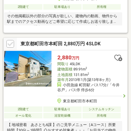
2階建て
駐車場あり
所有権
その他掲載以外の部分の写真が欲しい、建物内の動画、物件から
駅までのアクセス動画などご希望に応じて作成しお送り致しま
す！まとめてお問合せ下さい！今すぐ知りたい！に応えられるよ
うに走ります！ご案内・詳細な資料のご請求などお住まい探しに
関わる全てを朝日土地建物(株)営業1課にお任せください！
東京都町田市本町田 2,880万円 4SLDK
2,880
万円
間取り
4SLDK
2
建物面積
89.91m
2
土地面積
131.81m
築年月
2013年1月(築13年8ヶ月)
小田急線 町田駅 バス17分/「今井
谷戸」バス停 停歩6分
東京都町田市本町田
2階建て
駐車場あり
システムキッチン
オール電化
浴室乾燥機
所有権
【 地域密着 あさとち6課 】のご見学メニュー［Aコース］所要
時間【30分～1時間】◇おすすめ対象者・・・「お目当ての物件