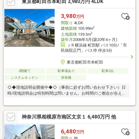
東京都町田市本町田 3,980万円 4LDK
る）※増築未登記部分約4.0㎡あり 建ぺい率・容積率をオーバー
しております。現況空室です増築未登記部分有：増築年月日不明
増築部分：1階部分 約4.0㎡
3,980
万円
間取り
4LDK
2
建物面積
105.99m
2
土地面積
139.3m
築年月
2006年5月(築20年4ヶ月)
ＪＲ横浜線 町田駅 バス10分/「市
民病院正門」バス停 停歩5分
東京都町田市本町田
2階建て
駐車場あり
駐車2台
システムキッチン
所有権
◇◆現地説明会開催中◆◇（事前に必ずお問い合わせ下さい）日
時/現地説明会は特別時間は問いません。お時間のご都合が合え
ば、いつでもご対応致します。お気軽にお申し付け下さい。◇貴
重なお時間の中で、ご希望の情報をご案内します◇ お客様のご都
合に合わせて、 短時間のご案内も可♪じっくりと沢山の物件情報
神奈川県相模原市南区文京１ 6,480万円 他
のご案内も可♪ ご都合に合わせたご紹介をします♪ ～おおよその所
要時間や内容は、下記をご参考ください～〇ご希望条件のご相談
（30分～） 〇資金計画のご相談（30分～）〇現地／物件見学（60
6,480
万円
分～） 〇周辺環境のご紹介（60分～） ご来場の際は、事前にご予
間取り
他