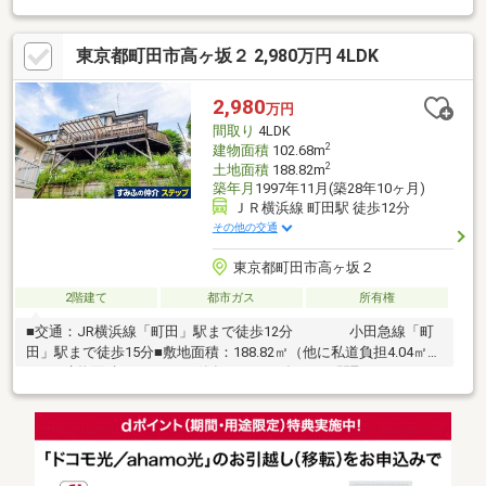
た4LDKの間取りです♪全居室6帖以上のゆとりがあり、のびのびと
お住まいいただけます。
東京都町田市高ヶ坂２ 2,980万円 4LDK
2,980
万円
間取り
4LDK
2
建物面積
102.68m
2
土地面積
188.82m
築年月
1997年11月(築28年10ヶ月)
ＪＲ横浜線 町田駅 徒歩12分
その他の交通
東京都町田市高ヶ坂２
2階建て
都市ガス
所有権
■交通：JR横浜線「町田」駅まで徒歩12分 小田急線「町
田」駅まで徒歩15分■敷地面積：188.82㎡（他に私道負担4.04㎡あ
り）■建物面積：102.68㎡■築年月：1997年11月■間取り：4LDK■
小屋裏収納あり■眺望良好です※再建築不可ただし、隣地の擁壁の
是正、敷地延長部分の整備をし、かつ、特定行政庁の許可を得る
ことができれば、再建築は可能です。