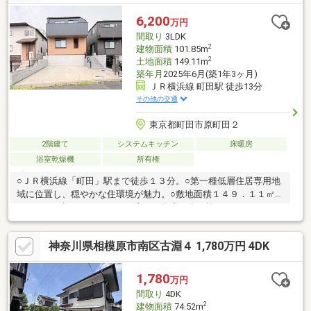
相模原市立谷口小学校 徒歩1分(約60m)・sanwa上鶴間店 徒歩4分
(約300m)■ ご希望の住まい探しをお手伝いします
6,200
万円
━━━━━・・・物件の詳細・ご相談はお気軽にお問い合わせく
間取り
3LDK
ださい。
2
建物面積
101.85m
2
土地面積
149.11m
築年月
2025年6月(築1年3ヶ月)
ＪＲ横浜線 町田駅 徒歩13分
その他の交通
東京都町田市原町田２
2階建て
システムキッチン
床暖房
浴室乾燥機
所有権
○ＪＲ横浜線「町田」駅まで徒歩１３分。○第一種低層住居専用地
域に位置し、穏やかな住環境が魅力。○敷地面積１４９．１１㎡
（４５．１坪）のゆとりある広さ。〇窓が多く設けられており、
光と風が心地よく巡る住まい。○リビング階段や対面式キッチン
が採用された、ご家族との絆を育みやすいレイアウト。〇全居室
神奈川県相模原市南区古淵４ 1,780万円 4DK
振分タイプで、プライベートの時間も大切にできる設計。○食器
洗乾燥機や浴室乾燥機などの設備が、暮らしを快適にサポート。
○周辺環境・リコス原町田２丁目店まで４５０ｍ（徒歩６分）・
1,780
万円
ダイエー町田店まで７８０ｍ（徒歩１０分）・町田こひつじ幼稚
間取り
4DK
園まで４００ｍ（徒歩５分）
2
建物面積
74.52m