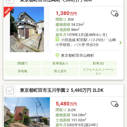
す。■午後も日差しが届く南西向きバルコニー。■床暖房あり。■
カースペース1台分(車種による)。◆周辺環境◆・sanwa山崎店ま
1,380
万円
で徒歩4分(約300m)・町田市立七国山小学校まで徒歩8分(約600m)
間取り
3DK
2
建物面積
54.23m
2
土地面積
86m
築年月
1978年3月(築48年6ヶ月)
小田急線 町田駅 バス25分/「山崎
小学校前」バス停 停歩2分
東京都町田市山崎町
2階建て
駐車場あり
駐車2台
リフォームリノベーシ
所有権
即入居可
ョン
東京都町田市玉川学園２ 5,480万円 2LDK
5,480
万円
間取り
2LDK
2
建物面積
104.28m
2
土地面積
151.02m
築年月
2002年9月(築24年)