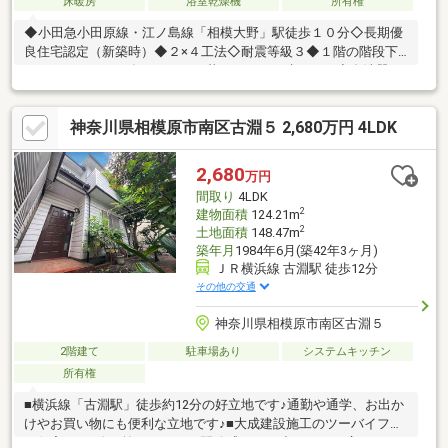
床暖房
浴室乾燥機
所有権
◆小田急小田原線・江ノ島線「相模大野」駅徒歩１０分◇長期優
良住宅認定（新築時）◆２×４工法◇耐震等級３◆１階の階段下
にペットコーナー有、ペットと暮らせる一戸建です。◇食洗器、
浴室乾燥機付きで設備も充実◆各居室の収納以外に納戸×２や壁
面収納など収納も豊富です。◇玄関には約２．２㎡のシューズク
神奈川県相模原市南区古淵５ 2,680万円 4LDK
ローゼット有、玄関がスッキリして見えます。◆室内の壁紙はア
イボリー系のクロスを採用しており、明るいのですが落ち着いて
見えます。◇エコキュートや太陽光パネルが設置されているオー
2,680
万円
ル電化住宅です。
間取り
4LDK
2
建物面積
124.21m
2
土地面積
148.47m
築年月
1984年6月(築42年3ヶ月)
ＪＲ横浜線 古淵駅 徒歩12分
その他の交通
神奈川県相模原市南区古淵５
2階建て
駐車場あり
システムキッチン
所有権
■横浜線「古淵駅」徒歩約12分の好立地です♪通勤や通学、お出か
けやお買い物にも便利な立地です♪■大成建設施工のツーバイフォ
ー住宅です♪吹き抜けがあり、開放感のある造りです♪■広々とし