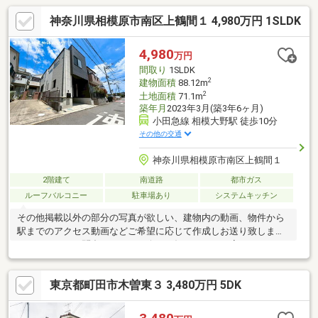
神奈川県相模原市南区上鶴間１ 4,980万円 1SLDK
4,980
万円
間取り
1SLDK
2
建物面積
88.12m
2
土地面積
71.1m
築年月
2023年3月(築3年6ヶ月)
小田急線 相模大野駅 徒歩10分
その他の交通
神奈川県相模原市南区上鶴間１
2階建て
南道路
都市ガス
ルーフバルコニー
駐車場あり
システムキッチン
その他掲載以外の部分の写真が欲しい、建物内の動画、物件から
駅までのアクセス動画などご希望に応じて作成しお送り致しま
す！まとめてお問合せ下さい！今すぐ知りたい！に応えられるよ
うに走ります！ご案内・詳細な資料のご請求などお住まい探しに
関わる全てを朝日土地建物(株)営業2課にお任せください！
東京都町田市木曽東３ 3,480万円 5DK