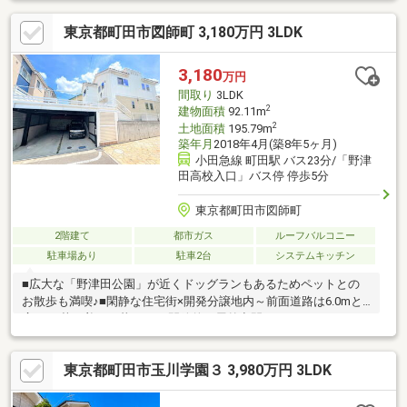
思われたらまずは、お気軽に東宝ハウス町田に相談してみません
東京都町田市図師町 3,180万円 3LDK
か？何も決まっていなくて大丈夫！まずはお客様の夢をお聞かせ
ください！お問合せをお待ちしております☆☆
3,180
万円
間取り
3LDK
2
建物面積
92.11m
2
土地面積
195.79m
築年月
2018年4月(築8年5ヶ月)
小田急線 町田駅 バス23分/「野津
田高校入口」バス停 停歩5分
東京都町田市図師町
2階建て
都市ガス
ルーフバルコニー
駐車場あり
駐車2台
システムキッチン
■広大な「野津田公園」が近くドッグランもあるためペットとの
お散歩も満喫♪■閑静な住宅街×開発分譲地内～前面道路は6.0mと
広く 、落ち着いた暮らし♪■開放的な屋外空間～スカイバルコニー
付き♪日当たり眺望良好～テラス付き♪◆当日OKの見学予約は
【0120-806013】へ【提携住宅ローン】 ●大手都市銀行 ●変動金
東京都町田市玉川学園３ 3,980万円 3LDK
利 年0.684％●保証料０円 疾病保証付き話題のauじぶん銀行 利用
可 たくさんのお客様からのお言葉に感謝してこれからも楽しく
素敵なお家探しをお約束します。いつでもお客様のお問合せをお