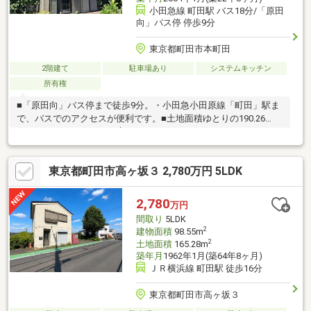
小田急線 町田駅 バス18分/「原田
向」バス停 停歩9分
東京都町田市本町田
2階建て
駐車場あり
システムキッチン
所有権
■「原田向」バス停まで徒歩9分。・小田急小田原線「町田」駅ま
で、バスでのアクセスが便利です。■土地面積ゆとりの190.26
㎡。・ゆったりとしたお庭・テラス・ウッドデッキがあります。
■東南側隣地は生産緑地につき、陽当り・眺望が良好です。■LDK
と和室が隣接し、扉を開放すれば一体利用が可能。■全居室6帖以
東京都町田市高ヶ坂３ 2,780万円 5LDK
上＋納戸。居住空間を広々活用できます。■玄関と洗面所が近
く、帰宅後すぐに手を洗えます。■前面道路は幅員約6mとゆとり
あり。◆周辺環境◆・町田市立本町田ひなた小学校まで徒歩7
2,780
万円
分・本町田ひばり公園まで徒歩1分・町田市民病院まで徒歩9分
間取り
5LDK
2
建物面積
98.55m
2
土地面積
165.28m
築年月
1962年1月(築64年8ヶ月)
ＪＲ横浜線 町田駅 徒歩16分
東京都町田市高ヶ坂３