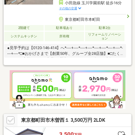
小田急線 玉川学園前駅 徒歩16分
その他の交通
東京都町田市本町田
2階建て
駐車場あり
駐車2台
リフォームリノベーシ
システムキッチン
所有権
ョン
●見学予約は【0120-146-414】へ*----+----*----+----*----+----*----+----*-
---+----*□■おかげさまで【創業50年、グループ全28店舗】■□たく
さんのお客様からのお言葉に感謝してこれからも楽しく素敵なお
家探しをお約束します。お家探しを始めてみようと思われたらま
ずは、お気軽に東宝ハウス町田に相談してみませんか？何も決ま
っていなくて大丈夫！まずはお客様の夢をお聞かせください！
「行って良かったね」と思っていただけるように、スタッフ一同
【夢に人に住まいに本気です！】お客様のお問合せをお待ちして
おります☆
東京都町田市木曽西１ 3,500万円 2LDK
3,500
万円