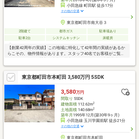
小田急線 町田駅 徒歩17分
その他の交通
東京都町田市南大谷３
2階建て
都市ガス
駐車場あり
駐車2台
システムキッチン
床暖房
【創業42周年の実績】この地域に特化して42年間の実績があるか
らこその、物件情報があります。スタッフ40名でお客様がご覧に
なったことのない情報を多数ご用意しております。※自己資金を
使いたくない※現在、他のローンを組んでいるけど大丈夫かな等
お気軽に下記までご連絡ください。☆フリーダイヤル：0120-23-
東京都町田市本町田 3,580万円 5SDK
7413お住まい探しは朝日土地建物(株)営業3課にお任せください！
インターネット、チラシなどに掲載できない物件も多数ございま
す！
3,580
万円
間取り
5SDK
2
建物面積
112.62m
2
土地面積
140.68m
築年月
1995年12月(築30年9ヶ月)
小田急線 玉川学園前駅 徒歩21分
その他の交通
東京都町田市本町田