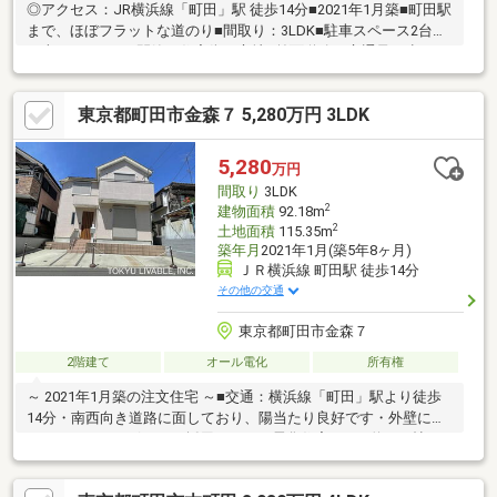
◎アクセス：JR横浜線「町田」駅 徒歩14分■2021年1月築■町田駅
まで、ほぼフラットな道のり■間取り：3LDK■駐車スペース2台分
（車種による）■閑静な住宅街に立地■前面道路は交通量が少な
く、小さなお子様のいるご家庭も安心です
東京都町田市金森７ 5,280万円 3LDK
5,280
万円
間取り
3LDK
2
建物面積
92.18m
2
土地面積
115.35m
築年月
2021年1月(築5年8ヶ月)
ＪＲ横浜線 町田駅 徒歩14分
その他の交通
東京都町田市金森７
2階建て
オール電化
所有権
～ 2021年1月築の注文住宅 ～■交通：横浜線「町田」駅より徒歩
14分・南西向き道路に面しており、陽当たり良好です・外壁には
へーベルパワーボードを採用・オール電化住宅・LDK約16.3帖・
開放的なカウンターキッチン・浴室暖房乾燥機・シューズインク
ローゼットあり・床下収納・カースペース2台分あり（※車種によ