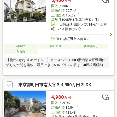
3,480
万円
間取り
5DK
2
建物面積
79.7m
2
土地面積
156.32m
築年月
1995年4月(築31年5ヶ月)
小田急線 町田駅 バス14分/「上横
町」バス停 停歩2分
東京都町田市木曽東３
2階建て
都市ガス
駐車場あり
所有権
【物件のおすすめポイント】カースペース有■1階増築や可動間仕
切りで空間を柔軟に活用できる5DKプランの住まい■屋根裏収納や
各所に収納を備え、生活用品や季節物も整理しやすく、居室を有
効に使える設計■庭は駐車スペースの奥に位置し、外部からの視
線が届きにくいプライバシー性の高い空間【周辺環境のおすすめ
東京都町田市南大谷３ 4,980万円 2LDK
ポイント】■小田急線「町田」駅バス14分「上横町」停徒歩2分、
都心方面への通勤通学にも対応しやすい住環境■忠生第三小学
校：徒歩5分■境川幼稚園：徒歩5分■デイリーヤマザキ 境川店：徒
4,980
万円
歩５分■sanwa木曽店：徒歩10分お気軽にお問い合わせくださ
間取り
2LDK
い！
2
建物面積
89.84m
2
土地面積
121.48m
築年月
2018年4月(築8年5ヶ月)