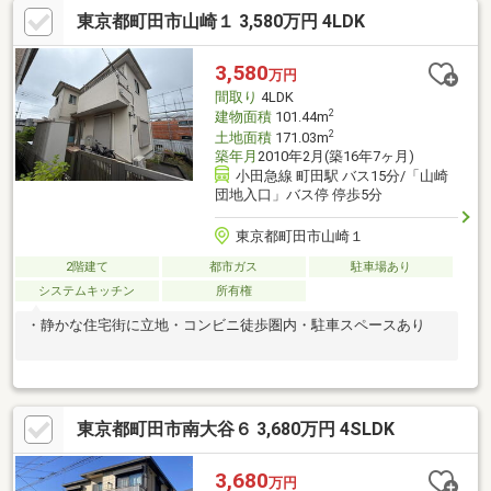
東京都町田市山崎１ 3,580万円 4LDK
3,580
万円
間取り
4LDK
2
建物面積
101.44m
2
土地面積
171.03m
築年月
2010年2月(築16年7ヶ月)
小田急線 町田駅 バス15分/「山崎
団地入口」バス停 停歩5分
東京都町田市山崎１
2階建て
都市ガス
駐車場あり
システムキッチン
所有権
・静かな住宅街に立地・コンビニ徒歩圏内・駐車スペースあり
東京都町田市南大谷６ 3,680万円 4SLDK
3,680
万円