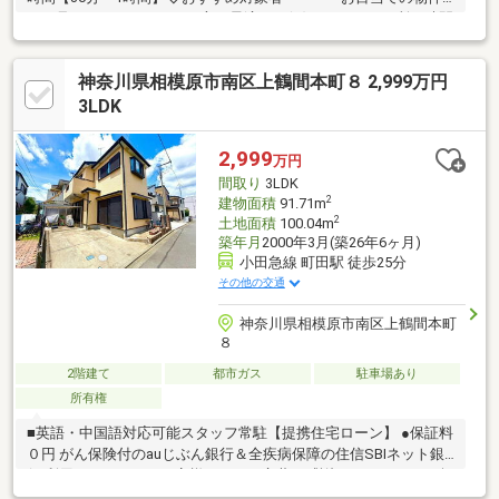
だけ見てみたい！」という方に最適です(^^)/［Bコース］所要時間
【2時間～5時間】◇おすすめ対象者・・・「本命の物件にあわせ
て、同条件の物件も比較しながら見学したい！」という方に最適
神奈川県相模原市南区上鶴間本町８ 2,999万円
です(^^)/［Cコース］所要時間【5時間～8時間】◇おすすめ対象
者・・・「マイホーム探しは今日が初めて！」という方に最適で
3LDK
す(^^)/お住まい探しがはじめての方に「不動産の基本知識」「住
宅ローンの基本知識」の説明会つきコースお住まい探しは営業6課
2,999
万円
にお任せください！
間取り
3LDK
2
建物面積
91.71m
2
土地面積
100.04m
築年月
2000年3月(築26年6ヶ月)
小田急線 町田駅 徒歩25分
その他の交通
神奈川県相模原市南区上鶴間本町
８
2階建て
都市ガス
駐車場あり
所有権
■英語・中国語対応可能スタッフ常駐【提携住宅ローン】 ●保証料
０円 がん保険付のauじぶん銀行＆全疾病保障の住信SBIネット銀
行 利用可たくさんのお客様からのお言葉に感謝してこれからも楽
しく素敵なお家探しをお約束します。お家探しを始めてみようと