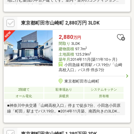
地に佇む築浅の中古戸建てです。室内・室外のコンディション状
況は良好で大変綺麗にお使いです。寝室ダブルクローゼット、シ
ューズクローク、玄関クローゼット、パントリー等、室内収納は
豊富で重宝いたします。ご内覧をご希望の際は、候補日時をお気
東京都町田市山崎町 2,880万円 3LDK
軽にご連絡ください。
2,880
万円
間取り
3LDK
2
建物面積
97.7m
2
土地面積
125.29m
築年月
2014年11月(築11年10ヶ月)
小田急線 町田駅 バス19分/「山崎
高校入口」バス停 停歩7分
東京都町田市山崎町
2階建て
駐車場あり
システムキッチン
オール電化
床暖房
所有権
■神奈川中央交通「山崎高校入口」停まで徒歩7分、小田急小田原
線「町田」駅までバス19分。■2014年11月築、南西向きの3LDK。
■第一種低層住居専用地域の落ち着いた住環境。■LDKは約18帖。
光と風が心地良い、3面採光の住空間です。■水廻りが集約されて
いるため、家事動線がスムーズ。■2階の洋室は振り分けタイプ。
東京都町田市山崎町 1,380万円 3DK
■約4.5帖のロフトは、収納や趣味空間など多目的に活用できま