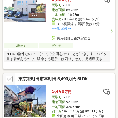
間取り
2LDK
2
建物面積
88.28m
2
土地面積
116.98m
築年月
2000年1月(築26年8ヶ月)
ＪＲ横浜線 古淵駅 徒歩16分
その他の交通
東京都町田市木曽西１
2階建て
所有権
2LDKの物件なので、くつろぐ空間を持つことができます。バイク
置き場があるので、駐輪する場所には困りません。周辺環境も充
実している中古の戸建て物件です。建物面積88.28㎡もありますの
で、ご検討ください。駐輪場があるのでバイクも自転車も安心し
て停めることができます。ガーデニングが趣味な方、庭付物件で
東京都町田市本町田 5,490万円 5LDK
気軽に趣味を楽しみませんか。
5,490
万円
間取り
5LDK
2
建物面積
97.38m
2
土地面積
376.67m
築年月
1995年10月(築30年11ヶ月)
小田急線 町田駅 バス13分/「第三