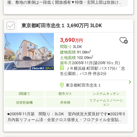
接、敷地の東側は一段低く開放感有▼特徴・玄関上部は吹抜け仕
様・全居室2面以上からの採光を確保・LDは洋室約4.5帖と一体利
用も可・独立キッチンは2WAY仕様、家事動線良好・主寝室に書斎
が隣接、リモートワーク等に活用可・小屋裏収納付・ゆったりと
東京都町田市忠生１ 3,690万円 3LDK
した1坪バス・駐車2台可(車種による)▼周辺環境・スーパー
「SANWA木曽店」徒歩7分(約500m)・町田市立忠生第三小学校 徒
歩7分(約550m)■ ご希望の住まい探しをお手伝いします
3,690
万円
━━━━━・・・物件の詳細・ご相談はお気軽にお問い合わせく
間取り
3LDK
ださい。
2
建物面積
91.08m
2
土地面積
102.09m
築年月
2005年11月(築20年10ヶ月)
ＪＲ横浜線 町田駅 バス17分/「忠
生公園前」バス停 停歩2分
東京都町田市忠生１
2階建て
都市ガス
システムキッチン
リフォームリノベーシ
浴室乾燥機
所有権
ョン
■2005年11月築 間取り：3LDK 室内状況大変良好です■2022年5
月内装リフォーム済・全室クロス張替え・フロアタイル全室貼り
替え・室内クリーニング・システムキッチン新規交換・風呂新規
交換・1F2Fトイレ新規交換・洗面台新規交換