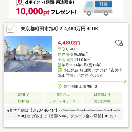
東京都町田市旭町２ 4,480万円 4LDK
4,480
万円
間取り
4LDK
2
建物面積
96.88m
2
土地面積
141.01m
築年月
2014年9月(築12年)
小田急線 町田駅 バス7分/「市民病
院正門前」バス停 停歩5分
東京都町田市旭町２
2階建て
都市ガス
駐車場あり
駐車2台
システムキッチン
浴室乾燥機
●見学予約は【0120-146-414】へ*----+----*----+----*----+----*----+----*-
---+----*□■おかげさまで【創業50年、グループ全27店舗】■□たく
さんのお客様からのお言葉に感謝してこれからも楽しく素敵なお
家探しをお約束します。お家探しを始めてみようと思われたらま