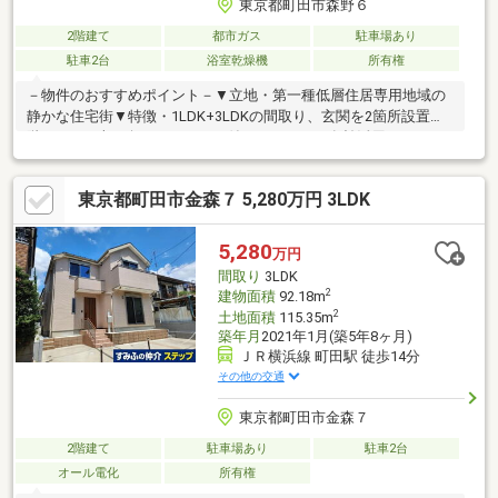
東京都町田市森野６
2階建て
都市ガス
駐車場あり
駐車2台
浴室乾燥機
所有権
－物件のおすすめポイント－▼立地・第一種低層住居専用地域の
静かな住宅街▼特徴・1LDK+3LDKの間取り、玄関を2箇所設置・2
階LDKには南西向きバルコニー付・スペースを有効活用しやすい
壁付キッチン・各洋室に2面採光・クローゼットを確保・和室約
7.5帖には押入・仏壇を設置・雨の日の洗濯もはかどる浴室乾燥機
東京都町田市金森７ 5,280万円 3LDK
付・駐車スペース2台分有(車種による)▼周辺環境・オーケー町田
森野店 徒歩9分(約690m)・スギ薬局町田森野店 徒歩6分(約460m)■
ご希望の住まい探しをお手伝いします ━━━━━・・・物件の詳
5,280
万円
細・ご相談はお気軽にお問い合わせください。
間取り
3LDK
2
建物面積
92.18m
2
土地面積
115.35m
築年月
2021年1月(築5年8ヶ月)
ＪＲ横浜線 町田駅 徒歩14分
その他の交通
東京都町田市金森７
2階建て
駐車場あり
駐車2台
オール電化
所有権