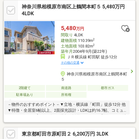
ずは、お気軽に東宝ハウス町田に相談してみませんか？何も決ま
神奈川県相模原市南区上鶴間本町５ 5,480万円
っていなくて大丈夫！まずはお客様の夢をお聞かせください！
「行って良かったね」と思っていただけるように、スタッフ一同
4LDK
【夢に人に住まいに本気です！】お客様のお問合せをお待ちして
おります☆
5,480
万円
間取り
4LDK
2
建物面積
110.39m
2
土地面積
103.82m
築年月
2004年9月(築22年)
ＪＲ横浜線 町田駅 徒歩12分
その他の交通
神奈川県相模原市南区上鶴間本町
５
2階建て
南道路
都市ガス
駐車場あり
所有権
－物件のおすすめポイント－▼立地・横浜線「町田」徒歩12分 他
▼特徴・全居室6帖以上、2面採光設計・LDKは約16.7帖、コミュ
ニケーションを育むリビング階段を採用・キッチン背面に2WAY洗
面室有、家事動線良好・独立配置の和室は客間としても活用可・
WIC等、各洋室・和室・各階廊下に収納を設置・主寝室含む2室を
東京都町田市原町田２ 6,200万円 3LDK
跨ぐ南東向きバルコニー付・駐車場有(車種による)▼周辺環境・