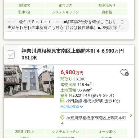
2階建て
都市ガス
駐車場あり
駐車2台
システムキッチン
所有権
～～ 物件のＰｏｉｎｔ ～～■駐車場2台分を確保しており、ご
夫婦それぞれの車所有にも対応（1台は軽自動車）■JR横浜線「古
淵」駅徒歩8分！■空室につき即入居可能です！■3面採光の2階リ
ビング、LDK約16.3帖あります！■1階洋室・サービスルームは6.6
帖のゆとりの広さご興味ございましたら下記「資料請求・お問い
神奈川県相模原市南区上鶴間本町４ 6,980万円
合わせ」欄に必要事項記入の上、お問い合わせください。担当者
より、ご希望に合わせて資料送付や、ご内覧等手配等させていた
3SLDK
だきます。その他お住まいに関するご相談も承りますので、お気
兼ねなくご相談ください。
6,980
万円
間取り
3SLDK
2
建物面積
118.4m
2
土地面積
86.98m
築年月
2023年4月(築3年5ヶ月)
小田急線 相模大野駅 徒歩10分
その他の交通
神奈川県相模原市南区上鶴間本町
４
3階建て以上
システムキッチン
オール電化