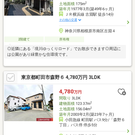
2
土地面積
175m
築年月
1977年3月(築49年6ヶ月)
ＪＲ横浜線 古淵駅 徒歩14分
その他の交通
神奈川県相模原市南区古淵４
2階建て
所有権
◎近隣にある「境川ゆっくりロード」でお散歩できます◎周辺に
は公園があり緑豊かな住環境です。
東京都町田市森野６ 4,780万円 3LDK
4,780
万円
間取り
3LDK
2
建物面積
123.37m
2
土地面積
156.04m
築年月
2003年2月(築23年7ヶ月)
小田急線 町田駅 バス9分/「森野６
丁目」バス停 停歩5分