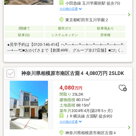
小田急線 玉川学園前駅 徒歩7分
その他の交通
東京都町田市玉川学園２
2階建て
都市ガス
駐車場あり
駐車2台
システムキッチン
所有権
●見学予約は【0120-146-414】へ*----+----*----+----*----+----*----+----*-
---+----*□■おかげさまで【創業49年、グループ全27店舗】■□たく
さんのお客様からのお言葉に感謝してこれからも楽しく素敵なお
家探しをお約束します。お家探しを始めてみようと思われたらま
ずは、お気軽に東宝ハウス町田に相談してみませんか？何も決ま
神奈川県相模原市南区古淵４ 4,080万円 2SLDK
っていなくて大丈夫！まずはお客様の夢をお聞かせください！
「行って良かったね」と思っていただけるように、スタッフ一同
【夢に人に住まいに本気です！】お客様のお問合せをお待ちして
4,080
万円
おります☆
間取り
2SLDK
2
建物面積
80.31m
2
土地面積
88.15m
築年月
2024年4月(築2年5ヶ月)
ＪＲ横浜線 古淵駅 徒歩8分
その他の交通
神奈川県相模原市南区古淵４