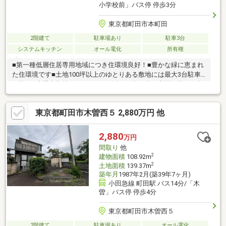
小学校前」バス停 停歩3分
東京都町田市本町田
2階建て
駐車場あり
駐車3台
システムキッチン
オール電化
所有権
■第一種低層住居専用地域につき住環境良好！■豊かな緑に恵まれ
た住環境です■土地100坪以上のゆとりある敷地には最大3台駐車
可能！■小屋裏収納、ウッドデッキ有り■多目的に利用可能な10坪
以上の庭があります■太陽光パネル搭載・オール電化住宅■2階
17.7帖LDKと隣接したウッドデッキあります※路地状面積：約42.8
東京都町田市木曽西５ 2,880万円 他
㎡（土地面積に含まれています）※増築未登記部分：約43.54㎡
（建物面積に含まれません）
2,880
万円
間取り
他
2
建物面積
108.92m
2
土地面積
139.37m
築年月
1987年2月(築39年7ヶ月)
小田急線 町田駅 バス14分/「木
曽」バス停 停歩4分
東京都町田市木曽西５
2階建て
駐車場あり
オール電化