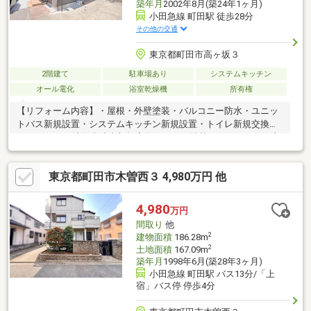
築年月
2002年8月(築24年1ヶ月)
小田急線 町田駅 徒歩28分
その他の交通
東京都町田市高ヶ坂３
2階建て
駐車場あり
システムキッチン
オール電化
浴室乾燥機
所有権
【リフォーム内容】・屋根・外壁塗装・バルコニー防水・ユニッ
トバス新規設置・システムキッチン新規設置・トイレ新規交換
（1F、2F）・洗面化粧台新規交換・クロス貼替・フロアタイル上
貼り・クッションフロア貼替・建具交換・スイッチコンセント交
換・ハウスクリーニング等
東京都町田市木曽西３ 4,980万円 他
4,980
万円
間取り
他
2
建物面積
186.28m
2
土地面積
167.09m
築年月
1998年6月(築28年3ヶ月)
小田急線 町田駅 バス13分/「上
宿」バス停 停歩4分