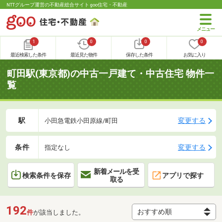
NTTグループ運営の不動産総合サイト goo住宅・不動産
1
0
0
0
最近検索した条件
最近見た物件
保存した条件
お気に入り
町田駅(東京都)の中古一戸建て・中古住宅 物件一
覧
駅
変更する
小田急電鉄小田原線/町田
条件
変更する
指定なし
新着メールを受
検索条件を保存
アプリで探す
取る
192
件
が該当しました。