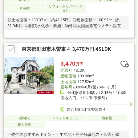
リフォームリノベーシ
所有権
ョン
◎土地面積：139.37㎡（約42.15坪）◎建物面積：108.92㎡（約
32.94坪）◎旧積水化学工業施工物件◎太陽光発電システム設置済
◎オール電化住宅◎前面道路約5.0ｍに接道◇2004年5月増改築
済・1階・2階キッチン交換・勝手口設置（1階）、ユニットバス
交換、洗面化粧台交換、トイレ交換、外階段設置※1階・2階は分
東京都町田市木曽東４ 3,470万円 4SLDK
離しており、2階へは外階段から入ります。また、2階は2026年7
月9日現在、空室です。
3,470
万円
間取り
4SLDK
2
建物面積
100.66m
2
土地面積
127.52m
築年月
2000年8月(築26年1ヶ月)
小田急線 町田駅 バス13分/「山崎
団地入口」バス停 停歩5分
東京都町田市木曽東４
2階建て
システムキッチン
所有権
即入居可
－物件のおすすめポイント－▼立地・開発分譲地内・公園が隣