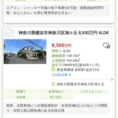
エアコン、シャッター完備の地下車庫6台可能・複数路線利用可
能・みなとみらいを望む眺望良好な住まい
神奈川県横浜市神奈川区旭ケ丘 8,500万円 4LDK
8,500
万円
間取り
4LDK
2
建物面積
138.13m
2
土地面積
164.36m
築年月
1984年8月(築42年1ヶ月)
東急東横線 反町駅 徒歩12分
その他の交通
神奈川県横浜市神奈川区旭ケ丘
2階建て
駐車場あり
システムキッチン
所有権
即入居可
南西、北西角地につき開放感良好・全居室6帖以上のゆとりの間取
り・玄関上部は開放感のある吹抜仕様