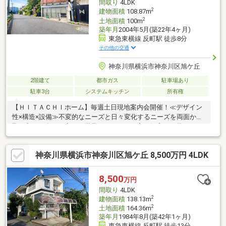
間取り
4LDK
2
建物面積
108.87m
2
土地面積
100m
築年月
2004年5月(築22年4ヶ月)
東急東横線 反町駅 徒歩8分
その他の交通
神奈川県横浜市神奈川区旭ケ丘
2階建て
都市ガス
駐車場あり
駐車3台
システムキッチン
所有権
【ＨＩＴＡＣＨＩホーム】毎週土日現地案内会開催！≪デザイン
性×構造×設備≫不変的なニーズと日々変化するニーズを両面から
取り入れ、多くの方にご満足いただける住宅を提案！～暮らしの
かたちに寄り添う、眺望の家～■子育てにも、ゆったりとした夫
婦暮らしにもフィットする間取り■明るい陽射しと、みなとみら
神奈川県横浜市神奈川区旭ケ丘 8,500万円 4LDK
いを望む眺望■地下車庫6台分、エアコン・換気扉・シャッター完
備■教育・医療・公園が整う、安心の住環境■4駅4路線利用可能。
通勤・通学にも便利な立地
8,500
万円
間取り
4LDK
2
建物面積
138.13m
2
土地面積
164.36m
築年月
1984年8月(築42年1ヶ月)
東急東横線 反町駅 徒歩13分