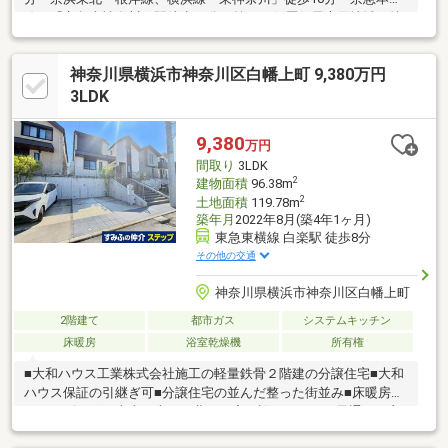
線 「京急東神奈川」駅徒歩12分・第一種低層住居専用地域▼特
徴・プライバシーに配慮された2階リビング・LDは最大高さ約
3.6mの勾配天井仕様・会話が弾む対面式キッチン・納戸は窓・収
神奈川県横浜市神奈川区白幡上町 9,380万円
納付で多用途に利用可・全居室に収納有・カーポート有(車種によ
る)▼設備・浴室乾燥機・SIC▼周辺環境・まいばすけっと東白楽
3LDK
駅西店 徒歩6分(約470m)・横浜市立二谷小学校 徒歩3分(約220m)
9,380
万円
間取り
3LDK
2
建物面積
96.38m
2
土地面積
119.78m
築年月
2022年8月(築4年1ヶ月)
東急東横線 白楽駅 徒歩8分
その他の交通
神奈川県横浜市神奈川区白幡上町
2階建て
都市ガス
システムキッチン
床暖房
浴室乾燥機
所有権
■大和ハウス工業株式会社施工の軽量鉄骨２階建の分譲住宅■大和
ハウス保証の引継ぎ可■分譲住宅の並んだ整った街並み■床暖房の
あるリビングは南東・南西・北西に窓が設けられた 風通しの良
い、明るい空間■キッチンとリビングが一直線になった 家事動