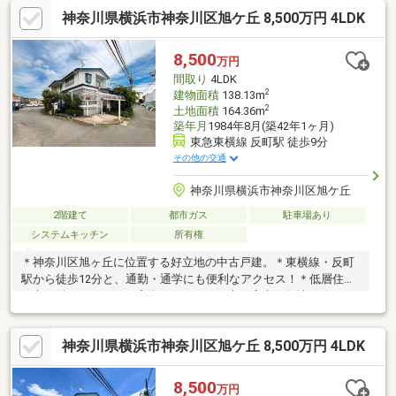
線を意識した間取り■便利なパントリー×2、大型のWIC、 各お部
神奈川県横浜市神奈川区旭ケ丘 8,500万円 4LDK
屋のクローゼット等、適材適所かつ豊富な収納■玄関には高い収
納力のある土間収納■浴室には日々の疲れを癒すミストサウナ■家
庭用燃料電池の「エネファーム」設置■バス停「白幡西町入口」
8,500
万円
（徒歩4分）より東白楽駅（バス乗車時間3分）も利用可能
間取り
4LDK
2
建物面積
138.13m
2
土地面積
164.36m
築年月
1984年8月(築42年1ヶ月)
東急東横線 反町駅 徒歩9分
その他の交通
神奈川県横浜市神奈川区旭ケ丘
2階建て
都市ガス
駐車場あり
システムキッチン
所有権
＊神奈川区旭ヶ丘に位置する好立地の中古戸建。＊東横線・反町
駅から徒歩12分と、通勤・通学にも便利なアクセス！＊低層住居
が立ち並ぶ穏やかな住宅街に、164.36平米の広大な敷地を確保。
＊延床面積138.13平米の4LDKは、1階にLDK・和室・浴室を配
置、2階には洋室3室を設けた使い勝手抜群の間取！＊ご家族それ
神奈川県横浜市神奈川区旭ケ丘 8,500万円 4LDK
ぞれのプライベート空間も十分確保！＊駐車スペース付き！マイ
カーをお持ちのご家族にも安心の環境。＊横浜で落ち着いた住環
境をお探しのご家族に、ぜひ一度ご覧ください！●CENTURY21ア
8,500
万円