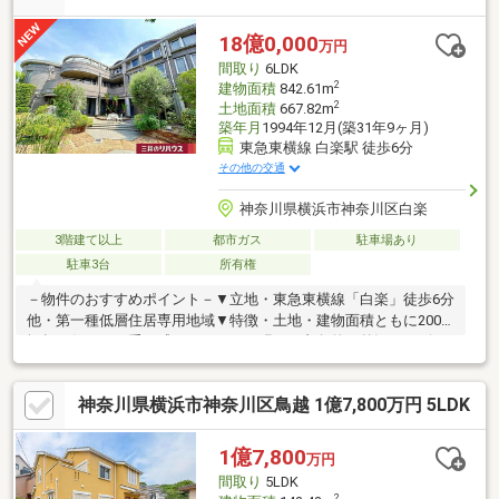
良好、室内クリーニング済みで即入居可能な住まいです。ご見学
のご希望、資料請求、ご質問などなど、お気軽にまずはお問い合
18億0,000
万円
わせください♪スーモ未掲載物件などもご用意がございます。
間取り
6LDK
2
建物面積
842.61m
2
土地面積
667.82m
築年月
1994年12月(築31年9ヶ月)
東急東横線 白楽駅 徒歩6分
その他の交通
神奈川県横浜市神奈川区白楽
3階建て以上
都市ガス
駐車場あり
駐車3台
所有権
－物件のおすすめポイント－▼立地・東急東横線「白楽」徒歩6分
他・第一種低層住居専用地域▼特徴・土地・建物面積ともに200
坪超の住まい・重厚感のあるタイル張りが印象的な外観・リビン
グはシャンデリアが映える円形天井・吹抜け仕様で開放感あるら
せん階段・ハイブランド家具あり・中庭・石貼りテラスを設置・
神奈川県横浜市神奈川区鳥越 1億7,800万円 5LDK
バルコニー前面には棟がなく、日照・通風良好・建物の一部を撮
影用貸しスタジオとしても活用可・駐車3台可(車種による)※間取
り／2K・2LDK・3LDK・2LDK■ ご希望の住まい探しをお手伝いし
1億7,800
万円
ます ━━━━━・・・物件の詳細・ご相談はお気軽にお問い合わ
間取り
5LDK
せください。
2