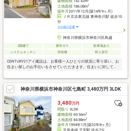
建物面積
142.42m
2
土地面積
186.08m
築年月
2011年12月(築14年9ヶ月)
ＪＲ京浜東北線 東神奈川駅 徒歩10
分
その他の交通
神奈川県横浜市神奈川区鳥越
2階建て
都市ガス
駐車場あり
システムキッチン
所有権
即入居可
CENTURY21アイ建設は、お客様一人ひとりの状況に寄り添い、お
住まい探しのお手伝いをさせていただきます。住まいに対して求
める条件は千差万別。知りたい情報や不安な気持ちも人それぞ
れ。だからこそマニュアルではなく、お客様にあわせたオーダー
メイドのサポートを。物件探しからその先の新生活も、良き伴走
神奈川県横浜市神奈川区七島町 3,480万円 3LDK
者として並走させていただきます。多少難しそうなご条件でも、
まずはご相談ください。グループ創業40年の経験とノウハウ・情
報量で、きっとお客様のご期待にお応えします。いちばん話しや
3,480
万円
すいいちばん分かりやすいいちばんワクワクする不動産ネットワ
間取り
3LDK
ークへCENTURY21アイ建設
2
建物面積
69.56m
2
土地面積
84.88m
築年月
1994年1月(築32年8ヶ月)
京急本線 子安駅 徒歩7分