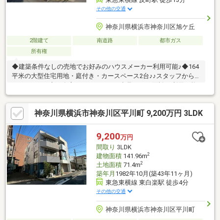
その他の交通
神奈川県横浜市神奈川区旭ケ丘
2階建て
南道路
都市ガス
所有権
◆建築条件なしの売地でお好みのハウスメーカー利用可能♪◆164
平米の大型住宅用地・庭付き・カースペース2台♪♪スタッフから
のコメント♪ ◇ご自宅にいたままWEB内見、WEB面談が利用可能
です。お気軽にお問い合わせください。◇「横浜・川崎」の最新
物件はもちろん、「住宅ローンにも強い会社」です。◇「桜木町
神奈川県横浜市神奈川区平川町 9,200万円 3LDK
駅１分」に店舗がございますので、お気軽にご来店下さい。◇お
車でご来社の際は、無料駐車券サービスがご利用できます。◇現
地見学をご希望のお客様は、ご指定の場所へのお迎えも対応しま
9,200
万円
す。
間取り
3LDK
2
建物面積
141.96m
2
土地面積
71.4m
築年月
1982年10月(築43年11ヶ月)
東急東横線 東白楽駅 徒歩4分
その他の交通
神奈川県横浜市神奈川区平川町