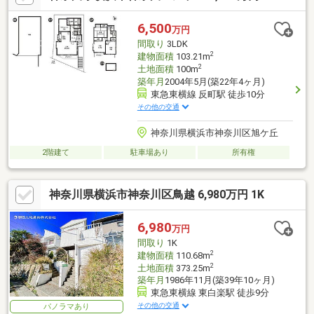
6,500
万円
間取り
3LDK
2
建物面積
103.21m
2
土地面積
100m
築年月
2004年5月(築22年4ヶ月)
東急東横線 反町駅 徒歩10分
その他の交通
神奈川県横浜市神奈川区旭ケ丘
2階建て
駐車場あり
所有権
神奈川県横浜市神奈川区鳥越 6,980万円 1K
6,980
万円
間取り
1K
2
建物面積
110.68m
2
土地面積
373.25m
築年月
1986年11月(築39年10ヶ月)
東急東横線 東白楽駅 徒歩9分
その他の交通
パノラマあり