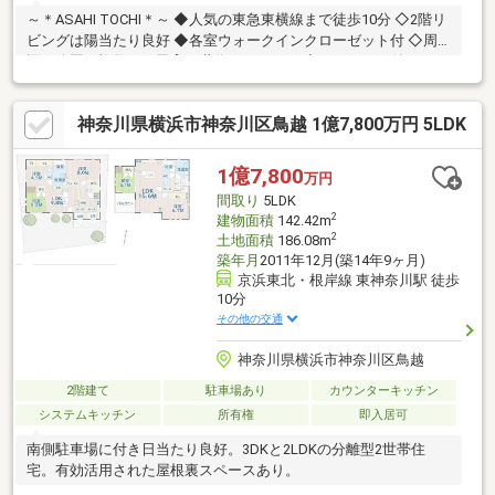
～＊ASAHI TOCHI＊～ ◆人気の東急東横線まで徒歩10分 ◇2階リ
ビングは陽当たり良好 ◆各室ウォークインクローゼット付 ◇周
辺に公園が複数あり子育て世代におすすめ ◆カーポート付き
神奈川県横浜市神奈川区鳥越 1億7,800万円 5LDK
1億7,800
万円
間取り
5LDK
2
建物面積
142.42m
2
土地面積
186.08m
築年月
2011年12月(築14年9ヶ月)
京浜東北・根岸線 東神奈川駅 徒歩
10分
その他の交通
神奈川県横浜市神奈川区鳥越
2階建て
駐車場あり
カウンターキッチン
システムキッチン
所有権
即入居可
南側駐車場に付き日当たり良好。3DKと2LDKの分離型2世帯住
宅。有効活用された屋根裏スペースあり。