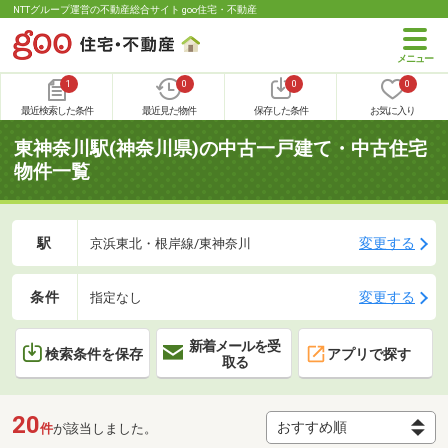
NTTグループ運営の不動産総合サイト goo住宅・不動産
1
0
0
0
最近検索した条件
最近見た物件
保存した条件
お気に入り
東神奈川駅(神奈川県)の中古一戸建て・中古住宅
物件一覧
駅
変更する
京浜東北・根岸線/東神奈川
条件
変更する
指定なし
新着メールを受
検索条件を保存
アプリで探す
取る
20
件
が該当しました。