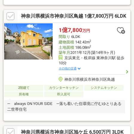
神奈川県横浜市神奈川区鳥越 1億7,800万円 6LDK
1億7,800
万円
間取り
6LDK
2
建物面積
142.42m
2
土地面積
186.08m
築年月
2011年12月(築14年9ヶ月)
京浜東北・根岸線 東神奈川駅 徒歩
10分
その他の交通
神奈川県横浜市神奈川区鳥越
2階建て
カウンターキッチン
システムキッチン
所有権
即入居可
― always ON YOUR SIDE ―落ち着いた住環境に佇むゆとりある
二世帯住宅
神奈川県横浜市神奈川区旭ケ丘 6,500万円 3LDK