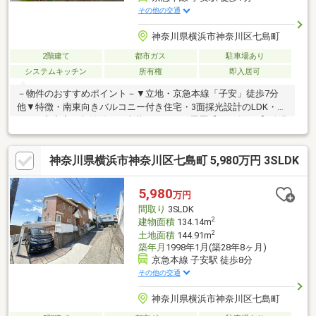
その他の交通
神奈川県横浜市神奈川区七島町
2階建て
都市ガス
駐車場あり
システムキッチン
所有権
即入居可
－物件のおすすめポイント－▼立地・京急本線「子安」徒歩7分
他▼特徴・南東向きバルコニー付き住宅・3面採光設計のLDK・
LDK・主寝室に収納付き▼内装リフォーム履歴【2025年9月】給湯
器交換【2025年7月】 ＜交換＞温水洗浄トイレ ＜張替＞トイ
レクロス、床【2025年3月】洗面台タッチレス水栓設置【2012年
神奈川県横浜市神奈川区七島町 5,980万円 3SLDK
12月】リビング・洗面室壁紙張替【2012年11月】キッチン交換 等
▼周辺環境・まいばすけっと大口通商店街店 徒歩6分(約460m)■
ご希望の住まい探しをお手伝いします ━━━━━・・・物件の詳
5,980
万円
細・ご相談はお気軽にお問い合わせください。
間取り
3SLDK
2
建物面積
134.14m
2
土地面積
144.91m
築年月
1998年1月(築28年8ヶ月)
京急本線 子安駅 徒歩8分
その他の交通
神奈川県横浜市神奈川区七島町