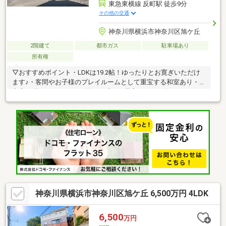
東急東横線 反町駅 徒歩9分
その他の交通
神奈川県横浜市神奈川区旭ケ丘
2階建て
都市ガス
駐車場あり
所有権
▽おすすめポイント・LDKは19.2帖！ゆったりとお寛ぎいただけ
ます♪・客間やお子様のプレイルームとして重宝する和室あり・主
寝室12帖！バルコニーに面した明るい居室です！・嬉しいウォー
クインクローゼット付！・玄関ホール上部は吹き抜けの開放
感！・カースペース1台分(※車種による)▽アクセス～複数沿線利
用可能～東横線「反町」駅 徒歩9分ブルーライン「三ツ沢下町」
駅 徒歩11分京浜東北線「東神奈川」駅 徒歩15分！「スーモを見
て」とお問い合わせいただくと、スムーズにご案内できます！資
料請求・物件のお問い合わせは、0120-880-258(通話無料)までお
気軽にどうぞ。
神奈川県横浜市神奈川区旭ケ丘 6,500万円 4LDK
6,500
万円