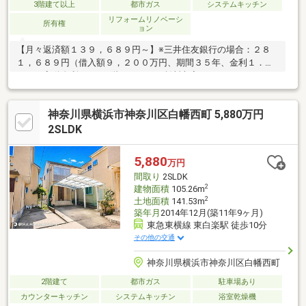
3階建て以上
都市ガス
システムキッチン
リフォームリノベーシ
所有権
ョン
【月々返済額１３９，６８９円～】※三井住友銀行の場合：２８
１，６８９円（借入額９，２００万円、期間３５年、金利１．
５％（変動金利））※１階テナントの賃料収入１４２，０００円
を考慮した場合の金額です。※適用金利はお客様の内容により異
なります。
神奈川県横浜市神奈川区白幡西町 5,880万円
2SLDK
5,880
万円
間取り
2SLDK
2
建物面積
105.26m
2
土地面積
141.53m
築年月
2014年12月(築11年9ヶ月)
東急東横線 東白楽駅 徒歩10分
その他の交通
神奈川県横浜市神奈川区白幡西町
2階建て
都市ガス
駐車場あり
カウンターキッチン
システムキッチン
浴室乾燥機