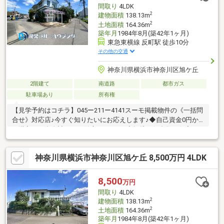
イ建設は、お客様一人ひとりの状況に寄り添い、お住まい探しの
間取り
4LDK
お手伝いをさせていただきます●～お気軽にお問い合わせくださ
2
建物面積
138.13m
い～
2
土地面積
164.36m
築年月
1984年8月(築42年1ヶ月)
東急東横線 反町駅 徒歩10分
その他の交通
神奈川県横浜市神奈川区旭ケ丘
2階建て
南道路
都市ガス
駐車場あり
所有権
【見学予約はコチラ】045ー211ー4141スーモ掲載物件の《一括問
合せ》対応店♪今すぐ知りたいにお応えします♪◆自己資金0円か
ら購入可！資金計画から徹底サポート♪◆提携銀行多数！住宅ロ
ーンのご相談もおまかせください♪◆ファイナンシャルプランナ
ー相談無料！支払計画もサポート♪◆車でご納得いくまで物件見
神奈川県横浜市神奈川区旭ケ丘 8,500万円 4LDK
学！とことん比較検討♪◆ご自宅まで送迎！移動の心配は不要♪◆
チャイルドシート完備！小さなお子様とご一緒でも安心♪◆平日
やお仕事帰りの見学も歓迎♪◆年中無休！即日対応♪◆ご来店は
8,500
万円
【みなとみらい線「日本大通」駅 1分！】アクセス便利♪【ご見
間取り
4LDK
学は「見学」ボタンをクリック】
2
建物面積
138.13m
2
土地面積
164.36m
築年月
1984年8月(築42年1ヶ月)