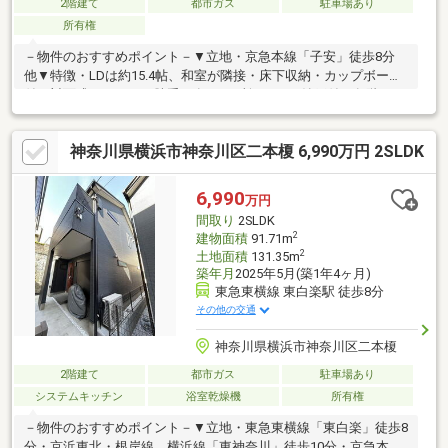
2階建て
都市ガス
駐車場あり
所有権
－物件のおすすめポイント－▼立地・京急本線「子安」徒歩8分
他▼特徴・LDは約15.4帖、和室が隣接・床下収納・カップボード
付の対面式キッチン、勝手口有・2ヶ所のWICや納戸付・各階にト
イレを設置・南向きバルコニー付・駐車1台可能(車種による)※別
途私道約19平米有(共有持分1／11)※本物件は建築基準法に定める
神奈川県横浜市神奈川区二本榎 6,990万円 2SLDK
道路に接道していないため、原則として建物の建築・増築・改築
は不可。建築基準法43条2項1号の認定を受けた場合には、建築・
増築・改築が可能。■ ご希望の住まい探しをお手伝いします
6,990
万円
━━━━━・・・物件の詳細・ご相談はお気軽にお問い合わせく
間取り
2SLDK
ださい。
2
建物面積
91.71m
2
土地面積
131.35m
築年月
2025年5月(築1年4ヶ月)
東急東横線 東白楽駅 徒歩8分
その他の交通
神奈川県横浜市神奈川区二本榎
2階建て
都市ガス
駐車場あり
システムキッチン
浴室乾燥機
所有権
－物件のおすすめポイント－▼立地・東急東横線「東白楽」徒歩8
分・京浜東北・根岸線、横浜線「東神奈川」徒歩10分・京急本