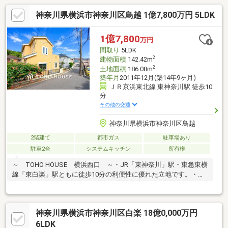
神奈川県横浜市神奈川区鳥越 1億7,800万円 5LDK
1億7,800
万円
間取り
5LDK
2
建物面積
142.42m
2
土地面積
186.08m
築年月
2011年12月(築14年9ヶ月)
ＪＲ京浜東北線 東神奈川駅 徒歩10
分
その他の交通
神奈川県横浜市神奈川区鳥越
2階建て
都市ガス
駐車場あり
駐車2台
システムキッチン
所有権
～ TOHO HOUSE 横浜西口 ～・JR「東神奈川」駅・東急東横
線「東白楽」駅ともに徒歩10分の利便性に優れた立地です。・
3LDK＋2LDKの完全分離も可能な二世帯住宅で、ご家族のライフ
スタイルに柔軟に対応できます。・土地面積約186㎡（約56
坪）、建物面積約142㎡のゆとりある住空間を確保していま
神奈川県横浜市神奈川区白楽 18億0,000万円
す。・三井ホーム施工、全館空調を採用し、一年を通して快適な
室内環境でお過ごしいただけます。・南側駐車場につき陽当たり
6LDK