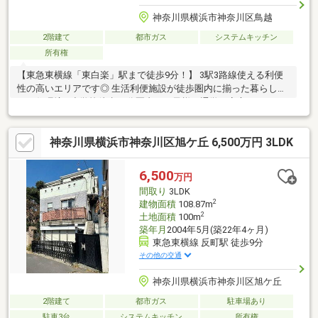
神奈川県横浜市神奈川区鳥越
2階建て
都市ガス
システムキッチン
所有権
【東急東横線「東白楽」駅まで徒歩9分！】 3駅3路線使える利便
性の高いエリアです◎ 生活利便施設が徒歩圏内に揃った暮らしや
すい住環境♪ 小学校徒歩10分圏内、お子様の通学も安心です！
神奈川県横浜市神奈川区旭ケ丘 6,500万円 3LDK
6,500
万円
間取り
3LDK
2
建物面積
108.87m
2
土地面積
100m
築年月
2004年5月(築22年4ヶ月)
東急東横線 反町駅 徒歩9分
その他の交通
神奈川県横浜市神奈川区旭ケ丘
2階建て
都市ガス
駐車場あり
駐車3台
システムキッチン
所有権