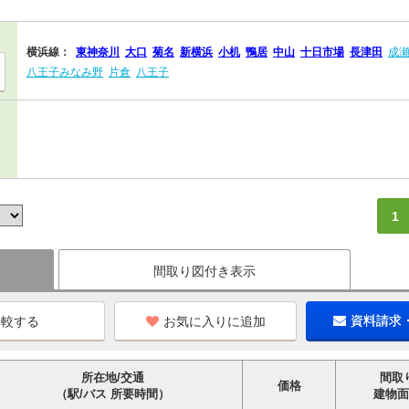
横浜線：
東神奈川
大口
菊名
新横浜
小机
鴨居
中山
十日市場
長津田
成
八王子みなみ野
片倉
八王子
1
間取り図付き表示
お気に入りに追加
資料請求
所在地/交通
間取
価格
（駅/バス 所要時間）
建物面