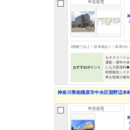
中古住宅
3階建て以上
駐車場あり
駐車3台
セキスイハイム
通勤・通学や休
おすすめポイント
にも大変便利◆
時間換気システ
車を雨風や紫外
神奈川県相模原市中央区淵野辺本町５ 
中古住宅