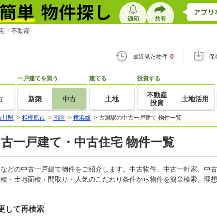
住宅・不動産
0
最近見た物件
保
一戸建てを買う
建てる
投資する
不動産
古
新築
中古
土地
土地活用
投資
奈川県
>
相模原市
>
南区
>
横浜線
>
古淵駅の中古一戸建て 物件一覧
中古一戸建て・中古住宅 物件一覧
軒家などの中古一戸建て物件をご紹介します。中古物件、中古一軒家、中
面積・土地面積・間取り・人気のこだわり条件から物件を簡単検索。理想
更して再検索