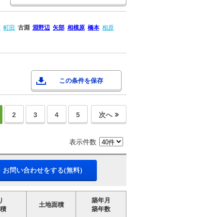
瀬
町田
古淵
淵野辺
矢部
相模原
橋本
相原
この条件を保存
2
3
4
5
次へ
表示件数
・お問い合わせをする(無料)
り
築年月
土地面積
積
築年数