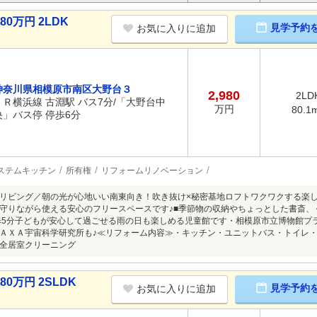
0万円 2LDK
見学予約
お気に入りに追加
神奈川県相模原市南区大野台３
2,980
2LD
ＪＲ横浜線 古淵駅 バス7分/「大野台中
万円
80.1
央」バス停 停歩6分
ステムキッチン
所有権
リフォームリノベーション
リビング／朝の光が心地いい南東向き！吹き抜け×秘密基地ロフトワクワクする楽し
守りながら使える安心のフリースペースです♪■季節物の収納やちょっとした書斎、
歩5分子どもが安心して過ごせる雨の日も楽しめる児童館です・相模原市立博物館プ
ＡＸＡ宇宙科学研究所も♪≪リフォーム内容≫・キッチン・ユニットバス・トイレ
全居室クリーニング
0万円 2SLDK
見学予約
お気に入りに追加