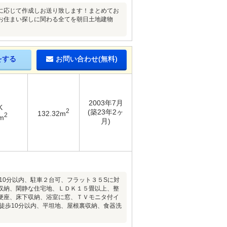
に応じて作成しお送り致します！まとめてお
お住まい探しに関わる全てを朝日土地建物
をする
お問い合わせ(無料)
2003年7月
K
2
(築23年2ヶ
132.32m
2
m
月)
10分以内、駐車２台可、フラット３５Sに対
収納、閑静な住宅地、ＬＤＫ１５畳以上、整
便座、床下収納、浴室に窓、ＴＶモニタ付イ
徒歩10分以内、平坦地、屋根裏収納、食器洗