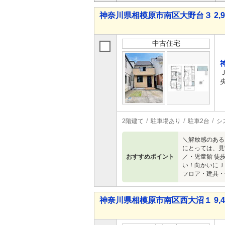
神奈川県相模原市南区大野台３ 2,98
中古住宅
2階建て
駐車場あり
駐車2台
シ
＼解放感のある
にとっては、見
おすすめポイント
／・児童館 徒
い！向かいにＪ
フロア・建具・
神奈川県相模原市南区西大沼１ 9,48