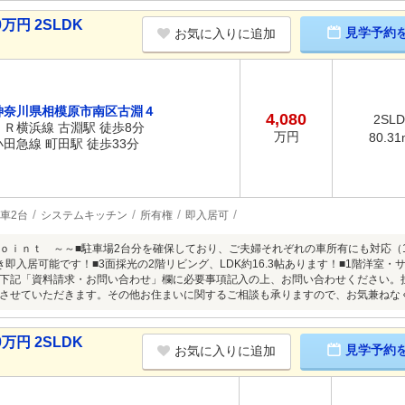
万円 2SLDK
見学予約
お気に入りに追加
神奈川県相模原市南区古淵４
4,080
2SL
ＪＲ横浜線 古淵駅 徒歩8分
万円
80.31
小田急線 町田駅 徒歩33分
車2台
システムキッチン
所有権
即入居可
ｏｉｎｔ ～～■駐車場2台分を確保しており、ご夫婦それぞれの車所有にも対応（1
き即入居可能です！■3面採光の2階リビング、LDK約16.3帖あります！■1階洋室・
下記「資料請求・お問い合わせ」欄に必要事項記入の上、お問い合わせください。
させていただきます。その他お住まいに関するご相談も承りますので、お気兼ねな
万円 2SLDK
見学予約
お気に入りに追加