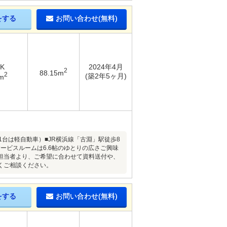
をする
お問い合わせ(無料)
DK
2024年4月
2
88.15m
2
(築2年5ヶ月)
m
台は軽自動車）■JR横浜線「古淵」駅徒歩8
サービスルームは6.6帖のゆとりの広さご興味
担当者より、ご希望に合わせて資料送付や、
くご相談ください。
をする
お問い合わせ(無料)