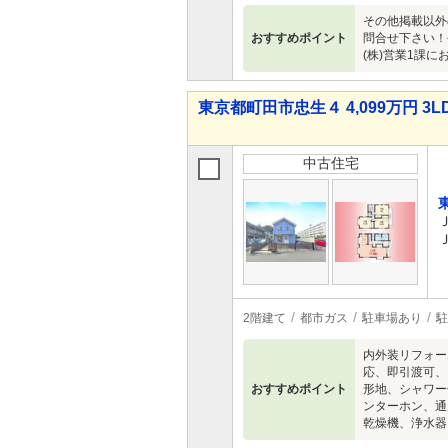
その他掲載以外
おすすめポイント
問合せ下さい！
(株)営業1課
東京都町田市忠生４ 4,099万円 3L
中古住宅
2階建て
都市ガス
駐車場あり
駐
内外装リフォー
応、即引渡可、
おすすめポイント
形地、シャワー
ンターホン、通
乾燥機、浄水器