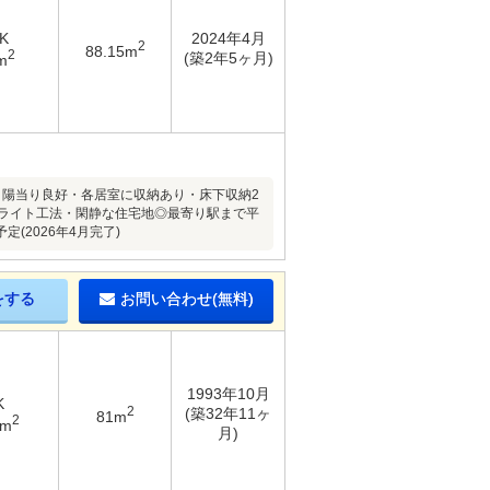
K
2024年4月
2
88.15m
2
(築2年5ヶ月)
m
グ、陽当り良好・各居室に収納あり・床下収納2
イライト工法・閑静な住宅地◎最寄り駅まで平
2026年4月完了)
をする
お問い合わせ(無料)
1993年10月
K
2
(築32年11ヶ
81m
2
8m
月)