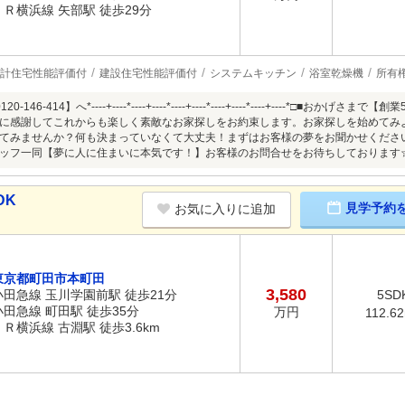
ＪＲ横浜線 矢部駅 徒歩29分
計住宅性能評価付
建設住宅性能評価付
システムキッチン
浴室乾燥機
所有
-146-414】へ*----+----*----+----*----+----*----+----*----+----*
に感謝してこれからも楽しく素敵なお家探しをお約束します。お家探しを始めてみ
てみませんか？何も決まっていなくて大丈夫！まずはお客様の夢をお聞かせくださ
ッフ一同【夢に人に住まいに本気です！】お客様のお問合せをお待ちしております
DK
見学予約
お気に入りに追加
東京都町田市本町田
3,580
小田急線 玉川学園前駅 徒歩21分
5SD
小田急線 町田駅 徒歩35分
万円
112.6
ＪＲ横浜線 古淵駅 徒歩3.6km