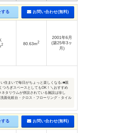
をする
お問い合わせ(無料)
2001年6月
K
2
(築25年3ヶ
80.63m
2
m
月)
い住まいで毎日がちょっと楽しくなる♪■親
くつろぎスペースとしてもOK！＼おすすめ
ラネタリウムが併設されている施設は珍し
・洗面化粧台・クロス・フローリング・タイル
をする
お問い合わせ(無料)