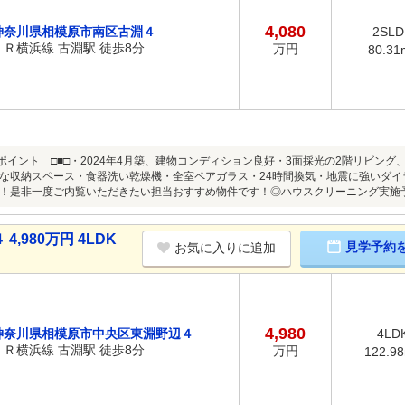
4,080
神奈川県相模原市南区古淵４
2SLD
ＪＲ横浜線 古淵駅 徒歩8分
万円
80.31
めポイント □■□・2024年4月築、建物コンディション良好・3面採光の2階リビン
な収納スペース・食器洗い乾燥機・全室ペアガラス・24時間換気・地震に強いダ
！是非一度ご内覧いただきたい担当おすすめ物件です！◎ハウスクリーニング実施予定(
980万円 4LDK
見学予約
お気に入りに追加
4,980
神奈川県相模原市中央区東淵野辺４
4LD
ＪＲ横浜線 古淵駅 徒歩8分
万円
122.9