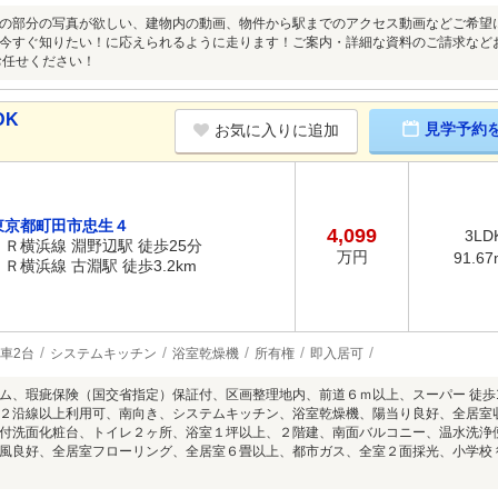
の部分の写真が欲しい、建物内の動画、物件から駅までのアクセス動画などご希望
今すぐ知りたい！に応えられるように走ります！ご案内・詳細な資料のご請求など
にお任せください！
DK
見学予約
お気に入りに追加
東京都町田市忠生４
4,099
3LD
ＪＲ横浜線 淵野辺駅 徒歩25分
万円
91.67
ＪＲ横浜線 古淵駅 徒歩3.2km
車2台
システムキッチン
浴室乾燥機
所有権
即入居可
ム、瑕疵保険（国交省指定）保証付、区画整理地内、前道６ｍ以上、スーパー 徒歩
２沿線以上利用可、南向き、システムキッチン、浴室乾燥機、陽当り良好、全居室
付洗面化粧台、トイレ２ヶ所、浴室１坪以上、２階建、南面バルコニー、温水洗浄
風良好、全居室フローリング、全居室６畳以上、都市ガス、全室２面採光、小学校 