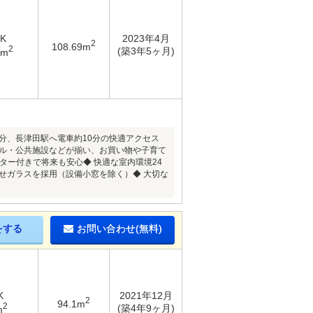
DK
2023年4月
2
108.69m
2
(築3年5ヶ月)
6m
3分、長津田駅へ電車約10分の快適アクセス
ール・公共施設などが揃い、お買い物や子育て
ター付きで将来も安心◆ 快適な室内環境24
せガラスを採用（設備小窓を除く）◆ 大切な
をする
お問い合わせ(無料)
K
2021年12月
2
94.1m
2
(築4年9ヶ月)
m