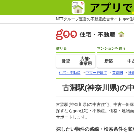
NTTグループ運営の不動産総合サイト goo
借りる
マンションを買う
店舗･
賃貸
新築
中
事業用
住宅・不動産
>
中古一戸建て
>
首都圏
>
神
古淵駅(神奈川県)の
古淵駅(神奈川県)の中古住宅、中古一
探すならgoo住宅・不動産。価格・建物
サポートします。
探したい物件の路線・検索条件を変