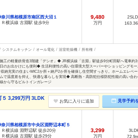
9,480
神奈川県相模原市南区西大沼１
2SL
ＪＲ横浜線 古淵駅 徒歩9分
万円
163.3
システムキッチン
オール電化
浴室乾燥機
所有権
施工の軽量鉄骨造3階建「デシオ」◆ JR横浜線「古淵」駅徒歩9分町田駅へ電車約
日のお出かけにも便利◆ 生活利便性の高い住環境大型スーパーやショッピングモ
 収納充実の住まいWIC2か所＋納戸2か所を確保し住空間すっきり。ホームエレベー
ムで温度差を抑え、快適な暮らしを実現◆ 高断熱・高防犯仕様防犯性能の高い合わ
線から守るビルトインガレージ
3,299万円 3LDK
見学予約
お気に入りに追加
神奈川県相模原市中央区淵野辺本町５
3,299
ＪＲ横浜線 淵野辺駅 徒歩20分
3LD
ＪＲ横浜線 古淵駅 徒歩29分
万円
72.9