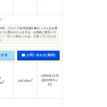
権
□■おかげさまで【創業50年、グループ全28店舗】■□たくさんのお客
ようと思われたらまずは、お気軽に東宝ハウ
い！「行って良かったね」と思っていただけ
☆
をする
お問い合わせ(無料)
1995年12月
K
2
(築30年9ヶ
140.68m
2
2m
月)