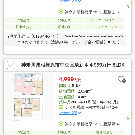
その他の交通
神奈川県相模原市中央区横山３
2階建て
都市ガス
ルーフバルコニー
駐車場あり
駐車2台
システムキッチン
●見学予約は【0120-146-414】へ*----+----*----+----*----+----*----+----*-
---+----*□■おかげさまで【創業50年、グループ全27店舗】■□たく
さんのお客様からのお言葉に感謝してこれからも楽しく素敵なお
家探しをお約束します。お家探しを始めてみようと思われたらま
ずは、お気軽に東宝ハウス町田に相談してみませんか？何も決ま
神奈川県相模原市中央区清新４ 4,999万円 5LDK
っていなくて大丈夫！まずはお客様の夢をお聞かせください！
「行って良かったね」と思っていただけるように、スタッフ一同
【夢に人に住まいに本気です！】お客様のお問合せをお待ちして
4,999
万円
おります☆
間取り
5LDK
2
建物面積
123.64m
2
土地面積
143m
築年月
2007年11月(築18年10ヶ月)
ＪＲ相模線 南橋本駅 徒歩12分
その他の交通
神奈川県相模原市中央区清新４
2階建て
都市ガス
駐車場あり