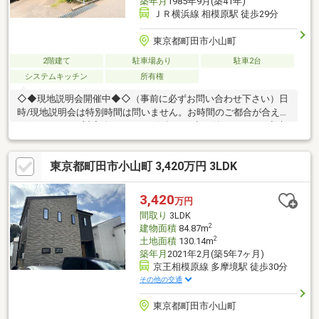
築年月
1985年9月(築41年)
ＪＲ横浜線 相模原駅 徒歩29分
東京都町田市小山町
2階建て
駐車場あり
駐車2台
システムキッチン
所有権
◇◆現地説明会開催中◆◇（事前に必ずお問い合わせ下さい）日
時/現地説明会は特別時間は問いません。お時間のご都合が合え
ば、いつでもご対応致します。お気軽にお申し付け下さい。◇貴
重なお時間の中で、ご希望の情報をご案内します◇ お客様のご都
合に合わせて、 短時間のご案内も可♪じっくりと沢山の物件情報
東京都町田市小山町 3,420万円 3LDK
のご案内も可♪ ご都合に合わせたご紹介をします♪ ～おおよその所
要時間や内容は、下記をご参考ください～〇ご希望条件のご相談
（30分～） 〇資金計画のご相談（30分～）〇現地／物件見学（60
3,420
万円
分～） 〇周辺環境のご紹介（60分～） ご来場の際は、事前にご予
間取り
3LDK
約をお願いします♪
2
建物面積
84.87m
2
土地面積
130.14m
築年月
2021年2月(築5年7ヶ月)
京王相模原線 多摩境駅 徒歩30分
その他の交通
東京都町田市小山町