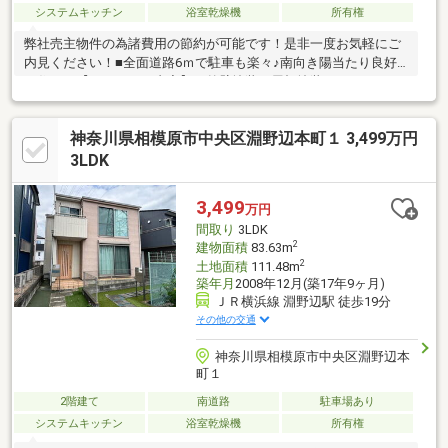
システムキッチン
浴室乾燥機
所有権
弊社売主物件の為諸費用の節約が可能です！是非一度お気軽にご
内見ください！■全面道路6ｍで駐車も楽々♪南向き陽当たり良好
な住まい【リフォーム内容】・外壁塗装・屋根塗装・バルコニー
防水工事・クロス張替え・フロアタイル上張り・和室(畳)・リペ
ア工事・キッチン交換・ユニットバス交換・洗面化粧台交換 ・ト
神奈川県相模原市中央区淵野辺本町１ 3,499万円
イレ交換(1F・2F)・照明交換・スイッチ交換・ハウスクリーニン
グ 他＼＼初めてのマイホーム探しもご安心ください！／／お客
3LDK
様の「理想の暮らし」に本気で向き合うクリップハウジングがお
客様と一緒に快適な住まい探しをトータル的にサポート致しま
3,499
万円
す！
間取り
3LDK
2
建物面積
83.63m
2
土地面積
111.48m
築年月
2008年12月(築17年9ヶ月)
ＪＲ横浜線 淵野辺駅 徒歩19分
その他の交通
神奈川県相模原市中央区淵野辺本
町１
2階建て
南道路
駐車場あり
システムキッチン
浴室乾燥機
所有権