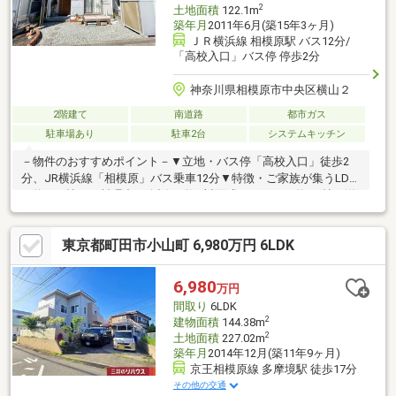
2
土地面積
122.1m
築年月
2011年6月(築15年3ヶ月)
ＪＲ横浜線 相模原駅 バス12分/
「高校入口」バス停 停歩2分
神奈川県相模原市中央区横山２
2階建て
南道路
都市ガス
駐車場あり
駐車2台
システムキッチン
－物件のおすすめポイント－▼立地・バス停「高校入口」徒歩2
分、JR横浜線「相模原」バス乗車12分▼特徴・ご家族が集うLDK
は約15.0帖・お料理中の会話も弾む対面式キッチン・約5.2帖の洋
室はLDと一体利用も可能・洗面室はLDとホールの2WAY仕様で家
事動線良好・各洋室に収納スペースを設置・2部屋をまたぐ南東向
東京都町田市小山町 6,980万円 6LDK
きバルコニー付▼設備・浴室1坪サイズ▼周辺環境・sanwa富士見
店 徒歩9分(約660m)・ドラッグセイムス相模原店 徒歩3分(約
210m)■ ご希望の住まい探しをお手伝いします ━━━━━・・・
6,980
万円
物件の詳細・ご相談はお気軽にお問い合わせください。
間取り
6LDK
2
建物面積
144.38m
2
土地面積
227.02m
築年月
2014年12月(築11年9ヶ月)
京王相模原線 多摩境駅 徒歩17分
その他の交通