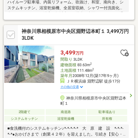
ハイルーフ駐車場、内装リフォーム、吹抜け、和室、南向き、シ
ステムキッチン、浴室乾燥機、全居室収納、シャワー付洗面化粧
台、バリアフリー、浴室１坪以上、２階建、南面バルコニー、温
水洗浄便座、リビング階段、食器洗乾燥機、浄水器
神奈川県相模原市中央区淵野辺本町１ 3,499万円
3LDK
3,499
万円
間取り
3LDK
2
建物面積
83.63m
2
土地面積
111.48m
築年月
2008年12月(築17年9ヶ月)
ＪＲ横浜線 淵野辺駅 徒歩17分
その他の交通
神奈川県相模原市中央区淵野辺本
町１
2階建て
南道路
駐車場あり
システムキッチン
浴室乾燥機
所有権
■食洗機付のシステムキッチン♪*-*-*-*-* 大 原 建 設 *-*-*-
*-*●おかげさまで（創業４２年）を迎えました。引続き【安心・