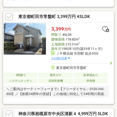
安全】のお取次ぎをさせて頂きます。●ご案内させて頂くスタッ
フは、【宅地建物取引士・住宅ローンアドバイザー】を保持して
おり不動産・住宅ローンの相談など何なりとご相談できます。
東京都町田市常盤町 3,399万円 4SLDK
なお、弊社ではしつこい営業活動は一切行っておりません。
3,399
万円
間取り
4SLDK
2
建物面積
118.82m
2
土地面積
215.31m
築年月
1992年10月(築33年11ヶ月)
ＪＲ横浜線 矢部駅 徒歩30分
その他の交通
東京都町田市常盤町
2階建て
都市ガス
駐車場あり
システムキッチン
浴室乾燥機
所有権
＼ご案内はサーティーフォーまで♪【フリーダイヤル：0120-343-
650】／【創業34周年の実績】この地域に特化して34年間の実績
があるからこその物件情報があります。弊社はリフォーム、建
築、賃貸、売買を行う総合不動産会社です♪☆・・・・・・オス
スメポイント・・・・・・☆■閑静な住宅街に佇む中古戸建！■土
神奈川県相模原市中央区清新４ 4,999万円 5LDK
地65坪、建物35坪お庭付き■フルリフォーム住宅（水回り、クロ