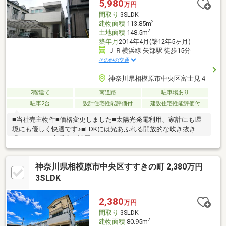
5,980
万円
談承ります！お気軽にお問合せください！
間取り
3SLDK
2
建物面積
113.85m
2
土地面積
148.5m
築年月
2014年4月(築12年5ヶ月)
ＪＲ横浜線 矢部駅 徒歩15分
その他の交通
神奈川県相模原市中央区富士見４
2階建て
南道路
駐車場あり
駐車2台
設計住宅性能評価付
建設住宅性能評価付
■当社売主物件■価格変更しました■太陽光発電利用、家計にも環
境にも優しく快適です♪■LDKには光あふれる開放的な吹き抜きと
温もりのある床暖房が設置されています♪
神奈川県相模原市中央区すすきの町 2,380万円
3SLDK
2,380
万円
間取り
3SLDK
2
建物面積
80.95m