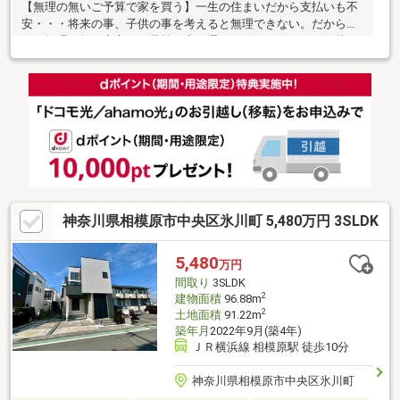
【無理の無いご予算で家を買う】一生の住まいだから支払いも不
安・・・将来の事、子供の事を考えると無理できない。だからこ
そ、無理の無い安心のご予算で家を選ぶメリット。アパート暮ら
しの時と変わらぬ支払いで満足度の高い暮らしを手に入れる。～
～～リフォーム内容～～～クロス前面張替えユニットバス交換(浴
室乾燥機付)トイレ新規交換(1F、2F)洗面化粧台交換給湯器交換ガ
スコンロ交換畳全面張替え襖・障子交換7月末リフォーム工事完了
予定♪お客様に合わせた資金計画も可能です。お気軽にご相談下さ
い。
神奈川県相模原市中央区氷川町 5,480万円 3SLDK
5,480
万円
間取り
3SLDK
2
建物面積
96.88m
2
土地面積
91.22m
築年月
2022年9月(築4年)
ＪＲ横浜線 相模原駅 徒歩10分
神奈川県相模原市中央区氷川町