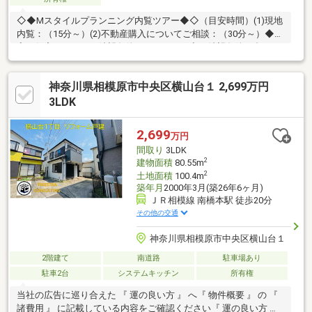
◇◆Mスタイルプランニング内覧ツアー◆◇（目安時間）(1)現地
内覧：（15分～）(2)不動産購入についてご相談：（30分～）◆内
容：住宅ローン、ご希望条件のヒアリング◆ご希望条件に合った
物件情報の閲覧サポート～【お客様のマイホームってどんなイメ
ージ？】～◆広いリビングで楽しい食事！◆毎月支払う費用はど
神奈川県相模原市中央区横山台１ 2,699万円
のくらいになるの。◆不動産の購入は不安があって色々心配。不
動産購入は夢もあるけど、悩みや不安もありますね。少しでもお
3LDK
客様に寄り添える、頼って良かったと思えるそんな営業でいいご
提案ができたらと思っています。是非、お気軽にお立ち寄りくだ
2,699
万円
さい。
間取り
3LDK
2
建物面積
80.55m
2
土地面積
100.4m
築年月
2000年3月(築26年6ヶ月)
ＪＲ相模線 南橋本駅 徒歩20分
その他の交通
神奈川県相模原市中央区横山台１
2階建て
南道路
駐車場あり
駐車2台
システムキッチン
所有権
当社の広告に巡り合えた 『 運の良い方 』 へ『 物件概要 』 の 『
諸費用 』 に記載している内容をご確認ください『 運の良い方 』