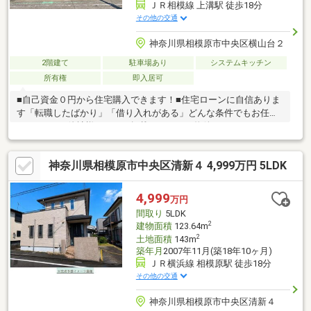
ＪＲ相模線 上溝駅 徒歩18分
その他の交通
神奈川県相模原市中央区横山台２
2階建て
駐車場あり
システムキッチン
所有権
即入居可
■自己資金０円から住宅購入できます！■住宅ローンに自信ありま
す「転職したばかり」「借り入れがある」どんな条件でもお任せ
ください！■他社様でネット掲載されている物件も、まとめてご
紹介可能です！■見学、お問合せにつきましては土日に限らず平
日、営業時間外でもご対応可能です！東亜住宅ではお客様が安心
神奈川県相模原市中央区清新４ 4,999万円 5LDK
して頂けますよう常に新しい事を取り入れております。経験豊富
な知識でお客様の悩み事をしっかりと解消いたします。お住まい
探しは東亜住宅にお任せください！ご見学予約は0120-60-
4,999
万円
1665【通話料無料】までお気軽にお電話ください♪スマートフォ
間取り
5LDK
ンの方は右下の青いバナーよりお問合せ頂けます♪
2
建物面積
123.64m
2
土地面積
143m
築年月
2007年11月(築18年10ヶ月)
ＪＲ横浜線 相模原駅 徒歩18分
その他の交通
神奈川県相模原市中央区清新４