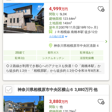
ス、フローリング、設備交換）■主要開口部東向き、日当たり良
好■LDK18帖＆和室8帖■2026年6月リフォーム竣工 完成済み■収
4,999
万円
納豊富な4LDK＋S 2階建てご内見希望などお気軽にご連絡くだ
間取り
5LDK
さい
2
建物面積
123.64m
2
土地面積
143m
築年月
2007年11月(築18年10ヶ月)
ＪＲ相模線 南橋本駅 徒歩12分
その他の交通
神奈川県相模原市中央区清新４
2階建て
都市ガス
駐車場あり
駐車2台
システムキッチン
浴室乾燥機
◇２路線が利用でき都心へのアクセスも快適！◇「南橋本駅」か
ら徒歩約１2分・「相模原駅」から徒歩約１2分◇令和８年8月末
に水回りや床・クロス・外壁・屋根を一新する内装フルリフォー
ム物件！◇向陽小学校まで徒歩圏内♪お子様も通学もらくらく!!◇
１８帖の広々としたLDKでゆとりある室内空間です♪--------------------
神奈川県相模原市中央区横山６ 3,880万円 他
地元密着のKATO不動産 町田駅前店太陽光発電やリフォーム、売
却のご相談も無料で承ります。◇小田急小田原線「町田」駅北口
徒歩１分◇ご内見希望・物件の詳細等はコチラまでTEL 0120-
3,880
万円
613-121
間取り
他
2
建物面積
170.79m