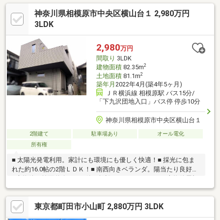
年！相模原エリアの不動産購入なら「センチュリー21ツーユーハ
神奈川県相模原市中央区横山台１ 2,980万円
ウジング」にお任せください！地元に精通したスタッフが丁寧に
対応させていただきます。◆ご案内方法 最寄り駅等でお待ち合
3LDK
わせ、ご自宅へお迎え、弊社へご来店など、お気軽にご相談くだ
さい。◆ご予約方法 電話またはメールにてご予約ください。
2,980
万円
間取り
3LDK
2
建物面積
82.35m
2
土地面積
81.1m
築年月
2022年4月(築4年5ヶ月)
ＪＲ横浜線 相模原駅 バス15分/
「下九沢団地入口」バス停 停歩10分
神奈川県相模原市中央区横山台１
2階建て
駐車場あり
オール電化
所有権
■ 太陽光発電利用。家計にも環境にも優しく快適！■ 採光に包ま
れた約16.0帖の2階ＬＤＫ！■ 南西向きベランダ。陽当たり良好！
※本物件の前面道路にガス管は埋設されていません。※本物件屋根
に設置されている太陽光発電に関して名義変更が必要となり、費
用が発生いたします（買主負担）。
東京都町田市小山町 2,880万円 3LDK