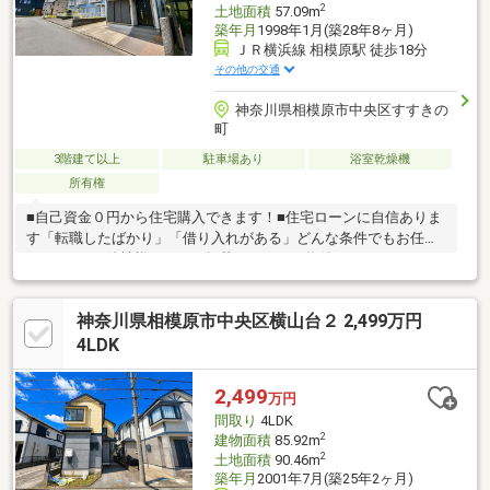
2
土地面積
57.09m
築年月
1998年1月(築28年8ヶ月)
ＪＲ横浜線 相模原駅 徒歩18分
その他の交通
神奈川県相模原市中央区すすきの
町
3階建て以上
駐車場あり
浴室乾燥機
所有権
■自己資金０円から住宅購入できます！■住宅ローンに自信ありま
す「転職したばかり」「借り入れがある」どんな条件でもお任せ
ください！■他社様でネット掲載されている物件も、まとめてご
紹介可能です！■見学、お問合せにつきましては土日に限らず平
日、営業時間外でもご対応可能です！東亜住宅ではお客様が安心
神奈川県相模原市中央区横山台２ 2,499万円
して頂けますよう常に新しい事を取り入れております。経験豊富
な知識でお客様の悩み事をしっかりと解消いたします。お住まい
4LDK
探しは東亜住宅にお任せください！ご見学予約は0120-60-
1665【通話料無料】までお気軽にお電話ください♪スマートフォ
2,499
万円
ンの方は右下の青いバナーよりお問合せ頂けます♪
間取り
4LDK
2
建物面積
85.92m
2
土地面積
90.46m
築年月
2001年7月(築25年2ヶ月)