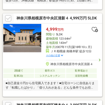
徒歩12分、JR横浜線「相模原」駅徒歩14分のため、2沿線の利用
が可能です！◇建物面積35坪超で、LDK18帖、1階の洋室8.7帖、2
階の主寝室8.5帖の広々設計です！◇充実のリフォーム内容で
す！・外壁、屋根塗装・キッチン、洗面台、浴室、トイレ交換・
神奈川県相模原市中央区清新４ 4,999万円 5LDK
その他の内容や詳細につきましてはお気軽にお問い合わせくださ
い！◇前面道路の幅員6ｍの整形地です！～お好きな日時にご内
見可能～「宅地建物取引士」、「住宅ローンアドバイザー」資格
4,999
万円
保有者が担当いたします！住宅ローン無料相談承ります！お気軽
間取り
5LDK
にお問合せください！
2
建物面積
123.64m
2
土地面積
143m
築年月
2007年11月(築18年10ヶ月)
ＪＲ相模線 南橋本駅 徒歩12分
その他の交通
神奈川県相模原市中央区清新４
2階建て
都市ガス
駐車場あり
駐車2台
システムキッチン
浴室乾燥機
■自己資金０円から住宅購入できます！■住宅ローンに自信ありま
す「転職したばかり」「借り入れがある」どんな条件でもお任せ
ください！■他社様でネット掲載されている物件も、まとめてご
紹介可能です！■見学、お問合せにつきましては土日に限らず平
日、営業時間外でもご対応可能です！東亜住宅ではお客様が安心