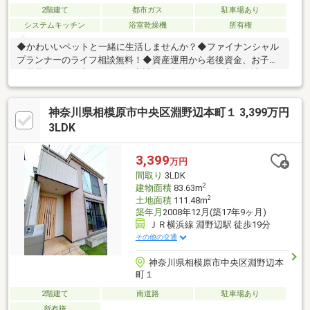
2階建て
都市ガス
駐車場あり
システムキッチン
浴室乾燥機
所有権
◆かわいいペットと一緒に生活しませんか？◆ファイナンシャル
プランナーのライフ相談無料！◆資産運用から老後資金、お子様
の学費など不動産だけでなく家計の総合的お金の不安を解消しま
す！■弊社スタッフは全員、注文住宅をメインとした工務店出身
なので、 建物の仕様から土地の利用価値など多岐に渡りご説明
神奈川県相模原市中央区淵野辺本町１ 3,399万円
させて頂きます。
3LDK
3,399
万円
間取り
3LDK
2
建物面積
83.63m
2
土地面積
111.48m
築年月
2008年12月(築17年9ヶ月)
ＪＲ横浜線 淵野辺駅 徒歩19分
その他の交通
神奈川県相模原市中央区淵野辺本
町１
2階建て
南道路
駐車場あり
所有権