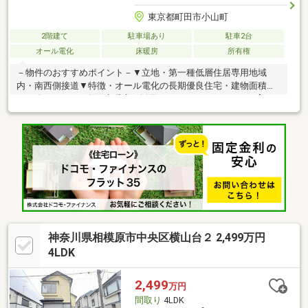
東京都町田市小山町
2階建て
駐車場あり
駐車2台
オール電化
床暖房
所有権
－物件のおすすめポイント－▼立地・第一種低層住居専用地域
内・南西側接道▼特徴・オール電化の長期優良住宅・建物面積約
43.67坪の6LDK・全館床暖房を採用・コミュニケーションを育む
リビングスルー階段・LDに面したウッドデッキ有・SCやリビング
収納など、室内随所に収納を確保・南西・南東の2面バルコニー仕
様・駐車3台可能(車種による)▼設備・エコキュート・太陽光発電
システム・蓄電池▼周辺環境・ベルク相模原宮下本町店 徒歩4分
(約250m)■ ご希望の住まい探しをお手伝いします
━━━━━・・・物件の詳細・ご相談はお気軽にお問い合わせく
ださい。
神奈川県相模原市中央区横山台２ 2,499万円
4LDK
2,499
万円
間取り
4LDK