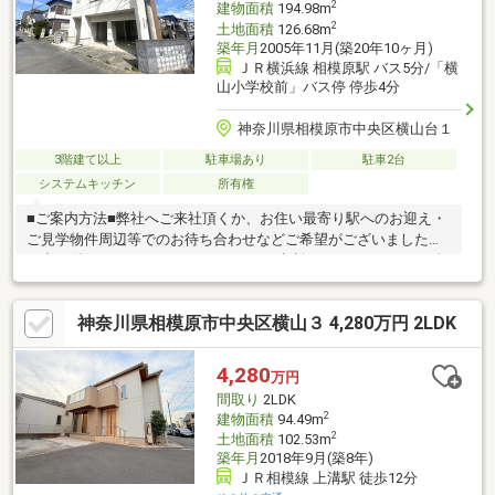
2
建物面積
194.98m
2
土地面積
126.68m
築年月
2005年11月(築20年10ヶ月)
ＪＲ横浜線 相模原駅 バス5分/「横
山小学校前」バス停 停歩4分
神奈川県相模原市中央区横山台１
3階建て以上
駐車場あり
駐車2台
システムキッチン
所有権
■ご案内方法■弊社へご来社頂くか、お住い最寄り駅へのお迎え・
ご見学物件周辺等でのお待ち合わせなどご希望がございましたら
お申し付け下さい。■どんなことでもご相談ください■・どこの金
融機関がオトクですか？・自己資金０ですけど購入できます
か？・諸経費ってどれくらいかかりますか？・月々の返済がどれ
神奈川県相模原市中央区横山３ 4,280万円 2LDK
くらいになるのか？・車のローンがあるけど平気なの？・親子で
ローンは組めるのかな？どんな些細なことでも大丈夫です。お住
まい探しにおける安心と納得をご提供させて頂きます。
4,280
万円
間取り
2LDK
2
建物面積
94.49m
2
土地面積
102.53m
築年月
2018年9月(築8年)
ＪＲ相模線 上溝駅 徒歩12分