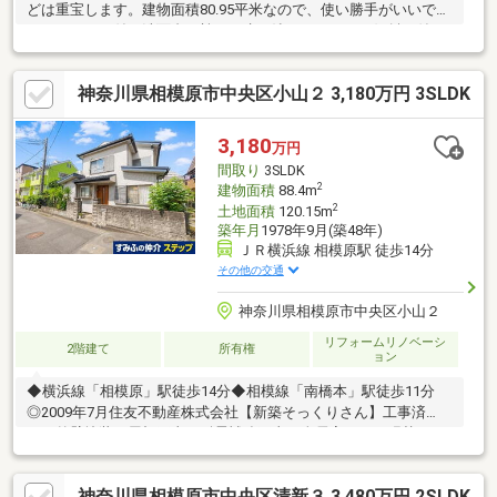
どは重宝します。建物面積80.95平米なので、使い勝手がいいで
す。シャワー付き洗面台は蛇口に水が溜まらないよう傾斜が付い
ています。来訪者を確認できる、TVインターホン付きです。浴室
乾燥機付きの物件は、浴室乾燥機のスイッチを入れればすぐに湿
神奈川県相模原市中央区小山２ 3,180万円 3SLDK
気を除去できるためカビや雑菌などの発生が抑えられます。大き
な物などの収納にも、納戸があるので事欠くことはありません。
こちらの物件はキッチンも広々してるので快適に料理ができま
3,180
万円
す。
間取り
3SLDK
2
建物面積
88.4m
2
土地面積
120.15m
築年月
1978年9月(築48年)
ＪＲ横浜線 相模原駅 徒歩14分
その他の交通
神奈川県相模原市中央区小山２
リフォームリノベーシ
2階建て
所有権
ョン
◆横浜線「相模原」駅徒歩14分◆相模線「南橋本」駅徒歩11分
◎2009年7月住友不動産株式会社【新築そっくりさん】工事済
み・外壁塗装・屋根工事・耐震補強工事・全居室クロス張替え・
浴室新規・洗面所新規・トイレ新規等〇敷地面積120.15㎡(36.34
坪)○建物面積88.40㎡（26.74坪）○閑静な住宅街〇駅まで平坦
神奈川県相模原市中央区清新３ 3,480万円 2SLDK