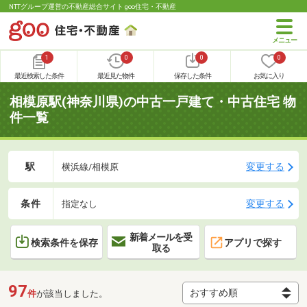
NTTグループ運営の不動産総合サイト goo住宅・不動産
1
0
0
0
最近検索した条件
最近見た物件
保存した条件
お気に入り
相模原駅(神奈川県)の中古一戸建て・中古住宅 物
件一覧
駅
変更する
横浜線/相模原
条件
変更する
指定なし
新着メールを受
検索条件を保存
アプリで探す
取る
97
件
が該当しました。