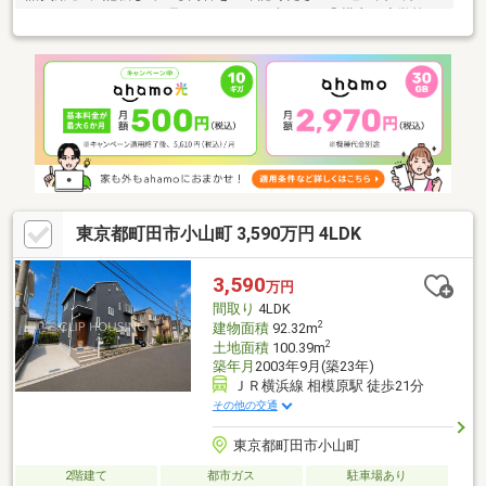
であればきっと・・・見つけられるはずです !■「 横山 小学校
」 徒歩 9 分■「 清新 中学校 」 徒歩 13 分■リフォーム済■駐
車場 2台■南側 駐車場 陽当たり良好
東京都町田市小山町 3,590万円 4LDK
3,590
万円
間取り
4LDK
2
建物面積
92.32m
2
土地面積
100.39m
築年月
2003年9月(築23年)
ＪＲ横浜線 相模原駅 徒歩21分
その他の交通
東京都町田市小山町
2階建て
都市ガス
駐車場あり