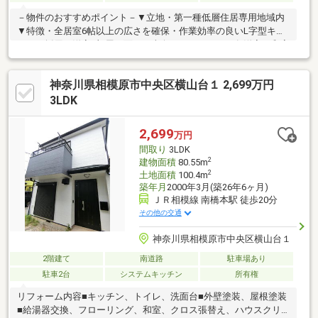
－物件のおすすめポイント－▼立地・第一種低層住居専用地域内
▼特徴・全居室6帖以上の広さを確保・作業効率の良いL字型キッ
チンを採用・洋室2部屋に面した南向きバルコニー・各洋室・和室
に収納スペース有・各階にトイレ有、来客時にも気兼ねなく利用
可能・駐車スペース2台分有(車種による)▼周辺環境・スーパー
神奈川県相模原市中央区横山台１ 2,699万円
「ベルク相模原宮下本町店」徒歩8分(約640m)・セブンイレブン
相模原宮下店 徒歩3分(約220m)・マツモトキヨシ相模原宮下本町
3LDK
店 徒歩8分(約630m)■ ご希望の住まい探しをお手伝いします
━━━━━・・・物件の詳細・ご相談はお気軽にお問い合わせく
2,699
万円
ださい。
間取り
3LDK
2
建物面積
80.55m
2
土地面積
100.4m
築年月
2000年3月(築26年6ヶ月)
ＪＲ相模線 南橋本駅 徒歩20分
その他の交通
神奈川県相模原市中央区横山台１
2階建て
南道路
駐車場あり
駐車2台
システムキッチン
所有権
リフォーム内容■キッチン、トイレ、洗面台■外壁塗装、屋根塗装
■給湯器交換、フローリング、和室、クロス張替え、ハウスクリ