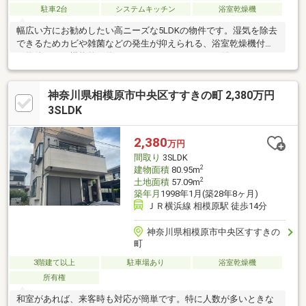
駐車2台
システムキッチン
浴室乾燥機
幅広い方にお勧めしたい高ニーズな5LDKの物件です。湿気を除去
できるためカビや雑菌などの発生が抑えられる、浴室乾燥機付き
の物件です。機能的で使いやすいシステムキッチン付きなので、
お料理を楽しめます。中古の戸建て物件は便利な価格が魅力の1つ
です。全ての居室に収納が用意されております。市街地に近いの
神奈川県相模原市中央区すすきの町 2,380万円
で、通勤・通学にも便利です。徒歩12分で駅へのアクセスが可能
な物件です。
3SLDK
2,380
万円
間取り
3SLDK
2
建物面積
80.95m
2
土地面積
57.09m
築年月
1998年1月(築28年8ヶ月)
ＪＲ横浜線 相模原駅 徒歩14分
神奈川県相模原市中央区すすきの
町
3階建て以上
駐車場あり
浴室乾燥機
所有権
和室があれば、来客時も対応が簡単です。特に人数が多いときな