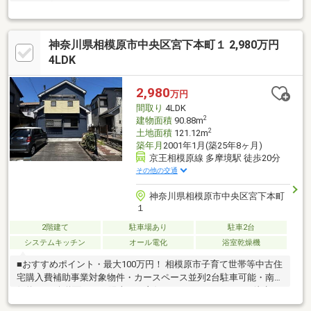
ーニング、クッションフロア
神奈川県相模原市中央区宮下本町１ 2,980万円
4LDK
2,980
万円
間取り
4LDK
2
建物面積
90.88m
2
土地面積
121.12m
築年月
2001年1月(築25年8ヶ月)
京王相模原線 多摩境駅 徒歩20分
その他の交通
神奈川県相模原市中央区宮下本町
１
2階建て
駐車場あり
駐車2台
システムキッチン
オール電化
浴室乾燥機
■おすすめポイント・最大100万円！ 相模原市子育て世帯等中古住
宅購入費補助事業対象物件・カースペース並列2台駐車可能・南西
側約4.5m公道面につき陽当たり良好・スーパーベルクまで徒歩2
分・室内大変丁寧にご使用されておりますおかげさまで創業17周