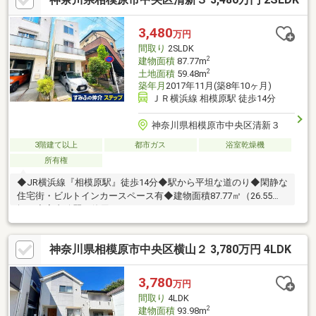
3,480
万円
間取り
2SLDK
2
建物面積
87.77m
2
土地面積
59.48m
築年月
2017年11月(築8年10ヶ月)
ＪＲ横浜線 相模原駅 徒歩14分
神奈川県相模原市中央区清新３
3階建て以上
都市ガス
浴室乾燥機
所有権
◆JR横浜線『相模原駅』徒歩14分◆駅から平坦な道のり◆閑静な
住宅街・ビルトインカースペース有◆建物面積87.77㎡（26.55
坪）◆室内綺麗に使用されています。
神奈川県相模原市中央区横山２ 3,780万円 4LDK
3,780
万円
間取り
4LDK
2
建物面積
93.98m