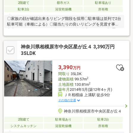
2階建て
都市ガス
駐車場あり
駐車2台
浴室乾燥機
所有権
〇家族の顔が確認出来るリビング階段を採用〇駐車場は並列で2台
駐車可能（車種による）〇陽当たりの良いリビングを見渡す事が
出来るカウンターキッチン〇1616サイズの浴室にはテレビ設置、
浴室暖房乾燥機能も有り年間通してゆっくりとおくつろぎいただ
ける空間です。※掲載写真には一部CG加工による空室イメージ写
神奈川県相模原市中央区星が丘４ 3,390万円
真が含まれております。
3SLDK
3,390
万円
間取り
3SLDK
2
建物面積
99.57m
2
土地面積
130.81m
築年月
2014年5月(築12年4ヶ月)
ＪＲ相模線 上溝駅 徒歩9分
その他の交通
神奈川県相模原市中央区星が丘４
2階建て
駐車場あり
駐車2台
システムキッチン
浴室乾燥機
所有権