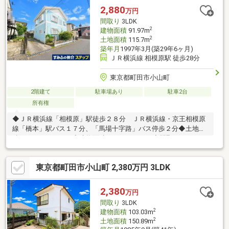
2,880
万円
間取り
3LDK
2
建物面積
91.97m
2
土地面積
115.7m
築年月
1997年3月(築29年6ヶ月)
ＪＲ横浜線 相模原駅 徒歩28分
東京都町田市小山町
2階建て
駐車場あり
駐車2台
所有権
◆ＪＲ横浜線「相模原」駅徒歩２８分 ＪＲ横浜線・京王相模原
線「橋本」駅バス１７分、「馬場十字路」バス停歩２分◆土地面
積：１１５．７０㎡◆建物面積：９１．９７㎡◆間取り：３ＬＤ
Ｋ◆１９９７年３月築、木造２階建◆カースペース２台分（車種
による）～Sales Point～◎閑静な住宅街◎整形地◎公園やスーパ
東京都町田市小山町 2,380万円 3LDK
ーといった生活施設が８分圏内にあり◎豊富な収納スペースで住
空間をすっきりキープ◎車通りの少ない幅員約６.０ｍの前面道路
◎トイレが各階にあり◎全居室二面採光
2,380
万円
間取り
3LDK
2
建物面積
103.03m
2
土地面積
150.89m