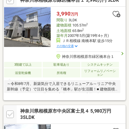
神奈川県相模原市緑区橋本台１ 3,990万円 3LDK
して頂けますよう常に新しい事を取り入れております。経験豊富
な知識でお客様の悩み事をしっかりと解消いたします。お住まい
探しは東亜住宅にお任せください！ご見学予約は0120-60-
3,990
万円
1665【通話料無料】までお気軽にお電話ください♪スマートフォ
間取り
3LDK
ンの方は右下の青いバナーよりお問合せ頂けます♪
2
建物面積
105.57m
2
土地面積
65.8m
築年月
2007年5月(築19年4ヶ月)
ＪＲ相模線 南橋本駅 徒歩15分
その他の交通
神奈川県相模原市緑区橋本台１
3階建て以上
駐車場あり
システムキッチン
リフォームリノベーシ
浴室乾燥機
所有権
ョン
～令和8年7月、新築気分で入居できるリニューアル～リニア中央
新幹線（予定）で注目を集める「橋本」駅が生活圏！■ 建物面積
105㎡超！ゆとりある暮らしを実現する3LDKご家族が集まるLDK
は17帖超の広々空間♪■外壁・屋根の塗装工事から、システムキッ
チン（コンロ・水栓）、洗面、トイレ、給湯器、浴室乾燥機とい
神奈川県相模原市中央区富士見４ 5,980万円
った設備までまるごとリフレッシュ！フロアタイル上張りやクロ
ス張替えも行い、清潔感あふれる住まいに生まれ変わります！～
3SLDK
お好きな日時にご内見可能～「宅地建物取引士」、「住宅ローン
アドバイザー」資格保有者が担当いたします！住宅ローン無料相