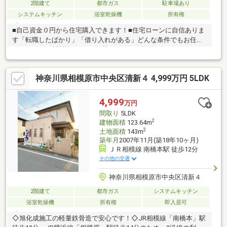
2階建て
都市ガス
駐車場あり
システムキッチン
浴室乾燥機
所有権
■自己資金０円から住宅購入できます！■住宅ローンに自信ありま
す「転職したばかり」「借り入れがある」どんな条件でもお任せ
ください！■他社様でネット掲載されている物件も、まとめてご
紹介可能です！■見学、お問合せにつきましては土日に限らず平
日、営業時間外でもご対応可能です！東亜住宅ではお客様が安心
神奈川県相模原市中央区清新４ 4,999万円 5LDK
して頂けますよう常に新しい事を取り入れております。経験豊富
な知識でお客様の悩み事をしっかりと解消いたします。お住まい
探しは東亜住宅にお任せください！ご見学予約は0120-60-
4,999
万円
1665【通話料無料】までお気軽にお電話ください♪スマートフォ
間取り
5LDK
ンの方は右下の青いバナーよりお問合せ頂けます♪
2
建物面積
123.64m
2
土地面積
143m
築年月
2007年11月(築18年10ヶ月)
ＪＲ相模線 南橋本駅 徒歩12分
その他の交通
神奈川県相模原市中央区清新４
2階建て
都市ガス
システムキッチン
浴室乾燥機
所有権
即入居可
◇旭化成施工の軽量鉄骨造で安心です！◇JR相模線「南橋本」駅