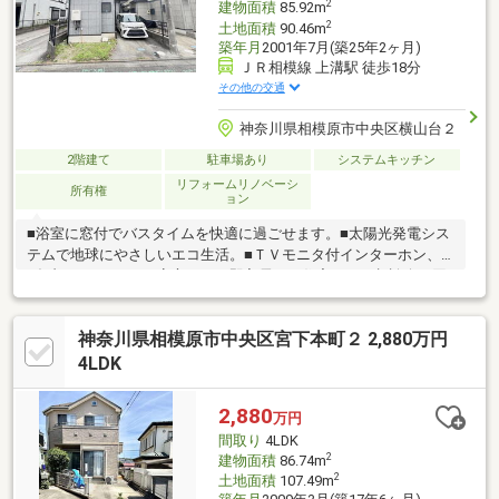
2
建物面積
85.92m
2
土地面積
90.46m
築年月
2001年7月(築25年2ヶ月)
ＪＲ相模線 上溝駅 徒歩18分
その他の交通
神奈川県相模原市中央区横山台２
2階建て
駐車場あり
システムキッチン
リフォームリノベーシ
所有権
ョン
■浴室に窓付でバスタイムを快適に過ごせます。■太陽光発電シス
テムで地球にやさしいエコ生活。■ＴＶモニタ付インターホン、
ダブルロックドアで安心です。即入居可。住宅ローン相談会も同
時開催中無理のない住宅ローンの試算やご購入の際にかかる諸費
用の概算も行っております。しっかりとした資金計画のアドバイ
神奈川県相模原市中央区宮下本町２ 2,880万円
スをさせて頂きますので、お気軽にご相談ください。お客様一人
一人に合わせたライフプランのご提案をさせていただきます。資
4LDK
金計画、住宅ローン等についてもお気軽にご相談ください。お問
い合わせ、お待ちしております。
2,880
万円
間取り
4LDK
2
建物面積
86.74m
2
土地面積
107.49m