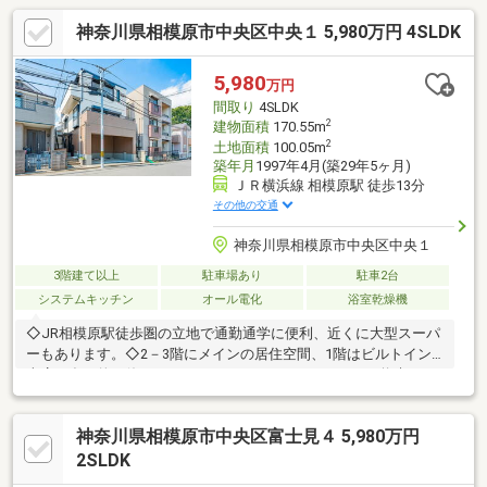
神奈川県相模原市中央区中央１ 5,980万円 4SLDK
5,980
万円
間取り
4SLDK
2
建物面積
170.55m
2
土地面積
100.05m
築年月
1997年4月(築29年5ヶ月)
ＪＲ横浜線 相模原駅 徒歩13分
その他の交通
神奈川県相模原市中央区中央１
3階建て以上
駐車場あり
駐車2台
システムキッチン
オール電化
浴室乾燥機
◇JR相模原駅徒歩圏の立地で通勤通学に便利、近くに大型スーパ
ーもあります。◇2－3階にメインの居住空間、1階はビルトイン
車庫と多目的に使えるフリールームになっているため 将来のラ
イフスタイルの変化や、教室の開業、在宅ワークにも対応できる
住まいです。【リノベーション内容】2024年8月完工エコキュー
神奈川県相模原市中央区富士見４ 5,980万円
ト交換/全体塗装/エアコン3台新設/インターホン交換/建具交換/フ
ローリング工事/クロス貼替//壁埋込収納新設/階段手すり交換/1
2SLDK
階・2階トイレ、換気扇交換/1階・2階洗面台交換/浴室交換（浴室