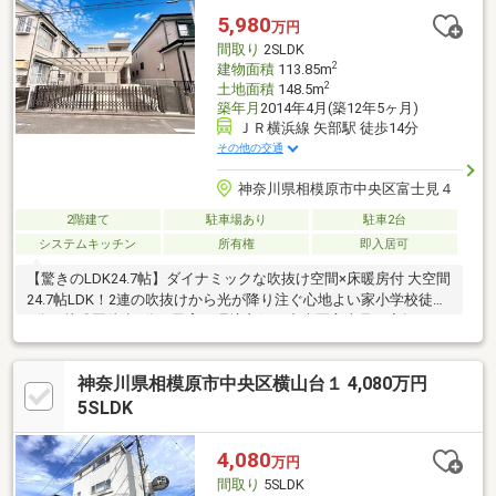
暖房乾燥機付き）/キッチン交換（IH調理器・ビルトイン食洗器）
5,980
万円
間取り
2SLDK
2
建物面積
113.85m
2
土地面積
148.5m
築年月
2014年4月(築12年5ヶ月)
ＪＲ横浜線 矢部駅 徒歩14分
その他の交通
神奈川県相模原市中央区富士見４
2階建て
駐車場あり
駐車2台
システムキッチン
所有権
即入居可
【驚きのLDK24.7帖】ダイナミックな吹抜け空間×床暖房付 大空間
24.7帖LDK！2連の吹抜けから光が降り注ぐ心地よい家小学校徒歩
7分＆幼稚園徒歩2分！子育て環境良好な中央区富士見お家探しを
始めてみようと思われたらまずは、お気軽に東宝ハウス町田に相
談してみませんか？何も決まっていなくて大丈夫！まずはお客様
神奈川県相模原市中央区横山台１ 4,080万円
の夢をお聞かせください！お問い合わせは【TOHO HOUSE 町田：
0120-70-6012】まで。
5SLDK
4,080
万円
間取り
5SLDK