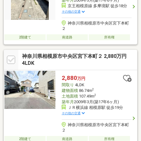
築年月
2009年3月(築17年6ヶ月)
京王相模原線 多摩境駅 徒歩18分
その他の交通
神奈川県相模原市中央区宮下本町
２
2階建て
南道路
所有権
神奈川県相模原市中央区宮下本町２ 2,880万円
4LDK
2,880
万円
間取り
4LDK
2
建物面積
86.74m
2
土地面積
107.49m
築年月
2009年3月(築17年6ヶ月)
ＪＲ横浜線 相模原駅 徒歩19分
その他の交通
神奈川県相模原市中央区宮下本町
２
2階建て
南道路
所有権