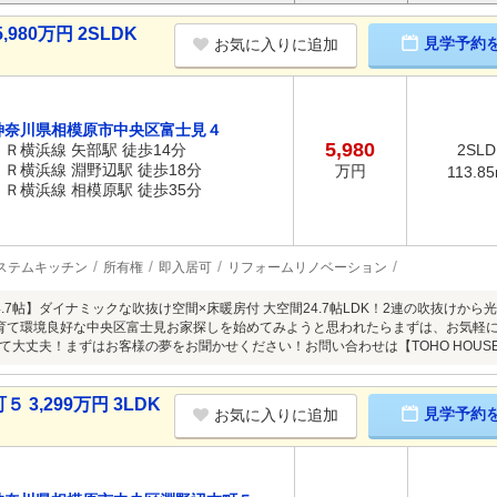
80万円 2SLDK
見学予約
お気に入りに追加
神奈川県相模原市中央区富士見４
5,980
ＪＲ横浜線 矢部駅 徒歩14分
2SLD
ＪＲ横浜線 淵野辺駅 徒歩18分
万円
113.8
ＪＲ横浜線 相模原駅 徒歩35分
ステムキッチン
所有権
即入居可
リフォームリノベーション
24.7帖】ダイナミックな吹抜け空間×床暖房付 大空間24.7帖LDK！2連の吹抜け
育て環境良好な中央区富士見お家探しを始めてみようと思われたらまずは、お気軽
大丈夫！まずはお客様の夢をお聞かせください！お問い合わせは【TOHO HOUSE 町田
3,299万円 3LDK
見学予約
お気に入りに追加