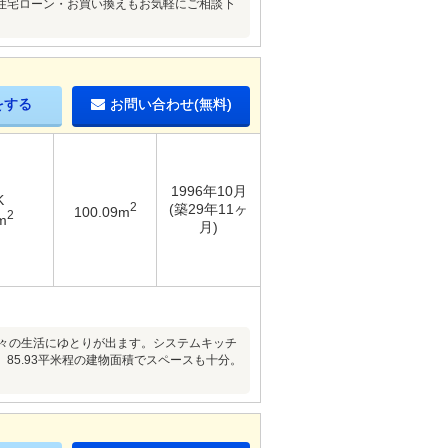
住宅ローン・お買い換えもお気軽にご相談下
をする
お問い合わせ(無料)
1996年10月
K
2
(築29年11ヶ
100.09m
2
m
月)
日々の生活にゆとりが出ます。システムキッチ
5.93平米程の建物面積でスペースも十分。