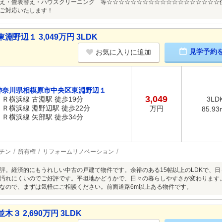
え・畳表替え・ハウスクリーニング 等☆☆☆☆☆☆☆☆☆☆☆☆☆☆☆☆☆☆☆
ご対応いたします！
野辺１ 3,049万円 3LDK
見学予約
お気に入りに追加
神奈川県相模原市中央区東淵野辺１
3,049
ＪＲ横浜線 古淵駅 徒歩19分
3LD
ＪＲ横浜線 淵野辺駅 徒歩22分
万円
85.93
ＪＲ横浜線 矢部駅 徒歩34分
チン
所有権
リフォームリノベーション
評。経済的にもうれしい中古の戸建て物件です。余裕のある15帖以上のLDKで、
汚れにくいのでご好評です。平坦地かどうかで、日々の暮らしやすさが変わります。8
なので、まずは気軽にご相談ください。前面道路6m以上ある物件です。
 2,690万円 3LDK