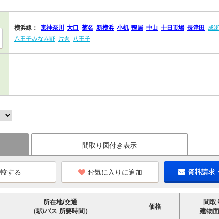
横浜線：
東神奈川
大口
菊名
新横浜
小机
鴨居
中山
十日市場
長津田
成
八王子みなみ野
片倉
八王子
間取り図付き表示
お気に入りに追加
資料請求
所在地/交通
間取
価格
（駅/バス 所要時間）
建物面