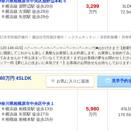
神奈川県相模原市中央区淵野辺本町５
3,299
ＪＲ横浜線 淵野辺駅 徒歩20分
3LD
ＪＲ横浜線 古淵駅 徒歩29分
万円
72.9
ＪＲ横浜線 矢部駅 徒歩29分
計住宅性能評価付
建設住宅性能評価付
システムキッチン
浴室乾燥機
所有
-146-414】へ*----+----*----+----*----+----*----+----*----+----*
に感謝してこれからも楽しく素敵なお家探しをお約束します。お家探しを始めてみ
てみませんか？何も決まっていなくて大丈夫！まずはお客様の夢をお聞かせくださ
ッフ一同【夢に人に住まいに本気です！】お客様のお問合せをお待ちしております
0万円 4SLDK
見学予約
お気に入りに追加
神奈川県相模原市中央区中央１
5,980
ＪＲ横浜線 相模原駅 徒歩13分
4SL
ＪＲ横浜線 矢部駅 徒歩27分
万円
170.5
ＪＲ相模線 南橋本駅 徒歩25分