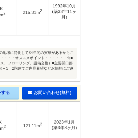
1992年10月
DK
2
(築33年11ヶ
215.31m
2
2m
月)
】この地域に特化して34年間の実績があるからこ
・・・・オススメポイント・・・・・・☆■
ロス、フローリング、設備交換）■主要開口部
LDK＋S 2階建てご内見希望などお気軽にご連
をする
お問い合わせ(無料)
K
2023年1月
2
121.11m
2
(築3年8ヶ月)
7m