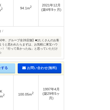
K
2021年12月
2
94.1m
2
(築4年9ヶ月)
m
権
□■おかげさまで【創業50年、グループ全28店舗】■□たくさんのお客
ようと思われたらまずは、お気軽に東宝ハウ
い！「行って良かったね」と思っていただけ
☆
をする
お問い合わせ(無料)
1997年4月
DK
2
(築29年5ヶ
100.05m
2
5m
月)