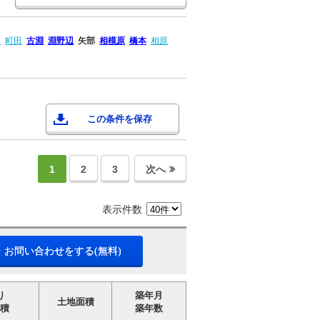
瀬
町田
古淵
淵野辺
矢部
相模原
橋本
相原
この条件を保存
1
2
3
次へ
表示件数
・お問い合わせをする(無料)
り
築年月
土地面積
積
築年数