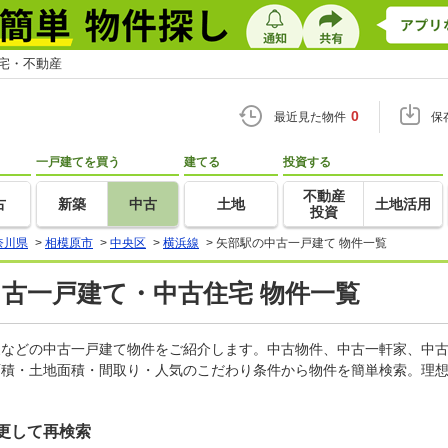
住宅・不動産
0
最近見た物件
保
一戸建てを買う
建てる
投資する
不動産
古
新築
中古
土地
土地活用
投資
奈川県
>
相模原市
>
中央区
>
横浜線
>
矢部駅の中古一戸建て 物件一覧
中古一戸建て・中古住宅 物件一覧
軒家などの中古一戸建て物件をご紹介します。中古物件、中古一軒家、中
面積・土地面積・間取り・人気のこだわり条件から物件を簡単検索。理想
更して再検索