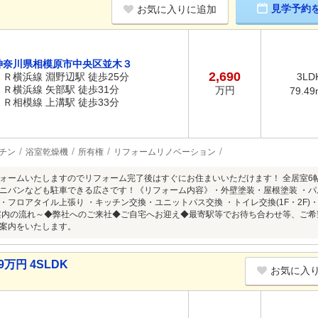
見学予約
お気に入りに追加
神奈川県相模原市中央区並木３
2,690
ＪＲ横浜線 淵野辺駅 徒歩25分
3LD
ＪＲ横浜線 矢部駅 徒歩31分
万円
79.49
ＪＲ相模線 上溝駅 徒歩33分
チン
浴室乾燥機
所有権
リフォームリノベーション
ォームいたしますのでリフォーム完了後はすぐにお住まいいただけます！ 全居室6
ニバンなども駐車できる広さです！《リフォーム内容》・外壁塗装・屋根塗装 ・
・フロアタイル上張り ・キッチン交換・ユニットパス交換 ・トイレ交換(1F・2F
内の流れ～◆弊社へのご来社◆ご自宅へお迎え◆最寄駅等でお待ち合わせ等、ご希
案内をいたします。
万円 4SLDK
お気に入