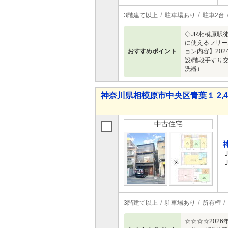
3階建て以上
駐車場あり
駐車2台
◇JR相模原駅
に使えるフリー
おすすめポイント
ョン内容】202
設/階段手すり
洗器）
神奈川県相模原市中央区青葉１ 2,48
中古住宅
3階建て以上
駐車場あり
所有権
☆☆☆☆202