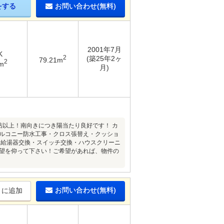
をする
お問い合わせ(無料)
2001年7月
K
2
(築25年2ヶ
79.21m
2
m
月)
帖以上！南向きにつき陽当たり良好です！ カ
パルコニー防水工事・クロス張替え・クッショ
)・給湯器交換・スイッチ交換・ハウスクリーニ
望を仰って下さい！ご希望があれば、物件の
お問い合わせ(無料)
りに追加