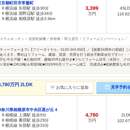
東京都町田市常盤町
3,399
ＪＲ横浜線 矢部駅 徒歩30分
4SL
ＪＲ横浜線 淵野辺駅 徒歩34分
万円
118.8
ＪＲ横浜線 相模原駅 徒歩3.6km
ステムキッチン
浴室乾燥機
所有権
即入居可
リフォームリノベーション
ティーフォーまで♪【フリーダイヤル：0120-343-650】／【創業34周年の実績
あります。弊社はリフォーム、建築、賃貸、売買を行う総合不動産会社です♪☆・・
佇む中古戸建！■土地65坪、建物35坪お庭付き■フルリフォーム住宅（水回り、ク
り良好■LDK18帖＆和室8帖■2026年6月リフォーム竣工 完成済み■収納豊富な4
80万円 2LDK
見学予約
お気に入りに追加
神奈川県相模原市中央区星が丘４
4,780
ＪＲ相模線 上溝駅 徒歩9分
2LD
ＪＲ相模線 番田駅 徒歩29分
万円
102.6
ＪＲ横浜線 矢部駅 徒歩33分