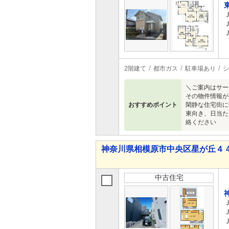
2階建て
都市ガス
駐車場あり
シ
＼ご案内はサー
その物件情報が
おすすめポイント
閑静な住宅街に
東向き、日当た
絡ください
神奈川県相模原市中央区星が丘４ 4,7
中古住宅