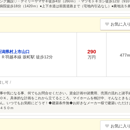
ング施設◇・デイリーヤマザキ徒歩4分（260ｍ）・マツモトキヨシ徒歩12分（910
病院徒歩18分（1420ｍ）●上下水道は前面道路まで（宅地内引込なし）●農地法５
お気に入
290
新潟県村上市山口
477
ＪＲ羽越本線 坂町駅 徒歩12分
万円
渡し可
事や気になる事、何でもお問合せください。資金計画や諸費用、売買の流れと諸手
ＯＫ。具体的な計画をこれから立てるところ、マイホームを検討中、そんなときも
ん。いつでもお気軽にどうぞ！◆建築条件無◆お好きなメーカー様で建築いただけ
４５０ｍ
お気に入