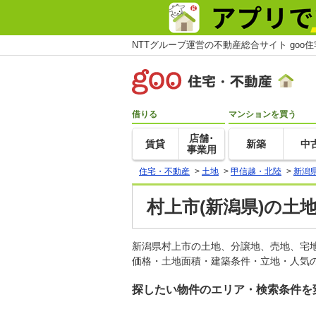
NTTグループ運営の不動産総合サイト goo
借りる
マンションを買う
店舗･
賃貸
新築
中
事業用
住宅・不動産
>
土地
>
甲信越・北陸
>
新潟
村上市(新潟県)の土
新潟県村上市の土地、分譲地、売地、宅
価格・土地面積・建築条件・立地・人気の
探したい物件のエリア・検索条件を