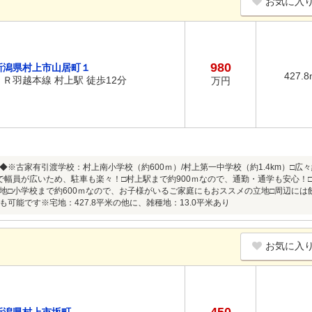
お気に入
980
新潟県村上市山居町１
427.8
ＪＲ羽越本線 村上駅 徒歩12分
万円
◆※古家有引渡学校：村上南小学校（約600ｍ）/村上第一中学校（約1.4km）□広々
で幅員が広いため、駐車も楽々！□村上駅まで約900ｍなので、通勤・通学も安心！
地□小学校まで約600ｍなので、お子様がいるご家庭にもおススメの立地□周辺に
も可能です※宅地：427.8平米の他に、雑種地：13.0平米あり
お気に入