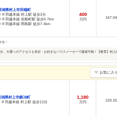
新潟県村上市田端町
400
ＪＲ羽越本線 村上駅 徒歩2分
167.0
ＪＲ羽越本線 岩船町駅 徒歩5.7km
万円
ＪＲ羽越本線 間島駅 徒歩7.4km
角地
分、大通へのアクセスも良好・お好きなハウスメーカーで建築可能！【教育】村上
お気に入
1,180
新潟県村上市鍛冶町
220.2
ＪＲ羽越本線 村上駅 徒歩12分
万円