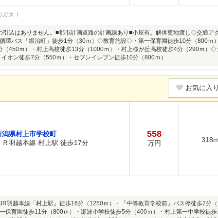
市ガス
の引込はありません。■都市計画道路の計画線あり■小屋有。解体更地渡し◇交通アクセ
循環バス「鍛治町」徒歩1分（30ｍ）◇教育施設◇・第一保育園徒歩10分（800ｍ）
分（450ｍ）・村上高校徒歩13分（1000ｍ）・村上桜が丘高校徒歩4分（290ｍ
・イオン徒歩7分（550ｍ）・セブンイレブン徒歩10分（800ｍ）
お気に入
558
新潟県村上市学校町
318
ＪＲ羽越本線 村上駅 徒歩17分
万円
JR羽越本線「村上駅」徒歩16分（1250ｍ）・「中等教育学校前」バス停徒歩2分（
一保育園徒歩11分（800ｍ）・瀬波小学校徒歩5分（400ｍ）・村上第一中学校徒歩1