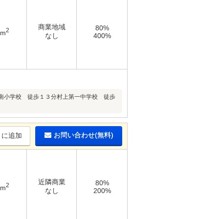
商業地域
80%
2
4m
なし
400%
南小学校 徒歩１３分村上第一中学校 徒歩
お問い合わせ(無料)
りに追加
近隣商業
80%
2
5m
なし
200%