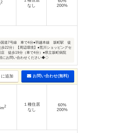
１種住居
60%
2
m
なし
200%
国道7号線 車で4分●羽越本線 坂町駅 徒
（徒歩22分）【周辺環境】●荒川ショッピングセ
川店 徒歩19分（車で4分）●県立坂町病院
気軽にお問い合わせください◆◇
お問い合わせ(無料)
りに追加
１種住居
60%
2
8m
なし
200%