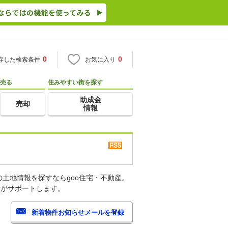
0
0
存した検索条件
お気に入り
売る
住みやすい街を探す
助成金
売却
情報
土地情報を探すならgoo住宅・不動産。
産がサポートします。