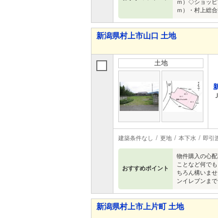
ｍ）◇ショッピ
ｍ）・村上総合
新潟県村上市山口 土地
土地
建築条件なし
更地
本下水
即引
物件購入の心配
ことなど何でも
おすすめポイント
ちろん構いませ
ンイレブンまで
新潟県村上市上片町 土地