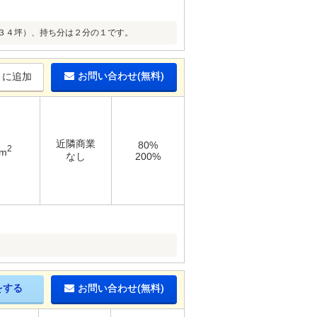
３４坪）、持ち分は２分の１です。
お問い合わせ(無料)
りに追加
近隣商業
80%
2
3m
なし
200%
をする
お問い合わせ(無料)