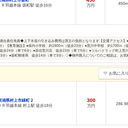
450
新潟県村上市坂町
450
ＪＲ羽越本線 坂町駅 徒歩16分
万円
適合責任免責◆上下水道の引き込み費用は買主の負担となります【交通アクセス】●
3分）【教育施設】●保内小学校 約1800ｍ（徒歩23分）●荒川中学校 約1700ｍ
徒歩24分（車で6分）●原信荒川店 徒歩23分（車で5分）●ツルハドラッグ村上荒
で3分）●坂町郵便局 徒歩14分（車で3分）◇◆物件購入についてのご相談は、お
お気に入
300
新潟県村上市緑町２
286.9
ＪＲ羽越本線 村上駅 徒歩18分
万円