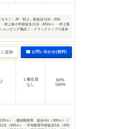
ス◇・JR「村上」駅徒歩12分（950
・村上南小学校徒歩11分（850ｍ）・村上第
）◇ショッピング施設◇・ドラックトップス徒歩
お問い合わせ(無料)
りに追加
１種住居
60%
2
m
なし
160%
130ｍ）・瀬波郵便局 徒歩4分（280ｍ）◇
2分（900ｍ）・中等教育学校徒歩5分（400