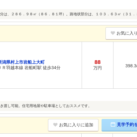
分は、２８６．９８㎡（８６．８１坪）。路地状部分は、１０３．６３㎡（３１．
お気に入
88
新潟県村上市岩船上大町
398.
ＪＲ羽越本線 岩船町駅 徒歩34分
万円
き渡し可能。住宅用地屋や駐車場としておススメです。
見学予約
お気に入りに追加