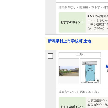
建築条件なし
南道路
本下水
都
■ガスの宅地内
ｍ）・まちなか
おすすめポイント
一中学校徒歩6
5分（380ｍ）
新潟県村上市学校町 土地
土地
建築条件なし
更地
本下水
◇周辺環境◇・
教育施設◇・第
おすすめポイント