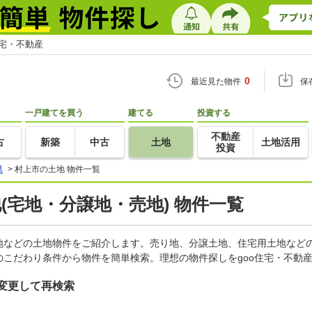
住宅・不動産
0
最近見た物件
保
一戸建てを買う
建てる
投資する
不動産
古
新築
中古
土地
土地活用
投資
県
>
村上市の土地 物件一覧
地(宅地・分譲地・売地) 物件一覧
地などの土地物件をご紹介します。売り地、分譲土地、住宅用土地などの
こだわり条件から物件を簡単検索。理想の物件探しをgoo住宅・不動
変更して再検索