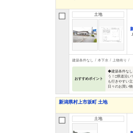
土地
建築条件なし
本下水
上物有り
◆建築条件なし
う！□県道沿い
おすすめポイント
も行きやすい立
日々のお買い物
新潟県村上市坂町 土地
土地