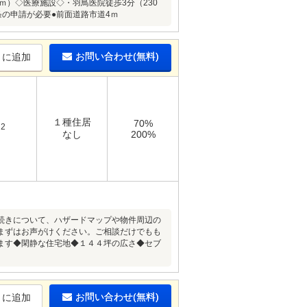
ｍ）◇医療施設◇・羽鳥医院徒歩3分（230
条の申請が必要●前面道路市道4ｍ
お問い合わせ(無料)
りに追加
１種住居
70%
2
m
なし
200%
続きについて、ハザードマップや物件周辺の
まずはお声がけください。ご相談だけでもも
ます◆閑静な住宅地◆１４４坪の広さ◆セブ
お問い合わせ(無料)
りに追加