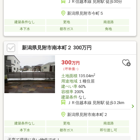
ＪＲ信越本線 見附駅 徒歩30分
新潟県見附市今町５
建築条件なし
更地
南道路
本下水
都市ガス
角地
新潟県見附市南本町２ 300万円
300
万円
（坪単価:-）
2
土地面積
135.04m
用途地域
１種住居
建ぺい率
60%
容積率
200%
建築条件
なし
ＪＲ信越本線 見附駅 徒歩3.2km
新潟県見附市南本町２
建築条件なし
更地
南道路
本下水
都市ガス
即引渡し可
子育て環境に良い物件です！