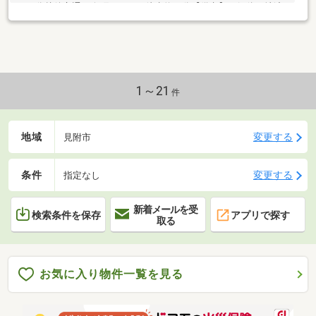
２２分越後交通 今町４丁目 徒歩約１分【備考】・解体更地渡
し・確定測量、分筆後引渡し・水道管越境あり（上水図面参
照）・敷地内電柱あり（ＮＴＴ）：土地使用料４，５００円/３
年・間口は手測量による数値です・確定測量の結果次第で、土地
面積、形状が変わる可能性あり※実測清算なし
1～21
件
地域
変更する
見附市
条件
変更する
指定なし
新着メールを受
検索条件を保存
アプリで探す
取る
お気に入り物件一覧を見る