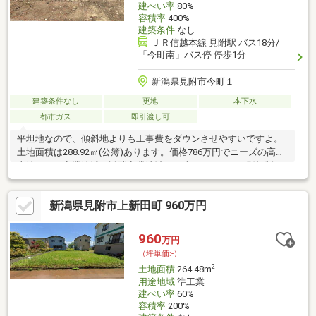
建ぺい率
80%
容積率
400%
建築条件
なし
ＪＲ信越本線 見附駅 バス18分/
「今町南」バス停 停歩1分
新潟県見附市今町１
建築条件なし
更地
本下水
都市ガス
即引渡し可
平坦地なので、傾斜地よりも工事費をダウンさせやすいですよ。
土地面積は288.92㎡(公簿)あります。価格786万円でニーズの高い
土地です。商業地域と近隣商業地域との違いとして、日影規制が
なく、様々な娯楽施設の建築が可能な点があります。こちらの住
宅用地で念願のマイホームはいかがでしょうか。土地購入をお考
新潟県見附市上新田町 960万円
えの方、コチラの売地は環境も良くておすすめです。南側に道路
があるため十分な日当たりが確保できます。現況引渡し、契約不
適合責任免責、確定測量買主負担、境界線非明示
960
万円
（坪単価:-）
2
土地面積
264.48m
用途地域
準工業
建ぺい率
60%
容積率
200%