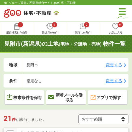
NTTグループ運営の不動産総合サイト goo住宅・不動産
1
0
0
0
最近検索した条件
最近見た物件
保存した条件
お気に入り
見附市(新潟県)の土地
物件一覧
(宅地・分譲地・売地)
地域
変更する
見附市
条件
変更する
指定なし
新着メールを受
検索条件を保存
アプリで探す
取る
21
件
が該当しました。