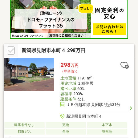
条件なしなので、自分で好きな業者を選ぶことができます。環境
の良いエリアにある売地です。平坦地なので、工事自体も進めや
すく、工事時間も短くなりやすいですよ。分筆のご相談承りま
す。契約不適合責任免責、土間解体、確定測量後引渡し
新潟県見附市本町４ 298万円
298
万円
（坪単価:-）
2
土地面積
119.1m
用途地域
１種住居
建ぺい率
60%
容積率
200%
建築条件
なし
ＪＲ信越本線 見附駅 徒歩31分
新潟県見附市本町４
建築条件なし
更地
本下水
都市ガス
角地
整形地