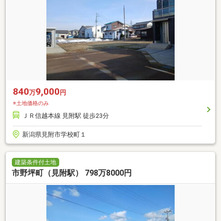
840
9,000
万
円
※土地価格のみ
ＪＲ信越本線 見附駅 徒歩23分
新潟県見附市学校町１
建築条件付土地
市野坪町（見附駅） 798万8000円