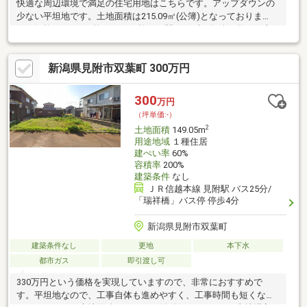
快適な周辺環境で満足の住宅用地はこちらです。アップダウンの
少ない平坦地です。土地面積は215.09㎡(公簿)となっておりま
す。価格650万円と抑えめの価格にも関わらず、条件も整った土
地です。接道10メートル以上あると非常時にも役立ちます。おも
に軽工業など環境悪化のおそれのない工場の増進を図るのが準工
新潟県見附市双葉町 300万円
業地域です。
300
万円
（坪単価:-）
2
土地面積
149.05m
用途地域
１種住居
建ぺい率
60%
容積率
200%
建築条件
なし
ＪＲ信越本線 見附駅 バス25分/
「瑞祥橋」バス停 停歩4分
新潟県見附市双葉町
建築条件なし
更地
本下水
都市ガス
即引渡し可
330万円という価格を実現していますので、非常におすすめで
す。平坦地なので、工事自体も進めやすく、工事時間も短くなり