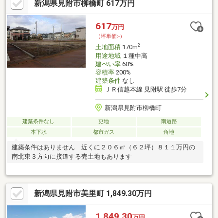
新潟県見附市柳橋町 617万円
617
万円
（坪単価:-）
2
土地面積
170m
用途地域
１種中高
建ぺい率
60%
容積率
200%
建築条件
なし
ＪＲ信越本線 見附駅 徒歩7分
新潟県見附市柳橋町
建築条件なし
更地
南道路
本下水
都市ガス
角地
建築条件はありません 近くに２０６㎡（６２坪）８１１万円の
南北東３方向に接道する売土地もあります
新潟県見附市美里町 1,849.30万円
1,849.30
万円