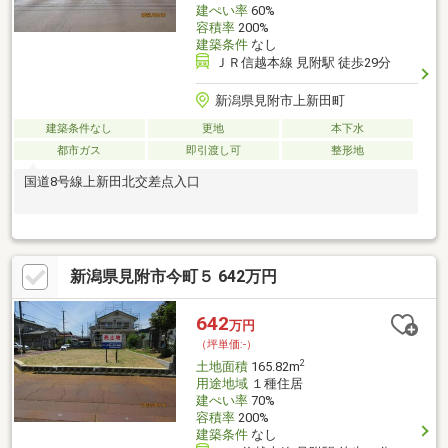
建ぺい率
60%
容積率
200%
建築条件
なし
ＪＲ信越本線 見附駅 徒歩29分
新潟県見附市上新田町
建築条件なし
更地
本下水
都市ガス
即引渡し可
整形地
国道8号線上新田北交差点入口
新潟県見附市今町５ 642万円
642
万円
（坪単価:-）
2
土地面積
165.82m
用途地域
１種住居
建ぺい率
70%
容積率
200%
建築条件
なし