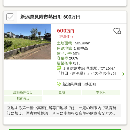
やすいですよ。土地面積は149.05㎡(公簿)でイチオシ。土地購入
の際、売地のことなら当社にご相談ください。映画館や劇場など
人が集まる施設や住環境の悪化を促す規模の工場などの建築が禁
新潟県見附市熱田町 600万円
止されているのが、第一種住居地域です。
600
万円
（坪単価:-）
2
土地面積
1505.89m
用途地域
１種中高
建ぺい率
60%
容積率
200%
建築条件
なし
ＪＲ信越本線 見附駅 バス26分/
「熱田（新潟県）」バス停 停歩3分
新潟県見附市熱田町
建築条件なし
更地
本下水
都市ガス
立地する第一種中高層住居専用地域では、一定の制限内で教育施
設に加え、医療福祉施設、さらに小規模な店舗や飲食店などの建
設が認められている地域です。土地と接している道路である接道
の幅が15m以上あります。広さの心配がいらない土地面積1505.89
㎡(公簿)。快適な周辺環境で満足の住宅用地はこちらです。建築