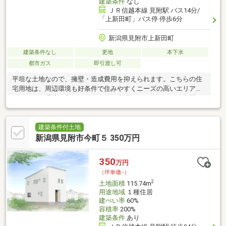
建築条件
なし
ＪＲ信越本線 見附駅 バス14分/
「上新田町」バス停 停歩6分
新潟県見附市上新田町
建築条件なし
更地
本下水
都市ガス
即引渡し可
平坦な土地なので、擁壁・造成費用を抑えられます。こちらの住
宅用地は、周辺環境も好条件で住みやすくニーズの高いエリアに
あります。環境の良いエリアにある売地です。住みやすい空間の
条件の1つに前面道路が6m以上あるところを入れてみては。経済
面での圧迫が相場より低く、その分心に余裕が生まれる960万円
の土地です。住宅や学校、病院に加えて、一般的な商業娯楽施
建築条件付土地
設、危険性や環境悪化のおそれのない工場などが建てられる準工
新潟県見附市今町５ 350万円
業地域。土地面積は264.48㎡(公簿)となっています。現況引渡
し、契約不適合責任免責、確定測量買主負担、境界線非明示
350
万円
（坪単価:-）
2
土地面積
115.74m
用途地域
１種住居
建ぺい率
60%
容積率
200%
建築条件
あり