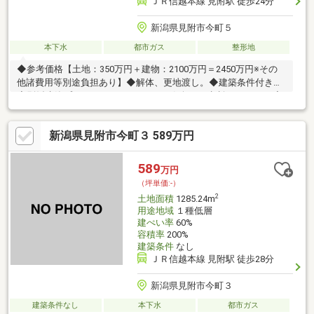
ＪＲ信越本線 見附駅 徒歩24分
新潟県見附市今町５
本下水
都市ガス
整形地
◆参考価格【土地：350万円＋建物：2100万円＝2450万円※その
他諸費用等別途負担あり】◆解体、更地渡し。◆建築条件付き。
◆別紙建築プランがありますので、お気軽にご相談ください。◆
確定測量及び分筆（合筆）の結果、面積が増減する場合がありま
す。
新潟県見附市今町３ 589万円
589
万円
（坪単価:-）
2
土地面積
1285.24m
用途地域
１種低層
建ぺい率
60%
容積率
200%
建築条件
なし
ＪＲ信越本線 見附駅 徒歩28分
新潟県見附市今町３
建築条件なし
本下水
都市ガス