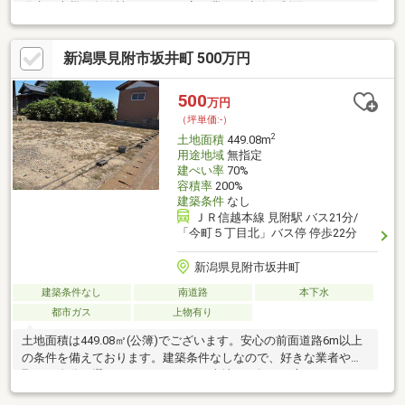
発生、火災の危険性などから一定の業種の建築は制限されている
地域です。少しでも金銭的な負担を減らすために、土地の購入価
格は安く抑えましょう。こちらは880万円になります。土地面積
新潟県見附市坂井町 500万円
は366㎡(公簿)で一押しです。日当たりを重視している方に適した
南側道路になります。間取りの自由度が高い角地で、理想の住ま
いを築きましょう。
500
万円
（坪単価:-）
2
土地面積
449.08m
用途地域
無指定
建ぺい率
70%
容積率
200%
建築条件
なし
ＪＲ信越本線 見附駅 バス21分/
「今町５丁目北」バス停 停歩22分
新潟県見附市坂井町
建築条件なし
南道路
本下水
都市ガス
上物有り
土地面積は449.08㎡(公簿)でございます。安心の前面道路6m以上
の条件を備えております。建築条件なしなので、好きな業者や間
取りを自分で選ぶことができます。売地をお探しの方にぴったり
の土地がこちらです。購入価格460万円と好条件です。ぜひご検