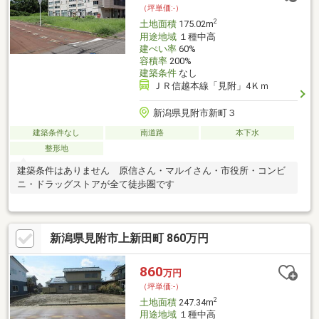
（坪単価:-）
2
土地面積
175.02m
用途地域
１種中高
建ぺい率
60%
容積率
200%
建築条件
なし
ＪＲ信越本線「見附」4Ｋｍ
新潟県見附市新町３
建築条件なし
南道路
本下水
整形地
建築条件はありません 原信さん・マルイさん・市役所・コンビ
ニ・ドラッグストアが全て徒歩圏です
新潟県見附市上新田町 860万円
860
万円
（坪単価:-）
2
土地面積
247.34m
用途地域
１種中高