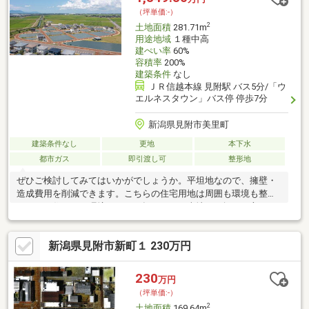
（坪単価:-）
2
土地面積
281.71m
用途地域
１種中高
建ぺい率
60%
容積率
200%
建築条件
なし
ＪＲ信越本線 見附駅 バス5分/「ウ
エルネスタウン」バス停 停歩7分
新潟県見附市美里町
建築条件なし
更地
本下水
都市ガス
即引渡し可
整形地
ぜひご検討してみてはいかがでしょうか。平坦地なので、擁壁・
造成費用を削減できます。こちらの住宅用地は周囲も環境も整っ
ており、住まいの環境として一押しです。売地をお探しの方にぴ
ったりの土地がこちらです。建築条件なしなので、建物の間取り
も自分で考えることが可能で、建築についてじっくり考えられま
新潟県見附市新町１ 230万円
す。土地面積は281.71㎡(実測)となっています。一定の病院や老
人福祉センターなどの医療福祉施設、さらに小規模な店舗や飲食
店などの建設が可能な第一種中高層住居専用地域。
230
万円
（坪単価:-）
2
土地面積
169.64m