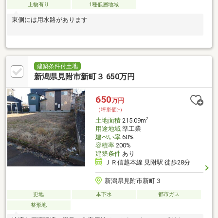
上物有り
1種低層地域
東側には用水路があります
建築条件付土地
新潟県見附市新町３ 650万円
650
万円
（坪単価:-）
2
土地面積
215.09m
用途地域
準工業
建ぺい率
60%
容積率
200%
建築条件
あり
ＪＲ信越本線 見附駅 徒歩28分
新潟県見附市新町３
更地
本下水
都市ガス
整形地