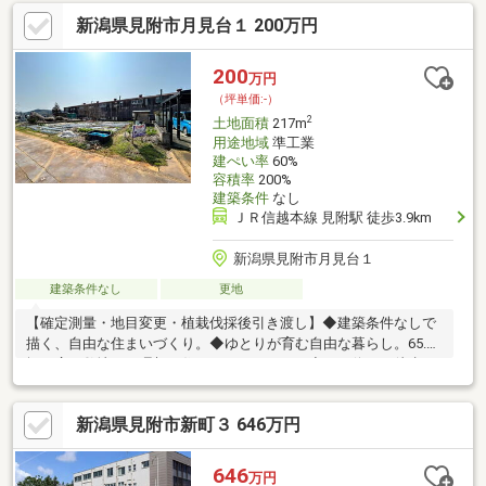
討してみてはいかがでしょうか。現況引渡し、建物解体後更地渡
新潟県見附市月見台１ 200万円
し、契約不適合責任免責、境界線非明示
200
万円
（坪単価:-）
2
土地面積
217m
用途地域
準工業
建ぺい率
60%
容積率
200%
建築条件
なし
ＪＲ信越本線 見附駅 徒歩3.9km
新潟県見附市月見台１
建築条件なし
更地
【確定測量・地目変更・植栽伐採後引き渡し】◆建築条件なしで
描く、自由な住まいづくり。◆ゆとりが育む自由な暮らし。65.64
坪の広々敷地で、理想の住まいをかたちに。◆バス停まで徒歩2
分。車に頼りすぎない暮らしを支える好立地。◆小中学校徒歩圏
内。登下校の不安を解消。子供の時間を増やし、親の安心を支え
新潟県見附市新町３ 646万円
る距離。◆冬の朝が変わる。除雪の負担をグッと減らす消雪パイ
プ完備。
646
万円