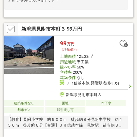
新潟県見附市本町３ 99万円
99
万円
（坪単価:-）
2
土地面積
125.22m
用途地域
準工業
建ぺい率
60%
容積率
200%
建築条件
なし
ＪＲ信越本線 見附駅 徒歩30分
新潟県見附市本町３
建築条件なし
更地
本下水
都市ガス
即引渡し可
【教育】見附小学校 約６００ｍ 徒歩約８分見附中学校 約４
５０ｍ 徒歩約６分【交通】ＪＲ信越本線 見附駅 徒歩約３０
分みつけコミュニティバス ふぁみりあ前 徒歩約７分【お引き
渡し条件】・売主契約不適合責任免責・公拡法の届け出要【備