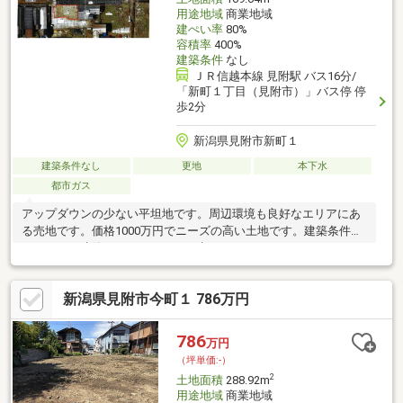
用途地域
商業地域
建ぺい率
80%
容積率
400%
建築条件
なし
ＪＲ信越本線 見附駅 バス16分/
「新町１丁目（見附市）」バス停 停
歩2分
新潟県見附市新町１
建築条件なし
更地
本下水
都市ガス
アップダウンの少ない平坦地です。周辺環境も良好なエリアにあ
る売地です。価格1000万円でニーズの高い土地です。建築条件な
しなので、建築についてじっくり考えられるというメリットがあ
ります。商業地域は、スーパーや銀行等が近くにあり、日常生活
でも便利な地域です。土地面積は856.68㎡(公簿)でございます。
新潟県見附市今町１ 786万円
更地渡し、契約不適合責任免責、境界非明示、確定測量買主負担
786
万円
（坪単価:-）
2
土地面積
288.92m
用途地域
商業地域