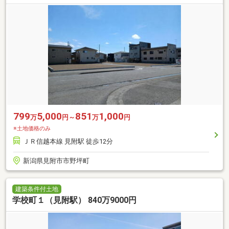
799
5,000
851
1,000
万
円～
万
円
※土地価格のみ
ＪＲ信越本線 見附駅 徒歩12分
新潟県見附市市野坪町
建築条件付土地
学校町１（見附駅） 840万9000円