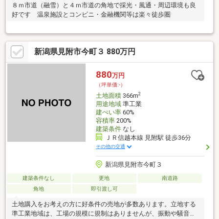
８ｍ市道（融雪）と４ｍ市道の角地で採光・風通・周辺環境も良
好です 温泉施設とコンビニ・金融機関等は楽々徒歩圏
新潟県見附市今町３ 880万円
880
万円
（坪単価:-）
2
土地面積
366m
用途地域
準工業
建ぺい率
60%
容積率
200%
建築条件
なし
ＪＲ信越本線 見附駅 徒歩36分
その他の交通
新潟県見附市今町３
建築条件なし
更地
南道路
角地
即引渡し可
土地購入をお考えの方に好条件の売地が多数あります。立地する
準工業地域は、工場の規模に規制はありませんが、振動や騒音の