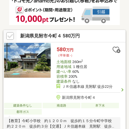
新潟県見附市今町４ 580万円
580
万円
（坪単価:-）
2
土地面積
260m
用途地域
１種住居
建ぺい率
60%
容積率
200%
建築条件
なし
ＪＲ信越本線 見附駅 徒歩22分
新潟県見附市今町４
建築条件なし
南道路
本下水
都市ガス
【教育】今町小学校 約１２００ｍ 徒歩約１５分今町中学校
約２２０ｍ 徒歩約３分【交通】ＪＲ信越本線 見附駅 徒歩約