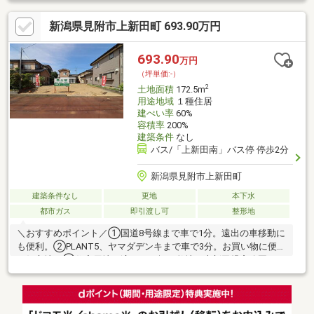
考】・現況測量実施予定・上水道、下水道のメーター無し－物件
新潟県見附市上新田町 693.90万円
情報－●見附小中学校まで徒歩８分圏内で、登下校も安心●コンビ
ニまで徒歩６分●国道８号線までお車約１０分●周辺は閑静な住宅
地
693.90
万円
（坪単価:-）
2
土地面積
172.5m
用途地域
１種住居
建ぺい率
60%
容積率
200%
建築条件
なし
バス/「上新田南」バス停 停歩2分
新潟県見附市上新田町
建築条件なし
更地
本下水
都市ガス
即引渡し可
整形地
＼おすすめポイント／①国道8号線まで車で1分。遠出の車移動に
も便利。②PLANT5、ヤマダデンキまで車で3分。お買い物に便利
な好立地。③住宅用地に適した52坪の敷地。上新田児童公園まで
徒歩2分。④前面道路に消雪パイプ完備。冬季も安心。⑤商業施
設や銀行、郵便局などが徒歩5分圏内に揃った好立地。⑥景観豊
かな見附市民憩いの場”パティオ新潟”まで徒歩10分。