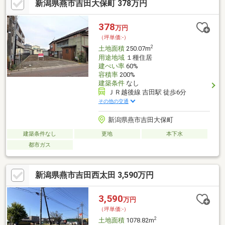
新潟県燕市吉田大保町 378万円
378
万円
（坪単価:-）
2
土地面積
250.07m
用途地域
１種住居
建ぺい率
60%
容積率
200%
建築条件
なし
ＪＲ越後線 吉田駅 徒歩6分
その他の交通
新潟県燕市吉田大保町
建築条件なし
更地
本下水
都市ガス
新潟県燕市吉田西太田 3,590万円
3,590
万円
（坪単価:-）
2
土地面積
1078.82m