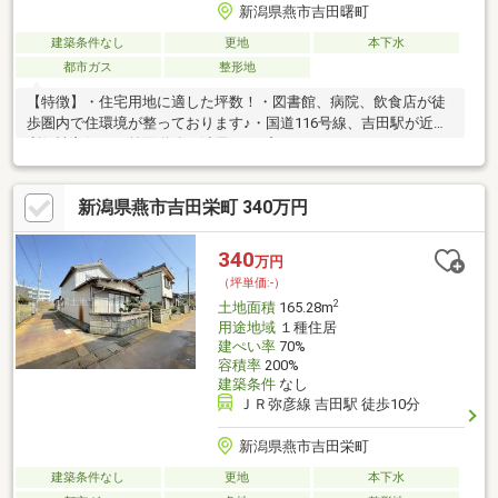
新潟県燕市吉田曙町
建築条件なし
更地
本下水
都市ガス
整形地
【特徴】・住宅用地に適した坪数！・図書館、病院、飲食店が徒
歩圏内で住環境が整っております♪・国道116号線、吉田駅が近く
利便性良好！・前面道路に消雪パイプがあります
新潟県燕市吉田栄町 340万円
340
万円
（坪単価:-）
2
土地面積
165.28m
用途地域
１種住居
建ぺい率
70%
容積率
200%
建築条件
なし
ＪＲ弥彦線 吉田駅 徒歩10分
新潟県燕市吉田栄町
建築条件なし
更地
本下水