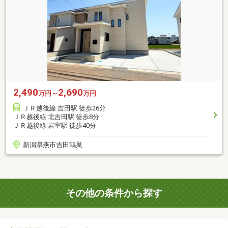
2,490
2,690
万円～
万円
ＪＲ越後線 吉田駅 徒歩26分
ＪＲ越後線 北吉田駅 徒歩8分
ＪＲ越後線 岩室駅 徒歩40分
新潟県燕市吉田鴻巣
その他の条件から探す