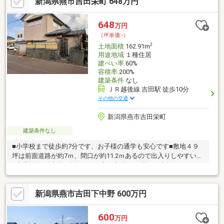
新潟県燕市吉田栄町 648万円
648
万円
（坪単価:-）
2
土地面積
162.91m
用途地域
１種住居
建ぺい率
60%
容積率
200%
建築条件
なし
ＪＲ越後線 吉田駅 徒歩10分
その他の交通
新潟県燕市吉田栄町
建築条件なし
■小学校まで徒歩約7分です、お子様の通学も安心です■敷地４９
坪は前面道路が約7ｍ、間口が約11.2ｍあるので出入りしやすい！
■商業施設も近隣に多数あり便利な立地です現況：上物あり→解
体更地渡し吉田南小学校：約500ｍ（徒歩約7分）吉田中学校：約
2200ｍ（徒歩約28分）
新潟県燕市吉田下中野 600万円
600
万円