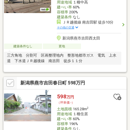
用途地域
１種中高
建ぺい率
60%
容積率
200%
建築条件
なし
ＪＲ越後線 南吉田駅 徒歩10分
その他の交通
新潟県燕市吉田西太田
建築条件なし
更地
三方角地 分割可 区画整理地内 整形地都市ガス 電気 上水
道 下水道ＪＲ越後線 南吉田 徒歩１１分
新潟県燕市吉田春日町 598万円
598
万円
（坪単価:-）
2
土地面積
165.28m
用途地域
１種住居
建ぺい率
60%
容積率
196%
建築条件
なし