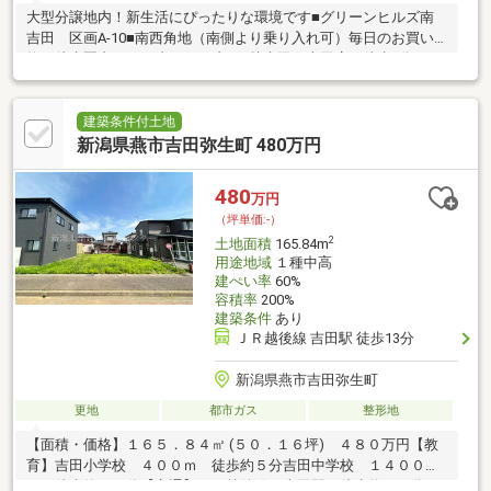
大型分譲地内！新生活にぴったりな環境です■グリーンヒルズ南
吉田 区画A-10■南西角地（南側より乗り入れ可）毎日のお買い
物が徒歩圏内！■セブンイレブン下越吉田西太田店 徒歩3分■ウ
ェルシア燕西太田店 徒歩3分■新印西部卸売市場 直売所 徒歩3
分■ウオロク吉田店 徒歩6分通勤・通学にも安心な立地です！■
吉田南小学校 徒歩6分■JR南吉田駅 徒歩10分■JR吉田駅 徒歩
建築条件付土地
20分、車で4分■燕市循環バス バス停『新印西部卸売市場』 徒歩
新潟県燕市吉田弥生町 480万円
2分もしもの時に安心！■新潟県立吉田病院 車で7分お出かけ・
遊びにおすすめ！■みなみ親水公園 徒歩5分■ネクストジェネレ
480
万円
ーションタウン 徒歩2分
（坪単価:-）
2
土地面積
165.84m
用途地域
１種中高
建ぺい率
60%
容積率
200%
建築条件
あり
ＪＲ越後線 吉田駅 徒歩13分
新潟県燕市吉田弥生町
更地
都市ガス
整形地
【面積・価格】１６５．８４㎡ (５０．１６坪) ４８０万円【教
育】吉田小学校 ４００ｍ 徒歩約５分吉田中学校 １４００
ｍ 徒歩約１８分【交通】ＪＲ越後線 吉田駅 徒歩約１３分ミ