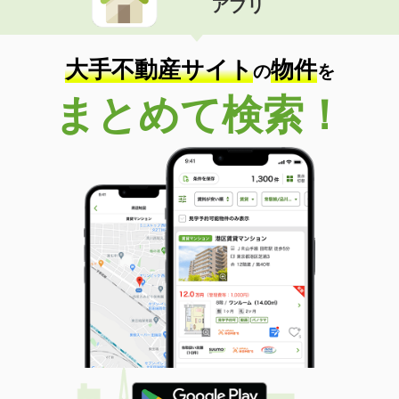
アプリ
大手不動産サイト
物件
の
を
まとめて検索！