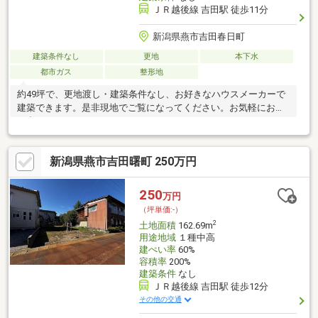
ＪＲ越後線 吉田駅 徒歩11分
新潟県燕市吉田春日町
建築条件なし
更地
本下水
都市ガス
整形地
約49坪で、更地渡し・建築条件なし、お好きなハウスメーカーで
建築できます。是非現地でご覧になってください。お気軽にお問
い合わせください。
新潟県燕市吉田曙町 250万円
250
万円
（坪単価:-）
2
土地面積
162.69m
用途地域
１種中高
建ぺい率
60%
容積率
200%
建築条件
なし
ＪＲ越後線 吉田駅 徒歩12分
その他の交通