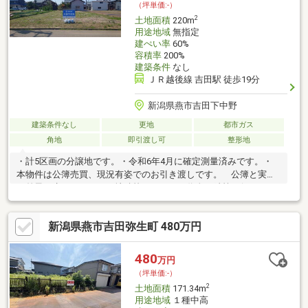
（坪単価:-）
2
土地面積
220m
用途地域
無指定
建ぺい率
60%
容積率
200%
建築条件
なし
ＪＲ越後線 吉田駅 徒歩19分
新潟県燕市吉田下中野
建築条件なし
更地
都市ガス
角地
即引渡し可
整形地
・計5区画の分譲地です。・令和6年4月に確定測量済みです。・
本物件は公簿売買、現況有姿でのお引き渡しです。 公簿と実測
に差異が生じていても、地積校正および、代金の精算は行いませ
ん。・区画④、⑤については、契約後に農地転用の手続きを行
います。 また、買主様負担にて地目変更登記のお手続きが必要
新潟県燕市吉田弥生町 480万円
です。・区画③、④、⑤の敷地内には東北電力の電柱と支線が
設置されています。・近隣での脱穀機の使用により、ちりが舞う
可能性があります。
480
万円
（坪単価:-）
2
土地面積
171.34m
用途地域
１種中高