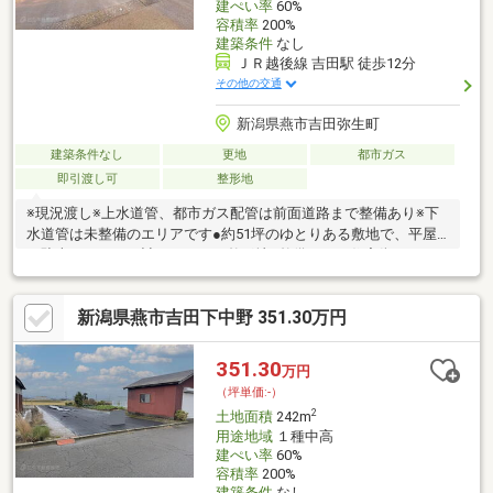
建ぺい率
60%
容積率
200%
建築条件
なし
ＪＲ越後線 吉田駅 徒歩12分
その他の交通
新潟県燕市吉田弥生町
建築条件なし
更地
都市ガス
即引渡し可
整形地
※現況渡し※上水道管、都市ガス配管は前面道路まで整備あり※下
水道管は未整備のエリアです●約51坪のゆとりある敷地で、平屋
や駐車スペースも計画しやすい整形地●整備された住宅街の一
角。幹線道路や国道から離れ、静かな住環境●前面道路は消雪パ
イプ完備の幅員約6ｍの公道●徒歩3分「吉田小学校」エリア小学
新潟県燕市吉田下中野 351.30万円
校の向かいに保育園があり、子育てファミリーも安心の住環境！
●毎日のお買物は車約3分「スーパーマルイ」が便利周辺にコンビ
ニ、ドラッグストア、医療機関が充実●徒歩12分「ＪＲ吉田駅」
351.30
万円
からは新潟駅方面（越後線）、弥彦駅方面・燕三条駅方面（弥彦
（坪単価:-）
線）の2沿線が利用可能
2
土地面積
242m
用途地域
１種中高
建ぺい率
60%
容積率
200%
建築条件
なし