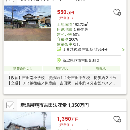
550
万円
（坪単価:-）
2
土地面積
192.72m
用途地域
１種住居
建ぺい率
60%
容積率
200%
建築条件
なし
ＪＲ越後線 吉田駅 徒歩4分
新潟県燕市吉田旭町２
建築条件なし
都市ガス
整形地
【教育】吉田南小学校 徒歩約１４分吉田中学校 徒歩約２４分
【交通】ＪＲ越後線／弥彦線 吉田駅 徒歩約４分市営バス／や
ひこ号 吉田駅 徒歩約４分【お引渡し条件】・契約後、解体更
地渡し・令和９年度に前面道路へ下水道本管が敷設予定（市の予
算状況により時期が変動する可能性有） 宅内マス設置時には負
新潟県燕市吉田法花堂 1,350万円
担金15万円が必要※令和９年度時点で市へ要確認・令和８年度中
に建築を行う場合は合併浄化槽の設置が必要 ただし下水道整備
後は浄化槽の撤去または廃止が必要－物件の特徴－・国道１１６
1,350
万円
号線までお車約３分！・前面道路は広々７．７ｍで、お車の出し
（坪単価:-）
入れも楽々♪