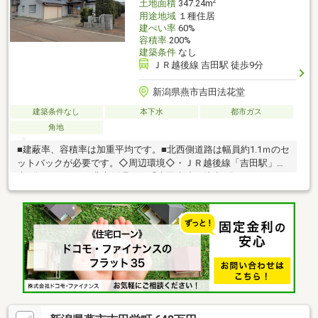
2
土地面積
347.24m
用途地域
１種住居
建ぺい率
60%
容積率
200%
建築条件
なし
ＪＲ越後線 吉田駅 徒歩9分
新潟県燕市吉田法花堂
建築条件なし
本下水
都市ガス
角地
■建蔽率、容積率は加重平均です。■北西側道路は幅員約1.1ｍのセ
ットバックが必要です。◇周辺環境◇・ＪＲ越後線「吉田駅」徒
歩9分（700ｍ）・燕市循環バス「吉田病院」徒歩3分（200ｍ）・
吉田南小学校まで1400ｍ、吉田中学校まで2000ｍ・原信徒歩12分
（950ｍ）・ツルハドラッグ徒歩8分（600ｍ）・ファミリーマー
ト徒歩2分（130ｍ）