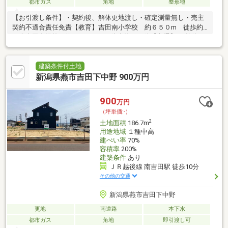
都市ガス
角地
整形地
【お引渡し条件】・契約後、解体更地渡し・確定測量無し・売主
契約不適合責任免責【教育】吉田南小学校 約６５０m 徒歩約
９分吉田中学校 約２４００m 徒歩約３０分【交通】JR越後
線 吉田駅 徒歩約１０分市営バス 吉田産業会館 徒歩約９分
◆建築条件なし！お好きな建築会社様で建築可能◎◆開放感ある
南西角地◆吉田駅や吉田南小学校まで徒歩１０分◆周辺は閑静な
建築条件付土地
住宅地です♪
新潟県燕市吉田下中野 900万円
900
万円
（坪単価:-）
2
土地面積
186.7m
用途地域
１種中高
建ぺい率
70%
容積率
200%
建築条件
あり
ＪＲ越後線 南吉田駅 徒歩10分
その他の交通
新潟県燕市吉田下中野
更地
南道路
本下水
都市ガス
角地
即引渡し可