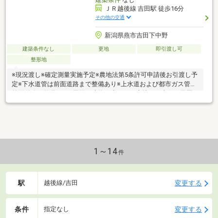
ＪＲ越後線 吉田駅 徒歩16分
その他の交通
新潟県燕市吉田下中野
建築条件なし
更地
即引渡し可
整形地
※現況渡し※確定測量実施予定※農地法第5条許可申請後お引渡し予
定※下水道管は前面道路まで整備あり※上水道および都市ガス管は
前面道路に整備なし●周囲は建物が少なく、本地より東側は田園
風景が広がり眺望良好●ゆとりのある約73坪。平屋住宅やガレー
ジを建築ご希望の方へおすすめ●国道113号線まで約350m・原信
吉田店 徒歩6分・セブン-イレブン 徒歩11分その他、国道沿い
には商業施設が充実！車約2分程度でスーパー・ドラッグストア・
ホームセンター等複数店舗が利用可能●燕三条駅までは車約20分
程度・国道289号線にもアクセスがよく三条エリアへのお出か
1～14
件
け・通勤がスムーズ
駅
変更する
越後線/吉田
条件
変更する
指定なし