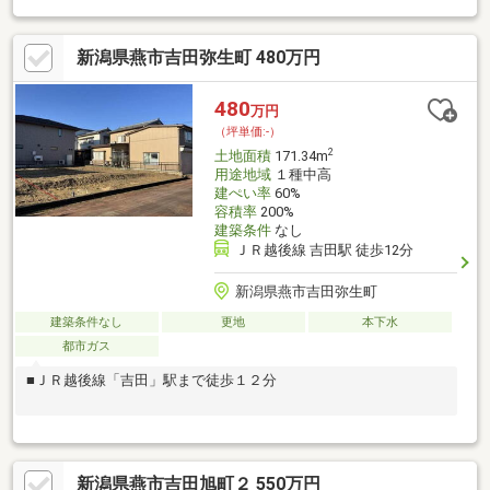
コぴょん号 まがり屋 徒歩約１４分【お引渡し条件】建築条件
付き：タクトホーム株式会社
新潟県燕市吉田弥生町 480万円
480
万円
（坪単価:-）
2
土地面積
171.34m
用途地域
１種中高
建ぺい率
60%
容積率
200%
建築条件
なし
ＪＲ越後線 吉田駅 徒歩12分
新潟県燕市吉田弥生町
建築条件なし
更地
本下水
都市ガス
■ＪＲ越後線「吉田」駅まで徒歩１２分
新潟県燕市吉田旭町２ 550万円