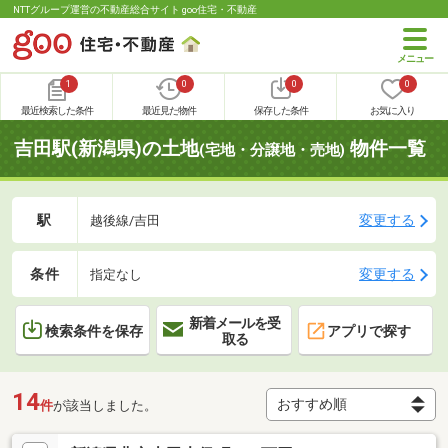
NTTグループ運営の不動産総合サイト goo住宅・不動産
1
0
0
0
最近検索した条件
最近見た物件
保存した条件
お気に入り
吉田駅(新潟県)の土地
物件一覧
(宅地・分譲地・売地)
駅
変更する
越後線/吉田
条件
変更する
指定なし
新着メールを受
検索条件を保存
アプリで探す
取る
14
件
が該当しました。