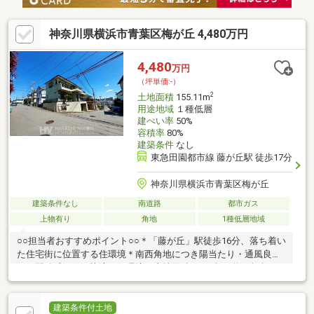
神奈川県横浜市青葉区梅が丘 4,480万円
4,480
万円
（坪単価:-）
2
土地面積
155.11m
用途地域
１種低層
建ぺい率
50%
容積率
80%
建築条件
なし
東急田園都市線 藤が丘駅 徒歩17分
神奈川県横浜市青葉区梅が丘
建築条件なし
南道路
都市ガス
上物有り
角地
1種低層地域
○○担当者おすすめポイント○○＊「藤が丘」駅徒歩16分、落ち着い
た住宅街に位置する住環境＊南西角地につき陽当たり・通風良
好、開放感のある快適な住環境＊土地面積155㎡超（約46坪超）
のゆとりある敷地＊南道路に面し、前面約6.5mとゆとりある幅員
で駐車もしやすい立地＊第一種低層住居専用地域につき、静かで
落ち着いた街並みが広がります＊おすすめのハウスメーカーのご
建築条件付土地