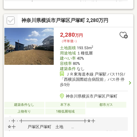
スマッチング】とは？タカマツハウスの宅地を購入されるお客様
に、最適なハウスメーカーを紹介するシステムです◎相談時から
成約まで完全無料何度相談しても、お客様のご負担はありません
神奈川県横浜市戸塚区戸塚町 2,280万円
◎中立的な立場からのご紹介本当にお客様に最適だと思われるハ
ウスメーカーをご紹介します◎「会社」だけでなく、ハウスメー
カー選りすぐりの「担当者」をご紹介住宅展示場だと、担当者と
2,280
万円
の出会いは巡り合わせ次第。ミラクラスマッチングなら、お客様
（坪単価:-）
にぴったりのハウスメーカーの担当者をご紹介します。
2
土地面積
193.53m
用途地域
１種低層
建ぺい率
40%
容積率
80%
建築条件
なし
ＪＲ東海道本線 戸塚駅 バス11分/
「西横浜国際総合病院前」バス停 停
歩5分
神奈川県横浜市戸塚区戸塚町
建築条件なし
本下水
都市ガス
上物有り
1種低層地域
・╋・╋━━━━━━━━━━━━━━━╋☆╋
☆╋ 戸塚区戸塚町 土地
╋━━━━━━━━━━━━━━━━━━□アクセス 東海道