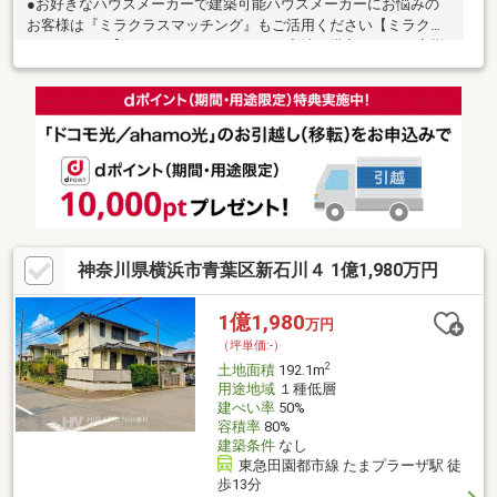
●お好きなハウスメーカーで建築可能ハウスメーカーにお悩みの
お客様は『ミラクラスマッチング』もご活用ください【ミラクラ
スマッチング】とは？タカマツハウスの宅地を購入されるお客様
に、最適なハウスメーカーを紹介するシステムです◎相談時から
成約まで完全無料何度相談しても、お客様のご負担はありません
◎中立的な立場からのご紹介本当にお客様に最適だと思われるハ
ウスメーカーをご紹介します◎「会社」だけでなく、ハウスメー
カー選りすぐりの「担当者」をご紹介住宅展示場だと、担当者と
の出会いは巡り合わせ次第。ミラクラスマッチングなら、お客様
にぴったりのハウスメーカーの担当者をご紹介します。
神奈川県横浜市青葉区新石川４ 1億1,980万円
1億1,980
万円
（坪単価:-）
2
土地面積
192.1m
用途地域
１種低層
建ぺい率
50%
容積率
80%
建築条件
なし
東急田園都市線 たまプラーザ駅 徒
歩13分