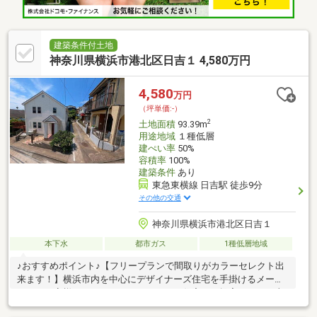
建築条件付土地
神奈川県横浜市港北区日吉１ 4,580万円
4,580
万円
（坪単価:-）
2
土地面積
93.39m
用途地域
１種低層
建ぺい率
50%
容積率
100%
建築条件
あり
東急東横線 日吉駅 徒歩9分
その他の交通
神奈川県横浜市港北区日吉１
本下水
都市ガス
1種低層地域
♪おすすめポイント♪【フリープランで間取りがカラーセレクト出
来ます！】横浜市内を中心にデザイナーズ住宅を手掛けるメーカ
ーが、お客様のライフスタイルにあった住宅をご提案します！土
地価格４５８０万円＋建物参考価格２０００万=６５８０万円！！