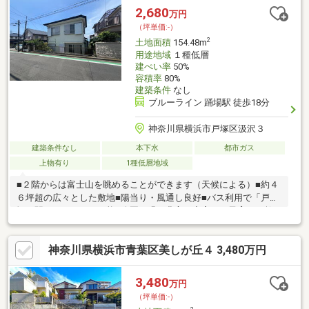
2,680
万円
（坪単価:-）
2
土地面積
154.48m
用途地域
１種低層
建ぺい率
50%
容積率
80%
建築条件
なし
ブルーライン 踊場駅 徒歩18分
神奈川県横浜市戸塚区汲沢３
建築条件なし
本下水
都市ガス
上物有り
1種低層地域
■２階からは富士山を眺めることができます（天候による）■約４
６坪超の広々とした敷地■陽当り・風通し良好■バス利用で「戸
塚」駅にもアクセス可能■公園や緑が豊富な充実した子育て・教
育環境■第一種低層住居専用地域■閑静で穏やかな住環境■東側公
道に接道
神奈川県横浜市青葉区美しが丘４ 3,480万円
3,480
万円
（坪単価:-）