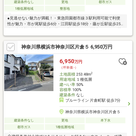
建築条件なし
更地
都市ガス
1種低層地域
整形地
●見逃せない魅力が満載！・東急田園都市線３駅利用可能で利便
性が魅力・市が尾駅徒歩6分・江田駅徒歩18分・藤が丘駅徒歩25
分・生活利便施設が身近に揃う便利なエリア・駅近ならではの快
適な暮らし・子育て世帯にも嬉しい教育施設が充実建築条件なし
土地とはハウスメーカーが指定されていない「土地」のことを指
神奈川県横浜市神奈川区片倉５ 6,950万円
します。制限がないためお好きなハウスメーカーを選択し、間取
りやデザインも自由に設計することができます。ご予算に合わせ
て選択できます。●・・・○・・・●・・・○◇キッズコーナー完備
6,950
万円
◇提携駐車場あり◇ご来店プレゼントあり◇■お問い合わせは、
（坪単価:-）
お気軽に東日本ハウジングまで■
2
土地面積
253.48m
用途地域
１種低層
建ぺい率
50%
容積率
100%
建築条件
なし
ブルーライン 片倉町駅 徒歩7分
神奈川県横浜市神奈川区片倉５
建築条件なし
更地
本下水
都市ガス
1種低層地域