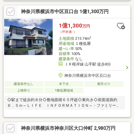
10分圏内にございます■低層住宅の街並みが広がる閑静な住宅街
神奈川県横浜市中区豆口台 1億1,300万円
1億1,300
万円
（坪単価:-）
2
土地面積
215.74m
用途地域
１種低層
建ぺい率
50%
容積率
100%
建築条件
なし
ＪＲ根岸線 山手駅 徒歩8分
神奈川県横浜市中区豆口台
建築条件なし
本下水
都市ガス
上物有り
1種低層地域
◇駅まで徒歩約８分◇敷地面積６５坪超◇東向き◇前面道路約
６．５ｍ～ＬＩＦＥ ＩＮＦＯＲＭＡＴＩＯＮ～・ファミリーマ
ート 横浜本牧店まで約６２０ｍ（徒歩約８分）・食品館あお
ば 本牧店まで約１，０９０ｍ（徒歩約１４分）・クリエイトエ
スディー 横浜本牧店まで約１，０９０ｍ（徒歩約１４分）・横
神奈川県横浜市神奈川区大口仲町 2,980万円
浜市立立野小学校まで約６００ｍ（徒歩約８分）・横浜市立仲尾
台中学校まで約１，０５０ｍ（徒歩約１４分）