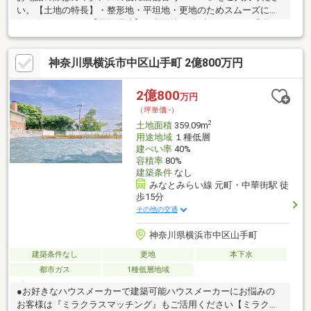
い。【土地の特長】・整形地・平坦地・更地のためスムーズに建
築を進められます【周辺環境】・市営地下鉄ブルーライン「踊
場」駅まで徒歩15分・横浜市立葛野小学校まで徒歩4分・ローソ
ン泉中田南五丁目店まで徒歩7分【お電話が苦手な方でも、安心な
神奈川県横浜市中区山手町 2億800万円
ネット予約可能!他プランもご提案いたします】ネット上だと不
安... 「プロ目線で見る、土地選びのポイント」を現地で体感しま
せんか。現地に足を運んでこそ感じられる安心と納得がありま
2億800
万円
す。「来場予約」または「下部のカレンダー」より、簡単にネッ
（坪単価:-）
ト予約が可能です。
2
土地面積
359.09m
用途地域
１種低層
建ぺい率
40%
容積率
80%
建築条件
なし
みなとみらい線 元町・中華街駅 徒
歩15分
その他の交通
神奈川県横浜市中区山手町
建築条件なし
更地
本下水
都市ガス
1種低層地域
●お好きなハウスメーカーで建築可能ハウスメーカーにお悩みの
お客様は『ミラクラスマッチング』もご活用ください【ミラクラ