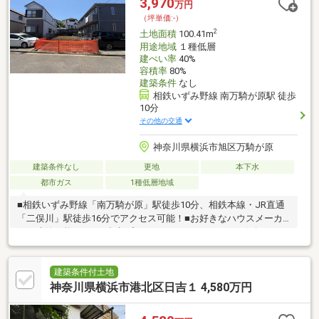
3,970
万円
（坪単価:-）
2
土地面積
100.41m
用途地域
１種低層
建ぺい率
40%
容積率
80%
建築条件
なし
相鉄いずみ野線 南万騎が原駅 徒歩
10分
その他の交通
神奈川県横浜市旭区万騎が原
建築条件なし
更地
本下水
都市ガス
1種低層地域
■相鉄いずみ野線「南万騎が原」駅徒歩10分、相鉄本線・JR直通
「二俣川」駅徒歩16分でアクセス可能！■お好きなハウスメーカ
ーで建築可能です！■参考プランもございますので、お気軽にお
問い合わせください。（建物価格：1 310万円（税込））■小学
校、中学校が徒歩10分以内で通学も安心です。～周辺環境～・万
騎が原小学校・・約400ｍ（徒歩5分）・万騎が原中学校・・約
建築条件付土地
650ｍ（徒歩9分）・柏幼稚園・・約500ｍ（徒歩8分）・セブンイ
神奈川県横浜市港北区日吉１ 4,580万円
レブン横浜さちが丘南店・・約515ｍ（徒歩7分）・そうてつロー
ゼン南まきが原店・・約776ｍ（徒歩10分）