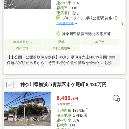
建ぺい率
50%
容積率
100%
建築条件
なし
ブルーライン 岸根公園駅 徒歩3分
その他の交通
神奈川県横浜市港北区篠原町
建築条件なし
更地
本下水
都市ガス
1種低層地域
【未公開・公開前物件が多数】神奈川県仲介売上No.1※年間1000
件超の実績があるからこそ売主様から物件情報を優先的にお預か
り。ご希望条件をお聞かせいただければ、未公開や販売予定の物
件もいち早くご紹介します。【サザビーズブランド】世界80以上
の国と地域で展開する高級不動産ブランド「サザビーズ インター
神奈川県横浜市青葉区市ケ尾町 8,480万円
ナショナル リアルティ」の一員として確かな信頼でお住まい探し
をサポート。【List365・充実のアフターサービス】お引渡し後
も、24時間365日の駆けつけや優待販売、延長保証等私たちのサ
8,480
万円
ービスは一生涯続きます。※日経MJ（2025年10月）第43回サービ
（坪単価:-）
ス業総合調査
2
土地面積
189.92m
用途地域
１種低層
建ぺい率
50%
容積率
80%