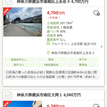
神奈川県横浜市港南区上永谷３ 4,700万円
4,700
万円
（坪単価:-）
2
土地面積
201.75m
用途地域
１種低層
建ぺい率
50%
容積率
80%
建築条件
なし
ブルーライン 上永谷駅 徒歩12分
神奈川県横浜市港南区上永谷３
建築条件なし
更地
本下水
都市ガス
1種低層地域
整形地
◎区画の整った街並みが続く閑静な住環境◎北側約4.0ｍ公道に間
口約16.1ｍ接面◎ゆとりの土地面積（公簿）201.75平米（約61.02
坪）◎建築条件付土地ではありません。お好きなハウスメーカー
で建築できます！■Life Information■・ファミリーマートサンズ上
永谷二丁目店・・・約500ｍ・ローソン横浜上永谷三丁目
神奈川県横浜市南区大岡１ 6,580万円
店・・・約500ｍ・クリエイトＳ．Ｄ港南東永谷店・・・約390
ｍ・横浜上永谷郵便局・・・約480ｍ・豊福医院・・・約140ｍ・
美晴台公園・・・約180ｍ・横浜市立永野小学校・・・約350ｍ・
6,580
万円