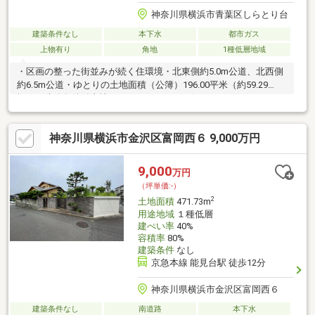
神奈川県横浜市青葉区しらとり台
建築条件なし
本下水
都市ガス
上物有り
角地
1種低層地域
・区画の整った街並みが続く住環境・北東側約5.0m公道、北西側
約6.5m公道・ゆとりの土地面積（公簿）196.00平米（約59.29
坪）・建築条件付土地ではありません。お好きなハウスメーカー
で建築できます。～Life Information～・セブンイレブン横浜しら
とり台店：約530m（徒歩約7分）・オーケー青葉台店：約
神奈川県横浜市金沢区富岡西６ 9,000万円
780m（徒歩約10分）・ドン・キホーテMEGA青葉台店：約
490m（徒歩約7分）・市立さつきが丘小学校：約1，100m（徒歩
約14分）・市立谷本中学校：約1，100m（徒歩約14分）
9,000
万円
（坪単価:-）
2
土地面積
471.73m
用途地域
１種低層
建ぺい率
40%
容積率
80%
建築条件
なし
京急本線 能見台駅 徒歩12分
神奈川県横浜市金沢区富岡西６
建築条件なし
南道路
本下水