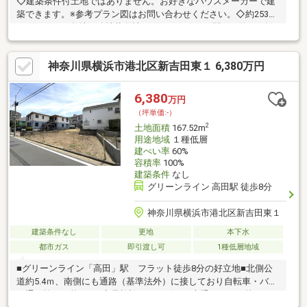
◇建築条件付土地ではありません。お好きなハウスメーカーで建
築できます。※参考プラン図はお問い合わせください。◇約253㎡
とゆとりある敷地。路地状敷地ではありますが、間口が約4m確保
されているため、路地部分を庭や複数台分の駐車スペースとして
活用するなど、多様なプランをご検討いただけます。◇南向き
神奈川県横浜市港北区新吉田東１ 6,380万円
で、敷地奥がひな壇状に高くなっているため、陽当たり良好。建
物部分のプライバシーが保たれるとともに開放感のある土地で
す。◇横浜市営地下鉄ブルーライン「片倉町」駅まで徒歩7分。
6,380
万円
横浜駅まで3駅、新横浜駅まで2駅と通勤・通学に便利です。◇保
（坪単価:-）
土ヶ谷インターチェンジへの利便性が高く、休日のお出かけにも
2
土地面積
167.52m
便利です。
用途地域
１種低層
建ぺい率
60%
容積率
100%
建築条件
なし
グリーンライン 高田駅 徒歩8分
神奈川県横浜市港北区新吉田東１
建築条件なし
更地
本下水
都市ガス
即引渡し可
1種低層地域
■グリーンライン「高田」駅 フラット徒歩8分の好立地■北側公
道約5.4ｍ、南側にも通路（基準法外）に接しており自転車・バイ
ク通り抜け可能です■商業施設（コンビニ、大手スーパー等）が