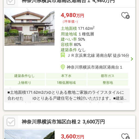
神奈川県横浜市港南区港南台１ 4,980万円
うてつローゼン六ッ川店・・・約680m ・サミットストア権太坂
スクエア店・・・約950m ・ローソン横浜永田台店・・・約490m
・クリエイトS・D保土ヶ谷権太坂店・・・約570m ・横浜六ッ川
4,980
万円
郵便局・・・約840m
（坪単価:-）
2
土地面積
171.62m
用途地域
１種低層
建ぺい率
50%
容積率
80%
建築条件
なし
ＪＲ京浜東北線 港南台駅 徒歩16分
神奈川県横浜市港南区港南台１
建築条件なし
本下水
都市ガス
上物有り
1種低層地域
整形地
■土地面積171.62m2のゆとりある敷地ご家族のライフスタイルに
合わせた ゆとりある戸建住宅をご検討いただけます。■建築
条件なし売地お好きなハウスメーカー・工務店で建築可能。間取
りや設備、デザインなど、こだわりを反映した住まいづくりを実
現できます。■前面道路約6.5mの公道道路幅員にゆとりがあり、
神奈川県横浜市旭区白根２ 3,600万円
開放感のある住環境が広がります。■ JR京浜東北・根岸線
「港南台」駅 徒歩16分横浜方面や都心方面へのアクセスが可能な
利便性の高い路線です。
3,600
万円