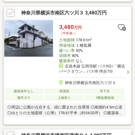
線・横須賀線・湘南新宿ライン 横浜市営地下鉄ブルーライ
ン 「戸塚」駅 バス11分（平常時9分） 「バス停:西横浜国
神奈川県横浜市南区六ツ川３ 3,480万円
際総合病院前」 徒歩5分□土地面積：193.53m2□接道：南東側公
道約4.5mに約10m接道□建築条件付き売地ではございません□閑静
な住宅地でのびのび子育て□用途地域：第一種低層住居専用地域
3,480
万円
（坪単価:-）
2
土地面積
178.61m
用途地域
１種低層
建ぺい率
50%
容積率
80%
建築条件
なし
京急本線 弘明寺駅 バス9分/「横浜
パークタウン」バス停 停歩7分
神奈川県横浜市南区六ツ川３
建築条件なし
南道路
本下水
都市ガス
上物有り
1種低層地域
◎周辺に公園が点在する、緑に囲まれた住環境 ◎南側約4.5m公道
◎ゆとりの土地面積（公簿）178.61平米（約54.02坪） ◎建築条件
付土地ではありません、お好きなハウスメーカーで建築できま
す！■擁壁あり。建築（または再建築）の際、擁壁の新設・補強
工事等が必要になる場合があります。■ Life Information ■・そ