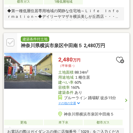
都市ガス
1種低層地域
◆第一種低層住居専用地域の閑静な住宅地～Ｌｉｆｅ Ｉｎｆｏ
ｒｍａｔｉｏｎ～◆デイリーヤマザキ横浜美しが丘西店・・・約
１５０ｍ（徒歩約２分）◆成城石井美しが丘店・・・約３６０ｍ
（徒歩約５分）◆横浜市立嶮山小学校・・・約１４００ｍ（徒歩
約１８分）◆横浜市立すすき野中学校・・・約８３０ｍ（徒歩約
１１分）◆愛和太陽幼稚園・・・約９２０ｍ（徒歩約１２分）◆
建築条件付土地
たま日吉台病院・・・約１２００ｍ（徒歩約１５分）※道路距離
神奈川県横浜市泉区中田南５ 2,480万円
８０ｍあたり約１分で記載しています。
2,480
万円
（坪単価:-）
2
土地面積
88.34m
用途地域
１種住居
建ぺい率
60%
容積率
160%
建築条件
あり
ブルーライン 踊場駅 徒歩15分
その他の交通
神奈川県横浜市泉区中田南５
更地
本下水
都市ガス
お電話の際はガイダンスの後に店舗番号「1029」をご入力くださ