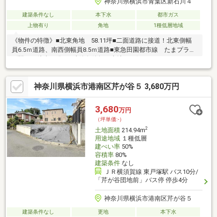
神奈川県横浜市青葉区新石川４
建築条件なし
本下水
都市ガス
上物有り
角地
1種低層地域
《物件の特徴》■北東角地 58.11坪■二面道路に接道！北東側幅
員6.5ｍ道路、南西側幅員8.5ｍ道路■東急田園都市線 たまプラー
ザ駅まで徒歩13分。■建築条件無し売地／お好きなハウスメーカ
ーで建築可能■建物解体後、更地引渡のため解体費用が不要で即
建築可能■水道、下水、ガス、ライフライン引き込み済み■カース
神奈川県横浜市港南区芹が谷５ 3,680万円
ペース並列２台の建築プランが可能■陽当たり良好【担当者コメ
ント】東急田園都市線たまプラーザ駅から徒歩13分に面した通り
沿いの土地です。駅前にはスーパー、ドラッグストア、病院等が
3,680
万円
あります。住環境のよいところですので、ぜひ一度、御覧下さ
（坪単価:-）
い。
2
土地面積
214.94m
用途地域
１種低層
建ぺい率
50%
容積率
80%
建築条件
なし
ＪＲ横須賀線 東戸塚駅 バス10分/
「芹が谷団地前」バス停 停歩4分
神奈川県横浜市港南区芹が谷５
建築条件なし
更地
本下水