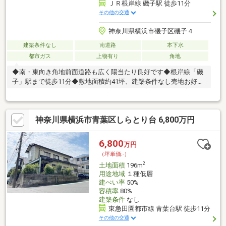
ＪＲ根岸線 磯子駅 徒歩11分
その他の交通
神奈川県横浜市磯子区磯子４
建築条件なし
南道路
本下水
都市ガス
上物有り
角地
◆南・東向き角地前面道路も広く陽当たり良好です◆根岸線「磯
子」駅まで徒歩11分◆敷地面積約41坪、建築条件なし売地お好き
なハウスメーカー・プランにて建築できます◆前面道路も広く、
突き当たりで車通りも少ないので駐車もゆっくりできます。◆室
内丁寧にお使いです。中古戸建としてもご検討ください。
神奈川県横浜市青葉区しらとり台 6,800万円
6,800
万円
（坪単価:-）
2
土地面積
196m
用途地域
１種低層
建ぺい率
50%
容積率
80%
建築条件
なし
東急田園都市線 青葉台駅 徒歩11分
その他の交通