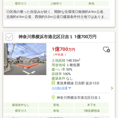
都市ガス
上物有り
角地
◎区画の整った街並みが続く、閑静な住環境◎南側約4.9ｍ公道、
北側約4.9ｍ公道、西側約5.0ｍ公道◎建築条件付土地ではありま
せん、お好きなハウスメーカーで建築できます。◎京浜急行本線
「能見台」駅 徒歩12分■Life Information・セブンイレブン横浜
能見台東店：約610ｍ・イトーヨーカドー能見台店：約750ｍ・京
神奈川県横浜市港北区日吉１ 1億700万円
急ストア能見台店：約870ｍ・白石クリニック（内科）：約230
ｍ・富岡第六公園：約190ｍ・市立西富岡小学校：約910ｍ・市立
富岡中学校：約800ｍ
1億700
万円
（坪単価:-）
2
土地面積
148.55m
用途地域
１種低層
建ぺい率
50%
容積率
100%
建築条件
なし
東急東横線 日吉駅 徒歩12分
その他の交通
神奈川県横浜市港北区日吉１
建築条件なし
更地
本下水
都市ガス
角地
1種低層地域