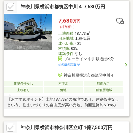
◆◇物件探し・資金計画でお悩みの方へ◇◆横浜市の不動産なら
神奈川県横浜市都筑区中川４ 7,680万円
当社ＫＩＺＵＮＡまでお問い合わせ下さい。ＳＵＵＭＯや他サイ
トには公開していない未公開物件や販売予定物件も多数ご紹介
中！資金計画にお悩みの方にはファイナンシャルプランナーによ
7,680
万円
る無料相談会を承ります。物件ご購入後もＦＰによる生涯無料相
（坪単価:-）
談付きで家計のアフターフォローもお任せください！
2
土地面積
187.73m
用途地域
１種低層
建ぺい率
40%
容積率
80%
建築条件
なし
ブルーライン 中川駅 徒歩9分
その他の交通
神奈川県横浜市都筑区中川４
建築条件なし
本下水
都市ガス
上物有り
角地
1種低層地域
【おすすめポイント】土地187.73㎡の角地であり、建築条件なし
という、住まいづくりの自由度が高い売地。前面道路約6.0mの公
道に面し、第一種低層住居専用地域の落ち着いた街並みのなか
で、お好みのプランで理想の住まいを実現しやすい土地です【見
どころ】・建築条件なし売地・土地面積187.73㎡（約56.78坪）・
神奈川県横浜市神奈川区立町 1億7,500万円
北西・北東向きの角地・第一種低層住居専用地域に位置【周辺環