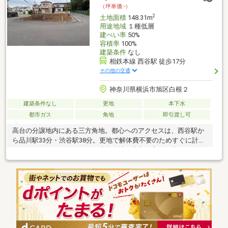
（坪単価:-）
2
土地面積
148.31m
用途地域
１種低層
建ぺい率
50%
容積率
100%
建築条件
なし
相鉄本線 西谷駅 徒歩17分
その他の交通
神奈川県横浜市旭区白根２
建築条件なし
更地
本下水
都市ガス
角地
即引渡し可
高台の分譲地内にある三方角地。都心へのアクセスは、西谷駅か
ら品川駅33分・渋谷駅38分。更地で解体費不要のためすぐに計画
スタートできます。お好きな建築会社で注文住宅が可能です。
【周辺環境】セブンイレブン川島町店まで約670m西友鶴ヶ峰店ま
で約1190mクリアエイトSD川島町店まで約850m鶴ヶ峰駅前郵便
局まで約1400m市立不動丸小学校まで約660m市立鶴ヶ峰中学校ま
で約1600mあたご幼稚園まで約500m