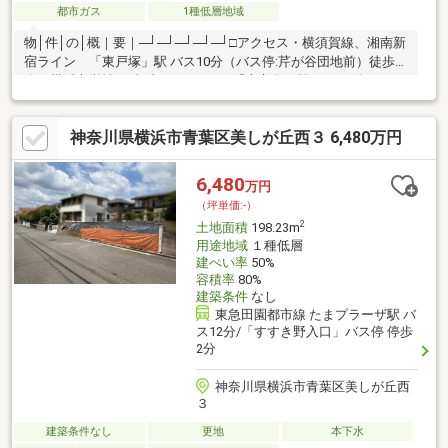
都市ガス
1種低層地域
物│件│の│概｜要｜─┘─┘─┘─┘─┘□アクセス・横須賀線、湘南新
宿ライン 「東戸塚」駅 バス10分（バス停:芹が谷団地前）徒歩4
分・横浜市営地下鉄ブルーライン 「上永谷」駅 バス15分（バス
停:芹が谷団地前）徒歩4分・京急本線 「上大岡」駅 バス18分
（バス停:芹が谷団地前）徒歩4分□土地面積：214.94m2□接道：東
神奈川県横浜市青葉区美しが丘西３ 6,480万円
側公道約5.4m□建築条件付き売地ではございません□現況：更地で
す□用途地域：第一種低層住居専用地域□周辺環境充実
6,480
万円
（坪単価:-）
2
土地面積
198.23m
用途地域
１種低層
建ぺい率
50%
容積率
80%
建築条件
なし
東急田園都市線 たまプラーザ駅 バ
ス12分/「すすき野入口」バス停 停歩
2分
神奈川県横浜市青葉区美しが丘西
３
建築条件なし
更地
本下水