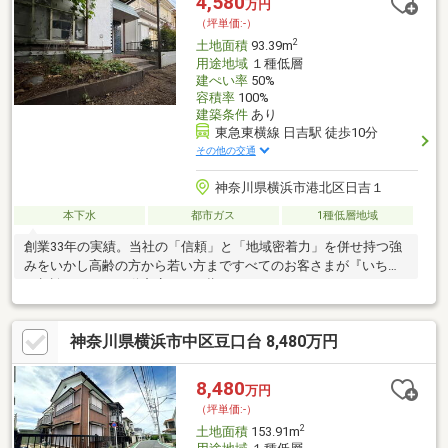
4,580
万円
（坪単価:-）
2
土地面積
93.39m
用途地域
１種低層
建ぺい率
50%
容積率
100%
建築条件
あり
東急東横線 日吉駅 徒歩10分
その他の交通
神奈川県横浜市港北区日吉１
本下水
都市ガス
1種低層地域
創業33年の実績。当社の「信頼」と「地域密着力」を併せ持つ強
みをいかし高齢の方から若い方まですべてのお客さまが『いちば
ん相談しやすい不動産店』を目指しますカフェのようにリラック
スして話していただけるカジュアルな雰囲気を大切に売買のご提
案から、住みやすさの情報資産運用や相続の問題、さらに人生の
神奈川県横浜市中区豆口台 8,480万円
夢をかなえるためのプランまでお一人お一人に分かりやすく不動
産の相談が多様化するこの時代こそすべての相談が気軽に楽しく
できるようになるべきだと私たちは考えますいちばん話しやすい
8,480
万円
いちばん分かりやすいいちばんワクワクする不動産ネットワーク
（坪単価:-）
へCENTURY21マイホーム創業33年の実績
2
土地面積
153.91m