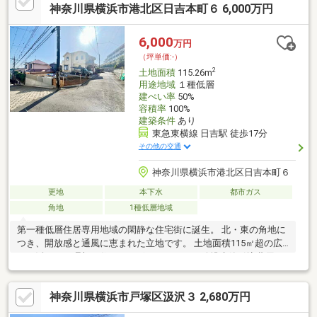
紹介も可能、ご希望に合わせた住まいづくりをサポートいたしま
神奈川県横浜市港北区日吉本町６ 6,000万円
す〇周辺環境＊つつじが丘小学校 約590ｍ＊谷本中学
校 約510ｍ＊まいばすけっと梅が丘店 約500ｍ＊
6,000
万円
梅が丘第三公園 約270ｍ
（坪単価:-）
2
土地面積
115.26m
用途地域
１種低層
建ぺい率
50%
容積率
100%
建築条件
あり
東急東横線 日吉駅 徒歩17分
その他の交通
神奈川県横浜市港北区日吉本町６
更地
本下水
都市ガス
角地
1種低層地域
第一種低層住居専用地域の閑静な住宅街に誕生。 北・東の角地に
つき、開放感と通風に恵まれた立地です。 土地面積115㎡超の広
さを活かし、理想の住まいを形にできます。給排水管引込費用や
地盤調査費が価格に含まれている点も魅力。バス停も近く、雨の
日の「日吉」駅への移動もスムーズです。
神奈川県横浜市戸塚区汲沢３ 2,680万円