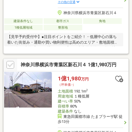
その他の交通
神奈川県横浜市青葉区新石川４
建築条件なし
都市ガス
角地
1種低層地域
整形地
【見学予約受付中】●注目ポイントをご紹介！・低層中心の落ち
着いた街並み・通勤や買い物利便性は高めのエリア・敷地面積
58.11坪。建築プランが描きやすい広さ・東南道路付けの整形地・
接道が二方向のため開放感あり・更地でライフライン引込済のた
め即建築可能ご予算に応じてお客様の理想にあった参考プランを
神奈川県横浜市青葉区新石川４ 1億1,980万円
作成致しますので、是非ご希望をお聞かせ下さい。ご希望のハウ
スメーカーでの建築もご相談くださいませ。◇キッズスペースあ
り ◇無料提携駐車場あり ■お客様に最適のお支払いプランをご提
1億1,980
万円
案します■お支払いシミュレーションを基に、諸費用や毎月のお
（坪単価:-）
支払い額等、分かり易くご説明させて頂きます。
2
土地面積
192.1m
用途地域
１種低層
建ぺい率
50%
容積率
80%
建築条件
なし
東急田園都市線 たまプラーザ駅 徒
歩13分