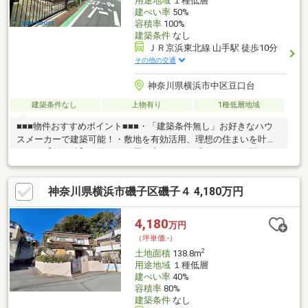
用途地域
１種低層
建ぺい率
50%
容積率
100%
建築条件
なし
ＪＲ京浜東北線 山手駅 徒歩10分
その他の交通
神奈川県横浜市中区豆口台
建築条件なし
上物有り
1種低層地域
■■■物件おすすめポイント■■■・「建築条件無し」お好きなハウ
スメーカーで建築可能！・敷地を有効活用、理想の住まいを叶え
やすい【整形地】・第一種低層住宅エリアは過ごしやすい閑静な
住宅街！・最寄り駅まで徒歩10分で通勤通学も便利な立地で
す！・近隣のスーパーでお買い物、時間を有効に使える生活・教
神奈川県横浜市磯子区磯子４ 4,180万円
育機関が整い通学が便利で、お子様も毎日安心・前面道路が広く
お車の出し入れも楽々♪いつでもお気軽にお問い合わせください！
周辺環境や立地など、ご紹介させていただきます♪
4,180
万円
（坪単価:-）
2
土地面積
138.8m
用途地域
１種低層
建ぺい率
40%
容積率
80%
建築条件
なし