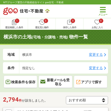
NTTグループ運営の不動産総合サイト goo住宅・不動産
1
0
0
0
最近検索した条件
最近見た物件
保存した条件
お気に入り
横浜市の土地
物件一覧
(宅地・分譲地・売地)
地域
変更する
横浜市
条件
変更する
指定なし
新着メールを受
検索条件を保存
アプリで探す
取る
2,794
件
が該当しました。