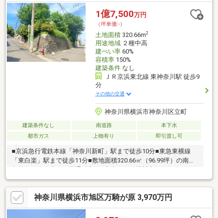
境】・横浜市立中川西小学校まで約480m【ご見学について】ご希
望日時を第2希望まで送信→日程調整いたします。ローン/住替え
1億7,500
万円
も同時相談可能です（お子様連れOK・オンライン可能）
（坪単価:-）
2
土地面積
320.66m
用途地域
２種中高
建ぺい率
60%
容積率
150%
建築条件
なし
ＪＲ京浜東北線 東神奈川駅 徒歩9
分
その他の交通
神奈川県横浜市神奈川区立町
建築条件なし
南道路
本下水
都市ガス
上物有り
即引渡し可
■京浜急行電鉄本線「神奈川新町」駅まで徒歩10分■東急東横線
「東白楽」駅まで徒歩11分■敷地面積320.66㎡（96.99坪）の南西
角地のため日当たり風通し良好■高台のため眺望良好（みなとみ
らい方面・横浜ランドマークタワーが一望できます）■建築条件
なしのためお好きなハウスメーカーや工務店で建築可能です■公
神奈川県横浜市旭区万騎が原 3,970万円
営水道・公共下水道・都市ガスが利用可能■資料請求や現地案内
等お気軽に申し付けください！ご連絡お待ちしております！