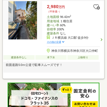
2,980
万円
（坪単価:-）
2
土地面積
96.42m
用途地域
１種住居
建ぺい率
60%
容積率
200%
建築条件
なし
ＪＲ横浜線 大口駅 徒歩9分
その他の交通
神奈川県横浜市神奈川区大口仲町
建築条件なし
本下水
上物有り
前面道路5.0ｍ公道で駐車スムーズです！