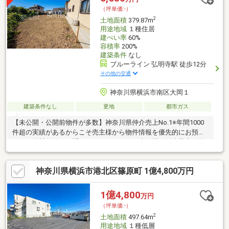
横浜市立上永谷中学校・・・約640ｍ
（坪単価:-）
2
土地面積
379.87m
用途地域
１種住居
建ぺい率
60%
容積率
200%
建築条件
なし
ブルーライン 弘明寺駅 徒歩12分
その他の交通
神奈川県横浜市南区大岡１
建築条件なし
更地
都市ガス
【未公開・公開前物件が多数】神奈川県仲介売上No.1※年間1000
件超の実績があるからこそ売主様から物件情報を優先的にお預か
り。ご希望条件をお聞かせいただければ、未公開や販売予定の物
件もいち早くご紹介します。【サザビーズブランド】世界80以上
の国と地域で展開する高級不動産ブランド「サザビーズ インター
神奈川県横浜市港北区篠原町 1億4,800万円
ナショナル リアルティ」の一員として確かな信頼でお住まい探し
をサポート。【List365・充実のアフターサービス】お引渡し後
も、24時間365日の駆けつけや優待販売、延長保証など私たちの
1億4,800
万円
サービスは一生涯続きます。※日経MJ（2025年10月）第43回サー
（坪単価:-）
ビス業総合調査
2
土地面積
497.64m
用途地域
１種低層