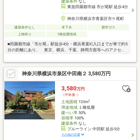
建築条件
なし
東急田園都市線 市が尾駅 徒歩4分
神奈川県横浜市青葉区市ケ尾町
建築条件なし
本下水
都市ガス
上物有り
1種低層地域
■田園都市線「市が尾」駅徒歩4分・横浜青葉IC入口までが車で約5
分の距離にあり、 東京、横浜、千葉、静岡方面等へのアクセス
しやすいです。■南東・北東の角地 南東側：接道幅員約8.4m×間
口（10.3m） 北東側：接道幅員4.1m×間口（13.3m） 別途隅切
りあり（南東側約3.0m）■＜建築条件なし＞自由自在な建築を！
神奈川県横浜市泉区中田南２ 3,580万円
⇒お客様のお好きなハウスメーカーや 工務店でご自由に建物を
建築できます。
3,580
万円
（坪単価:-）
2
土地面積
133m
用途地域
１種低層
建ぺい率
50%
容積率
100%
建築条件
なし
ブルーライン 中田駅 徒歩5分
その他の交通