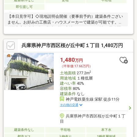
建築条件なし
更地
平坦地
即引渡し可
【本日見学可】◇現地説明会開催（要事前予約）建築条件ござい
ません。お好みの工務店・ハウスメーカーで建築が可能です。水
道筋商店街徒歩1分の生活便利な立地になります。阪急王子公園
駅・JR摩耶駅徒歩10分。
兵庫県神戸市西区桜が丘中町１丁目 1,480万円
1,480
万円
（坪単価:17.66万円）
2
土地面積
277.2m
用途地域
１種低層
建ぺい率
40%
容積率
80%
建築条件
なし
神戸電鉄粟生線 栄駅 徒歩11分
その他の交通
兵庫県神戸市西区桜が丘中町１丁
目
建築条件なし
平坦地
本下水
都市ガス
上物有り
1種低層地域