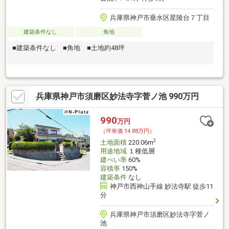
兵庫県神戸市垂水区星陵台７丁目
建築条件なし
角地
■建築条件なし ■角地 ■土地約48坪
兵庫県神戸市須磨区妙法寺字菅ノ池 990万円
990
万円
（坪単価:14.88万円）
2
土地面積
220.06m
用途地域
１種低層
建ぺい率
60%
容積率
150%
建築条件
なし
神戸市西神山手線 妙法寺駅 徒歩11
分
兵庫県神戸市須磨区妙法寺字菅ノ
池