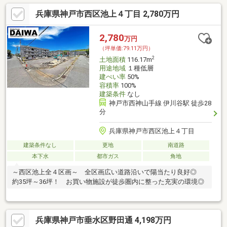
兵庫県神戸市西区池上４丁目 2,780万円
2,780
万円
（坪単価:79.11万円）
2
土地面積
116.17m
用途地域
１種低層
建ぺい率
50%
容積率
100%
建築条件
なし
神戸市西神山手線 伊川谷駅 徒歩28
分
兵庫県神戸市西区池上４丁目
建築条件なし
更地
南道路
本下水
都市ガス
角地
～西区池上全４区画～ 全区画広い道路沿いで陽当たり良好◎
約35坪～36坪！ お買い物施設が徒歩圏内に整った充実の環境◎
兵庫県神戸市垂水区野田通 4,198万円