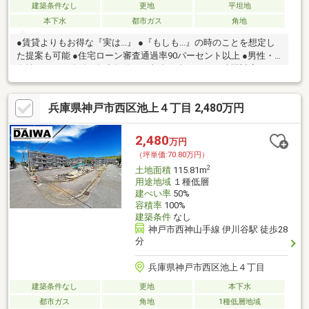
建築条件なし
更地
平坦地
本下水
都市ガス
角地
●賃貸よりもお得な『実は...』 ●『もしも...』の時のことを想定し
た提案も可能 ●住宅ローン審査通過率90パーセント以上 ●男性・
女性スタッフ在籍 ●年中無休・ご都合に合わせてお時間対応可
兵庫県神戸市西区池上４丁目 2,480万円
2,480
万円
（坪単価:70.80万円）
2
土地面積
115.81m
用途地域
１種低層
建ぺい率
50%
容積率
100%
建築条件
なし
神戸市西神山手線 伊川谷駅 徒歩28
分
兵庫県神戸市西区池上４丁目
建築条件なし
更地
本下水
都市ガス
角地
1種低層地域