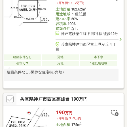
（坪単価:14.12万円）
2
土地面積
182.62m
用途地域
１種低層
建ぺい率
50%
容積率
100%
建築条件
なし
神戸電鉄粟生線 押部谷駅 徒歩12分
兵庫県神戸市西区富士見が丘４丁
目
建築条件なし
更地
本下水
都市ガス
角地
1種低層地域
建築条件なし♪閑静な住宅街♪角地♪
兵庫県神戸市西区高雄台 190万円
190
万円
（坪単価:3.59万円）
2
土地面積
175m