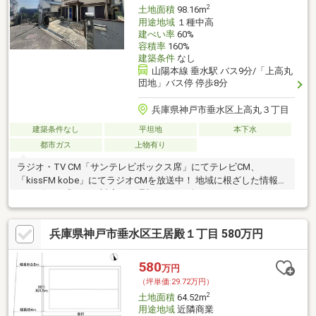
2
土地面積
98.16m
用途地域
１種中高
建ぺい率
60%
容積率
160%
建築条件
なし
山陽本線 垂水駅 バス9分/「上高丸
団地」バス停 停歩8分
兵庫県神戸市垂水区上高丸３丁目
建築条件なし
平坦地
本下水
都市ガス
上物有り
ラジオ・TV CM「サンテレビボックス席」にてテレビCM、
「kissFM kobe」にてラジオCMを放送中！ 地域に根ざした情報力
とスピード感のある対応で、理想の住まい探しをサポート致しま
す♪
兵庫県神戸市垂水区王居殿１丁目 580万円
580
万円
（坪単価:29.72万円）
2
土地面積
64.52m
用途地域
近隣商業