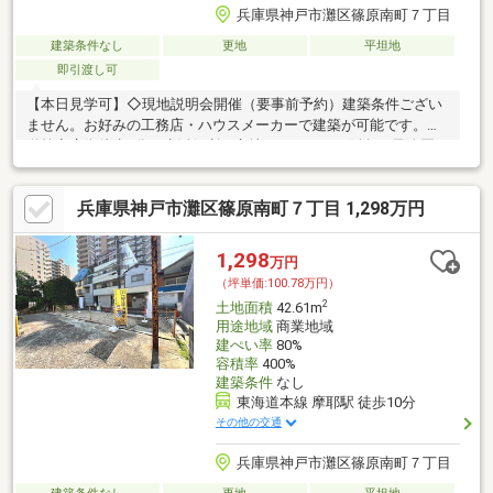
兵庫県神戸市灘区篠原南町７丁目
建築条件なし
更地
平坦地
即引渡し可
【本日見学可】◇現地説明会開催（要事前予約）建築条件ござい
ません。お好みの工務店・ハウスメーカーで建築が可能です。水
道筋商店街徒歩1分の生活便利な立地になります。阪急王子公園
駅・JR摩耶駅徒歩10分。
兵庫県神戸市灘区篠原南町７丁目 1,298万円
1,298
万円
（坪単価:100.78万円）
2
土地面積
42.61m
用途地域
商業地域
建ぺい率
80%
容積率
400%
建築条件
なし
東海道本線 摩耶駅 徒歩10分
その他の交通
兵庫県神戸市灘区篠原南町７丁目