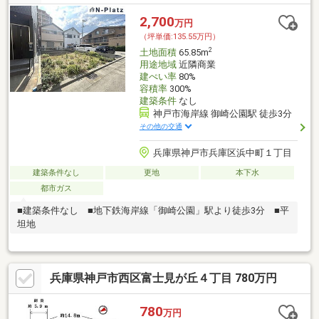
2,700
万円
（坪単価:135.55万円）
2
土地面積
65.85m
用途地域
近隣商業
建ぺい率
80%
容積率
300%
建築条件
なし
神戸市海岸線 御崎公園駅 徒歩3分
その他の交通
兵庫県神戸市兵庫区浜中町１丁目
建築条件なし
更地
本下水
都市ガス
■建築条件なし ■地下鉄海岸線「御崎公園」駅より徒歩3分 ■平
坦地
兵庫県神戸市西区富士見が丘４丁目 780万円
780
万円