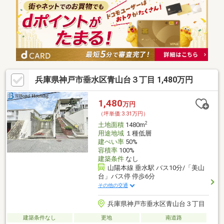
兵庫県神戸市垂水区青山台３丁目 1,480万円
1,480
万円
（坪単価:3.31万円）
2
土地面積
1480m
用途地域
１種低層
建ぺい率
50%
容積率
100%
建築条件
なし
山陽本線 垂水駅 バス10分/「美山
台」バス停 停歩6分
その他の交通
兵庫県神戸市垂水区青山台３丁目
建築条件なし
更地
南道路