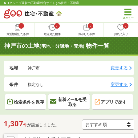
NTTグループ運営の不動産総合サイト goo住宅・不動産
1
0
0
0
最近検索した条件
最近見た物件
保存した条件
お気に入り
神戸市の土地
物件一覧
(宅地・分譲地・売地)
地域
変更する
神戸市
条件
変更する
指定なし
新着メールを受
検索条件を保存
アプリで探す
取る
1,307
件
が該当しました。