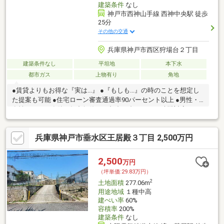
建築条件
なし
神戸市西神山手線 西神中央駅 徒歩
25分
その他の交通
兵庫県神戸市西区狩場台２丁目
建築条件なし
平坦地
本下水
都市ガス
上物有り
角地
●賃貸よりもお得な『実は...』 ●『もしも...』の時のことを想定し
た提案も可能 ●住宅ローン審査通過率90パーセント以上 ●男性・
女性スタッフ在籍 ●年中無休・ご都合に合わせてお時間対応可
兵庫県神戸市垂水区王居殿３丁目 2,500万円
2,500
万円
（坪単価:29.83万円）
2
土地面積
277.06m
用途地域
１種中高
建ぺい率
60%
容積率
200%
建築条件
なし