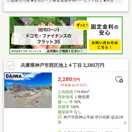
た提案も可能 ●住宅ローン審査通過率90パーセント以上 ●男性・
女性スタッフ在籍 ●年中無休・ご都合に合わせてお時間対応可
兵庫県神戸市西区池上４丁目 2,280万円
2,280
万円
（坪単価:62.91万円）
2
土地面積
119.82m
用途地域
１種低層
建ぺい率
50%
容積率
100%
建築条件
なし
神戸市西神山手線 伊川谷駅 徒歩28
分