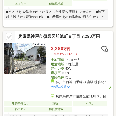
上物有り
1種低層地域
■ゆとりある敷地でゆったりとした生活を実現しませんか ■地下
鉄「妙法寺」駅徒歩11分 ■ご希望があれば隣地の畑も併せてご
購入していただけます。（畑：約498.78m2／価格応相談） ■建
築条件なし
兵庫県神戸市須磨区前池町６丁目 3,280万円
3,280
万円
（坪単価:77.14万円）
2
土地面積
140.57m
用途地域
１種低層
建ぺい率
50%
容積率
100%
建築条件
なし
神戸市西神山手線 板宿駅 徒歩6分
その他の交通
兵庫県神戸市須磨区前池町６丁目
建築条件なし
更地
本下水
都市ガス
1種低層地域