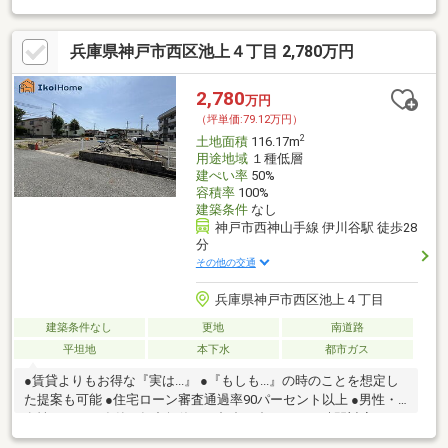
兵庫県神戸市西区池上４丁目 2,780万円
2,780
万円
（坪単価:79.12万円）
2
土地面積
116.17m
用途地域
１種低層
建ぺい率
50%
容積率
100%
建築条件
なし
神戸市西神山手線 伊川谷駅 徒歩28
分
その他の交通
兵庫県神戸市西区池上４丁目
建築条件なし
更地
南道路
平坦地
本下水
都市ガス
●賃貸よりもお得な『実は...』 ●『もしも...』の時のことを想定し
た提案も可能 ●住宅ローン審査通過率90パーセント以上 ●男性・
女性スタッフ在籍 ●年中無休・ご都合に合わせてお時間対応可