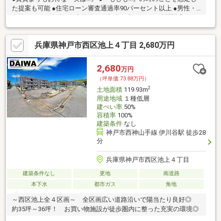
た提案も可能 ●住宅ローン審査通過率90パーセント以上 ●男性・
女性スタッフ在籍 ●年中無休・ご都合に合わせてお時間対応可
兵庫県神戸市西区池上４丁目 2,680万円
2,680
万円
（坪単価:73.88万円）
2
土地面積
119.93m
用途地域
１種低層
建ぺい率
50%
容積率
100%
建築条件
なし
神戸市西神山手線 伊川谷駅 徒歩28
分
兵庫県神戸市西区池上４丁目
建築条件なし
更地
南道路
本下水
都市ガス
角地
～西区池上全４区画～ 全区画広い道路沿いで陽当たり良好◎
約35坪～36坪！ お買い物施設が徒歩圏内に整った充実の環境◎