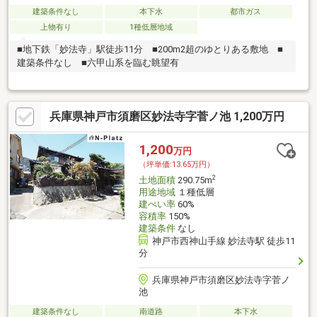
建築条件なし
本下水
都市ガス
上物有り
1種低層地域
■地下鉄「妙法寺」駅徒歩11分 ■200m2超のゆとりある敷地 ■
建築条件なし ■六甲山系を臨む眺望有
兵庫県神戸市須磨区妙法寺字菅ノ池 1,200万円
1,200
万円
（坪単価:13.65万円）
2
土地面積
290.75m
用途地域
１種低層
建ぺい率
60%
容積率
150%
建築条件
なし
神戸市西神山手線 妙法寺駅 徒歩11
分
兵庫県神戸市須磨区妙法寺字菅ノ
池
建築条件なし
南道路
本下水