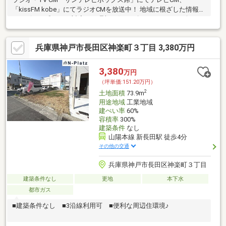
「kissFM kobe」にてラジオCMを放送中！ 地域に根ざした情報力
とスピード感のある対応で、理想の住まい探しをサポート致しま
す♪
兵庫県神戸市長田区神楽町３丁目 3,380万円
3,380
万円
（坪単価:151.20万円）
2
土地面積
73.9m
用途地域
工業地域
建ぺい率
60%
容積率
300%
建築条件
なし
山陽本線 新長田駅 徒歩4分
その他の交通
兵庫県神戸市長田区神楽町３丁目
建築条件なし
更地
本下水
都市ガス
■建築条件なし ■3沿線利用可 ■便利な周辺住環境♪