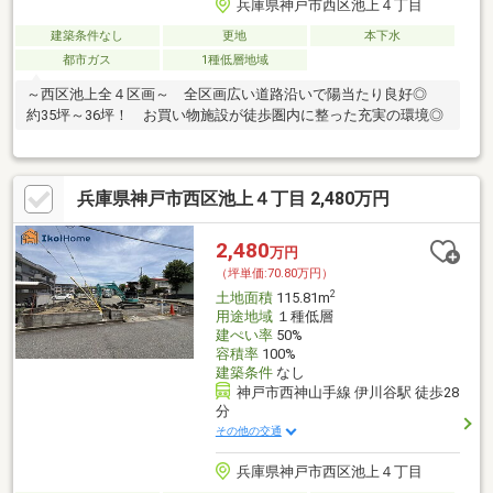
兵庫県神戸市西区池上４丁目
建築条件なし
更地
本下水
都市ガス
1種低層地域
～西区池上全４区画～ 全区画広い道路沿いで陽当たり良好◎
約35坪～36坪！ お買い物施設が徒歩圏内に整った充実の環境◎
兵庫県神戸市西区池上４丁目 2,480万円
2,480
万円
（坪単価:70.80万円）
2
土地面積
115.81m
用途地域
１種低層
建ぺい率
50%
容積率
100%
建築条件
なし
神戸市西神山手線 伊川谷駅 徒歩28
分
その他の交通
兵庫県神戸市西区池上４丁目