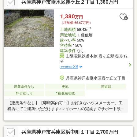
兵庫県神戸市垂水区霞ケ丘２丁目 1,380万円
1,380
万円
（坪単価:66.67万円）
2
土地面積
68.43m
用途地域
１種低層
建ぺい率
60%
容積率
150%
建築条件
なし
山陽電気鉄道本線 霞ヶ丘駅 徒歩12
分
その他の交通
兵庫県神戸市垂水区霞ケ丘２丁目
建築条件なし
更地
南道路
即引渡し可
1種低層地域
【建築条件なし】【即時案内可！】お好きなハウスメーカー、工
務店にてご建築いただけます♪マイホームの完成までサポート致し
ます♪
兵庫県神戸市兵庫区浜中町１丁目 2,700万円