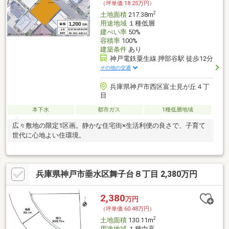
（坪単価:18.25万円）
2
土地面積
217.38m
用途地域
１種低層
建ぺい率
50%
容積率
100%
建築条件
あり
神戸電鉄粟生線 押部谷駅 徒歩12分
その他の交通
兵庫県神戸市西区富士見が丘４丁
目
本下水
都市ガス
1種低層地域
広々敷地の限定1区画。静かな住宅街×生活利便の良さで、子育て
世代に心地よい住環境。
兵庫県神戸市垂水区舞子台８丁目 2,380万円
2,380
万円
（坪単価:60.48万円）
2
土地面積
130.11m
用途地域
１種中高