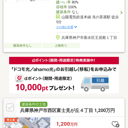
建ぺい率
80%
容積率
200%
建築条件
なし
山陽電気鉄道本線 滝の茶屋駅 徒歩
5分
その他の交通
兵庫県神戸市垂水区王居殿１丁目
建築条件なし
上物有り
建築条件付土地
兵庫県神戸市西区富士見が丘４丁目 1,200万円
1,200
万円