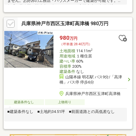
ません。お好みの工務店・ハウスメーカーで建築が可能です。阪
急「王子公園」駅徒歩14分になります。宅地内上下水道引込あ
り。建物参考プランあり。
兵庫県神戸市西区玉津町高津橋 980万円
980
万円
（坪単価:28.40万円）
2
土地面積
114.11m
用途地域
１種住居
建ぺい率
60%
容積率
200%
建築条件
なし
山陽本線 明石駅 バス9分/「高津
橋」バス停 停歩6分
兵庫県神戸市西区玉津町高津橋
建築条件なし
上物有り
■建築条件なし ■土地約34.51坪 ■前面道路との高低差なし