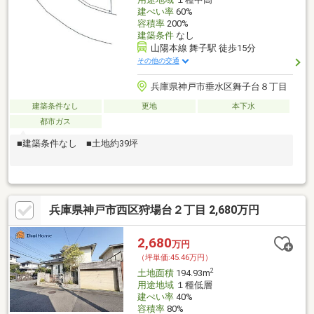
建ぺい率
60%
容積率
200%
建築条件
なし
山陽本線 舞子駅 徒歩15分
その他の交通
兵庫県神戸市垂水区舞子台８丁目
建築条件なし
更地
本下水
都市ガス
■建築条件なし ■土地約39坪
兵庫県神戸市西区狩場台２丁目 2,680万円
2,680
万円
（坪単価:45.46万円）
2
土地面積
194.93m
用途地域
１種低層
建ぺい率
40%
容積率
80%