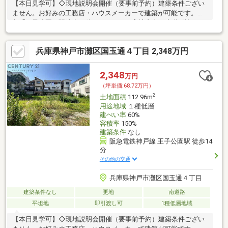
【本日見学可】◇現地説明会開催（要事前予約）建築条件ござい
ません。お好みの工務店・ハウスメーカーで建築が可能です。阪
急「王子公園」駅徒歩14分になります。宅地内上下水道引込あ
り。建物参考プランあり。
兵庫県神戸市灘区国玉通４丁目 2,348万円
2,348
万円
（坪単価:68.72万円）
2
土地面積
112.96m
用途地域
１種低層
建ぺい率
60%
容積率
150%
建築条件
なし
阪急電鉄神戸線 王子公園駅 徒歩14
分
その他の交通
兵庫県神戸市灘区国玉通４丁目
建築条件なし
更地
南道路
平坦地
即引渡し可
1種低層地域
【本日見学可】◇現地説明会開催（要事前予約）建築条件ござい