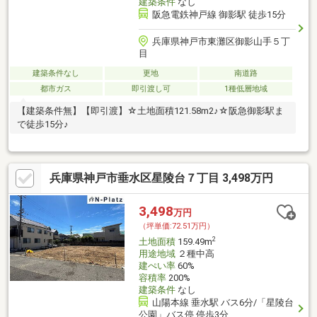
建築条件
なし
阪急電鉄神戸線 御影駅 徒歩15分
兵庫県神戸市東灘区御影山手５丁
目
建築条件なし
更地
南道路
都市ガス
即引渡し可
1種低層地域
【建築条件無】【即引渡】☆土地面積121.58m2♪☆阪急御影駅ま
で徒歩15分♪
兵庫県神戸市垂水区星陵台７丁目 3,498万円
3,498
万円
（坪単価:72.51万円）
2
土地面積
159.49m
用途地域
２種中高
建ぺい率
60%
容積率
200%
建築条件
なし
山陽本線 垂水駅 バス6分/「星陵台
公園」バス停 停歩3分