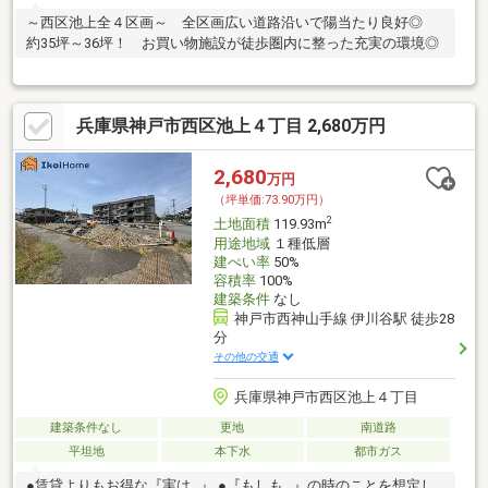
～西区池上全４区画～ 全区画広い道路沿いで陽当たり良好◎
約35坪～36坪！ お買い物施設が徒歩圏内に整った充実の環境◎
兵庫県神戸市西区池上４丁目 2,680万円
2,680
万円
（坪単価:73.90万円）
2
土地面積
119.93m
用途地域
１種低層
建ぺい率
50%
容積率
100%
建築条件
なし
神戸市西神山手線 伊川谷駅 徒歩28
分
その他の交通
兵庫県神戸市西区池上４丁目
建築条件なし
更地
南道路
平坦地
本下水
都市ガス
●賃貸よりもお得な『実は...』 ●『もしも...』の時のことを想定し