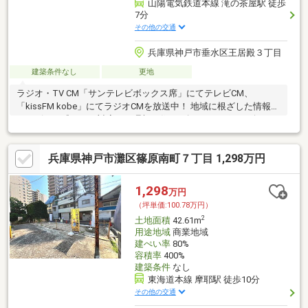
山陽電気鉄道本線 滝の茶屋駅 徒歩
7分
その他の交通
兵庫県神戸市垂水区王居殿３丁目
建築条件なし
更地
ラジオ・TV CM「サンテレビボックス席」にてテレビCM、
「kissFM kobe」にてラジオCMを放送中！ 地域に根ざした情報力
とスピード感のある対応で、理想の住まい探しをサポート致しま
す♪
兵庫県神戸市灘区篠原南町７丁目 1,298万円
1,298
万円
（坪単価:100.78万円）
2
土地面積
42.61m
用途地域
商業地域
建ぺい率
80%
容積率
400%
建築条件
なし
東海道本線 摩耶駅 徒歩10分
その他の交通