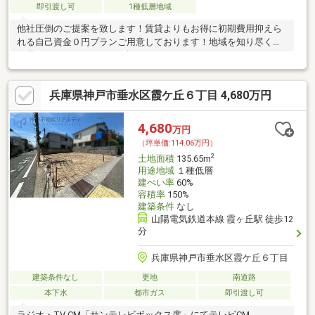
即引渡し可
1種低層地域
他社圧倒のご提案を致します！賃貸よりもお得に初期費用抑えら
れる自己資金０円プランご用意しております！地域を知り尽くし
た我々にお任せください。詳細は０１２０-３３７-２７９までお
問い合わせください！！！
兵庫県神戸市垂水区霞ケ丘６丁目 4,680万円
4,680
万円
（坪単価:114.06万円）
2
土地面積
135.65m
用途地域
１種低層
建ぺい率
60%
容積率
150%
建築条件
なし
山陽電気鉄道本線 霞ヶ丘駅 徒歩12
分
兵庫県神戸市垂水区霞ケ丘６丁目
建築条件なし
更地
南道路
本下水
都市ガス
即引渡し可
ラジオ・TV CM「サンテレビボックス席」にてテレビCM、