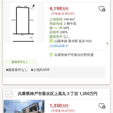
4,198
万円
（坪単価:92.89万円）
2
土地面積
149.4m
用途地域
１種中高
建ぺい率
60%
容積率
200%
建築条件
なし
山陽本線 垂水駅 徒歩16分
その他の交通
兵庫県神戸市垂水区野田通
建築条件なし
■建築条件なし ■土地約45坪
兵庫県神戸市垂水区上高丸３丁目 1,350万円
1,350
万円
（坪単価:45.47万円）