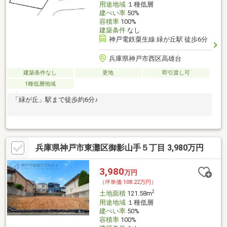
用途地域
１種低層
建ぺい率
50%
容積率
100%
建築条件
なし
神戸電鉄粟生線 緑が丘駅 徒歩6分
兵庫県神戸市西区高雄台
建築条件なし
更地
即引渡し可
1種低層地域
「緑が丘」駅まで徒歩約6分♪
兵庫県神戸市東灘区御影山手５丁目 3,980万円
3,980
万円
（坪単価:108.22万円）
2
土地面積
121.58m
用途地域
１種低層
建ぺい率
50%
容積率
100%