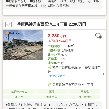
■建築条件なし ■地下鉄・山陽電鉄「板宿」駅より徒歩6分 ■第
一種低層住居専用地域における閑静な住宅地
兵庫県神戸市西区池上４丁目 2,280万円
2,280
万円
（坪単価:62.92万円）
2
土地面積
119.82m
用途地域
１種低層
建ぺい率
50%
容積率
100%
建築条件
なし
神戸市西神山手線 伊川谷駅 徒歩28
分
その他の交通
兵庫県神戸市西区池上４丁目
建築条件なし
更地
平坦地
本下水
都市ガス
1種低層地域
●賃貸よりもお得な『実は...』 ●『もしも...』の時のことを想定し