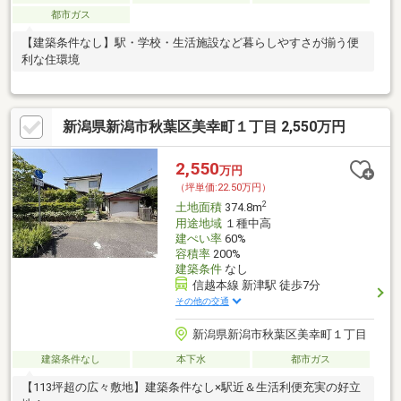
都市ガス
【建築条件なし】駅・学校・生活施設など暮らしやすさが揃う便
利な住環境
新潟県新潟市秋葉区美幸町１丁目 2,550万円
2,550
万円
（坪単価:22.50万円）
2
土地面積
374.8m
用途地域
１種中高
建ぺい率
60%
容積率
200%
建築条件
なし
信越本線 新津駅 徒歩7分
その他の交通
新潟県新潟市秋葉区美幸町１丁目
建築条件なし
本下水
都市ガス
【113坪超の広々敷地】建築条件なし×駅近＆生活利便充実の好立