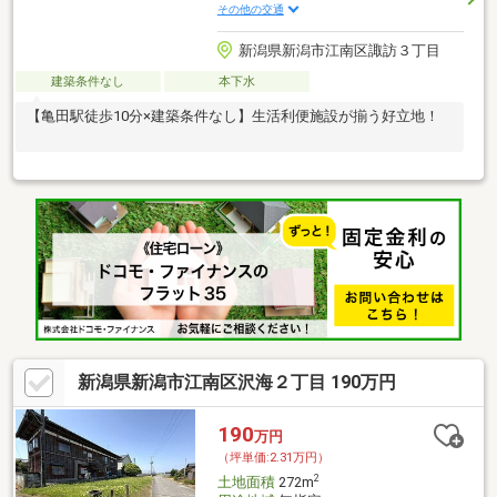
その他の交通
新潟県新潟市江南区諏訪３丁目
建築条件なし
本下水
【亀田駅徒歩10分×建築条件なし】生活利便施設が揃う好立地！
新潟県新潟市江南区沢海２丁目 190万円
190
万円
（坪単価:2.31万円）
2
土地面積
272m