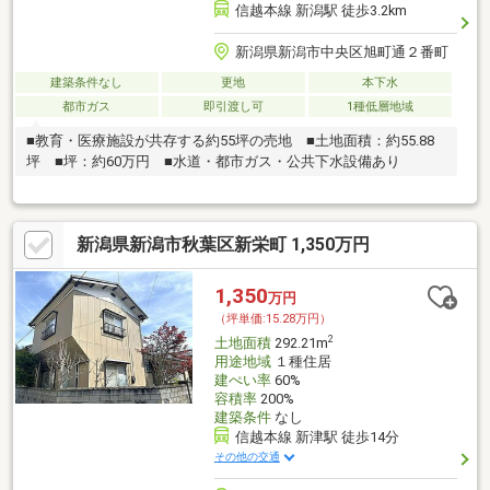
信越本線 新潟駅 徒歩3.2km
新潟県新潟市中央区旭町通２番町
建築条件なし
更地
本下水
都市ガス
即引渡し可
1種低層地域
■教育・医療施設が共存する約55坪の売地 ■土地面積：約55.88
坪 ■坪：約60万円 ■水道・都市ガス・公共下水設備あり
新潟県新潟市秋葉区新栄町 1,350万円
1,350
万円
（坪単価:15.28万円）
2
土地面積
292.21m
用途地域
１種住居
建ぺい率
60%
容積率
200%
建築条件
なし
信越本線 新津駅 徒歩14分
その他の交通