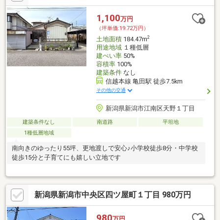
1,100
万円
（坪単価:19.72万円）
2
土地面積
184.47m
用途地域
１種低層
建ぺい率
50%
容積率
100%
建築条件
なし
信越本線 亀田駅 徒歩7.5km
その他の交通
新潟県新潟市江南区天野１丁目
建築条件なし
南道路
平坦地
1種低層地域
南向きのゆったり55坪、更地渡しで安心♪小学校徒歩8分・中学校
徒歩15分と子育てにも嬉しい立地です
新潟県新潟市中央区四ツ屋町１丁目 980万円
980
万円