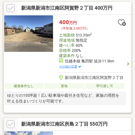
新潟県新潟市江南区阿賀野２丁目 400万円
400
万円
（坪単価:2.58万円）
2
土地面積
513.35m
用途地域
無指定
建ぺい率
60%
容積率
200%
建築条件
なし
信越本線 亀田駅 徒歩11.3km
その他の交通
新潟県新潟市江南区阿賀野２丁目
建築条件なし
更地
即引渡し可
ゆとりの155坪超！広い駐車場や庭付き住宅など、家族の理想を
叶える住まいづくりが可能です。
新潟県新潟市江南区所島２丁目 550万円