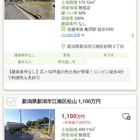
2
土地面積
173.12m
用途地域
無指定
建ぺい率
60%
容積率
200%
建築条件
なし
信越本線 亀田駅 徒歩29分
その他の交通
新潟県新潟市江南区砂岡３丁目
建築条件なし
更地
本下水
都市ガス
即引渡し可
【建築条件なし】広々52坪超の売土地が登場！コンビニ徒歩4分
で利便性も良好◎
新潟県新潟市江南区松山 1,100万円
1,100
万円
（坪単価:7.29万円）
2
土地面積
499.11m
用途地域
無指定