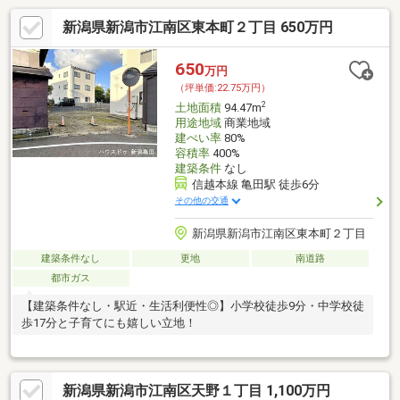
新潟県新潟市江南区東本町２丁目 650万円
650
万円
（坪単価:22.75万円）
2
土地面積
94.47m
用途地域
商業地域
建ぺい率
80%
容積率
400%
建築条件
なし
信越本線 亀田駅 徒歩6分
その他の交通
新潟県新潟市江南区東本町２丁目
建築条件なし
更地
南道路
都市ガス
【建築条件なし・駅近・生活利便性◎】小学校徒歩9分・中学校徒
歩17分と子育てにも嬉しい立地！
新潟県新潟市江南区天野１丁目 1,100万円