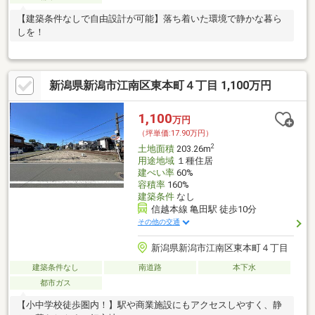
【建築条件なしで自由設計が可能】落ち着いた環境で静かな暮ら
しを！
新潟県新潟市江南区東本町４丁目 1,100万円
1,100
万円
（坪単価:17.90万円）
2
土地面積
203.26m
用途地域
１種住居
建ぺい率
60%
容積率
160%
建築条件
なし
信越本線 亀田駅 徒歩10分
その他の交通
新潟県新潟市江南区東本町４丁目
建築条件なし
南道路
本下水
都市ガス
【小中学校徒歩圏内！】駅や商業施設にもアクセスしやすく、静