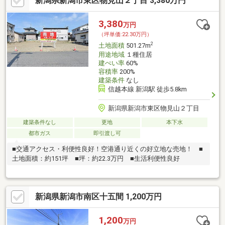
新潟県新潟市東区物見山２丁目 3,380万円
3,380
万円
（坪単価:22.30万円）
2
土地面積
501.27m
用途地域
１種住居
建ぺい率
60%
容積率
200%
建築条件
なし
信越本線 新潟駅 徒歩5.8km
新潟県新潟市東区物見山２丁目
建築条件なし
更地
本下水
都市ガス
即引渡し可
■交通アクセス・利便性良好！空港通り近くの好立地な売地！ ■
土地面積：約151坪 ■坪：約22.3万円 ■生活利便性良好
新潟県新潟市南区十五間 1,200万円
1,200
万円