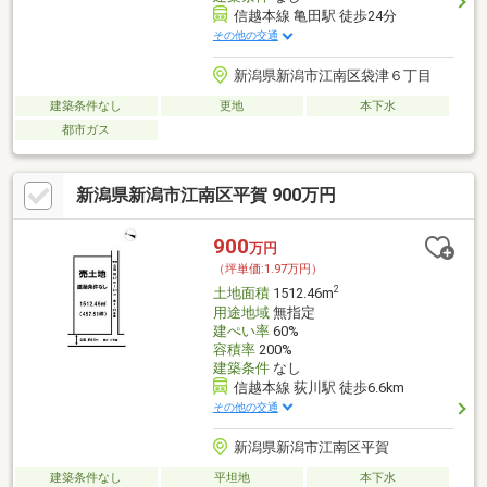
信越本線 亀田駅 徒歩24分
その他の交通
新潟県新潟市江南区袋津６丁目
建築条件なし
更地
本下水
都市ガス
新潟県新潟市江南区平賀 900万円
900
万円
（坪単価:1.97万円）
2
土地面積
1512.46m
用途地域
無指定
建ぺい率
60%
容積率
200%
建築条件
なし
信越本線 荻川駅 徒歩6.6km
その他の交通
新潟県新潟市江南区平賀
建築条件なし
平坦地
本下水