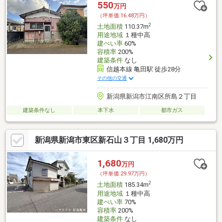
550
万円
（坪単価:16.48万円）
2
土地面積
110.37m
用途地域
１種中高
建ぺい率
60%
容積率
200%
建築条件
なし
信越本線 亀田駅 徒歩28分
その他の交通
新潟県新潟市江南区所島２丁目
建築条件なし
本下水
都市ガス
新潟県新潟市東区新石山３丁目 1,680万円
1,680
万円
（坪単価:29.97万円）
2
土地面積
185.34m
用途地域
１種中高
建ぺい率
70%
容積率
200%
建築条件
なし