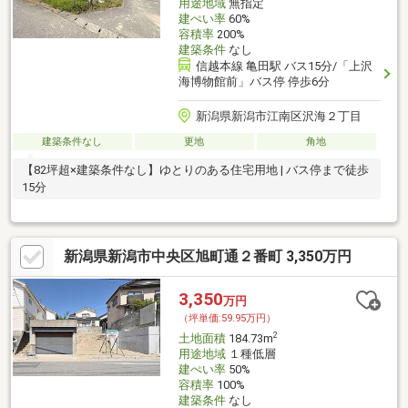
用途地域
無指定
建ぺい率
60%
容積率
200%
建築条件
なし
信越本線 亀田駅 バス15分/「上沢
海博物館前」バス停 停歩6分
新潟県新潟市江南区沢海２丁目
建築条件なし
更地
角地
【82坪超×建築条件なし】ゆとりのある住宅用地 | バス停まで徒歩
15分
新潟県新潟市中央区旭町通２番町 3,350万円
3,350
万円
（坪単価:59.95万円）
2
土地面積
184.73m
用途地域
１種低層
建ぺい率
50%
容積率
100%
建築条件
なし