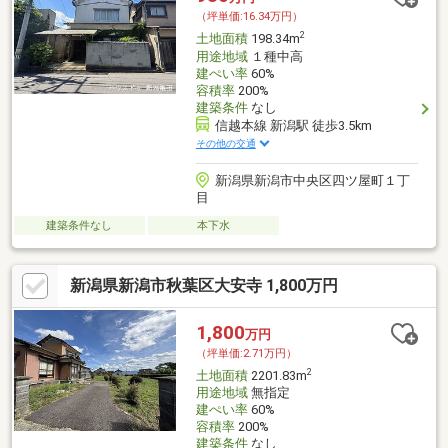
（坪単価:16.34万円）
2
土地面積
198.34m
用途地域
１種中高
建ぺい率
60%
容積率
200%
建築条件
なし
信越本線 新潟駅 徒歩3.5km
その他の交通
新潟県新潟市中央区四ツ屋町１丁
目
建築条件なし
本下水
新潟県新潟市秋葉区大安寺 1,800万円
1,800
万円
（坪単価:2.71万円）
2
土地面積
2201.83m
用途地域
無指定
建ぺい率
60%
容積率
200%
建築条件
なし