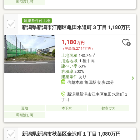
即引渡し可
建築条件付土地
新潟県新潟市江南区亀田水道町３丁目 1,180万円
1,180
万円
（坪単価:27.14万円）
2
土地面積
143.74m
用途地域
１種中高
建ぺい率
60%
容積率
200%
建築条件
あり
信越本線 亀田駅 徒歩20分
新潟県新潟市江南区亀田水道町３
丁目
更地
本下水
都市ガス
即引渡し可
新潟県新潟市秋葉区金沢町１丁目 1,080万円