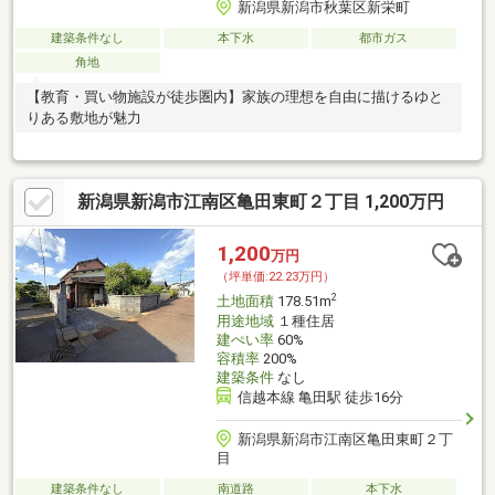
新潟県新潟市秋葉区新栄町
建築条件なし
本下水
都市ガス
角地
【教育・買い物施設が徒歩圏内】家族の理想を自由に描けるゆと
りある敷地が魅力
新潟県新潟市江南区亀田東町２丁目 1,200万円
1,200
万円
（坪単価:22.23万円）
2
土地面積
178.51m
用途地域
１種住居
建ぺい率
60%
容積率
200%
建築条件
なし
信越本線 亀田駅 徒歩16分
新潟県新潟市江南区亀田東町２丁
目
建築条件なし
南道路
本下水