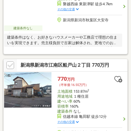
磐越西線 東新津駅 徒歩4.7km
その他の交通
新潟県新潟市秋葉区大安寺
建築条件なし
建築条件はなく、お好きなハウスメーカーや工務店で理想の住ま
いを実現できます。売主様負担で古家は解体され、更地でのお引
き渡しとなりますので、すぐに建築計画を立てられるのも魅力で
す。
新潟県新潟市江南区船戸山２丁目 770万円
770
万円
（坪単価:16.55万円）
2
土地面積
153.87m
用途地域
１種住居
建ぺい率
60%
容積率
160%
建築条件
なし
信越本線 亀田駅 徒歩12分
その他の交通