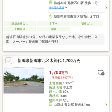
信越本線 越後石山駅 徒歩11分
その他の交通
新潟県新潟市東区新石山３丁目
建築条件なし
本下水
都市ガス
上物有り
角地
越後石山駅徒歩11分、56坪の建築条件なし土地。小中学校、公
園、スーパーも徒歩圏で毎日が便利
新潟県新潟市北区太郎代 1,700万円
1,700
万円
（坪単価:3.51万円）
2
土地面積
1605m
用途地域
準工業
建ぺい率
60%
容積率
200%
建築条件
なし
白新線 豊栄駅 徒歩8.1km