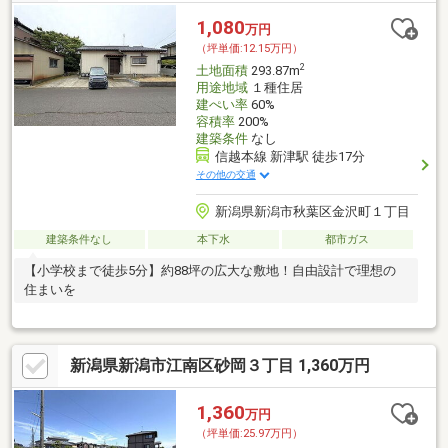
1,080
万円
（坪単価:12.15万円）
2
土地面積
293.87m
用途地域
１種住居
建ぺい率
60%
容積率
200%
建築条件
なし
信越本線 新津駅 徒歩17分
その他の交通
新潟県新潟市秋葉区金沢町１丁目
建築条件なし
本下水
都市ガス
【小学校まで徒歩5分】約88坪の広大な敷地！自由設計で理想の
住まいを
新潟県新潟市江南区砂岡３丁目 1,360万円
1,360
万円
（坪単価:25.97万円）