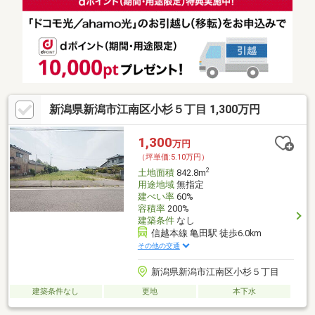
新潟県新潟市江南区小杉５丁目 1,300万円
1,300
万円
（坪単価:5.10万円）
2
土地面積
842.8m
用途地域
無指定
建ぺい率
60%
容積率
200%
建築条件
なし
信越本線 亀田駅 徒歩6.0km
その他の交通
新潟県新潟市江南区小杉５丁目
建築条件なし
更地
本下水