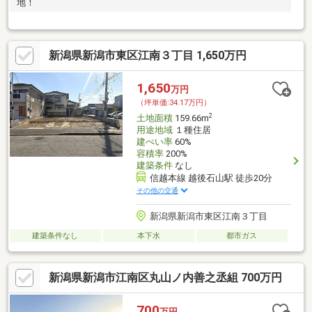
地！
新潟県新潟市東区江南３丁目 1,650万円
1,650
万円
（坪単価:34.17万円）
2
土地面積
159.66m
用途地域
１種住居
建ぺい率
60%
容積率
200%
建築条件
なし
信越本線 越後石山駅 徒歩20分
その他の交通
新潟県新潟市東区江南３丁目
建築条件なし
本下水
都市ガス
新潟県新潟市江南区丸山ノ内善之丞組 700万円
700
万円