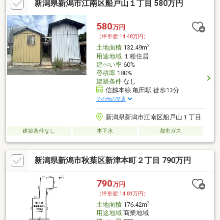
新潟県新潟市江南区船戸山１丁目 580万円
580
万円
（坪単価:14.48万円）
2
土地面積
132.49m
用途地域
１種住居
建ぺい率
60%
容積率
180%
建築条件
なし
信越本線 亀田駅 徒歩13分
その他の交通
新潟県新潟市江南区船戸山１丁目
建築条件なし
本下水
都市ガス
新潟県新潟市秋葉区新津本町２丁目 790万円
790
万円
（坪単価:14.81万円）
2
土地面積
176.42m
用途地域
商業地域