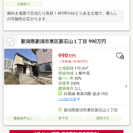
上物有り
南向き道路で日当たり良好！457坪のゆとりある土地で、暮らし
の可能性が広がります。
新潟県新潟市東区新石山１丁目 990万円
990
万円
（坪単価:18.90万円）
2
土地面積
173.2m
用途地域
１種中高
建ぺい率
60%
容積率
200%
建築条件
なし
白新線 東新潟駅 徒歩15分
その他の交通
新潟県新潟市東区新石山１丁目
建築条件なし
本下水
都市ガス