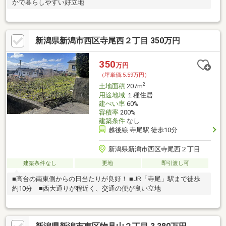
かで暮らしやすい好立地
新潟県新潟市西区寺尾西２丁目 350万円
350
万円
（坪単価:5.59万円）
2
土地面積
207m
用途地域
１種住居
建ぺい率
60%
容積率
200%
建築条件
なし
越後線 寺尾駅 徒歩10分
新潟県新潟市西区寺尾西２丁目
建築条件なし
更地
即引渡し可
■高台の南東側からの日当たりが良好！ ■JR「寺尾」駅まで徒歩
約10分 ■西大通りが程近く、交通の便が良い立地