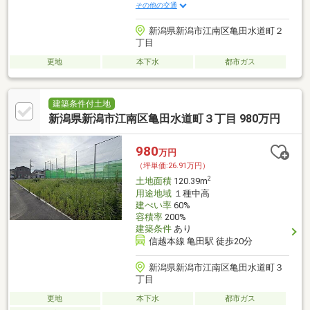
その他の交通
新潟県新潟市江南区亀田水道町２
丁目
更地
本下水
都市ガス
建築条件付土地
新潟県新潟市江南区亀田水道町３丁目 980万円
980
万円
（坪単価:26.91万円）
2
土地面積
120.39m
用途地域
１種中高
建ぺい率
60%
容積率
200%
建築条件
あり
信越本線 亀田駅 徒歩20分
新潟県新潟市江南区亀田水道町３
丁目
更地
本下水
都市ガス