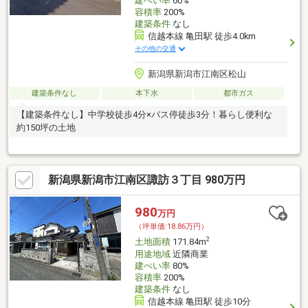
建ぺい率
60%
容積率
200%
建築条件
なし
信越本線 亀田駅 徒歩4.0km
その他の交通
新潟県新潟市江南区松山
建築条件なし
本下水
都市ガス
【建築条件なし】中学校徒歩4分×バス停徒歩3分！暮らし便利な
約150坪の土地
新潟県新潟市江南区諏訪３丁目 980万円
980
万円
（坪単価:18.86万円）
2
土地面積
171.84m
用途地域
近隣商業
建ぺい率
80%
容積率
200%
建築条件
なし
信越本線 亀田駅 徒歩10分