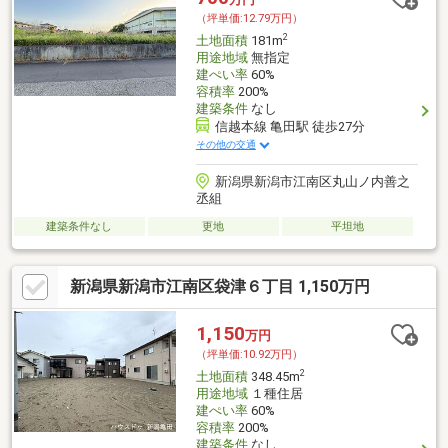
（坪単価:12.79万円）
2
土地面積
181m
用途地域
無指定
建ぺい率
60%
容積率
200%
建築条件
なし
信越本線 亀田駅 徒歩27分
その他の交通
新潟県新潟市江南区丸山ノ内善之
丞組
建築条件なし
更地
平坦地
新潟県新潟市江南区袋津６丁目 1,150万円
1,150
万円
（坪単価:10.92万円）
2
土地面積
348.45m
用途地域
１種住居
建ぺい率
60%
容積率
200%
建築条件
なし