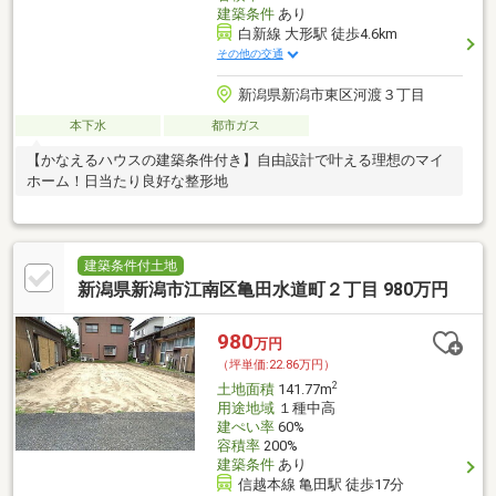
建築条件
あり
白新線 大形駅 徒歩4.6km
その他の交通
新潟県新潟市東区河渡３丁目
本下水
都市ガス
【かなえるハウスの建築条件付き】自由設計で叶える理想のマイ
ホーム！日当たり良好な整形地
建築条件付土地
新潟県新潟市江南区亀田水道町２丁目 980万円
980
万円
（坪単価:22.86万円）
2
土地面積
141.77m
用途地域
１種中高
建ぺい率
60%
容積率
200%
建築条件
あり
信越本線 亀田駅 徒歩17分