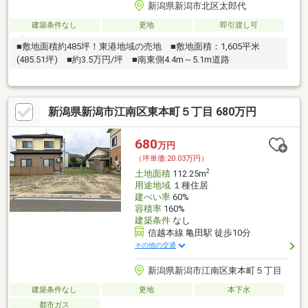
新潟県新潟市北区太郎代
建築条件なし
更地
即引渡し可
■敷地面積約485坪！東港地域の売地 ■敷地面積：1,605平米
(485.51坪) ■約3.5万円/坪 ■南東側4.4m～5.1m道路
新潟県新潟市江南区東本町５丁目 680万円
680
万円
（坪単価:20.03万円）
2
土地面積
112.25m
用途地域
１種住居
建ぺい率
60%
容積率
160%
建築条件
なし
信越本線 亀田駅 徒歩10分
その他の交通
新潟県新潟市江南区東本町５丁目
建築条件なし
更地
本下水
都市ガス