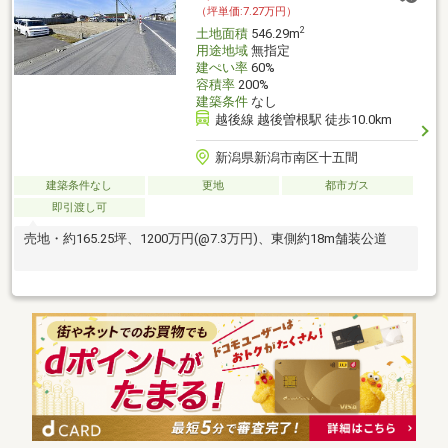
（坪単価:7.27万円）
2
土地面積
546.29m
用途地域
無指定
建ぺい率
60%
容積率
200%
建築条件
なし
越後線 越後曽根駅 徒歩10.0km
新潟県新潟市南区十五間
建築条件なし
更地
都市ガス
即引渡し可
売地・約165.25坪、1200万円(@7.3万円)、東側約18m舗装公道