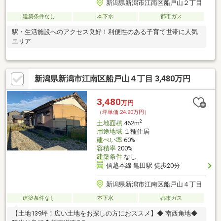
新潟県新潟市江南区船戸山２丁目
建築条件なし
本下水
都市ガス
駅・生活施設へのアクセス良好！利便性のある子育て世帯に人気
エリア
新潟県新潟市江南区船戸山４丁目 3,480万円
3,480
万円
（坪単価:24.90万円）
2
土地面積
462m
用途地域
１種住居
建ぺい率
60%
容積率
200%
建築条件
なし
信越本線 亀田駅 徒歩20分
新潟県新潟市江南区船戸山４丁目
建築条件なし
本下水
都市ガス
【土地139坪！広い土地をお探しの方におススメ】◆ 南西角地◆