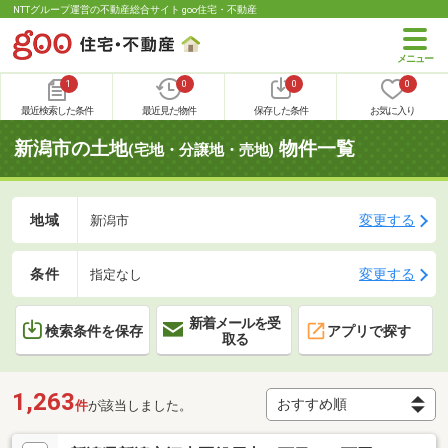
NTTグループ運営の不動産総合サイト goo住宅・不動産
1
0
0
0
最近検索した条件
最近見た物件
保存した条件
お気に入り
新潟市の土地
物件一覧
(宅地・分譲地・売地)
地域
変更する
新潟市
条件
変更する
指定なし
新着メールを受
検索条件を保存
アプリで探す
取る
1,263
件
が該当しました。