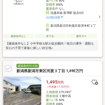
建ぺい率
80%
容積率
400%
建築条件
なし
信越本線 新津駅 徒歩6分
その他の交通
新潟県新潟市秋葉区新津本町２丁
目
建築条件なし
本下水
都市ガス
【建築条件なし】小中学校＆駅が徒歩圏内！毎日の通学・通勤も
安心の子育て家族に嬉しい好立地♪
建築条件付土地
新潟県新潟市東区河渡３丁目 1,495万円
1,495
万円
（坪単価:17.70万円）
2
土地面積
279.29m
用途地域
２種中高
建ぺい率
60%
容積率
200%