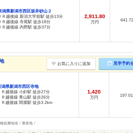
新潟県新潟市西区坂井砂山２
2,911.80
ＪＲ越後線 新潟大学前駅 徒歩13分
641.7
ＪＲ越後線 寺尾駅 徒歩18分
万円
ＪＲ越後線 内野駅 徒歩37分
地
見学予約
お気に入りに追加
新潟県新潟市西区寺地
1,420
ＪＲ越後線 小針駅 徒歩27分
197.0
ＪＲ越後線 青山駅 徒歩26分
万円
ＪＲ越後線 関屋駅 徒歩3.2km
1種低層地域
整形地