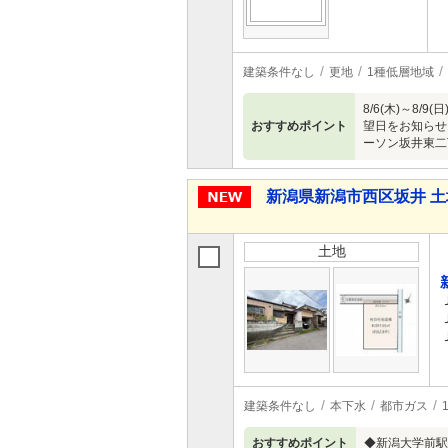
建築条件なし
更地
1種低層地域
8/6(木)～
おすすめポイント
望日をお知らせ
ーソン坂井東二
新潟県新潟市西区坂井 土
土地
建築条件なし
本下水
都市ガス
おすすめポイント
◆新潟大学前駅