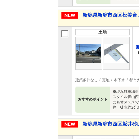
新潟県新潟市西区松美台 
土地
建築条件なし
更地
本下水
都市
※現況駐車場※
スタイル青山西
おすすめポイント
にもオススメで
停 徒歩約2分
新潟県新潟市西区坂井砂