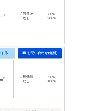
２種住居
60%
2
2m
なし
200%
をする
お問い合わせ(無料)
１種低層
50%
2
1m
なし
100%