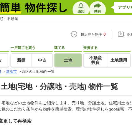
住宅・不動産
0
最近見た物件
保
一戸建てを買う
建てる
投資する
不動産
古
新築
中古
土地
土地活用
投資
県
>
新潟市
>
西区の土地 物件一覧
の土地(宅地・分譲地・売地) 物件一覧
、宅地などの土地物件をご紹介します。売り地、分譲土地、住宅用土地な
気のこだわり条件から物件を簡単検索。理想の物件探しをgoo住宅・
変更して再検索