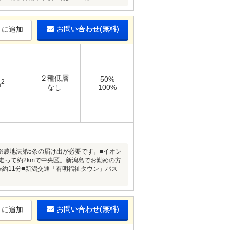
お問い合わせ(無料)
りに追加
２種低層
50%
2
m
なし
100%
※農地法第5条の届け出が必要です。■イオン
走って約2kmで中央区。新潟島でお勤めの方
歩約11分■新潟交通「有明福祉タウン」バス
お問い合わせ(無料)
りに追加