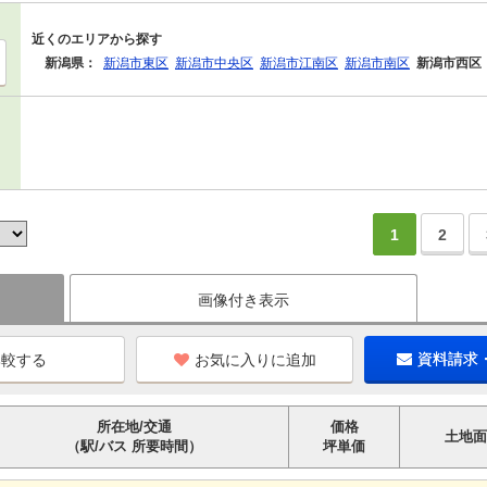
近くのエリアから探す
新潟県：
新潟市東区
新潟市中央区
新潟市江南区
新潟市南区
新潟市西区
1
2
画像付き表示
お気に入りに追加
資料請求
所在地/交通
価格
土地面
（駅/バス 所要時間）
坪単価