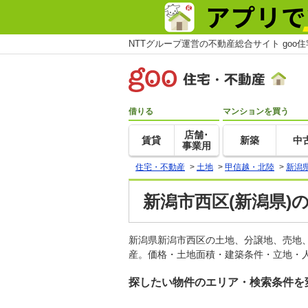
NTTグループ運営の不動産総合サイト goo
借りる
マンションを買う
店舗･
賃貸
新築
中
事業用
住宅・不動産
>
土地
>
甲信越・北陸
>
新潟
新潟市西区(新潟県)
新潟県新潟市西区の土地、分譲地、売地
産。価格・土地面積・建築条件・立地・人
探したい物件のエリア・検索条件を