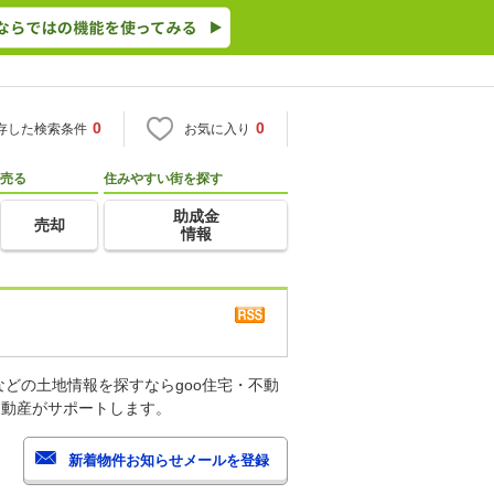
0
0
存した検索条件
お気に入り
売る
住みやすい街を探す
助成金
売却
情報
どの土地情報を探すならgoo住宅・不動
不動産がサポートします。