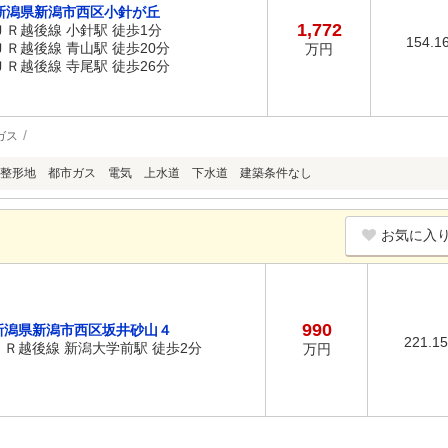
新潟県新潟市西区小針が丘
1,772
ＪＲ越後線 小針駅 徒歩1分
154.1
ＪＲ越後線 青山駅 徒歩20分
万円
ＪＲ越後線 寺尾駅 徒歩26分
ガス
整形地 都市ガス 電気 上水道 下水道 建築条件なし
お気に入
990
新潟県新潟市西区坂井砂山４
221.1
ＪＲ越後線 新潟大学前駅 徒歩2分
万円