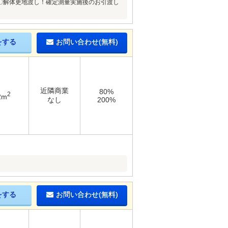
〇解体更地渡し！確定測量実施後のお引渡し
をする
お問い合わせ(無料)
近隣商業
80%
2
2m
なし
200%
をする
お問い合わせ(無料)