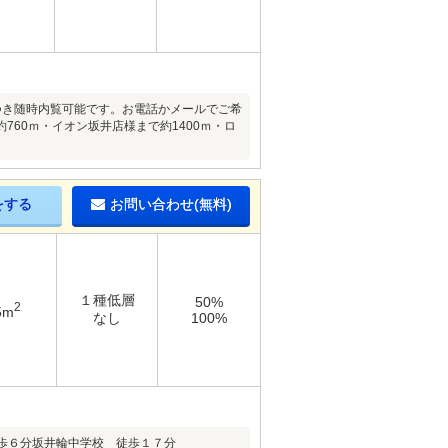
件につき随時内覧可能です。お電話かメールでご希
60ｍ・イオン坂井店様まで約1400ｍ・ロ
をする
お問い合わせ(無料)
１種低層
50%
2
5m
なし
100%
歩６分坂井輪中学校 徒歩１７分