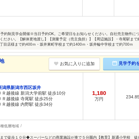
8/9(日)予約制見学会開催※当日予約OK。ご希望日をお知らせください。自社売主物
ください。【解体更地渡し】【測量予定（売主負担）】【周辺施設】・寺尾駅まで約7
丁目店様まで約400ｍ・坂井東町学校まで約1400ｍ・坂井輪中学校まで約700ｍ
地
見学予約
お気に入りに追加
新潟県新潟市西区坂井
1,180
ＪＲ越後線 新潟大学前駅 徒歩10分
234.8
ＪＲ越後線 寺尾駅 徒歩25分
万円
ＪＲ越後線 内野駅 徒歩34分
1種低層地域
まで徒歩１０分◆スーパーなどの商業施設が車で５分圏内【教育】新通小学校 徒