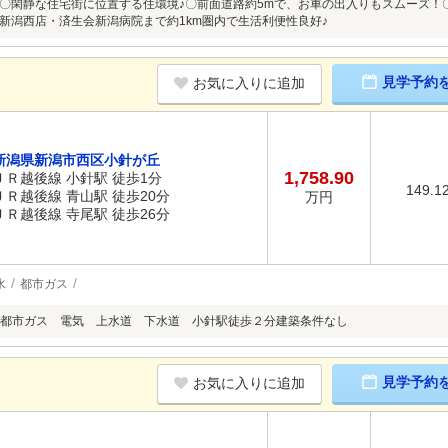
〇閑静な住宅街に位置する住環境♪〇前面道路約5mで、お車の出入りもスムーズ！
新潟西店・済生会新潟病院まで約1km圏内で生活利便性良好♪
見学予約
お気に入りに追加
新潟県新潟市西区小針が丘
1,758.90
ＪＲ越後線 小針駅 徒歩1分
149.1
ＪＲ越後線 青山駅 徒歩20分
万円
ＪＲ越後線 寺尾駅 徒歩26分
水
都市ガス
都市ガス 電気 上水道 下水道 小針駅徒歩２分建築条件なし
見学予約
お気に入りに追加