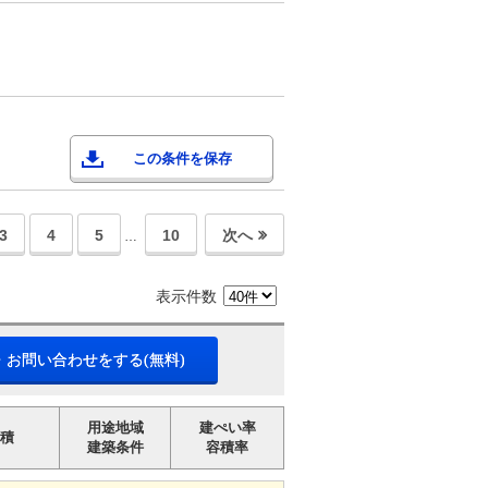
この条件を保存
3
4
5
10
次へ
…
表示件数
・お問い合わせをする(無料)
用途地域
建ぺい率
積
建築条件
容積率