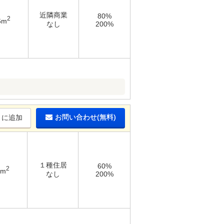
近隣商業
80%
2
6m
なし
200%
お問い合わせ(無料)
りに追加
１種住居
60%
2
5m
なし
200%