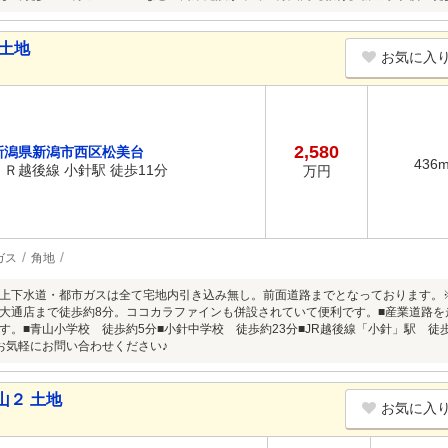
土地
お気に入
2,580
新潟県新潟市西区松美台
436
ＪＲ越後線 小針駅 徒歩11分
万円
ガス
角地
上下水道・都市ガスは全て宅地内引き込み無し。前面道路までとなっております。
大通店まで徒歩約8分。ココカラファインも併設されていて便利です。■産業道路を
す。■青山小学校 徒歩約5分■小針中学校 徒歩約23分■JR越後線「小針」駅 徒
お気軽にお問い合わせください♪
山２ 土地
お気に入