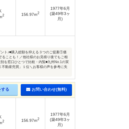
1977年6月
K
2
(築49年3ヶ
156.97m
2
m
月)
ント♪■購入総額を抑える３つのご提案①価
でることも！／他社様のお見積り後でもご相
を窓口ひとつで比較・内覧■九州No.1の実
本県 不動産売買」１位＼お客様の声を参考に失
をする
お問い合わせ(無料)
1977年6月
K
2
(築49年3ヶ
156.97m
2
m
月)