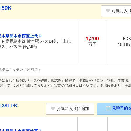
 5DK
お気に入
熊本県熊本市西区上代９
1,200
5DK
ＪＲ鹿児島本線 熊本駅 バス14分/「上代
万円
153.8
バス」バス停 停歩8分
ステムキッチン
所有権
路に面した店舗スペースを確保。視認性も良好で、事務所やサロン、物販、作業場
関して、1月と記載しておりますが実際の詳細月日は不明です。※増改築あり：平成
3SLDK
見学予約
お気に入りに追加