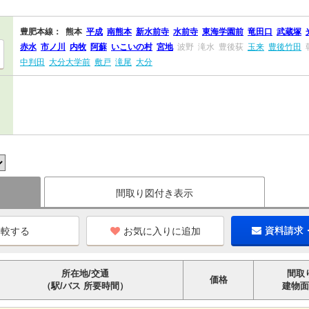
豊肥本線：
熊本
平成
南熊本
新水前寺
水前寺
東海学園前
竜田口
武蔵塚
赤水
市ノ川
内牧
阿蘇
いこいの村
宮地
波野
滝水
豊後荻
玉来
豊後竹田
中判田
大分大学前
敷戸
滝尾
大分
間取り図付き表示
お気に入りに追加
資料請求
所在地/交通
間取
価格
（駅/バス 所要時間）
建物面