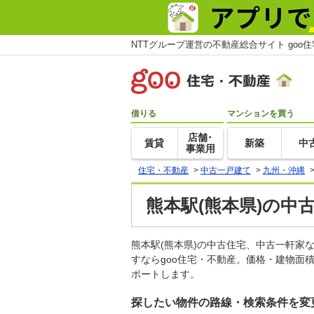
NTTグループ運営の不動産総合サイト goo
借りる
マンションを買う
店舗･
賃貸
新築
中
事業用
住宅・不動産
>
中古一戸建て
>
九州・沖縄
熊本駅(熊本県)の中
熊本駅(熊本県)の中古住宅、中古一軒
すならgoo住宅・不動産。価格・建物面
ポートします。
探したい物件の路線・検索条件を変