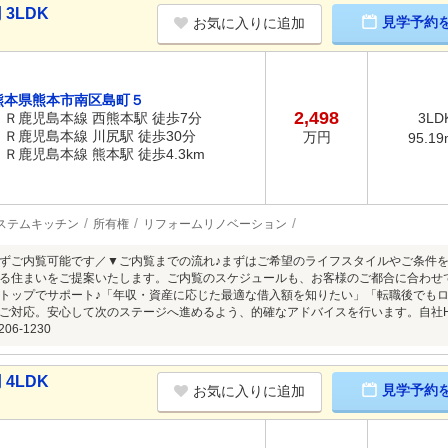
3LDK
見学予約
お気に入りに追加
熊本県熊本市南区島町５
2,498
ＪＲ鹿児島本線 西熊本駅 徒歩7分
3LD
ＪＲ鹿児島本線 川尻駅 徒歩30分
万円
95.19
ＪＲ鹿児島本線 熊本駅 徒歩4.3km
ステムキッチン
所有権
リフォームリノベーション
ずご内覧可能です／▼ご内覧までの流れ♪まずはご希望のライフスタイルやご条件
る住まいをご提案いたします。ご内覧のスケジュールも、お客様のご都合に合わせ
トップでサポート♪「年収・資産に応じた最適な借入額を知りたい」「転職後でも
ご対応。安心して次のステージへ進めるよう、的確なアドバイスを行います。自社
06-1230
4LDK
見学予約
お気に入りに追加