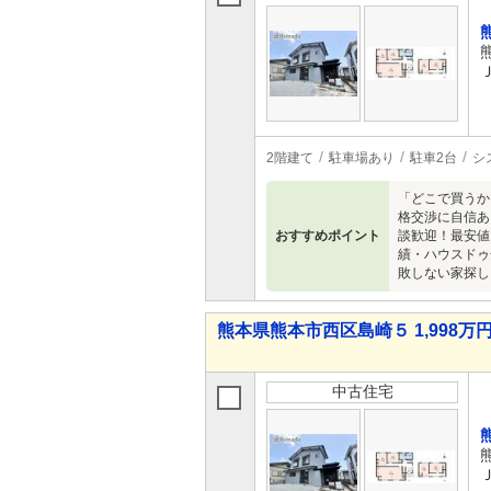
2階建て
駐車場あり
駐車2台
シ
「どこで買うか
格交渉に自信あ
おすすめポイント
談歓迎！最安値
績・ハウスドゥ
敗しない家探し
熊本県熊本市西区島崎５ 1,998万円 
中古住宅