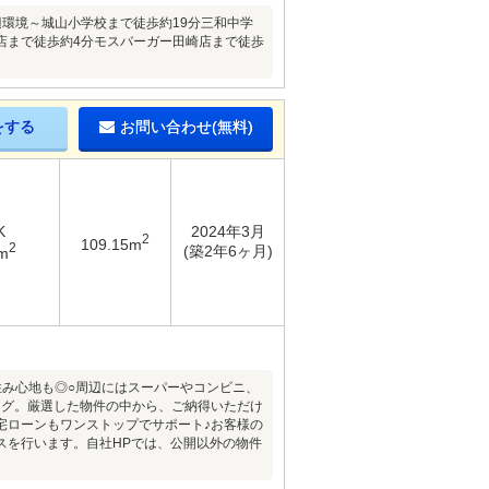
辺環境～城山小学校まで徒歩約19分三和中学
目店まで徒歩約4分モスバーガー田崎店まで徒歩
をする
お問い合わせ(無料)
K
2024年3月
2
109.15m
2
(築2年6ヶ月)
m
住み心地も◎○周辺にはスーパーやコンビニ、
ング。厳選した物件の中から、ご納得いただけ
宅ローンもワンストップでサポート♪お客様の
スを行います。自社HPでは、公開以外の物件