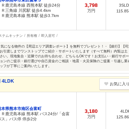
熊本県熊本市東区健軍３
3,798
ＪＲ鹿児島本線 西熊本駅 徒歩24分
3SL
ＪＲ三角線 川尻駅 徒歩4.4km
万円
115.8
ＪＲ鹿児島本線 熊本駅 徒歩3.7km
ステムキッチン
所有権
即入居可
・気になる物件の【周辺エリア調査レポート】を無料でプレゼント！・【銀行】【
お引渡しまでワンストップでご紹介・サポートいたします（すべて無料）内覧は土
さい。現地集合・近隣でのお待ち合わせ、どちらもOKです！お支払い・銀行サポ
ョンのご提示・銀行選びや自己資金のご相談・地震・火災保険のご提案・引越し業
ッフが丁寧にご案内いたします。
4LDK
お気に入
熊本県熊本市南区会富町
3,180
4LD
ＪＲ鹿児島本線 熊本駅 バス24分/「会富
万円
125.8
バス」バス停 停歩2分