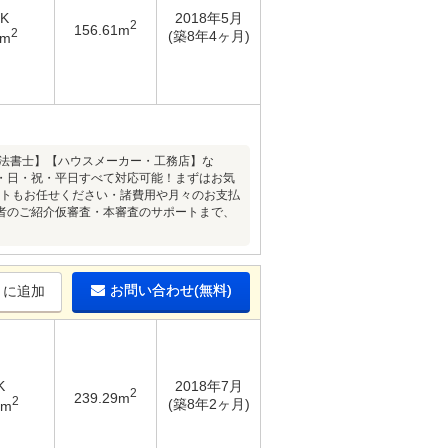
DK
2018年5月
2
156.61m
2
(築8年4ヶ月)
5m
司法書士】【ハウスメーカー・工務店】な
・日・祝・平日すべて対応可能！まずはお気
ートもお任せください・諸費用や月々のお支払
者のご紹介仮審査・本審査のサポートまで、
お問い合わせ(無料)
りに追加
K
2018年7月
2
239.29m
2
(築8年2ヶ月)
6m