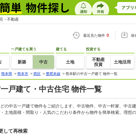
住宅・不動産
0
最近見た物件
保
一戸建てを買う
建てる
投資する
不動産
古
新築
中古
土地
土地活用
投資
>
熊本県
>
熊本市
>
西区
>
豊肥本線
>
熊本駅の中古一戸建て 物件一覧
古一戸建て・中古住宅 物件一覧
家などの中古一戸建て物件をご紹介します。中古物件、中古一軒家、中古
積・土地面積・間取り・人気のこだわり条件から物件を簡単検索。理想の
更して再検索