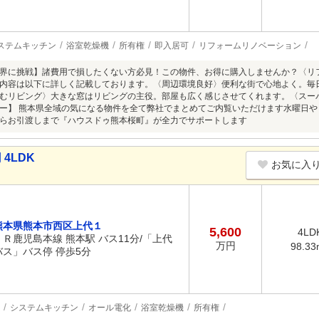
ステムキッチン
浴室乾燥機
所有権
即入居可
リフォームリノベーション
界に挑戦】諸費用で損したくない方必見！この物件、お得に購入しませんか？〈リ
内容は以下に詳しく記載しております。〈周辺環境良好〉便利な街で心地よく。毎
むリビング〉大きな窓はリビングの主役。部屋も広く感じさせてくれます。〈スー
ー】 熊本県全域の気になる物件を全て弊社でまとめてご内覧いただけます水曜日
らお引渡しまで『ハウスドゥ熊本桜町』が全力でサポートします
4LDK
お気に入
熊本県熊本市西区上代１
5,600
4LD
ＪＲ鹿児島本線 熊本駅 バス11分/「上代
万円
98.33
バス」バス停 停歩5分
システムキッチン
オール電化
浴室乾燥機
所有権