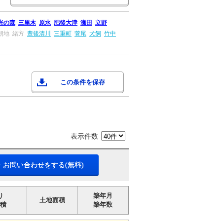
光の森
三里木
原水
肥後大津
瀬田
立野
朝地
緒方
豊後清川
三重町
菅尾
犬飼
竹中
この条件を保存
表示件数
・お問い合わせをする(無料)
り
築年月
土地面積
積
築年数