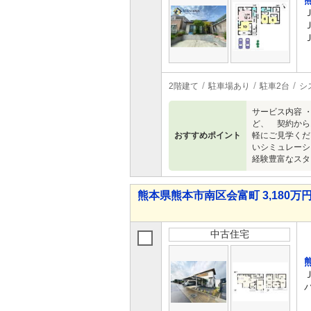
2階建て
駐車場あり
駐車2台
シ
サービス内容 
ど、 契約から
おすすめポイント
軽にご見学くだ
いシミュレーシ
経験豊富なスタ
熊本県熊本市南区会富町 3,180万円 
中古住宅