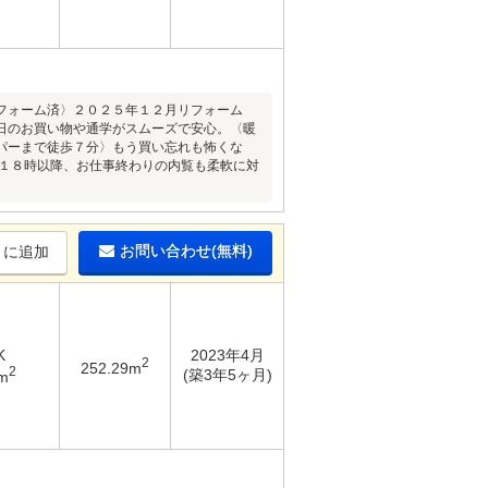
フォーム済〉２０２５年１２月リフォーム
日のお買い物や通学がスムーズで安心。〈暖
パーまで徒歩７分〉もう買い忘れも怖くな
や１８時以降、お仕事終わりの内覧も柔軟に対
お問い合わせ(無料)
りに追加
K
2023年4月
2
252.29m
2
(築3年5ヶ月)
m