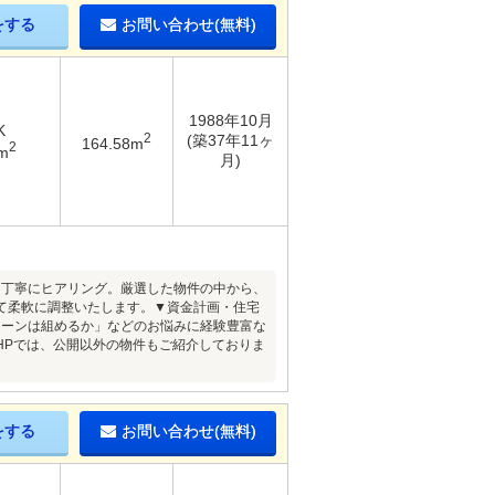
をする
お問い合わせ(無料)
1988年10月
K
2
(築37年11ヶ
164.58m
2
m
月)
を丁寧にヒアリング。厳選した物件の中から、
て柔軟に調整いたします。▼資金計画・住宅
ローンは組めるか」などのお悩みに経験豊富な
HPでは、公開以外の物件もご紹介しておりま
をする
お問い合わせ(無料)