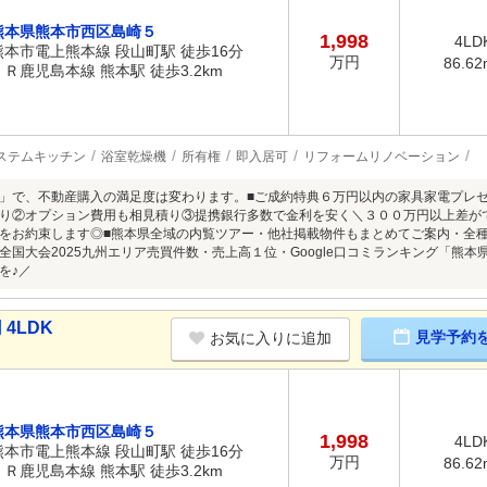
熊本県熊本市西区島崎５
1,998
4LD
熊本市電上熊本線 段山町駅 徒歩16分
万円
86.62
ＪＲ鹿児島本線 熊本駅 徒歩3.2km
ステムキッチン
浴室乾燥機
所有権
即入居可
リフォームリノベーション
」で、不動産購入の満足度は変わります。■ご成約特典６万円以内の家具家電プレゼ
り②オプション費用も相見積り③提携銀行多数で金利を安く＼３００万円以上差が
をお約束します◎■熊本県全域の内覧ツアー・他社掲載物件もまとめてご案内・全種別
全国大会2025九州エリア売買件数・売上高１位・Google口コミランキング「熊
を♪／
4LDK
見学予約
お気に入りに追加
熊本県熊本市西区島崎５
1,998
4LD
熊本市電上熊本線 段山町駅 徒歩16分
万円
86.62
ＪＲ鹿児島本線 熊本駅 徒歩3.2km