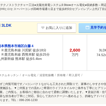
●テクノストラクチャー工法●太陽光発電システム9.9kw●オール電化●収納多数～周
分HIヒロセ スーパーコンボ田崎市場通り店まで徒歩約5分セブンイレブン上代1丁
3LDK
見学予約
お気に入りに追加
熊本県熊本市南区白藤４
2,600
ＪＲ鹿児島本線 川尻駅 徒歩18分
3LD
ＪＲ鹿児島本線 西熊本駅 徒歩25分
万円
74.52
九州新幹線 熊本駅 徒歩5.4km
ステムキッチン
オール電化
浴室乾燥機
所有権
即入居可
ずご内覧可能です／○コンパクトながらも工夫された間取りで、家事のしやすさや
便施設も。▼ご内覧までの流れ♪ご希望のライフスタイルやご条件を丁寧にヒアリ
案。ご内覧も、お客様のご都合に合わせて柔軟に調整いたします。▼資金計画・住
富な担当者が丁寧にご対応。安心して次のステージへ進めるよう、的確なアドバイ
す。TEL：096-206-1230