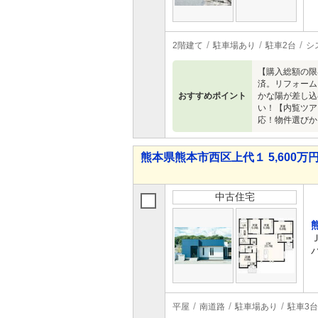
2階建て
駐車場あり
駐車2台
シ
【購入総額の限
済。リフォーム
おすすめポイント
かな陽が差し込
い！【内覧ツア
応！物件選びか
熊本県熊本市西区上代１ 5,600万円 
中古住宅
平屋
南道路
駐車場あり
駐車3台