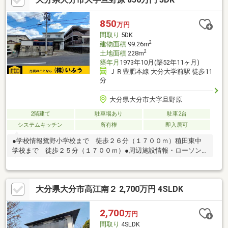
まで徒歩9分
850
万円
間取り
5DK
2
建物面積
99.26m
2
土地面積
228m
築年月
1973年10月(築52年11ヶ月)
ＪＲ豊肥本線 大分大学前駅 徒歩11
分
大分県大分市大字旦野原
2階建て
駐車場あり
駐車2台
システムキッチン
所有権
即入居可
●学校情報鴛野小学校まで 徒歩２６分（１７００ｍ）稙田東中
学校まで 徒歩２５分（１７００ｍ）●周辺施設情報・ローソン
大分大学駅前店まで 徒歩１０分（６００ｍ）・アテオ高江店ま
で 徒歩２９分（２０００ｍ）●ハザードマップ情報本物件はハ
ザードマップによる浸水想定区域には指定されていませんが、指
大分県大分市高江南２ 2,700万円 4SLDK
定されていない区域においても浸水が発生する場合があります。
また、土砂災害警戒区域について、本物件は指定されていません
が、近隣で指定されている区域があります。＼土日祝日も営業
2,700
万円
中！／＜メール登録で優先的に新着物件配信可能です！＞不動産
間取り
4SLDK
売買は『株式会社いふう』にお任せください！