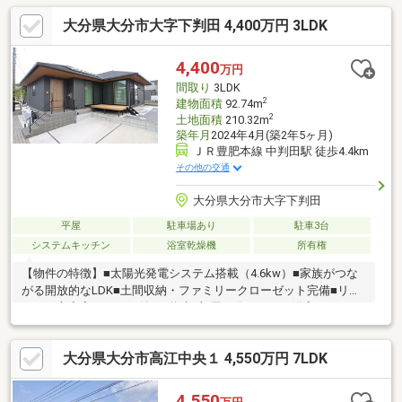
換、カーポート屋根補修2024年7月：外壁・屋根 スチール物置
大分県大分市大字下判田 4,400万円 3LDK
塗装、雨樋交換、網戸張替え2024年3月：LDK内壁撤去、LDK床張
り替え【周辺環境】■けやき台わんぱく広場まで120m■大分市立
戸次小学校まで1.8km■大分市立戸次中学校まで2km【営業時間】
4,400
万円
9：00～18：00（定休日：毎週水曜日、木曜日）
間取り
3LDK
2
建物面積
92.74m
2
土地面積
210.32m
築年月
2024年4月(築2年5ヶ月)
ＪＲ豊肥本線 中判田駅 徒歩4.4km
その他の交通
大分県大分市大字下判田
平屋
駐車場あり
駐車3台
システムキッチン
浴室乾燥機
所有権
【物件の特徴】■太陽光発電システム搭載（4.6kw）■家族がつな
がる開放的なLDK■土間収納・ファミリークローゼット完備■リビ
ング・主寝室エアコン付き■将来2部屋に分けられる洋室■ウッド
デッキ・倉庫付き■駐車3台可能【周辺環境】■ローソン大分京が
丘南一丁目店まで1km■新鮮市場松岡店まで2.4km■大分市立松岡
大分県大分市高江中央１ 4,550万円 7LDK
小学校まで2.7km■大分市立大東中学校まで6.3km【営業時間】9：
00～18：00この時間帯はお電話でのお問い合わせがスムーズにご
案内できます。電話でお問い合わせのボタンよりお気軽にお電話
4,550