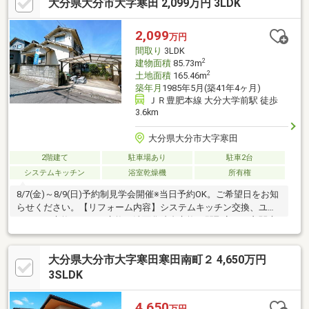
大分県大分市大字寒田 2,099万円 3LDK
2,099
万円
間取り
3LDK
2
建物面積
85.73m
2
土地面積
165.46m
築年月
1985年5月(築41年4ヶ月)
ＪＲ豊肥本線 大分大学前駅 徒歩
3.6km
大分県大分市大字寒田
2階建て
駐車場あり
駐車2台
システムキッチン
浴室乾燥機
所有権
8/7(金)～8/9(日)予約制見学会開催※当日予約OK。ご希望日をお知
らせください。【リフォーム内容】システムキッチン交換、ユニ
ットバス交換、トイレ交換、洗面化粧台交換、間取変更、玄関扉
交換、室内ドア交換、床材上張り、シューズボックス交換、クロ
ス張替え、屋根塗装、外壁塗装、庭木伐採、シロアリ工防除工
大分県大分市大字寒田寒田南町２ 4,650万円
事、クリーニング、雨漏り点検、設備点検、インターホン設置、
火災警報器設置、照明器具交換【おすすめポイント】・雨漏り、
3SLDK
構造上主要な部分の欠陥や・腐食、給排水管の故障や漏水につい
てお引渡しより２年間保証。・シロアリ防除工事施工後5年間保
4,650
万円