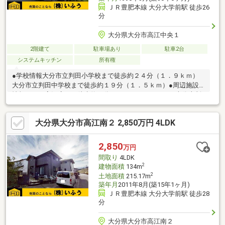
ＪＲ豊肥本線 大分大学前駅 徒歩26
分
大分県大分市高江中央１
2階建て
駐車場あり
駐車2台
システムキッチン
所有権
●学校情報大分市立判田小学校まで徒歩約２４分（１．９ｋｍ）
大分市立判田中学校まで徒歩約１９分（１．５ｋｍ）●周辺施設
情報アテオ高江店まで徒歩約５分（３５０ｍ）ローソン大分上判
田店まで徒歩約１０分（８００ｍ）●ハザードマップ情報本物件
はハザードマップによる浸水想定区域には指定されていません
大分県大分市高江南２ 2,850万円 4LDK
が、指定されていない区域においても浸水が発生する場合があり
ます。＼メールで新着物件をお届け！／不動産売買は『株式会社
いふう』にお任せ！土日祝日も営業中！
2,850
万円
間取り
4LDK
2
建物面積
134m
2
土地面積
215.17m
築年月
2011年8月(築15年1ヶ月)
ＪＲ豊肥本線 大分大学前駅 徒歩28
分
大分県大分市高江南２