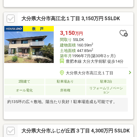
大分県大分市高江北１丁目 3,150万円 5SLDK
3,150
万円
間取り
5SLDK
2
建物面積
160.59m
2
土地面積
447.85m
築年月
1996年7月(築30年2ヶ月)
豊肥本線 大分大学前駅 徒歩14分
大分県大分市高江北１丁目
2階建て
駐車場あり
駐車2台
リフォームリノベーシ
オール電化
所有権
ョン
約135坪の広々敷地。陽当たり良好！駐車場造成も可能です。
大分県大分市ふじが丘西３丁目 4,300万円 5SLDK