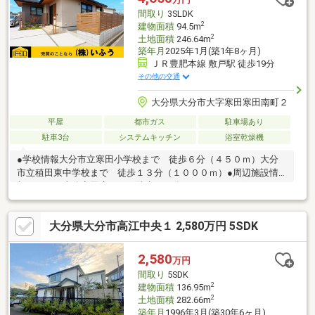
証。
間取り
3SLDK
2
建物面積
94.5m
2
土地面積
246.64m
築年月
2025年1月(築1年8ヶ月)
ＪＲ豊肥本線 敷戸駅 徒歩19分
その他の交通
大分県大分市大字寒田寒田南町２
平屋
都市ガス
駐車場あり
駐車3台
システムキッチン
浴室乾燥機
●学校情報大分市立寒田小学校まで 徒歩６分（４５０ｍ）大分
市立稙田東中学校まで 徒歩１３分（１０００ｍ）●周辺施設情
報ローソン大分寒田店まで 徒歩１０分（８００ｍ）グリーンコ
ープ生協おおいた寒田店まで 徒歩９分（７００ｍ）●ハザード
マップ情報本物件はハザードマップによる浸水想定区域には指定
大分県大分市高江中央１ 2,580万円 5SDK
されていませんが、指定されていない区域においても浸水が発生
する場合があります。＼土日祝日も営業中！／＜メール登録で優
先的に新着物件配信可能です！＞株式会社いふう〒８７０－００
2,580
万円
４４ 大分市舞鶴町１－３－３０ＴＥＬ：０９７－５３３－２０
間取り
5SDK
２２ ＦＡＸ：０９７－５２９－７１６０
2
建物面積
136.95m
2
土地面積
282.66m
築年月
1996年3月(築30年6ヶ月)