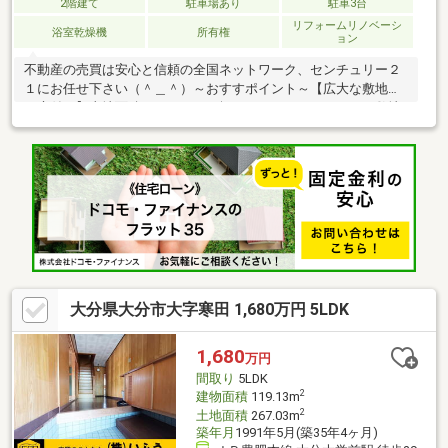
2階建て
駐車場あり
駐車3台
リフォームリノベーシ
浴室乾燥機
所有権
ョン
不動産の売買は安心と信頼の全国ネットワーク、センチュリー２
１にお任せ下さい（＾＿＾）～おすすポイント～【広大な敷地と
お庭付き】土地面積２４６．２０坪とかなりゆったりとした敷地
に、１０坪以上のお庭！家庭菜園や親戚・ご友人とのＢＢＱ等ご
家族様とゆっくりすごせるプライベート空間がしっかりと確保で
きます！【駐車場】駐車場最大６台は確保できますので、ご親
戚・ご友人の来客も安心できます！【収納豊富】各居室に収納が
設置されており、また２Ｆに納戸もございますので季節物のお洋
服もまとめて収納することができます！【太陽光発電】太陽光６
キロ設置されていますので、電気代の削減可能！
大分県大分市大字寒田 1,680万円 5LDK
1,680
万円
間取り
5LDK
2
建物面積
119.13m
2
土地面積
267.03m
築年月
1991年5月(築35年4ヶ月)