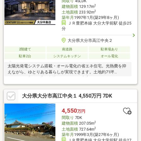
間取り
4SLDK
2
建物面積
129.17m
2
土地面積
233.92m
築年月
1997年1月(築29年8ヶ月)
ＪＲ豊肥本線 大分大学前駅 徒歩25
分
大分県大分市高江中央２
2階建て
南道路
駐車場あり
駐車2台
システムキッチン
オール電化
太陽光発電システム搭載・オール電化の省エネ住宅。光熱費を抑
えながら、ゆとりある暮らしが実現できます。土地約71坪
（233.92平米）の広い敷地に、4SLDK＋書斎＋ウォークインクロ
ーゼット完備！約17.5帖の広々LDKをはじめ、全居室に収納を備
えており、家族それぞれのプライベート空間もしっかり確保でき
大分県大分市高江中央１ 4,550万円 7DK
ます。カースペース2台分確保済み。バス停徒歩3分・近隣スーパ
ー徒歩10分以内と日常生活に便利な環境◎小学校・中学校も近
く、お子様のいるご家族にも安心の住環境です。空き家のため、
4,550
万円
ご購入後すぐにご入居いただけます！お気軽にお問い合わせくだ
間取り
7DK
さい。
2
建物面積
207.05m
2
土地面積
727.64m
築年月
1999年3月(築27年6ヶ月)
ＪＲ豊肥本線 大分大学前駅 徒歩27