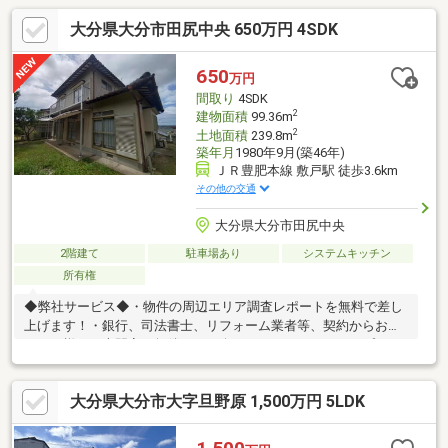
大分県大分市田尻中央 650万円 4SDK
650
万円
間取り
4SDK
2
建物面積
99.36m
2
土地面積
239.8m
築年月
1980年9月(築46年)
ＪＲ豊肥本線 敷戸駅 徒歩3.6km
その他の交通
大分県大分市田尻中央
2階建て
駐車場あり
システムキッチン
所有権
◆弊社サービス◆・物件の周辺エリア調査レポートを無料で差し
上げます！・銀行、司法書士、リフォーム業者等、契約からお渡
しまで様々な専門家を無償でご紹介できるのでワンストップでお
任せください！◆オススメポイント◆・高台で眺望、日当たり良
好・災害ハザードマップ対象外・歩道もあるので安心・近くに七
大分県大分市大字旦野原 1,500万円 5LDK
瀬川公園もあり子育て世代に人気なエリア・わさだタウンまで車
で約10分！映画やショッピングを楽しめます！！＜月々の支払い
例＞借入650万金利１．5％３５年ボーナス払い無しの場合【毎月