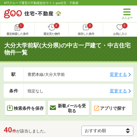
NTTグループ運営の不動産総合サイト goo住宅・不動産
1
0
0
0
最近検索した条件
最近見た物件
保存した条件
お気に入り
大分大学前駅(大分県)の中古一戸建て・中古住宅
物件一覧
駅
変更する
豊肥本線/大分大学前
条件
変更する
指定なし
新着メールを受
検索条件を保存
アプリで探す
取る
40
件
が該当しました。