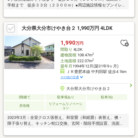
学校まで 徒歩３３分（２３００ｍ）●周辺施設情報セブンイレ
ブン大分高江店まで・・・徒歩８分（５００ｍ）アテオ高江店ま
で・・・徒歩２７分（１８００ｍ）●ハザードマップ情報本物件
はハザードマップによる浸水想定区域には指定されていません
大分県大分市けやき台２ 1,990万円 4LDK
が、指定されていない区域においても浸水が発生する場合があり
ます。また、本物件は土砂災害警戒区域に指定されていません
が、近隣で指定されている場所があります。＼土日祝日も営業
1,990
万円
中！／＜メール登録で優先的に新着物件配信可能です！＞不動産
間取り
4LDK
売買は『株式会社いふう』にお任せください！
2
建物面積
108.47m
2
土地面積
222.07m
築年月
1994年12月(築31年9ヶ月)
ＪＲ豊肥本線 中判田駅 徒歩4.1km
その他の交通
大分県大分市けやき台２
2階建て
駐車場あり
駐車3台
リフォームリノベーシ
所有権
ョン
2023年3月：全室クロス張替え、和室畳（和紙畳）表替え、襖・
障子張り替え、キッチン蛇口交換、玄関・階段手摺設置、洗面化
粧台交換、窓枠シート張り、トイレ・洗面室床クッションフロア
張替え、コンセント・スイッチプレート交換、リビングドア交