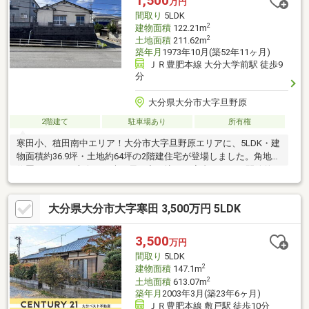
1,500
万円
のお支払い 19901円／月】
間取り
5LDK
2
建物面積
122.21m
2
土地面積
211.62m
築年月
1973年10月(築52年11ヶ月)
ＪＲ豊肥本線 大分大学前駅 徒歩9
分
大分県大分市大字旦野原
2階建て
駐車場あり
所有権
寒田小、稙田南中エリア！大分市大字旦野原エリアに、5LDK・建
物面積約36.9坪・土地約64坪の2階建住宅が登場しました。角地に
位置するため3方向から光と風が入り込み、室内はとても開放的で
す。隣家との距離感もゆったりしており、伸びやかな住環境が魅
力。5LDKの広々とした間取りは大家族・二世帯にもおすすめで
大分県大分市大字寒田 3,500万円 5LDK
す。駐車スペースの造成工事のご相談も当社にお任せください。
リフォーム・リノベーションも対応しております。空家のためい
つでもご案内可能です！
3,500
万円
間取り
5LDK
2
建物面積
147.1m
2
土地面積
613.07m
築年月
2003年3月(築23年6ヶ月)
ＪＲ豊肥本線 敷戸駅 徒歩10分