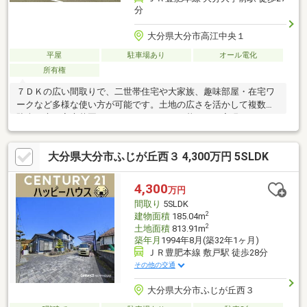
分
大分県大分市高江中央１
平屋
駐車場あり
オール電化
所有権
７ＤＫの広い間取りで、二世帯住宅や大家族、趣味部屋・在宅ワ
ークなど多様な使い方が可能です。土地の広さを活かして複数台
駐車や庭・家庭菜園など、ゆったりとした暮らしが実現できま
す。
大分県大分市ふじが丘西３ 4,300万円 5SLDK
4,300
万円
間取り
5SLDK
2
建物面積
185.04m
2
土地面積
813.91m
築年月
1994年8月(築32年1ヶ月)
ＪＲ豊肥本線 敷戸駅 徒歩28分
その他の交通
大分県大分市ふじが丘西３