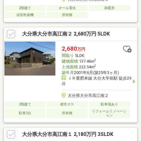
2階建て
オール電化
床暖房
浴室乾燥機
所有権
大分県大分市高江南２ 2,680万円 5LDK
2,680
万円
間取り
5LDK
2
建物面積
137.46m
2
土地面積
222.54m
築年月
2001年6月(築25年3ヶ月)
ＪＲ豊肥本線 大分大学前駅 徒歩29
分
大分県大分市高江南２
2階建て
都市ガス
駐車場あり
リフォームリノベーシ
駐車2台
所有権
ョン
大分県大分市高江南１ 2,180万円 3SLDK