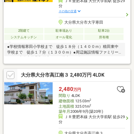
ＪＲ豊肥本線 大分大学前駅 徒歩29
分
その他の交通
大分県大分市大字寒田
2階建て
駐車場あり
駐車2台
システムキッチン
オール電化
所有権
●学校情報寒田小学校まで 徒歩１８分（１４００ｍ）稙田東中
学校まで 徒歩１７分（１３００ｍ）●周辺施設情報ファミリー
マート大分大学旦野原店まで 徒歩３０分（２４００ｍ）グリー
ンコープ生協おおいた寒田店まで 徒歩８分（６００ｍ）●特定
行政庁の指定する角地にあるため、１０％増の６０％となりま
大分県大分市高江南３ 2,480万円 4LDK
す。●ハザードマップ情報本物件はハザードマップによる浸水想
定区域には指定されていませんが、指定されていない区域におい
ても浸水が発生する場合があります。＼土日祝日も営業中！／＜
2,480
万円
メール登録で優先的に新着物件配信可能です！＞株式会社いふう
間取り
4LDK
ＴＥＬ：０９７－５３３－２０２２
2
建物面積
125.03m
2
土地面積
325.01m
築年月
2006年9月(築20年)
ＪＲ豊肥本線 大分大学前駅 徒歩29
分
大分県大分市高江南３