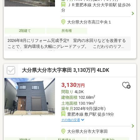
ＪＲ豊肥本線 大分大学前駅 徒歩26
分
大分県大分市高江中央１
2階建て
所有権
2026年8月にリフォーム完成予定!! 室内の水回りなどを改善する
ことで、室内環境も大幅にグレードアップ。 こだわりのリフォ
ーム内容についてはお問合せください。
大分県大分市大字寒田 3,130万円 4LDK
3,130
万円
間取り
4LDK
2
建物面積
102.68m
2
土地面積
130.19m
築年月
2024年9月(築2年)
豊肥本線 敷戸駅 徒歩19分
その他の交通
大分県大分市大字寒田