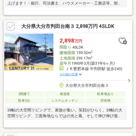
上げます！・銀行、司法書士、ハウスメーカー・工務店等、契約
からお渡しまで様々な専門家を無償でご紹介できるのでワンスト
ップでお任せください！◇おすすめポイント◇・南面道路で日当
たり良好・【テクノストラクチャー工法】を採用・【耐震等級
大分県大分市判田台南３ 2,898万円 4SLDK
３】取得・リビングに【トリプルガラス】を使用しており、快適
性、省エネな環境・断熱材【セルロースファイバー】を使用して
おり、断熱だけでなく、調湿・防音・防火・防虫性能も〇・【ポ
2,898
万円
ケットインキー】で荷物で手が塞がっていてもワンタッチで施解
間取り
4SLDK
除・駐車場３台以上可
2
建物面積
159.52m
2
土地面積
293.17m
築年月
1995年3月(築31年6ヶ月)
ＪＲ豊肥本線 中判田駅 徒歩24分
その他の交通
大分県大分市判田台南３
2階建て
南道路
駐車場あり
駐車2台
システムキッチン
所有権
28帖の大空間リビングで、家族が集い。笑顔がひらく。28帖の大
空間リビング、三面角地ならではの光と風、そして伸び伸び遊べ
る広い庭。家族4人がゆとりを感じながら過ごせる贅沢な住まいで
す。高台に位置し、災害リスクが少なく安心して暮らせる環境も
大きな魅力。窓を開ければ視界がひらけ、休日は子どもたちと庭