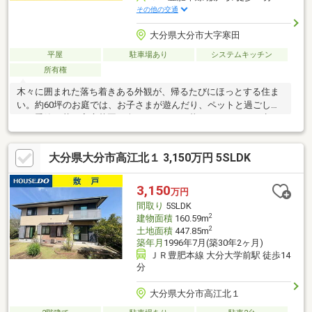
その他の交通
大分県大分市大字寒田
平屋
駐車場あり
システムキッチン
所有権
木々に囲まれた落ち着きある外観が、帰るたびにほっとする住ま
い。約60坪のお庭では、お子さまが遊んだり、ペットと過ごした
り、季節の花や家庭菜園を楽しんだりと、暮らしにゆとりが生ま
れます。室内には3口IHクッキングヒーターを備え、日々の料理も
スムーズに。1坪以上のお風呂には追い焚き機能があり、家族それ
大分県大分市高江北１ 3,150万円 5SLDK
ぞれの時間に合わせてあたたかな入浴ができます。さらに倉庫付
きで、大きめの荷物や外まわり用品もすっきり収納。自然を身近
に感じながら、家族らしい時間を育める一邸です。
3,150
万円
間取り
5SLDK
2
建物面積
160.59m
2
土地面積
447.85m
築年月
1996年7月(築30年2ヶ月)
ＪＲ豊肥本線 大分大学前駅 徒歩14
分
大分県大分市高江北１