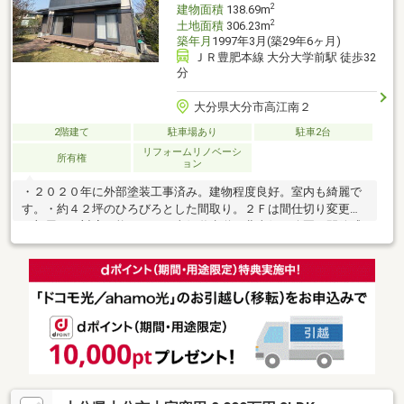
2
建物面積
138.69m
2
土地面積
306.23m
築年月
1997年3月(築29年6ヶ月)
ＪＲ豊肥本線 大分大学前駅 徒歩32
分
大分県大分市高江南２
2階建て
駐車場あり
駐車2台
リフォームリノベーシ
所有権
ョン
・２０２０年に外部塗装工事済み。建物程度良好。室内も綺麗で
す。・約４２坪のひろびろとした間取り。２Ｆは間仕切り変更で
４部屋まで対応可能です。・東側遊歩道、北東側が公園で開放感
のある立地です。・敷地面積が９２．６坪とひろびろしており、
駐車場も現状３台から増設可能です。・南側にプライベート感が
ある広いお庭があり、バーベキューも楽しめます♪