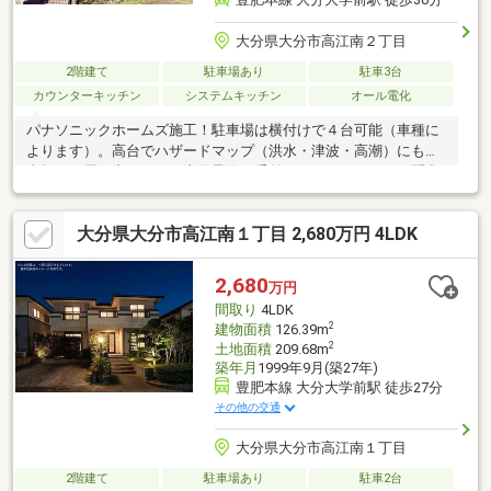
大分県大分市高江南２丁目
2階建て
駐車場あり
駐車3台
カウンターキッチン
システムキッチン
オール電化
パナソニックホームズ施工！駐車場は横付けで４台可能（車種に
よります）。高台でハザードマップ（洪水・津波・高潮）にも該
当無し。居住中ですがご内覧予約も受付ております。ぜひお問合
せ下さい！
大分県大分市高江南１丁目 2,680万円 4LDK
2,680
万円
間取り
4LDK
2
建物面積
126.39m
2
土地面積
209.68m
築年月
1999年9月(築27年)
豊肥本線 大分大学前駅 徒歩27分
その他の交通
大分県大分市高江南１丁目
2階建て
駐車場あり
駐車2台