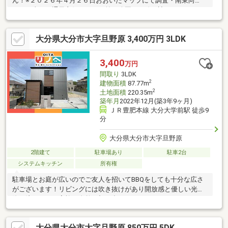
ん！※２０２６年４月２６日おおいたマップにて調査・南東向
き！日当り・通風良好！・目の前が公園で目線を遮るものがなく
景色が良いです！・便利な勝手口があるので、臭いが気になる生
ゴミなどすぐ外に出せます！・パナソニックホームズの軽量鉄骨
大分県大分市大字旦野原 3,400万円 3LDK
造の造りなので頑丈で安心！・お部屋も４部屋あり、すべてが６
帖以上と広々とした空間のお家です！・トイレは２か所の為、夜
中に階段を上り下りしなくて済み、一つのトイレが使えなくなっ
3,400
万円
ても安心です！・お庭は広いのでゴルフの練習やガーデニング、
間取り
3LDK
家庭菜園等を楽しむなど魅力に溢れてます！
2
建物面積
87.77m
2
土地面積
220.35m
築年月
2022年12月(築3年9ヶ月)
ＪＲ豊肥本線 大分大学前駅 徒歩9
分
大分県大分市大字旦野原
2階建て
駐車場あり
駐車2台
システムキッチン
所有権
駐車場とお庭が広いのでご友人を招いてBBQをしても十分な広さ
がございます！リビングには吹き抜けがあり開放感と優しい光が
降り注ぎます。家族が自然と顔を合わせてコミュニケーションが
とてるリビング階段は、木目×ブラックでリビングをさりげなく仕
切ってます！■ローソン大分大学駅前店まで徒歩9分■大分市立鴛
大分県大分市大字旦野原 850万円 5DK
野小学校まで徒歩24分■大分市立稙田東中学校徒歩24分■大分大学