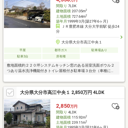
万円
ください！（定休日：毎週水曜日、木曜日）
間取り
7LDK
2
建物面積
207.05m
2
土地面積
727.64m
築年月
1999年3月(築27年6ヶ月)
ＪＲ豊肥本線 大分大学前駅 徒歩24
分
大分県大分市高江中央１
平屋
都市ガス
駐車場あり
駐車3台
所有権
敷地面積約２２０坪システムキッチン窓のある浴室洗面ボウル２
つあり温水洗浄機能付きトイレ屋根付き駐車場３台分（車種によ
る）
大分県大分市高江中央１ 2,850万円 4LDK
2,850
万円
間取り
4LDK
2
建物面積
115.92m
2
土地面積
239.11m
築年月
1995年3月(築31年6ヶ月)