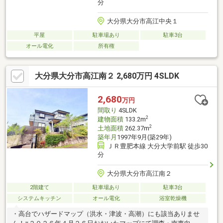
分
大分県大分市高江中央１
平屋
駐車場あり
駐車3台
オール電化
所有権
大分県大分市高江南２ 2,680万円 4SLDK
2,680
万円
間取り
4SLDK
2
建物面積
133.2m
2
土地面積
262.37m
築年月
1997年9月(築29年)
ＪＲ豊肥本線 大分大学前駅 徒歩30
分
大分県大分市高江南２
2階建て
駐車場あり
駐車3台
システムキッチン
オール電化
浴室乾燥機
・高台でハザードマップ（洪水・津波・高潮）にも該当ありませ