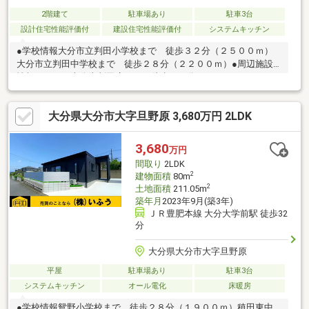
2階建て
駐車場あり
駐車3台
設計住宅性能評価付
建設住宅性能評価付
システムキッチン
●学校情報大分市立判田小学校まで 徒歩３２分（２５００ｍ）
大分市立判田中学校まで 徒歩２８分（２２００ｍ）●周辺施設
情報ローソン大分上判田店まで 徒歩１７分（１３００ｍ）アテ
オ高江店まで 徒歩１０分（８００ｍ）●特定行政庁の指定する
角地にあるため、１０％増の６０％となります。●ハザードマッ
大分県大分市大字旦野原 3,680万円 2LDK
プ情報本物件はハザードマップによる浸水想定区域には指定され
ていませんが、指定されていない区域においても浸水が発生する
場合があります。＼土日祝日も営業中！／＜メール登録で優先的
3,680
万円
に新着物件配信可能です！＞株式会社いふうＴＥＬ：０９７－５
間取り
2LDK
３３－２０２２ ＦＡＸ：０９７－５２９－７１６０
2
建物面積
80m
2
土地面積
211.05m
築年月
2023年9月(築3年)
ＪＲ豊肥本線 大分大学前駅 徒歩32
分
大分県大分市大字旦野原
平屋
駐車場あり
駐車3台
システムキッチン
オール電化
床暖房
●学校情報鴛野小学校まで 徒歩２８分（１９００ｍ）稙田東中