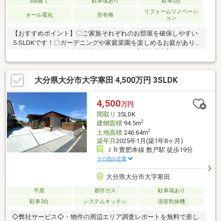
2階建て
駐車場あり
駐車2台
リフォームリノベーシ
オール電化
所有権
ョン
【おすすめポイント】〇ご家族それぞれのお部屋を確保しやすい
５SLDKです！〇ガーデニングや家庭菜園を楽しめるお庭がありま
す！〇カーポート２台並列駐車可能です！【周辺環境】〇モミノ
キ公園まで徒歩１分（約９０ｍ）〇ローソン大分大学駅前店まで
徒歩１４分（約８５０ｍ）〇トキハインダストリーアテオ高江店
大分県大分市大字寒田 4,500万円 3SLDK
まで車で４分（約１．６ｋｍ）〇トライアル敷戸店まで車で８分
（約３．４ｋｍ）
4,500
万円
間取り
3SLDK
2
建物面積
94.5m
2
土地面積
246.64m
築年月
2025年1月(築1年8ヶ月)
ＪＲ豊肥本線 敷戸駅 徒歩19分
その他の交通
大分県大分市大字寒田
平屋
都市ガス
駐車場あり
駐車3台
システムキッチン
浴室乾燥機
◇弊社サービス◇・物件の周辺エリア調査レポートを無料で差し