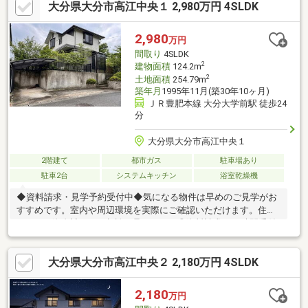
大分県大分市高江中央１ 2,980万円 4SLDK
で走り回ったり、家族でバーベキューを楽しんだり。部屋も敷地
も広いから、家族それぞれがリラックスできる自分時間も確保で
きます。“広さ”と“安心”の両方を兼ね備えた、解放感あふれる暮ら
2,980
万円
しを求めるご家族にぴったりの一邸です。
間取り
4SLDK
2
建物面積
124.2m
2
土地面積
254.79m
築年月
1995年11月(築30年10ヶ月)
ＪＲ豊肥本線 大分大学前駅 徒歩24
分
大分県大分市高江中央１
2階建て
都市ガス
駐車場あり
駐車2台
システムキッチン
浴室乾燥機
◆資料請求・見学予約受付中◆気になる物件は早めのご見学がお
すすめです。室内や周辺環境を実際にご確認いただけます。住宅
ローンや資金計画のご相談も承ります。◎資料請求は24時間受付
中！お気軽にお問い合わせください。◎内覧希望の方は、【見学
予約する】ボタンから日程を指定して予約！土日祝日のご案内は
大分県大分市高江中央２ 2,180万円 4SLDK
もちろんOK！（9：00～18：00）◎他の気になる物件もまとめて
ご案内可能です！お急ぎの方は、【0120-3377-14】までご連絡く
ださい♪理想のマイホーム探しをチームリノハウスが親切・丁寧に
2,180
万円
サポートします。