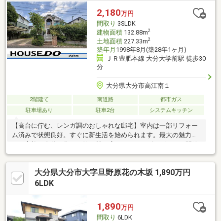
2,180
万円
間取り
3SLDK
2
建物面積
132.88m
2
土地面積
227.33m
築年月
1998年8月(築28年1ヶ月)
ＪＲ豊肥本線 大分大学前駅 徒歩30
分
大分県大分市高江南１
2階建て
南道路
都市ガス
駐車場あり
駐車2台
システムキッチン
【高台に佇む、レンガ調のおしゃれな邸宅】室内は一部リフォー
ム済みで状態良好。すぐに新生活を始められます。最大の魅力
は、家族が自然と集まる約19帖の広々としたリビングです。開放
感あふれる空間で、ゆったりとした時間を過ごせます。外観は飽
きのこないおしゃれなレンガ調デザイン。日々の暮らしに彩りを
大分県大分市大字旦野原花の木坂 1,890万円
添えてくれます。さらに、大切な愛車を守るカーポート付きの駐
車場を2台分完備。ハザード面でも安心な高台の立地となってお
6LDK
り、水害のリスクが低く、将来にわたって長く安全に暮らせる住
環境が整っています。デザイン性と安心を兼ね備えた、おすすめ
1,890
万円
の一棟です。
間取り
6LDK