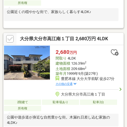
所有権
公園近くの穏やかな街で、家族らしく暮らす4LDK♪
大分県大分市高江南１丁目 2,680万円 4LDK
2,680
万円
間取り
4LDK
2
建物面積
126.39m
2
土地面積
209.68m
築年月
1999年9月(築27年)
豊肥本線 大分大学前駅 徒歩27分
その他の交通
大分県大分市高江南１丁目
2階建て
駐車場あり
駐車2台
所有権
公園や遊歩道が身近な自然豊かな街。木漏れ日差し込む家族の
4LDK♪