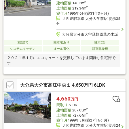
2
建物面積
140.5m
2
土地面積
219.34m
築年月
1995年6月(築31年3ヶ月)
ＪＲ豊肥本線 大分大学前駅 徒歩35
分
大分県大分市大字旦野原花の木坂
2階建て
駐車場あり
駐車2台
システムキッチン
オール電化
浴室乾燥機
２０２１年１月にエコキュートを交換しています閑静な住宅街で
す
大分県大分市高江中央１ 4,650万円 6LDK
4,650
万円
間取り
6LDK
2
建物面積
207.05m
2
土地面積
727.64m
築年月
1999年3月(築27年6ヶ月)
ＪＲ豊肥本線 大分大学前駅 徒歩24