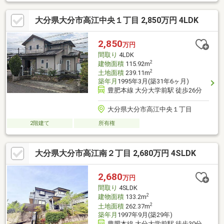
大分県大分市高江中央１丁目 2,850万円 4LDK
2,850
万円
間取り
4LDK
2
建物面積
115.92m
2
土地面積
239.11m
築年月
1995年3月(築31年6ヶ月)
豊肥本線 大分大学前駅 徒歩26分
大分県大分市高江中央１丁目
2階建て
所有権
大分県大分市高江南２丁目 2,680万円 4SLDK
2,680
万円
間取り
4SLDK
2
建物面積
133.2m
2
土地面積
262.37m
築年月
1997年9月(築29年)
豊肥本線 大分大学前駅 徒歩30分