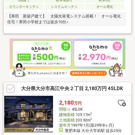
2階建て
駐車場あり
駐車3台
カウンターキッチン
システムキッチン
オール電化
【寒田 新築戸建て】 太陽光発電システム搭載！ オール電化
住宅！寒田小学校までは徒歩10分♪
大分県大分市高江中央２丁目 2,180万円 4SLDK
2,180
万円
間取り
4SLDK
2
建物面積
129.17m
2
土地面積
233.92m
築年月
1997年1月(築29年8ヶ月)
豊肥本線 大分大学前駅 徒歩25分