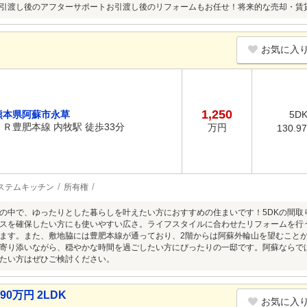
引渡し後のアフターサポートお引渡し後のリフォームもお任せ！将来的な売却・賃
お気に入
1,250
熊本県阿蘇市永草
5D
ＪＲ豊肥本線 内牧駅 徒歩33分
万円
130.9
ステムキッチン
所有権
の中で、ゆったりとした暮らしを叶えたい方におすすめの住まいです！5DKの間取
スを確保したい方にも使いやすい広さ。ライフスタイルに合わせたリフォームを行
ます。また、敷地脇には豊肥本線が通っており、2階からは阿蘇外輪山を望むこと
寄り添いながら、穏やかな時間を過ごしたい方にぴったりの一邸です。阿蘇ならで
たい方はぜひご検討ください。
0万円 2LDK
お気に入