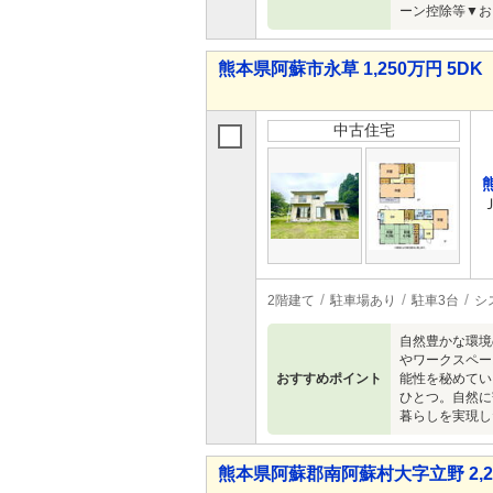
ーン控除等▼お
熊本県阿蘇市永草 1,250万円 5DK
中古住宅
2階建て
駐車場あり
駐車3台
シ
自然豊かな環境
やワークスペー
おすすめポイント
能性を秘めてい
ひとつ。自然に
暮らしを実現し
熊本県阿蘇郡南阿蘇村大字立野 2,29