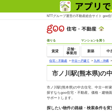
NTTグループ運営の不動産総合サイト goo
借りる
マンションを買う
店舗･
賃貸
新築
中
事業用
住宅・不動産
>
中古一戸建て
>
九州・沖縄
市ノ川駅(熊本県)の
市ノ川駅(熊本県)の中古住宅、中古一
探すならgoo住宅・不動産。価格・建物
サポートします。
探したい物件の路線・検索条件を変