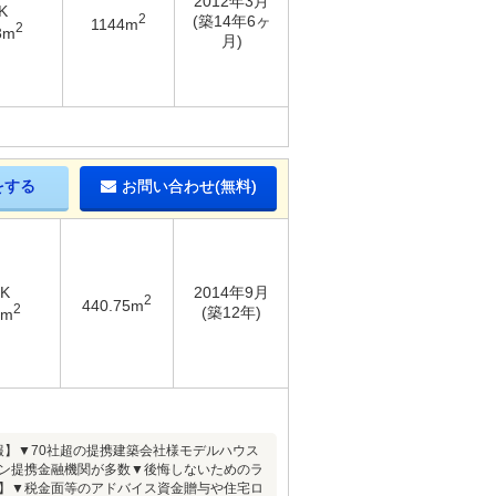
2012年3月
K
2
(築14年6ヶ
1144m
2
3m
月)
をする
お問い合わせ(無料)
DK
2014年9月
2
440.75m
2
(築12年)
4m
報】▼70社超の提携建築会社様モデルハウス
ーン提携金融機関が多数▼後悔しないためのラ
ト】▼税金面等のアドバイス資金贈与や住宅ロ