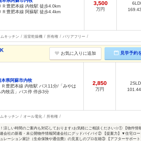
熊本県阿蘇市内牧
3,500
6LD
ＪＲ豊肥本線 内牧駅 徒歩4.0km
万円
169.4
ＪＲ豊肥本線 阿蘇駅 徒歩4.4km
テムキッチン
浴室乾燥機
所有権
バリアフリー
DK
見学予約
お気に入りに追加
熊本県阿蘇市内牧
2,850
2SL
ＪＲ豊肥本線 内牧駅 バス11分/「みやは
万円
101.4
ら内牧店」バス停 停歩3分
ムキッチン
オール電化
所有権
！涼しい時間のご案内も対応しております♪お気軽にご相談ください☆① 【物件情
連会社の新着・未公開物件情報関連会社にグッドバイバイ② 【提案力】▼住宅ロ
ュレーション家計（生命保険や通信費）の見直しのプロ在籍③ 【アフターサポー