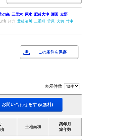
光の森
三里木
原水
肥後大津
瀬田
立野
朝地
緒方
豊後清川
三重町
菅尾
犬飼
竹中
この条件を保存
表示件数
・お問い合わせをする(無料)
り
築年月
土地面積
積
築年数