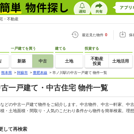
住宅・不動産
0
最近見た物件
保
一戸建てを買う
建てる
投資する
不動産
古
新築
中古
土地
土地活用
投資
>
熊本県
>
阿蘇市
>
豊肥本線
>
市ノ川駅の中古一戸建て 物件一覧
中古一戸建て・中古住宅 物件一覧
軒家などの中古一戸建て物件をご紹介します。中古物件、中古一軒家、中
面積・土地面積・間取り・人気のこだわり条件から物件を簡単検索。理想
更して再検索