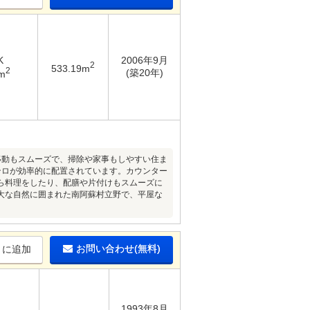
K
2006年9月
2
533.19m
2
(築20年)
m
移動もスムーズで、掃除や家事もしやすい住ま
ンロが効率的に配置されています。カウンター
ら料理をしたり、配膳や片付けもスムーズに
大な自然に囲まれた南阿蘇村立野で、平屋な
お問い合わせ(無料)
りに追加
1993年8月