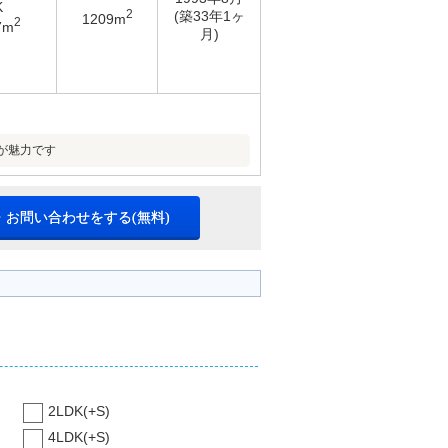
K
2
(築33年1ヶ
1209m
2
7m
月)
が魅力です
・お問い合わせをする(無料)
2LDK(+S)
4LDK(+S)