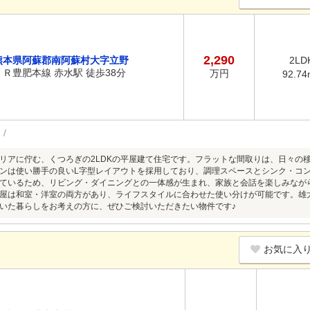
2,290
熊本県阿蘇郡南阿蘇村大字立野
2LD
ＪＲ豊肥本線 赤水駅 徒歩38分
万円
92.74
リアに佇む、くつろぎの2LDKの平屋建て住宅です。フラットな間取りは、日々の
ンは使い勝手の良いL字型レイアウトを採用しており、調理スペースとシンク・コ
ているため、リビング・ダイニングとの一体感が生まれ、家族と会話を楽しみなが
屋は和室・洋室の両方があり、ライフスタイルに合わせた使い分けが可能です。雄
いた暮らしをお考えの方に、ぜひご検討いただきたい物件です♪
お気に入