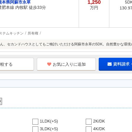
1,250
熊本県阿蘇市永草
5D
豊肥本線 内牧駅 徒歩33分
万円
130.9
ステムキッチン
所有権
ん、セカンドハウスとしてもご検討いただける阿蘇市永草の5DK。自然豊かな環境
お気に入りに追加
資料請求
1LDK(+S)
2K/DK
3LDK(+S)
4K/DK