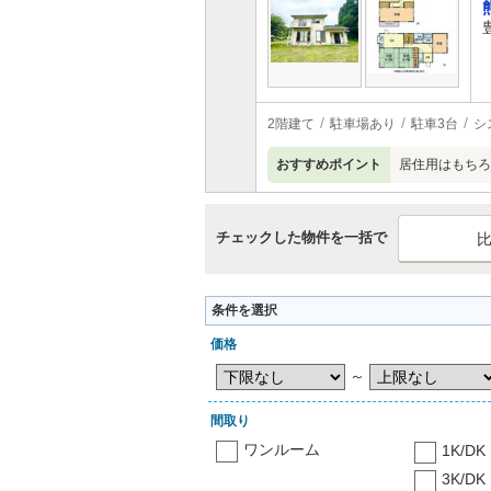
2階建て
駐車場あり
駐車3台
シ
おすすめポイント
居住用はもちろ
チェックした物件を一括で
条件を選択
価格
～
間取り
ワンルーム
1K/DK
3K/DK