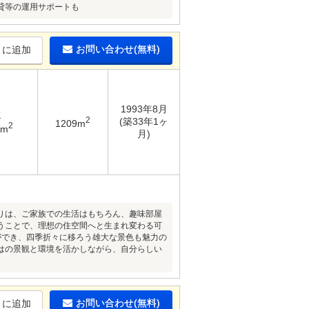
貸等の運用サポートも
お問い合わせ(無料)
りに追加
1993年8月
K
2
(築33年1ヶ
1209m
2
7m
月)
りは、ご家族での生活はもちろん、趣味部屋
うことで、理想の住空間へと生まれ変わる可
ができ、四季折々に移ろう雄大な景色も魅力の
はの景観と環境を活かしながら、自分らしい
お問い合わせ(無料)
りに追加