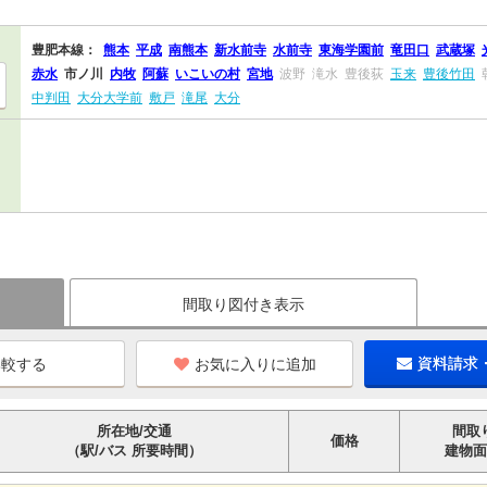
豊肥本線：
熊本
平成
南熊本
新水前寺
水前寺
東海学園前
竜田口
武蔵塚
赤水
市ノ川
内牧
阿蘇
いこいの村
宮地
波野
滝水
豊後荻
玉来
豊後竹田
中判田
大分大学前
敷戸
滝尾
大分
間取り図付き表示
お気に入りに追加
資料請求
所在地/交通
間取
価格
（駅/バス 所要時間）
建物面