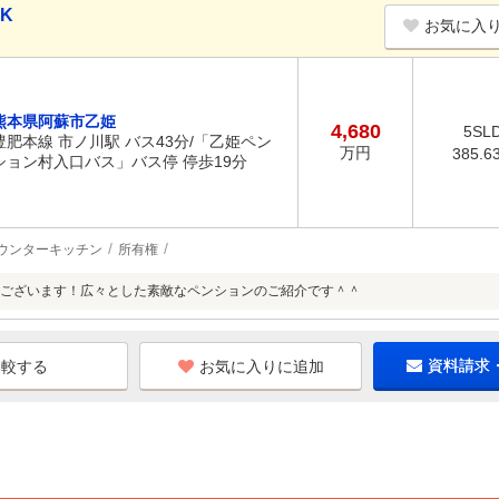
DK
お気に入
熊本県阿蘇市乙姫
4,680
5SL
豊肥本線 市ノ川駅 バス43分/「乙姫ペン
万円
385.6
ション村入口バス」バス停 停歩19分
ウンターキッチン
所有権
ございます！広々とした素敵なペンションのご紹介です＾＾
お気に入りに追加
資料請求