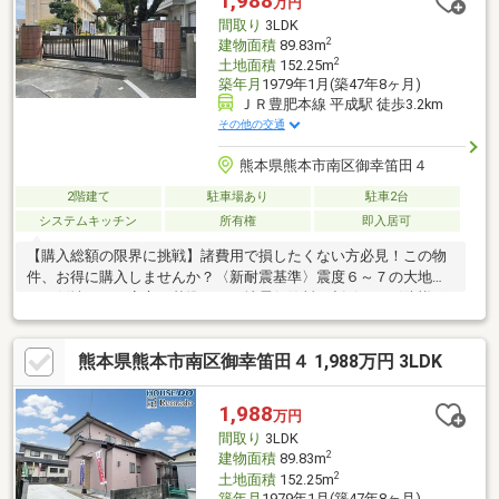
1,988
万円
希望のお客様へ■ご来店・ご案内可能でございます！ご希望のお
間取り
3LDK
日にちをお気軽にご連絡下さいませ♪
2
建物面積
89.83m
2
土地面積
152.25m
築年月
1979年1月(築47年8ヶ月)
ＪＲ豊肥本線 平成駅 徒歩3.2km
その他の交通
熊本県熊本市南区御幸笛田４
2階建て
駐車場あり
駐車2台
システムキッチン
所有権
即入居可
【購入総額の限界に挑戦】諸費用で損したくない方必見！この物
件、お得に購入しませんか？〈新耐震基準〉震度６～７の大地震
でも倒壊しない安心の基準です。地震保険料の割引も。〈防蟻工
事５年保証〉シロアリへの備え付き。「見えない場所の安心」
も、セットでお届け。〈契約不適合責任２年〉入居後の雨漏りな
熊本県熊本市南区御幸笛田４ 1,988万円 3LDK
どにも対応◎２年間は売主の保証が付きます。〈水回り新品〉２
０２５年１０月 水回り新品交換済み。【内覧ツアー】 熊本県全
域の気になる物件を全て弊社でまとめてご内覧いただけます水曜
1,988
万円
日や１８時以降、お仕事終わりの内覧も柔軟に対応！物件選びか
間取り
3LDK
らお引渡しまで『ハウスドゥ熊本桜町』が全力でサポートしま
2
建物面積
89.83m
す。
2
土地面積
152.25m
築年月
1979年1月(築47年8ヶ月)