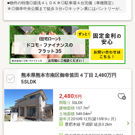
■物件の特徴◎築浅４ＬＤＫ☆◎駐車場４台完備（車種限定）
☆◎御幸中央公園まで徒歩３分♪◎キッチン裏にはパントリーが
ございます♪■周辺環境ゆめタウン浜線まで車で７分マックスバリ
ュ御幸笛田店まで車で４分ファミリーマート熊本御幸笛田店まで
車で３分■教育施設・なかよし保育園まで車で３分（９４３
ｍ）・御幸小学校まで徒歩１８分（１，４３１ｍ）・託麻中学校
まで徒歩２０分（１，６７０ｍ）＼ 不動産のことなら、結不動
産にご相談ください ／住宅ローンの事前審査からお手伝いさせ
ていただきます♪☆☆物件多数ご用意～ご希望条件にて、リスト
アップいたします☆☆
熊本県熊本市南区御幸笛田４丁目 2,480万円
5SLDK
2,480
万円
間取り
5SLDK
2
建物面積
157.7m
2
土地面積
549.04m
築年月
2010年12月(築15年9ヶ月)
豊肥本線 平成駅 徒歩3.2km