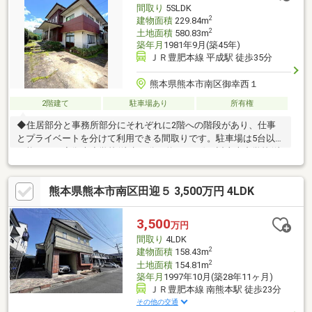
間取り
5SLDK
2
建物面積
229.84m
2
土地面積
580.83m
築年月
1981年9月(築45年)
ＪＲ豊肥本線 平成駅 徒歩35分
熊本県熊本市南区御幸西１
2階建て
駐車場あり
所有権
◆住居部分と事務所部分にそれぞれに2階への階段があり、仕事
とプライベートを分けて利用できる間取りです。駐車場は5台以上
可能です。◆御幸小学校(徒歩23分、約1800ｍ)、託麻幸中学校(徒
歩25分、約2500ｍ)
熊本県熊本市南区田迎５ 3,500万円 4LDK
3,500
万円
間取り
4LDK
2
建物面積
158.43m
2
土地面積
154.81m
築年月
1997年10月(築28年11ヶ月)
ＪＲ豊肥本線 南熊本駅 徒歩23分
その他の交通