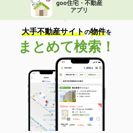
goo住宅・不動産
アプリ
大手不動産サイト
物件
の
を
まとめて検索！