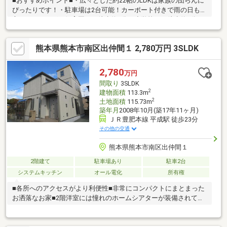
■おすすめポイント■・広々とした約22帖のLDKは家族の団らんに
ぴったりです！・駐車場は2台可能！カーポート付きで雨の日も安
心です！・こばと保育園まで徒歩約1分、小学校まで徒歩約2分で
す。お子様の通学も安心です！・嬉しいお庭付き！ガーデニング
やお子さまの遊び場に最適です♪・周辺には大きな公園がたくさん
熊本県熊本市南区出仲間１ 2,780万円 3SLDK
ございます♪子育て世帯におすすめです！・桜十字病院まで徒歩約
10分！内科・小児科などの一般外来のほか整形外科や皮膚科など
幅広い診療に対応しています♪■ご内覧・ご来店 ご希望のお客様
2,780
万円
へ■ご来店・ご案内可能でございます！ご希望のお日にちをお気
間取り
3SLDK
軽にご連絡下さいませ♪
2
建物面積
113.3m
2
土地面積
115.73m
築年月
2008年10月(築17年11ヶ月)
ＪＲ豊肥本線 平成駅 徒歩23分
その他の交通
熊本県熊本市南区出仲間１
2階建て
駐車場あり
駐車2台
システムキッチン
オール電化
所有権
■各所へのアクセスがより利便性■非常にコンパクトにまとまった
お洒落なお家■2階洋室には憧れのホームシアターが装備されてい
ま
■2階リビングです