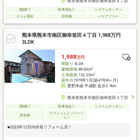
熊本県熊本市南区御幸笛田４丁目
2階建て
駐車場あり
システムキッチン
オール電化
所有権
バリアフリー
熊本県熊本市南区御幸笛田４丁目 1,988万円
3LDK
1,988
万円
間取り
3LDK
2
建物面積
89.83m
2
土地面積
152.25m
築年月
1979年1月(築47年8ヶ月)
豊肥本線 平成駅 徒歩3.1km
熊本県熊本市南区御幸笛田４丁目
2階建て
駐車場あり
システムキッチン
リフォームリノベーシ
所有権
ョン
■2025年12月内外装リフォーム済！