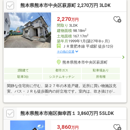
熊本県熊本市中央区萩原町 2,270万円 3LDK
2,270
万円
間取り
3LDK
2
建物面積
98.18m
2
土地面積
167.17m
築年月
1999年1月(築27年8ヶ月)
ＪＲ豊肥本線 平成駅 徒歩12分
その他の交通
熊本県熊本市中央区萩原町
2階建て
都市ガス
駐車場あり
駐車3台
システムキッチン
所有権
閑静な住宅街に佇む、築２７年の木造戸建。近所に買い物施設充
実、バス・ＪＲも徒歩圏内の好立地です。室内は、吹き抜けがあ
る明るい玄関と、１３畳のゆったりリビングで家族の時間が楽し
くなる空間です♪２階９畳洋室は、４．５畳×２に分割可能。将来
の部屋割り変更もライフスタイルに合わせてラクラク対応。全居
熊本県熊本市南区御幸西１ 3,860万円 5SLDK
室収納完備・階段収納や床下収納有で収納力バッチリです♪広々バ
ルコニーと庭つきで洗濯物も干しやすく、ガーデニングやお子さ
んの遊び場にもぴったりです。駐車場は２台以上完備でご家族の
3,860
万円
車を並べて駐車できます。