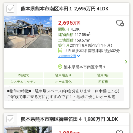
熊本県熊本市南区幸田１ 2,695万円 4LDK
2,695
万円
間取り
4LDK
2
建物面積
117.58m
2
土地面積
158.67m
築年月
2011年8月(築15年1ヶ月)
ＪＲ豊肥本線 南熊本駅 徒歩32分
その他の交通
熊本県熊本市南区幸田１
2階建て
駐車場あり
駐車3台
システムキッチン
オール電化
所有権
■物件の特徴■・駐車場スペース約3台分あります！(※車種による)
ご家族で車に乗る方におすすめです！・地球に優しいオール電化
住宅でエコな暮らしを実現！・WICや階段下収納などの収納スペ
ースが充実しているため、荷物の多い方でも安心です！・陽当た
り良好で閑静な住宅地に立地しているため、ご家族と快適にお過
熊本県熊本市南区御幸笛田４ 1,988万円 3LDK
ごしいただけます！・あると嬉しい和室◎急な来客時にも便利で
すね♪■周辺環境■御幸小学校 徒歩約24分託麻中学校 徒歩約14
分熊本バス「田迎小学校前」停 徒歩約6分■ご内覧・ご来店 ご