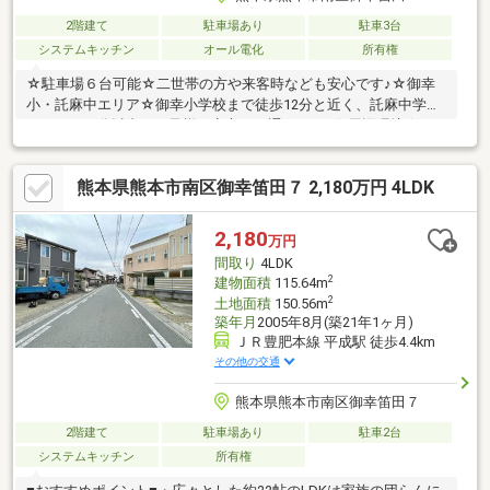
2階建て
駐車場あり
駐車3台
システムキッチン
オール電化
所有権
☆駐車場６台可能☆二世帯の方や来客時なども安心です♪☆御幸
小・託麻中エリア☆御幸小学校まで徒歩12分と近く、託麻中学校
までは２０分以内でお子様も安心して通えます♪☆周辺環境☆ゆ
めタウン浜線＆イオンモール熊本まで車で１０分なのでお買い物
がしやすく、とても便利です♪☆特記事項☆旗竿地につき、道路
熊本県熊本市南区御幸笛田７ 2,180万円 4LDK
が狭くなっております！徒歩１分圏内に月極駐車場もあります！
2,180
万円
間取り
4LDK
2
建物面積
115.64m
2
土地面積
150.56m
築年月
2005年8月(築21年1ヶ月)
ＪＲ豊肥本線 平成駅 徒歩4.4km
その他の交通
熊本県熊本市南区御幸笛田７
2階建て
駐車場あり
駐車2台
システムキッチン
所有権