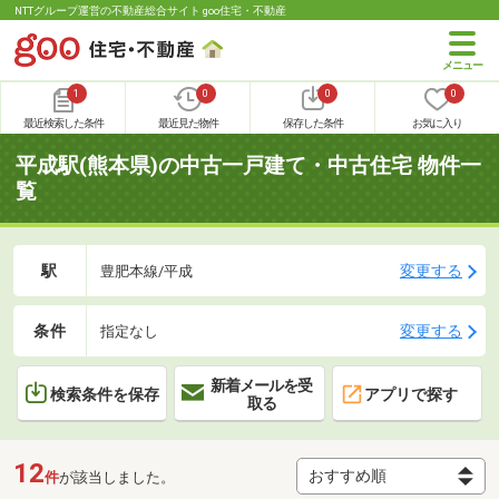
NTTグループ運営の不動産総合サイト goo住宅・不動産
1
0
0
0
最近検索した条件
最近見た物件
保存した条件
お気に入り
平成駅(熊本県)の中古一戸建て・中古住宅 物件一
覧
駅
変更する
豊肥本線/平成
条件
変更する
指定なし
新着メールを受
検索条件を保存
アプリで探す
取る
12
件
が該当しました。