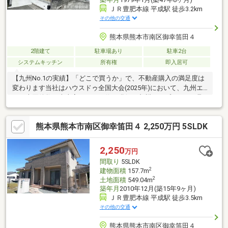
ＪＲ豊肥本線 平成駅 徒歩3.2km
その他の交通
熊本県熊本市南区御幸笛田４
2階建て
駐車場あり
駐車2台
システムキッチン
所有権
即入居可
【九州No.1の実績】「どこで買うか」で、不動産購入の満足度は
変わります当社はハウスドゥ全国大会(2025年)において、九州エ
リア売買件数・売上高ともに１位を獲得。九州トップクラスの取
引実績に裏打ちされた交渉力で、購入価格を最大限に抑えます
♪【内覧ツアー】熊本県全域の気になる物件を全て当社でまとめて
熊本県熊本市南区御幸笛田４ 2,250万円 5SLDK
ご内覧いただけます☆窓口を一つに絞れるから手間も時間もかか
りません【購入総額の限界へ挑戦】もっと安く買えるのでは？そ
んな悩みは当社が解決します当社ではオプション費用（エアコ
2,250
万円
ン、太陽光等）もお客様に代わり相見積もり他社様でお見積もり
間取り
5SLDK
を取った後でも大丈夫！一度ご相談ください！
2
建物面積
157.7m
2
土地面積
549.04m
築年月
2010年12月(築15年9ヶ月)
ＪＲ豊肥本線 平成駅 徒歩3.5km
その他の交通
熊本県熊本市南区御幸笛田４