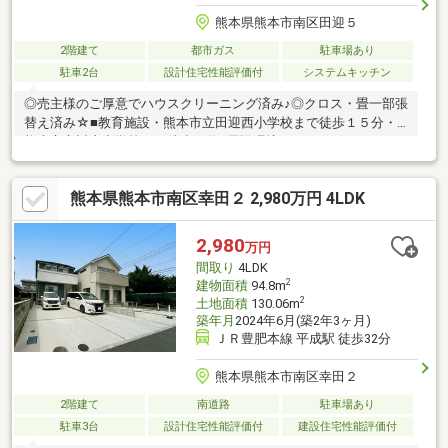
熊本県熊本市南区田迎５
2階建て
都市ガス
駐車場あり
駐車2台
設計住宅性能評価付
システムキッチン
◎売主様のご厚意でハウスクリーニング済み♪◎クロス・畳一部張
替え済み☆■教育施設・熊本市立田迎西小学校まで徒歩１５分・
熊本市立託麻中学校まで徒歩９分■周辺環境・ＦＯＯＤＹ ＯＮ
Ｅ浜線店まで徒歩３分☆・セブンイレブン熊本出仲間６丁目店ま
で徒歩７分☆・熊本出仲間郵便局まで徒歩６分☆・東陽会東病院
熊本県熊本市南区幸田２ 2,980万円 4LDK
まで車で４分☆・熊本・都市バス「田迎一里木」まで徒歩５分☆
＼ 不動産のことなら、結不動産にご相談ください ／住宅ロー
ンの事前審査からお手伝いさせていただきます♪☆物件多数ご用
2,980
万円
意！ご希望条件にてリストアップいたします☆
間取り
4LDK
2
建物面積
94.8m
2
土地面積
130.06m
築年月
2024年6月(築2年3ヶ月)
ＪＲ豊肥本線 平成駅 徒歩32分
熊本県熊本市南区幸田２
2階建て
南道路
駐車場あり
駐車3台
設計住宅性能評価付
建設住宅性能評価付