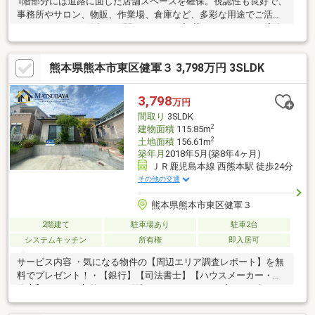
1階部分には道路に面した店舗スペースを確保。視認性も良好で、
事務所やサロン、物販、作業場、倉庫など、多彩な用途でご活用
いただけます。※築年月に関して、1月と記載しておりますが実際
の詳細月日は不明です。※増改築あり：平成4年5月10日※契約不適
合責任免責・現況有姿渡し
熊本県熊本市東区健軍３ 3,798万円 3SLDK
3,798
万円
間取り
3SLDK
2
建物面積
115.85m
2
土地面積
156.61m
築年月
2018年5月(築8年4ヶ月)
ＪＲ鹿児島本線 西熊本駅 徒歩24分
その他の交通
熊本県熊本市東区健軍３
2階建て
駐車場あり
駐車2台
システムキッチン
所有権
即入居可
サービス内容 ・気になる物件の【周辺エリア調査レポート】を無
料でプレゼント！・【銀行】【司法書士】【ハウスメーカー・工
務店】など、 契約からお引渡しまでワンストップでご紹介・サ
ポートいたします（すべて無料）内覧は土・日・祝・平日すべて