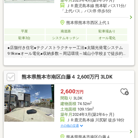
築年月
2023年4月(築3年5ヶ月)
ＪＲ鹿児島本線 熊本駅 バス11分/
「上代バス」バス停 停歩5分
熊本県熊本市西区上代１
平屋
南道路
駐車場あり
駐車3台
システムキッチン
オール電化
●店舗付き住宅●テクノストラクチャー工法●太陽光発電システム
9.9kw●オール電化●収納多数～周辺環境～城山小学校まで徒歩約
19分三和中学校まで徒歩約7分HIヒロセ スーパーコンボ田崎市場
通り店まで徒歩約5分セブンイレブン上代1丁目店まで徒歩約4分
モスバーガー田崎店まで徒歩約6分
熊本県熊本市南区白藤４ 2,600万円 3LDK
2,600
万円
間取り
3LDK
2
建物面積
74.52m
2
土地面積
109.15m
築年月
2024年3月(築2年6ヶ月)
ＪＲ鹿児島本線 川尻駅 徒歩18分
その他の交通
熊本県熊本市南区白藤４