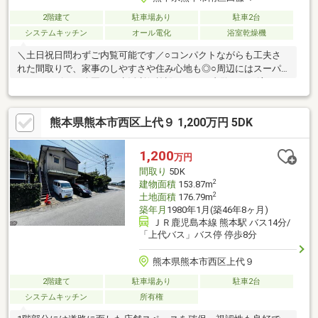
2階建て
駐車場あり
駐車2台
システムキッチン
オール電化
浴室乾燥機
＼土日祝日問わずご内覧可能です／○コンパクトながらも工夫さ
れた間取りで、家事のしやすさや住み心地も◎○周辺にはスーパ
ーやコンビニ、公園など生活利便施設も。▼ご内覧までの流れ♪ご
希望のライフスタイルやご条件を丁寧にヒアリング。厳選した物
件の中から、ご納得いただける住まいをご提案。ご内覧も、お客
熊本県熊本市西区上代９ 1,200万円 5DK
様のご都合に合わせて柔軟に調整いたします。▼資金計画・住宅
ローンもワンストップでサポート♪お客様のお悩みに経験豊富な担
当者が丁寧にご対応。安心して次のステージへ進めるよう、的確
1,200
万円
なアドバイスを行います。自社HPでは、公開以外の物件もご紹介
間取り
5DK
しております。TEL：096-206-1230
2
建物面積
153.87m
2
土地面積
176.79m
築年月
1980年1月(築46年8ヶ月)
ＪＲ鹿児島本線 熊本駅 バス14分/
「上代バス」バス停 停歩8分
熊本県熊本市西区上代９
2階建て
駐車場あり
駐車2台
システムキッチン
所有権