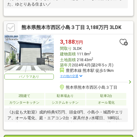
た、ゆとりある住まい／
熊本県熊本市西区小島３丁目 3,188万円 3LDK
3,188
万円
間取り
3LDK
2
建物面積
111.8m
2
土地面積
218.43m
築年月
2024年4月(築2年5ヶ月)
豊肥本線 熊本駅 徒歩5.9km
その他の交通
パノラマあり
熊本県熊本市西区小島３丁目
2階建て
駐車場あり
駐車2台
カウンターキッチン
システムキッチン
オール電化
《お盆も大歓迎》成約特典9万円、頭金0円、小島小・城西中エリ
ア、オール電化、庭・エアコン2台・家具付き♪水曜日、18時以降
もご内覧可能！LINEでもお気軽に相談ＯＫ！お気軽にお問い合わ
せください♪