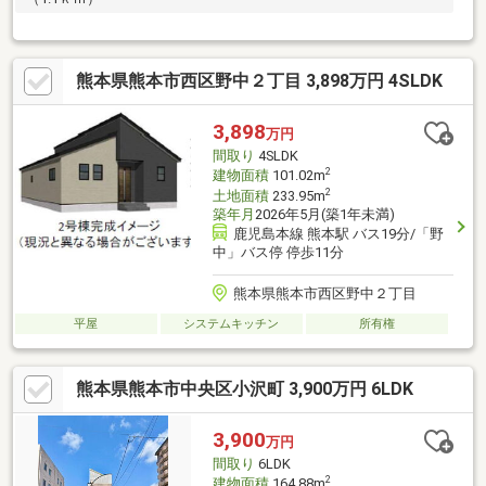
熊本県熊本市西区野中２丁目 3,898万円 4SLDK
3,898
万円
間取り
4SLDK
2
建物面積
101.02m
2
土地面積
233.95m
築年月
2026年5月(築1年未満)
鹿児島本線 熊本駅 バス19分/「野
中」バス停 停歩11分
熊本県熊本市西区野中２丁目
平屋
システムキッチン
所有権
熊本県熊本市中央区小沢町 3,900万円 6LDK
3,900
万円
間取り
6LDK
2
建物面積
164.88m