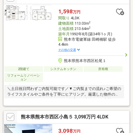
【アフターサポート】▼税金面等のアドバイス資金贈与（援助）
や住宅ローン控除のご案内やご相談もお任せ！▼お引渡し後のア
1,598
万円
フターサポートお引渡し後のメンテナンス（リフォーム）、将来
間取り
4LDK
的な売却・賃貸等の運用サポート！
2
建物面積
113.03m
2
土地面積
213.64m
築年月
1992年8月(築34年1ヶ月)
熊本市電健軍線 田崎橋駅 徒歩
4.4km
その他の交通
熊本県熊本市西区松尾１
2階建て
システムキッチン
所有権
リフォームリノベーシ
ョン
＼土日祝日問わずご内覧可能です／▼ご内覧までの流れ♪ご希望の
ライフスタイルやご条件を丁寧にヒアリング。厳選した物件の中
から、ご納得いただける住まいをご提案。ご内覧も、お客様のご
都合に合わせて柔軟に調整いたします。▼資金計画・住宅ローン
もワンストップでサポート♪お客様のお悩みに経験豊富な担当者が
熊本県熊本市西区小島５ 3,098万円 4LDK
丁寧にご対応。安心して次のステージへ進めるよう、的確なアド
バイスを行います。▼お客様のペースでご検討いただけます「ま
だ検討したい」「他の物件も見たい」などのご希望にも、ご条件
3,098
万円