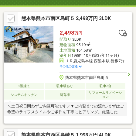
熊本県熊本市南区島町５ 2,498万円 3LDK
2,498
万円
間取り
3LDK
2
建物面積
95.19m
2
土地面積
164.58m
築年月
1988年10月(築37年11ヶ月)
ＪＲ鹿児島本線 西熊本駅 徒歩7分
その他の交通
熊本県熊本市南区島町５
2階建て
駐車場あり
駐車3台
リフォームリノベーシ
システムキッチン
所有権
ョン
＼土日祝日問わずご内覧可能です／▼ご内覧までの流れ♪まずはご
希望のライフスタイルやご条件を丁寧にヒアリング。厳選した物
件の中から、ご納得いただける住まいをご提案いたします。ご内
覧のスケジュールも、お客様のご都合に合わせて柔軟に調整いた
します。▼資金計画・住宅ローンもワンストップでサポート♪「年
熊本県熊本市西区島崎５ 1,998万円 4LDK
収・資産に応じた最適な借入額を知りたい」「転職後でもローン