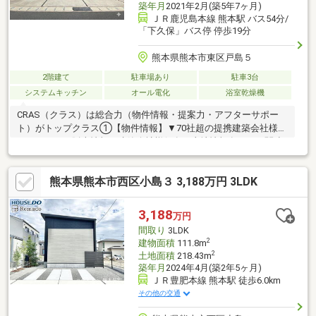
築年月
2021年2月(築5年7ヶ月)
ＪＲ鹿児島本線 熊本駅 バス54分/
「下久保」バス停 停歩19分
熊本県熊本市東区戸島５
2階建て
駐車場あり
駐車3台
システムキッチン
オール電化
浴室乾燥機
CRAS（クラス）は総合力（物件情報・提案力・アフターサポー
ト）がトップクラス①【物件情報】▼70社超の提携建築会社様モ
デルハウスの販売情報や建築会社様保有の土地情報有り！▼関連
会社の新着・未公開物件情報②【提案力】▼住宅ローン金融機関
様の比較や住宅ローンの審査のコツも把握！▼後悔しないための
熊本県熊本市西区小島３ 3,188万円 3LDK
ライフプランシミュレーションFPへの家計の見直し相談も可能！
【アフターサポート】▼税金面等のアドバイス資金贈与（援助）
や住宅ローン控除のご案内やご相談もお任せ！▼お引渡し後のア
3,188
万円
フターサポートお引渡し後のメンテナンス（リフォーム）、将来
間取り
3LDK
的な売却・賃貸等の運用サポート！
2
建物面積
111.8m
2
土地面積
218.43m
築年月
2024年4月(築2年5ヶ月)
ＪＲ豊肥本線 熊本駅 徒歩6.0km
その他の交通