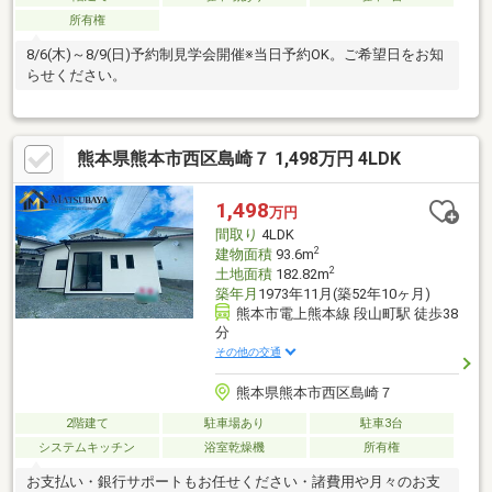
所有権
8/6(木)～8/9(日)予約制見学会開催※当日予約OK。ご希望日をお知
らせください。
熊本県熊本市西区島崎７ 1,498万円 4LDK
1,498
万円
間取り
4LDK
2
建物面積
93.6m
2
土地面積
182.82m
築年月
1973年11月(築52年10ヶ月)
熊本市電上熊本線 段山町駅 徒歩38
分
その他の交通
熊本県熊本市西区島崎７
2階建て
駐車場あり
駐車3台
システムキッチン
浴室乾燥機
所有権
お支払い・銀行サポートもお任せください・諸費用や月々のお支