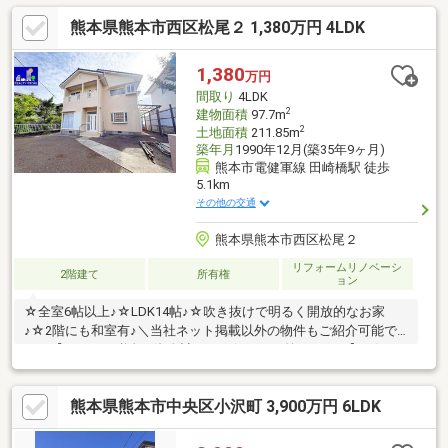
熊本県熊本市西区松尾２ 1,380万円 4LDK
1,380
万円
間取り
4LDK
2
建物面積
97.7m
2
土地面積
211.85m
築年月
1990年12月(築35年9ヶ月)
熊本市電健軍線 田崎橋駅 徒歩
5.1km
その他の交通
熊本県熊本市西区松尾２
リフォームリノベーシ
2階建て
所有権
ョン
☆全室6帖以上♪☆LDK14帖♪☆吹き抜けで明るく開放的なお家
♪☆2階にも和室有♪＼当社ネット掲載以外の物件もご紹介可能で
す／【ローン、税金、資金計画など何でもお答えします】Q.気に
なるお家がたくさんある！A.すべての物件資料を一括してご提供
します♪Q.住宅ローンはどこの銀行で借りたらいいの？A.諸条件を
熊本県熊本市中央区小沢町 3,900万円 6LDK
お伺いし、お客様にとって最適な金融機関をご提案します♪Q.未公
開情報を知りたい！A.これから公開を予定している物件情報もご
紹介します♪お家探しからアフターサービス・フォローまで、ワン