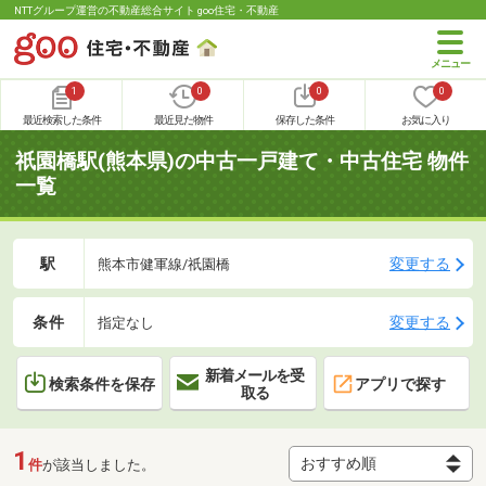
NTTグループ運営の不動産総合サイト goo住宅・不動産
1
0
0
0
最近検索した条件
最近見た物件
保存した条件
お気に入り
祇園橋駅(熊本県)の中古一戸建て・中古住宅 物件
一覧
駅
変更する
熊本市健軍線/祇園橋
条件
変更する
指定なし
新着メールを受
検索条件を保存
アプリで探す
取る
1
件
が該当しました。