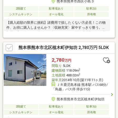
熊本県熊本市西区小島３
2階建て
駐車場あり
駐車2台
システムキッチン
オール電化
所有権
【購入総額の限界に挑戦】諸費用で損したくない方必見！この物
件、お得に購入しませんか？〈収納充実〉家中すっきり整う。お
部屋が広く使えて、片付けも楽しくなる。〈周辺環境良好〉便利
な街で心地よく。毎日のお買い物や通学がスムーズで安心。〈暖
かな陽が差し込むリビング〉大きな窓はリビングの主役。部屋も
熊本県熊本市北区植木町伊知坊 2,780万円 5LDK
広く感じさせてくれます。【内覧ツアー】 熊本県全域の気になる
物件を全て弊社でまとめてご内覧いただけます水曜日や１８時以
降、お仕事終わりの内覧も柔軟に対応！物件選びからお引渡しま
2,780
万円
で『ハウスドゥ熊本桜町』が全力でサポートします
間取り
5LDK
2
建物面積
118.09m
2
土地面積
488.02m
築年月
2014年10月(築11年11ヶ月)
ＪＲ鹿児島本線 熊本駅 バス68分/
「鳥越」バス停 停歩11分
熊本県熊本市北区植木町伊知坊
2階建て
駐車場あり
駐車3台
システムキッチン
オール電化
所有権