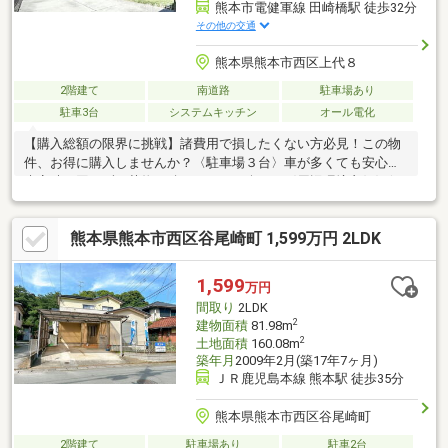
熊本市電健軍線 田崎橋駅 徒歩32分
その他の交通
熊本県熊本市西区上代８
2階建て
南道路
駐車場あり
駐車3台
システムキッチン
オール電化
【購入総額の限界に挑戦】諸費用で損したくない方必見！この物
件、お得に購入しませんか？〈駐車場３台〉車が多くても安心。
来客時も困らず、荷物の積み下ろしも楽々。〈周辺環境良好〉便
利な街で心地よく。毎日のお買い物や通学がスムーズで安心。
【内覧ツアー】 熊本県全域の気になる物件を全て弊社でまとめて
熊本県熊本市西区谷尾崎町 1,599万円 2LDK
ご内覧いただけます水曜日や１８時以降、お仕事終わりの内覧も
柔軟に対応！物件選びからお引渡しまで『ハウスドゥ熊本桜町』
が全力でサポートします
1,599
万円
間取り
2LDK
2
建物面積
81.98m
2
土地面積
160.08m
築年月
2009年2月(築17年7ヶ月)
ＪＲ鹿児島本線 熊本駅 徒歩35分
熊本県熊本市西区谷尾崎町
2階建て
駐車場あり
駐車2台