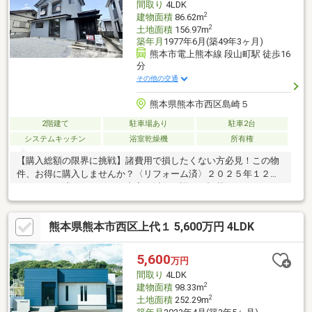
間取り
4LDK
家探しを♪／
2
建物面積
86.62m
2
土地面積
156.97m
築年月
1977年6月(築49年3ヶ月)
熊本市電上熊本線 段山町駅 徒歩16
分
その他の交通
熊本県熊本市西区島崎５
2階建て
駐車場あり
駐車2台
システムキッチン
浴室乾燥機
所有権
【購入総額の限界に挑戦】諸費用で損したくない方必見！この物
件、お得に購入しませんか？〈リフォーム済〉２０２５年１２月
リフォーム済。リフォーム内容は以下に詳しく記載しておりま
す。〈周辺環境良好〉便利な街で心地よく。毎日のお買い物や通
学がスムーズで安心。〈暖かな陽が差し込むリビング〉大きな窓
熊本県熊本市西区上代１ 5,600万円 4LDK
はリビングの主役。部屋も広く感じさせてくれます。〈スーパー
まで徒歩７分〉もう買い忘れも怖くない！【内覧ツアー】 熊本県
全域の気になる物件を全て弊社でまとめてご内覧いただけます水
5,600
万円
曜日や１８時以降、お仕事終わりの内覧も柔軟に対応！物件選び
間取り
4LDK
からお引渡しまで『ハウスドゥ熊本桜町』が全力でサポートしま
2
建物面積
98.33m
す
2
土地面積
252.29m