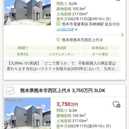
間取り
3LDK
2
建物面積
105.5m
2
土地面積
217.03m
築年月
2022年11月(築3年10ヶ月)
熊本市電健軍線 田崎橋駅 徒歩32分
その他の交通
熊本県熊本市西区上代８
2階建て
南道路
駐車場あり
駐車3台
システムキッチン
オール電化
【九州No.1の実績】「どこで買うか」で、不動産購入の満足度は
変わります当社はハウスドゥ全国大会(2025年)において、九州エ
リア売買件数・売上高ともに１位を獲得。九州トップクラスの取
引実績に裏打ちされた交渉力で、購入価格を最大限に抑えます
♪【内覧ツアー】熊本県全域の気になる物件を全て当社でまとめて
熊本県熊本市西区上代８ 3,750万円 3LDK
ご内覧いただけます☆窓口を一つに絞れるから手間も時間もかか
りません【購入総額の限界へ挑戦】もっと安く買えるのでは？そ
んな悩みは当社が解決します当社ではオプション費用（エアコ
3,750
万円
ン、太陽光等）もお客様に代わり相見積もり他社様でお見積もり
間取り
3LDK
を取った後でも大丈夫！一度ご相談ください！
2
建物面積
105.5m
2
土地面積
217.03m
築年月
2022年11月(築3年10ヶ月)