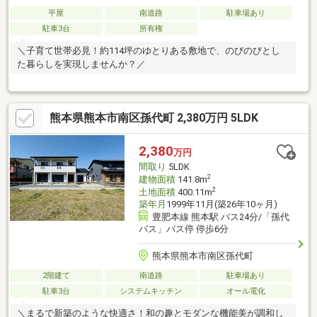
平屋
南道路
駐車場あり
駐車3台
所有権
＼子育て世帯必見！約114坪のゆとりある敷地で、のびのびとし
た暮らしを実現しませんか？／
熊本県熊本市南区孫代町 2,380万円 5LDK
2,380
万円
間取り
5LDK
2
建物面積
141.8m
2
土地面積
400.11m
築年月
1999年11月(築26年10ヶ月)
豊肥本線 熊本駅 バス24分/「孫代
バス」バス停 停歩6分
熊本県熊本市南区孫代町
2階建て
南道路
駐車場あり
駐車3台
システムキッチン
オール電化
＼まるで新築のような快適さ！和の趣とモダンな機能美が調和し