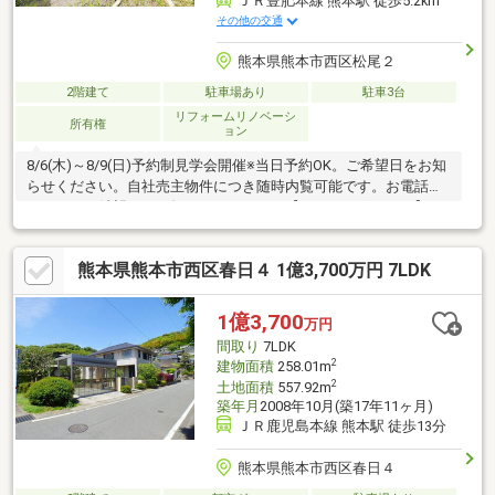
ＪＲ豊肥本線 熊本駅 徒歩5.2km
その他の交通
熊本県熊本市西区松尾２
2階建て
駐車場あり
駐車3台
リフォームリノベーシ
所有権
ョン
8/6(木)～8/9(日)予約制見学会開催※当日予約OK。ご希望日をお知
らせください。自社売主物件につき随時内覧可能です。お電話か
メールでご希望日をお知らせください。【おすすめポイント】・
耐震適合証明書を取得すれば（要別途費用）、条件により住宅ロ
ーン減税や不動産取得税減税の対象になります・シロアリ防除工
熊本県熊本市西区春日４ 1億3,700万円 7LDK
事施工後5年間保証【周辺施設】・熊本市立小島小学校1500ｍ
（徒歩19分）・熊本市立三和中学校2200ｍ（徒歩28分/自転車9
分）
1億3,700
万円
間取り
7LDK
2
建物面積
258.01m
2
土地面積
557.92m
築年月
2008年10月(築17年11ヶ月)
ＪＲ鹿児島本線 熊本駅 徒歩13分
熊本県熊本市西区春日４