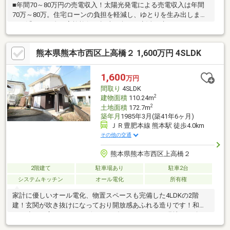
■年間70～80万円の売電収入！太陽光発電による売電収入は年間
70万～80万。住宅ローンの負担を軽減し、ゆとりを生み出しま
す。浮いたお金で家族旅行や趣味を楽しむ生活を叶えませんか？
■毎日が温泉旅行、家族湯もすぐそば トロリとした泉質の「植木
温泉」がすぐ近く。貸切で楽しめる「家族湯」も充実しており温
熊本県熊本市西区上高橋２ 1,600万円 4SLDK
泉三昧の日々を送れます。■広々5LDK＆充実設備 間取りはゆとり
の5LDK。家族の会話が弾む「対面式システムキッチン」や、防犯
面で安心な「TVモニター付インターホン」も完備。お問い合わせ
1,600
万円
は今すぐ、お電話をお待ちしております！
間取り
4SLDK
2
建物面積
110.24m
2
土地面積
172.7m
築年月
1985年3月(築41年6ヶ月)
ＪＲ豊肥本線 熊本駅 徒歩4.0km
その他の交通
熊本県熊本市西区上高橋２
2階建て
駐車場あり
駐車2台
システムキッチン
オール電化
所有権
家計に優しいオール電化、物置スペースも完備した4LDKの2階
建！玄関が吹き抜けになっており開放感あふれる造りです！和室
から連なる広々としたリビング＆ダイニングはぜひ現地でお確か
めを！