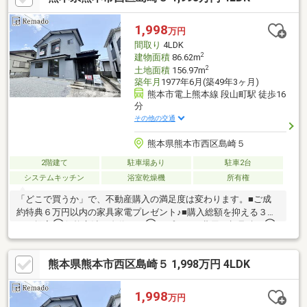
は組めるか」などのお悩みに経験豊富な担当者が丁寧にご対応。
安心して次のステージへ進めるよう、的確なアドバイスを行いま
1,998
万円
す。自社HPでは、公開以外の物件もご紹介しております。TEL：
間取り
4LDK
096-206-1230
2
建物面積
86.62m
2
土地面積
156.97m
築年月
1977年6月(築49年3ヶ月)
熊本市電上熊本線 段山町駅 徒歩16
分
その他の交通
熊本県熊本市西区島崎５
2階建て
駐車場あり
駐車2台
システムキッチン
浴室乾燥機
所有権
「どこで買うか」で、不動産購入の満足度は変わります。■ご成
約特典６万円以内の家具家電プレゼント♪■購入総額を抑える３つ
のご提案①価格交渉に自信あり②オプション費用も相見積り③
提携銀行多数で金利を安く＼３００万円以上差がでることも！／
他社様のお見積り後でもご相談歓迎！最安値をお約束します◎■
熊本県熊本市西区島崎５ 1,998万円 4LDK
熊本県全域の内覧ツアー・他社掲載物件もまとめてご案内・全種
別を窓口ひとつで比較・内覧■九州No.1の実績・ハウスドゥ全国
大会2025九州エリア売買件数・売上高１位・Google口コミランキ
1,998
万円
ング「熊本県 不動産売買」１位＼お客様の声を参考に失敗しない