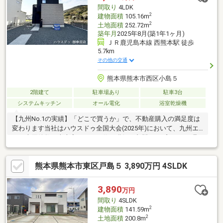
に合わせた物件をご提案しながら、納得のマイホーム探しをしっ
間取り
4LDK
かりサポートいたします。TEL：096-206-1230
2
建物面積
105.16m
2
土地面積
252.72m
築年月
2025年8月(築1年1ヶ月)
ＪＲ鹿児島本線 西熊本駅 徒歩
5.7km
その他の交通
熊本県熊本市西区小島５
2階建て
駐車場あり
駐車3台
システムキッチン
オール電化
浴室乾燥機
【九州No.1の実績】「どこで買うか」で、不動産購入の満足度は
変わります当社はハウスドゥ全国大会(2025年)において、九州エ
リア売買件数・売上高ともに１位を獲得。九州トップクラスの取
引実績に裏打ちされた交渉力で、購入価格を最大限に抑えます
♪【内覧ツアー】熊本県全域の気になる物件を全て当社でまとめて
熊本県熊本市東区戸島５ 3,890万円 4SLDK
ご内覧いただけます☆窓口を一つに絞れるから手間も時間もかか
りません【購入総額の限界へ挑戦】もっと安く買えるのでは？そ
んな悩みは当社が解決します当社ではオプション費用（エアコ
3,890
万円
ン、太陽光等）もお客様に代わり相見積もり他社様でお見積もり
間取り
4SLDK
を取った後でも大丈夫！一度ご相談ください！
2
建物面積
141.59m
2
土地面積
200.8m