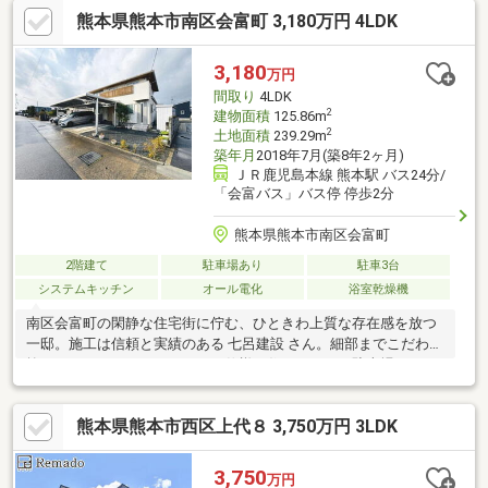
対応可能！まずはお気軽にご見学ください。現地集合・近隣での
熊本県熊本市南区会富町 3,180万円 4LDK
お待ち合わせ、どちらもOKです！お支払い・銀行サポートもお任
せください・諸費用や月々のお支払いシミュレーションのご提
示・銀行選びや自己資金のご相談・地震・火災保険のご提案・引
3,180
万円
越し業者のご紹介仮審査・本審査のサポートまで、経験豊富なス
間取り
4LDK
タッフが丁寧にご案内いたします。
2
建物面積
125.86m
2
土地面積
239.29m
築年月
2018年7月(築8年2ヶ月)
ＪＲ鹿児島本線 熊本駅 バス24分/
「会富バス」バス停 停歩2分
熊本県熊本市南区会富町
2階建て
駐車場あり
駐車3台
システムキッチン
オール電化
浴室乾燥機
南区会富町の閑静な住宅街に佇む、ひときわ上質な存在感を放つ
一邸。施工は信頼と実績のある 七呂建設 さん。細部までこだわり
抜かれた、まさにモデルハウス仕様の住まいです。駐車場にはカ
ーポート内に並列3台、さらにカーポート外にも1台駐車可能。ぜ
ひご注目いただきたいのが素材美が際立つ内装です。玄関天井に
熊本県熊本市西区上代８ 3,750万円 3LDK
は檜を使用。扉を開けた瞬間に広がるヒノキのやさしい香りと、
ぬくもりある空間が、帰宅のたびに心をほっと和ませてくれます
＾＾
3,750
万円