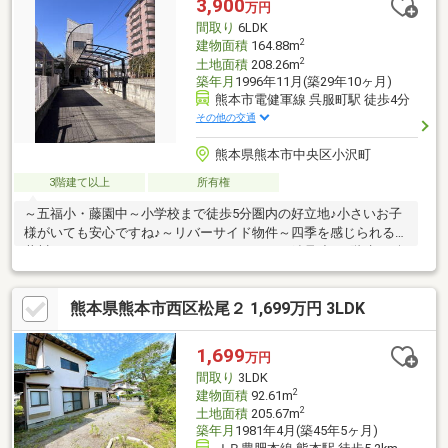
3,900
万円
ストップでリアルティストアがお手伝いします♪
間取り
6LDK
2
建物面積
164.88m
2
土地面積
208.26m
築年月
1996年11月(築29年10ヶ月)
熊本市電健軍線 呉服町駅 徒歩4分
その他の交通
熊本県熊本市中央区小沢町
3階建て以上
所有権
～五福小・藤園中～小学校まで徒歩5分圏内の好立地♪小さいお子
様がいても安心ですね♪～リバーサイド物件～四季を感じられる坪
井川のほとりでゆったりとスローライフを♪～鉄骨造の3階建～耐
震性の高い鉄骨造のおうち！どっしりと構えた重厚感のある外観
です♪延床面積150㎡以上！！市街地ならではの都市型間取りです
熊本県熊本市西区松尾２ 1,699万円 3LDK
♪～市街地へアクセス良好～オシャレな飲食店が建ち並ぶ新町エリ
ア、成長目覚ましい熊本駅エリア、下通方面へもアクセス良好で
す！休日のお出かけが楽しみなる立地です♪～事前ご予約お願いい
1,699
万円
たします～所有者様居住中のため、ご内覧の際は事前にご予約く
間取り
3LDK
ださい。
2
建物面積
92.61m
2
土地面積
205.67m
築年月
1981年4月(築45年5ヶ月)