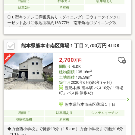
2階建て
都市ガス
駐車場あり
駐車2台
所有権
〇Ｌ型キッチン〇床暖房あり（ダイニング）〇ウォークインクロ
ーゼットあり〇敷地面積約168.77坪 南東角地〇ダイニング吹き
抜け※隅切り部分は約2.9ｍ接道します。
熊本県熊本市南区薄場１丁目 2,700万円 4LDK
2,700
万円
間取り
4LDK
2
建物面積
105.16m
2
土地面積
136.59m
築年月
2020年6月(築6年3ヶ月)
豊肥本線 熊本駅 バス10分/「薄場
町」バス停 停歩4分
熊本県熊本市南区薄場１丁目
2階建て
駐車場あり
システムキッチン
浴室乾燥機
所有権
◆力合西小学校まで徒歩19分（1.5ｋｍ）力合中学校まで徒歩16分
（1.1ｋｍ）