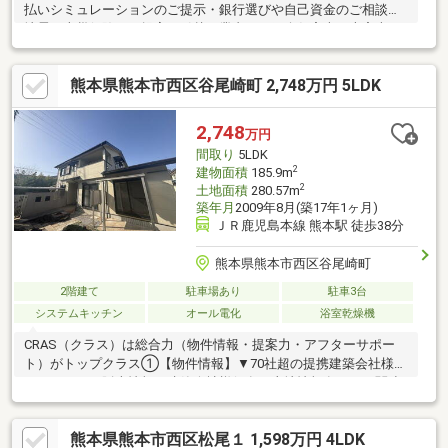
払いシミュレーションのご提示・銀行選びや自己資金のご相談・
地震・火災保険のご提案・引越し業者のご紹介仮審査・本審査の
サポートまで、経験豊富なスタッフが丁寧にご案内いたします。
お客様のペースでご検討いただけます「まだ検討したい」「他の
熊本県熊本市西区谷尾崎町 2,748万円 5LDK
物件も見たい」などのご希望にも、ご条件に合わせた物件をご提
案しながら、納得のマイホーム探しをしっかりサポートいたしま
す。
2,748
万円
間取り
5LDK
2
建物面積
185.9m
2
土地面積
280.57m
築年月
2009年8月(築17年1ヶ月)
ＪＲ鹿児島本線 熊本駅 徒歩38分
熊本県熊本市西区谷尾崎町
2階建て
駐車場あり
駐車3台
システムキッチン
オール電化
浴室乾燥機
CRAS（クラス）は総合力（物件情報・提案力・アフターサポー
ト）がトップクラス①【物件情報】▼70社超の提携建築会社様モ
デルハウスの販売情報や建築会社様保有の土地情報有り！▼関連
会社の新着・未公開物件情報②【提案力】▼住宅ローン金融機関
様の比較や住宅ローンの審査のコツも把握！▼後悔しないための
熊本県熊本市西区松尾１ 1,598万円 4LDK
ライフプランシミュレーションFPへの家計の見直し相談も可能！