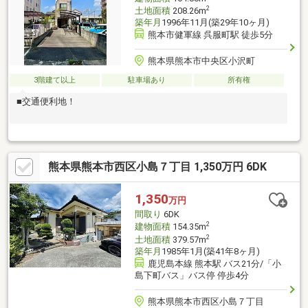
2
土地面積
208.26m
築年月
1996年11月(築29年10ヶ月)
熊本市健軍線 呉服町駅 徒歩5分
熊本県熊本市中央区小沢町
3階建て以上
駐車場あり
所有権
■交通便利地！
熊本県熊本市西区小島７丁目 1,350万円 6DK
1,350
万円
間取り
6DK
2
建物面積
154.35m
2
土地面積
379.57m
築年月
1985年1月(築41年8ヶ月)
鹿児島本線 熊本駅 バス21分/「小
島下町バス」バス停 停歩4分
熊本県熊本市西区小島７丁目