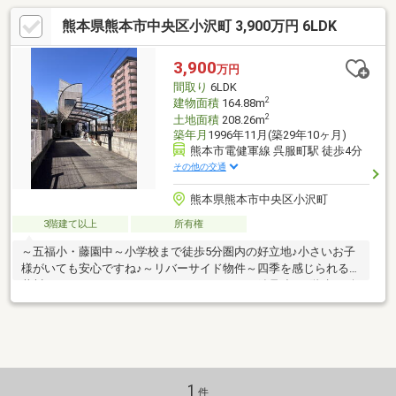
熊本県熊本市中央区小沢町 3,900万円 6LDK
3,900
万円
間取り
6LDK
2
建物面積
164.88m
2
土地面積
208.26m
築年月
1996年11月(築29年10ヶ月)
熊本市電健軍線 呉服町駅 徒歩4分
その他の交通
熊本県熊本市中央区小沢町
3階建て以上
所有権
～五福小・藤園中～小学校まで徒歩5分圏内の好立地♪小さいお子
様がいても安心ですね♪～リバーサイド物件～四季を感じられる坪
井川のほとりでゆったりとスローライフを♪～鉄骨造の3階建～耐
震性の高い鉄骨造のおうち！どっしりと構えた重厚感のある外観
です♪延床面積150㎡以上！！市街地ならではの都市型間取りです
♪～市街地へアクセス良好～オシャレな飲食店が建ち並ぶ新町エリ
ア、成長目覚ましい熊本駅エリア、下通方面へもアクセス良好で
す！休日のお出かけが楽しみなる立地です♪～事前ご予約お願いい
たします～所有者様居住中のため、ご内覧の際は事前にご予約く
1
件