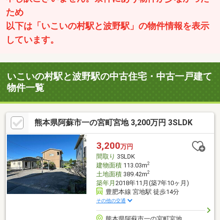
ため
以下は「いこいの村駅と波野駅」の物件情報を表示
しています。
いこいの村駅と波野駅の中古住宅・中古一戸建て
物件一覧
熊本県阿蘇市一の宮町宮地 3,200万円 3SLDK
3,200
万円
間取り
3SLDK
2
建物面積
113.03m
2
土地面積
389.42m
築年月
2018年11月(築7年10ヶ月)
豊肥本線 宮地駅 徒歩14分
その他の交通
熊本県阿蘇市一の宮町宮地