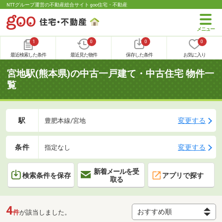
NTTグループ運営の不動産総合サイト goo住宅・不動産
1
0
0
0
最近検索した条件
最近見た物件
保存した条件
お気に入り
宮地駅(熊本県)の中古一戸建て・中古住宅 物件一
覧
駅
変更する
豊肥本線/宮地
条件
変更する
指定なし
新着メールを受
検索条件を保存
アプリで探す
取る
4
件
が該当しました。