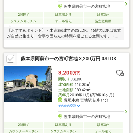
熊本県阿蘇市一の宮町宮地
2階建て
駐車場あり
駐車3台
システムキッチン
オール電化
浴室乾燥機
【おすすめポイント】・木造2階建ての3SLDK、16帖のLDKは家族
が自然と集まり、食事や団らんの時間を過ごせる空間です。・カ
ウンターキッチンは食洗機・IH付きで、調理から配膳までの動線
がまとまっています。・太陽光発電のオール電化住宅で、日常の
電気使用を一体的に管理できます。・独立洗面台とゆとりある浴
熊本県阿蘇市一の宮町宮地 3,200万円 3SLDK
室があり、朝の支度や入浴の時間を分けて使えます。・1階和室に
加え、2階の6帖洋室にはWICと書斎を備え、収納や在宅ワークに
対応可能です。12.75帖洋室は将来2部屋として使えます。・庭で
3,200
万円
は外遊びや家庭菜園ができ、駐車5台分で来客にも対応できます。
間取り
3SLDK
2
建物面積
113.03m
2
土地面積
389.42m
築年月
2018年11月(築7年10ヶ月)
豊肥本線 宮地駅 徒歩14分
その他の交通
熊本県阿蘇市一の宮町宮地
2階建て
駐車場あり
駐車3台
カウンターキッチン
システムキッチン
オール電化