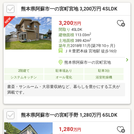
熊本県阿蘇市一の宮町宮地 3,200万円 4SLDK
3,200
万円
間取り
4SLDK
2
建物面積
113.03m
2
土地面積
389.42m
築年月
2018年11月(築7年10ヶ月)
ＪＲ豊肥本線 宮地駅 徒歩16分
熊本県阿蘇市一の宮町宮地
2階建て
駐車場あり
駐車3台
システムキッチン
オール電化
浴室乾燥機
書斎・サンルーム・大容量収納など、暮らしを豊かにする工夫が
満載です。
熊本県阿蘇市一の宮町手野 1,280万円 6SLDK
1,280
万円