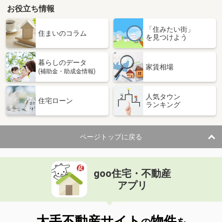
お役立ち情報
「住みたい街」
住まいのコラム
を見つけよう
暮らしのデータ
家賃相場
(補助金・助成金情報)
人気タウン
住宅ローン
ランキング
ページトップに戻る
goo住宅・不動産
アプリ
大手不動産サイト
物件
の
を