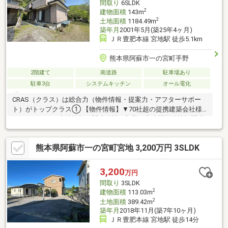
間取り
6SLDK
2
建物面積
143m
2
土地面積
1184.49m
築年月
2001年5月(築25年4ヶ月)
ＪＲ豊肥本線 宮地駅 徒歩5.1km
熊本県阿蘇市一の宮町手野
2階建て
南道路
駐車場あり
駐車3台
システムキッチン
オール電化
CRAS（クラス）は総合力（物件情報・提案力・アフターサポー
ト）がトップクラス① 【物件情報】▼70社超の提携建築会社様
モデルハウスや土地情報▼関連会社の新着・未公開物件情報関連
会社にグッドバイバイやいえコレ等② 【提案力】▼住宅ローン
提携金融機関が多数▼後悔しないためのライフプランシミュレー
熊本県阿蘇市一の宮町宮地 3,200万円 3SLDK
ション家計の見直しのプロのFPが在籍③ 【アフターサポート】
▼税金面等のアドバイス資金贈与や住宅ローン控除等▼お引渡し
後の対応お引渡し後のリフォームもお任せ！将来的な売却・賃貸
3,200
万円
等の運用をサポート！
間取り
3SLDK
2
建物面積
113.03m
2
土地面積
389.42m
築年月
2018年11月(築7年10ヶ月)
ＪＲ豊肥本線 宮地駅 徒歩14分