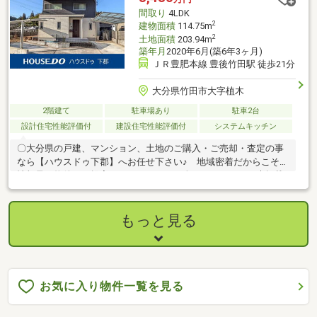
間取り
4LDK
2
建物面積
114.75m
2
土地面積
203.94m
築年月
2020年6月(築6年3ヶ月)
ＪＲ豊肥本線 豊後竹田駅 徒歩21分
大分県竹田市大字植木
2階建て
駐車場あり
駐車2台
設計住宅性能評価付
建設住宅性能評価付
システムキッチン
〇大分県の戸建、マンション、土地のご購入・ご売却・査定の事
なら【ハウスドゥ下郡】へお任せ下さい♪ 地域密着だからこその
情報量で物件をご提案させて頂きます。〇インターネット未掲載
の物件も御座います(^^)〇住宅ローンや各種税金の相談も承ってお
ります。お気軽にお問合せ下さい。 お問合せ先TEL【097-569-
7700】 FAX【097-569-7701】〇
もっと見る
Instagram【sourinfudousan_oita】でさまざまな情報を掲載して
おります。＃ソーリン不動産 で検索、フォローして下さいね(^-
^) お店はキッズスペースを完備♪
お気に入り物件一覧を見る