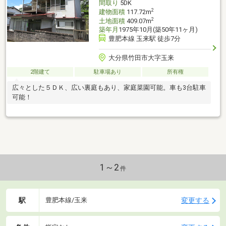
間取り
5DK
2
建物面積
117.72m
2
土地面積
409.07m
築年月
1975年10月(築50年11ヶ月)
豊肥本線 玉来駅 徒歩7分
大分県竹田市大字玉来
2階建て
駐車場あり
所有権
広々とした５ＤＫ、広い裏庭もあり、家庭菜園可能。車も3台駐車
可能！
1～2
件
駅
変更する
豊肥本線/玉来