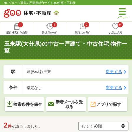
NTTグループ運営の不動産総合サイト goo住宅・不動産
1
0
0
0
最近検索した条件
最近見た物件
保存した条件
お気に入り
玉来駅(大分県)の中古一戸建て・中古住宅 物件一
覧
駅
変更する
豊肥本線/玉来
条件
変更する
指定なし
新着メールを受
検索条件を保存
アプリで探す
取る
2
件
が該当しました。