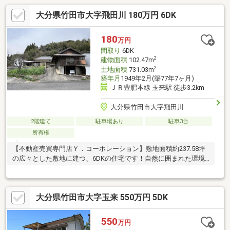
大分県竹田市大字飛田川 180万円 6DK
180
万円
間取り
6DK
2
建物面積
102.47m
2
土地面積
731.03m
築年月
1949年2月(築77年7ヶ月)
ＪＲ豊肥本線 玉来駅 徒歩3.2km
大分県竹田市大字飛田川
2階建て
駐車場あり
駐車3台
所有権
【不動産売買専門店Ｙ．コーポレーション】敷地面積約237.58坪
の広々とした敷地に建つ、6DKの住宅です！自然に囲まれた環境
で、陽当り・風通しも良好。のびのびとした暮らしをご希望の方
におすすめの物件です。敷地にゆとりがあるため、家庭菜園やガ
ーデニングなども楽しめます！物件は現在空き家のため、ご案内
大分県竹田市大字玉来 550万円 5DK
をご希望の際は事前のご予約をお願いいたします。【ナビ検索：
大分県竹田市飛田川７０２】
550
万円