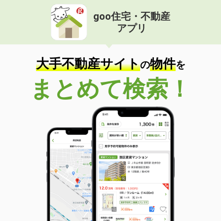
goo住宅・不動産
アプリ
大手不動産サイト
物件
の
を
まとめて検索！