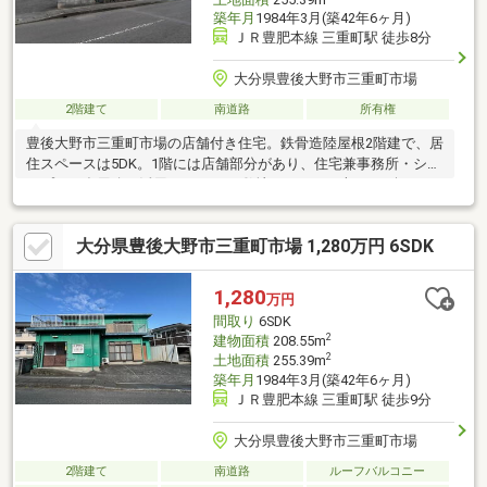
築年月
1984年3月(築42年6ヶ月)
ＪＲ豊肥本線 三重町駅 徒歩8分
大分県豊後大野市三重町市場
2階建て
南道路
所有権
豊後大野市三重町市場の店舗付き住宅。鉄骨造陸屋根2階建で、居
住スペースは5DK。1階には店舗部分があり、住宅兼事務所・ショ
ップなど多用途に活用できます。 敷地は255.39平米（77.2坪）、
駐車スペースは4台分（車種による）を確保。三重町駅まで約
630m、バス停も至近のため、交通アクセスの良い立地です。
大分県豊後大野市三重町市場 1,280万円 6SDK
1,280
万円
間取り
6SDK
2
建物面積
208.55m
2
土地面積
255.39m
築年月
1984年3月(築42年6ヶ月)
ＪＲ豊肥本線 三重町駅 徒歩9分
大分県豊後大野市三重町市場
2階建て
南道路
ルーフバルコニー