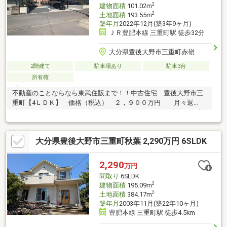
2
建物面積
101.02m
2
土地面積
193.55m
築年月
2022年12月(築3年9ヶ月)
ＪＲ豊肥本線 三重町駅 徒歩32分
大分県豊後大野市三重町赤嶺
2階建て
駐車場あり
駐車3台
所有権
不動産のことならなら東武住販まで！！中古住宅 豊後大野市三
重町【4ＬＤＫ】 価格（税込） ２，９００万円 月々返
済 ８４，５９３円（頭金・ボーナス払いなし、金利1.2％、返
済期間35年）☆駐車場4台可☆令和4年新築の築浅物件です♪☆オ
ール電化住宅その他周辺物件も全てご案内可能です♪お客様のライ
大分県豊後大野市三重町秋葉 2,290万円 6SLDK
フスタイルに合わせた物件のご提案を致します。※ローンに不安
のある方、他社で断られた方も是非一度ご相談ください！！！お
問合せは東武住販 大分店 利田（リタ）まで！
2,290
万円
間取り
6SLDK
2
建物面積
195.09m
2
土地面積
384.17m
築年月
2003年11月(築22年10ヶ月)
豊肥本線 三重町駅 徒歩4.5km