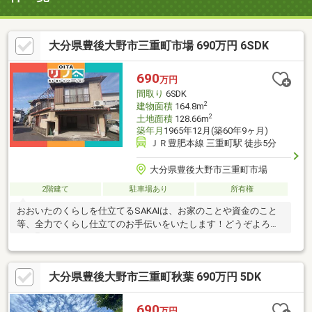
大分県豊後大野市三重町市場 690万円 6SDK
690
万円
間取り
6SDK
2
建物面積
164.8m
2
土地面積
128.66m
築年月
1965年12月(築60年9ヶ月)
ＪＲ豊肥本線 三重町駅 徒歩5分
大分県豊後大野市三重町市場
2階建て
駐車場あり
所有権
おおいたのくらしを仕立てるSAKAIは、お家のことや資金のこと
等、全力でくらし仕立てのお手伝いをいたします！どうぞよろし
くお願いいたします。
大分県豊後大野市三重町秋葉 690万円 5DK
690
万円