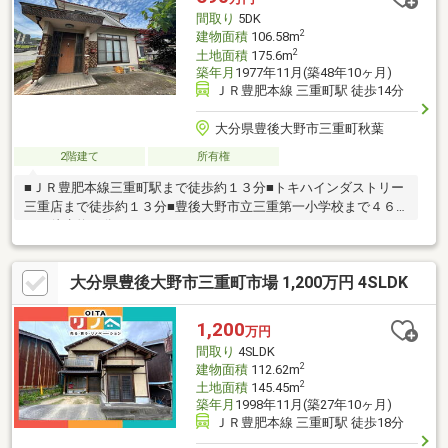
間取り
5DK
2
建物面積
106.58m
2
土地面積
175.6m
築年月
1977年11月(築48年10ヶ月)
ＪＲ豊肥本線 三重町駅 徒歩14分
大分県豊後大野市三重町秋葉
2階建て
所有権
■ＪＲ豊肥本線三重町駅まで徒歩約１３分■トキハインダストリー
三重店まで徒歩約１３分■豊後大野市立三重第一小学校まで４６
７ｍ徒歩約５分
大分県豊後大野市三重町市場 1,200万円 4SLDK
1,200
万円
間取り
4SLDK
2
建物面積
112.62m
2
土地面積
145.45m
築年月
1998年11月(築27年10ヶ月)
ＪＲ豊肥本線 三重町駅 徒歩18分