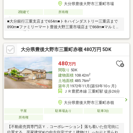
大分県豊後大野市三重町市場
2階建て
所有権
■大分銀行三重支店まで654m■トキハインダストリー三重店まで
890m■ファミリーマート豊後大野三重市場店まで868m■マルミヤ
ストア三重店まで994m
大分県豊後大野市三重町赤嶺 480万円 5DK
480
万円
間取り
5DK
2
建物面積
108.42m
2
土地面積
485.76m
築年月
1972年11月(築53年10ヶ月)
ＪＲ豊肥本線 三重町駅 徒歩26分
大分県豊後大野市三重町赤嶺
平屋
駐車場あり
駐車3台
所有権
【不動産売買専門店Ｙ．コーポレーション】落ち着いた住宅街に
位置する、平家建5DKの中古住宅です！建物はしっかりと造られ