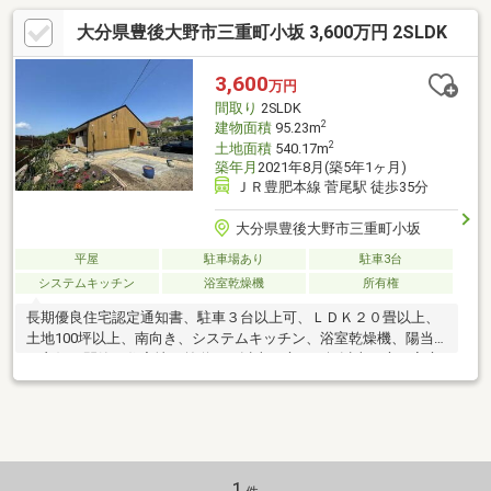
大分県豊後大野市三重町小坂 3,600万円 2SLDK
3,600
万円
間取り
2SLDK
2
建物面積
95.23m
2
土地面積
540.17m
築年月
2021年8月(築5年1ヶ月)
ＪＲ豊肥本線 菅尾駅 徒歩35分
大分県豊後大野市三重町小坂
平屋
駐車場あり
駐車3台
システムキッチン
浴室乾燥機
所有権
長期優良住宅認定通知書、駐車３台以上可、ＬＤＫ２０畳以上、
土地100坪以上、南向き、システムキッチン、浴室乾燥機、陽当
り良好、閑静な住宅地、前道６ｍ以上、庭１０坪以上、庭、家庭
菜園、対面式キッチン、浴室１坪以上、複層ガラス、南庭、浴室
に窓、全居室６畳以上、ＩＨクッキングヒーター、高台に立地
1