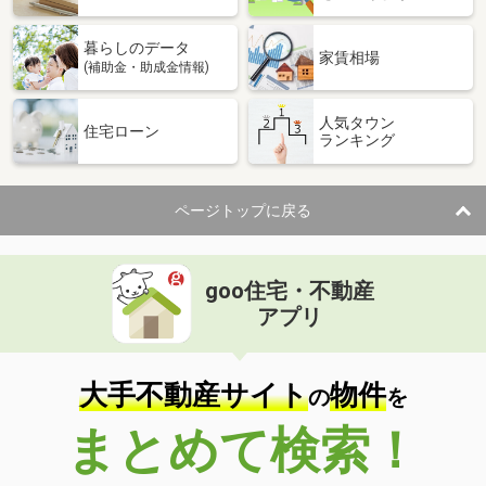
暮らしのデータ
家賃相場
(補助金・助成金情報)
人気タウン
住宅ローン
ランキング
ページトップに戻る
goo住宅・不動産
アプリ
大手不動産サイト
物件
の
を
まとめて検索！