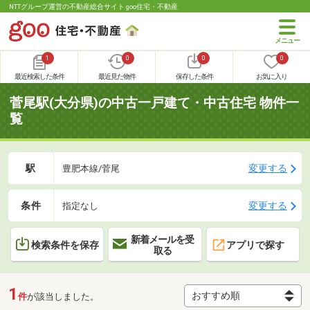
NTTグループ運営の不動産総合サイト goo住宅・不動産
1
0
0
0
最近検索した条件
最近見た物件
保存した条件
お気に入り
菅尾駅(大分県)の中古一戸建て・中古住宅 物件一
覧
駅
変更する
豊肥本線/菅尾
条件
変更する
指定なし
新着メールを受
検索条件を保存
アプリで探す
取る
1
件
が該当しました。