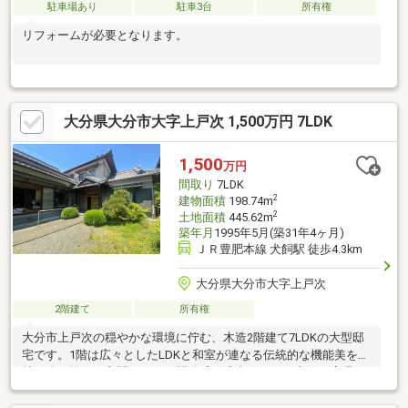
駐車場あり
駐車3台
所有権
リフォームが必要となります。
大分県大分市大字上戸次 1,500万円 7LDK
1,500
万円
間取り
7LDK
2
建物面積
198.74m
2
土地面積
445.62m
築年月
1995年5月(築31年4ヶ月)
ＪＲ豊肥本線 犬飼駅 徒歩4.3km
大分県大分市大字上戸次
2階建て
所有権
大分市上戸次の穏やかな環境に佇む、木造2階建て7LDKの大型邸
宅です。1階は広々としたLDKと和室が連なる伝統的な機能美を保
持。吹き抜けの玄関ホールが開放感を演出します。南側の広縁か
らは四季折々の庭園を一望でき、日々の喧騒を忘れさせてくれま
す。最大の魅力は、独立性の高い「2階ダイニングキッチン」で