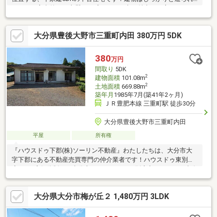
ており、室内外から上質さを感じられる点も魅力。平家ならでは
の生活動線の良さで、子育て世帯はもちろん、ご夫婦世帯や少人
数でゆったり暮らしたい方にもおすすめです。駐車スペースは3台
大分県豊後大野市三重町内田 380万円 5DK
以上確保可能！造成工事を行うことで、さらに広い駐車計画もご
検討いただけます。ぜひ現地にて住環境をご確認ください！【ナ
ビ検索：豊後大野市三重町赤嶺1192-4 付近】
380
万円
間取り
5DK
2
建物面積
101.08m
2
土地面積
669.88m
築年月
1985年7月(築41年2ヶ月)
ＪＲ豊肥本線 三重町駅 徒歩30分
大分県豊後大野市三重町内田
平屋
所有権
『ハウスドゥ下郡(株)ソーリン不動産』わたしたちは、大分市大
字下郡にある不動産売買専門の仲介業者です！ハウスドゥ東別府
店との2店舗体制で、大分市だけではなく、別府市をはじめ、由布
市、日出町など県内各地の情報が集まります！●『住宅ローンの
審査に通るか不安』、『家の購入を何から始めていいのかわから
大分県大分市梅が丘２ 1,480万円 3LDK
ない』、『リフォームを頼む業者を知らない』等、様々なお客様
のご不安を全て解決します！経験豊富な不動産のプロがどこより
も誠実にわかりやすくアドバイス！融資や保険、建築など不動産