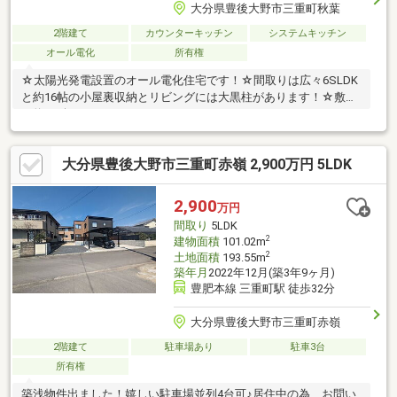
大分県豊後大野市三重町秋葉
2階建て
カウンターキッチン
システムキッチン
オール電化
所有権
☆太陽光発電設置のオール電化住宅です！☆間取りは広々6SLDK
と約16帖の小屋裏収納とリビングには大黒柱があります！☆敷地
は約116坪あります！
大分県豊後大野市三重町赤嶺 2,900万円 5LDK
2,900
万円
間取り
5LDK
2
建物面積
101.02m
2
土地面積
193.55m
築年月
2022年12月(築3年9ヶ月)
豊肥本線 三重町駅 徒歩32分
大分県豊後大野市三重町赤嶺
2階建て
駐車場あり
駐車3台
所有権
築浅物件出ました！嬉しい駐車場並列4台可♪居住中の為、お問い