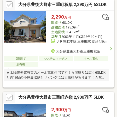
大分県豊後大野市三重町秋葉 2,290万円 6SLDK
す。二世帯同居はもちろん、来客時や夜間の生活動線を分けるこ
とで、家族それぞれのプライバシーを尊重した暮らしを叶えま
す。各室に豊富な収納を備え、大家族の賑わいも個人の静かな時
2,290
万円
間も優しく包み込む、新しい家族の歴史を刻むにふさわしい一軒
間取り
6SLDK
です。
2
建物面積
195.09m
2
土地面積
384.17m
築年月
2003年11月(築22年10ヶ月)
ＪＲ豊肥本線 三重町駅 徒歩4.5km
大分県豊後大野市三重町秋葉
2階建て
システムキッチン
オール電化
所有権
☆太陽光発電設置のオール電化住宅です！☆間取りは広々6SLDK
と約16帖の小屋裏収納とリビングには大黒柱があります！☆敷地
は約116坪あります！
大分県豊後大野市三重町赤嶺 2,900万円 5LDK
2,900
万円
間取り
5LDK