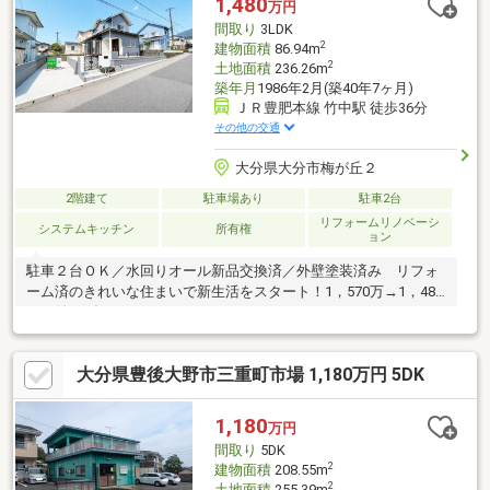
1,480
万円
に関わるすべてのことを『ワンストップサービス』で提供しま
間取り
3LDK
す！
2
建物面積
86.94m
2
土地面積
236.26m
築年月
1986年2月(築40年7ヶ月)
ＪＲ豊肥本線 竹中駅 徒歩36分
その他の交通
大分県大分市梅が丘２
2階建て
駐車場あり
駐車2台
リフォームリノベーシ
システムキッチン
所有権
ョン
駐車２台ＯＫ／水回りオール新品交換済／外壁塗装済み リフォ
ーム済のきれいな住まいで新生活をスタート！1，570万→1，480
万に値下げしました！
大分県豊後大野市三重町市場 1,180万円 5DK
1,180
万円
間取り
5DK
2
建物面積
208.55m
2
土地面積
255.39m