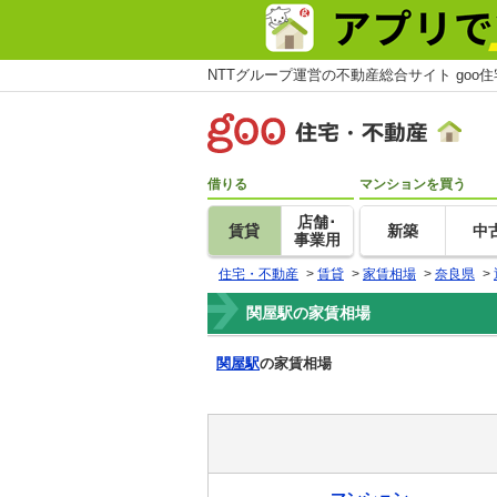
NTTグループ運営の不動産総合サイト goo
借りる
マンションを買う
店舗･
賃貸
新築
中
事業用
住宅・不動産
>
賃貸
>
家賃相場
>
奈良県
>
関屋駅の家賃相場
関屋駅
の家賃相場