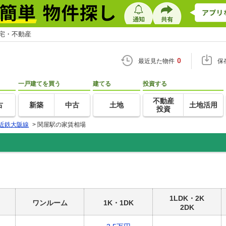
住宅・不動産
0
最近見た物件
保
一戸建てを買う
建てる
投資する
不動産
古
新築
中古
土地
土地活用
投資
近鉄大阪線
>
関屋駅の家賃相場
1LDK・2K
ワンルーム
1K・1DK
2DK