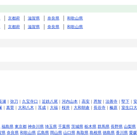
県
京都府
滋賀県
奈良県
和歌山県
県
京都府
滋賀県
奈良県
和歌山県
長瀬
｜
弥刀
｜
久宝寺口
｜
近鉄八尾
｜
河内山本
｜
高安
｜
恩智
｜
法善寺
｜
堅下
｜
塚
｜
真菅
｜
大和八木
｜
耳成
｜
大福
｜
桜井
｜
大和朝倉
｜
長谷寺
｜
榛原
｜
室生口
県
福島県
東京都
神奈川県
埼玉県
千葉県
茨城県
栃木県
群馬県
長野県
山梨県
賀県
奈良県
和歌山県
広島県
岡山県
山口県
鳥取県
島根県
徳島県
香川県
愛媛