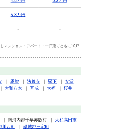
4.8万円
5.2万円
5.3万円
-
-
-
しマンション・アパート・一戸建てともに10戸
安
｜
恩智
｜
法善寺
｜
堅下
｜
安堂
｜
大和八木
｜
耳成
｜
大福
｜
桜井
｜
南河内郡千早赤阪村
｜
大和高田市
郡川西町
｜
磯城郡三宅町