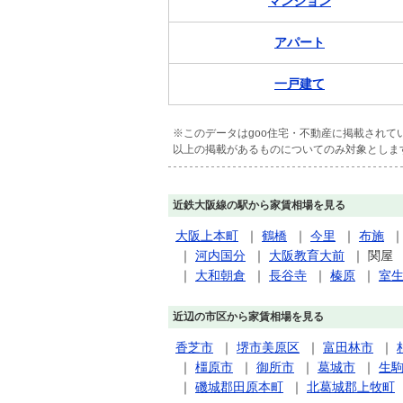
マンション
アパート
一戸建て
※このデータはgoo住宅・不動産に掲載され
以上の掲載があるものについてのみ対象としま
近鉄大阪線の駅から家賃相場を見る
大阪上本町
｜
鶴橋
｜
今里
｜
布施
｜
河内国分
｜
大阪教育大前
｜
関屋
｜
大和朝倉
｜
長谷寺
｜
榛原
｜
室
近辺の市区から家賃相場を見る
香芝市
｜
堺市美原区
｜
富田林市
｜
｜
橿原市
｜
御所市
｜
葛城市
｜
生
｜
磯城郡田原本町
｜
北葛城郡上牧町