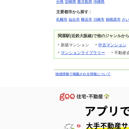
分県
宮崎県
鹿児島県
沖縄県
主要都市から探す :
札幌市
仙台市
横浜市
川崎市
相模原市
さ
関屋駅(近鉄大阪線)で他のジャンルか
新築マンション
中古マンション
マンションライブラリー
不動産
地域情報で掲載される情報について