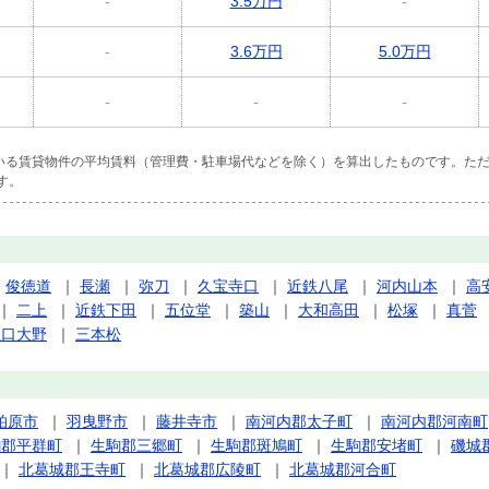
-
3.5万円
-
-
3.6万円
5.0万円
-
-
-
ている賃貸物件の平均賃料（管理費・駐車場代などを除く）を算出したものです。ただ
す。
｜
俊徳道
｜
長瀬
｜
弥刀
｜
久宝寺口
｜
近鉄八尾
｜
河内山本
｜
高
｜
二上
｜
近鉄下田
｜
五位堂
｜
築山
｜
大和高田
｜
松塚
｜
真菅
生口大野
｜
三本松
柏原市
｜
羽曳野市
｜
藤井寺市
｜
南河内郡太子町
｜
南河内郡河南町
駒郡平群町
｜
生駒郡三郷町
｜
生駒郡斑鳩町
｜
生駒郡安堵町
｜
磯城
｜
北葛城郡王寺町
｜
北葛城郡広陵町
｜
北葛城郡河合町