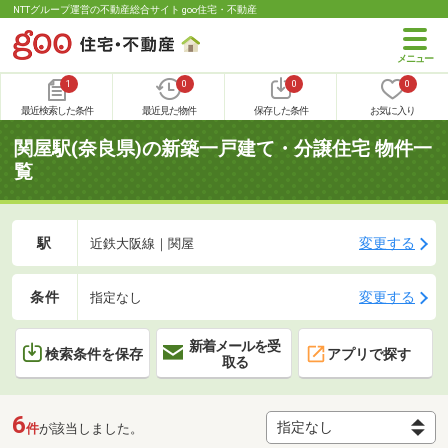
NTTグループ運営の不動産総合サイト goo住宅・不動産
1
0
0
0
最近検索した条件
最近見た物件
保存した条件
お気に入り
関屋駅(奈良県)の新築一戸建て・分譲住宅 物件一
覧
駅
変更する
近鉄大阪線｜関屋
条件
変更する
指定なし
新着メールを受
検索条件を保存
アプリで探す
取る
6
件
が該当しました。