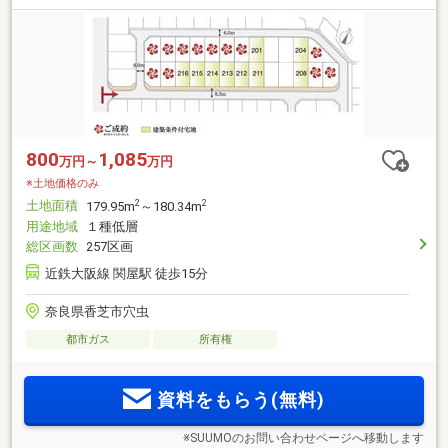
800
1,085
万円～
万円
※土地価格のみ
土地面積
2
2
179.95m
～180.34m
用途地域
１種低層
総区画数
257区画
近鉄大阪線 関屋駅 徒歩15分
奈良県香芝市穴虫
都市ガス
所有権
資料をもらう(無料)
※SUUMOのお問い合わせページへ移動します