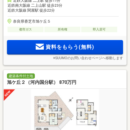
近鉄大阪線 二上駅 徒歩11分
近鉄南大阪線 二上山駅 徒歩23分
近鉄大阪線 関屋駅 徒歩22分
奈良県香芝市旭ケ丘５
都市ガス
所有権
即入居可
資料をもらう(無料)
※SUUMOのお問い合わせページへ移動します
建築条件付土地
旭ケ丘２（河内国分駅） 870万円