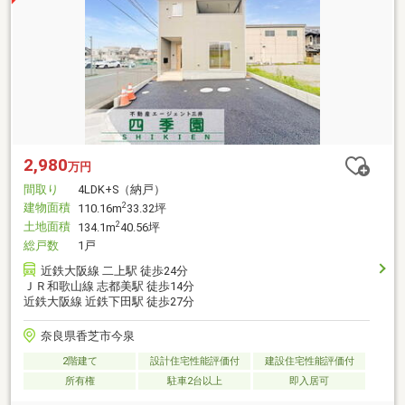
2,980
万円
間取り
4LDK+S（納戸）
建物面積
2
110.16m
33.32坪
土地面積
2
134.1m
40.56坪
総戸数
1戸
近鉄大阪線 二上駅 徒歩24分
ＪＲ和歌山線 志都美駅 徒歩14分
近鉄大阪線 近鉄下田駅 徒歩27分
奈良県香芝市今泉
2階建て
設計住宅性能評価付
建設住宅性能評価付
所有権
駐車2台以上
即入居可