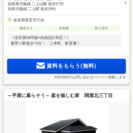
近鉄南大阪線 二上山駅 徒歩27分
近鉄大阪線 二上駅 徒歩29分
奈良県香芝市穴虫
都市ガス
所有権
即入居可
《全区画54坪超×自由設計対応！》
最寄り駅徒歩13分！「上本町」駅直通！
資料をもらう(無料)
※SUUMOのお問い合わせページへ移動します
～平屋に暮らそう～ 庭を愉しむ家 関屋北三丁目