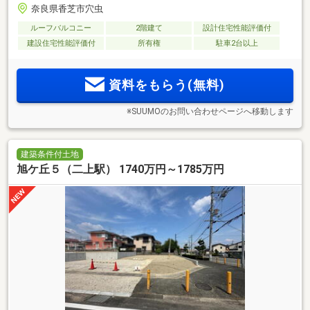
奈良県香芝市穴虫
ルーフバルコニー
2階建て
設計住宅性能評価付
建設住宅性能評価付
所有権
駐車2台以上
資料をもらう(無料)
※SUUMOのお問い合わせページへ移動します
建築条件付土地
旭ケ丘５（二上駅） 1740万円～1785万円