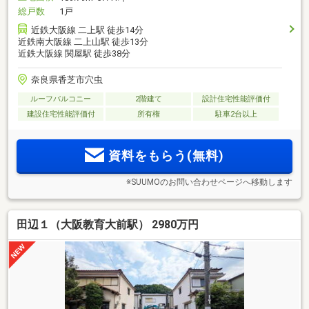
総戸数
1戸
近鉄大阪線 二上駅 徒歩14分
近鉄南大阪線 二上山駅 徒歩13分
近鉄大阪線 関屋駅 徒歩38分
奈良県香芝市穴虫
ルーフバルコニー
2階建て
設計住宅性能評価付
建設住宅性能評価付
所有権
駐車2台以上
資料をもらう(無料)
※SUUMOのお問い合わせページへ移動します
田辺１（大阪教育大前駅） 2980万円