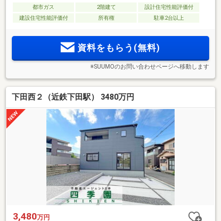
都市ガス
2階建て
設計住宅性能評価付
建設住宅性能評価付
所有権
駐車2台以上
資料をもらう(無料)
※SUUMOのお問い合わせページへ移動します
下田西２（近鉄下田駅） 3480万円
3,480
万円