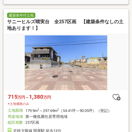
建築条件付土地
サニーヒルズ晴実台 全257区画 【建築条件なしの土
地あります！】
715
1,380
万円～
万円
※土地価格のみ
土地面積
2
2
179.9m
～297.69m
（54.41坪～90.05坪）（登記）
用途地域
第一種低層住居専用地域
総区画数
257区画
近鉄大阪線 関屋駅 徒歩13分