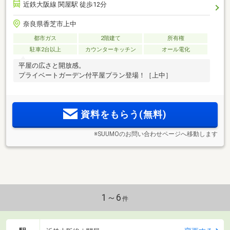
近鉄大阪線 関屋駅 徒歩12分
奈良県香芝市上中
都市ガス
2階建て
所有権
駐車2台以上
カウンターキッチン
オール電化
平屋の広さと開放感。
プライベートガーデン付平屋プラン登場！［上中］
資料をもらう(無料)
※SUUMOのお問い合わせページへ移動します
1～6
件