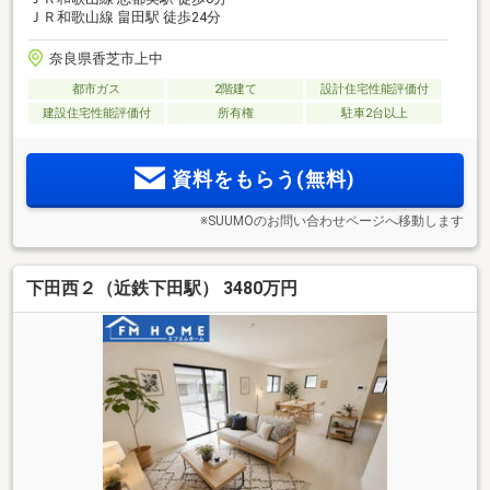
ＪＲ和歌山線 畠田駅 徒歩24分
奈良県香芝市上中
都市ガス
2階建て
設計住宅性能評価付
建設住宅性能評価付
所有権
駐車2台以上
資料をもらう(無料)
※SUUMOのお問い合わせページへ移動します
下田西２（近鉄下田駅） 3480万円