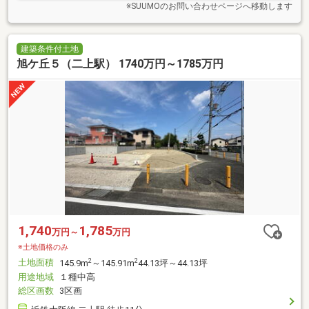
※SUUMOのお問い合わせページへ移動します
建築条件付土地
旭ケ丘５（二上駅） 1740万円～1785万円
1,740
1,785
万円～
万円
※土地価格のみ
土地面積
2
2
145.9m
～145.91m
44.13坪～44.13坪
用途地域
１種中高
総区画数
3区画