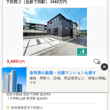
下田西２（近鉄下田駅） 3480万円
3,480
万円
間取り
3LDK
奈良県の新築・分譲マンションを探す
建物面積
2
107.64m
32.56坪
価格、間取り、設備、周辺環境など、情報が満載
土地面積
2
164.39m
49.72坪
です
総戸数
1戸
近鉄大阪線 二上駅 徒歩18分
近鉄大阪線 近鉄下田駅 徒歩8分
ＪＲ和歌山線 香芝駅 徒歩8分
奈良県香芝市下田西２