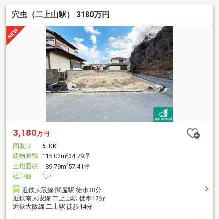
穴虫（二上山駅） 3180万円
3,180
万円
間取り
5LDK
建物面積
2
115.02m
34.79坪
土地面積
2
189.79m
57.41坪
総戸数
1戸
近鉄大阪線 関屋駅 徒歩38分
近鉄南大阪線 二上山駅 徒歩13分
近鉄大阪線 二上駅 徒歩14分