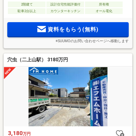
2階建て
設計住宅性能評価付
所有権
駐車2台以上
カウンターキッチン
オール電化
資料をもらう(無料)
※SUUMOのお問い合わせページへ移動します
穴虫（二上山駅） 3180万円
3,180
万円