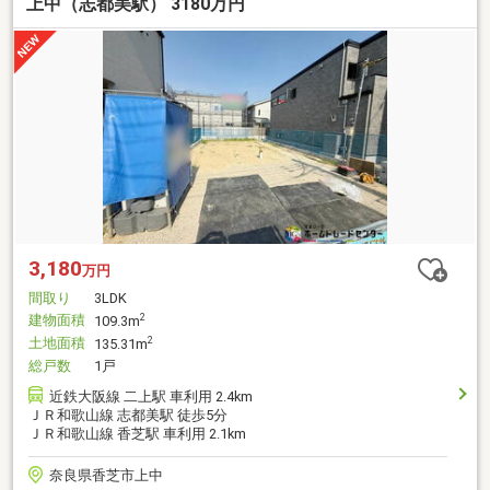
上中（志都美駅） 3180万円
3,180
万円
間取り
3LDK
建物面積
2
109.3m
土地面積
2
135.31m
総戸数
1戸
近鉄大阪線 二上駅 車利用 2.4km
ＪＲ和歌山線 志都美駅 徒歩5分
ＪＲ和歌山線 香芝駅 車利用 2.1km
奈良県香芝市上中