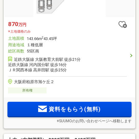
870
万円
※土地価格のみ
土地面積
2
143.66m
43.45坪
用途地域
１種低層
総区画数
55区画
近鉄大阪線 大阪教育大前駅 徒歩21分
近鉄大阪線 河内国分駅 徒歩16分
ＪＲ関西本線 高井田駅 徒歩25分
大阪府柏原市旭ケ丘２
所有権
資料をもらう(無料)
※SUUMOのお問い合わせページへ移動します