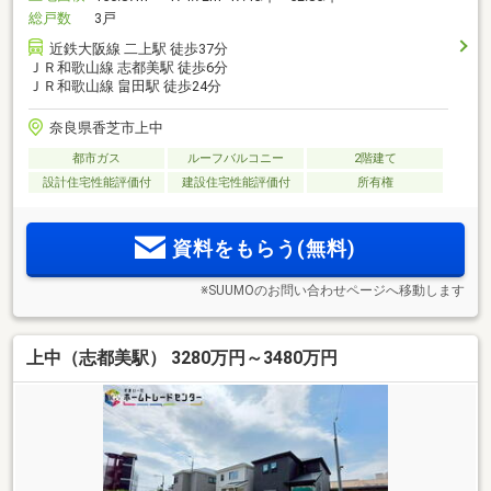
総戸数
3戸
近鉄大阪線 二上駅 徒歩37分
ＪＲ和歌山線 志都美駅 徒歩6分
ＪＲ和歌山線 畠田駅 徒歩24分
奈良県香芝市上中
都市ガス
ルーフバルコニー
2階建て
設計住宅性能評価付
建設住宅性能評価付
所有権
資料をもらう(無料)
※SUUMOのお問い合わせページへ移動します
上中（志都美駅） 3280万円～3480万円