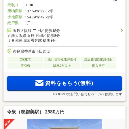
間取り
3LDK
建物面積
2
107.69m
32.57坪
土地面積
2
164.39m
49.72坪
総戸数
1戸
近鉄大阪線 二上駅 徒歩18分
近鉄大阪線 近鉄下田駅 徒歩8分
ＪＲ和歌山線 香芝駅 徒歩8分
奈良県香芝市下田西２
2階建て
設計住宅性能評価付
建設住宅性能評価付
所有権
駐車2台以上
即入居可
資料をもらう(無料)
※SUUMOのお問い合わせページへ移動します
今泉（志都美駅） 2980万円