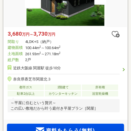
3,680
3,730
万円～
万円
間取り
4LDK+S（納戸）
建物面積
2
2
100.44m
～100.64m
土地面積
2
2
261.93m
～271.18m
総戸数
2戸
近鉄大阪線 関屋駅 徒歩10分
奈良県香芝市関屋北３
都市ガス
2階建て
所有権
駐車2台以上
カウンターキッチン
浴室乾燥機
～平屋に住むという贅沢～
この広い敷地だから叶う庭付き平屋プラン［関屋］
資料をもらう(無料)