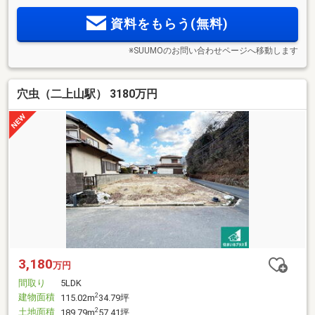
資料をもらう(無料)
※SUUMOのお問い合わせページへ移動します
穴虫（二上山駅） 3180万円
3,180
万円
間取り
5LDK
建物面積
2
115.02m
34.79坪
土地面積
2
189.79m
57.41坪