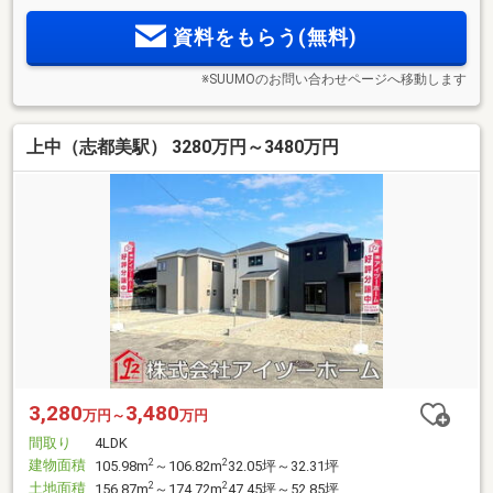
資料をもらう(無料)
※SUUMOのお問い合わせページへ移動します
上中（志都美駅） 3280万円～3480万円
3,280
3,480
万円～
万円
間取り
4LDK
建物面積
2
2
105.98m
～106.82m
32.05坪～32.31坪
土地面積
2
2
156.87m
～174.72m
47.45坪～52.85坪