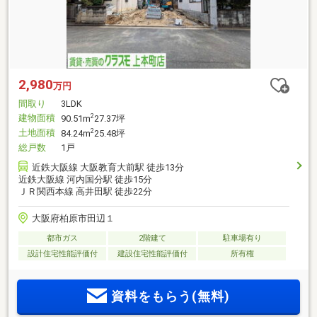
2,980
万円
間取り
3LDK
建物面積
2
90.51m
27.37坪
土地面積
2
84.24m
25.48坪
総戸数
1戸
近鉄大阪線 大阪教育大前駅 徒歩13分
近鉄大阪線 河内国分駅 徒歩15分
ＪＲ関西本線 高井田駅 徒歩22分
大阪府柏原市田辺１
都市ガス
2階建て
駐車場有り
設計住宅性能評価付
建設住宅性能評価付
所有権
資料をもらう(無料)