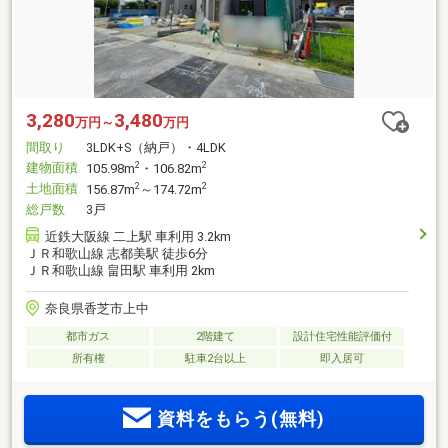
3,280
3,480
万円～
万円
間取り
3LDK+S（納戸）・4LDK
建物面積
2
2
105.98m
・106.82m
土地面積
2
2
156.87m
～174.72m
総戸数
3戸
近鉄大阪線 二上駅 車利用 3.2km
ＪＲ和歌山線 志都美駅 徒歩6分
ＪＲ和歌山線 畠田駅 車利用 2km
奈良県香芝市上中
都市ガス
2階建て
設計住宅性能評価付
所有権
駐車2台以上
即入居可
資料をもらう(無料)