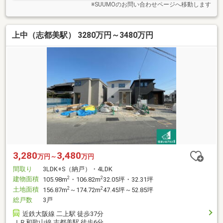
※SUUMOのお問い合わせページへ移動します
上中（志都美駅） 3280万円～3480万円
3,280
3,480
万円～
万円
間取り
3LDK+S（納戸）・4LDK
建物面積
2
2
105.98m
・106.82m
32.05坪・32.31坪
土地面積
2
2
156.87m
～174.72m
47.45坪～52.85坪
総戸数
3戸
近鉄大阪線 二上駅 徒歩37分
ＪＲ和歌山線 志都美駅 徒歩6分