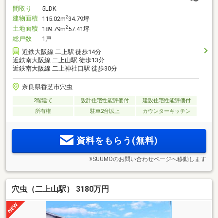
間取り
5LDK
建物面積
2
115.02m
34.79坪
土地面積
2
189.79m
57.41坪
総戸数
1戸
近鉄大阪線 二上駅 徒歩14分
近鉄南大阪線 二上山駅 徒歩13分
近鉄南大阪線 二上神社口駅 徒歩30分
奈良県香芝市穴虫
2階建て
設計住宅性能評価付
建設住宅性能評価付
所有権
駐車2台以上
カウンターキッチン
資料をもらう(無料)
※SUUMOのお問い合わせページへ移動します
穴虫（二上山駅） 3180万円