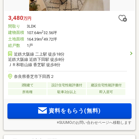
3,480
万円
間取り
3LDK
建物面積
2
107.64m
32.56坪
土地面積
2
164.39m
49.72坪
総戸数
1戸
近鉄大阪線 二上駅 徒歩18分
近鉄大阪線 近鉄下田駅 徒歩8分
ＪＲ和歌山線 香芝駅 徒歩8分
奈良県香芝市下田西２
2階建て
設計住宅性能評価付
建設住宅性能評価付
所有権
駐車2台以上
即入居可
資料をもらう(無料)
※SUUMOのお問い合わせページへ移動します