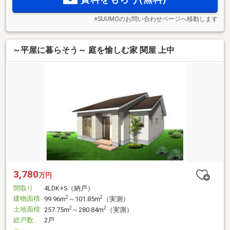
※SUUMOのお問い合わせページへ移動します
～平屋に暮らそう～ 庭を愉しむ家 関屋 上中
3,780
万円
間取り
4LDK+S（納戸）
建物面積
2
2
99.96m
～101.85m
（実測）
土地面積
2
2
257.75m
～280.84m
（実測）
総戸数
2戸