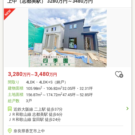
上中（志都美駅） 3280万円～3480万円
3,280
3,480
万円～
万円
間取り
4LDK・4LDK+S（納戸）
建物面積
2
2
105.98m
・106.82m
32.05坪・32.31坪
土地面積
2
2
156.87m
～174.72m
47.45坪～52.85坪
総戸数
3戸
近鉄大阪線 二上駅 徒歩37分
ＪＲ和歌山線 志都美駅 徒歩6分
ＪＲ和歌山線 畠田駅 徒歩24分
奈良県香芝市上中