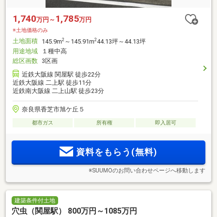
1,740
1,785
万円～
万円
※土地価格のみ
土地面積
2
2
145.9m
～145.91m
44.13坪～44.13坪
用途地域
１種中高
総区画数
3区画
近鉄大阪線 関屋駅 徒歩22分
近鉄大阪線 二上駅 徒歩11分
近鉄南大阪線 二上山駅 徒歩23分
奈良県香芝市旭ケ丘５
都市ガス
所有権
即入居可
資料をもらう(無料)
※SUUMOのお問い合わせページへ移動します
建築条件付土地
穴虫（関屋駅） 800万円～1085万円