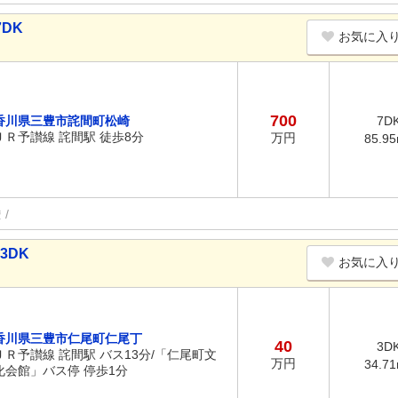
DK
お気に入
700
香川県三豊市詫間町松崎
7D
ＪＲ予讃線 詫間駅 徒歩8分
万円
85.9
権
3DK
お気に入
香川県三豊市仁尾町仁尾丁
40
3D
ＪＲ予讃線 詫間駅 バス13分/「仁尾町文
万円
34.7
化会館」バス停 停歩1分