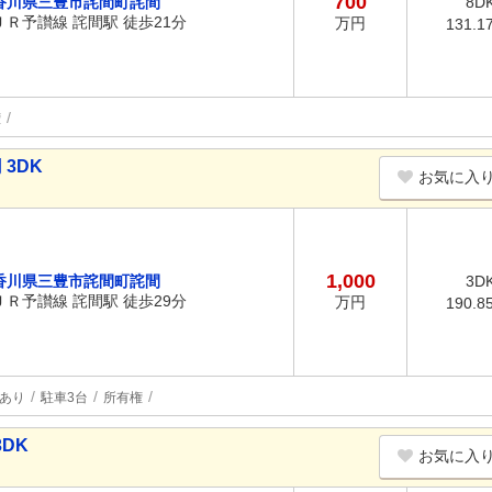
700
香川県三豊市詫間町詫間
8D
ＪＲ予讃線 詫間駅 徒歩21分
万円
131.1
権
 3DK
お気に入
1,000
香川県三豊市詫間町詫間
3D
ＪＲ予讃線 詫間駅 徒歩29分
万円
190.8
あり
駐車3台
所有権
DK
お気に入