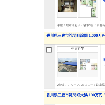
平屋
駐車場あり
駐車3台
所有
香川県三豊市詫間町詫間 1,000万円
中古住宅
2階建て
ルーフバルコニー
駐車場
香川県三豊市詫間町大浜 190万円 3