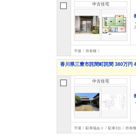
中古住宅
平屋
所有権
香川県三豊市詫間町詫間 380万円 4
中古住宅
平屋
駐車場あり
駐車3台
所有