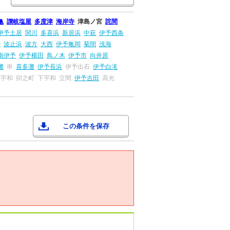
亀
讃岐塩屋
多度津
海岸寺
津島ノ宮
詫間
伊予土居
関川
多喜浜
新居浜
中萩
伊予西条
治
波止浜
波方
大西
伊予亀岡
菊間
浅海
南伊予
伊予横田
鳥ノ木
伊予市
向井原
灘
串
喜多灘
伊予長浜
伊予出石
伊予白滝
上宇和
卯之町
下宇和
立間
伊予吉田
高光
この条件を保存