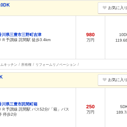
0DK
お気に入
980
香川県三豊市三野町吉津
10D
ＪＲ予讃線 詫間駅 徒歩3.4km
万円
119.6
テムキッチン
所有権
リフォームリノベーション
K
お気に入
香川県三豊市詫間町箱
250
5D
ＪＲ予讃線 詫間駅 バス52分/「箱」バス
万円
189.
停 停歩2分