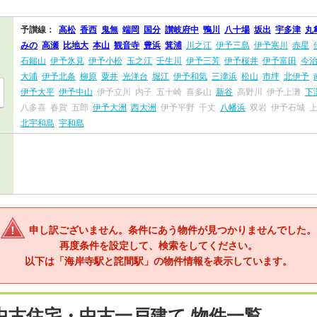
予讃線：
高松
香西
鬼無
端岡
国分
讃岐府中
鴨川
八十場
坂出
宇多津
丸
みの
高瀬
比地大
本山
観音寺
豊浜
箕浦
川之江
伊予三島
伊予寒川
赤星
石鎚山
伊予氷見
伊予小松
玉之江
壬生川
伊予三芳
伊予桜井
伊予富田
今
大浦
伊予北条
柳原
粟井
光洋台
堀江
伊予和気
三津浜
松山
市坪
北伊予
伊予大平
伊予中山
伊予立川
内子
五十崎
喜多山
新谷
高野川
伊予上灘
下
八多喜
春賀
五郎
伊予大洲
西大洲
伊予平野
千丈
八幡浜
双岩
伊予石城
北宇和島
宇和島
申し訳ございません。条件にあう物件が見つかりませんでした。
再度条件を設定して、検索をしてください。
以下は「海岸寺駅と詫間駅」の物件情報を表示しています。
中古住宅・中古一戸建て 物件一覧