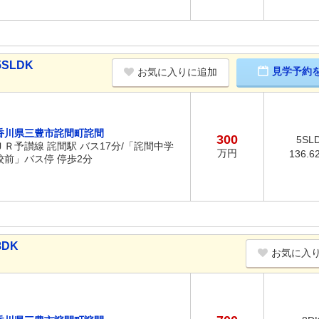
SLDK
見学予約
お気に入りに追加
香川県三豊市詫間町詫間
300
5SL
ＪＲ予讃線 詫間駅 バス17分/「詫間中学
万円
136.6
校前」バス停 停歩2分
DK
お気に入