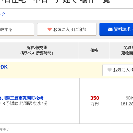
ンク
お気に入りに追加
資料請求
所在地/交通
間取
価格
（駅/バス 所要時間）
建物面
DK
お気に入
350
香川県三豊市詫間町松崎
9D
ＪＲ予讃線 詫間駅 徒歩4分
万円
181.2
有権