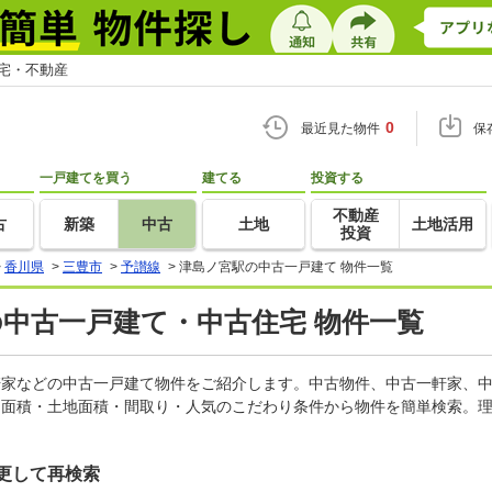
住宅・不動産
0
最近見た物件
保
一戸建てを買う
建てる
投資する
不動産
古
新築
中古
土地
土地活用
投資
>
香川県
>
三豊市
>
予讃線
>
津島ノ宮駅の中古一戸建て 物件一覧
の中古一戸建て・中古住宅 物件一覧
一軒家などの中古一戸建て物件をご紹介します。中古物件、中古一軒家、
物面積・土地面積・間取り・人気のこだわり条件から物件を簡単検索。理
更して再検索