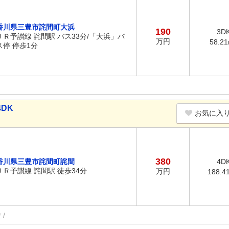
香川県三豊市詫間町大浜
190
3D
ＪＲ予讃線 詫間駅 バス33分/「大浜」バ
万円
58.2
ス停 停歩1分
DK
お気に入
380
香川県三豊市詫間町詫間
4D
ＪＲ予讃線 詫間駅 徒歩34分
万円
188.4
権