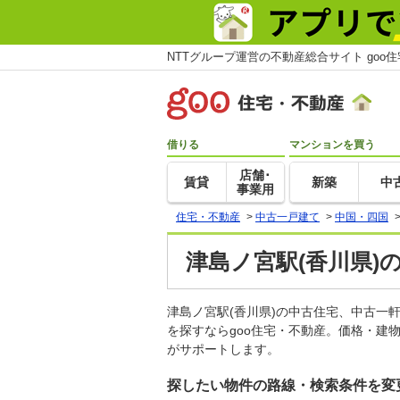
NTTグループ運営の不動産総合サイト goo
借りる
マンションを買う
店舗･
賃貸
新築
中
事業用
住宅・不動産
>
中古一戸建て
>
中国・四国
津島ノ宮駅(香川県)
津島ノ宮駅(香川県)の中古住宅、中古
を探すならgoo住宅・不動産。価格・建
がサポートします。
探したい物件の路線・検索条件を変