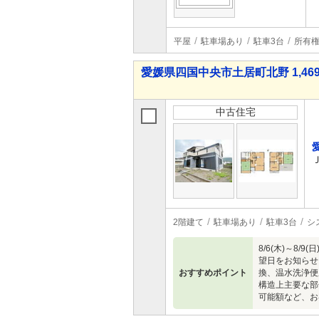
平屋
駐車場あり
駐車3台
所有
愛媛県四国中央市土居町北野 1,469
中古住宅
2階建て
駐車場あり
駐車3台
シ
8/6(木)～
望日をお知らせ
おすすめポイント
換、温水洗浄便
構造上主要な部
可能額など、お