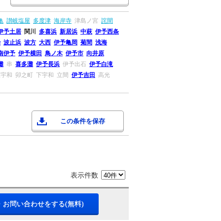
亀
讃岐塩屋
多度津
海岸寺
津島ノ宮
詫間
伊予土居
関川
多喜浜
新居浜
中萩
伊予西条
治
波止浜
波方
大西
伊予亀岡
菊間
浅海
南伊予
伊予横田
鳥ノ木
伊予市
向井原
灘
串
喜多灘
伊予長浜
伊予出石
伊予白滝
上宇和
卯之町
下宇和
立間
伊予吉田
高光
この条件を保存
表示件数
・お問い合わせをする(無料)