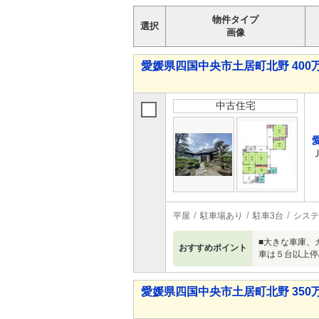
物件タイプ
選択
画像
愛媛県四国中央市土居町北野 400万
中古住宅
平屋
駐車場あり
駐車3台
システ
■大きな車庫、
おすすめポイント
車は５台以上停
愛媛県四国中央市土居町北野 350万