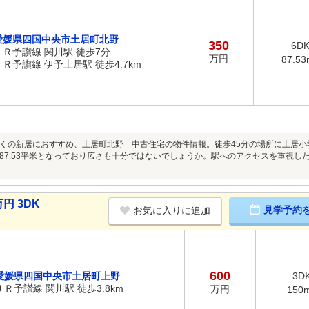
愛媛県四国中央市土居町北野
350
6D
ＪＲ予讃線 関川駅 徒歩7分
万円
87.53
ＪＲ予讃線 伊予土居駅 徒歩4.7km
くの新居におすすめ、土居町北野 中古住宅の物件情報。徒歩45分の場所に土居小
87.53平米となっており広さも十分ではないでしょうか。駅へのアクセスを重視し
円 3DK
見学予約
お気に入りに追加
600
愛媛県四国中央市土居町上野
3D
ＪＲ予讃線 関川駅 徒歩3.8km
万円
150