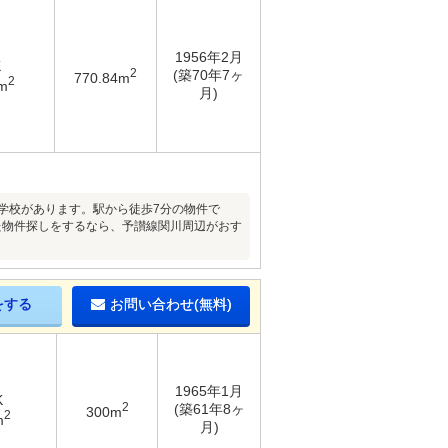
1956年2月
K
2
(築70年7ヶ
770.84m
2
m
月)
学校があります。駅から徒歩7分の物件で
た物件探しをするなら、予讃線関川周辺がおす
をする
お問い合わせ(無料)
1965年1月
K
2
(築61年8ヶ
300m
2
m
月)