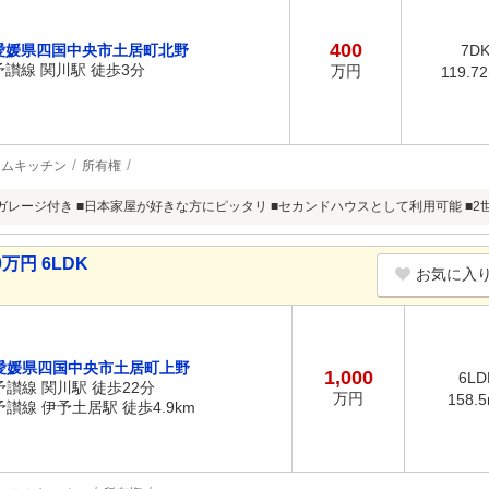
400
愛媛県四国中央市土居町北野
7D
予讃線 関川駅 徒歩3分
万円
119.7
テムキッチン
所有権
ガレージ付き ■日本家屋が好きな方にピッタリ ■セカンドハウスとして利用可能 ■2
万円 6LDK
お気に入
愛媛県四国中央市土居町上野
1,000
6LD
予讃線 関川駅 徒歩22分
万円
158.
予讃線 伊予土居駅 徒歩4.9km