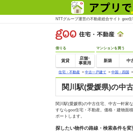
NTTグループ運営の不動産総合サイト goo
借りる
マンションを買う
店舗･
賃貸
新築
中
事業用
住宅・不動産
>
中古一戸建て
>
中国・四国
関川駅(愛媛県)の中
関川駅(愛媛県)の中古住宅、中古一軒
すならgoo住宅・不動産。価格・建物面
ポートします。
探したい物件の路線・検索条件を変