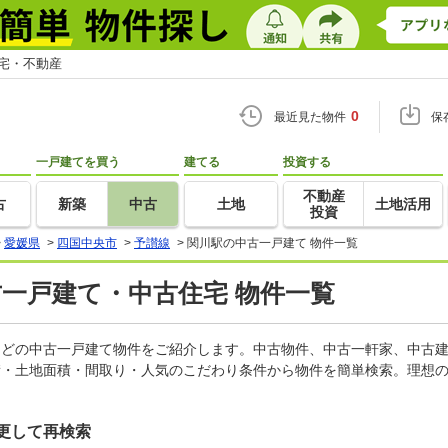
住宅・不動産
0
最近見た物件
保
一戸建てを買う
建てる
投資する
不動産
古
新築
中古
土地
土地活用
投資
>
愛媛県
>
四国中央市
>
予讃線
>
関川駅の中古一戸建て 物件一覧
古一戸建て・中古住宅 物件一覧
家などの中古一戸建て物件をご紹介します。中古物件、中古一軒家、中古
積・土地面積・間取り・人気のこだわり条件から物件を簡単検索。理想の
更して再検索