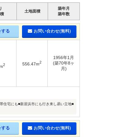
り
築年月
土地面積
積
築年数
をする
お問い合わせ(無料)
1956年1月
2
(築70年8ヶ
556.47m
2
2m
月)
帯住宅にも■新居浜市にも行き来し易い立地■
をする
お問い合わせ(無料)