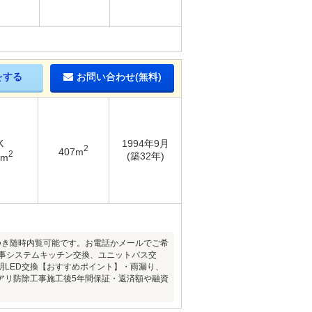
をする
お問い合わせ(無料)
K
1994年9月
2
407m
2
(築32年)
6m
件につき随時内覧可能です。お電話かメールでご希
事システムキッチン交換、ユニットバス交
LED交換【おすすめポイント】・雨漏り、
アリ防除工事施工後5年間保証・返済額や融資