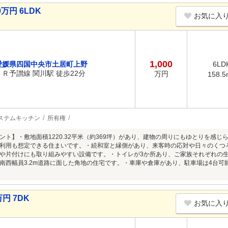
万円 6LDK
お気に入
1,000
愛媛県四国中央市土居町上野
6LD
ＪＲ予讃線 関川駅 徒歩22分
万円
158.5
ステムキッチン
所有権
ント】・敷地面積1220.32平米（約369坪）があり、建物の周りにもゆとりを感じ
利用も想定できる住まいです。・続和室と縁側があり、来客時の応対や日々のくつろ
や片付けにも取り組みやすい設備です。・トイレが3か所あり、ご家族それぞれの
と南西幅員3.2m道路に面した角地の住宅です。・車庫や倉庫があり、駐車場は4台
円 7DK
お気に入