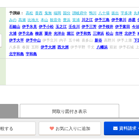
予讃線：
高松
香西
鬼無
端岡
国分
讃岐府中
鴨川
八十場
坂出
宇多津
丸
みの
高瀬
比地大
本山
観音寺
豊浜
箕浦
川之江
伊予三島
伊予寒川
赤星
石鎚山
伊予氷見
伊予小松
玉之江
壬生川
伊予三芳
伊予桜井
伊予富田
今
大浦
伊予北条
柳原
粟井
光洋台
堀江
伊予和気
三津浜
松山
市坪
北伊予
伊予大平
伊予中山
伊予立川
内子
五十崎
喜多山
新谷
高野川
伊予上灘
下
八多喜
春賀
五郎
伊予大洲
西大洲
伊予平野
千丈
八幡浜
双岩
伊予石城
北宇和島
宇和島
間取り図付き表示
お気に入りに追加
資料請求