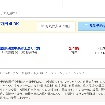
権
即入居可
万円 4LDK
見学予約
お気に入りに追加
1,469
愛媛県四国中央市土居町北野
4LD
ＪＲ予讃線 関川駅 徒歩7分
万円
130.5
ステムキッチン
所有権
即入居可
リフォームリノベーション
8/9(日)予約制見学会開催※当日予約OK。ご希望日をお知らせください。自社売主物
ください。【リフォーム内容】●外構工事駐車場拡張、外壁塗装、庭木伐採●内装工
座トイレ交換、洗面化粧台交換、クロス張替え、畳表替え、インターホン設置、照明
分の欠陥や・腐食、給排水管の故障や漏水についてお引渡しより２年間保証・シロ
客様のご希望にあわせて