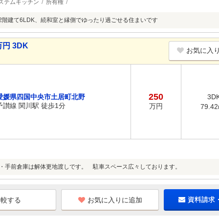
ステムキッチン
所有権
の2階建て6LDK、続和室と縁側でゆったり過ごせる住まいです
円 3DK
お気に入
250
愛媛県四国中央市土居町北野
3D
予讃線 関川駅 徒歩1分
万円
79.4
分・手前倉庫は解体更地渡しです。 駐車スペース広々しております。
お気に入りに追加
資料請求