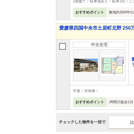
2階建て
駐車場あり
駐車3台
シ
おすすめポイント
敷地約369坪
愛媛県四国中央市土居町北野 250万
中古住宅
平屋
所有権
おすすめポイント
JR関川徒歩1
チェックした物件を一括で