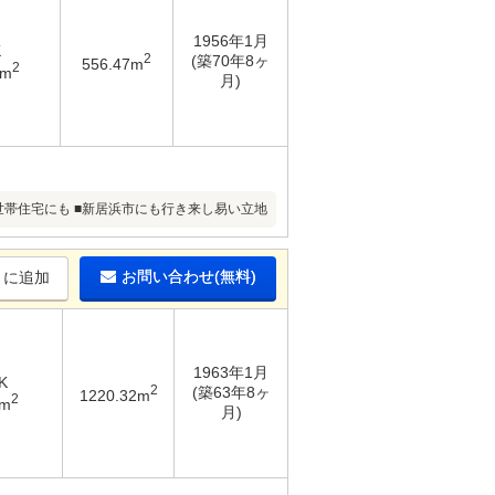
1956年1月
K
2
(築70年8ヶ
556.47m
2
2m
月)
世帯住宅にも ■新居浜市にも行き来し易い立地
お問い合わせ(無料)
りに追加
1963年1月
K
2
(築63年8ヶ
1220.32m
2
5m
月)