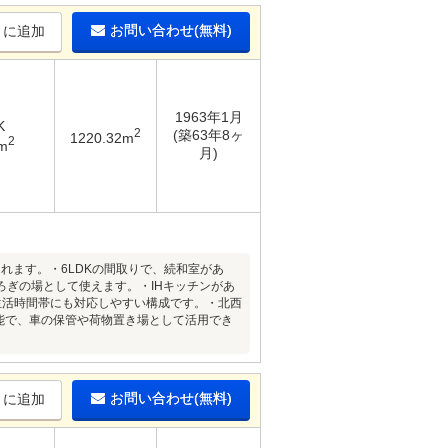
お問い合わせ(無料)
りに追加
1963年1月
K
2
(築63年8ヶ
1220.32m
2
m
月)
られます。・6LDKの間取りで、続和室があ
ぎの場として使えます。・IHキッチンがあ
生活時間帯にも対応しやすい構成です。・北西
可能で、車の保管や荷物置き場として活用でき
お問い合わせ(無料)
りに追加