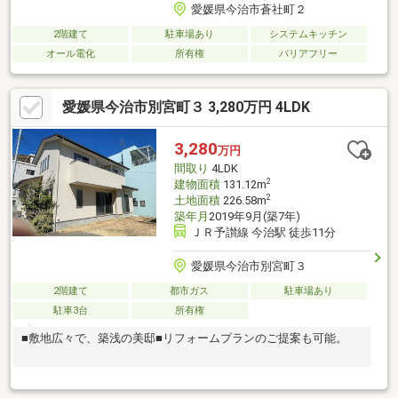
愛媛県今治市蒼社町２
2階建て
駐車場あり
システムキッチン
オール電化
所有権
バリアフリー
愛媛県今治市別宮町３ 3,280万円 4LDK
3,280
万円
間取り
4LDK
2
建物面積
131.12m
2
土地面積
226.58m
築年月
2019年9月(築7年)
ＪＲ予讃線 今治駅 徒歩11分
愛媛県今治市別宮町３
2階建て
都市ガス
駐車場あり
駐車3台
所有権
■敷地広々で、築浅の美邸■リフォームプランのご提案も可能。