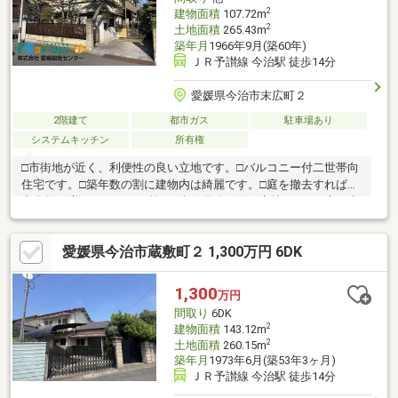
2
建物面積
107.72m
2
土地面積
265.43m
築年月
1966年9月(築60年)
ＪＲ予讃線 今治駅 徒歩14分
愛媛県今治市末広町２
2階建て
都市ガス
駐車場あり
システムキッチン
所有権
□市街地が近く、利便性の良い立地です。□バルコニー付二世帯向
住宅です。□築年数の割に建物内は綺麗です。□庭を撤去すれば駐
車台数を増やすことが可能。□南側道路に面す立地です。□庭で爽
やかなガーデンライフ。敷地内で家庭菜園も楽しめます。
愛媛県今治市蔵敷町２ 1,300万円 6DK
1,300
万円
間取り
6DK
2
建物面積
143.12m
2
土地面積
260.15m
築年月
1973年6月(築53年3ヶ月)
ＪＲ予讃線 今治駅 徒歩14分