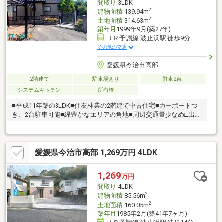
間取り
3LDK
2
建物面積
139.94m
2
土地面積
314.63m
築年月
1999年9月(築27年)
ＪＲ予讃線 波止浜駅 徒歩9分
その他の交通
愛媛県今治市高部
2階建て
駐車場あり
駐車2台
システムキッチン
所有権
■平成11年築の3LDK■住友林業の2階建て中古住宅■カーポートつ
き、2台駐車可能■緑豊かなエリアの角地■周辺交通量少なめ□出窓
つきのリビング□2面採光の広々LDK□通風良好□システムキッチ
ン、パントリーあり□バルコニー、物干しスペースあり□ウォーク
インクローゼットあり□お手洗い2箇所あり◆ホームセンターまで
愛媛県今治市高部 1,269万円 4LDK
徒歩約5分◆スーパーまで徒歩約7分◆波止浜駅まで徒歩約9分◆
コンビニまで徒歩約10分(車で約2分)◆ドラッグストアまで車で約
3分◆内科医院まで車で約5分緑豊かな自然と街が調和したエリア
1,269
万円
です。お気軽にお問い合わせください♪
間取り
4LDK
2
建物面積
85.56m
2
土地面積
160.05m
築年月
1985年2月(築41年7ヶ月)