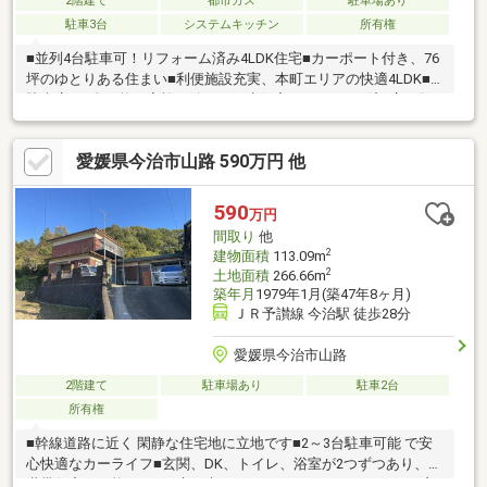
2階建て
都市ガス
駐車場あり
駐車3台
システムキッチン
所有権
■並列4台駐車可！リフォーム済み4LDK住宅■カーポート付き、76
坪のゆとりある住まい■利便施設充実、本町エリアの快適4LDK■
駐車広々4台可能！家族に嬉しい再生住宅■リフォーム済×広々敷
地、快適生活スタート■今治市本町、便利な立地の大型4LDK■収
納充実＆駐車4台、暮らしやすい一邸■スーパー徒歩圏、生活便利
愛媛県今治市山路 590万円 他
なリフォーム住宅
590
万円
間取り
他
2
建物面積
113.09m
2
土地面積
266.66m
築年月
1979年1月(築47年8ヶ月)
ＪＲ予讃線 今治駅 徒歩28分
愛媛県今治市山路
2階建て
駐車場あり
駐車2台
所有権
■幹線道路に近く 閑静な住宅地に立地です■2～3台駐車可能 で安
心快適なカーライフ■玄関、DK、トイレ、浴室が2つずつあり、2
世帯住宅が可能です■お庭で爽やかなガーデンライフ・6DDKK 玄