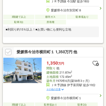
ＪＲ予讃線 今治駅 徒歩18分
愛媛県今治市別宮町８
3階建て以上
都市ガス
駐車場あり
駐車3台
所有権
■利回り約15％以上！■お買い物にも便利な立地
愛媛県今治市横田町１ 1,350万円 他
1,350
万円
間取り
他
2
建物面積
211.87m
2
土地面積
172.45m
築年月
1970年6月(築56年3ヶ月)
ＪＲ予讃線 伊予富田駅 徒歩19分
その他の交通
愛媛県今治市横田町１
3階建て以上
駐車場あり
駐車2台