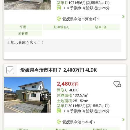
築年月
1971年6月(築55年3ヶ月)
ＪＲ予讃線 今治駅 徒歩25分
愛媛県今治市河南町１
平屋
駐車場あり
駐車3台
所有権
土地も倉庫も広々！！
愛媛県今治市本町７ 2,480万円 4LDK
2,480
万円
間取り
4LDK
2
建物面積
133.57m
2
土地面積
251.52m
築年月
2011年2月(築15年7ヶ月)
ＪＲ予讃線 今治駅 徒歩26分
愛媛県今治市本町７