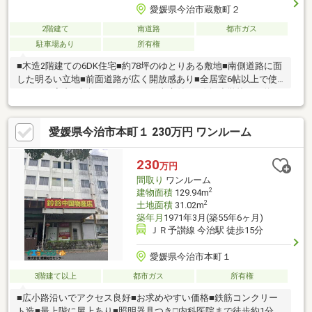
愛媛県今治市蔵敷町２
2階建て
南道路
都市ガス
駐車場あり
所有権
■木造2階建ての6DK住宅■約78坪のゆとりある敷地■南側道路に面
した明るい立地■前面道路が広く開放感あり■全居室6帖以上で使
いやすい室内■南向きバルコニーと南庭付き■吹揚小学校まで約
1km圏内お気軽にお問い合わせください(^^)/
愛媛県今治市本町１ 230万円 ワンルーム
230
万円
間取り
ワンルーム
2
建物面積
129.94m
2
土地面積
31.02m
築年月
1971年3月(築55年6ヶ月)
ＪＲ予讃線 今治駅 徒歩15分
愛媛県今治市本町１
3階建て以上
都市ガス
所有権
■広小路沿いでアクセス良好■お求めやすい価格■鉄筋コンクリー
ト造■最上階に屋上あり■照明器具つき□内科医院まで徒歩約1分□