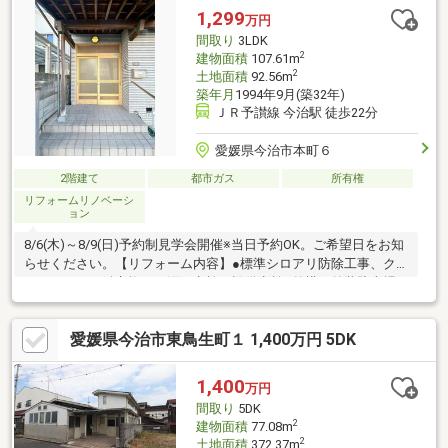
1,299
万円
間取り
3LDK
2
建物面積
107.61m
2
土地面積
92.56m
築年月
1994年9月(築32年)
ＪＲ予讃線 今治駅 徒歩22分
愛媛県今治市本町６
2階建て
都市ガス
所有権
リフォームリノベーシ
ョン
8/6(木)～8/9(日)予約制見学会開催※当日予約OK。ご希望日をお知
らせください。【リフォーム内容】●標準シロアリ防除工事、ク
リーニング、鍵交換、雨漏り点検、設備点検●外構・外装駐車場
拡張、外壁塗装●水回りシステムキッチン交換、ユニットバス交
換、トイレ交換、洗面化粧台交換●内装間取変更、クロス張替え●
愛媛県今治市東鳥生町１ 1,400万円 5DK
その他設備インターホン設置、照明器具交換【おすすめポイン
ト】・本物件は条件により住宅ローン減税が適用されます。・雨
漏り、構造上主要な部分の欠陥や・腐食、給排水管の故障や漏水
1,400
万円
についてお引渡しより２年間保証・シロアリ防除工事施工後5年間
間取り
5DK
保証・お客様に合わ
2
建物面積
77.08m
2
土地面積
372.37m