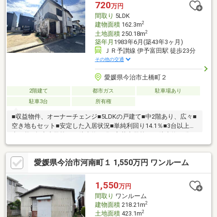
720
万円
間取り
5LDK
2
建物面積
162.3m
2
土地面積
250.18m
築年月
1983年6月(築43年3ヶ月)
ＪＲ予讃線 伊予富田駅 徒歩23分
その他の交通
愛媛県今治市土橋町２
2階建て
都市ガス
駐車場あり
駐車3台
所有権
■収益物件、オーナーチェンジ■5LDKの戸建て■中2階あり、広々■
空き地もセット■安定した入居状況■単純利回り14.1％■3台以上駐
車可能□鳥生小学校まで徒歩約17分□立花中学校まで徒歩約13分□
ハローズ今治店まで徒歩約7分□立花幼稚園まで徒歩約7分□セブン
イレブン今治北鳥生町4丁目まで徒歩約7分□ダイレックス今治店
愛媛県今治市河南町１ 1,550万円 ワンルーム
まで徒歩約9分□上原内科まで車で約2分□竹内外科・胃腸科まで車
で約3分□mac JA今治花店まで車で約3分□JA今治立花 くみあいマ
ーケット郷まで車で約3分□レディ薬局 北高下店まで車で約3分□フ
1,550
万円
レスポ今治まで車で約4分お気軽にお問い合わせください♪
間取り
ワンルーム
2
建物面積
218.21m
2
土地面積
423.1m