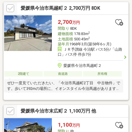
愛媛県今治市馬越町２ 2,700万円 8DK
2,700
万円
間取り
8DK
2
建物面積
178.83m
2
土地面積
500.45m
築年月
1968年3月(築58年6ヶ月)
ＪＲ予讃線 今治駅 バス5分/「山路
口」バス停 停歩7分
愛媛県今治市馬越町２
2階建て
南道路
所有権
ぜひ一度見ていただきたい、「今治市馬越町2丁目 中古物件」で
す。歩いて392mの場所に、イオンスタイル今治馬越があります。
出っ張らないダウンライトをつけたのでちょっとしたオシャレで
す。お掃除がしやすいIHクッキングヒーターです。間取りが8DK
の物件のご紹介です。南向きの物件のご紹介です。販売価格が
愛媛県今治市末広町２ 1,100万円 他
3000万円以内に抑えられています。
1,100
万円
間取り
他