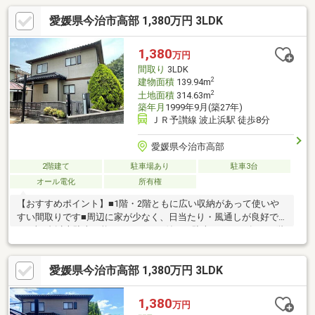
愛媛県今治市高部 1,380万円 3LDK
1,380
万円
間取り
3LDK
2
建物面積
139.94m
2
土地面積
314.63m
築年月
1999年9月(築27年)
ＪＲ予讃線 波止浜駅 徒歩8分
愛媛県今治市高部
2階建て
駐車場あり
駐車3台
オール電化
所有権
【おすすめポイント】■1階・2階ともに広い収納があって使いや
すい間取りです■周辺に家が少なく、日当たり・風通しが良好で
す■車3台以上駐車可能なカーポート付きの駐車スペース有！■1階
にも2階にもトイレがあって安心♪
愛媛県今治市高部 1,380万円 3LDK
1,380
万円