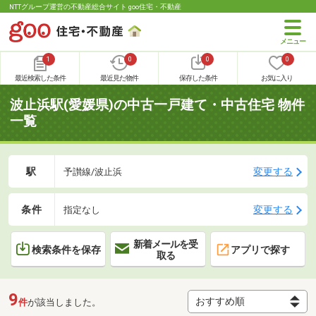
NTTグループ運営の不動産総合サイト goo住宅・不動産
1
0
0
0
最近検索した条件
最近見た物件
保存した条件
お気に入り
波止浜駅(愛媛県)の中古一戸建て・中古住宅 物件
一覧
駅
変更する
予讃線/波止浜
条件
変更する
指定なし
新着メールを受
検索条件を保存
アプリで探す
取る
9
件
が該当しました。