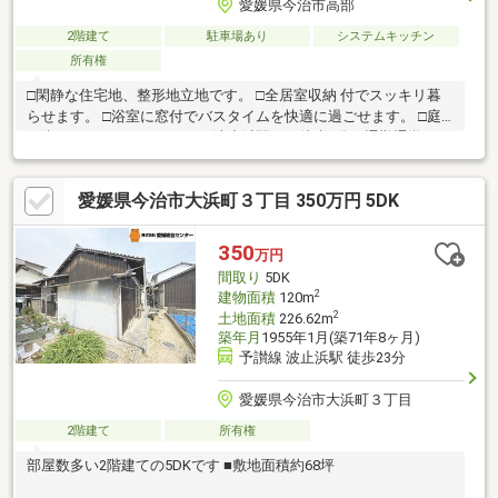
愛媛県今治市高部
2階建て
駐車場あり
システムキッチン
所有権
□閑静な住宅地、整形地立地です。 □全居室収納 付でスッキリ暮
らせます。 □浴室に窓付でバスタイムを快適に過ごせます。 □庭
で爽やかなガーデンライフ □波止浜駅から徒歩9分で通勤通学には
とても便利です
愛媛県今治市大浜町３丁目 350万円 5DK
350
万円
間取り
5DK
2
建物面積
120m
2
土地面積
226.62m
築年月
1955年1月(築71年8ヶ月)
予讃線 波止浜駅 徒歩23分
愛媛県今治市大浜町３丁目
2階建て
所有権
部屋数多い2階建ての5DKです ■敷地面積約68坪