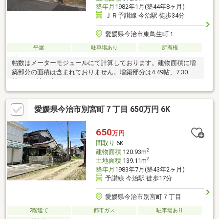
築年月
1982年1月(築44年8ヶ月)
ＪＲ予讃線 今治駅 徒歩34分
愛媛県今治市東鳥生町１
平屋
駐車場あり
所有権
帖数はメーターモジュールにて計算しております。建物面積に増
築部分の面積は含まれておりません。増築部分は4.49帖、7.30
帖、5.85帖、廊下となります。キッチンはセパレートキッチンで
コンロは付いておりません。
愛媛県今治市別宮町７丁目 650万円 6K
650
万円
間取り
6K
2
建物面積
120.93m
2
土地面積
139.11m
築年月
1983年7月(築43年2ヶ月)
予讃線 今治駅 徒歩17分
愛媛県今治市別宮町７丁目
2階建て
都市ガス
駐車場あり