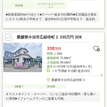
リフォームリノベーシ
所有権
ョン
■前面道路約6mでゆとり■スーパー徒歩10分圏内■生活施設が身近
にそろう□鳥生小学校まで 徒歩約6分□立花中学校まで 徒歩約
24分□清心幼稚園まで 徒歩約8分□生鮮市場まるひろまで 徒歩
約6分□ハローズ今治店まで 徒歩約8分大家族でもゆったり暮ら
せる、住まい＋αの大型住宅。
愛媛県今治市広紹寺町２ 330万円 3DK
330
万円
間取り
3DK
2
建物面積
73.86m
2
土地面積
99.09m
築年月
1975年12月(築50年9ヶ月)
ＪＲ予讃線 今治駅 徒歩20分
愛媛県今治市広紹寺町２
2階建て
所有権
オススメポイント・スーパー、コンビニ徒歩10分圏内・落ち着い
た環境■リフォームプランのご提案も可能。