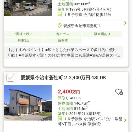
2
土地面積
332.88m
築年月
1979年5月(築47年4ヶ月)
ＪＲ予讃線 今治駅 徒歩11分
愛媛県今治市蔵敷町１
3階建て以上
都市ガス
駐車場あり
駐車3台
所有権
【おすすめポイント】■広々とした作業スペースで多目的に使用
可能！■今治駅すぐ近くの好立地で事業にも最適■3階が居住スペ
ースなので社員寮としても使えます■大通りからは少しそれた場
所なので駐車も楽々です♪◇ご予約はお電話【0898-43-6655】も
しくは当社HP【https：//iiouti.com/】へ◇朝や夕方の時間帯での
愛媛県今治市蒼社町２ 2,400万円 4SLDK
ご案内もお気軽にご相談ください。皆様からのお問い合わせを心
よりお待ちしております♪
2,400
万円
間取り
4SLDK
2
建物面積
146.75m
2
土地面積
814.4m
築年月
2014年9月(築12年)
ＪＲ予讃線 今治駅 バス3分/「常盤
町6丁目」バス停 停歩8分