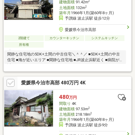
2
建物面積
91.42m
2
土地面積
132m
築年月
1966年1月(築60年8ヶ月)
予讃線 波止浜駅 徒歩12分
愛媛県今治市高部
2階建て
カウンターキッチン
システムキッチン
所有権
閑静な住宅地の5DK+土間の中古住宅＼＾＾／ ■5DK+土間の中古
住宅 ■海が近いエリア ■閑静な住宅地 ■JR波止浜駅近く ■病院が
近いエリア
愛媛県今治市高部 480万円 4K
480
万円
間取り
4K
2
建物面積
97.53m
2
土地面積
218.18m
築年月
1966年1月(築60年8ヶ月)
予讃線 波止浜駅 徒歩9分