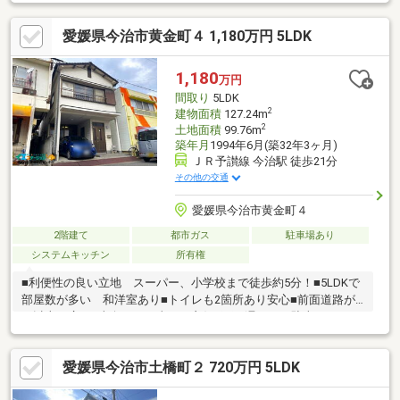
愛媛県今治市黄金町４ 1,180万円 5LDK
1,180
万円
間取り
5LDK
2
建物面積
127.24m
2
土地面積
99.76m
築年月
1994年6月(築32年3ヶ月)
ＪＲ予讃線 今治駅 徒歩21分
その他の交通
愛媛県今治市黄金町４
2階建て
都市ガス
駐車場あり
システムキッチン
所有権
■利便性の良い立地 スーパー、小学校まで徒歩約5分！■5LDKで
部屋数が多い 和洋室あり■トイレも2箇所あり安心■前面道路が7
ｍ以上で広い■南向きで日当たり良好■雨に濡れない駐車スペース
■公園が近くファミリーにもオススメぜひお気軽にお問い合わせ
ください♪
愛媛県今治市土橋町２ 720万円 5LDK