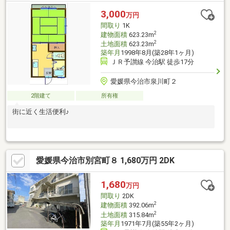
3,000
万円
間取り
1K
2
建物面積
623.23m
2
土地面積
623.23m
築年月
1998年8月(築28年1ヶ月)
ＪＲ予讃線 今治駅 徒歩17分
愛媛県今治市泉川町２
2階建て
所有権
街に近く生活便利♪
愛媛県今治市別宮町８ 1,680万円 2DK
1,680
万円
間取り
2DK
2
建物面積
392.06m
2
土地面積
315.84m
築年月
1971年7月(築55年2ヶ月)