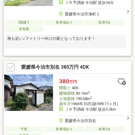
ＪＲ予讃線 今治駅 徒歩36分
愛媛県今治市湊町１
2階建て
駐車場あり
駐車3台
所有権
海も近い♪ファミリー向けの家となっております！
愛媛県今治市別名 380万円 4DK
380
万円
間取り
4DK
2
建物面積
50.16m
2
土地面積
190.68m
築年月
1966年10月(築59年11ヶ月)
ＪＲ予讃線 今治駅 徒歩3.3km
愛媛県今治市別名
平屋
駐車場あり
駐車2台