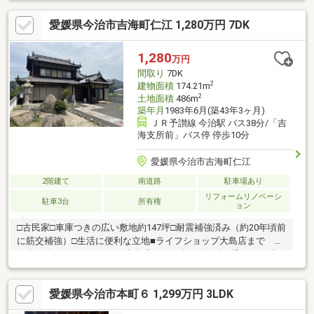
愛媛県今治市吉海町仁江 1,280万円 7DK
1,280
万円
間取り
7DK
2
建物面積
174.21m
2
土地面積
486m
築年月
1983年6月(築43年3ヶ月)
ＪＲ予讃線 今治駅 バス38分/「吉
海支所前」バス停 停歩10分
愛媛県今治市吉海町仁江
2階建て
南道路
駐車場あり
リフォームリノベーシ
駐車3台
所有権
ョン
□古民家□車庫つきの広い敷地約147坪□耐震補強済み（約20年頃前
に筋交補強）□生活に便利な立地■ライフショップ大島店まで 車
で約３分■くすりのレデイ 大島店まで 車で約２分■愛媛銀行 吉
海支店まで 車で約２分■齋藤クリニックまで 車で約１分
愛媛県今治市本町６ 1,299万円 3LDK