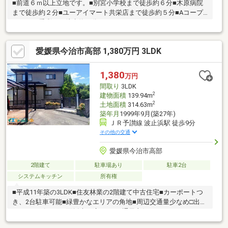
■前道６ｍ以上立地です。■別宮小学校まで徒歩約６分■木原病院
まで徒歩約２分■ユーアイマート共栄店まで徒歩約５分■Aコープ
いまばり愛彩まで徒歩約７分
愛媛県今治市高部 1,380万円 3LDK
1,380
万円
間取り
3LDK
2
建物面積
139.94m
2
土地面積
314.63m
築年月
1999年9月(築27年)
ＪＲ予讃線 波止浜駅 徒歩9分
その他の交通
愛媛県今治市高部
2階建て
駐車場あり
駐車2台
システムキッチン
所有権
■平成11年築の3LDK■住友林業の2階建て中古住宅■カーポートつ
き、2台駐車可能■緑豊かなエリアの角地■周辺交通量少なめ□出窓
つきのリビング□2面採光の広々LDK□通風良好□システムキッチ
ン、パントリーあり□バルコニー、物干しスペースあり□ウォーク