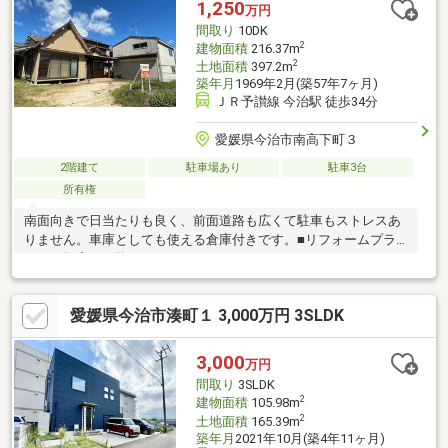
1,250
万円
間取り
10DK
2
建物面積
216.37m
2
土地面積
397.2m
築年月
1969年2月(築57年7ヶ月)
ＪＲ予讃線 今治駅 徒歩34分
愛媛県今治市南高下町３
2階建て
駐車場あり
駐車3台
所有権
南面向きで日当たりも良く、前面道路も広くて駐車もストレスあ
りません。車庫としても使える倉庫付きです。■リフォームプラ
ンのご提案も可能。
愛媛県今治市湊町１ 3,000万円 3SLDK
3,000
万円
間取り
3SLDK
2
建物面積
105.98m
2
土地面積
165.39m
築年月
2021年10月(築4年11ヶ月)