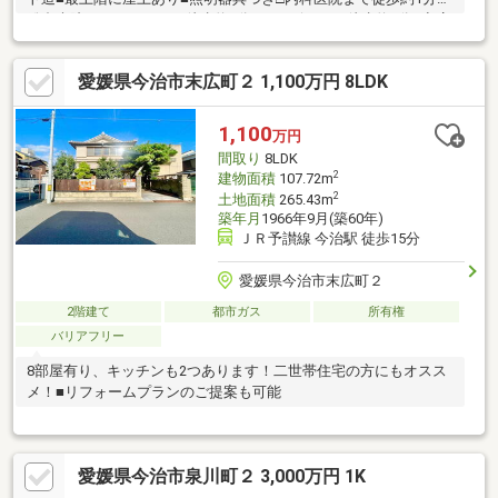
総合病院、スーパーまで徒歩約5分□コンビニまで徒歩約6分□商店
街まで徒歩約8分お気軽にお問い合わせください♪
愛媛県今治市末広町２ 1,100万円 8LDK
1,100
万円
間取り
8LDK
2
建物面積
107.72m
2
土地面積
265.43m
築年月
1966年9月(築60年)
ＪＲ予讃線 今治駅 徒歩15分
愛媛県今治市末広町２
2階建て
都市ガス
所有権
バリアフリー
8部屋有り、キッチンも2つあります！二世帯住宅の方にもオスス
メ！■リフォームプランのご提案も可能
愛媛県今治市泉川町２ 3,000万円 1K