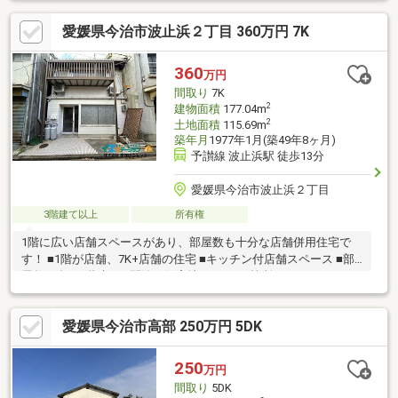
愛媛県今治市波止浜２丁目 360万円 7K
360
万円
間取り
7K
2
建物面積
177.04m
2
土地面積
115.69m
築年月
1977年1月(築49年8ヶ月)
予讃線 波止浜駅 徒歩13分
愛媛県今治市波止浜２丁目
3階建て以上
所有権
1階に広い店舗スペースがあり、部屋数も十分な店舗併用住宅で
す！ ■1階が店舗、7K+店舗の住宅 ■キッチン付店舗スペース ■部
屋数も多い3階建て ■閑静な住宅地 ■トイレ2箇所あり
愛媛県今治市高部 250万円 5DK
250
万円
間取り
5DK