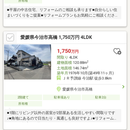
所有権
■平屋の中古住宅、リフォームのご相談も承ります■自分らしい住
まいづくりをご提案■リフォームプランもお気軽にご相談くださ
い■ゆとりある南東前面道路で駐車もラクラク
愛媛県今治市高橋 1,750万円 4LDK
1,750
万円
間取り
4LDK
2
建物面積
120.88m
2
土地面積
146.74m
築年月
1976年10月(築49年11ヶ月)
ＪＲ予讃線 今治駅 徒歩3.8km
愛媛県今治市高橋
2階建て
駐車場あり
駐車2台
所有権
■1階にリビング以外の居室が2部屋ある生活しやすい間取りです
♪■角地にあるので日当たり・風通しも良好ですよ♪■リフォームプ
ランのご提案も可能