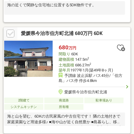
海の近くで閑静な住宅地に位置する5DK物件です。
愛媛県今治市伯方町北浦 680万円 6DK
680
万円
間取り
6DK
2
建物面積
147.5m
2
土地面積
686.27m
築年月
1977年1月(築49年8ヶ月)
予讃線 波止浜駅 バス45分/「伯方
島」バス停 停歩4.8km
愛媛県今治市伯方町北浦
2階建て
南道路
駐車場あり
システムキッチン
所有権
海と山を望む、6DKの古民家風の中古住宅です！ 隣の土地付きで
家庭菜園など用途多様♪ ■海や山が近く自然豊か ■島暮らし、移住
にも◎ ■歩けばオーシャンビュー ■海まで歩ける住環境 ■趣ある古
民家