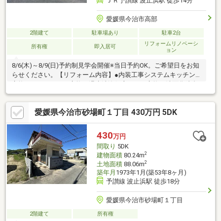
ＪＲ予讃線 波止浜駅 徒歩14分
愛媛県今治市高部
2階建て
駐車場あり
駐車2台
リフォームリノベーシ
所有権
即入居可
ョン
8/6(木)～8/9(日)予約制見学会開催※当日予約OK。ご希望日をお知
らせください。【リフォーム内容】●内装工事システムキッチン
交換、ユニットバス交換、温水洗浄便座トイレ交換、洗面化粧台
交換、玄関扉交換、フローリング上張り、クロス張替え、畳表替
え、フロアタイル上張り、クッションフロア張替え、給湯器交
愛媛県今治市砂場町１丁目 430万円 5DK
換、インターホン設置、火災警報器設置、照明LED交換【おすす
めポイント】・シロアリ防除工事施工後5年間保証・返済額や融資
可能額など、お客様のご希望にあわせてご提案。住宅ローンが初
430
万円
めての方でもお気軽にご相談ください【周辺施設】・波止浜小学
間取り
5DK
校1800ｍ（徒歩23分）・北
2
建物面積
80.24m
2
土地面積
88.06m
築年月
1973年1月(築53年8ヶ月)
予讃線 波止浜駅 徒歩18分
愛媛県今治市砂場町１丁目
2階建て
所有権