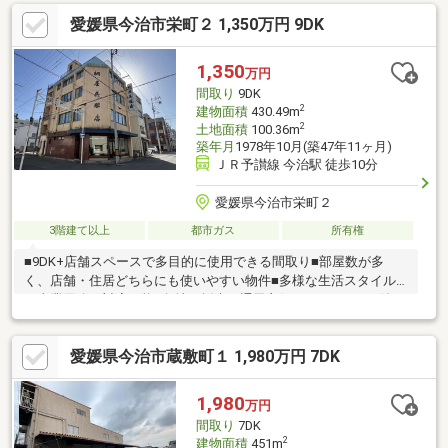
インクローゼットあり□お手洗い2箇所あり◆ホームセンターまで
愛媛県今治市栄町２ 1,350万円 9DK
徒歩約5分◆スーパーまで徒歩約7分◆波止浜駅まで徒歩約9分◆
コンビニまで徒歩約10分(車で約2分)◆ドラッグストアまで車で約
3分◆内科医院まで車で約5分緑豊かな自然と街が調和したエリア
1,350
万円
です。お気軽にお問い合わせください♪
間取り
9DK
2
建物面積
430.49m
2
土地面積
100.36m
築年月
1978年10月(築47年11ヶ月)
ＪＲ予讃線 今治駅 徒歩10分
愛媛県今治市栄町２
3階建て以上
都市ガス
所有権
■9DK+店舗スペースで多目的に使用できる間取り■部屋数が多
く、店舗・住居どちらにも使いやすい物件■多様な生活スタイル
や事業用途に対応可能■角地で採光・通風良好■エレベーター付き
で上下階移動も快適■眺望良好の上層階■和室・フローリング両方
完備■納戸ありで収納力◎■商業地域内で事業にも生活にも便利な
愛媛県今治市蔵敷町１ 1,980万円 7DK
立地街中で住居兼事業を始めたい方、多目的に使える広い建物を
お探しの方におすすめの物件です♪お気軽にお問い合わせください
(^^)/
1,980
万円
間取り
7DK
2
建物面積
451m