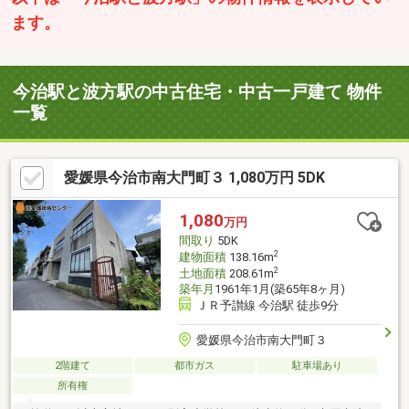
ます。
今治駅と波方駅の中古住宅・中古一戸建て 物件
一覧
愛媛県今治市南大門町３ 1,080万円 5DK
1,080
万円
間取り
5DK
2
建物面積
138.16m
2
土地面積
208.61m
築年月
1961年1月(築65年8ヶ月)
ＪＲ予讃線 今治駅 徒歩9分
愛媛県今治市南大門町３
2階建て
都市ガス
駐車場あり
所有権