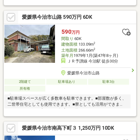
関、DK、トイレ、浴室が2つずつございます。
愛媛県今治市山路 590万円 6DK
590
万円
間取り
6DK
2
建物面積
133.09m
2
土地面積
266.66m
築年月
1979年1月(築47年8ヶ月)
ＪＲ予讃線 今治駅 徒歩30分
愛媛県今治市山路
2階建て
駐車場あり
駐車3台
所有権
■駐車場スペースが広く多数車を駐車できます。■部屋数が多く、
二世帯住宅としても使用できます。■寮としても活用ができま
す。■リフォームプランのご提案も可能
愛媛県今治市南高下町３ 1,250万円 10DK