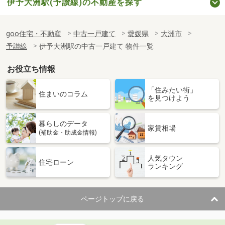
伊予大洲駅(予讃線)の不動産を探す
goo住宅・不動産
中古一戸建て
愛媛県
大洲市
予讃線
伊予大洲駅の中古一戸建て 物件一覧
お役立ち情報
「住みたい街」
住まいのコラム
を見つけよう
暮らしのデータ
家賃相場
(補助金・助成金情報)
人気タウン
住宅ローン
ランキング
ページトップに戻る