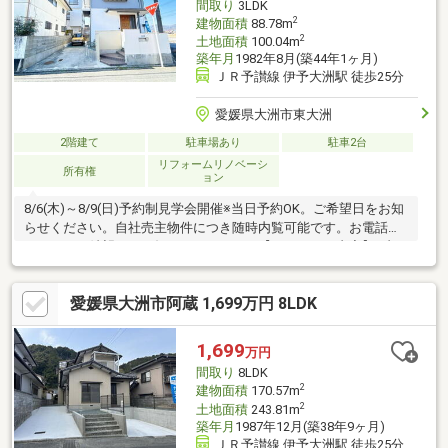
間取り
3LDK
案。住宅ローンが初めての方でもお
2
建物面積
88.78m
2
土地面積
100.04m
築年月
1982年8月(築44年1ヶ月)
ＪＲ予讃線 伊予大洲駅 徒歩25分
愛媛県大洲市東大洲
2階建て
駐車場あり
駐車2台
リフォームリノベーシ
所有権
ョン
8/6(木)～8/9(日)予約制見学会開催※当日予約OK。ご希望日をお知
らせください。自社売主物件につき随時内覧可能です。お電話か
メールでご希望日をお知らせください。【リフォーム内容】●内
装工事システムキッチン交換、ユニットバス交換、温水洗浄便座
トイレ交換、洗面化粧台交換、フローリング上張り、クロス張替
愛媛県大洲市阿蔵 1,699万円 8LDK
え、畳表替え、クッションフロア張替え、建具交換、クローゼッ
ト交換、シューズボックス設置、インターホン設置【おすすめポ
イント】・雨漏り、構造上主要な部分の欠陥や・腐食、給排水管
1,699
万円
の故障や漏水についてお引渡しより２年間保証・シロアリ防除工
間取り
8LDK
事施工後5年間保証・返済額や融資可能
2
建物面積
170.57m
2
土地面積
243.81m
築年月
1987年12月(築38年9ヶ月)
ＪＲ予讃線 伊予大洲駅 徒歩25分