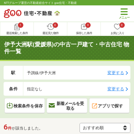
NTTグループ運営の不動産総合サイト goo住宅・不動産
1
0
0
0
最近検索した条件
最近見た物件
保存した条件
お気に入り
伊予大洲駅(愛媛県)の中古一戸建て・中古住宅 物
件一覧
駅
変更する
予讃線/伊予大洲
条件
変更する
指定なし
新着メールを受
検索条件を保存
アプリで探す
取る
6
件
が該当しました。