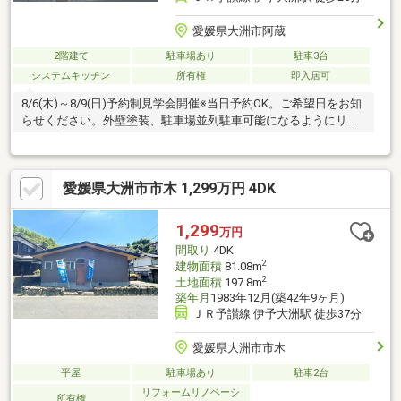
愛媛県大洲市阿蔵
2階建て
駐車場あり
駐車3台
システムキッチン
所有権
即入居可
8/6(木)～8/9(日)予約制見学会開催※当日予約OK。ご希望日をお知
らせください。外壁塗装、駐車場並列駐車可能になるようにリフ
ォーム致しました。
愛媛県大洲市市木 1,299万円 4DK
1,299
万円
間取り
4DK
2
建物面積
81.08m
2
土地面積
197.8m
築年月
1983年12月(築42年9ヶ月)
ＪＲ予讃線 伊予大洲駅 徒歩37分
愛媛県大洲市市木
平屋
駐車場あり
駐車2台
リフォームリノベーシ
所有権