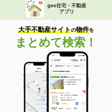
goo住宅・不動産
アプリ
大手不動産サイト
物件
の
を
まとめて検索！