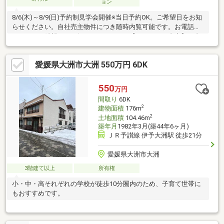
ョン
8/6(木)～8/9(日)予約制見学会開催※当日予約OK。ご希望日をお知
らせください。自社売主物件につき随時内覧可能です。お電話か
メールでご希望日をお知らせください。【リフォーム内容】≪内
装≫シロアリ工防除工事、雨漏り点検、設備点検等≪外構≫屋根
塗装、外壁塗装、庭木伐採、雨樋補修、浄化槽清掃、玄関ドア交
愛媛県大洲市大洲 550万円 6DK
換等【おすすめポイント】・本物件は条件により住宅ローン減税
が適用されます。・シロアリ防除工事施工後5年間保証。・お客様
に合わせたローンの組み方や金融機関をご提案。住宅ローンが初
550
万円
めての方でもお気軽にご相談ください。
間取り
6DK
2
建物面積
176m
2
土地面積
104.46m
築年月
1982年3月(築44年6ヶ月)
ＪＲ予讃線 伊予大洲駅 徒歩21分
愛媛県大洲市大洲
3階建て以上
所有権
小・中・高それぞれの学校が徒歩10分圏内のため、子育て世帯に
もおすすめです。