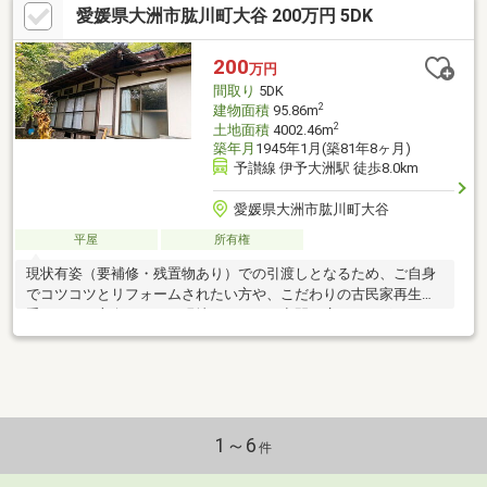
愛媛県大洲市肱川町大谷 200万円 5DK
200
万円
間取り
5DK
2
建物面積
95.86m
2
土地面積
4002.46m
築年月
1945年1月(築81年8ヶ月)
予讃線 伊予大洲駅 徒歩8.0km
愛媛県大洲市肱川町大谷
平屋
所有権
現状有姿（要補修・残置物あり）での引渡しとなるため、ご自身
でコツコツとリフォームされたい方や、こだわりの古民家再生を
手がけたい方向けです。現地にて、ぜひ空間の広がりとポテンシ
ャルをお確かめください。
1～6
件