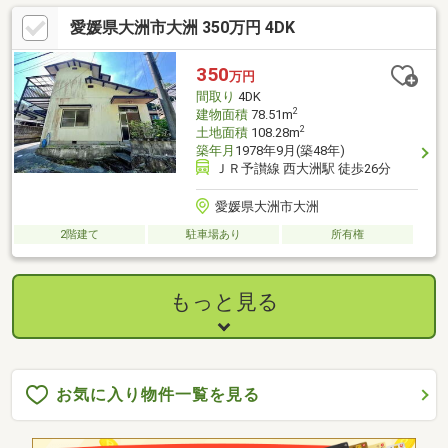
愛媛県大洲市大洲 350万円 4DK
350
万円
間取り
4DK
2
建物面積
78.51m
2
土地面積
108.28m
築年月
1978年9月(築48年)
ＪＲ予讃線 西大洲駅 徒歩26分
愛媛県大洲市大洲
2階建て
駐車場あり
所有権
もっと見る
お気に入り物件一覧を見る