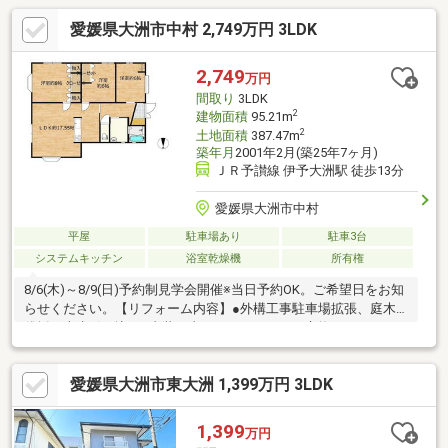
愛媛県大洲市中村 2,749万円 3LDK
2,749
万円
間取り
3LDK
2
建物面積
95.21m
2
土地面積
387.47m
築年月
2001年2月(築25年7ヶ月)
ＪＲ予讃線 伊予大洲駅 徒歩13分
愛媛県大洲市中村
平屋
駐車場あり
駐車3台
システムキッチン
浴室乾燥機
所有権
8/6(木)～8/9(日)予約制見学会開催※当日予約OK。ご希望日をお知
らせください。【リフォーム内容】●外構工事駐車場拡張、庭木
伐採、上水引き込み●内装工事システムキッチン交換、ユニット
バス交換、温水洗浄便座トイレ交換、洗面化粧台交換、フローリ
ング上張り、クロス張替え、クッションフロア張替え、建具交
愛媛県大洲市東大洲 1,399万円 3LDK
換、インターホン設置、照明LED交換【おすすめポイント】・雨
漏り、構造上主要な部分の欠陥や・腐食、給排水管の故障や漏水
についてお引渡しより２年間保証・シロアリ防除工事施工後5年間
1,399
万円
保証・返済額や融資可能額など、お客様のご希望にあわせてご提