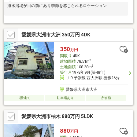
海水浴場が目の前にあり季節を感じられるロケーション
愛媛県大洲市大洲 350万円 4DK
350
万円
間取り
4DK
2
建物面積
78.51m
2
土地面積
108.28m
築年月
1978年9月(築48年)
ＪＲ予讃線 西大洲駅 徒歩26分
愛媛県大洲市大洲
2階建て
駐車場あり
所有権
愛媛県大洲市柚木 880万円 5LDK
880
万円