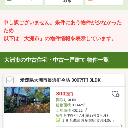
取る
申し訳ございません。条件にあう物件が少なかった
ため
以下は「大洲市」の物件情報を表示しています。
大洲市の中古住宅・中古一戸建て 物件一覧
愛媛県大洲市長浜町今坊 300万円 3LDK
300
万円
間取り
3LDK
2
建物面積
83.44m
2
土地面積
402.22m
築年月
1997年7月(築29年2ヶ月)
ＪＲ予讃線 喜多灘駅 徒歩4.0km