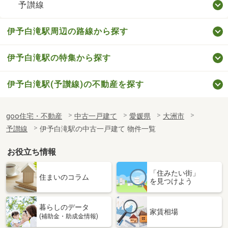
予讃線
伊予白滝駅周辺の路線から探す
伊予白滝駅の特集から探す
伊予白滝駅(予讃線)の不動産を探す
goo住宅・不動産
中古一戸建て
愛媛県
大洲市
予讃線
伊予白滝駅の中古一戸建て 物件一覧
お役立ち情報
「住みたい街」
住まいのコラム
を見つけよう
暮らしのデータ
家賃相場
(補助金・助成金情報)