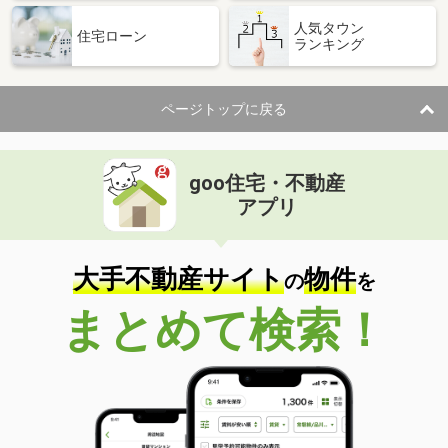
人気タウン
住宅ローン
ランキング
ページトップに戻る
goo住宅・不動産
アプリ
大手不動産サイト
物件
の
を
まとめて検索！