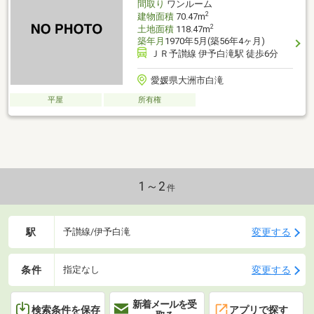
間取り
ワンルーム
れます。・雨漏り、
2
建物面積
70.47m
2
土地面積
118.47m
築年月
1970年5月(築56年4ヶ月)
ＪＲ予讃線 伊予白滝駅 徒歩6分
愛媛県大洲市白滝
平屋
所有権
1～2
件
駅
変更する
予讃線/伊予白滝
条件
変更する
指定なし
新着メールを受
検索条件を保存
アプリで探す