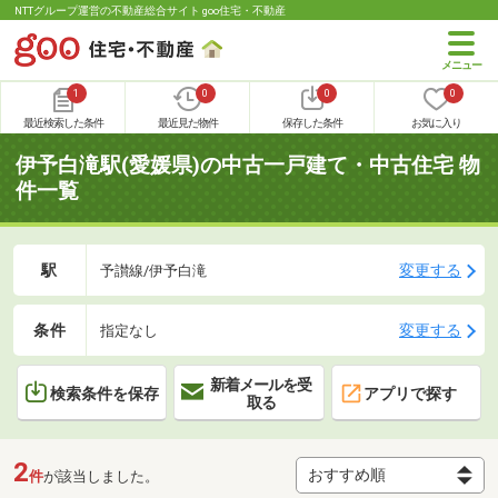
NTTグループ運営の不動産総合サイト goo住宅・不動産
1
0
0
0
最近検索した条件
最近見た物件
保存した条件
お気に入り
伊予白滝駅(愛媛県)の中古一戸建て・中古住宅 物
件一覧
駅
変更する
予讃線/伊予白滝
条件
変更する
指定なし
新着メールを受
検索条件を保存
アプリで探す
取る
2
件
が該当しました。