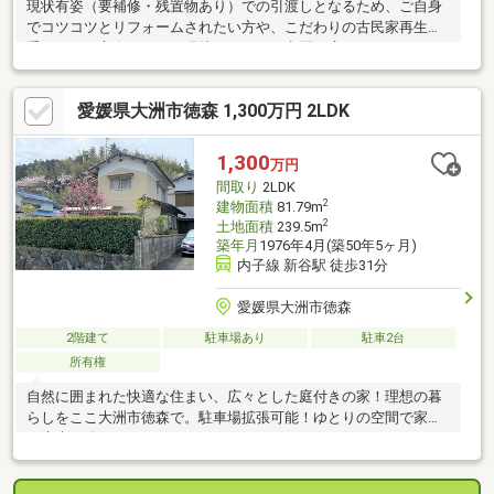
現状有姿（要補修・残置物あり）での引渡しとなるため、ご自身
でコツコツとリフォームされたい方や、こだわりの古民家再生を
手がけたい方向けです。現地にて、ぜひ空間の広がりとポテンシ
ャルをお確かめください。
愛媛県大洲市徳森 1,300万円 2LDK
1,300
万円
間取り
2LDK
2
建物面積
81.79m
2
土地面積
239.5m
築年月
1976年4月(築50年5ヶ月)
内子線 新谷駅 徒歩31分
愛媛県大洲市徳森
2階建て
駐車場あり
駐車2台
所有権
自然に囲まれた快適な住まい、広々とした庭付きの家！理想の暮
らしをここ大洲市徳森で。駐車場拡張可能！ゆとりの空間で家族
の未来を築こう。