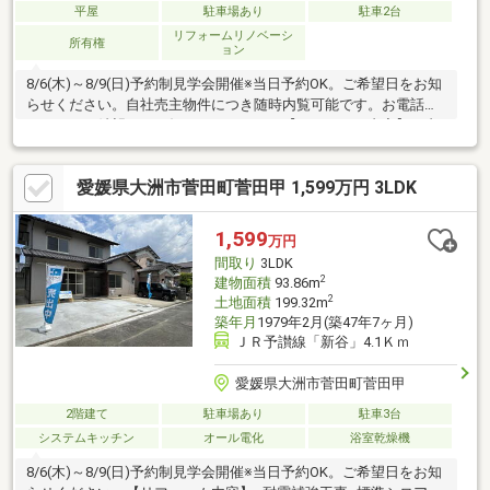
平屋
駐車場あり
駐車2台
リフォームリノベーシ
所有権
ョン
8/6(木)～8/9(日)予約制見学会開催※当日予約OK。ご希望日をお知
らせください。自社売主物件につき随時内覧可能です。お電話か
メールでご希望日をお知らせください。【リフォーム内容】≪内
装≫シロアリ工防除工事、雨漏り点検、設備点検等≪外構≫屋根
塗装、外壁塗装、庭木伐採、雨樋補修、浄化槽清掃、玄関ドア交
愛媛県大洲市菅田町菅田甲 1,599万円 3LDK
換等【おすすめポイント】・本物件は条件により住宅ローン減税
が適用されます。・シロアリ防除工事施工後5年間保証。・お客様
に合わせたローンの組み方や金融機関をご提案。住宅ローンが初
1,599
万円
めての方でもお気軽にご相談ください。
間取り
3LDK
2
建物面積
93.86m
2
土地面積
199.32m
築年月
1979年2月(築47年7ヶ月)
ＪＲ予讃線「新谷」4.1Ｋｍ
愛媛県大洲市菅田町菅田甲
2階建て
駐車場あり
駐車3台
システムキッチン
オール電化
浴室乾燥機
8/6(木)～8/9(日)予約制見学会開催※当日予約OK。ご希望日をお知