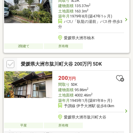
間取り
5LDK
2
建物面積
135.37m
2
土地面積
163.3m
築年月
1979年8月(築47年1ヶ月)
バス/「臥龍の湯前」バス停 停歩3
分
愛媛県大洲市柚木
2階建て
所有権
愛媛県大洲市肱川町大谷 200万円 5DK
200
万円
間取り
5DK
2
建物面積
95.86m
2
土地面積
4002.46m
築年月
1945年1月(築81年8ヶ月)
予讃線 伊予大洲駅 徒歩8.0km
愛媛県大洲市肱川町大谷
平屋
所有権