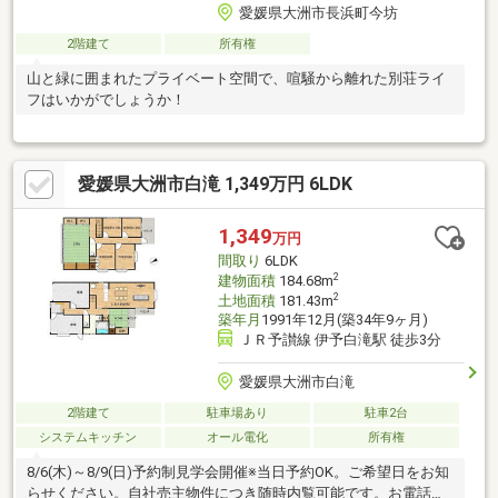
愛媛県大洲市長浜町今坊
2階建て
所有権
山と緑に囲まれたプライベート空間で、喧騒から離れた別荘ライ
フはいかがでしょうか！
愛媛県大洲市白滝 1,349万円 6LDK
1,349
万円
間取り
6LDK
2
建物面積
184.68m
2
土地面積
181.43m
築年月
1991年12月(築34年9ヶ月)
ＪＲ予讃線 伊予白滝駅 徒歩3分
愛媛県大洲市白滝
2階建て
駐車場あり
駐車2台
システムキッチン
オール電化
所有権
8/6(木)～8/9(日)予約制見学会開催※当日予約OK。ご希望日をお知
らせください。自社売主物件につき随時内覧可能です。お電話か