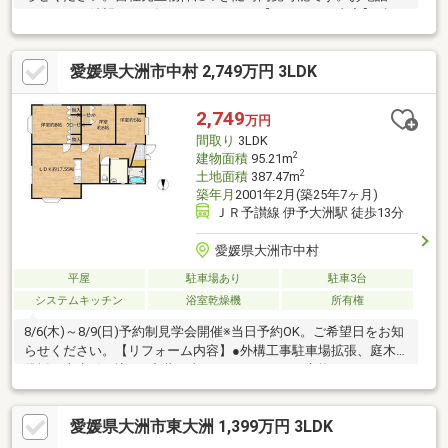
メールでご希望日をお知らせください。【リフォーム内容】●標
準シロアリ防除工事、鍵交換、雨漏り点検、設備点検●外構・外
装駐車場拡張、外壁塗装、庭木伐採●ライフラインガス引込み●水
愛媛県大洲市中村 2,749万円 3LDK
回りシステムキッチン交換、ユニットバス交換、トイレ交換、洗
面化粧台交換●内装間取変更、玄関扉交換、床材上張り、シュー
ズボックス交換、クロス張替え、畳表替え、障子・襖張替え【お
2,749
万円
すすめポイント】・本物件は条件により住宅ローン減税が適用さ
間取り
3LDK
れます。・雨漏り、
2
建物面積
95.21m
2
土地面積
387.47m
築年月
2001年2月(築25年7ヶ月)
ＪＲ予讃線 伊予大洲駅 徒歩13分
愛媛県大洲市中村
平屋
駐車場あり
駐車3台
システムキッチン
浴室乾燥機
所有権
8/6(木)～8/9(日)予約制見学会開催※当日予約OK。ご希望日をお知
らせください。【リフォーム内容】●外構工事駐車場拡張、庭木
伐採、上水引き込み●内装工事システムキッチン交換、ユニット
バス交換、温水洗浄便座トイレ交換、洗面化粧台交換、フローリ
ング上張り、クロス張替え、クッションフロア張替え、建具交
愛媛県大洲市東大洲 1,399万円 3LDK
換、インターホン設置、照明LED交換【おすすめポイント】・雨
漏り、構造上主要な部分の欠陥や・腐食、給排水管の故障や漏水