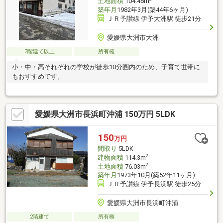
土地面積
104.46m
築年月
1982年3月(築44年6ヶ月)
ＪＲ予讃線 伊予大洲駅 徒歩21分
愛媛県大洲市大洲
3階建て以上
所有権
小・中・高それぞれの学校が徒歩10分圏内のため、子育て世帯に
もおすすめです。
愛媛県大洲市長浜町沖浦 150万円 5LDK
150
万円
間取り
5LDK
2
建物面積
114.3m
2
土地面積
76.03m
築年月
1973年10月(築52年11ヶ月)
ＪＲ予讃線 伊予長浜駅 徒歩25分
愛媛県大洲市長浜町沖浦
2階建て
所有権