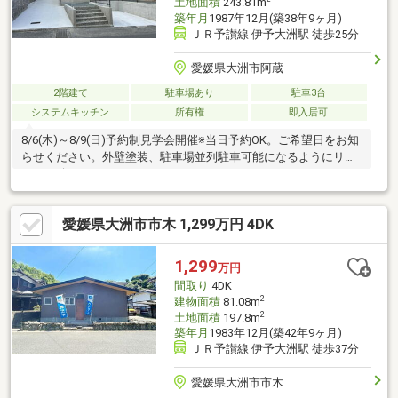
土地面積
243.81m
築年月
1987年12月(築38年9ヶ月)
ＪＲ予讃線 伊予大洲駅 徒歩25分
愛媛県大洲市阿蔵
2階建て
駐車場あり
駐車3台
システムキッチン
所有権
即入居可
8/6(木)～8/9(日)予約制見学会開催※当日予約OK。ご希望日をお知
らせください。外壁塗装、駐車場並列駐車可能になるようにリフ
ォーム致しました。
愛媛県大洲市市木 1,299万円 4DK
1,299
万円
間取り
4DK
2
建物面積
81.08m
2
土地面積
197.8m
築年月
1983年12月(築42年9ヶ月)
ＪＲ予讃線 伊予大洲駅 徒歩37分
愛媛県大洲市市木