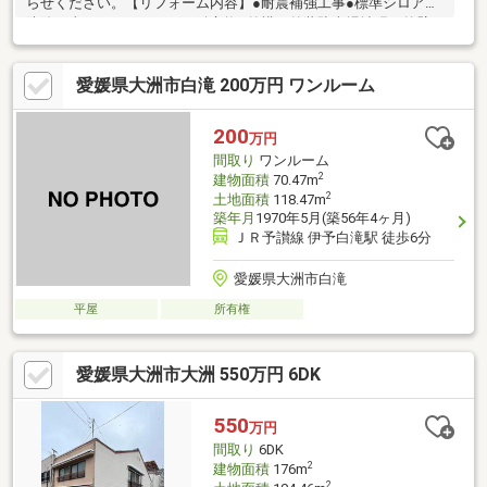
らせください。【リフォーム内容】●耐震補強工事●標準シロアリ
防除工事、クリーニング、鍵交換●外構・外装駐車場拡張、外壁
塗装●水回りシステムキッチン交換、ユニットバス交換、洗面化
粧台交換●内装間取変更、室内ドア（一部）交換、床材上張り、
愛媛県大洲市白滝 200万円 ワンルーム
シューズボックス交換、クロス張替え●その他設備インターホン
設置【おすすめポイント】・耐震適合証明書を取得すれば（要別
途費用）、条件により住宅ローン減税や不動産取得税減税の対象
200
万円
になります・シロアリ防除工事施工後5年間保証・お客様に合わせ
間取り
ワンルーム
たローンの組み
2
建物面積
70.47m
2
土地面積
118.47m
築年月
1970年5月(築56年4ヶ月)
ＪＲ予讃線 伊予白滝駅 徒歩6分
愛媛県大洲市白滝
平屋
所有権
愛媛県大洲市大洲 550万円 6DK
550
万円
間取り
6DK
2
建物面積
176m
2