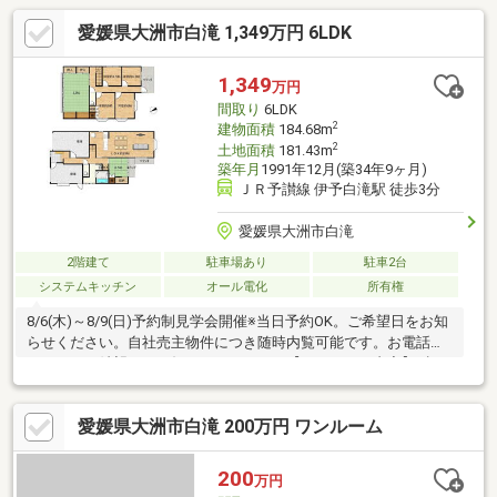
愛媛県大洲市白滝 1,349万円 6LDK
1,349
万円
間取り
6LDK
2
建物面積
184.68m
2
土地面積
181.43m
築年月
1991年12月(築34年9ヶ月)
ＪＲ予讃線 伊予白滝駅 徒歩3分
愛媛県大洲市白滝
2階建て
駐車場あり
駐車2台
システムキッチン
オール電化
所有権
8/6(木)～8/9(日)予約制見学会開催※当日予約OK。ご希望日をお知
らせください。自社売主物件につき随時内覧可能です。お電話か
メールでご希望日をお知らせください。【リフォーム内容】●標
準シロアリ防除工事、鍵交換、雨漏り点検、設備点検●外構・外
装駐車場拡張、外壁塗装、庭木伐採●ライフラインガス引込み●水
愛媛県大洲市白滝 200万円 ワンルーム
回りシステムキッチン交換、ユニットバス交換、トイレ交換、洗
面化粧台交換●内装間取変更、玄関扉交換、床材上張り、シュー
ズボックス交換、クロス張替え、畳表替え、障子・襖張替え【お
200
万円
すすめポイント】・本物件は条件により住宅ローン減税が適用さ