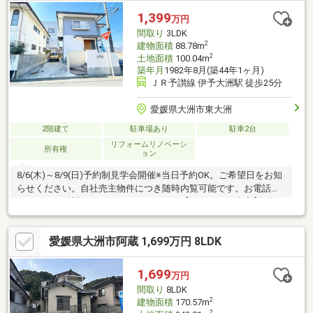
についてお引渡しより２年間保証・シロアリ防除工事施工後5年間
1,399
万円
保証・返済額や融資可能額など、お客様のご希望にあわせてご提
間取り
3LDK
案。住宅ローンが初めての方でもお
2
建物面積
88.78m
2
土地面積
100.04m
築年月
1982年8月(築44年1ヶ月)
ＪＲ予讃線 伊予大洲駅 徒歩25分
愛媛県大洲市東大洲
2階建て
駐車場あり
駐車2台
リフォームリノベーシ
所有権
ョン
8/6(木)～8/9(日)予約制見学会開催※当日予約OK。ご希望日をお知
らせください。自社売主物件につき随時内覧可能です。お電話か
メールでご希望日をお知らせください。【リフォーム内容】●内
装工事システムキッチン交換、ユニットバス交換、温水洗浄便座
トイレ交換、洗面化粧台交換、フローリング上張り、クロス張替
愛媛県大洲市阿蔵 1,699万円 8LDK
え、畳表替え、クッションフロア張替え、建具交換、クローゼッ
ト交換、シューズボックス設置、インターホン設置【おすすめポ
イント】・雨漏り、構造上主要な部分の欠陥や・腐食、給排水管
1,699
万円
の故障や漏水についてお引渡しより２年間保証・シロアリ防除工
間取り
8LDK
事施工後5年間保証・返済額や融資可能
2
建物面積
170.57m
2