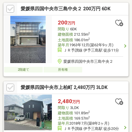
愛媛県四国中央市三島中央２ 200万円 6DK
200
万円
間取り
6DK
2
建物面積
212.55m
2
土地面積
186.01m
築年月
1963年12月(築62年9ヶ月)
ＪＲ予讃線 伊予三島駅 徒歩11分
愛媛県四国中央市三島中央２
2階建て
所有権
愛媛県四国中央市上柏町 2,480万円 3LDK
2,480
万円
間取り
3LDK
2
建物面積
101.85m
2
土地面積
169.57m
築年月
2018年7月(築8年2ヶ月)
ＪＲ予讃線 伊予三島駅 徒歩20分