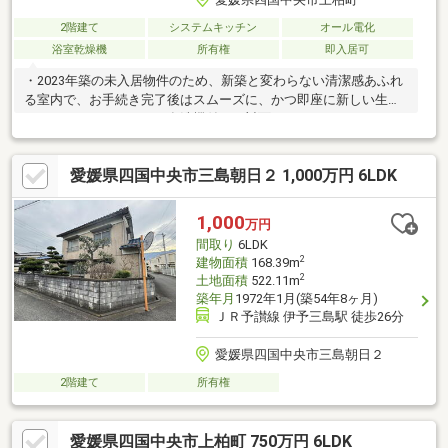
2階建て
システムキッチン
オール電化
浴室乾燥機
所有権
即入居可
・2023年築の未入居物件のため、新築と変わらない清潔感あふれ
る室内で、お手続き完了後はスムーズに、かつ即座に新しい生活
をスタートできます。・食洗機付きの対面キッチンやIHクッキン
グヒーターを備えたオール電化住宅で、毎日の家事負担を軽減し
ながら光熱費の効率化も同時に叶います。・リビングは15畳以上
愛媛県四国中央市三島朝日２ 1,000万円 6LDK
のゆとりがあり、南向きの大きな窓から差し込む陽光が、家族が
集まる空間を一年中明るく温かな雰囲気で包み込んでくれま
す。・浴室乾燥機やWIC、全居室収納など、生活動線を考え抜い
1,000
万円
た機能的な設備が充実しており、共働きで忙しい世帯の日常を強
間取り
6LDK
力にサポートします。
2
建物面積
168.39m
2
土地面積
522.11m
築年月
1972年1月(築54年8ヶ月)
ＪＲ予讃線 伊予三島駅 徒歩26分
愛媛県四国中央市三島朝日２
2階建て
所有権
愛媛県四国中央市上柏町 750万円 6LDK