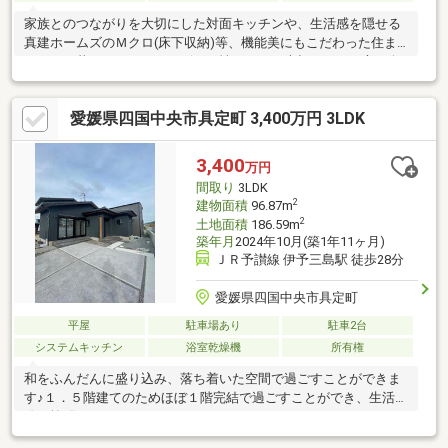
家族とのつながりを大切にした対面キッチンや、生活感を隠せる
真建ホームズのＭクロ(床下収納)等、機能美にもこだわった住ま
いです。暮らしやすさとデザイン性どちらも大切にしたい方へ向
けたお家となっております。-間取り-3LDK＋WIC＋床下収納＋駐
車2台所在地：四国中央市具定町【住宅ローン仮審査もご相談
愛媛県四国中央市具定町 3,400万円 3LDK
OK！】「住宅ローン、通るか不安...」そんな方もご安心くださ
い！□金融機関ご紹介可能□事前に資金計画のご相談も可能です専
門スタッフが一からサポート致しますので初めてのマイホーム購
3,400
万円
入でも安心してご相談下さい！
間取り
3LDK
2
建物面積
96.87m
2
土地面積
186.59m
築年月
2024年10月(築1年11ヶ月)
ＪＲ予讃線 伊予三島駅 徒歩28分
愛媛県四国中央市具定町
平屋
駐車場あり
駐車2台
システムキッチン
浴室乾燥機
所有権
和をふんだんに盛り込み、落ち着いた空間で過ごすことができま
す♪１．５階建てのためほぼ１階完結で過ごすことができ、生活同
線も抜群のおうちです。