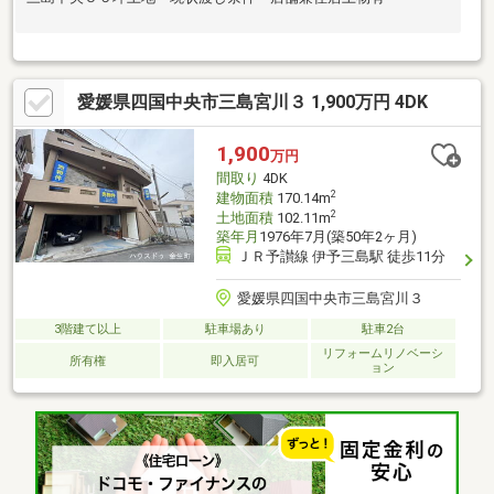
愛媛県四国中央市三島宮川３ 1,900万円 4DK
1,900
万円
間取り
4DK
2
建物面積
170.14m
2
土地面積
102.11m
築年月
1976年7月(築50年2ヶ月)
ＪＲ予讃線 伊予三島駅 徒歩11分
愛媛県四国中央市三島宮川３
3階建て以上
駐車場あり
駐車2台
リフォームリノベーシ
所有権
即入居可
ョン