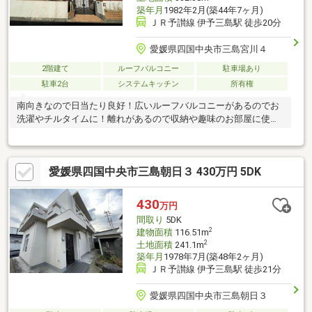
築年月
1982年2月(築44年7ヶ月)
ＪＲ予讃線 伊予三島駅 徒歩20分
愛媛県四国中央市三島宮川４
2階建て
ルーフバルコニー
駐車場あり
駐車2台
システムキッチン
所有権
南向きなので日当たり良好！広いルーフバルコニーがあるのでお
洗濯やチルタイムに！離れがあるので収納や趣味のお部屋に使用
できます♪
愛媛県四国中央市三島朝日３ 430万円 5DK
430
万円
間取り
5DK
2
建物面積
116.51m
2
土地面積
241.1m
築年月
1978年7月(築48年2ヶ月)
ＪＲ予讃線 伊予三島駅 徒歩21分
愛媛県四国中央市三島朝日３