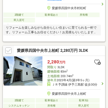
愛媛県四国中央市村松町
2階建て
駐車場あり
所有権
即入居可
リフォームを楽しみながら自分らしい住まいに育てられる一軒で
す。リフォーム工事もお任せください！お見積もりいたします！
築年数経っているので防水塗装は必須です敷地内駐車場はビルト
インガレージになりますので停められるお車の車幅が決まってお
ります。
愛媛県四国中央市上柏町 2,280万円 3LDK
2,280
万円
間取り
3LDK
2
建物面積
83m
2
土地面積
203.74m
築年月
2023年4月(築3年5ヶ月)
ＪＲ予讃線 伊予三島駅 徒歩30分
愛媛県四国中央市上柏町
2階建て
駐車場あり
駐車3台
システムキッチン
所有権
即入居可