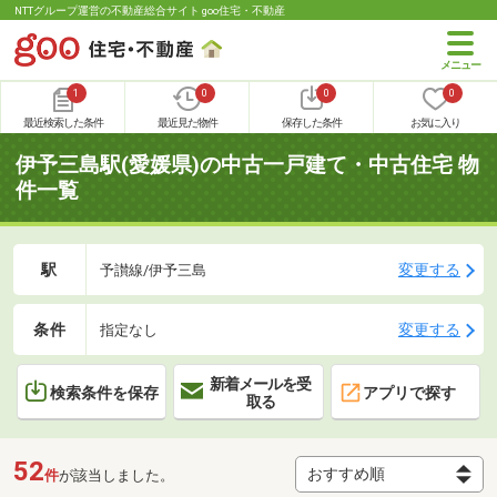
NTTグループ運営の不動産総合サイト goo住宅・不動産
1
0
0
0
最近検索した条件
最近見た物件
保存した条件
お気に入り
伊予三島駅(愛媛県)の中古一戸建て・中古住宅 物
件一覧
駅
変更する
予讃線/伊予三島
条件
変更する
指定なし
新着メールを受
検索条件を保存
アプリで探す
取る
52
件
が該当しました。