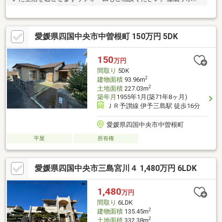
トいたします！駐車場軽１台 要確認
愛媛県四国中央市中曽根町 150万円 5DK
150
万円
間取り
5DK
2
建物面積
93.96m
2
土地面積
227.03m
築年月
1955年1月(築71年8ヶ月)
ＪＲ予讃線 伊予三島駅 徒歩16分
愛媛県四国中央市中曽根町
平屋
所有権
愛媛県四国中央市三島宮川４ 1,480万円 6LDK
1,480
万円
間取り
6LDK
2
建物面積
135.45m
2
土地面積
332.38m