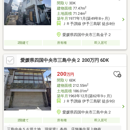
間取り
3DK
2
建物面積
77.47m
2
土地面積
71.24m
築年月
1977年1月(築49年8ヶ月)
ＪＲ予讃線 伊予三島駅 徒歩8分
愛媛県四国中央市三島金子２
2階建て
所有権
即入居可
愛媛県四国中央市三島中央２ 200万円 6DK
200
万円
間取り
6DK
2
建物面積
212.55m
2
土地面積
186.01m
築年月
1963年12月(築62年9ヶ月)
ＪＲ予讃線 伊予三島駅 徒歩9分
愛媛県四国中央市三島中央２
2階建て
所有権
即入居可
三島中央５６坪土地 現状渡し条件 店舗兼住居上物有