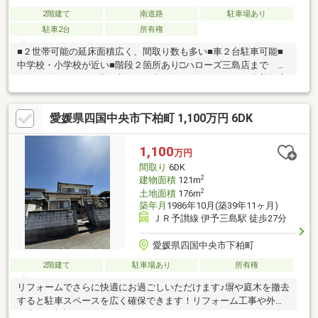
2階建て
南道路
駐車場あり
駐車2台
所有権
■２世帯可能の延床面積広く、間取り数も多い■車２台駐車可能■
中学校・小学校が近い■階段２箇所あり□ハローズ三島店まで 車
で約３分□ローソン溝又店まで 車で約５分□ウエルシア中曽根店
まで 車で約６分□朝日郵便局まで 車で約５分
愛媛県四国中央市下柏町 1,100万円 6DK
1,100
万円
間取り
6DK
2
建物面積
121m
2
土地面積
176m
築年月
1986年10月(築39年11ヶ月)
ＪＲ予讃線 伊予三島駅 徒歩27分
愛媛県四国中央市下柏町
2階建て
駐車場あり
所有権
リフォームでさらに快適にお過ごしいただけます♪塀や庭木を撤去
すると駐車スペースを広く確保できます！リフォーム工事や外構
工事もご相談ください！