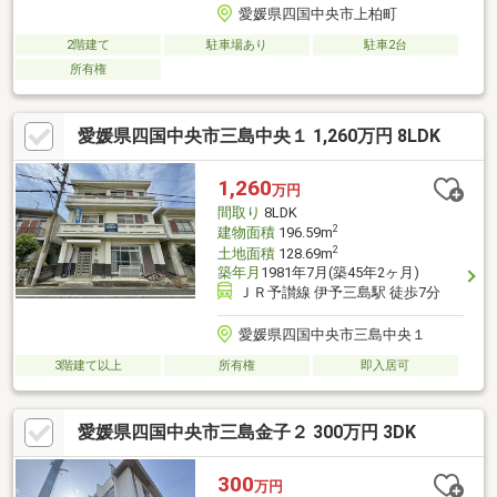
愛媛県四国中央市上柏町
2階建て
駐車場あり
駐車2台
所有権
愛媛県四国中央市三島中央１ 1,260万円 8LDK
1,260
万円
間取り
8LDK
2
建物面積
196.59m
2
土地面積
128.69m
築年月
1981年7月(築45年2ヶ月)
ＪＲ予讃線 伊予三島駅 徒歩7分
愛媛県四国中央市三島中央１
3階建て以上
所有権
即入居可
愛媛県四国中央市三島金子２ 300万円 3DK
300
万円