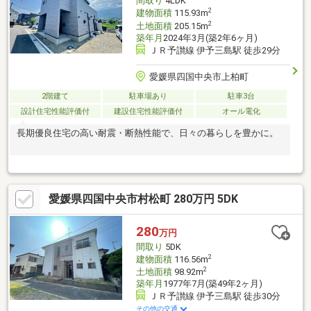
間取り
4LDK
2
建物面積
115.93m
2
土地面積
205.15m
築年月
2024年3月(築2年6ヶ月)
ＪＲ予讃線 伊予三島駅 徒歩29分
愛媛県四国中央市上柏町
2階建て
駐車場あり
駐車3台
設計住宅性能評価付
建設住宅性能評価付
オール電化
長期優良住宅の高い耐震・断熱性能で、日々の暮らしを豊かに。
愛媛県四国中央市村松町 280万円 5DK
280
万円
間取り
5DK
2
建物面積
116.56m
2
土地面積
98.92m
築年月
1977年7月(築49年2ヶ月)
ＪＲ予讃線 伊予三島駅 徒歩30分
その他の交通