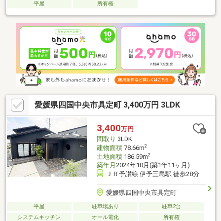
平屋
所有権
愛媛県四国中央市具定町 3,400万円 3LDK
3,400
万円
間取り
3LDK
2
建物面積
78.66m
2
土地面積
186.59m
築年月
2024年10月(築1年11ヶ月)
ＪＲ予讃線 伊予三島駅 徒歩28分
愛媛県四国中央市具定町
平屋
駐車場あり
駐車2台
システムキッチン
オール電化
所有権