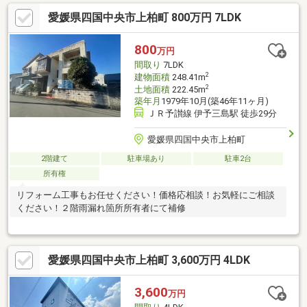
愛媛県四国中央市上柏町 800万円 7LDK
800
万円
間取り
7LDK
2
建物面積
248.41m
2
土地面積
222.45m
築年月
1979年10月(築46年11ヶ月)
ＪＲ予讃線 伊予三島駅 徒歩29分
愛媛県四国中央市上柏町
2階建て
駐車場あり
駐車2台
所有権
リフォーム工事もお任せください！価格応相談！お気軽にご相談
ください！２階雨漏れ箇所所有者にて補修
愛媛県四国中央市上柏町 3,600万円 4LDK
3,600
万円