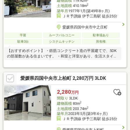
建物面積
119.92m
2
土地面積
410.18m
築年月
1977年1月(築49年8ヶ月)
ＪＲ予讃線 伊予三島駅 徒歩25分
愛媛県四国中央市中之庄町
平屋
ルーフバルコニー
駐車場あり
駐車3台
システムキッチン
所有権
【おすすめポイント】 ・鉄筋コンクリート造の平屋建てで、5DK
の部屋数がある住まいです。 ・和室と洋室があり、生活スタイル
に合わせて使い分けが可能です。 ・対面キッチンがあり、ダイニ
ングとの行き来をしながら過ごせます。 ・キッチンからお庭が見
え、季節の移り変わりを感じながら過ごせます。 ・浴室や洗面所
愛媛県四国中央市上柏町 2,280万円 3LDK
などの水回りがまとまっており、日々の動線を整えやすい間取り
です。 ・並列で複数台駐車でき、お庭とルーフバルコニーのある
住まいです。
2,280
万円
間取り
3LDK
2
建物面積
83m
2
土地面積
203.74m
築年月
2023年5月(築3年4ヶ月)
ＪＲ予讃線 伊予三島駅 徒歩25分
愛媛県四国中央市上柏町