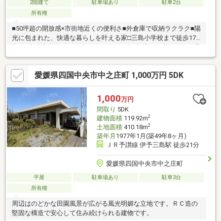
2階建て
駐車場あり
駐車2台
所有権
■50坪超の開放感×市街地近くの便利さ■外倉庫で収納ラクラク■陽
光に包まれた、快適な暮らしを叶える家□三島小学校まで徒歩17
分□三島東中学校まで徒歩16分□ハローズ三島店まで車で3分□伊予
三島朝日郵便局まで徒歩2分
愛媛県四国中央市中之庄町 1,000万円 5DK
1,000
万円
間取り
5DK
2
建物面積
119.92m
2
土地面積
410.18m
築年月
1977年1月(築49年8ヶ月)
ＪＲ予讃線 伊予三島駅 徒歩21分
愛媛県四国中央市中之庄町
平屋
駐車場あり
駐車3台
所有権
周辺はのどかな田園風景が広がる風光明媚な立地です。ＲＣ造の
堅固な構造で安心して住み続けられる建物です。