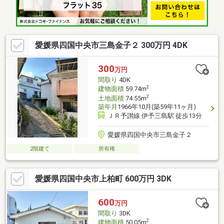
愛媛県四国中央市三島金子２ 300万円 4DK
300
万円
間取り
4DK
2
建物面積
59.74m
2
土地面積
74.55m
築年月
1966年10月(築59年11ヶ月)
ＪＲ予讃線 伊予三島駅 徒歩13分
愛媛県四国中央市三島金子２
2階建て
所有権
愛媛県四国中央市上柏町 600万円 3DK
600
万円
間取り
3DK
2
建物面積
50.05m