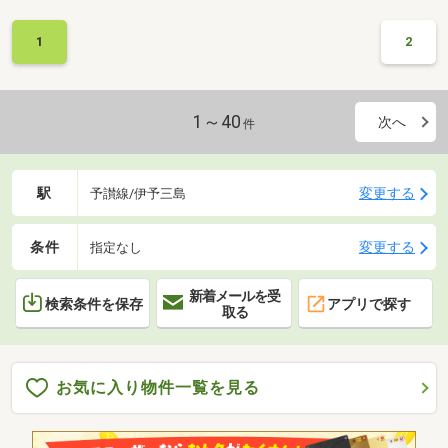
1
2
1～40
次へ
件
駅
変更する
予讃線/伊予三島
条件
変更する
指定なし
新着メールを受
検索条件を保存
アプリで探す
取る
お気に入り物件一覧を見る