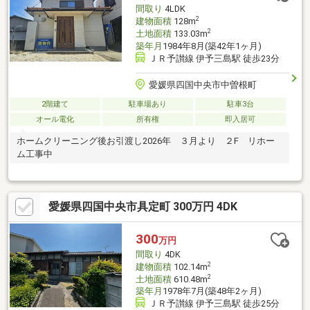
間取り
4LDK
2
建物面積
128m
2
土地面積
133.03m
築年月
1984年8月(築42年1ヶ月)
ＪＲ予讃線 伊予三島駅 徒歩23分
愛媛県四国中央市中曽根町
2階建て
駐車場あり
駐車3台
オール電化
所有権
即入居可
ホームクリーニング後お引渡し2026年 ３月より ２F リホー
ム工事中
愛媛県四国中央市具定町 300万円 4DK
300
万円
間取り
4DK
2
建物面積
102.14m
2
土地面積
610.48m
築年月
1978年7月(築48年2ヶ月)
ＪＲ予讃線 伊予三島駅 徒歩25分