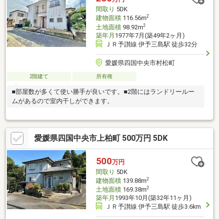
間取り
5DK
2
建物面積
116.56m
2
土地面積
98.92m
築年月
1977年7月(築49年2ヶ月)
ＪＲ予讃線 伊予三島駅 徒歩32分
愛媛県四国中央市村松町
2階建て
所有権
■部屋数が多くて使い勝手が良いです。■2階にはランドリールー
ムがあるので室内干しができます。
愛媛県四国中央市上柏町 500万円 5DK
500
万円
間取り
5DK
2
建物面積
139.88m
2
土地面積
169.38m
築年月
1993年10月(築32年11ヶ月)
ＪＲ予讃線 伊予三島駅 徒歩3.6km