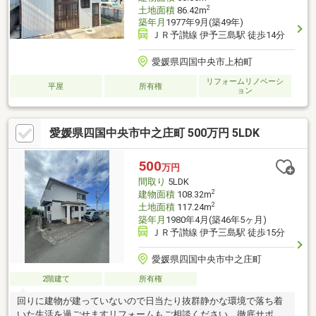
2
土地面積
86.42m
築年月
1977年9月(築49年)
ＪＲ予讃線 伊予三島駅 徒歩14分
愛媛県四国中央市上柏町
リフォームリノベーシ
平屋
所有権
ョン
愛媛県四国中央市中之庄町 500万円 5LDK
500
万円
間取り
5LDK
2
建物面積
108.32m
2
土地面積
117.24m
築年月
1980年4月(築46年5ヶ月)
ＪＲ予讃線 伊予三島駅 徒歩15分
愛媛県四国中央市中之庄町
2階建て
所有権
回りに建物が建っていないので日当たり抜群静かな環境で落ち着
いた生活を過ごせますリフォームもご相談ください。徹底サポー