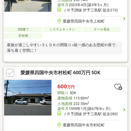
築年月
2023年4月(築3年5ヶ月)
ＪＲ予讃線 伊予三島駅 徒歩27分
愛媛県四国中央市上柏町
2階建て
システムキッチン
オール電化
所有権
家族が過ごしやすい３ＬＤＫの間取り♪統一感のある壁紙や床で、
落ち着く空間に！
愛媛県四国中央市村松町 600万円 5DK
600
万円
間取り
5DK
2
建物面積
115.83m
2
土地面積
232.55m
築年月
1959年1月(築67年8ヶ月)
ＪＲ予讃線 伊予三島駅 徒歩28分
愛媛県四国中央市村松町