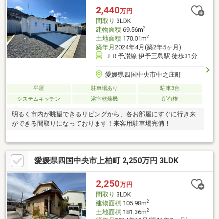
2,440
万円
間取り
3LDK
2
建物面積
69.56m
2
土地面積
170.01m
築年月
2024年4月(築2年5ヶ月)
ＪＲ予讃線 伊予三島駅 徒歩31分
愛媛県四国中央市中之庄町
平屋
駐車場あり
駐車3台
システムキッチン
浴室乾燥機
所有権
明るく市内が眺望できるリビングから、各お部屋にすぐに行き来
ができる間取りになっております！来客用駐車場完備！
愛媛県四国中央市上柏町 2,250万円 3LDK
2,250
万円
間取り
3LDK
2
建物面積
105.98m
2
土地面積
181.36m