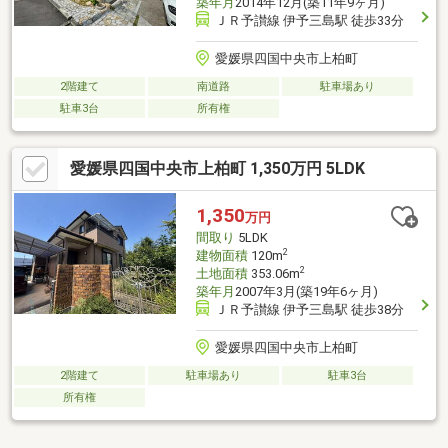
築年月
2014年12月(築11年9ヶ月)
ＪＲ予讃線 伊予三島駅 徒歩33分
愛媛県四国中央市上柏町
2階建て
南道路
駐車場あり
駐車3台
所有権
愛媛県四国中央市上柏町 1,350万円 5LDK
1,350
万円
間取り
5LDK
2
建物面積
120m
2
土地面積
353.06m
築年月
2007年3月(築19年6ヶ月)
ＪＲ予讃線 伊予三島駅 徒歩38分
愛媛県四国中央市上柏町
2階建て
駐車場あり
駐車3台
所有権