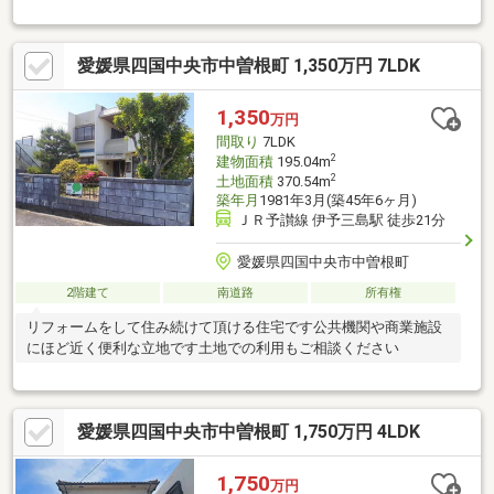
愛媛県四国中央市中曽根町 1,350万円 7LDK
1,350
万円
間取り
7LDK
2
建物面積
195.04m
2
土地面積
370.54m
築年月
1981年3月(築45年6ヶ月)
ＪＲ予讃線 伊予三島駅 徒歩21分
愛媛県四国中央市中曽根町
2階建て
南道路
所有権
リフォームをして住み続けて頂ける住宅です公共機関や商業施設
にほど近く便利な立地です土地での利用もご相談ください
愛媛県四国中央市中曽根町 1,750万円 4LDK
1,750
万円