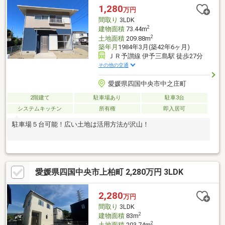
1,280
万円
間取り
3LDK
2
建物面積
73.44m
2
土地面積
209.88m
築年月
1984年3月(築42年6ヶ月)
ＪＲ予讃線 伊予三島駅 徒歩27分
その他の交通
愛媛県四国中央市中之庄町
2階建て
駐車場あり
駐車3台
システムキッチン
所有権
即入居可
駐車場５台可能！広い土地は活用方法が沢山！
愛媛県四国中央市上柏町 2,280万円 3LDK
2,280
万円
間取り
3LDK
2
建物面積
83m
2
土地面積
203.74m