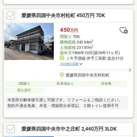
愛媛県四国中央市村松町 450万円 7DK
450
万円
間取り
7DK
2
建物面積
242.64m
2
土地面積
237.87m
築年月
1966年10月(築59年11ヶ月)
ＪＲ予讃線 伊予三島駅 徒歩31分
その他の交通
愛媛県四国中央市村松町
2階建て
駐車場あり
所有権
即入居可
木造部分解体後引渡し可能です。リフォームもご相談ください。
契約不適合免責、木造・増築部分未登記、２階トイレ使用不可
愛媛県四国中央市中之庄町 2,440万円 3LDK