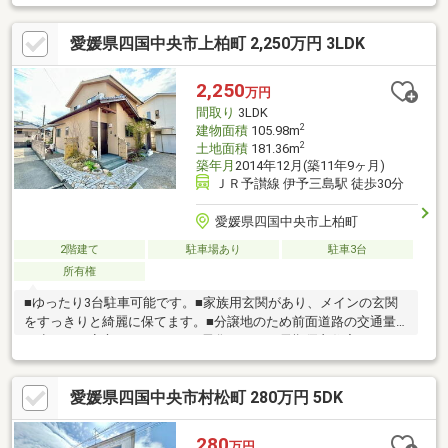
ます。・土地面積は205平米超の広さがあり、駐車スペースは2台
分を確保。平坦地で毎日の出し入れもスムーズです。・LDKは家
愛媛県四国中央市上柏町 2,250万円 3LDK
族が集まりやすい設計。新しい設備が整った住まいで、快適な暮
らしをスタートできます。
2,250
万円
間取り
3LDK
2
建物面積
105.98m
2
土地面積
181.36m
築年月
2014年12月(築11年9ヶ月)
ＪＲ予讃線 伊予三島駅 徒歩30分
愛媛県四国中央市上柏町
2階建て
駐車場あり
駐車3台
所有権
■ゆったり3台駐車可能です。■家族用玄関があり、メインの玄関
をすっきりと綺麗に保てます。■分譲地のため前面道路の交通量
が少なくて安心です。■オール電化でエコな長期優良住宅です。
愛媛県四国中央市村松町 280万円 5DK
280
万円