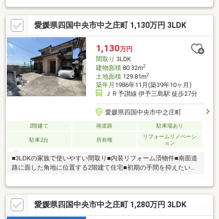
愛媛県四国中央市中之庄町 1,130万円 3LDK
1,130
万円
間取り
3LDK
2
建物面積
80.32m
2
土地面積
129.81m
築年月
1986年11月(築39年10ヶ月)
ＪＲ予讃線 伊予三島駅 徒歩27分
愛媛県四国中央市中之庄町
2階建て
南道路
駐車場あり
リフォームリノベーシ
駐車2台
所有権
ョン
■3LDKの家族で使いやすい間取り■内装リフォーム済物件■南面道
路に面した角地に位置する2階建て住宅■初期の手間を抑えたい方
にもおすすめ■和室とフローリングの両方を備えた住まい■収納ス
ペースも確保され、整理しやすい構成■周辺交通量が比較的少な
く、落ち着いた環境■TVモニター付インターホンで来客対応もし
愛媛県四国中央市中之庄町 1,280万円 3LDK
やすい■駐車場2台分確保で安心□中之庄小学校まで徒歩約12分□三
島西中学校まで徒歩約10分