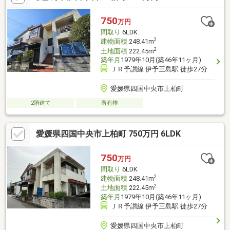
750
万円
間取り
6LDK
2
建物面積
248.41m
2
土地面積
222.45m
築年月
1979年10月(築46年11ヶ月)
ＪＲ予讃線 伊予三島駅 徒歩27分
愛媛県四国中央市上柏町
2階建て
所有権
愛媛県四国中央市上柏町 750万円 6LDK
750
万円
間取り
6LDK
2
建物面積
248.41m
2
土地面積
222.45m
築年月
1979年10月(築46年11ヶ月)
ＪＲ予讃線 伊予三島駅 徒歩27分
愛媛県四国中央市上柏町