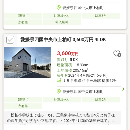
愛媛県四国中央市上柏町
2階建て
駐車場あり
駐車3台
所有権
即入居可
愛媛県四国中央市上柏町 3,600万円 4LDK
3,600
万円
間取り
4LDK
2
建物面積
115.93m
2
土地面積
205.15m
築年月
2024年4月(築2年5ヶ月)
ＪＲ予讃線 伊予三島駅 徒歩27分
愛媛県四国中央市上柏町
2階建て
駐車場あり
駐車2台
所有権
・松柏小学校まで徒歩10分、三島東中学校まで徒歩9分とお子様
の通学負担が少ない立地です。・2024年4月築の築浅戸建て。
4LDKの間取りは、個室もしっかり確保でき生活にゆとりが生まれ