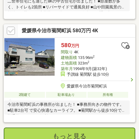
二世帯住宅にも適した8Kの中古住宅が出ました！ ■部屋数が多
く、トイレも2箇所 ■リバーサイドで通風良好 ■山や田園風景の自
然溢れる暮らし ■小学校まで約700ｍ！ お気軽にお問い合わせく
ださい♪
愛媛県今治市菊間町浜 580万円 4K
580
万円
間取り
4K
2
建物面積
135.96m
2
土地面積
323m
築年月
1994年9月(築32年)
予讃線 菊間駅 徒歩10分
愛媛県今治市菊間町浜
2階建て
駐車場あり
所有権
今治市菊間町浜の事務所が出ました！ ■事務所向きの物件です。
■駐車2台可 で安心快適なカーライフ。 ■菊間駅から徒歩10分で通
勤通学にはとても便利です。
もっと見る