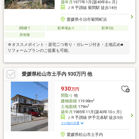
築年月
1977年1月(築49年8ヶ月)
ＪＲ予讃線 菊間駅 徒歩14分
愛媛県今治市菊間町浜
2階建て
駐車場あり
駐車2台
所有権
☆オススメポイント・居宅二つ有り・ガレージ付き・土地広め■
リフォームプランのご提案も可能。
愛媛県松山市土手内 930万円 他
930
万円
間取り
他
2
建物面積
119.98m
2
土地面積
179m
築年月
1985年11月(築40年10ヶ月)
ＪＲ予讃線 伊予北条駅 徒歩5分
その他の交通
愛媛県松山市土手内