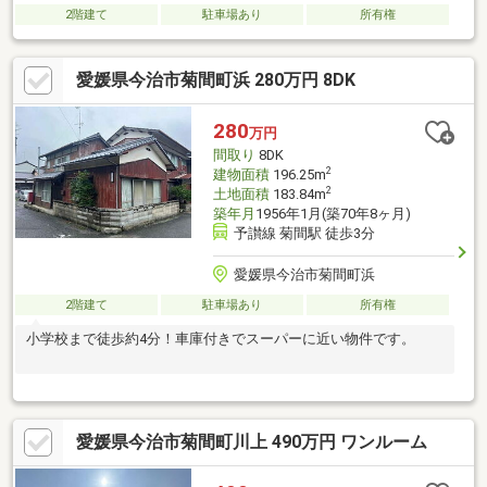
2階建て
駐車場あり
所有権
愛媛県今治市菊間町浜 280万円 8DK
280
万円
間取り
8DK
2
建物面積
196.25m
2
土地面積
183.84m
築年月
1956年1月(築70年8ヶ月)
予讃線 菊間駅 徒歩3分
愛媛県今治市菊間町浜
2階建て
駐車場あり
所有権
小学校まで徒歩約4分！車庫付きでスーパーに近い物件です。
愛媛県今治市菊間町川上 490万円 ワンルーム