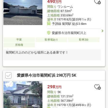
490
万円
間取り
ワンルーム
2
建物面積
87.53m
2
土地面積
350.69m
築年月
1971年8月(築55年1ヶ月)
予讃線 菊間駅 徒歩3.6km
愛媛県今治市菊間町川上
平屋
駐車場あり
駐車2台
所有権
菊間町川上ののどかな場所にある倉庫です！
愛媛県今治市菊間町浜 298万円 5K
298
万円
間取り
5K
2
建物面積
131.51m
2
土地面積
567.38m
築年月
1977年1月(築49年8ヶ月)