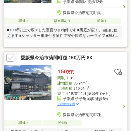
予讃線 菊間駅 徒歩12分
愛媛県今治市菊間町浜
2階建て
駐車場あり
所有権
■100坪以上で広々した裏庭つき物件です ■裏庭が広く、自由に使
えます ■シャッター車庫付き物件で安心快適なカーライフ ■離れ
がついています ■閑静な住宅地に立地です
愛媛県今治市菊間町種 150万円 8K
150
万円
間取り
8K
2
建物面積
85.94m
2
土地面積
219.51m
築年月
1970年1月(築56年8ヶ月)
予讃線 伊予亀岡駅 徒歩8分
その他の交通
愛媛県今治市菊間町種
2階建て
所有権