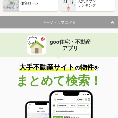
人気タウン
住宅ローン
ランキング
ページトップに戻る
goo住宅・不動産
アプリ
大手不動産サイト
物件
の
を
まとめて検索！