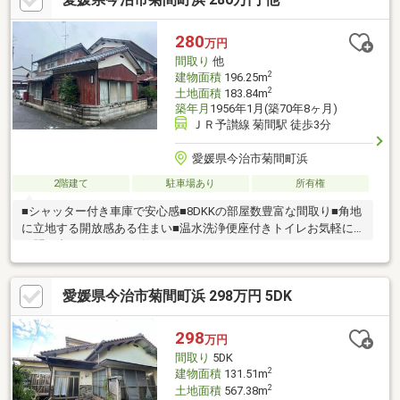
280
万円
間取り
他
2
建物面積
196.25m
2
土地面積
183.84m
築年月
1956年1月(築70年8ヶ月)
ＪＲ予讃線 菊間駅 徒歩3分
愛媛県今治市菊間町浜
2階建て
駐車場あり
所有権
■シャッター付き車庫で安心感■8DKKの部屋数豊富な間取り■角地
に立地する開放感ある住まい■温水洗浄便座付きトイレお気軽に
お問い合わせください☆
愛媛県今治市菊間町浜 298万円 5DK
298
万円
間取り
5DK
2
建物面積
131.51m
2
土地面積
567.38m