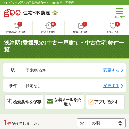
NTTグループ運営の不動産総合サイト goo住宅・不動産
1
0
0
0
最近検索した条件
最近見た物件
保存した条件
お気に入り
浅海駅(愛媛県)の中古一戸建て・中古住宅 物件一
覧
駅
変更する
予讃線/浅海
条件
変更する
指定なし
新着メールを受
検索条件を保存
アプリで探す
取る
1
件
が該当しました。