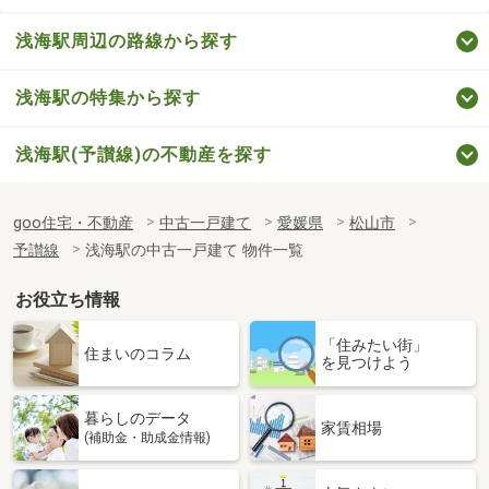
浅海駅周辺の路線から探す
浅海駅の特集から探す
浅海駅(予讃線)の不動産を探す
goo住宅・不動産
中古一戸建て
愛媛県
松山市
予讃線
浅海駅の中古一戸建て 物件一覧
お役立ち情報
「住みたい街」
住まいのコラム
を見つけよう
暮らしのデータ
家賃相場
(補助金・助成金情報)