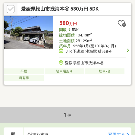
愛媛県松山市浅海本谷 580万円 5DK
580
万円
間取り
5DK
2
建物面積
104.13m
2
土地面積
281.29m
築年月
1925年1月(築101年8ヶ月)
ＪＲ予讃線 浅海駅 徒歩8分
愛媛県松山市浅海本谷
平屋
駐車場あり
駐車2台
所有権
1
件
駅
変更する
予讃線/浅海