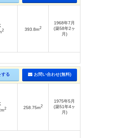
1968年7月
K
2
(築58年2ヶ
393.8m
2
m
月)
をする
お問い合わせ(無料)
1975年5月
K
2
(築51年4ヶ
258.75m
2
2m
月)