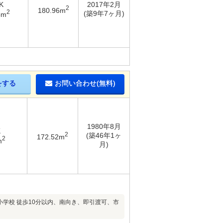
K
2017年2月
2
180.96m
2
(築9年7ヶ月)
8m
をする
お問い合わせ(無料)
1980年8月
K
2
(築46年1ヶ
172.52m
2
m
月)
小学校 徒歩10分以内、南向き、即引渡可、市