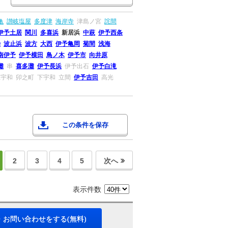
亀
讃岐塩屋
多度津
海岸寺
津島ノ宮
詫間
伊予土居
関川
多喜浜
新居浜
中萩
伊予西条
治
波止浜
波方
大西
伊予亀岡
菊間
浅海
南伊予
伊予横田
鳥ノ木
伊予市
向井原
灘
串
喜多灘
伊予長浜
伊予出石
伊予白滝
上宇和
卯之町
下宇和
立間
伊予吉田
高光
この条件を保存
2
3
4
5
次へ
表示件数
・お問い合わせをする(無料)