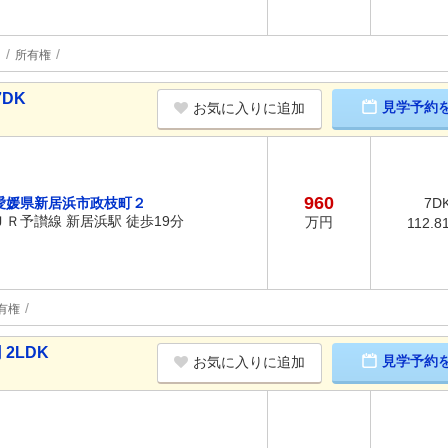
台
所有権
DK
見学予約
お気に入りに追加
960
愛媛県新居浜市政枝町２
7D
ＪＲ予讃線 新居浜駅 徒歩19分
万円
112.8
有権
2LDK
見学予約
お気に入りに追加