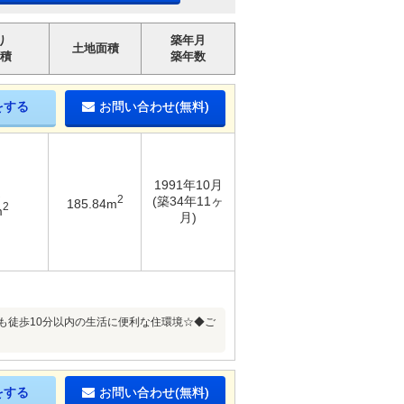
り
築年月
土地面積
積
築年数
をする
お問い合わせ(無料)
1991年10月
2
(築34年11ヶ
185.84m
2
m
月)
も徒歩10分以内の生活に便利な住環境☆◆ご
をする
お問い合わせ(無料)