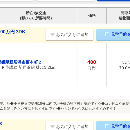
所在地/交通
間取
価格
（駅/バス 所要時間）
建物面
0万円 3DK
見学予約
お気に入りに追加
400
愛媛県新居浜市菊本町２
3DK
ＪＲ予讃線 新居浜駅 徒歩3.2km
万円
70.6
平坦地◆小学校まで徒歩10分以内でお子様の登下校も安心です☆◆コンビニや病院
ムを楽しみたい方にもおすすめです♪◆セカンドハウスにもおすすめです！
K
見学予約
お気に入りに追加