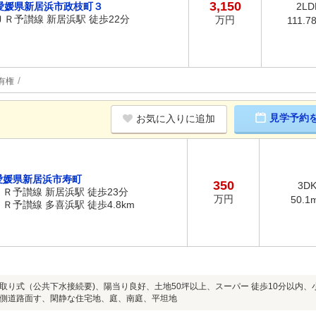
3,150
愛媛県新居浜市政枝町３
2LD
ＪＲ予讃線 新居浜駅 徒歩22分
万円
111.7
有権
見学予約
お気に入りに追加
愛媛県新居浜市寿町
350
3D
ＪＲ予讃線 新居浜駅 徒歩23分
万円
50.1
ＪＲ予讃線 多喜浜駅 徒歩4.8km
取り式（公共下水接続要)、陽当り良好、土地50坪以上、スーパー 徒歩10分以内、
側道路面す、閑静な住宅地、庭、南庭、平坦地