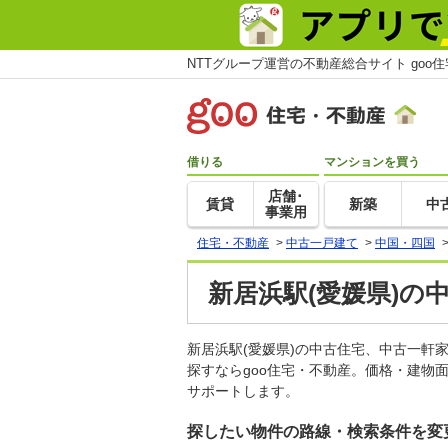
NTTグループ運営の不動産総合サイト goo
借りる
マンションを買う
店舗･
賃貸
新築
中
事業用
住宅・不動産
>
中古一戸建て
>
中国・四国
新居浜駅(愛媛県)の
新居浜駅(愛媛県)の中古住宅、中古一
探すならgoo住宅・不動産。価格・建物
サポートします。
探したい物件の路線・検索条件を変