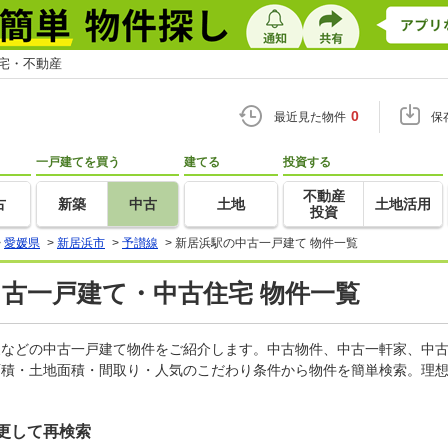
住宅・不動産
0
最近見た物件
保
一戸建てを買う
建てる
投資する
不動産
古
新築
中古
土地
土地活用
投資
>
愛媛県
>
新居浜市
>
予讃線
>
新居浜駅の中古一戸建て 物件一覧
中古一戸建て・中古住宅 物件一覧
軒家などの中古一戸建て物件をご紹介します。中古物件、中古一軒家、中
面積・土地面積・間取り・人気のこだわり条件から物件を簡単検索。理想
更して再検索