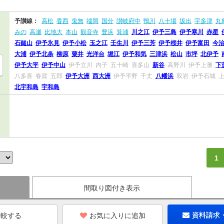
予讃線：
高松
香西
鬼無
端岡
国分
讃岐府中
鴨川
八十場
坂出
宇多津
丸
みの
高瀬
比地大
本山
観音寺
豊浜
箕浦
川之江
伊予三島
伊予寒川
赤星
石鎚山
伊予氷見
伊予小松
玉之江
壬生川
伊予三芳
伊予桜井
伊予富田
今
大浦
伊予北条
柳原
粟井
光洋台
堀江
伊予和気
三津浜
松山
市坪
北伊予
伊予大平
伊予中山
伊予立川
内子
五十崎
喜多山
新谷
高野川
伊予上灘
下
八多喜
春賀
五郎
伊予大洲
西大洲
伊予平野
千丈
八幡浜
双岩
伊予石城
北宇和島
宇和島
1
間取り図付き表示
お気に入りに追加
資料請求