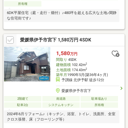
所有権
6DK平屋住宅（庭・走行・畑付）♪480坪を超える広大な土地♪閑静
な住宅街です♪
愛媛県伊予市宮下 1,580万円 4SDK
1,580
万円
間取り
4SDK
2
建物面積
102.42m
2
土地面積
174.43m
築年月
1990年5月(築36年4ヶ月)
予讃線 北伊予駅 徒歩12分
愛媛県伊予市宮下
2階建て
南道路
駐車場あり
駐車2台
システムキッチン
所有権
2024年6月リフォーム♪（キッチン、浴室、トイレ、洗面所、全室
クロス張替、床（フローリング等）