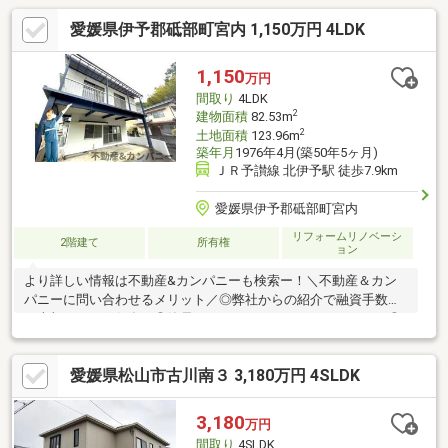
愛媛県伊予郡砥部町宮内 1,150万円 4LDK
1,150
万円
間取り
4LDK
2
建物面積
82.53m
2
土地面積
123.96m
築年月
1976年4月(築50年5ヶ月)
ＪＲ予讃線 北伊予駅 徒歩7.9km
愛媛県伊予郡砥部町宮内
リフォームリノベーシ
2階建て
所有権
ョン
より詳しい情報は不動産&カンパニーも検索ー！＼不動産＆カン
パニーに問い合わせるメリット／◎弊社からの紹介で融資手数料
が半額になる銀行有！◎簡易ホームインスペクションします！◎
追加工事の提案と価格に自信があります！◎金額的に最小限で済
む買い方教えます！◎他社掲載の物件も含んでご案内ツアー可
愛媛県松山市古川南３ 3,180万円 4SLDK
能！物件を比較できます！◎楽しい！ってよく言われます(^^)/弊
社のHPにも書ききれない情報公開しておりますので、詳しくはそ
ちらもご覧ください
3,180
万円
間取り
4SLDK