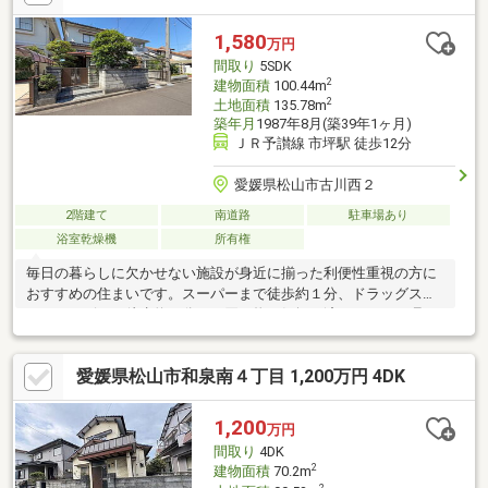
1,580
万円
間取り
5SDK
2
建物面積
100.44m
2
土地面積
135.78m
築年月
1987年8月(築39年1ヶ月)
ＪＲ予讃線 市坪駅 徒歩12分
愛媛県松山市古川西２
2階建て
南道路
駐車場あり
浴室乾燥機
所有権
毎日の暮らしに欠かせない施設が身近に揃った利便性重視の方に
おすすめの住まいです。スーパーまで徒歩約１分、ドラッグスト
アやコンビニも徒歩約３分とお買い物が気軽に済ませられる環
境。バス停や小・中学校も徒歩圏内にありご家族の生活動線も整
いやすい立地です。敷地内には駐車スペースを確保しており、お
愛媛県松山市和泉南４丁目 1,200万円 4DK
庭部分の活用方法次第ではさらに使い勝手を広げることも可能で
す。北側には田園風景が広がり季節ごとに表情を変える景色を楽
しめるのも魅力のひとつ。暮らしやすさと穏やかな住環境を兼ね
1,200
万円
備えた住まいです。
間取り
4DK
2
建物面積
70.2m
2