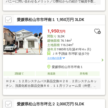
パニーに問い合わせるメリット／◎弊社からの紹介で融資手数料
が半額になる銀行有！◎簡易ホームインスペクションします！◎
追加工事の提案と価格に自信があります！◎金額的に最小限で済
む買い方教えます！◎他社掲載の物件も含んでご案内ツアー可
愛媛県松山市市坪南１ 1,950万円 3LDK
能！物件を比較できます！◎楽しい！ってよく言われます(^^)/弊
社のHPにも書ききれない情報公開しておりますので、詳しくはそ
ちらもご覧ください
1,950
万円
間取り
3LDK
2
建物面積
76.14m
2
土地面積
116.24m
築年月
1985年5月(築41年4ヶ月)
ＪＲ予讃線 市坪駅 徒歩7分
その他の交通
愛媛県松山市市坪南１
2階建て
南道路
所有権
Ｈ２４．１２月システムバス新品交換Ｈ２６．２月システムキッ
チン、洗面化粧台新品交換Ｒ６．１１月リフォーム済（外壁、内
部（一部）塗装済み、ベランダ防水塗装済み、１・２Ｆ床全面張
替済み、トイレ新品交換、畳表替え、襖張替え、シューズボック
ス新品交換、玄関ドア新品交換、外構土間工事済み、境界ブロッ
愛媛県松山市市坪北２ 2,000万円 5LDK
クフェンス設置済み、建具調整済み、ハウスクリーニング済み）