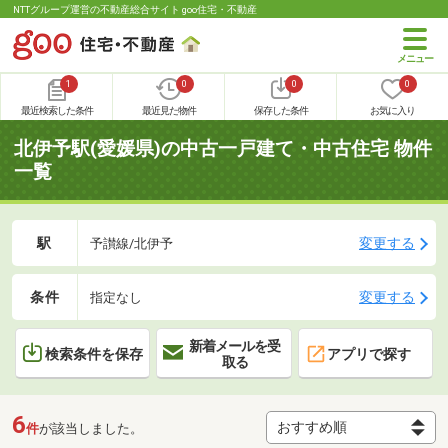
NTTグループ運営の不動産総合サイト goo住宅・不動産
1
0
0
0
最近検索した条件
最近見た物件
保存した条件
お気に入り
北伊予駅(愛媛県)の中古一戸建て・中古住宅 物件
一覧
駅
変更する
予讃線/北伊予
条件
変更する
指定なし
新着メールを受
検索条件を保存
アプリで探す
取る
6
件
が該当しました。