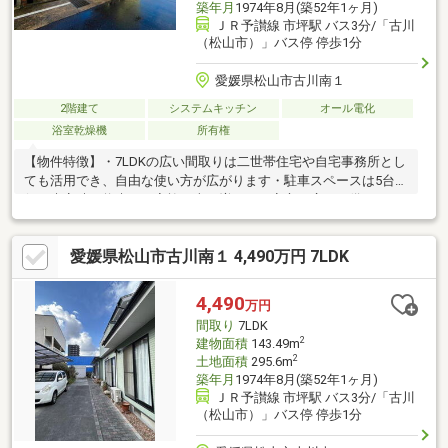
築年月
1974年8月(築52年1ヶ月)
ＪＲ予讃線 市坪駅 バス3分/「古川
（松山市）」バス停 停歩1分
愛媛県松山市古川南１
2階建て
システムキッチン
オール電化
浴室乾燥機
所有権
【物件特徴】・7LDKの広い間取りは二世帯住宅や自宅事務所とし
ても活用でき、自由な使い方が広がります・駐車スペースは5台確
保。来客時や将来のご家族の車が増えても安心の広さを備えてい
ます・松山生協椿店まで徒歩6分とお買い物も便利。毎日のお料理
も楽しくなりそうな環境です・ファミリーマート松山古川南一丁
愛媛県松山市古川南１ 4,490万円 7LDK
目店まで徒歩5分。ちょっとした買い出しも気軽に歩けます約２０
年前にＬＤＫと２階増築。約１０年前に太陽光・浴室・キッチ
ン・外壁リフォーム。２０２４年トイレ・洗面増設。エコキュー
4,490
万円
トあり。太陽光発電２．８ＫＷ・蓄電池は移転予定ですが使用希
間取り
7LDK
望の場合は相談可です。
2
建物面積
143.49m
2
土地面積
295.6m
築年月
1974年8月(築52年1ヶ月)
ＪＲ予讃線 市坪駅 バス3分/「古川
（松山市）」バス停 停歩1分