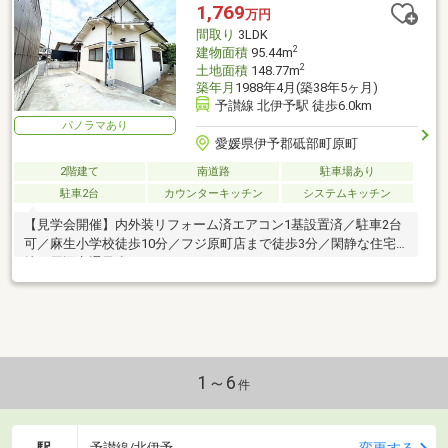
1,769
万円
間取り
3LDK
2
建物面積
95.44m
2
土地面積
148.77m
築年月
1988年4月(築38年5ヶ月)
予讃線 北伊予駅 徒歩6.0km
パノラマあり
愛媛県伊予郡砥部町原町
2階建て
南道路
駐車場あり
駐車2台
カウンターキッチン
システムキッチン
【見学会開催】内外装リフォーム済エアコン1基設置済／駐車2台
可／麻生小学校徒歩10分／フジ原町店まで徒歩3分／閑静な住宅
地／周辺交通量少なめ
1～6
件
駅
変更する
予讃線/北伊予