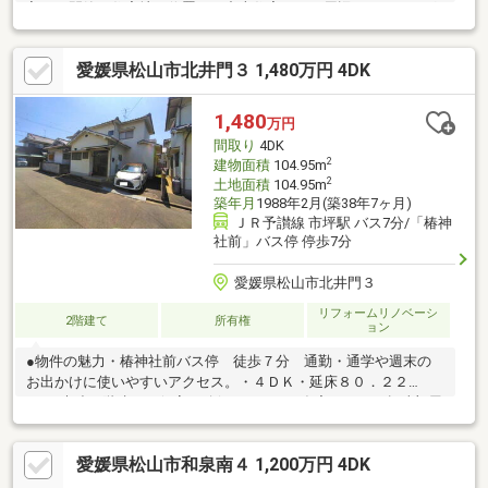
入った閑静な住宅地に位置する中古住宅です。周辺にはドラッグ
ストア、コンビニ、スーパー等の商業施設が揃っており、利便性
の良い立地です。また保免バス停まで徒歩５分、土居田駅まで徒
愛媛県松山市北井門３ 1,480万円 4DK
歩１３分、国道５６号線に至近である為、市内及び郊外への交通
アクセス良好です。建物は昭和５５年築で外壁等のリフォーム履
歴はございますが、室内はリフォームが必要です。駐車場は玄関
1,480
万円
周辺を改修すれば増設可能なスペースがあります。現在売主様が
間取り
4DK
居住中ですので、内見希望の際は事前にお問い合わせ下さい。
2
建物面積
104.95m
2
土地面積
104.95m
築年月
1988年2月(築38年7ヶ月)
ＪＲ予讃線 市坪駅 バス7分/「椿神
社前」バス停 停歩7分
愛媛県松山市北井門３
リフォームリノベーシ
2階建て
所有権
ョン
●物件の魅力・椿神社前バス停 徒歩７分 通勤・通学や週末の
お出かけに使いやすいアクセス。・４ＤＫ・延床８０．２２
m2（木造２階建） 個室を確保しやすく、在宅ワークや趣味部屋
の使い分けがしやすい間取り。・生活利便 コンビニ徒歩８分・
ドラッグストア徒歩１２分・スーパー徒歩１３分で日用品の買い
愛媛県松山市和泉南４ 1,200万円 4DK
出しが身近。・落ち着いた住環境 住宅が並ぶエリアで、日々の
暮らしを整えやすいロケーション。公衆用道路２筆（４９５－