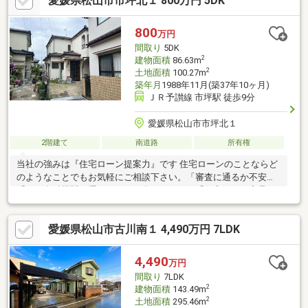
愛媛県松山市市坪北１ 800万円 5DK
800
万円
間取り
5DK
2
建物面積
86.63m
2
土地面積
100.27m
築年月
1988年11月(築37年10ヶ月)
ＪＲ予讃線 市坪駅 徒歩9分
愛媛県松山市市坪北１
2階建て
南道路
所有権
当社の強みは『住宅ローン提案力』です 住宅ローンのことならど
のようなことでもお気軽にご相談下さい。「審査に通るか不安」
「どの金融機関を選べばいいか分からない」「住宅ローン商品の
選び方が分からない」「車のローンがあるけど大丈夫？」「年齢
がネックになっている」皆様のご不安やお悩みを一緒に解決しま
愛媛県松山市古川南１ 4,490万円 7LDK
す！もちろん強引な営業は行いません。公平中立な立場でお客様
に合った金融機関をご提案させていただきます。
4,490
万円
間取り
7LDK
2
建物面積
143.49m
2
土地面積
295.46m