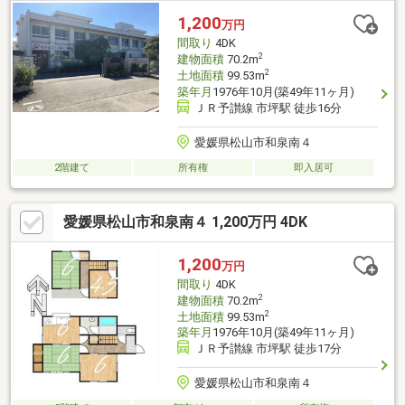
２、４９５－８）について持ち分１／３あり、無償譲渡いたしま
1,200
万円
す。２００４年に外壁塗装実施。
間取り
4DK
2
建物面積
70.2m
2
土地面積
99.53m
築年月
1976年10月(築49年11ヶ月)
ＪＲ予讃線 市坪駅 徒歩16分
愛媛県松山市和泉南４
2階建て
所有権
即入居可
愛媛県松山市和泉南４ 1,200万円 4DK
1,200
万円
間取り
4DK
2
建物面積
70.2m
2
土地面積
99.53m
築年月
1976年10月(築49年11ヶ月)
ＪＲ予讃線 市坪駅 徒歩17分
愛媛県松山市和泉南４