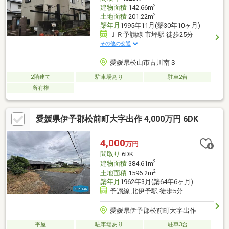
2
建物面積
142.66m
2
土地面積
201.22m
築年月
1995年11月(築30年10ヶ月)
ＪＲ予讃線 市坪駅 徒歩25分
その他の交通
愛媛県松山市古川南３
2階建て
駐車場あり
駐車2台
所有権
愛媛県伊予郡松前町大字出作 4,000万円 6DK
4,000
万円
間取り
6DK
2
建物面積
384.61m
2
土地面積
1596.2m
築年月
1962年3月(築64年6ヶ月)
予讃線 北伊予駅 徒歩5分
愛媛県伊予郡松前町大字出作
平屋
駐車場あり
駐車3台