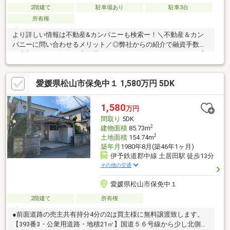
2階建て
駐車場あり
駐車3台
所有権
より詳しい情報は不動産&カンパニーも検索ー！＼不動産＆カン
パニーに問い合わせるメリット／◎弊社からの紹介で融資手数料
が半額になる銀行有！◎簡易ホームインスペクションします！◎
追加工事の提案と価格に自信があります！◎金額的に最小限で済
む買い方教えます！◎他社掲載の物件も含んでご案内ツアー可
愛媛県松山市保免中１ 1,580万円 5DK
能！物件を比較できます！◎楽しい！ってよく言われます(^^)/弊
社のHPにも書ききれない情報公開しておりますので、詳しくはそ
ちらもご覧ください
1,580
万円
間取り
5DK
2
建物面積
85.73m
2
土地面積
154.74m
築年月
1980年8月(築46年1ヶ月)
伊予鉄道郡中線 土居田駅 徒歩13分
その他の交通
愛媛県松山市保免中１
2階建て
所有権
●前面道路の売主共有持分4分の2は買主様に無料譲渡致します。
【393番3・公衆用道路・地積21㎡】国道５６号線から少し北側に