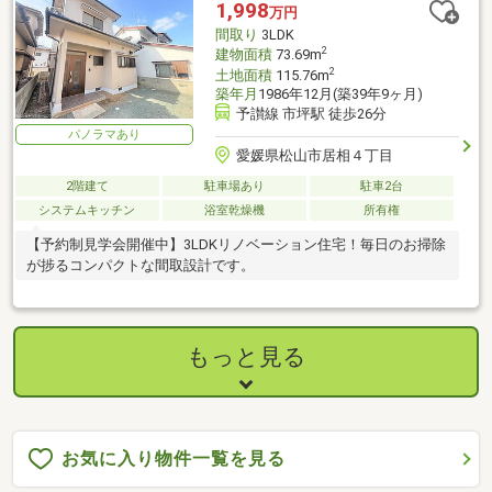
1,998
万円
間取り
3LDK
2
建物面積
73.69m
2
土地面積
115.76m
築年月
1986年12月(築39年9ヶ月)
予讃線 市坪駅 徒歩26分
パノラマあり
愛媛県松山市居相４丁目
2階建て
駐車場あり
駐車2台
システムキッチン
浴室乾燥機
所有権
【予約制見学会開催中】3LDKリノベーション住宅！毎日のお掃除
が捗るコンパクトな間取設計です。
もっと見る
お気に入り物件一覧を見る