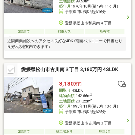
土地面積
99.53m
築年月
1976年10月(築49年11ヶ月)
予讃線 市坪駅 徒歩16分
愛媛県松山市和泉南４丁目
2階建て
都市ガス
所有権
近隣商業施設へのアクセス良好な4DK♪南面バルコニーで日当たり
良好♪現地案内できます♪
愛媛県松山市古川南３丁目 3,180万円 4SLDK
3,180
万円
間取り
4SLDK
2
建物面積
142.66m
2
土地面積
201.22m
築年月
1995年11月(築30年10ヶ月)
予讃線 市坪駅 徒歩25分
愛媛県松山市古川南３丁目
2階建て
駐車場あり
駐車3台