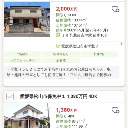
2,000
万円
間取り
5LDK
2
建物面積
100.44m
2
土地面積
107.51m
築年月
2003年5月(築23年4ヶ月)
ＪＲ予讃線 市坪駅 徒歩10分
愛媛県松山市市坪北２
2階建て
駐車場あり
駐車2台
システムキッチン
所有権
・間取り５ＬＤＫにてお子様それぞれのお部屋はもちろん、収
納・趣味の部屋としても使用可能！・フジ古川椿店まで徒歩約13
分！・椿小中学校まで徒歩13分圏内♪・賃貸同時募集
愛媛県松山市保免中１ 1,380万円 4DK
1,380
万円
間取り
4DK
2
建物面積
83.34m
2
土地面積
111.99m