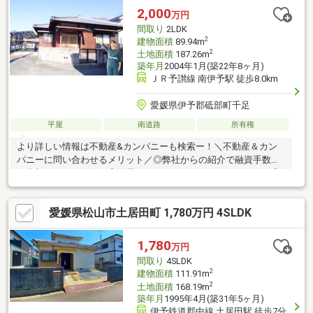
2,000
万円
間取り
2LDK
2
建物面積
89.94m
2
土地面積
187.26m
築年月
2004年1月(築22年8ヶ月)
ＪＲ予讃線 南伊予駅 徒歩8.0km
愛媛県伊予郡砥部町千足
平屋
南道路
所有権
より詳しい情報は不動産&カンパニーも検索ー！＼不動産＆カン
パニーに問い合わせるメリット／◎弊社からの紹介で融資手数料
が半額になる銀行有！◎簡易ホームインスペクションします！◎
追加工事の提案と価格に自信があります！◎金額的に最小限で済
む買い方教えます！◎他社掲載の物件も含んでご案内ツアー可
愛媛県松山市土居田町 1,780万円 4SLDK
能！物件を比較できます！◎楽しい！ってよく言われます(^^)/弊
社のHPにも書ききれない情報公開しておりますので、詳しくはそ
ちらもご覧ください
1,780
万円
間取り
4SLDK
2
建物面積
111.91m
2
土地面積
168.19m
築年月
1995年4月(築31年5ヶ月)
伊予鉄道郡中線 土居田駅 徒歩7分