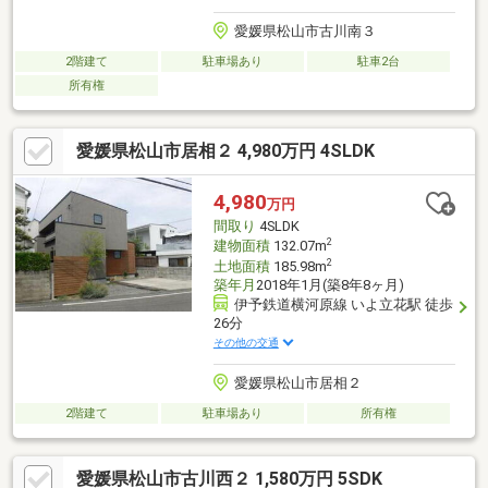
愛媛県松山市古川南３
2階建て
駐車場あり
駐車2台
所有権
愛媛県松山市居相２ 4,980万円 4SLDK
4,980
万円
間取り
4SLDK
2
建物面積
132.07m
2
土地面積
185.98m
築年月
2018年1月(築8年8ヶ月)
伊予鉄道横河原線 いよ立花駅 徒歩
26分
その他の交通
愛媛県松山市居相２
2階建て
駐車場あり
所有権
愛媛県松山市古川西２ 1,580万円 5SDK