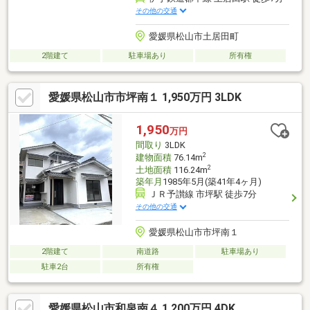
その他の交通
愛媛県松山市土居田町
2階建て
駐車場あり
所有権
愛媛県松山市市坪南１ 1,950万円 3LDK
1,950
万円
間取り
3LDK
2
建物面積
76.14m
2
土地面積
116.24m
築年月
1985年5月(築41年4ヶ月)
ＪＲ予讃線 市坪駅 徒歩7分
その他の交通
愛媛県松山市市坪南１
2階建て
南道路
駐車場あり
駐車2台
所有権
愛媛県松山市和泉南４ 1,200万円 4DK