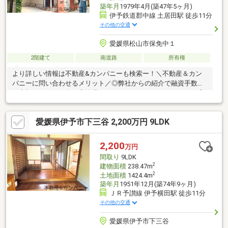
築年月
1979年4月(築47年5ヶ月)
伊予鉄道郡中線 土居田駅 徒歩11分
その他の交通
愛媛県松山市保免中１
2階建て
南道路
所有権
より詳しい情報は不動産&カンパニーも検索ー！＼不動産＆カン
パニーに問い合わせるメリット／◎弊社からの紹介で融資手数料
が半額になる銀行有！◎簡易ホームインスペクションします！◎
追加工事の提案と価格に自信があります！◎金額的に最小限で済
む買い方教えます！◎他社掲載の物件も含んでご案内ツアー可
愛媛県伊予市下三谷 2,200万円 9LDK
能！物件を比較できます！◎楽しい！ってよく言われます(^^)/弊
社のHPにも書ききれない情報公開しておりますので、詳しくはそ
ちらもご覧ください
2,200
万円
間取り
9LDK
2
建物面積
238.47m
2
土地面積
1424.4m
築年月
1951年12月(築74年9ヶ月)
ＪＲ予讃線 伊予横田駅 徒歩11分
その他の交通
愛媛県伊予市下三谷