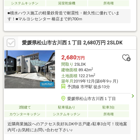
システムキッチン
浴室乾燥機
所有権
■積水ハウス施工の軽量鉄骨造で耐震性・耐久性に優れていま
す！■マルヨシセンター 椿店まで約700ｍ
愛媛県松山市古川西１丁目 2,680万円 2SLDK
2,680
万円
間取り
2SLDK
2
建物面積
89.42m
2
土地面積
122.21m
築年月
2019年12月(築6年9ヶ月)
予讃線 市坪駅 徒歩13分
愛媛県松山市古川西１丁目
2階建て
駐車場あり
駐車3台
カウンターキッチン
システムキッチン
所有権
近隣商業施設へのアクセス良好3LDK中古戸建♪駐車3台可！現地案
内可♪お気軽にお問い合わせ下さい♪