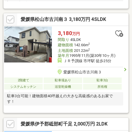
記.H11年頃)
愛媛県松山市古川南３ 3,180万円 4SLDK
3,180
万円
間取り
4SLDK
2
建物面積
142.66m
2
土地面積
201.22m
築年月
1995年11月(築30年10ヶ月)
ＪＲ予讃線 市坪駅 徒歩25分
愛媛県松山市古川南３
2階建て
駐車場あり
駐車3台
システムキッチン
浴室乾燥機
所有権
駐車3台可能！建物面積40坪越えの大きな高級感のあるお家で
す！
愛媛県伊予郡砥部町千足 2,000万円 2LDK