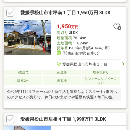
愛媛県松山市市坪南１丁目 1,950万円 3LDK
1,950
万円
間取り
3LDK
2
建物面積
76.14m
2
土地面積
116.24m
築年月
1985年5月(築41年4ヶ月)
予讃線 市坪駅 徒歩6分
愛媛県松山市市坪南１丁目
2階建て
南道路
駐車場あり
リフォームリノベーシ
駐車2台
所有権
ョン
令和6年11月リフォーム済！新生活を気持ちよくスタート♪市内へ
のアクセスが良好で、休日のお出かけや通勤も快適！毎日の生活
にゆとりが生まれる♪駐車スペースは2台分確保！ご家族で車をお
持ちの方も安心♪
愛媛県松山市居相４丁目 1,998万円 3LDK