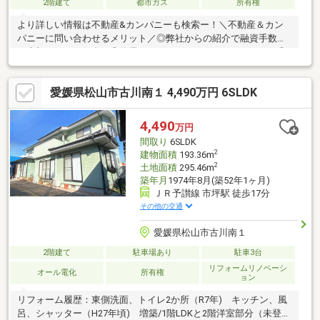
2階建て
都市ガス
所有権
より詳しい情報は不動産&カンパニーも検索ー！＼不動産＆カン
パニーに問い合わせるメリット／◎弊社からの紹介で融資手数料
が半額になる銀行有！◎簡易ホームインスペクションします！◎
追加工事の提案と価格に自信があります！◎金額的に最小限で済
む買い方教えます！◎他社掲載の物件も含んでご案内ツアー可
愛媛県松山市古川南１ 4,490万円 6SLDK
能！物件を比較できます！◎楽しい！ってよく言われます(^^)/弊
社のHPにも書ききれない情報公開しておりますので、詳しくはそ
ちらもご覧ください
4,490
万円
間取り
6SLDK
2
建物面積
193.36m
2
土地面積
295.46m
築年月
1974年8月(築52年1ヶ月)
ＪＲ予讃線 市坪駅 徒歩17分
その他の交通
愛媛県松山市古川南１
2階建て
駐車場あり
駐車3台
リフォームリノベーシ
オール電化
所有権
ョン
リフォーム履歴：東側洗面、トイレ2か所（R7年) キッチン、風
呂、シャッター（H27年頃) 増築/1階LDKと2階洋室部分（未登