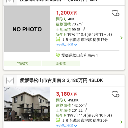
1,200
万円
間取り
4DK
2
建物面積
70.2m
2
土地面積
99.53m
築年月
1976年10月(築49年11ヶ月)
ＪＲ予讃線 市坪駅 徒歩17分
その他の交通
愛媛県松山市和泉南４
2階建て
所有権
愛媛県松山市古川南３ 3,180万円 4SLDK
3,180
万円
間取り
4SLDK
2
建物面積
142.66m
2
土地面積
201.22m
築年月
1995年11月(築30年10ヶ月)
ＪＲ予讃線 市坪駅 徒歩25分
その他の交通