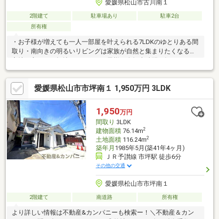
愛媛県松山市古川南１
2階建て
駐車場あり
駐車2台
所有権
・お子様が増えても一人一部屋を叶えられる7LDKのゆとりある間
取り・南向きの明るいリビングは家族が自然と集まりたくなる居
心地の良さ・平坦地にあるためお子様の自転車練習や毎日のウォ
ーキングも快適に・建物面積143平米超の空間は家具の配置も思
いのままに楽しめる広さ
愛媛県松山市市坪南１ 1,950万円 3LDK
1,950
万円
間取り
3LDK
2
建物面積
76.14m
2
土地面積
116.24m
築年月
1985年5月(築41年4ヶ月)
ＪＲ予讃線 市坪駅 徒歩6分
その他の交通
愛媛県松山市市坪南１
2階建て
南道路
所有権
より詳しい情報は不動産&カンパニーも検索ー！＼不動産＆カン