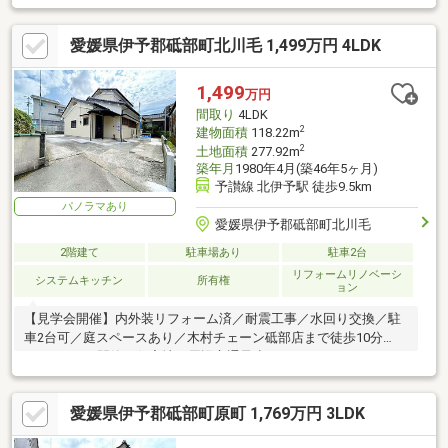
愛媛県伊予郡砥部町北川毛 1,499万円 4LDK
1,499
万円
間取り
4LDK
2
建物面積
118.22m
2
土地面積
277.92m
築年月
1980年4月(築46年5ヶ月)
予讃線 北伊予駅 徒歩9.5km
パノラマあり
愛媛県伊予郡砥部町北川毛
2階建て
駐車場あり
駐車2台
リフォームリノベーシ
システムキッチン
所有権
ョン
【見学会開催】内外装リフォーム済／耐震工事／水回り交換／駐
車2台可／庭スペースあり／木村チェーン砥部店まで徒歩10分
（800ｍ）／閑静な住宅地／周辺交通量少なめ
愛媛県伊予郡砥部町原町 1,769万円 3LDK