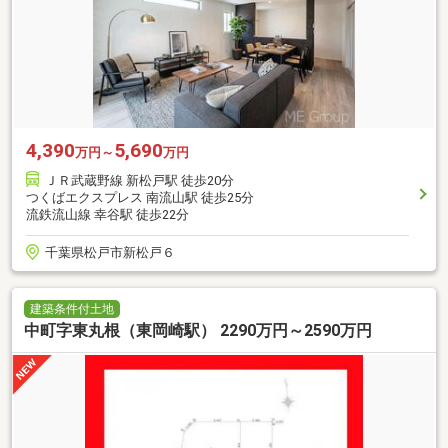
4,390
5,690
万円～
万円
ＪＲ武蔵野線 新松戸駅 徒歩20分
つくばエクスプレス 南流山駅 徒歩25分
流鉄流山線 幸谷駅 徒歩22分
千葉県松戸市新松戸６
建築条件付土地
中町字東丸根（東岡崎駅） 2290万円～2590万円