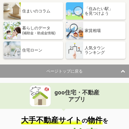
「住みたい駅」
住まいのコラム
を見つけよう
暮らしのデータ
家賃相場
(補助金・助成金情報)
人気タウン
住宅ローン
ランキング
ページトップに戻る
goo住宅・不動産
アプリ
大手不動産サイト
物件
の
を