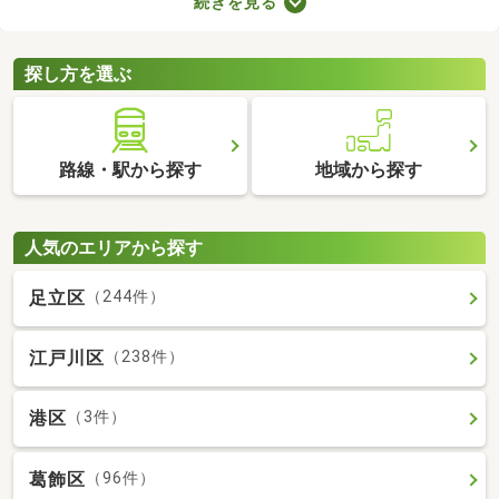
続きを見る
合、次の住居を早めに決めなければなりません。即入居可の物件
は購入から約1カ月で入居できるので、急ぎで入居先を探してい
る方はぜひチェックしてみてくださいね。
探し方を選ぶ
路線・駅から探す
地域から探す
人気のエリアから探す
足立区
（244件）
江戸川区
（238件）
港区
（3件）
葛飾区
（96件）