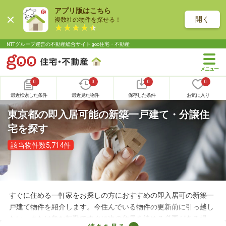
アプリ版はこちら
開く
複数社の物件を探せる！
NTTグループ運営の不動産総合サイト goo住宅・不動産
0
0
0
0
最近検索した条件
最近見た物件
保存した条件
お気に入り
東京都の即入居可能の新築一戸建て・分譲住
宅を探す
該当物件数5,714件
すぐに住める一軒家をお探しの方におすすめの即入居可の新築一
戸建て物件を紹介します。今住んでいる物件の更新前に引っ越し
たい、または急な転勤ですぐに次の住居を決める必要がある場