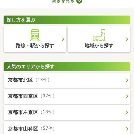
続きを見る
合、次の住居を早めに決めなければなりません。即入居可の物件
は購入から約1カ月で入居できるので、急ぎで入居先を探してい
る方はぜひチェックしてみてくださいね。
探し方を選ぶ
路線・駅から探す
地域から探す
人気のエリアから探す
京都市北区
（18件）
京都市西京区
（37件）
京都市左京区
（18件）
京都市山科区
（57件）