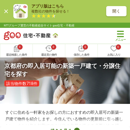
アプリ版はこちら
開く
複数社の物件を探せる！
NTTグループ運営の不動産総合サイト goo住宅・不動産
0
0
0
0
最近検索した条件
最近見た物件
保存した条件
お気に入り
京都府の即入居可能の新築一戸建て・分譲住
宅を探す
該当物件数718件
すぐに住める一軒家をお探しの方におすすめの即入居可の新築一
戸建て物件を紹介します。今住んでいる物件の更新前に引っ越し
たい、または急な転勤ですぐに次の住居を決める必要がある場