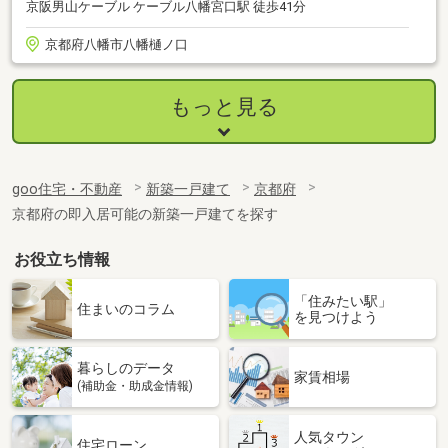
京阪男山ケーブル ケーブル八幡宮口駅 徒歩41分
京都府八幡市八幡樋ノ口
もっと見る
goo住宅・不動産
新築一戸建て
京都府
京都府の即入居可能の新築一戸建てを探す
お役立ち情報
「住みたい駅」
住まいのコラム
を見つけよう
暮らしのデータ
家賃相場
(補助金・助成金情報)
人気タウン
住宅ローン