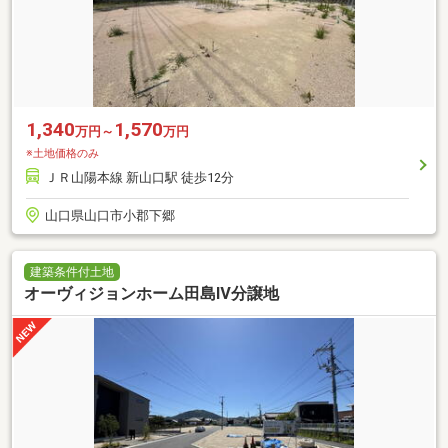
1,340
1,570
万円～
万円
※土地価格のみ
ＪＲ山陽本線 新山口駅 徒歩12分
山口県山口市小郡下郷
建築条件付土地
オーヴィジョンホーム田島Ⅳ分譲地