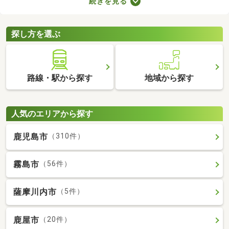
続きを見る
合、次の住居を早めに決めなければなりません。即入居可の物件
は購入から約1カ月で入居できるので、急ぎで入居先を探してい
る方はぜひチェックしてみてくださいね。
探し方を選ぶ
路線・駅から探す
地域から探す
人気のエリアから探す
鹿児島市
（310件）
霧島市
（56件）
薩摩川内市
（5件）
鹿屋市
（20件）