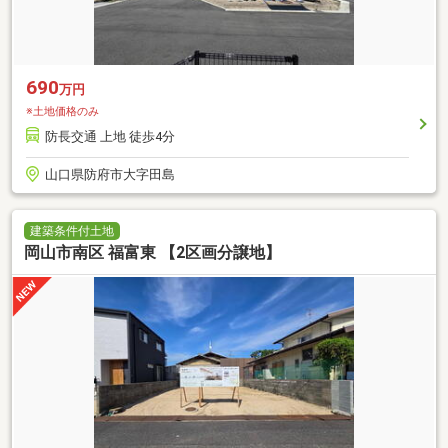
690
万円
※土地価格のみ
防長交通 上地 徒歩4分
山口県防府市大字田島
建築条件付土地
岡山市南区 福富東 【2区画分譲地】