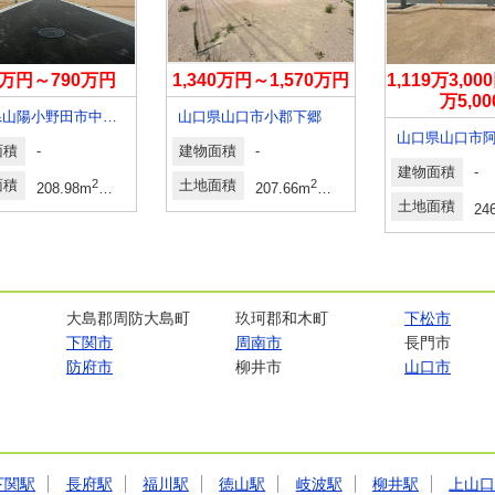
0万円～790万円
1,340万円～1,570万円
1,119万3,00
万5,0
山口県山陽小野田市中川３
山口県山口市小郡下郷
山口県山口市
面積
-
建物面積
-
建物面積
-
面積
2
2
土地面積
2
2
坪～89.87坪
208.98m
～315.94m
63.21坪～95.57坪
207.66m
～208.78m
土地面積
24
大島郡周防大島町
玖珂郡和木町
下松市
下関市
周南市
長門市
防府市
柳井市
山口市
下関駅
長府駅
福川駅
徳山駅
岐波駅
柳井駅
上山