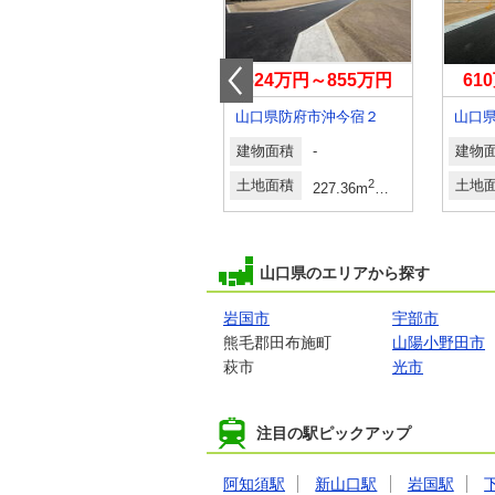
4,180万円
624万円～855万円
61
山口県玖珂郡和木町和木１
山口県防府市沖今宿２
2
建物面積
2
建物面積
-
建物
m
（30.80坪・31.43坪）（登記）
108.47m
（実測）
2
土地面積
2
土地面積
2
2
土地
m
（50.66坪・51.03坪）（登記）
155.64m
（登記）
227.36m
～297.1m
68.77
山口県のエリアから探す
岩国市
宇部市
熊毛郡田布施町
山陽小野田市
萩市
光市
注目の駅ピックアップ
阿知須駅
新山口駅
岩国駅