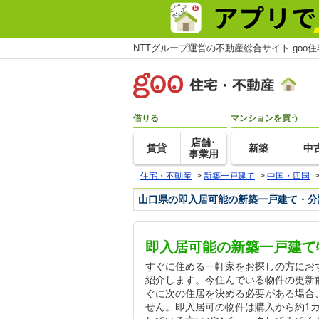
NTTグループ運営の不動産総合サイト goo
借りる
マンションを買う
店舗･
賃貸
新築
中
事業用
住宅・不動産
>
新築一戸建て
>
中国・四国
山口県の即入居可能の新築一戸建て・分
即入居可能の新築一戸建て
すぐに住める一軒家をお探しの方にお
紹介します。今住んでいる物件の更新
ぐに次の住居を決める必要がある場合
せん。即入居可の物件は購入から約1