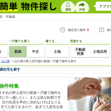
住宅・不動産
0
最近見た物件
保
一戸建てを買う
建てる
投資する
不動産
古
新築
中古
土地
土地活用
投資
>
山口県
>
山口県の即入居可能の新築一戸建て物件を探す
譲住宅を探す
物件特集
すすめの即入居可の新築一戸建て物件を
前に引っ越したい、または急な転勤です
、次の住居を早めに決めなければなりま
カ月で入居できるので、急ぎで入居先を探