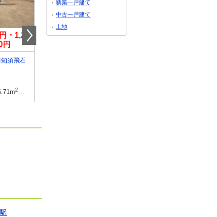
新築一戸建て
中古一戸建て
土地
0円・1,259
690万円
1,490万円～1,690
00円
山口県防府市大字田島
山口県下関市長府古江小
阿知須飛石
建物面積
-
建物面積
-
土地面積
2
2
土地面積
2
228.42m
～236.89m
171.97m
～
2
2
6.71m
・263.54m
（74.62坪・79.72坪）
口駅