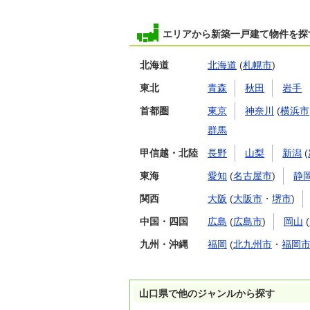
エリアから新築一戸建て物件を探
北海道
北海道
(
札幌市
)
東北
青森
秋田
岩手
首都圏
東京
神奈川
(
横浜市
群馬
甲信越・北陸
長野
山梨
新潟
(
東海
愛知
(
名古屋市
)
静
関西
大阪
(
大阪市
・
堺市
)
中国・四国
広島
(
広島市
)
岡山
(
九州・沖縄
福岡
(
北九州市
・
福岡
山口県で他のジャンルから探す