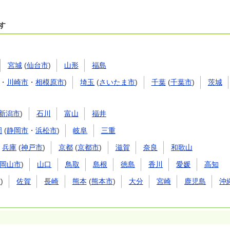
す
宮城
(
仙台市
)
山形
福島
・
川崎市
・
相模原市
)
埼玉
(
さいたま市
)
千葉
(
千葉市
)
茨城
新潟市
)
石川
富山
福井
岡
(
静岡市
・
浜松市
)
岐阜
三重
兵庫
(
神戸市
)
京都
(
京都市
)
滋賀
奈良
和歌山
岡山市
)
山口
鳥取
島根
徳島
香川
愛媛
高知
市
)
佐賀
長崎
熊本
(
熊本市
)
大分
宮崎
鹿児島
沖