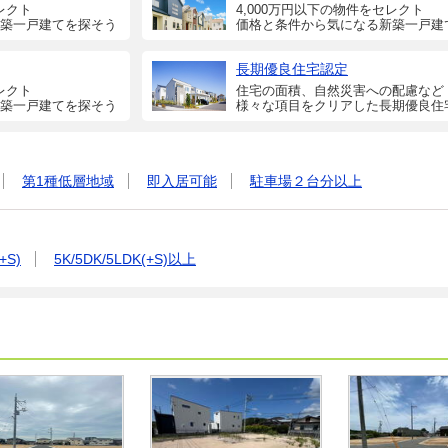
レクト
4,000万円以下の物件をセレクト
築一戸建てを探そう
価格と条件から気になる新築一戸建
長期優良住宅認定
レクト
住宅の面積、自然災害への配慮など
築一戸建てを探そう
様々な項目をクリアした長期優良住
第1種低層地域
即入居可能
駐車場２台分以上
+S)
5K/5DK/5LDK(+S)以上