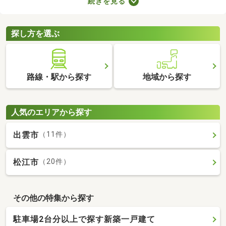
続きを見る
合、次の住居を早めに決めなければなりません。即入居可の物件
は購入から約1カ月で入居できるので、急ぎで入居先を探してい
る方はぜひチェックしてみてくださいね。
探し方を選ぶ
路線・駅から探す
地域から探す
人気のエリアから探す
出雲市
（11件）
松江市
（20件）
その他の特集から探す
駐車場2台分以上で探す新築一戸建て