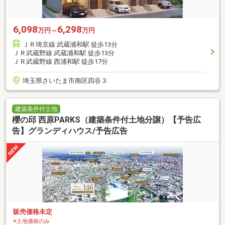
6,098
6,298
万円～
万円
ＪＲ埼京線 武蔵浦和駅 徒歩13分
ＪＲ武蔵野線 武蔵浦和駅 徒歩13分
ＪＲ武蔵野線 西浦和駅 徒歩17分
埼玉県さいたま市南区四谷３
建築条件付土地
櫻の邱 西原PARKS（建築条件付土地分譲）【予告広
告】グランディハウス/予告広告
販売価格未定
※土地価格のみ