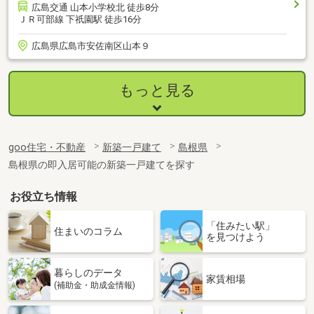
広島交通 山本小学校北 徒歩8分
ＪＲ可部線 下祇園駅 徒歩16分
広島県広島市安佐南区山本９
もっと見る
goo住宅・不動産
新築一戸建て
島根県
島根県の即入居可能の新築一戸建てを探す
お役立ち情報
「住みたい駅」
住まいのコラム
を見つけよう
暮らしのデータ
家賃相場
(補助金・助成金情報)