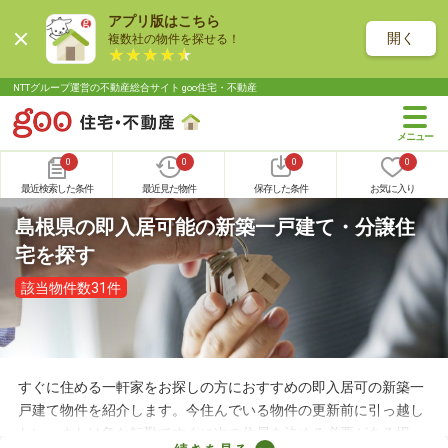
アプリ版はこちら
開く
複数社の物件を探せる！
NTTグループ運営の不動産総合サイト goo住宅・不動産
0
0
0
0
最近検索した条件
最近見た物件
保存した条件
お気に入り
島根県の即入居可能の新築一戸建て・分譲住
宅を探す
該当物件数31件
すぐに住める一軒家をお探しの方におすすめの即入居可の新築一
戸建て物件を紹介します。今住んでいる物件の更新前に引っ越し
たい、または急な転勤ですぐに次の住居を決める必要がある場