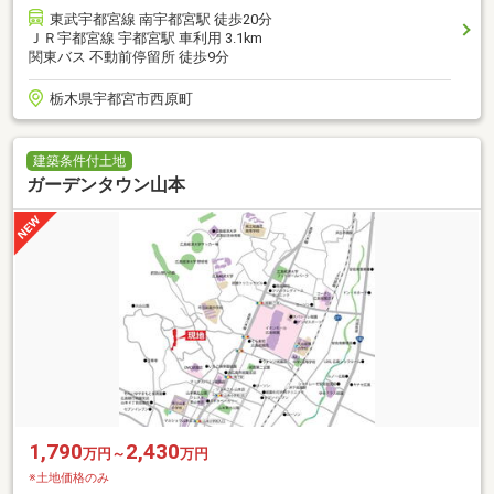
東武宇都宮線 南宇都宮駅 徒歩20分
ＪＲ宇都宮線 宇都宮駅 車利用 3.1km
関東バス 不動前停留所 徒歩9分
栃木県宇都宮市西原町
建築条件付土地
ガーデンタウン山本
1,790
2,430
万円～
万円
※土地価格のみ