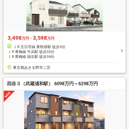
3,498
3,598
万円・
万円
ＪＲ五日市線 東秋留駅 徒歩5分
ＪＲ青梅線 牛浜駅 徒歩33分
ＪＲ青梅線 福生駅 徒歩34分
東京都あきる野市二宮
四谷３（武蔵浦和駅） 6098万円～6298万円