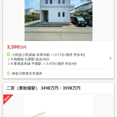
3,590
万円
小田急小田原線 本厚木駅 バス11分/酒井 停歩4分
ＪＲ相模線 社家駅 徒歩26分
ＪＲ東海道本線 平塚駅 バス47分/酒井 停歩4分
神奈川県厚木市酒井
二宮（東秋留駅） 3498万円・3598万円