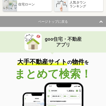
人気タウン
住宅ローン
ランキング
ページトップに戻る
goo住宅・不動産
アプリ
大手不動産サイト
物件
の
を
まとめて検索！