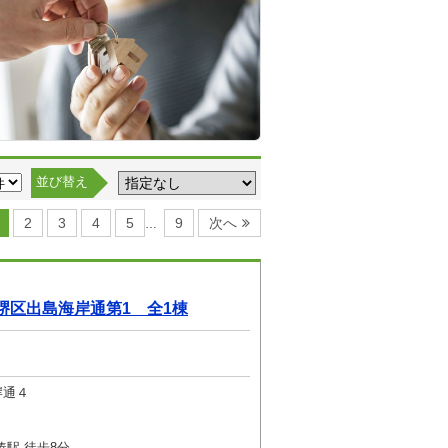
並び替え
2
3
4
5
9
次へ
…
堺区出島海岸通第1 全1棟
岸通４
駅 徒歩8分