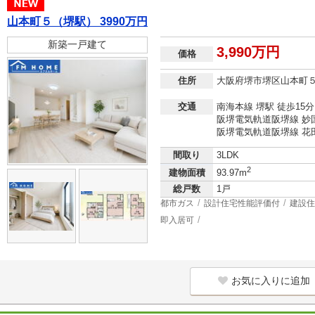
山本町５（堺駅） 3990万円
新築一戸建て
3,990万円
価格
住所
大阪府堺市堺区山本町
交通
南海本線 堺駅 徒歩15分
阪堺電気軌道阪堺線 妙国
阪堺電気軌道阪堺線 花田
間取り
3LDK
2
建物面積
93.97m
総戸数
1戸
都市ガス
設計住宅性能評価付
建設住
即入居可
お気に入りに追加