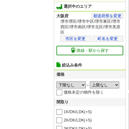
選択中のエリア
大阪府
都道府県を変更
堺市堺区/堺市中区/堺市東区/堺市
西区/堺市南区/堺市北区/堺市美原
区
市区を変更
町名を変更
路線・駅から探す
絞込み条件
価格
～
価格未定の物件を除く
間取り
1K/DK/LDK(+S)
2K/DK/LDK(+S)
3K/DK/LDK(+S)