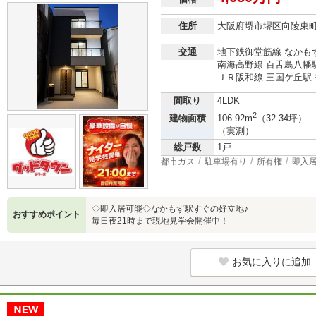
住所
大阪府堺市堺区向陵東
交通
地下鉄御堂筋線 なかもず
南海高野線 百舌鳥八幡駅
ＪＲ阪和線 三国ケ丘駅 
間取り
4LDK
2
建物面積
106.92m
（32.34坪）
（実測）
総戸数
1戸
都市ガス
駐車場有り
所有権
即入
◇即入居可能◇なかもず駅すぐの好立地♪
おすすめポイント
毎日夜21時まで現地見学会開催中！
お気に入りに追加