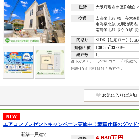
住所
大阪府堺市南区御池台
交通
南海泉北線 栂・美木多駅
南海泉北線 光明池駅 徒
南海泉北線 泉ケ丘駅 徒
間取り
3LDK【住宅ローンに
2
建物面積
109.3m
33.06坪
総戸数
1戸
都市ガス
ルーフバルコニー
2階建て
建設住宅性能評価付
所有権
お気に入りに追加
エアコンプレゼントキャンペーン実施中！豪華仕様のグッド
新築一戸建て
4,680万円
価格