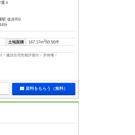
岸通４
駅 徒歩8分
14分
2
土地面積
167.17m
50.56坪
付
建設住宅性能評価付
所有権
資料をもらう（無料）