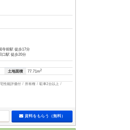
５
寺前駅 徒歩17分
口駅 徒歩20分
2
土地面積
77.71m
宅性能評価付
所有権
駐車2台以上
資料をもらう（無料）