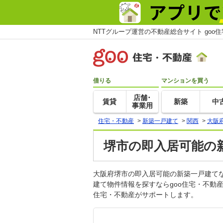
NTTグループ運営の不動産総合サイト goo
借りる
マンションを買う
店舗･
賃貸
新築
中
事業用
住宅・不動産
>
新築一戸建て
>
関西
>
大阪
堺市の即入居可能の
大阪府堺市の即入居可能の新築一戸建て
建て物件情報を探すならgoo住宅・不動
住宅・不動産がサポートします。