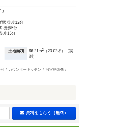
町３
駅 徒歩12分
 徒歩5分
徒歩15分
2
土地面積
66.21m
（20.02坪）（実
測）
居可
カウンターキッチン
浴室乾燥機
資料をもらう（無料）