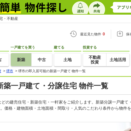
住宅・不動産
0
最近見た物件
保
一戸建てを買う
建てる
投資する
不動産
古
新築
中古
土地
土地活用
投資
府
>
堺市
>
堺市の即入居可能の新築一戸建て 物件一覧
新築一戸建て・分譲住宅 物件一覧
などの建売住宅・新築住宅・一軒家をご紹介します。新築分譲一戸建て
産。価格・建物面積・土地面積・間取り・人気のこだわり条件から物件を