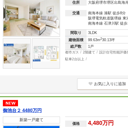
住所
大阪府堺市堺区出島海
交通
南海本線 湊駅 徒歩8分
阪堺電気軌道阪堺線 東湊
南海本線 石津川駅 徒歩
間取り
3LDK
2
建物面積
99.63m
30.13坪
総戸数
1戸
都市ガス
2階建て
設計住宅性能評価
駐車2台以上
お気に入りに追加
御池台２ 4480万円
新築一戸建て
4,480万円
価格