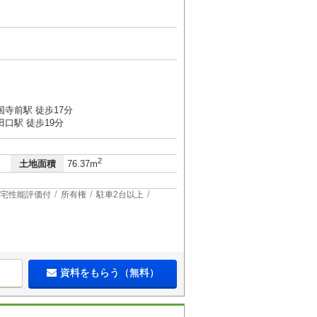
５
寺前駅 徒歩17分
口駅 徒歩19分
2
土地面積
76.37m
宅性能評価付
所有権
駐車2台以上
資料をもらう（無料）