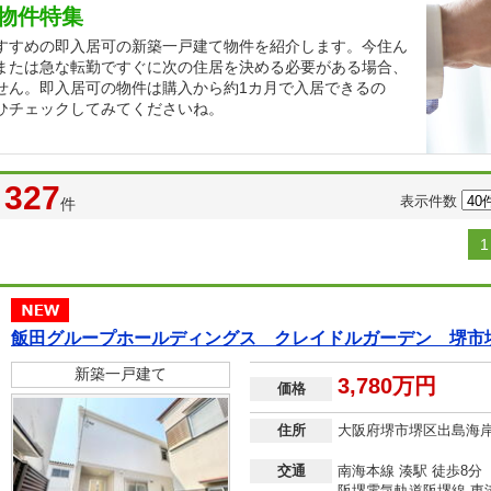
物件特集
すすめの即入居可の新築一戸建て物件を紹介します。今住ん
または急な転勤ですぐに次の住居を決める必要がある場合、
せん。即入居可の物件は購入から約1カ月で入居できるの
ひチェックしてみてくださいね。
327
表示件数
件
1
飯田グループホールディングス クレイドルガーデン 堺市
新築一戸建て
3,780万円
価格
住所
大阪府堺市堺区出島海
交通
南海本線 湊駅 徒歩8分
阪堺電気軌道阪堺線 東湊