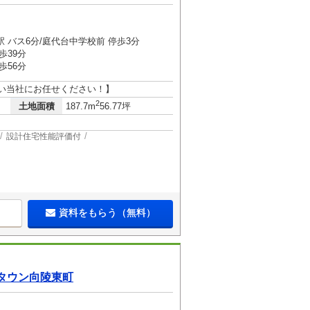
２
 バス6分/庭代台中学校前 停歩3分
歩39分
歩56分
強い当社にお任せください！】
2
土地面積
187.7m
56.77坪
設計住宅性能評価付
資料をもらう（無料）
タウン向陵東町