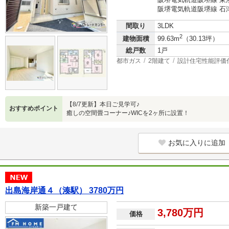
阪堺電気軌道阪堺線 石津
間取り
3LDK
2
建物面積
99.63m
（30.13坪）
総戸数
1戸
都市ガス
2階建て
設計住宅性能評価
【8/7更新】本日ご見学可♪
おすすめポイント
癒しの空間畳コーナー♪WICを2ヶ所に設置！
お気に入りに追加
出島海岸通４（湊駅） 3780万円
新築一戸建て
3,780万円
価格