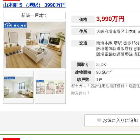
山本町５（堺駅） 3990万円
新築一戸建て
3,990万円
価格
住所
大阪府堺市堺区山本町
交通
南海本線 堺駅 徒歩15分
阪堺電気軌道阪堺線 妙国
阪堺電気軌道阪堺線 花田
間取り
3LDK
2
建物面積
93.56m
総戸数
1戸
都市ガス
設計住宅性能評価付
建設住
即入居可
お気に入りに追加