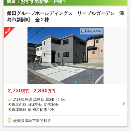
新着！おすすめ新築一戸建て
飯田グループホールディングス リーブルガーデン 津
島市新開町 全２棟
2,730
2,830
万円・
万円
名鉄津島線 津島駅 車利用 2.6km
名鉄尾西線 日比野駅 徒歩36分
名鉄津島線 藤浪駅 徒歩40分
愛知県津島市新開町３