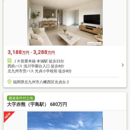
3,188
3,288
万円・
万円
ＪＲ筑豊本線 本城駅 徒歩23分
西鉄バス 浅川学園台入口 徒歩8分
北九州市営バス 光貞小学校前 徒歩8分
福岡県北九州市八幡西区光貞台２
建築条件付土地
大字赤熊（宇島駅） 680万円