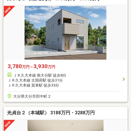
3,780
3,930
万円～
万円
ＪＲ久大本線 南大分駅 徒歩8分
ＪＲ久大本線 古国府駅 徒歩31分
ＪＲ久大本線 賀来駅 徒歩35分
大分県大分市田中町２
光貞台２（本城駅） 3188万円・3288万円