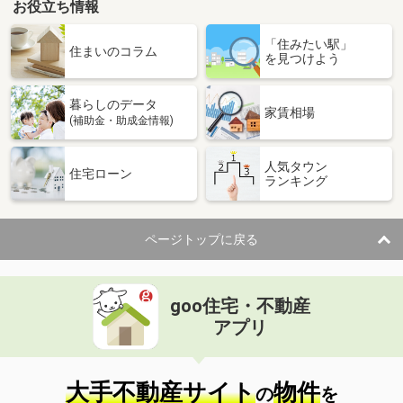
お役立ち情報
「住みたい駅」
住まいのコラム
を見つけよう
暮らしのデータ
家賃相場
(補助金・助成金情報)
人気タウン
住宅ローン
ランキング
ページトップに戻る
goo住宅・不動産
アプリ
大手不動産サイト
物件
の
を