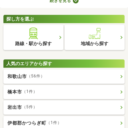
続きを見る
合、次の住居を早めに決めなければなりません。即入居可の物件
は購入から約1カ月で入居できるので、急ぎで入居先を探してい
る方はぜひチェックしてみてくださいね。
探し方を選ぶ
路線・駅から探す
地域から探す
人気のエリアから探す
和歌山市
（56件）
橋本市
（1件）
岩出市
（5件）
伊都郡かつらぎ町
（1件）