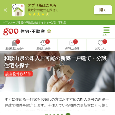
アプリ版はこちら
開く
複数社の物件を探せる！
NTTグループ運営の不動産総合サイト goo住宅・不動産
0
0
0
0
最近検索した条件
最近見た物件
保存した条件
お気に入り
和歌山県の即入居可能の新築一戸建て・分譲
住宅を探す
該当物件数63件
すぐに住める一軒家をお探しの方におすすめの即入居可の新築一
戸建て物件を紹介します。今住んでいる物件の更新前に引っ越し
たい、または急な転勤ですぐに次の住居を決める必要がある場