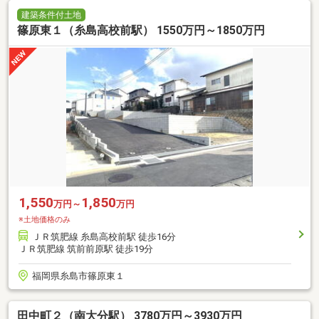
建築条件付土地
篠原東１（糸島高校前駅） 1550万円～1850万円
1,550
1,850
万円～
万円
※土地価格のみ
ＪＲ筑肥線 糸島高校前駅 徒歩16分
ＪＲ筑肥線 筑前前原駅 徒歩19分
福岡県糸島市篠原東１
田中町２（南大分駅） 3780万円～3930万円