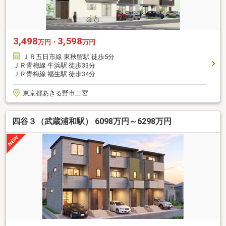
3,498
3,598
万円・
万円
ＪＲ五日市線 東秋留駅 徒歩5分
ＪＲ青梅線 牛浜駅 徒歩33分
ＪＲ青梅線 福生駅 徒歩34分
東京都あきる野市二宮
四谷３（武蔵浦和駅） 6098万円～6298万円