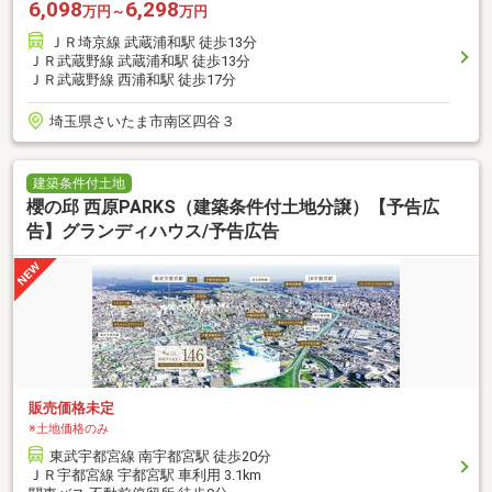
6,098
6,298
万円～
万円
ＪＲ埼京線 武蔵浦和駅 徒歩13分
ＪＲ武蔵野線 武蔵浦和駅 徒歩13分
ＪＲ武蔵野線 西浦和駅 徒歩17分
埼玉県さいたま市南区四谷３
建築条件付土地
櫻の邱 西原PARKS（建築条件付土地分譲）【予告広
告】グランディハウス/予告広告
販売価格未定
※土地価格のみ
東武宇都宮線 南宇都宮駅 徒歩20分
ＪＲ宇都宮線 宇都宮駅 車利用 3.1km