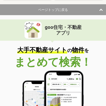
ページトップに戻る
goo住宅・不動産
アプリ
大手不動産サイト
物件
の
を
まとめて検索！