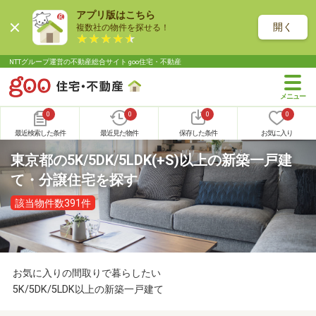
アプリ版はこちら
開く
複数社の物件を探せる！
NTTグループ運営の不動産総合サイト goo住宅・不動産
0
0
0
0
最近検索した条件
最近見た物件
保存した条件
お気に入り
東京都の5K/5DK/5LDK(+S)以上の新築一戸建
て・分譲住宅を探す
該当物件数391件
お気に入りの間取りで暮らしたい
5K/5DK/5LDK以上の新築一戸建て