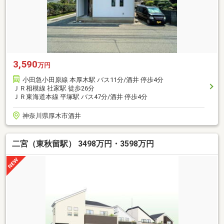
3,590
万円
小田急小田原線 本厚木駅 バス11分/酒井 停歩4分
ＪＲ相模線 社家駅 徒歩26分
ＪＲ東海道本線 平塚駅 バス47分/酒井 停歩4分
神奈川県厚木市酒井
二宮（東秋留駅） 3498万円・3598万円