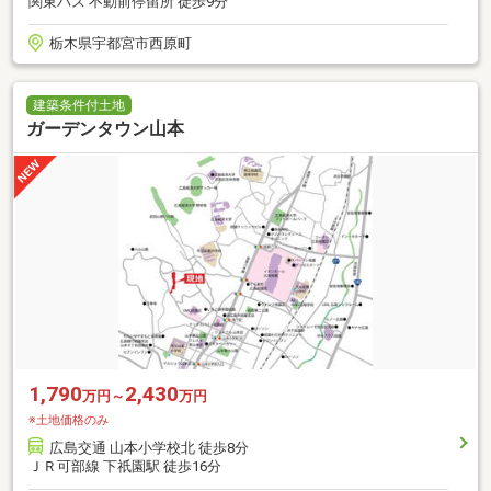
関東バス 不動前停留所 徒歩9分
栃木県宇都宮市西原町
建築条件付土地
ガーデンタウン山本
1,790
2,430
万円～
万円
※土地価格のみ
広島交通 山本小学校北 徒歩8分
ＪＲ可部線 下祇園駅 徒歩16分