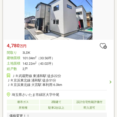
4,780
万円
間取り
3LDK
建物面積
2
101.04m
（30.56坪）
土地面積
2
142.22m
（43.02坪）
総戸数
2戸
ＪＲ武蔵野線 東浦和駅 徒歩22分
ＪＲ京浜東北線 浦和駅 徒歩51分
ＪＲ京浜東北線 大宮駅 車利用 6.3km
埼玉県さいたま市緑区大字中尾
都市ガス
2階建て
設計住宅性能評価付
所有権
駐車2台以上
即入居可
価格変更！！