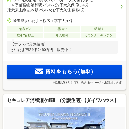
ＪＲ埼京線 南与野駅 バス16分/下大久保 停歩5分
ＪＲ宇都宮線 浦和駅 バス27分/下大久保 停歩5分
東武東上線 志木駅 バス25分/下大久保 停歩5分
埼玉県さいたま市桜区大字下大久保
都市ガス
2階建て
所有権
駐車2台以上
即入居可
カウンターキッチン
【ポラスの分譲住宅】
さいたま市24棟!3480万円～販売中！
資料をもらう(無料)
※SUUMOのお問い合わせページへ移動します
セキュレア浦和瀬ケ崎II (分譲住宅)【ダイワハウス】