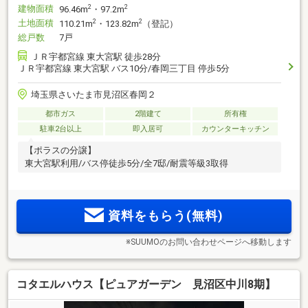
建物面積
2
2
96.46m
・97.2m
土地面積
2
2
110.21m
・123.82m
（登記）
総戸数
7戸
ＪＲ宇都宮線 東大宮駅 徒歩28分
ＪＲ宇都宮線 東大宮駅 バス10分/春岡三丁目 停歩5分
埼玉県さいたま市見沼区春岡２
都市ガス
2階建て
所有権
駐車2台以上
即入居可
カウンターキッチン
【ポラスの分譲】
東大宮駅利用/バス停徒歩5分/全7邸/耐震等級3取得
資料をもらう(無料)
※SUUMOのお問い合わせページへ移動します
コタエルハウス【ピュアガーデン 見沼区中川8期】