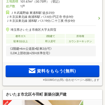
土地面積
2
101.67m
（30.75坪）（登記）
総戸数
1戸
ＪＲ武蔵野線 東浦和駅 徒歩25分
ＪＲ京浜東北線 南浦和駅 バス6分/円正寺 停歩9分
ＪＲ京浜東北線 浦和駅 バス19分/二十三夜 停歩9分
埼玉県さいたま市南区大字太田窪
都市ガス
2階建て
所有権
駐車2台以上
即入居可
カウンターキッチン
《2階建×6ｍ公道面×駐車2台可》
《LDK上部吹抜×ZEH水準住宅》
資料をもらう(無料)
※SUUMOのお問い合わせページへ移動します
さいたま市北区今羽町 新築分譲戸建