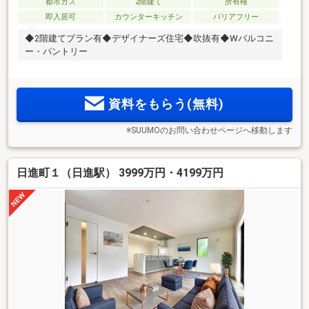
都市ガス
2階建て
所有権
即入居可
カウンターキッチン
バリアフリー
◆2階建てプラン有◆デザイナーズ住宅◆吹抜有◆Wバルコニ
ー・パントリー
資料をもらう(無料)
※SUUMOのお問い合わせページへ移動します
日進町１（日進駅） 3999万円・4199万円