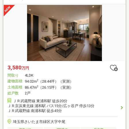
3,580
万円
間取り
4LDK
建物面積
2
94.02m
（28.44坪）（実測）
土地面積
2
86.47m
（26.15坪）（実測）
総戸数
2戸
ＪＲ武蔵野線 東浦和駅 徒歩20分
ＪＲ京浜東北線 浦和駅 バス15分/広ヶ谷戸 停歩13分
ＪＲ武蔵野線 南浦和駅 徒歩45分
埼玉県さいたま市緑区大字中尾