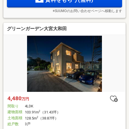
※SUUMOのお問い合わせページへ移動します
グリーンガーデン大宮大和田
4,480
万円
間取り
4LDK
建物面積
2
103.91m
（31.43坪）
土地面積
2
128.5m
（38.87坪）
総戸数
3戸