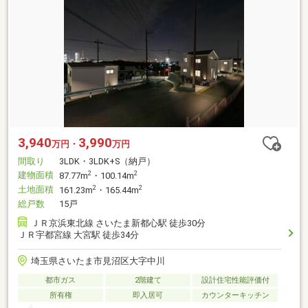
3,940
3,990
万円・
万円
間取り
3LDK・3LDK+S（納戸）
建物面積
2
2
87.77m
・100.14m
土地面積
2
2
161.23m
・165.44m
総戸数
15戸
ＪＲ京浜東北線 さいたま新都心駅 徒歩30分
ＪＲ宇都宮線 大宮駅 徒歩34分
埼玉県さいたま市見沼区大字中川
都市ガス
2階建て
設計住宅性能評価付
所有権
即入居可
カウンターキッチン