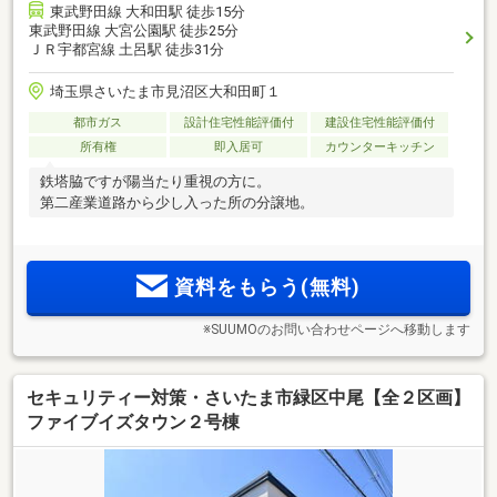
東武野田線 大和田駅 徒歩15分
東武野田線 大宮公園駅 徒歩25分
ＪＲ宇都宮線 土呂駅 徒歩31分
埼玉県さいたま市見沼区大和田町１
都市ガス
設計住宅性能評価付
建設住宅性能評価付
所有権
即入居可
カウンターキッチン
鉄塔脇ですが陽当たり重視の方に。
第二産業道路から少し入った所の分譲地。
資料をもらう(無料)
※SUUMOのお問い合わせページへ移動します
セキュリティー対策・さいたま市緑区中尾【全２区画】
ファイブイズタウン２号棟