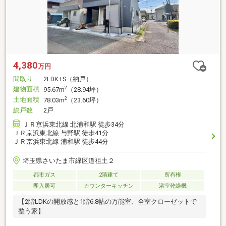
4,380
万円
間取り
2LDK+S（納戸）
建物面積
2
95.67m
（28.94坪）
土地面積
2
78.03m
（23.60坪）
総戸数
2戸
ＪＲ京浜東北線 北浦和駅 徒歩34分
ＪＲ京浜東北線 与野駅 徒歩41分
ＪＲ京浜東北線 浦和駅 徒歩44分
埼玉県さいたま市緑区道祖土２
都市ガス
2階建て
所有権
即入居可
カウンターキッチン
浴室乾燥機
【2階LDKの開放感と1階6.8帖の万能室、全室クローゼットで
整う家】