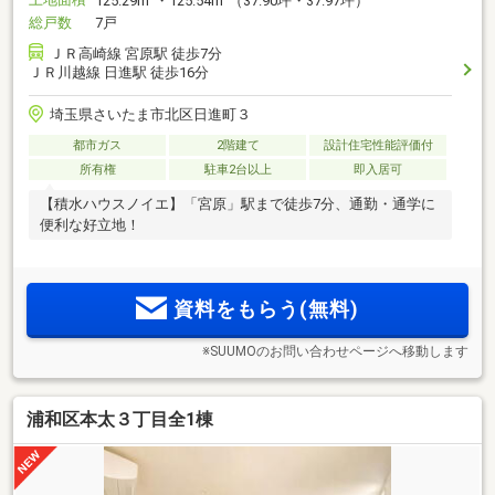
125.29m
・125.54m
（37.90坪・37.97坪）
総戸数
7戸
ＪＲ高崎線 宮原駅 徒歩7分
ＪＲ川越線 日進駅 徒歩16分
埼玉県さいたま市北区日進町３
都市ガス
2階建て
設計住宅性能評価付
所有権
駐車2台以上
即入居可
【積水ハウスノイエ】「宮原」駅まで徒歩7分、通勤・通学に
便利な好立地！
資料をもらう(無料)
※SUUMOのお問い合わせページへ移動します
浦和区本太３丁目全1棟