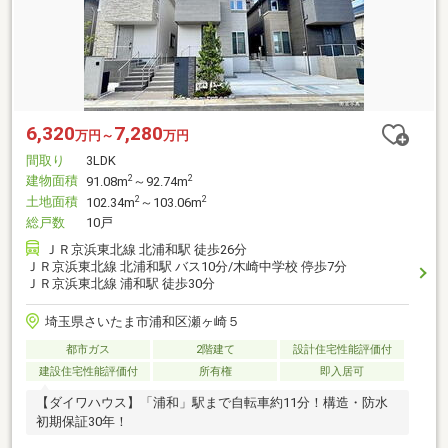
6,320
7,280
万円～
万円
間取り
3LDK
建物面積
2
2
91.08m
～92.74m
土地面積
2
2
102.34m
～103.06m
総戸数
10戸
ＪＲ京浜東北線 北浦和駅 徒歩26分
ＪＲ京浜東北線 北浦和駅 バス10分/木崎中学校 停歩7分
ＪＲ京浜東北線 浦和駅 徒歩30分
埼玉県さいたま市浦和区瀬ヶ崎５
都市ガス
2階建て
設計住宅性能評価付
建設住宅性能評価付
所有権
即入居可
【ダイワハウス】「浦和」駅まで自転車約11分！構造・防水
初期保証30年！