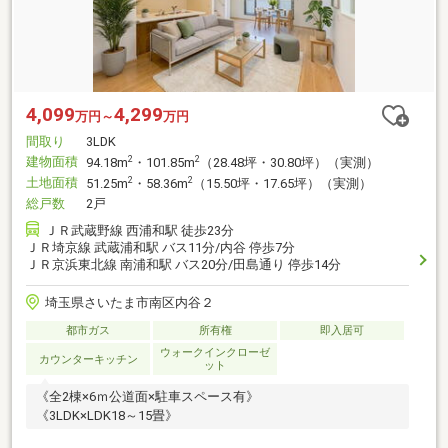
4,099
4,299
万円～
万円
間取り
3LDK
建物面積
2
2
94.18m
・101.85m
（28.48坪・30.80坪）（実測）
土地面積
2
2
51.25m
・58.36m
（15.50坪・17.65坪）（実測）
総戸数
2戸
ＪＲ武蔵野線 西浦和駅 徒歩23分
ＪＲ埼京線 武蔵浦和駅 バス11分/内谷 停歩7分
ＪＲ京浜東北線 南浦和駅 バス20分/田島通り 停歩14分
埼玉県さいたま市南区内谷２
都市ガス
所有権
即入居可
ウォークインクローゼ
カウンターキッチン
ット
《全2棟×6ｍ公道面×駐車スペース有》
《3LDK×LDK18～15畳》