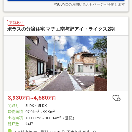
※SUUMOのお問い合わせページへ移動します
更新あり
ポラスの分譲住宅 マチエ南与野アイ・ライクス2期
3,930
4,680
万円～
万円
間取り
3LDK～5LDK
建物面積
2
2
97.91m
～99.9m
土地面積
2
2
100.11m
～100.14m
（登記）
総戸数
24戸