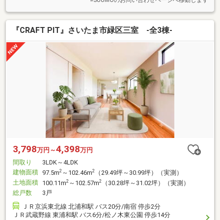
※SUUMOのお問い合わせページへ移動します
『CRAFT PIT』さいたま市緑区三室 -全3棟-
3,798
4,398
万円～
万円
間取り
3LDK～4LDK
建物面積
2
2
97.5m
～102.46m
（29.49坪～30.99坪）（実測）
土地面積
2
2
100.11m
～102.57m
（30.28坪～31.02坪）（実測）
総戸数
3戸
ＪＲ京浜東北線 北浦和駅 バス20分/南宿 停歩2分
ＪＲ武蔵野線 東浦和駅 バス6分/松ノ木東公園 停歩14分