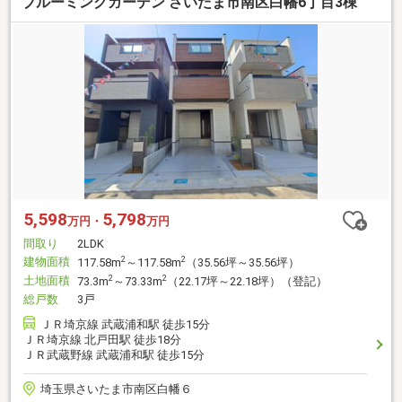
ブルーミングガーデン さいたま市南区白幡6丁目3棟
5,598
5,798
万円・
万円
間取り
2LDK
建物面積
2
2
117.58m
～117.58m
（35.56坪～35.56坪）
土地面積
2
2
73.3m
～73.33m
（22.17坪～22.18坪）（登記）
総戸数
3戸
ＪＲ埼京線 武蔵浦和駅 徒歩15分
ＪＲ埼京線 北戸田駅 徒歩18分
ＪＲ武蔵野線 武蔵浦和駅 徒歩15分
埼玉県さいたま市南区白幡６