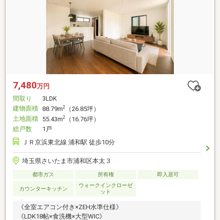
7,480
万円
間取り
3LDK
建物面積
2
88.79m
（26.85坪）
土地面積
2
55.43m
（16.76坪）
総戸数
1戸
ＪＲ京浜東北線 浦和駅 徒歩10分
埼玉県さいたま市浦和区本太３
都市ガス
所有権
即入居可
ウォークインクローゼ
カウンターキッチン
ット
《全室エアコン付き×ZEH水準仕様》
《LDK18帖×食洗機×大型WIC》