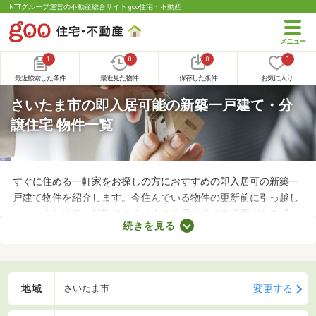
NTTグループ運営の不動産総合サイト goo住宅・不動産
1
0
0
0
最近検索した条件
最近見た物件
保存した条件
お気に入り
さいたま市の即入居可能の新築一戸建て・分
譲住宅 物件一覧
すぐに住める一軒家をお探しの方におすすめの即入居可の新築一
戸建て物件を紹介します。今住んでいる物件の更新前に引っ越し
たい、または急な転勤ですぐに次の住居を決める必要がある場
続きを見る
合、次の住居を早めに決めなければなりません。即入居可の物件
は購入から約1カ月で入居できるので、急ぎで入居先を探してい
る方はぜひチェックしてみてくださいね。
地域
変更する
さいたま市