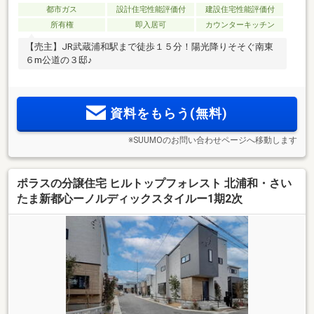
都市ガス
設計住宅性能評価付
建設住宅性能評価付
所有権
即入居可
カウンターキッチン
【売主】JR武蔵浦和駅まで徒歩１５分！陽光降りそそぐ南東
６m公道の３邸♪
資料をもらう(無料)
※SUUMOのお問い合わせページへ移動します
ポラスの分譲住宅 ヒルトップフォレスト 北浦和・さい
たま新都心ーノルディックスタイルー1期2次