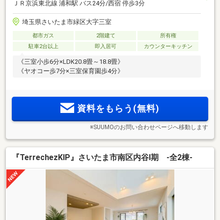
ＪＲ京浜東北線 浦和駅 バス24分/西宿 停歩3分
埼玉県さいたま市緑区大字三室
都市ガス
2階建て
所有権
駐車2台以上
即入居可
カウンターキッチン
《三室小歩6分×LDK20.8畳～18.8畳》
《ヤオコー歩7分×三室保育園歩4分》
資料をもらう(無料)
※SUUMOのお問い合わせページへ移動します
『TerrechezKIP』さいたま市南区内谷Ⅰ期 -全2棟-