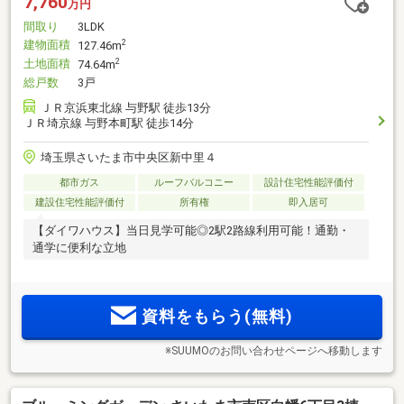
7,760
万円
間取り
3LDK
建物面積
2
127.46m
土地面積
2
74.64m
総戸数
3戸
ＪＲ京浜東北線 与野駅 徒歩13分
ＪＲ埼京線 与野本町駅 徒歩14分
埼玉県さいたま市中央区新中里４
都市ガス
ルーフバルコニー
設計住宅性能評価付
建設住宅性能評価付
所有権
即入居可
【ダイワハウス】当日見学可能◎2駅2路線利用可能！通勤・
通学に便利な立地
資料をもらう(無料)
※SUUMOのお問い合わせページへ移動します