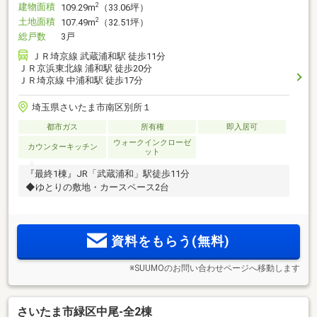
建物面積
2
109.29m
（33.06坪）
土地面積
2
107.49m
（32.51坪）
総戸数
3戸
ＪＲ埼京線 武蔵浦和駅 徒歩11分
ＪＲ京浜東北線 浦和駅 徒歩20分
ＪＲ埼京線 中浦和駅 徒歩17分
埼玉県さいたま市南区別所１
都市ガス
所有権
即入居可
ウォークインクローゼ
カウンターキッチン
ット
『最終1棟』JR「武蔵浦和」駅徒歩11分
◆ゆとりの敷地・カースペース2台
資料をもらう(無料)
※SUUMOのお問い合わせページへ移動します
さいたま市緑区中尾-全2棟