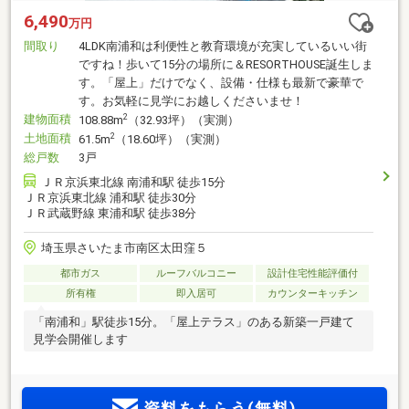
6,490
万円
間取り
4LDK南浦和は利便性と教育環境が充実しているいい街
ですね！歩いて15分の場所に＆RESORTHOUSE誕生しま
す。「屋上」だけでなく、設備・仕様も最新で豪華で
す。お気軽に見学にお越しくださいませ！
建物面積
2
108.88m
（32.93坪）（実測）
土地面積
2
61.5m
（18.60坪）（実測）
総戸数
3戸
ＪＲ京浜東北線 南浦和駅 徒歩15分
ＪＲ京浜東北線 浦和駅 徒歩30分
ＪＲ武蔵野線 東浦和駅 徒歩38分
埼玉県さいたま市南区太田窪５
都市ガス
ルーフバルコニー
設計住宅性能評価付
所有権
即入居可
カウンターキッチン
「南浦和」駅徒歩15分。「屋上テラス」のある新築一戸建て
見学会開催します
資料をもらう(無料)