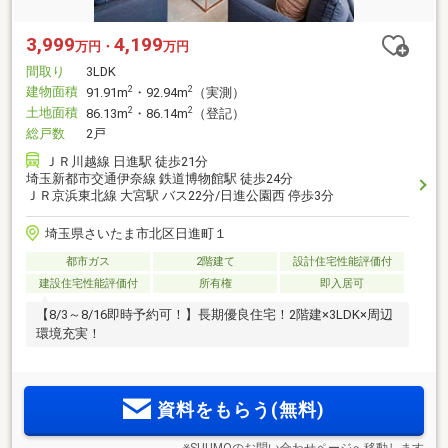
3,999
4,199
万円・
万円
間取り
3LDK
建物面積
2
2
91.91m
・92.94m
（実測）
土地面積
2
2
86.13m
・86.14m
（登記）
総戸数
2戸
ＪＲ川越線 日進駅 徒歩21分
埼玉新都市交通伊奈線 鉄道博物館駅 徒歩24分
ＪＲ京浜東北線 大宮駅 バス22分/日進公園西 停歩3分
埼玉県さいたま市北区日進町１
都市ガス
2階建て
設計住宅性能評価付
建設住宅性能評価付
所有権
即入居可
【8/3～8/16即時予約可！】長期優良住宅！2階建×3LDK×周辺
環境充実！
資料をもらう(無料)