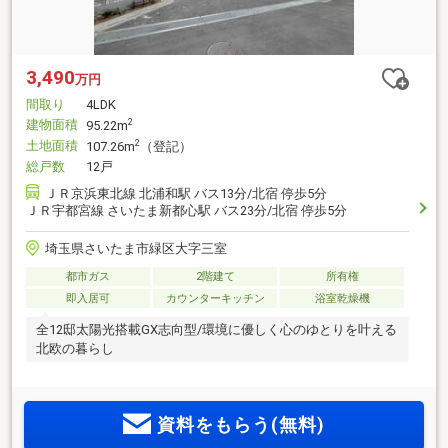
3,490
万円
間取り
4LDK
建物面積
2
95.22m
土地面積
2
107.26m
（登記）
総戸数
12戸
ＪＲ京浜東北線 北浦和駅 バス13分/北宿 停歩5分
ＪＲ宇都宮線 さいたま新都心駅 バス23分/北宿 停歩5分
埼玉県さいたま市緑区大字三室
都市ガス
2階建て
所有権
即入居可
カウンターキッチン
浴室乾燥機
全12邸太陽光搭載GX志向型/環境に優しく心のゆとりを叶える
北欧の暮らし
資料をもらう(無料)