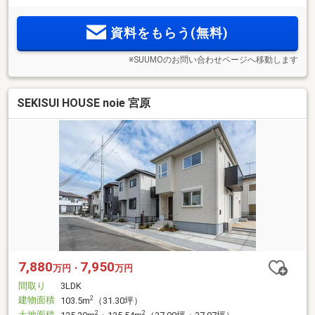
資料をもらう(無料)
※SUUMOのお問い合わせページへ移動します
SEKISUI HOUSE noie 宮原
7,880
7,950
万円・
万円
間取り
3LDK
建物面積
2
103.5m
（31.30坪）
土地面積
2
2