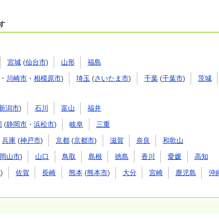
す
宮城
(
仙台市
)
山形
福島
・
川崎市
・
相模原市
)
埼玉
(
さいたま市
)
千葉
(
千葉市
)
茨城
新潟市
)
石川
富山
福井
岡
(
静岡市
・
浜松市
)
岐阜
三重
兵庫
(
神戸市
)
京都
(
京都市
)
滋賀
奈良
和歌山
岡山市
)
山口
鳥取
島根
徳島
香川
愛媛
高知
市
)
佐賀
長崎
熊本
(
熊本市
)
大分
宮崎
鹿児島
沖