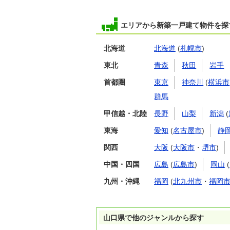
エリアから新築一戸建て物件を探
北海道
北海道
(
札幌市
)
東北
青森
秋田
岩手
首都圏
東京
神奈川
(
横浜市
群馬
甲信越・北陸
長野
山梨
新潟
(
東海
愛知
(
名古屋市
)
静
関西
大阪
(
大阪市
・
堺市
)
中国・四国
広島
(
広島市
)
岡山
(
九州・沖縄
福岡
(
北九州市
・
福岡
山口県で他のジャンルから探す