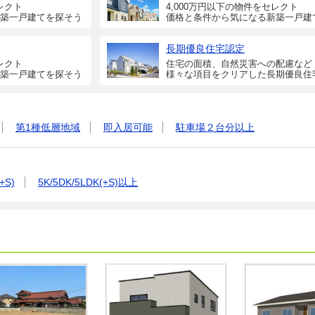
レクト
4,000万円以下の物件をセレクト
築一戸建てを探そう
価格と条件から気になる新築一戸建
長期優良住宅認定
レクト
住宅の面積、自然災害への配慮など
築一戸建てを探そう
様々な項目をクリアした長期優良住
第1種低層地域
即入居可能
駐車場２台分以上
+S)
5K/5DK/5LDK(+S)以上