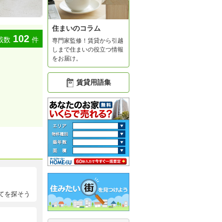
住まいのコラム
102
載数
件
専門家監修！賃貸から引越
しまで住まいの役立つ情報
をお届け。
賃貸用語集
てを探そう