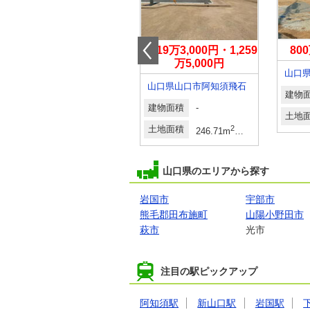
2,088万円～2,288万円
1,119万3,000円・1,259
80
万5,000円
山口県山口市天花２
山口
山口県山口市阿知須飛石
2
建物面積
2
2
建物
（30.68坪・33.06坪）
95.58m
～113.4m
（登記）
建物面積
-
2
土地面積
2
2
土地
m
（49.28坪・49.49坪）
135.56m
～173.11m
（登記）
土地面積
2
2
246.71m
・263.54m
（74.
山口県のエリアから探す
岩国市
宇部市
熊毛郡田布施町
山陽小野田市
萩市
光市
注目の駅ピックアップ
阿知須駅
新山口駅
岩国駅