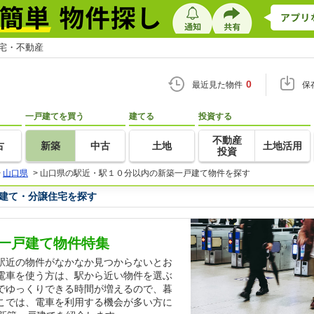
住宅・不動産
0
最近見た物件
保
一戸建てを買う
建てる
投資する
不動産
古
新築
中古
土地
土地活用
投資
>
山口県
>
山口県の駅近・駅１０分以内の新築一戸建て物件を探す
建て・分譲住宅を探す
一戸建て物件特集
駅近の物件がなかなか見つからないとお
電車を使う方は、駅から近い物件を選ぶ
でゆっくりできる時間が増えるので、暮
こでは、電車を利用する機会が多い方に