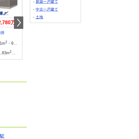
新築一戸建て
中古一戸建て
土地
2,780万円
4,490万円
2,798万円
柳井
山口県下関市長府古江小路町
山口県下関市富任町２
2
2
建物面積
2
建物面積
2
3坪
.1m
・95.58m
104.33m
99.36m
（30.05坪）
2
2
土地面積
2
土地面積
2
0坪
1.83m
・239.84m
189.63m
133.16m
（
口駅