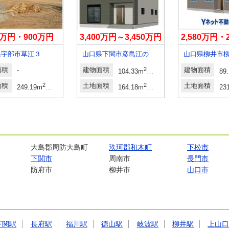
0万円・900万円
3,400万円～3,450万円
2,580万円・
県宇部市草江３
山口県下関市彦島江の浦町６
山口県柳井市
面積
-
建物面積
2
2
建物面積
104.33m
～105.57m
31.55坪～31.9
89
面積
2
2
土地面積
2
2
土地面積
249.19m
・272.96m
（75.37坪・82.57坪）
164.18m
～167.96m
49.66坪～50.8
23
62坪・79.72坪）
大島郡周防大島町
玖珂郡和木町
下松市
下関市
周南市
長門市
防府市
柳井市
山口市
下関駅
長府駅
福川駅
徳山駅
岐波駅
柳井駅
上山