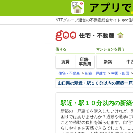
NTTグループ運営の不動産総合サイト goo
借りる
マンションを買う
店舗･
賃貸
新築
中
事業用
住宅・不動産
>
新築一戸建て
>
中国・四国
山口県の駅近・駅１０分以内の新築一戸
駅近・駅１０分以内の新築
新築の一戸建てを購入したいけれど、
困りではありませんか？通勤や通学に
ことで移動の負担を減らせます。自宅
らしやすさを実感できるでしょう。こ