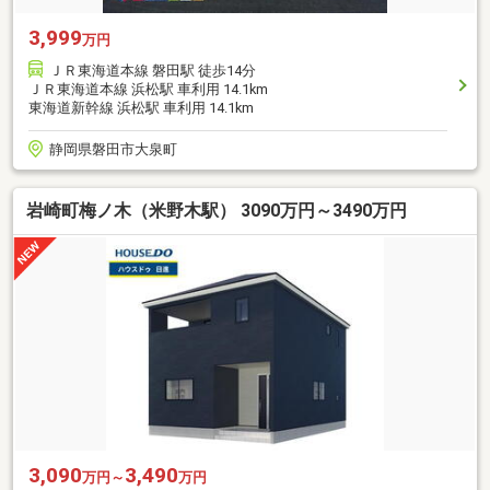
3,999
万円
ＪＲ東海道本線 磐田駅 徒歩14分
ＪＲ東海道本線 浜松駅 車利用 14.1km
東海道新幹線 浜松駅 車利用 14.1km
静岡県磐田市大泉町
岩崎町梅ノ木（米野木駅） 3090万円～3490万円
3,090
3,490
万円～
万円