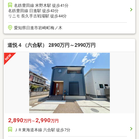
名鉄豊田線 米野木駅 徒歩41分
名鉄豊田線 日進駅 徒歩43分
リニモ 長久手古戦場駅 徒歩44分
愛知県日進市岩崎町梅ノ木
道悦４（六合駅） 2890万円～2990万円
2,890
2,990
万円～
万円
ＪＲ東海道本線 六合駅 徒歩7分