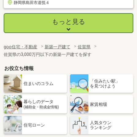
静岡県島田市道悦４
もっと見る
goo住宅・不動産
新築一戸建て
佐賀県
佐賀県の3,000万円以下の新築一戸建てを探す
お役立ち情報
「住みたい駅」
住まいのコラム
を見つけよう
暮らしのデータ
家賃相場
(補助金・助成金情報)
人気タウン
住宅ローン
ランキング