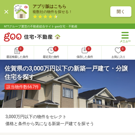
アプリ版はこちら
開く
複数社の物件を探せる！
NTTグループ運営の不動産総合サイト goo住宅・不動産
0
0
0
0
最近検索した条件
最近見た物件
保存した条件
お気に入り
佐賀県の3,000万円以下の新築一戸建て・分譲
住宅を探す
該当物件数667件
3,000万円以下の物件をセレクト
価格と条件から気になる新築一戸建てを探そう