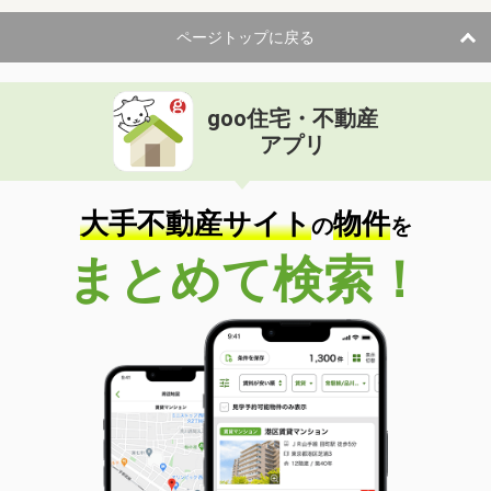
ページトップに戻る
goo住宅・不動産
アプリ
大手不動産サイト
物件
の
を
まとめて検索！