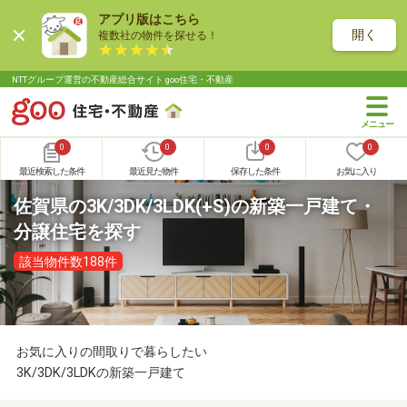
アプリ版はこちら
開く
複数社の物件を探せる！
NTTグループ運営の不動産総合サイト goo住宅・不動産
0
0
0
0
最近検索した条件
最近見た物件
保存した条件
お気に入り
佐賀県の3K/3DK/3LDK(+S)の新築一戸建て・
分譲住宅を探す
該当物件数188件
お気に入りの間取りで暮らしたい
3K/3DK/3LDKの新築一戸建て