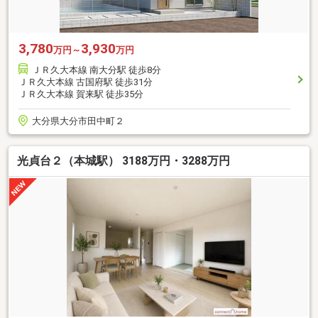
3,780
3,930
万円～
万円
ＪＲ久大本線 南大分駅 徒歩8分
ＪＲ久大本線 古国府駅 徒歩31分
ＪＲ久大本線 賀来駅 徒歩35分
大分県大分市田中町２
光貞台２（本城駅） 3188万円・3288万円