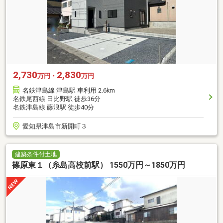
2,730
2,830
万円・
万円
名鉄津島線 津島駅 車利用 2.6km
名鉄尾西線 日比野駅 徒歩36分
名鉄津島線 藤浪駅 徒歩40分
愛知県津島市新開町３
建築条件付土地
篠原東１（糸島高校前駅） 1550万円～1850万円