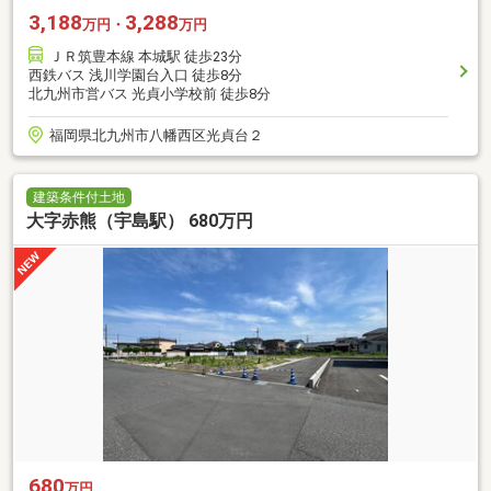
3,188
3,288
万円・
万円
ＪＲ筑豊本線 本城駅 徒歩23分
西鉄バス 浅川学園台入口 徒歩8分
北九州市営バス 光貞小学校前 徒歩8分
福岡県北九州市八幡西区光貞台２
建築条件付土地
大字赤熊（宇島駅） 680万円
680
万円