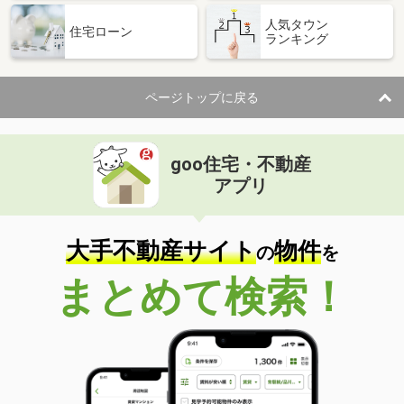
人気タウン
住宅ローン
ランキング
ページトップに戻る
goo住宅・不動産
アプリ
大手不動産サイト
物件
の
を
まとめて検索！