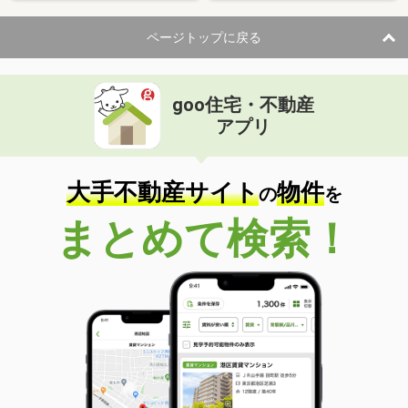
ページトップに戻る
goo住宅・不動産
アプリ
大手不動産サイト
物件
の
を
まとめて検索！