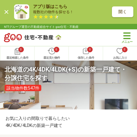
アプリ版はこちら
開く
複数社の物件を探せる！
NTTグループ運営の不動産総合サイト goo住宅・不動産
0
0
0
0
最近検索した条件
最近見た物件
保存した条件
お気に入り
北海道の4K/4DK/4LDK(+S)の新築一戸建て・
分譲住宅を探す
該当物件数547件
お気に入りの間取りで暮らしたい
4K/4DK/4LDKの新築一戸建て