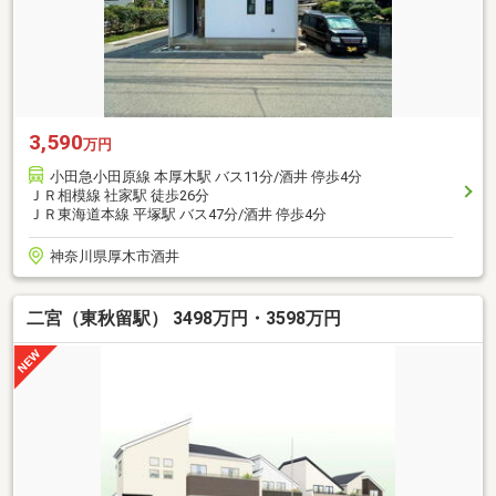
3,590
万円
小田急小田原線 本厚木駅 バス11分/酒井 停歩4分
ＪＲ相模線 社家駅 徒歩26分
ＪＲ東海道本線 平塚駅 バス47分/酒井 停歩4分
神奈川県厚木市酒井
二宮（東秋留駅） 3498万円・3598万円