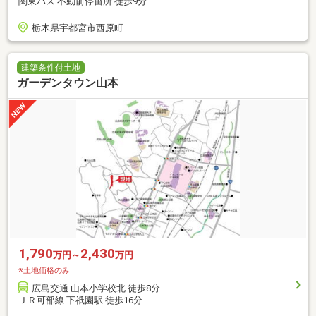
関東バス 不動前停留所 徒歩9分
栃木県宇都宮市西原町
建築条件付土地
ガーデンタウン山本
1,790
2,430
万円～
万円
※土地価格のみ
広島交通 山本小学校北 徒歩8分
ＪＲ可部線 下祇園駅 徒歩16分