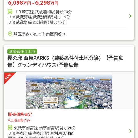
6,098
6,298
万円～
万円
ＪＲ埼京線 武蔵浦和駅 徒歩13分
ＪＲ武蔵野線 武蔵浦和駅 徒歩13分
ＪＲ武蔵野線 西浦和駅 徒歩17分
埼玉県さいたま市南区四谷３
建築条件付土地
櫻の邱 西原PARKS（建築条件付土地分譲）【予告広
告】グランディハウス/予告広告
販売価格未定
※土地価格のみ
東武宇都宮線 南宇都宮駅 徒歩20分
ＪＲ宇都宮線 宇都宮駅 車利用 3.1km