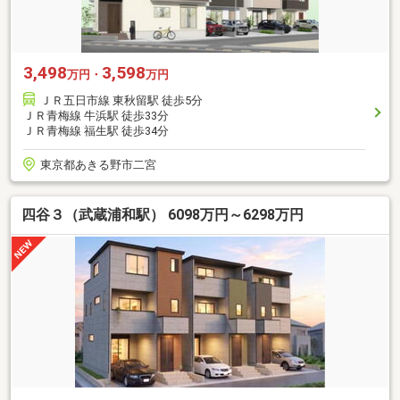
3,498
3,598
万円・
万円
ＪＲ五日市線 東秋留駅 徒歩5分
ＪＲ青梅線 牛浜駅 徒歩33分
ＪＲ青梅線 福生駅 徒歩34分
東京都あきる野市二宮
四谷３（武蔵浦和駅） 6098万円～6298万円