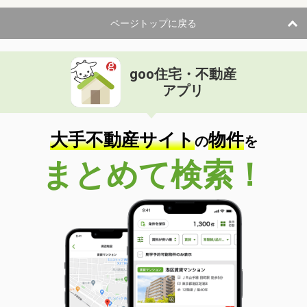
ページトップに戻る
goo住宅・不動産
アプリ
大手不動産サイト
物件
の
を
まとめて検索！