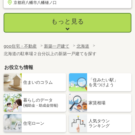
京都府八幡市八幡樋ノ口
もっと見る
goo住宅・不動産
新築一戸建て
北海道
北海道の駐車場２台分以上の新築一戸建てを探す
お役立ち情報
「住みたい駅」
住まいのコラム
を見つけよう
暮らしのデータ
家賃相場
(補助金・助成金情報)
人気タウン
住宅ローン
ランキング