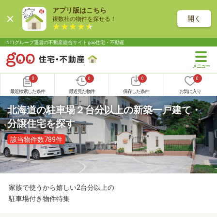
アプリ版はこちら
開く
複数社の物件を探せる！
NTTグループ運営の不動産総合サイト goo住宅・不動産
0
0
0
0
最近検索した条件
最近見た物件
保存した条件
お気に入り
北海道の駐車場２台分以上の新築一戸建て・
分譲住宅を探す
該当物件数789件
家族で使うから嬉しい2台分以上の
駐車場付き物件特集