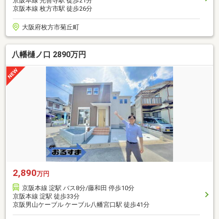
京阪本線 光善寺駅 徒歩21分
京阪本線 枚方市駅 徒歩26分
大阪府枚方市菊丘町
八幡樋ノ口 2890万円
2,890
万円
京阪本線 淀駅 バス8分/藤和田 停歩10分
京阪本線 淀駅 徒歩33分
京阪男山ケーブル ケーブル八幡宮口駅 徒歩41分